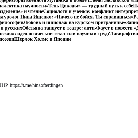
одерн
Образ военного Луганска в поэме Елены Заславской «Но
иалектика научности
«Тень Цикады» — трудный путь к себе
Пл
азделение» и чтение
Социологи и ученые: конфликт интерпре
ьтуролог Нина Ищенко: «Ничего не бойся. Ты справишься»
Р
 философии
Любовь и шпионаж на курском приграничье
«Запи
и русских
Обезьяна танцует в театре: анти-Фауст в повести
эзия»: идеологический текст или научный труд?
Лавкрафтиан
поэзии
Шерлок Холмс в Японии
. https://t.me/ninaofterdingen