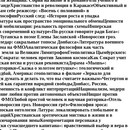
ли женщина: София на иконе и в романе
Роль ученого в
ганде
Христианство и революция в Каракасе
Объективный и
ам себе режиссер: «Восемь с половиной» в
илософии
Русский след: «История роста и упадка
атура как пространство эмоционального обмена
Ценности
й мобилизации: реальность против схемы
Имперская
в современной культуре
«По-русски говорите ради Бога»:
Луганска в поэме Елены Заславской «Новороссия гроз.
ледар: сакральные топосы Донбасса»
Литература военного
изма на ФМО
Аналитическая философия как часть
: земля за Великим Лимитрофом
Геополитика Цымбурского:
 Сократа: человек против Законов космоса
Как Сократ учит
ская весна и русская реконкиста
Дорама «Мышь»:
иторики
«Сказка о золотом петушке»: теологический и
удбай, Америка: геополитика в фильме «Зеркало для
 думать и делать то, что вы считаете важным»
Честертон и
й как гарантия народной свободы
Донбасс, Россия,
еменность и конфликт интерпретаций
Национализм, модерн
яние любви против автономных объектов
Ницше против
на ФМО
Любой простой человек и научная риторика
«Отель
вороссия гроз. Новороссия грёз»
Философия эроса:
оская онтология Латура: локализировать глобальное и
таций
Христианская эротическая мистика в жизни и в
азочарования зимы
Компрометация персонажа у
ски сумасшедшего капитана»: нравственный выбор и вера в