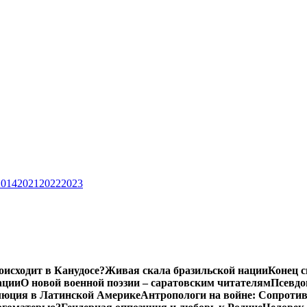
2014
2021
2022
2023
роисходит в Канудосе?
Живая скала бразильской нации
Конец с
ации
О новой военной поэзии – саратовским читателям
Псевдо
люция в Латинской Америке
Антропологи на войне: Сопроти