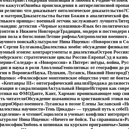
Богоматерью?
Гендерная оппозиция и любовь к Родине
Человек 
чем кажутся
Ошибка происхождения в антирелигиозной пропа
 религии: что доказывает онтологическое доказательство?
С
 и материя
Доказательства бытия Божия в аналитической ф
енького принца»: военный летчик заслуживает лучшего
Литер
рмандии: детектив «Черные кувшинки»
Язык без политическо
фэнтези в Нижнем Новгороде
Традиция, модерн и постмодерн 
ия пола и богословие
Летние рифмы
Антропология военного 
аучного поиска
Культуролог Нина Ищенко: «Новороссия и Со
я Сергия Булгакова
Диалектика зомби: обсуждение физикал
зумный эгоизм: контраргументы и диалектика
Остров Россия
мбурского: стратегические циклы Россия-Европа
Суд и казнь
перии
«Соледар» и «Новороссия» в Питере: звёзды, война, Рус
ип и наука в роли Аполлона
Геополитика: от географии до р
гия в Воронеже
Наука, Пушкин, Луганск, Нижний Новгород
Г
енко: «Философское монтеневское общество учит не бояться
 «Кентавры III»: онтографический анализ
Продажа должносте
изация и сакрализация
Актуальный Ницше
История как совр
 этики на ФМО
Данте, Кант, Харман: пронизывающее мир си
сть читателя
Обсуждение шаманизма и христианской этики 
одерн
Образ военного Луганска в поэме Елены Заславской «Но
иалектика научности
«Тень Цикады» — трудный путь к себе
Пл
азделение» и чтение
Социологи и ученые: конфликт интерпре
ьтуролог Нина Ищенко: «Ничего не бойся. Ты справишься»
Р
 философии
Любовь и шпионаж на курском приграничье
«Запи