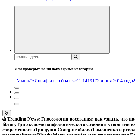
Поиск:
Или проверьте наши популярные категории...
"Мышь"
«Иосиф и его братья»
11.14
1917
2 июня 2014 года
Trending News:
Гносеология восстания: как узнать, что п
library
Три аксиомы мифологического сознания в понятии н
современности
Три души Свидригайлова
Тимошенко и рево