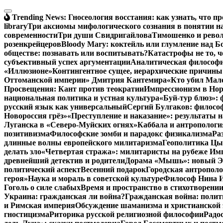
Перейти
к
Trending News:
Гносеология восстания: как узнать, что п
содержимому
library
Три аксиомы мифологического сознания в понятии н
современности
Три души Свидригайлова
Тимошенко и рево
розенкрейцеров
Bloody Mary: коктейль или глумление над 
обществе: познавать или воспитывать?
Катастрофы не то, 
субъективный успех аргументации
Аналитическая философия
«Иллюзионе»
Контингентное сущее, иерархические причины
Оттоманской империи» Дмитрия Кантемира
«Кто убил Мал
Просвещения: Кант против теократии
Импрессионизм в Но
национальная политика и устная культура
«Буй-тур блюз»: 
русский язык как универсальный
Сергий Булгаков: философ
Новороссия грёз»
«Преступление и наказание»: результаты н
Луганска в «Северо-Муйских огнях»
Каббала и антропологи
позитивизма
Философские зомби и парадокс физикализма
Ра
длинные волны европейского милитаризма
Геополитика Цы
делать зло
«Четвертая стража»: милитаристы на рубеже Им
древнейший детектив и родители
Дорама «Мышь»: новый Эд
политический аспект
Весенний подарок
Городская антрополо
героя»
Наука и мораль в советской культуре
Философ Нина Ищ
Гоголь о силе слабых
Время и пространство в стихотворении
Украина: гражданская ли война?
Гражданская война: полит
и Римская империя
Обсуждение шаманизма и христианской
гностицизма
Риторика русской религиозной философии
Радо