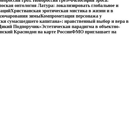
вороссия гроз. Новороссия грёз»
Философия эроса:
оская онтология Латура: локализировать глобальное и
таций
Христианская эротическая мистика в жизни и в
азочарования зимы
Компрометация персонажа у
ски сумасшедшего капитана»: нравственный выбор и вера в
 «Дикий Подпоручик»
Эстетическая парадигма в объектно-
ский Краснодон на карте России
ФМО приглашает на