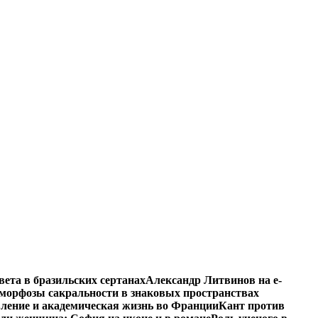
вета в бразильских сертанах
Александр Литвинов на e-
морфозы сакральности в знаковых пространствах
вление и академическая жизнь во Франции
Кант против