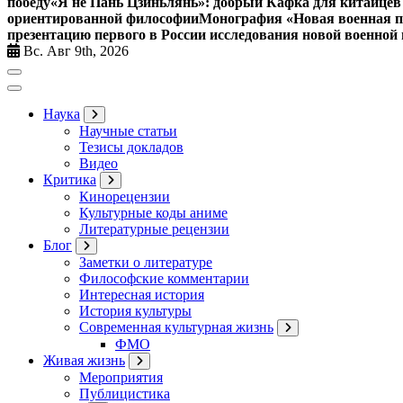
победу
«Я не Пань Цзиньлянь»: добрый Кафка для китайцев 
ориентированной философии
Монография «Новая военная по
презентацию первого в России исследования новой военной 
Вс. Авг 9th, 2026
Наука
Научные статьи
Тезисы докладов
Видео
Критика
Кинорецензии
Культурные коды аниме
Литературные рецензии
Блог
Заметки о литературе
Философские комментарии
Интересная история
История культуры
Современная культурная жизнь
ФМО
Живая жизнь
Мероприятия
Публицистика