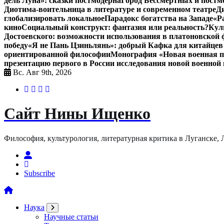
дель Луна»: сказки постмодерна
Город Бессмертных и постм
Диотима-воительница в литературе и современном театре
Д
глобализировать локальное
Парадокс богатства на Западе
«Р
кино
Социальный конструкт: фантазия или реальность?
Кул
Достоевского: возможности использования в платоновской
победу
«Я не Пань Цзиньлянь»: добрый Кафка для китайцев 
ориентированной философии
Монография «Новая военная по
презентацию первого в России исследования новой военной 
Вс. Авг 9th, 2026
Сайт Нины Ищенко
Философия, культурология, литературная критика в Луганске, ЛНР
Subscribe
Наука
Научные статьи