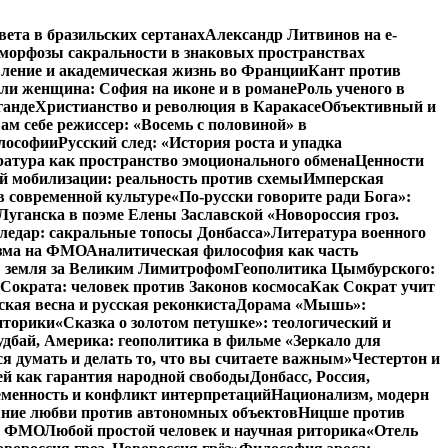
вета в бразильских сертанах
Александр Литвинов на e-
морфозы сакральности в знаковых пространствах
вление и академическая жизнь во Франции
Кант против
ли женщина: София на иконе и в романе
Роль ученого в
ганде
Христианство и революция в Каракасе
Объективный и
ам себе режиссер: «Восемь с половиной» в
илософии
Русский след: «История роста и упадка
атура как пространство эмоционального обмена
Ценности
й мобилизации: реальность против схемы
Имперская
в современной культуре
«По-русски говорите ради Бога»:
Луганска в поэме Елены Заславской «Новороссия гроз.
ледар: сакральные топосы Донбасса»
Литература военного
изма на ФМО
Аналитическая философия как часть
: земля за Великим Лимитрофом
Геополитика Цымбурского:
 Сократа: человек против Законов космоса
Как Сократ учит
ская весна и русская реконкиста
Дорама «Мышь»:
иторики
«Сказка о золотом петушке»: теологический и
удбай, Америка: геополитика в фильме «Зеркало для
 думать и делать то, что вы считаете важным»
Честертон и
й как гарантия народной свободы
Донбасс, Россия,
еменность и конфликт интерпретаций
Национализм, модерн
яние любви против автономных объектов
Ницше против
на ФМО
Любой простой человек и научная риторика
«Отель