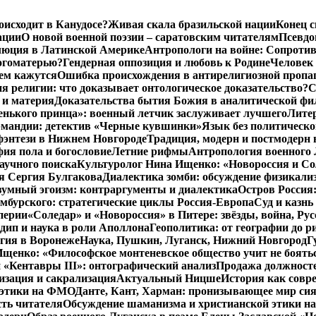
роисходит в Канудосе?
Живая скала бразильской нации
Конец с
ации
О новой военной поэзии – саратовским читателям
Псевдо
люция в Латинской Америке
Антропологи на войне: Сопроти
Богоматерью?
Гендерная оппозиция и любовь к Родине
Человек 
чем кажутся
Ошибка происхождения в антирелигиозной пропа
 религии: что доказывает онтологическое доказательство?
С
 и материя
Доказательства бытия Божия в аналитической ф
енького принца»: военный летчик заслуживает лучшего
Литер
рмандии: детектив «Черные кувшинки»
Язык без политическо
фэнтези в Нижнем Новгороде
Традиция, модерн и постмодерн 
ия пола и богословие
Летние рифмы
Антропология военного 
аучного поиска
Культуролог Нина Ищенко: «Новороссия и Со
я Сергия Булгакова
Диалектика зомби: обсуждение физикал
зумный эгоизм: контраргументы и диалектика
Остров Россия
мбурского: стратегические циклы Россия-Европа
Суд и казнь
перии
«Соледар» и «Новороссия» в Питере: звёзды, война, Рус
ип и наука в роли Аполлона
Геополитика: от географии до р
гия в Воронеже
Наука, Пушкин, Луганск, Нижний Новгород
Г
енко: «Философское монтеневское общество учит не бояться
 «Кентавры III»: онтографический анализ
Продажа должносте
изация и сакрализация
Актуальный Ницше
История как совр
 этики на ФМО
Данте, Кант, Харман: пронизывающее мир си
сть читателя
Обсуждение шаманизма и христианской этики 