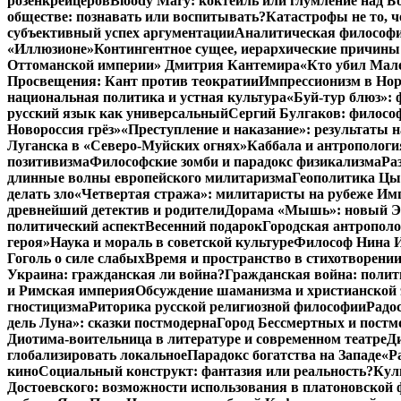
розенкрейцеров
Bloody Mary: коктейль или глумление над 
обществе: познавать или воспитывать?
Катастрофы не то, 
субъективный успех аргументации
Аналитическая философия
«Иллюзионе»
Контингентное сущее, иерархические причины
Оттоманской империи» Дмитрия Кантемира
«Кто убил Мал
Просвещения: Кант против теократии
Импрессионизм в Но
национальная политика и устная культура
«Буй-тур блюз»: 
русский язык как универсальный
Сергий Булгаков: философ
Новороссия грёз»
«Преступление и наказание»: результаты н
Луганска в «Северо-Муйских огнях»
Каббала и антропологи
позитивизма
Философские зомби и парадокс физикализма
Ра
длинные волны европейского милитаризма
Геополитика Цы
делать зло
«Четвертая стража»: милитаристы на рубеже Им
древнейший детектив и родители
Дорама «Мышь»: новый Эд
политический аспект
Весенний подарок
Городская антрополо
героя»
Наука и мораль в советской культуре
Философ Нина Ищ
Гоголь о силе слабых
Время и пространство в стихотворении
Украина: гражданская ли война?
Гражданская война: полит
и Римская империя
Обсуждение шаманизма и христианской
гностицизма
Риторика русской религиозной философии
Радо
дель Луна»: сказки постмодерна
Город Бессмертных и постм
Диотима-воительница в литературе и современном театре
Д
глобализировать локальное
Парадокс богатства на Западе
«Р
кино
Социальный конструкт: фантазия или реальность?
Кул
Достоевского: возможности использования в платоновской