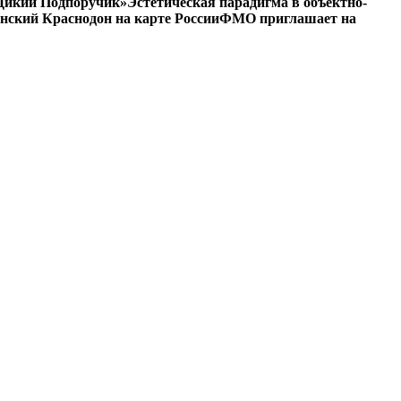
 «Дикий Подпоручик»
Эстетическая парадигма в объектно-
ский Краснодон на карте России
ФМО приглашает на