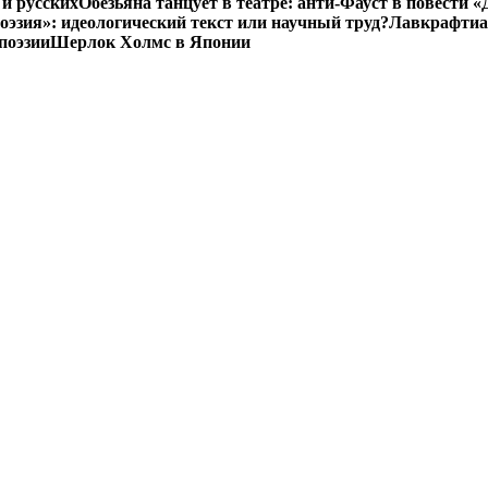
и русских
Обезьяна танцует в театре: анти-Фауст в повести
эзия»: идеологический текст или научный труд?
Лавкрафтиан
поэзии
Шерлок Холмс в Японии