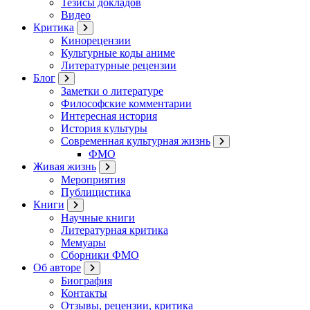
Тезисы докладов
Видео
Критика
Кинорецензии
Культурные коды аниме
Литературные рецензии
Блог
Заметки о литературе
Философские комментарии
Интересная история
История культуры
Современная культурная жизнь
ФМО
Живая жизнь
Мероприятия
Публицистика
Книги
Научные книги
Литературная критика
Мемуары
Сборники ФМО
Об авторе
Биография
Контакты
Отзывы, рецензии, критика