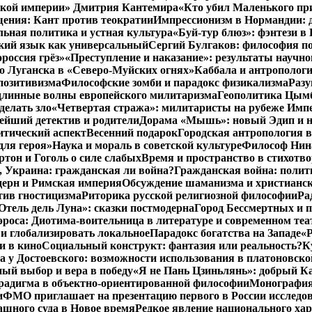
нской империи» Дмитрия Кантемира
«Кто убил Маленького пр
ения: Кант против теократии
Импрессионизм в Нормандии: 
ьная политика и устная культура
«Буй-тур блюз»: фэнтези в
ский язык как универсальный
Сергий Булгаков: философия по
россия грёз»
«Преступление и наказание»: результаты научно
о Луганска в «Северо-Муйских огнях»
Каббала и антрополог
позитивизма
Философские зомби и парадокс физикализма
Разу
длинные волны европейского милитаризма
Геополитика Цымб
делать зло
«Четвертая стража»: милитаристы на рубеже Имп
йший детектив и родители
Дорама «Мышь»: новый Эдип и н
итический аспект
Весенний подарок
Городская антропология 
для героя»
Наука и мораль в советской культуре
Философ Нина
ртон и Гоголь о силе слабых
Время и пространство в стихотво
я, Украина: гражданская ли война?
Гражданская война: полит
дерн и Римская империя
Обсуждение шаманизма и христианс
ив гностицизма
Риторика русской религиозной философии
Ра
Отель дель Луна»: сказки постмодерна
Город Бессмертных и 
роса: Диотима-воительница в литературе и современном теа
 и глобализировать локальное
Парадокс богатства на Западе
«Р
и в кино
Социальный конструкт: фантазия или реальность?
К
 у Достоевского: возможности использования в платоновск
ый выбор и вера в победу
«Я не Пань Цзиньлянь»: добрый Ка
радигма в объектно-ориентированной философии
Монография 
и
ФМО приглашает на презентацию первого в России исследов
ашного суда в Новое время
Редкое явление национального ха