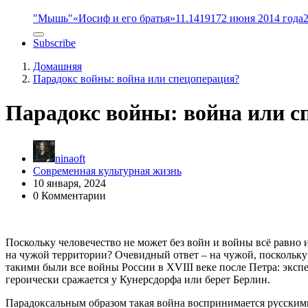
"Мышь"
«Иосиф и его братья»
11.14
1917
2 июня 2014 года
Subscribe
Домашняя
Парадокс войны: война или спецоперация?
Парадокс войны: война или с
ninaoft
Современная культурная жизнь
10 января, 2024
0 Комментарии
Поскольку человечество не может без войн и войны всё равно ид
на чужой территории? Очевидный ответ – на чужой, поскольку
такими были все войны России в XVIII веке после Петра: экс
героически сражается у Кунерсдорфа или берет Берлин.
Парадоксальным образом такая война воспринимается русскими