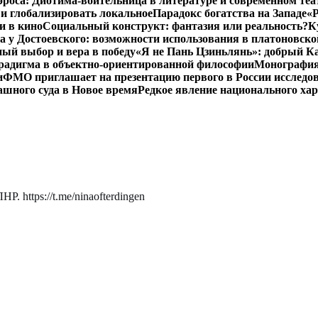
роса: Диотима-воительница в литературе и современном теа
 и глобализировать локальное
Парадокс богатства на Западе
«Р
и в кино
Социальный конструкт: фантазия или реальность?
К
 у Достоевского: возможности использования в платоновск
ый выбор и вера в победу
«Я не Пань Цзиньлянь»: добрый Ка
радигма в объектно-ориентированной философии
Монография 
и
ФМО приглашает на презентацию первого в России исследов
ашного суда в Новое время
Редкое явление национального ха
. https://t.me/ninaofterdingen