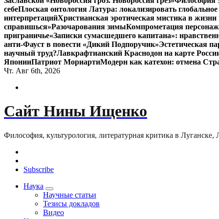
Заславской «Новороссия гроз. Новороссия грёз»
Философия э
себе
Плоская онтология Латура: локализировать глобальное
интерпретаций
Христианская эротическая мистика в жизни 
справишься»
Разочарования зимы
Компрометация персонажа
приграничье
«Записки сумасшедшего капитана»: нравственн
анти-Фауст в повести «Дикий Подпоручик»
Эстетическая па
научный труд?
Лавкрафтианский Краснодон на карте Росси
Японии
Патриот Мориарти
Модерн как катехон: отмена Стр
Чт. Авг 6th, 2026
Сайт Нины Ищенко
Философия, культурология, литературная критика в Луганске, ЛНР
Subscribe
Наука
Научные статьи
Тезисы докладов
Видео