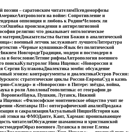
й поэзии – саратовским читателям
Псевдоморфозы
Америке
Антропологи на войне: Сопротивление и
ендерная оппозиция и любовь к Родине
Человек ли
тся
Ошибка происхождения в антирелигиозной
софия религии: что доказывает онтологическое
и материя
Доказательства бытия Божия в аналитической
инца»: военный летчик заслуживает лучшего
Литература
детектив «Черные кувшинки»
Язык без политической
 Нижнем Новгороде
Традиция, модерн и постмодерн в
ла и богословие
Летние рифмы
Антропология военного
го поиска
Культуролог Нина Ищенко: «Новороссия и
ия Сергия Булгакова
Диалектика зомби: обсуждение
мный эгоизм: контраргументы и диалектика
Остров Россия:
урского: стратегические циклы Россия-Европа
Суд и казнь
ерии
«Соледар» и «Новороссия» в Питере: звёзды, война,
аука в роли Аполлона
Геополитика: от географии до
в Воронеже
Наука, Пушкин, Луганск, Нижний
 Ищенко: «Философское монтеневское общество учит не
рении «Кентавры III»: онтографический анализ
Продажа
изация и сакрализация
Актуальный Ницше
История как
кой этики на ФМО
Данте, Кант, Харман: пронизывающее
дость читателя
Обсуждение шаманизма и христианской
постмодерн
Образ военного Луганска в поэме Елены