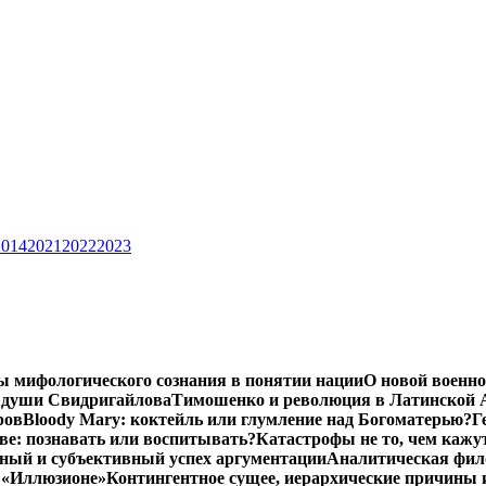
2014
2021
2022
2023
ы мифологического сознания в понятии нации
О новой военно
 души Свидригайлова
Тимошенко и революция в Латинской 
ров
Bloody Mary: коктейль или глумление над Богоматерью?
Г
тве: познавать или воспитывать?
Катастрофы не то, чем кажу
ный и субъективный успех аргументации
Аналитическая фило
в «Иллюзионе»
Контингентное сущее, иерархические причины 