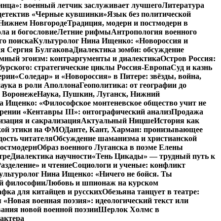
инца»: военный летчик заслуживает лучшего
Литература
детектив «Черные кувшинки»
Язык без политической
 Нижнем Новгороде
Традиция, модерн и постмодерн в
ла и богословие
Летние рифмы
Антропология военного
го поиска
Культуролог Нина Ищенко: «Новороссия и
ия Сергия Булгакова
Диалектика зомби: обсуждение
мный эгоизм: контраргументы и диалектика
Остров Россия:
урского: стратегические циклы Россия-Европа
Суд и казнь
ерии
«Соледар» и «Новороссия» в Питере: звёзды, война,
аука в роли Аполлона
Геополитика: от географии до
в Воронеже
Наука, Пушкин, Луганск, Нижний
 Ищенко: «Философское монтеневское общество учит не
рении «Кентавры III»: онтографический анализ
Продажа
изация и сакрализация
Актуальный Ницше
История как
кой этики на ФМО
Данте, Кант, Харман: пронизывающее
дость читателя
Обсуждение шаманизма и христианской
постмодерн
Образ военного Луганска в поэме Елены
тре
Диалектика научности
«Тень Цикады» — трудный путь к
азделение» и чтение
Социологи и ученые: конфликт
ультуролог Нина Ищенко: «Ничего не бойся. Ты
ой философии
Любовь и шпионаж на курском
фка для китайцев и русских
Обезьяна танцует в театре:
«Новая военная поэзия»: идеологический текст или
ания новой военной поэзии
Шерлок Холмс в
рактера