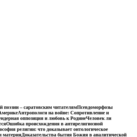
й поэзии – саратовским читателям
Псевдоморфозы
Америке
Антропологи на войне: Сопротивление и
ендерная оппозиция и любовь к Родине
Человек ли
тся
Ошибка происхождения в антирелигиозной
софия религии: что доказывает онтологическое
и материя
Доказательства бытия Божия в аналитической