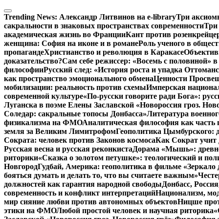
Перейти
к
Trending News:
Александр Литвинов на e-library
Три аксиом
содержимому
сакральности в знаковых пространствах современности
Три
академическая жизнь во Франции
Кант против розенкрейце
женщина: София на иконе и в романе
Роль ученого в общес
пропаганде
Христианство и революция в Каракасе
Объектив
доказательство?
Сам себе режиссер: «Восемь с половиной» 
философии
Русский след: «История роста и упадка Оттома
как пространство эмоционального обмена
Ценности Просвещ
мобилизации: реальность против схемы
Имперская национал
современной культуре
«По-русски говорите ради Бога»: рус
Луганска в поэме Елены Заславской «Новороссия гроз. Ново
Соледар: сакральные топосы Донбасса»
Литература военног
физикализма на ФМО
Аналитическая философия как часть 
земля за Великим Лимитрофом
Геополитика Цымбурского: 
Сократа: человек против Законов космоса
Как Сократ учит 
Русская весна и русская реконкиста
Дорама «Мышь»: древне
риторики
«Сказка о золотом петушке»: теологический и пол
Новгород
Гудбай, Америка: геополитика в фильме «Зеркало 
бояться думать и делать то, что вы считаете важным»
Честе
должностей как гарантия народной свободы
Донбасс, Росси
современность и конфликт интерпретаций
Национализм, мо
мир сияние любви против автономных объектов
Ницше прот
этики на ФМО
Любой простой человек и научная риторика
«