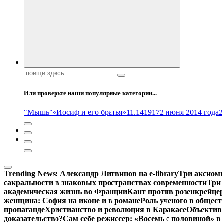
Поиск:
Или проверьте наши популярные категории...
"Мышь"
«Иосиф и его братья»
11.14
1917
2 июня 2014 года
Trending News:
Александр Литвинов на e-library
Три аксиом
сакральности в знаковых пространствах современности
Три
академическая жизнь во Франции
Кант против розенкрейце
женщина: София на иконе и в романе
Роль ученого в общес
пропаганде
Христианство и революция в Каракасе
Объектив
доказательство?
Сам себе режиссер: «Восемь с половиной» 