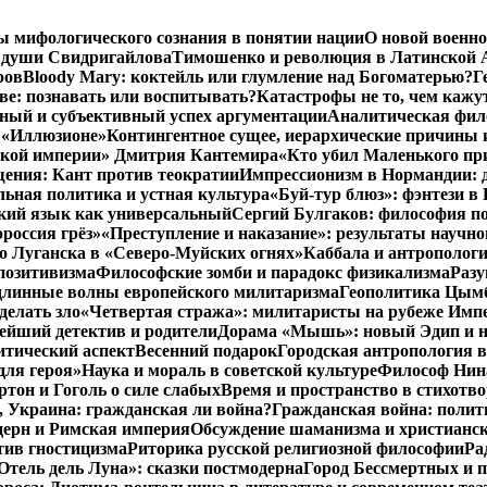
ы мифологического сознания в понятии нации
О новой военно
 души Свидригайлова
Тимошенко и революция в Латинской 
ров
Bloody Mary: коктейль или глумление над Богоматерью?
Г
тве: познавать или воспитывать?
Катастрофы не то, чем кажу
ный и субъективный успех аргументации
Аналитическая фило
в «Иллюзионе»
Контингентное сущее, иерархические причины 
нской империи» Дмитрия Кантемира
«Кто убил Маленького пр
ения: Кант против теократии
Импрессионизм в Нормандии: 
ьная политика и устная культура
«Буй-тур блюз»: фэнтези в
ский язык как универсальный
Сергий Булгаков: философия по
россия грёз»
«Преступление и наказание»: результаты научно
о Луганска в «Северо-Муйских огнях»
Каббала и антрополог
позитивизма
Философские зомби и парадокс физикализма
Разу
длинные волны европейского милитаризма
Геополитика Цымб
делать зло
«Четвертая стража»: милитаристы на рубеже Имп
йший детектив и родители
Дорама «Мышь»: новый Эдип и н
итический аспект
Весенний подарок
Городская антропология 
для героя»
Наука и мораль в советской культуре
Философ Нина
ртон и Гоголь о силе слабых
Время и пространство в стихотво
я, Украина: гражданская ли война?
Гражданская война: полит
дерн и Римская империя
Обсуждение шаманизма и христианс
ив гностицизма
Риторика русской религиозной философии
Ра
Отель дель Луна»: сказки постмодерна
Город Бессмертных и 