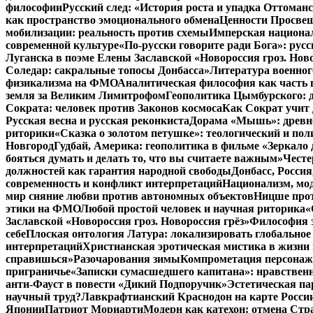
философии
Русский след: «История роста и упадка Оттома
как пространство эмоционального обмена
Ценности Просвещ
мобилизации: реальность против схемы
Имперская национал
современной культуре
«По-русски говорите ради Бога»: рус
Луганска в поэме Елены Заславской «Новороссия гроз. Ново
Соледар: сакральные топосы Донбасса»
Литература военног
физикализма на ФМО
Аналитическая философия как часть 
земля за Великим Лимитрофом
Геополитика Цымбурского: 
Сократа: человек против Законов космоса
Как Сократ учит 
Русская весна и русская реконкиста
Дорама «Мышь»: древне
риторики
«Сказка о золотом петушке»: теологический и пол
Новгород
Гудбай, Америка: геополитика в фильме «Зеркало 
бояться думать и делать то, что вы считаете важным»
Честе
должностей как гарантия народной свободы
Донбасс, Росси
современность и конфликт интерпретаций
Национализм, мо
мир сияние любви против автономных объектов
Ницше прот
этики на ФМО
Любой простой человек и научная риторика
«
Заславской «Новороссия гроз. Новороссия грёз»
Философия э
себе
Плоская онтология Латура: локализировать глобальное
интерпретаций
Христианская эротическая мистика в жизни 
справишься»
Разочарования зимы
Компрометация персонажа
приграничье
«Записки сумасшедшего капитана»: нравственн
анти-Фауст в повести «Дикий Подпоручик»
Эстетическая па
научный труд?
Лавкрафтианский Краснодон на карте Росси
Японии
Патриот Мориарти
Модерн как катехон: отмена Стр