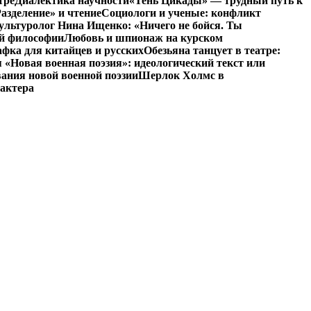
тре
Диалектика научности
«Тень Цикады» — трудный путь к
азделение» и чтение
Социологи и ученые: конфликт
ультуролог Нина Ищенко: «Ничего не бойся. Ты
ой философии
Любовь и шпионаж на курском
фка для китайцев и русских
Обезьяна танцует в театре:
«Новая военная поэзия»: идеологический текст или
ания новой военной поэзии
Шерлок Холмс в
рактера