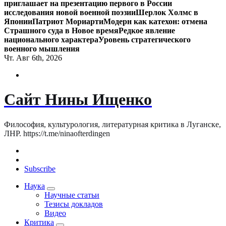
приглашает на презентацию первого в России
исследования новой военной поэзии
Шерлок Холмс в
Японии
Патриот Мориарти
Модерн как катехон: отмена
Страшного суда в Новое время
Редкое явление
национального характера
Уровень стратегического
военного мышления
Чт. Авг 6th, 2026
Сайт Нины Ищенко
Философия, культурология, литературная критика в Луганске,
ЛНР. https://t.me/ninaofterdingen
Subscribe
Наука
Научные статьи
Тезисы докладов
Видео
Критика