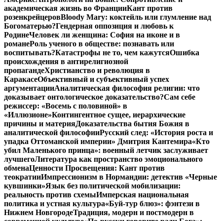
академическая жизнь во Франции
Кант против
розенкрейцеров
Bloody Mary: коктейль или глумление над
Богоматерью?
Гендерная оппозиция и любовь к
Родине
Человек ли женщина: София на иконе и в
романе
Роль ученого в обществе: познавать или
воспитывать?
Катастрофы не то, чем кажутся
Ошибка
происхождения в антирелигиозной
пропаганде
Христианство и революция в
Каракасе
Объективный и субъективный успех
аргументации
Аналитическая философия религии: что
доказывает онтологическое доказательство?
Сам себе
режиссер: «Восемь с половиной» в
«Иллюзионе»
Контингентное сущее, иерархические
причины и материя
Доказательства бытия Божия в
аналитической философии
Русский след: «История роста и
упадка Оттоманской империи» Дмитрия Кантемира
«Кто
убил Маленького принца»: военный летчик заслуживает
лучшего
Литература как пространство эмоционального
обмена
Ценности Просвещения: Кант против
теократии
Импрессионизм в Нормандии: детектив «Черные
кувшинки»
Язык без политической мобилизации:
реальность против схемы
Имперская национальная
политика и устная культура
«Буй-тур блюз»: фэнтези в
Нижнем Новгороде
Традиция, модерн и постмодерн в