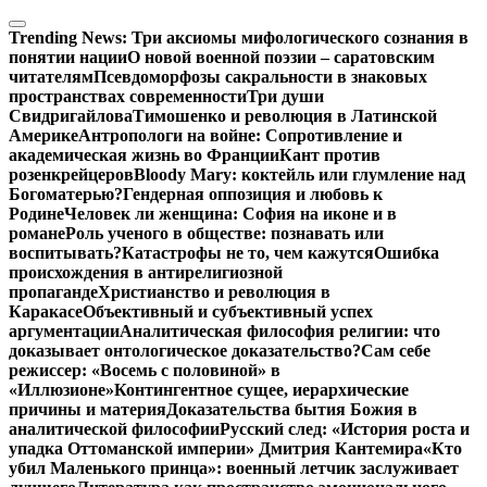
Перейти
к
Trending News:
Три аксиомы мифологического сознания в
содержимому
понятии нации
О новой военной поэзии – саратовским
читателям
Псевдоморфозы сакральности в знаковых
пространствах современности
Три души
Свидригайлова
Тимошенко и революция в Латинской
Америке
Антропологи на войне: Сопротивление и
академическая жизнь во Франции
Кант против
розенкрейцеров
Bloody Mary: коктейль или глумление над
Богоматерью?
Гендерная оппозиция и любовь к
Родине
Человек ли женщина: София на иконе и в
романе
Роль ученого в обществе: познавать или
воспитывать?
Катастрофы не то, чем кажутся
Ошибка
происхождения в антирелигиозной
пропаганде
Христианство и революция в
Каракасе
Объективный и субъективный успех
аргументации
Аналитическая философия религии: что
доказывает онтологическое доказательство?
Сам себе
режиссер: «Восемь с половиной» в
«Иллюзионе»
Контингентное сущее, иерархические
причины и материя
Доказательства бытия Божия в
аналитической философии
Русский след: «История роста и
упадка Оттоманской империи» Дмитрия Кантемира
«Кто
убил Маленького принца»: военный летчик заслуживает