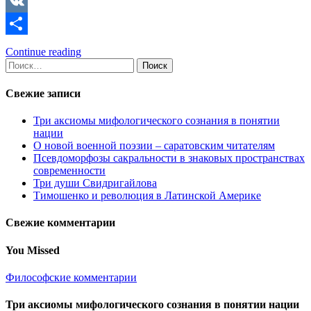
Copy
Link
VK
Отправить
Continue reading
Найти:
Свежие записи
Три аксиомы мифологического сознания в понятии
нации
О новой военной поэзии – саратовским читателям
Псевдоморфозы сакральности в знаковых пространствах
современности
Три души Свидригайлова
Тимошенко и революция в Латинской Америке
Свежие комментарии
You Missed
Философские комментарии
Три аксиомы мифологического сознания в понятии нации