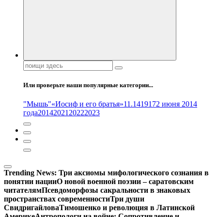
Поиск:
Или проверьте наши популярные категории...
"Мышь"
«Иосиф и его братья»
11.14
1917
2 июня 2014
года
2014
2021
2022
2023
Trending News:
Три аксиомы мифологического сознания в
понятии нации
О новой военной поэзии – саратовским
читателям
Псевдоморфозы сакральности в знаковых
пространствах современности
Три души
Свидригайлова
Тимошенко и революция в Латинской
Америке
Антропологи на войне: Сопротивление и