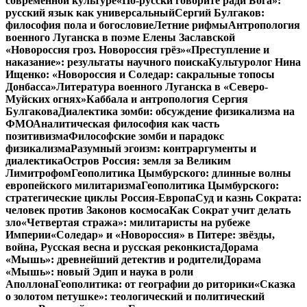
современной культуре
«По-русски говорите ради Бога»:
русский язык как универсальный
Сергий Булгаков:
философия пола и богословие
Летние рифмы
Антропология
военного Луганска в поэме Елены Заславской
«Новороссия гроз. Новороссия грёз»
«Преступление и
наказание»: результаты научного поиска
Культуролог Нина
Ищенко: «Новороссия и Соледар: сакральные топосы
Донбасса»
Литература военного Луганска в «Северо-
Муйских огнях»
Каббала и антропология Сергия
Булгакова
Диалектика зомби: обсуждение физикализма на
ФМО
Аналитическая философия как часть
позитивизма
Философские зомби и парадокс
физикализма
Разумный эгоизм: контраргументы и
диалектика
Остров Россия: земля за Великим
Лимитрофом
Геополитика Цымбурского: длинные волны
европейского милитаризма
Геополитика Цымбурского:
стратегические циклы Россия-Европа
Суд и казнь Сократа:
человек против Законов космоса
Как Сократ учит делать
зло
«Четвертая стража»: милитаристы на рубеже
Империи
«Соледар» и «Новороссия» в Питере: звёзды,
война, Русская весна и русская реконкиста
Дорама
«Мышь»: древнейший детектив и родители
Дорама
«Мышь»: новый Эдип и наука в роли
Аполлона
Геополитика: от географии до риторики
«Сказка
о золотом петушке»: теологический и политический