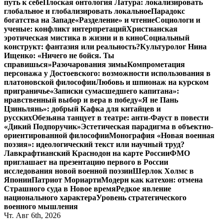
путь к себе
Плоская онтология Латура: локализировать
глобальное и глобализировать локальное
Парадокс
богатства на Западе
«Разделение» и чтение
Социологи и
ученые: конфликт интерпретаций
Христианская
эротическая мистика в жизни и в кино
Социальный
конструкт: фантазия или реальность?
Культуролог Нина
Ищенко: «Ничего не бойся. Ты
справишься»
Разочарования зимы
Компрометация
персонажа у Достоевского: возможности использования в
платоновской философии
Любовь и шпионаж на курском
приграничье
«Записки сумасшедшего капитана»:
нравственный выбор и вера в победу
«Я не Пань
Цзиньлянь»: добрый Кафка для китайцев и
русских
Обезьяна танцует в театре: анти-Фауст в повести
«Дикий Подпоручик»
Эстетическая парадигма в объектно-
ориентированной философии
Монография «Новая военная
поэзия»: идеологический текст или научный труд?
Лавкрафтианский Краснодон на карте России
ФМО
приглашает на презентацию первого в России
исследования новой военной поэзии
Шерлок Холмс в
Японии
Патриот Мориарти
Модерн как катехон: отмена
Страшного суда в Новое время
Редкое явление
национального характера
Уровень стратегического
военного мышления
Чт. Авг 6th, 2026