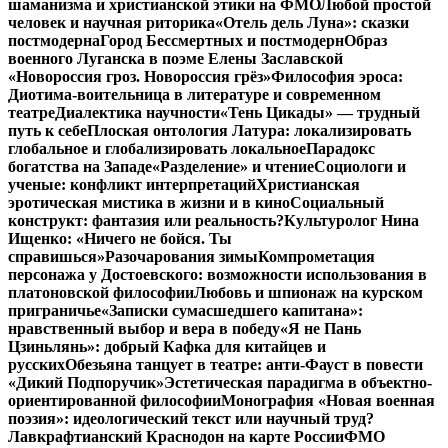
шаманизма и христианской этики на ФМО
Любой простой
человек и научная риторика
«Отель дель Луна»: сказки
постмодерна
Город Бессмертных и постмодерн
Образ
военного Луганска в поэме Елены Заславской
«Новороссия гроз. Новороссия грёз»
Философия эроса:
Диотима-воительница в литературе и современном
театре
Диалектика научности
«Тень Цикады» — трудный
путь к себе
Плоская онтология Латура: локализировать
глобальное и глобализировать локальное
Парадокс
богатства на Западе
«Разделение» и чтение
Социологи и
ученые: конфликт интерпретаций
Христианская
эротическая мистика в жизни и в кино
Социальный
конструкт: фантазия или реальность?
Культуролог Нина
Ищенко: «Ничего не бойся. Ты
справишься»
Разочарования зимы
Компрометация
персонажа у Достоевского: возможности использования в
платоновской философии
Любовь и шпионаж на курском
приграничье
«Записки сумасшедшего капитана»:
нравственный выбор и вера в победу
«Я не Пань
Цзиньлянь»: добрый Кафка для китайцев и
русских
Обезьяна танцует в театре: анти-Фауст в повести
«Дикий Подпоручик»
Эстетическая парадигма в объектно-
ориентированной философии
Монография «Новая военная
поэзия»: идеологический текст или научный труд?
Лавкрафтианский Краснодон на карте России
ФМО