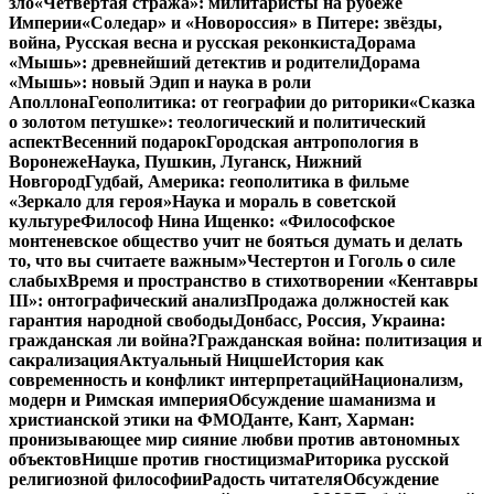
зло
«Четвертая стража»: милитаристы на рубеже
Империи
«Соледар» и «Новороссия» в Питере: звёзды,
война, Русская весна и русская реконкиста
Дорама
«Мышь»: древнейший детектив и родители
Дорама
«Мышь»: новый Эдип и наука в роли
Аполлона
Геополитика: от географии до риторики
«Сказка
о золотом петушке»: теологический и политический
аспект
Весенний подарок
Городская антропология в
Воронеже
Наука, Пушкин, Луганск, Нижний
Новгород
Гудбай, Америка: геополитика в фильме
«Зеркало для героя»
Наука и мораль в советской
культуре
Философ Нина Ищенко: «Философское
монтеневское общество учит не бояться думать и делать
то, что вы считаете важным»
Честертон и Гоголь о силе
слабых
Время и пространство в стихотворении «Кентавры
III»: онтографический анализ
Продажа должностей как
гарантия народной свободы
Донбасс, Россия, Украина:
гражданская ли война?
Гражданская война: политизация и
сакрализация
Актуальный Ницше
История как
современность и конфликт интерпретаций
Национализм,
модерн и Римская империя
Обсуждение шаманизма и
христианской этики на ФМО
Данте, Кант, Харман:
пронизывающее мир сияние любви против автономных
объектов
Ницше против гностицизма
Риторика русской
религиозной философии
Радость читателя
Обсуждение