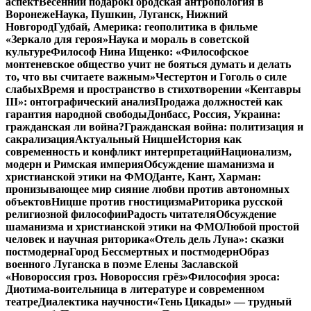
аспект
Весенний подарок
Городская антропология в
Воронеже
Наука, Пушкин, Луганск, Нижний
Новгород
Гудбай, Америка: геополитика в фильме
«Зеркало для героя»
Наука и мораль в советской
культуре
Философ Нина Ищенко: «Философское
монтеневское общество учит не бояться думать и делать
то, что вы считаете важным»
Честертон и Гоголь о силе
слабых
Время и пространство в стихотворении «Кентавры
III»: онтографический анализ
Продажа должностей как
гарантия народной свободы
Донбасс, Россия, Украина:
гражданская ли война?
Гражданская война: политизация и
сакрализация
Актуальный Ницше
История как
современность и конфликт интерпретаций
Национализм,
модерн и Римская империя
Обсуждение шаманизма и
христианской этики на ФМО
Данте, Кант, Харман:
пронизывающее мир сияние любви против автономных
объектов
Ницше против гностицизма
Риторика русской
религиозной философии
Радость читателя
Обсуждение
шаманизма и христианской этики на ФМО
Любой простой
человек и научная риторика
«Отель дель Луна»: сказки
постмодерна
Город Бессмертных и постмодерн
Образ
военного Луганска в поэме Елены Заславской
«Новороссия гроз. Новороссия грёз»
Философия эроса:
Диотима-воительница в литературе и современном
театре
Диалектика научности
«Тень Цикады» — трудный