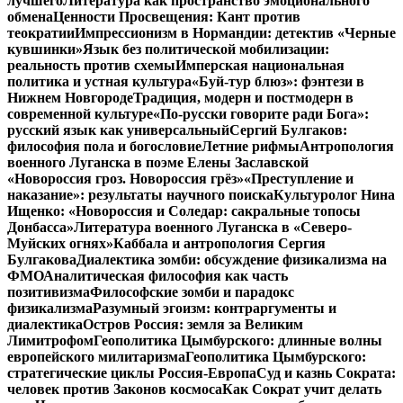
лучшего
Литература как пространство эмоционального
обмена
Ценности Просвещения: Кант против
теократии
Импрессионизм в Нормандии: детектив «Черные
кувшинки»
Язык без политической мобилизации:
реальность против схемы
Имперская национальная
политика и устная культура
«Буй-тур блюз»: фэнтези в
Нижнем Новгороде
Традиция, модерн и постмодерн в
современной культуре
«По-русски говорите ради Бога»:
русский язык как универсальный
Сергий Булгаков:
философия пола и богословие
Летние рифмы
Антропология
военного Луганска в поэме Елены Заславской
«Новороссия гроз. Новороссия грёз»
«Преступление и
наказание»: результаты научного поиска
Культуролог Нина
Ищенко: «Новороссия и Соледар: сакральные топосы
Донбасса»
Литература военного Луганска в «Северо-
Муйских огнях»
Каббала и антропология Сергия
Булгакова
Диалектика зомби: обсуждение физикализма на
ФМО
Аналитическая философия как часть
позитивизма
Философские зомби и парадокс
физикализма
Разумный эгоизм: контраргументы и
диалектика
Остров Россия: земля за Великим
Лимитрофом
Геополитика Цымбурского: длинные волны
европейского милитаризма
Геополитика Цымбурского:
стратегические циклы Россия-Европа
Суд и казнь Сократа:
человек против Законов космоса
Как Сократ учит делать