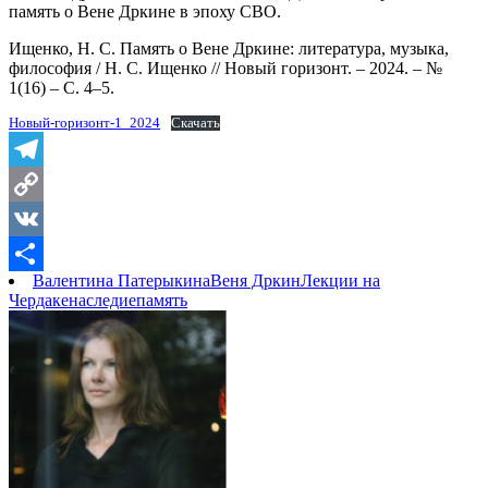
память о Вене Дркине в эпоху СВО.
Ищенко, Н. С. Память о Вене Дркине: литература, музыка,
философия / Н. С. Ищенко // Новый горизонт. – 2024. – №
1(16) – С. 4–5.
Новый-горизонт-1_2024
Скачать
Telegram
Copy
Link
VK
Валентина Патерыкина
Веня Дркин
Лекции на
Отправить
Чердаке
наследие
память