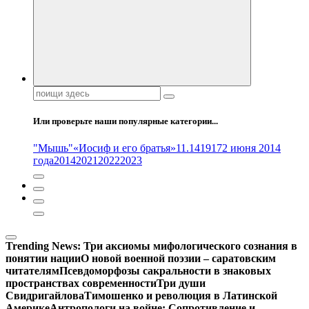
Поиск:
Или проверьте наши популярные категории...
"Мышь"
«Иосиф и его братья»
11.14
1917
2 июня 2014
года
2014
2021
2022
2023
Trending News:
Три аксиомы мифологического сознания в
понятии нации
О новой военной поэзии – саратовским
читателям
Псевдоморфозы сакральности в знаковых
пространствах современности
Три души
Свидригайлова
Тимошенко и революция в Латинской
Америке
Антропологи на войне: Сопротивление и