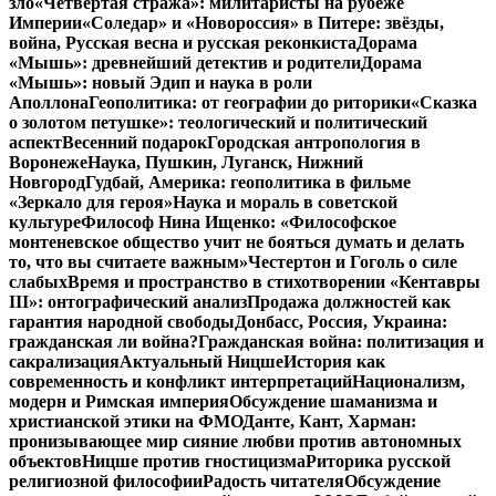
зло
«Четвертая стража»: милитаристы на рубеже
Империи
«Соледар» и «Новороссия» в Питере: звёзды,
война, Русская весна и русская реконкиста
Дорама
«Мышь»: древнейший детектив и родители
Дорама
«Мышь»: новый Эдип и наука в роли
Аполлона
Геополитика: от географии до риторики
«Сказка
о золотом петушке»: теологический и политический
аспект
Весенний подарок
Городская антропология в
Воронеже
Наука, Пушкин, Луганск, Нижний
Новгород
Гудбай, Америка: геополитика в фильме
«Зеркало для героя»
Наука и мораль в советской
культуре
Философ Нина Ищенко: «Философское
монтеневское общество учит не бояться думать и делать
то, что вы считаете важным»
Честертон и Гоголь о силе
слабых
Время и пространство в стихотворении «Кентавры
III»: онтографический анализ
Продажа должностей как
гарантия народной свободы
Донбасс, Россия, Украина:
гражданская ли война?
Гражданская война: политизация и
сакрализация
Актуальный Ницше
История как
современность и конфликт интерпретаций
Национализм,
модерн и Римская империя
Обсуждение шаманизма и
христианской этики на ФМО
Данте, Кант, Харман:
пронизывающее мир сияние любви против автономных
объектов
Ницше против гностицизма
Риторика русской
религиозной философии
Радость читателя
Обсуждение