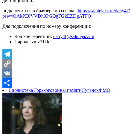
дистанционно:
подключиться в браузере по ссылке:
https://salutejazz.ru/da5y4f?
psw=OAkPE0VVDh0PGQgFGkEZDgATFQ
Для подключения по номеру конференции:
Код конференции:
da5y4f@salutejazz.ru
Пароль: zmv71kkf
Telegram
Copy
Link
VK
Библиотека Горького
войны памяти
Луганск
ФМО
Отправить