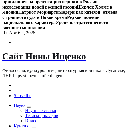
приглашает на презентацию первого в России
исследования новой военной поэзии
Шерлок Холмс в
Японии
Патриот Мориарти
Модерн как катехон: отмена
Страшного суда в Новое время
Редкое явление
национального характера
Уровень стратегического
военного мышления
Чт. Авг 6th, 2026
Сайт Нины Ищенко
Философия, культурология, литературная критика в Луганске,
ЛНР. https://t.me/ninaofterdingen
Subscribe
Наука
Научные статьи
Тезисы докладов
Видео
Критика