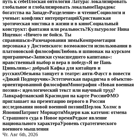
путь к себе
Плоская онтология Латура: локализировать
глобальное и глобализировать локальное
Парадокс
богатства на Западе
«Разделение» и чтение
Социологи и
ученые: конфликт интерпретаций
Христианская
эротическая мистика в жизни и в кино
Социальный
конструкт: фантазия или реальность?
Культуролог Нина
Ищенко: «Ничего не бойся. Ты
справишься»
Разочарования зимы
Компрометация
персонажа у Достоевского: возможности использования в
платоновской философии
Любовь и шпионаж на курском
приграничье
«Записки сумасшедшего капитана»:
нравственный выбор и вера в победу
«Я не Пань
Цзиньлянь»: добрый Кафка для китайцев и
русских
Обезьяна танцует в театре: анти-Фауст в повести
«Дикий Подпоручик»
Эстетическая парадигма в объектно-
ориентированной философии
Монография «Новая военная
поэзия»: идеологический текст или научный труд?
Лавкрафтианский Краснодон на карте России
ФМО
приглашает на презентацию первого в России
исследования новой военной поэзии
Шерлок Холмс в
Японии
Патриот Мориарти
Модерн как катехон: отмена
Страшного суда в Новое время
Редкое явление
национального характера
Уровень стратегического
военного мышления
Чт. Авг 6th, 2026