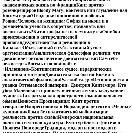
академическая жизнь во Франции
Кант против
розенкрейцеров
Bloody Mary: коктейль или глумление над
Богоматерью?
Гендерная оппозиция и любовь к
Родине
Человек ли женщина: София на иконе и в
романе
Роль ученого в обществе: познавать или
воспитывать?
Катастрофы не то, чем кажутся
Ошибка
происхождения в антирелигиозной
пропаганде
Христианство и революция в
Каракасе
Объективный и субъективный успех
аргументации
Аналитическая философия религии: что
доказывает онтологическое доказательство?
Сам себе
режиссер: «Восемь с половиной» в
«Иллюзионе»
Контингентное сущее, иерархические
причины и материя
Доказательства бытия Божия в
аналитической философии
Русский след: «История роста и
упадка Оттоманской империи» Дмитрия Кантемира
«Кто
убил Маленького принца»: военный летчик заслуживает
лучшего
Литература как пространство эмоционального
обмена
Ценности Просвещения: Кант против
теократии
Импрессионизм в Нормандии: детектив «Черные
кувшинки»
Язык без политической мобилизации:
реальность против схемы
Имперская национальная
политика и устная культура
«Буй-тур блюз»: фэнтези в
Нижнем Новгороде
Традиция, модерн и постмодерн в