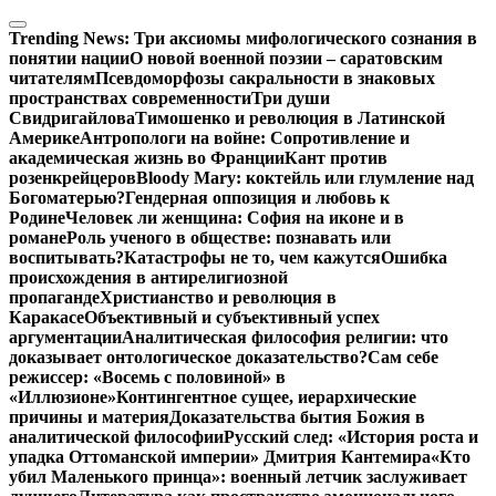
Перейти
к
Trending News:
Три аксиомы мифологического сознания в
содержимому
понятии нации
О новой военной поэзии – саратовским
читателям
Псевдоморфозы сакральности в знаковых
пространствах современности
Три души
Свидригайлова
Тимошенко и революция в Латинской
Америке
Антропологи на войне: Сопротивление и
академическая жизнь во Франции
Кант против
розенкрейцеров
Bloody Mary: коктейль или глумление над
Богоматерью?
Гендерная оппозиция и любовь к
Родине
Человек ли женщина: София на иконе и в
романе
Роль ученого в обществе: познавать или
воспитывать?
Катастрофы не то, чем кажутся
Ошибка
происхождения в антирелигиозной
пропаганде
Христианство и революция в
Каракасе
Объективный и субъективный успех
аргументации
Аналитическая философия религии: что
доказывает онтологическое доказательство?
Сам себе
режиссер: «Восемь с половиной» в
«Иллюзионе»
Контингентное сущее, иерархические
причины и материя
Доказательства бытия Божия в
аналитической философии
Русский след: «История роста и
упадка Оттоманской империи» Дмитрия Кантемира
«Кто
убил Маленького принца»: военный летчик заслуживает