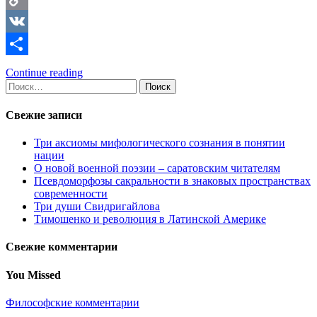
Copy
Link
VK
Отправить
Continue reading
Найти:
Свежие записи
Три аксиомы мифологического сознания в понятии
нации
О новой военной поэзии – саратовским читателям
Псевдоморфозы сакральности в знаковых пространствах
современности
Три души Свидригайлова
Тимошенко и революция в Латинской Америке
Свежие комментарии
You Missed
Философские комментарии