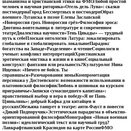
шаманизма и христианской этики на ФМО
Любой простой
человек и научная риторика
«Отель дель Луна»: сказки
постмодерна
Город Бессмертных и постмодерн
Образ
военного Луганска в поэме Елены Заславской
«Новороссия гроз. Новороссия грёз»
Философия эроса:
Диотима-воительница в литературе и современном
театре
Диалектика научности
«Тень Цикады» — трудный
путь к себе
Плоская онтология Латура: локализировать
глобальное и глобализировать локальное
Парадокс
богатства на Западе
«Разделение» и чтение
Социологи и
ученые: конфликт интерпретаций
Христианская
эротическая мистика в жизни и в кино
Социальный
конструкт: фантазия или реальность?
Культуролог Нина
Ищенко: «Ничего не бойся. Ты
справишься»
Разочарования зимы
Компрометация
персонажа у Достоевского: возможности использования в
платоновской философии
Любовь и шпионаж на курском
приграничье
«Записки сумасшедшего капитана»:
нравственный выбор и вера в победу
«Я не Пань
Цзиньлянь»: добрый Кафка для китайцев и
русских
Обезьяна танцует в театре: анти-Фауст в повести
«Дикий Подпоручик»
Эстетическая парадигма в объектно-
ориентированной философии
Монография «Новая военная
поэзия»: идеологический текст или научный труд?
Лавкрафтианский Краснодон на карте России
ФМО