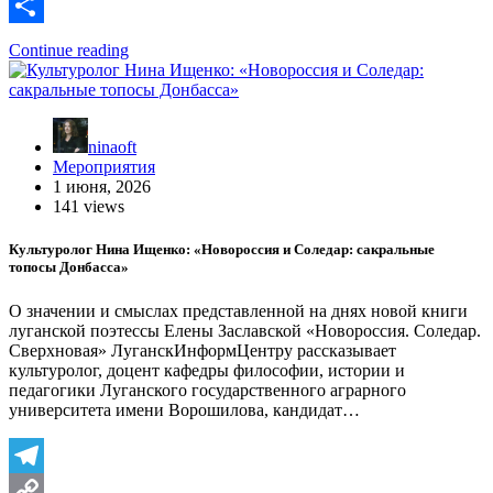
Link
VK
Отправить
Continue reading
ninaoft
Мероприятия
1 июня, 2026
141 views
Культуролог Нина Ищенко: «Новороссия и Соледар: сакральные
топосы Донбасса»
О значении и смыслах представленной на днях новой книги
луганской поэтессы Елены Заславской «Новороссия. Соледар.
Сверхновая» ЛуганскИнформЦентру рассказывает
культуролог, доцент кафедры философии, истории и
педагогики Луганского государственного аграрного
университета имени Ворошилова, кандидат…
Telegram