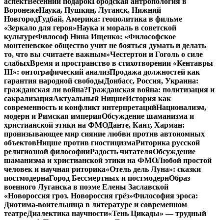
аспект
Весенний подарок
Городская антропология в
Воронеже
Наука, Пушкин, Луганск, Нижний
Новгород
Гудбай, Америка: геополитика в фильме
«Зеркало для героя»
Наука и мораль в советской
культуре
Философ Нина Ищенко: «Философское
монтеневское общество учит не бояться думать и делать
то, что вы считаете важным»
Честертон и Гоголь о силе
слабых
Время и пространство в стихотворении «Кентавры
III»: онтографический анализ
Продажа должностей как
гарантия народной свободы
Донбасс, Россия, Украина:
гражданская ли война?
Гражданская война: политизация и
сакрализация
Актуальный Ницше
История как
современность и конфликт интерпретаций
Национализм,
модерн и Римская империя
Обсуждение шаманизма и
христианской этики на ФМО
Данте, Кант, Харман:
пронизывающее мир сияние любви против автономных
объектов
Ницше против гностицизма
Риторика русской
религиозной философии
Радость читателя
Обсуждение
шаманизма и христианской этики на ФМО
Любой простой
человек и научная риторика
«Отель дель Луна»: сказки
постмодерна
Город Бессмертных и постмодерн
Образ
военного Луганска в поэме Елены Заславской
«Новороссия гроз. Новороссия грёз»
Философия эроса:
Диотима-воительница в литературе и современном
театре
Диалектика научности
«Тень Цикады» — трудный