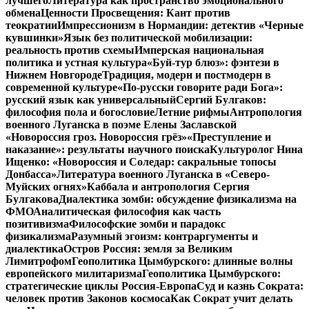
лучшего
Литература как пространство эмоционального
обмена
Ценности Просвещения: Кант против
теократии
Импрессионизм в Нормандии: детектив «Черные
кувшинки»
Язык без политической мобилизации:
реальность против схемы
Имперская национальная
политика и устная культура
«Буй-тур блюз»: фэнтези в
Нижнем Новгороде
Традиция, модерн и постмодерн в
современной культуре
«По-русски говорите ради Бога»:
русский язык как универсальный
Сергий Булгаков:
философия пола и богословие
Летние рифмы
Антропология
военного Луганска в поэме Елены Заславской
«Новороссия гроз. Новороссия грёз»
«Преступление и
наказание»: результаты научного поиска
Культуролог Нина
Ищенко: «Новороссия и Соледар: сакральные топосы
Донбасса»
Литература военного Луганска в «Северо-
Муйских огнях»
Каббала и антропология Сергия
Булгакова
Диалектика зомби: обсуждение физикализма на
ФМО
Аналитическая философия как часть
позитивизма
Философские зомби и парадокс
физикализма
Разумный эгоизм: контраргументы и
диалектика
Остров Россия: земля за Великим
Лимитрофом
Геополитика Цымбурского: длинные волны
европейского милитаризма
Геополитика Цымбурского:
стратегические циклы Россия-Европа
Суд и казнь Сократа:
человек против Законов космоса
Как Сократ учит делать