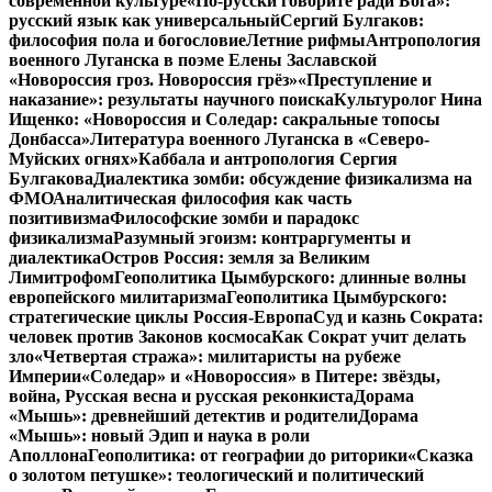
современной культуре
«По-русски говорите ради Бога»:
русский язык как универсальный
Сергий Булгаков:
философия пола и богословие
Летние рифмы
Антропология
военного Луганска в поэме Елены Заславской
«Новороссия гроз. Новороссия грёз»
«Преступление и
наказание»: результаты научного поиска
Культуролог Нина
Ищенко: «Новороссия и Соледар: сакральные топосы
Донбасса»
Литература военного Луганска в «Северо-
Муйских огнях»
Каббала и антропология Сергия
Булгакова
Диалектика зомби: обсуждение физикализма на
ФМО
Аналитическая философия как часть
позитивизма
Философские зомби и парадокс
физикализма
Разумный эгоизм: контраргументы и
диалектика
Остров Россия: земля за Великим
Лимитрофом
Геополитика Цымбурского: длинные волны
европейского милитаризма
Геополитика Цымбурского:
стратегические циклы Россия-Европа
Суд и казнь Сократа:
человек против Законов космоса
Как Сократ учит делать
зло
«Четвертая стража»: милитаристы на рубеже
Империи
«Соледар» и «Новороссия» в Питере: звёзды,
война, Русская весна и русская реконкиста
Дорама
«Мышь»: древнейший детектив и родители
Дорама
«Мышь»: новый Эдип и наука в роли
Аполлона
Геополитика: от географии до риторики
«Сказка
о золотом петушке»: теологический и политический