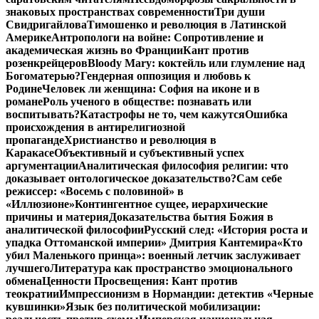
знаковых пространствах современности
Три души
Свидригайлова
Тимошенко и революция в Латинской
Америке
Антропологи на войне: Сопротивление и
академическая жизнь во Франции
Кант против
розенкрейцеров
Bloody Mary: коктейль или глумление над
Богоматерью?
Гендерная оппозиция и любовь к
Родине
Человек ли женщина: София на иконе и в
романе
Роль ученого в обществе: познавать или
воспитывать?
Катастрофы не то, чем кажутся
Ошибка
происхождения в антирелигиозной
пропаганде
Христианство и революция в
Каракасе
Объективный и субъективный успех
аргументации
Аналитическая философия религии: что
доказывает онтологическое доказательство?
Сам себе
режиссер: «Восемь с половиной» в
«Иллюзионе»
Контингентное сущее, иерархические
причины и материя
Доказательства бытия Божия в
аналитической философии
Русский след: «История роста и
упадка Оттоманской империи» Дмитрия Кантемира
«Кто
убил Маленького принца»: военный летчик заслуживает
лучшего
Литература как пространство эмоционального
обмена
Ценности Просвещения: Кант против
теократии
Импрессионизм в Нормандии: детектив «Черные
кувшинки»
Язык без политической мобилизации: