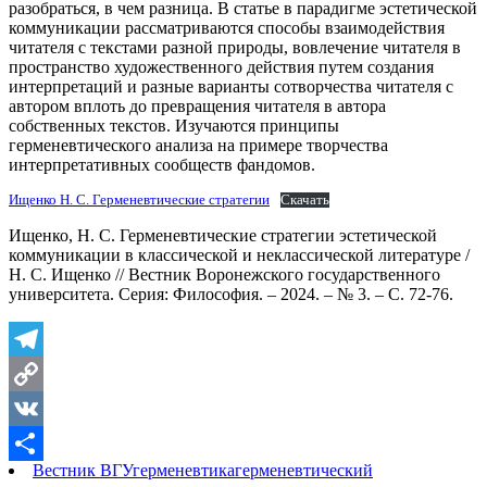
разобраться, в чем разница. В статье в парадигме эстетической
коммуникации рассматриваются способы взаимодействия
читателя с текстами разной природы, вовлечение читателя в
пространство художественного действия путем создания
интерпретаций и разные варианты сотворчества читателя с
автором вплоть до превращения читателя в автора
собственных текстов. Изучаются принципы
герменевтического анализа на примере творчества
интерпретативных сообществ фандомов.
Ищенко Н. С. Герменевтические стратегии
Скачать
Ищенко, Н. С. Герменевтические стратегии эстетической
коммуникации в классической и неклассической литературе /
Н. С. Ищенко // Вестник Воронежского государственного
университета. Серия: Философия. – 2024. – № 3. – С. 72-76.
Telegram
Copy
Link
VK
Вестник ВГУ
герменевтика
герменевтический
Отправить