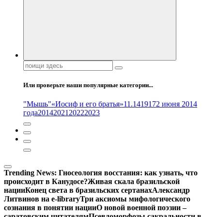
Поиск:
Или проверьте наши популярные категории...
"Мышь"
«Иосиф и его братья»
11.14
1917
2 июня 2014
года
2014
2021
2022
2023
Trending News:
Гносеология восстания: как узнать, что
происходит в Канудосе?
Живая скала бразильской
нации
Конец света в бразильских сертанах
Александр
Литвинов на e-library
Три аксиомы мифологического
сознания в понятии нации
О новой военной поэзии –
саратовским читателям
Псевдоморфозы сакральности в