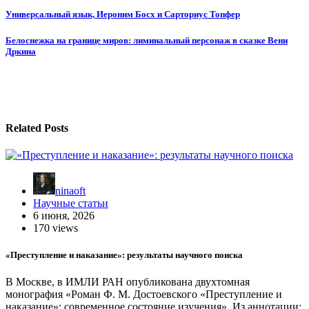
Навигация
Универсальный язык, Иероним Босх и Сарториус Топфер
по
Белоснежка на границе миров: лиминальный персонаж в сказке Вени
записям
Дркина
Related Posts
ninaoft
Научные статьи
6 июня, 2026
170 views
«Преступление и наказание»: результаты научного поиска
В Москве, в ИМЛИ РАН опубликована двухтомная
монография «Роман Ф. М. Достоевского «Преступление и
наказание»: современное состояние изучения». Из аннотации: