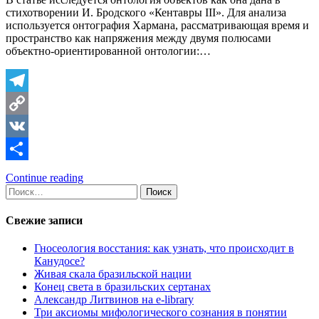
стихотворении И. Бродского «Кентавры III». Для анализа
используется онтография Хармана, рассматривающая время и
пространство как напряжения между двумя полюсами
объектно-ориентированной онтологии:…
Telegram
Copy
Link
VK
Отправить
Continue reading
Найти:
Свежие записи
Гносеология восстания: как узнать, что происходит в
Канудосе?
Живая скала бразильской нации
Конец света в бразильских сертанах
Александр Литвинов на e-library
Три аксиомы мифологического сознания в понятии