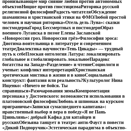
пронизывающее мир сияние любви против автономных
объектов
Ницше против гностицизма
Риторика русской
религиозной философии
Радость читателя
Обсуждение
шаманизма и христианской этики на ФМО
Любой простой
человек и научная риторика
«Отель дель Луна»: сказки
постмодерна
Город Бессмертных и постмодерн
Образ
военного Луганска в поэме Елены Заславской
«Новороссия гроз. Новороссия грёз»
Философия эроса:
Диотима-воительница в литературе и современном
театре
Диалектика научности
«Тень Цикады» — трудный
путь к себе
Плоская онтология Латура: локализировать
глобальное и глобализировать локальное
Парадокс
богатства на Западе
«Разделение» и чтение
Социологи и
ученые: конфликт интерпретаций
Христианская
эротическая мистика в жизни и в кино
Социальный
конструкт: фантазия или реальность?
Культуролог Нина
Ищенко: «Ничего не бойся. Ты
справишься»
Разочарования зимы
Компрометация
персонажа у Достоевского: возможности использования в
платоновской философии
Любовь и шпионаж на курском
приграничье
«Записки сумасшедшего капитана»:
нравственный выбор и вера в победу
«Я не Пань
Цзиньлянь»: добрый Кафка для китайцев и
русских
Обезьяна танцует в театре: анти-Фауст в повести
«Дикий Подпоручик»
Эстетическая парадигма в объектно-