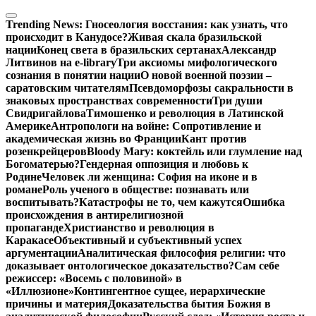
Перейти
к
Trending News:
Гносеология восстания: как узнать, что
содержимому
происходит в Канудосе?
Живая скала бразильской
нации
Конец света в бразильских сертанах
Александр
Литвинов на e-library
Три аксиомы мифологического
сознания в понятии нации
О новой военной поэзии –
саратовским читателям
Псевдоморфозы сакральности в
знаковых пространствах современности
Три души
Свидригайлова
Тимошенко и революция в Латинской
Америке
Антропологи на войне: Сопротивление и
академическая жизнь во Франции
Кант против
розенкрейцеров
Bloody Mary: коктейль или глумление над
Богоматерью?
Гендерная оппозиция и любовь к
Родине
Человек ли женщина: София на иконе и в
романе
Роль ученого в обществе: познавать или
воспитывать?
Катастрофы не то, чем кажутся
Ошибка
происхождения в антирелигиозной
пропаганде
Христианство и революция в
Каракасе
Объективный и субъективный успех
аргументации
Аналитическая философия религии: что
доказывает онтологическое доказательство?
Сам себе
режиссер: «Восемь с половиной» в
«Иллюзионе»
Контингентное сущее, иерархические
причины и материя
Доказательства бытия Божия в