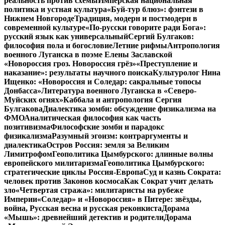
реальность против схемы
Имперская национальная
политика и устная культура
«Буй-тур блюз»: фэнтези в
Нижнем Новгороде
Традиция, модерн и постмодерн в
современной культуре
«По-русски говорите ради Бога»:
русский язык как универсальный
Сергий Булгаков:
философия пола и богословие
Летние рифмы
Антропология
военного Луганска в поэме Елены Заславской
«Новороссия гроз. Новороссия грёз»
«Преступление и
наказание»: результаты научного поиска
Культуролог Нина
Ищенко: «Новороссия и Соледар: сакральные топосы
Донбасса»
Литература военного Луганска в «Северо-
Муйских огнях»
Каббала и антропология Сергия
Булгакова
Диалектика зомби: обсуждение физикализма на
ФМО
Аналитическая философия как часть
позитивизма
Философские зомби и парадокс
физикализма
Разумный эгоизм: контраргументы и
диалектика
Остров Россия: земля за Великим
Лимитрофом
Геополитика Цымбурского: длинные волны
европейского милитаризма
Геополитика Цымбурского:
стратегические циклы Россия-Европа
Суд и казнь Сократа:
человек против Законов космоса
Как Сократ учит делать
зло
«Четвертая стража»: милитаристы на рубеже
Империи
«Соледар» и «Новороссия» в Питере: звёзды,
война, Русская весна и русская реконкиста
Дорама
«Мышь»: древнейший детектив и родители
Дорама