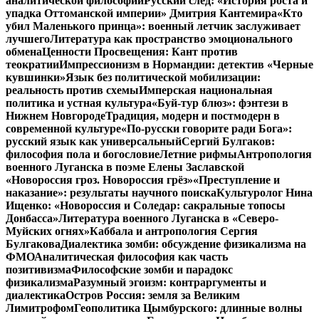
аналитической философии
Русский след: «История роста и
упадка Оттоманской империи» Дмитрия Кантемира
«Кто
убил Маленького принца»: военный летчик заслуживает
лучшего
Литература как пространство эмоционального
обмена
Ценности Просвещения: Кант против
теократии
Импрессионизм в Нормандии: детектив «Черные
кувшинки»
Язык без политической мобилизации:
реальность против схемы
Имперская национальная
политика и устная культура
«Буй-тур блюз»: фэнтези в
Нижнем Новгороде
Традиция, модерн и постмодерн в
современной культуре
«По-русски говорите ради Бога»:
русский язык как универсальный
Сергий Булгаков:
философия пола и богословие
Летние рифмы
Антропология
военного Луганска в поэме Елены Заславской
«Новороссия гроз. Новороссия грёз»
«Преступление и
наказание»: результаты научного поиска
Культуролог Нина
Ищенко: «Новороссия и Соледар: сакральные топосы
Донбасса»
Литература военного Луганска в «Северо-
Муйских огнях»
Каббала и антропология Сергия
Булгакова
Диалектика зомби: обсуждение физикализма на
ФМО
Аналитическая философия как часть
позитивизма
Философские зомби и парадокс
физикализма
Разумный эгоизм: контраргументы и
диалектика
Остров Россия: земля за Великим
Лимитрофом
Геополитика Цымбурского: длинные волны