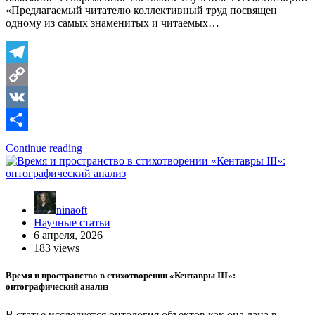
«Предлагаемый читателю коллективный труд посвящен
одному из самых знаменитых и читаемых…
Telegram
Copy
Link
VK
Отправить
Continue reading
ninaoft
Научные статьи
6 апреля, 2026
183 views
Время и пространство в стихотворении «Кентавры III»:
онтографический анализ
В статье исследуется онтология объектов как она дана в