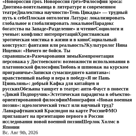
«Новороссия гроз. Новороссия грёз»
Философия эроса:
Диотима-воительница в литературе и современном
театре
Диалектика научности
«Тень Цикады» — трудный
путь к себе
Плоская онтология Латура: локализировать
глобальное и глобализировать локальное
Парадокс
богатства на Западе
«Разделение» и чтение
Социологи и
ученые: конфликт интерпретаций
Христианская
эротическая мистика в жизни и в кино
Социальный
конструкт: фантазия или реальность?
Культуролог Нина
Ищенко: «Ничего не бойся. Ты
справишься»
Разочарования зимы
Компрометация
персонажа у Достоевского: возможности использования в
платоновской философии
Любовь и шпионаж на курском
приграничье
«Записки сумасшедшего капитана»:
нравственный выбор и вера в победу
«Я не Пань
Цзиньлянь»: добрый Кафка для китайцев и
русских
Обезьяна танцует в театре: анти-Фауст в повести
«Дикий Подпоручик»
Эстетическая парадигма в объектно-
ориентированной философии
Монография «Новая военная
поэзия»: идеологический текст или научный труд?
Лавкрафтианский Краснодон на карте России
ФМО
приглашает на презентацию первого в России
исследования новой военной поэзии
Шерлок Холмс в
Японии
Вс. Авг 9th, 2026