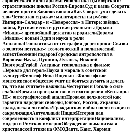
европейского милитаризма
Геополитика Цымбурского:
стратегические циклы Россия-Европа
Суд и казнь Сократа:
человек против Законов космоса
Как Сократ учит делать
зло
«Четвертая стража»: милитаристы на рубеже
Империи
«Соледар» и «Новороссия» в Питере: звёзды,
война, Русская весна и русская реконкиста
Дорама
«Мышь»: древнейший детектив и родители
Дорама
«Мышь»: новый Эдип и наука в роли
Аполлона
Геополитика: от географии до риторики
«Сказка
о золотом петушке»: теологический и политический
аспект
Весенний подарок
Городская антропология в
Воронеже
Наука, Пушкин, Луганск, Нижний
Новгород
Гудбай, Америка: геополитика в фильме
«Зеркало для героя»
Наука и мораль в советской
культуре
Философ Нина Ищенко: «Философское
монтеневское общество учит не бояться думать и делать
то, что вы считаете важным»
Честертон и Гоголь о силе
слабых
Время и пространство в стихотворении «Кентавры
III»: онтографический анализ
Продажа должностей как
гарантия народной свободы
Донбасс, Россия, Украина:
гражданская ли война?
Гражданская война: политизация и
сакрализация
Актуальный Ницше
История как
современность и конфликт интерпретаций
Национализм,
модерн и Римская империя
Обсуждение шаманизма и
христианской этики на ФМО
Данте, Кант, Харман: