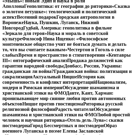
«Мышь»: новый Эдип и наука в роли
Аполлона
Геополитика: от географии до риторики
«Сказка
о золотом петушке»: теологический и политический
аспект
Весенний подарок
Городская антропология в
Воронеже
Наука, Пушкин, Луганск, Нижний
Новгород
Гудбай, Америка: геополитика в фильме
«Зеркало для героя»
Наука и мораль в советской
культуре
Философ Нина Ищенко: «Философское
монтеневское общество учит не бояться думать и делать
то, что вы считаете важным»
Честертон и Гоголь о силе
слабых
Время и пространство в стихотворении «Кентавры
III»: онтографический анализ
Продажа должностей как
гарантия народной свободы
Донбасс, Россия, Украина:
гражданская ли война?
Гражданская война: политизация и
сакрализация
Актуальный Ницше
История как
современность и конфликт интерпретаций
Национализм,
модерн и Римская империя
Обсуждение шаманизма и
христианской этики на ФМО
Данте, Кант, Харман:
пронизывающее мир сияние любви против автономных
объектов
Ницше против гностицизма
Риторика русской
религиозной философии
Радость читателя
Обсуждение
шаманизма и христианской этики на ФМО
Любой простой
человек и научная риторика
«Отель дель Луна»: сказки
постмодерна
Город Бессмертных и постмодерн
Образ
военного Луганска в поэме Елены Заславской