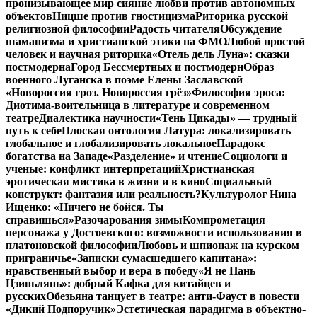
пронизывающее мир сияние любви против автономных
объектов
Ницше против гностицизма
Риторика русской
религиозной философии
Радость читателя
Обсуждение
шаманизма и христианской этики на ФМО
Любой простой
человек и научная риторика
«Отель дель Луна»: сказки
постмодерна
Город Бессмертных и постмодерн
Образ
военного Луганска в поэме Елены Заславской
«Новороссия гроз. Новороссия грёз»
Философия эроса:
Диотима-воительница в литературе и современном
театре
Диалектика научности
«Тень Цикады» — трудный
путь к себе
Плоская онтология Латура: локализировать
глобальное и глобализировать локальное
Парадокс
богатства на Западе
«Разделение» и чтение
Социологи и
ученые: конфликт интерпретаций
Христианская
эротическая мистика в жизни и в кино
Социальный
конструкт: фантазия или реальность?
Культуролог Нина
Ищенко: «Ничего не бойся. Ты
справишься»
Разочарования зимы
Компрометация
персонажа у Достоевского: возможности использования в
платоновской философии
Любовь и шпионаж на курском
приграничье
«Записки сумасшедшего капитана»:
нравственный выбор и вера в победу
«Я не Пань
Цзиньлянь»: добрый Кафка для китайцев и
русских
Обезьяна танцует в театре: анти-Фауст в повести
«Дикий Подпоручик»
Эстетическая парадигма в объектно-