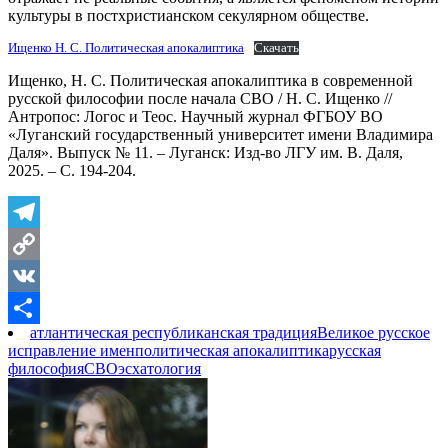
культуры в постхристианском секулярном обществе.
Ищенко Н. С. Политическая апокалиптика
Скачать
Ищенко, Н. С. Политическая апокалиптика в современной
русской философии после начала СВО / Н. С. Ищенко //
Антропос: Логос и Теос. Научный журнал ФГБОУ ВО
«Луганский государственный университет имени Владимира
Даля». Выпуск № 11. – Луганск: Изд-во ЛГУ им. В. Даля,
2025. – С. 194-204.
Telegram
Copy
Link
VK
атлантическая республиканская традиция
Великое русское
Отправить
исправление имен
политическая апокалиптика
русская
философия
СВО
эсхатология