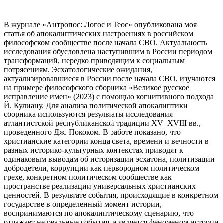
В журнале «Антропос: Логос и Теос» опубликована моя
статья об апокалиптических настроениях в российском
философском сообществе после начала СВО. Актуальность
исследования обусловлена наступившим в России периодом
трансформаций, нередко приводящим к социальным
потрясениям. Эсхатологические ожидания,
актуализировавшиеся в России после начала СВО, изучаются
на примере философского сборника «Великое русское
исправление имен» (2023) с помощью когнитивного подхода
Й. Кулиану. Для анализа политической апокалиптики
сборника используются результаты исследования
атлантистской республиканской традиции XV–XVIII вв.,
проведенного Дж. Пококом. В работе показано, что
христианские категории конца света, времени и вечности в
разных историко-культурных контекстах приводят к
одинаковым выводам об историзации эсхатона, политизации
добродетели, коррупции как первородном политическом
грехе, конкретном политическом сообществе как
пространстве реализации универсальных христианских
ценностей. В результате события, происходящие в конкретном
государстве в определенный момент истории,
воспринимаются по апокалиптическому сценарию, что
отражает не реальные события, а является феноменом истории