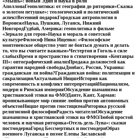
«Мышь»: новый Эдип и наука в роли
Аполлона
Геополитика: от географии до риторики
«Сказка
о золотом петушке»: теологический и политический
аспект
Весенний подарок
Городская антропология в
Воронеже
Наука, Пушкин, Луганск, Нижний
Новгород
Гудбай, Америка: геополитика в фильме
«Зеркало для героя»
Наука и мораль в советской
культуре
Философ Нина Ищенко: «Философское
монтеневское общество учит не бояться думать и делать
то, что вы считаете важным»
Честертон и Гоголь о силе
слабых
Время и пространство в стихотворении «Кентавры
III»: онтографический анализ
Продажа должностей как
гарантия народной свободы
Донбасс, Россия, Украина:
гражданская ли война?
Гражданская война: политизация и
сакрализация
Актуальный Ницше
История как
современность и конфликт интерпретаций
Национализм,
модерн и Римская империя
Обсуждение шаманизма и
христианской этики на ФМО
Данте, Кант, Харман:
пронизывающее мир сияние любви против автономных
объектов
Ницше против гностицизма
Риторика русской
религиозной философии
Радость читателя
Обсуждение
шаманизма и христианской этики на ФМО
Любой простой
человек и научная риторика
«Отель дель Луна»: сказки
постмодерна
Город Бессмертных и постмодерн
Образ
военного Луганска в поэме Елены Заславской