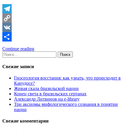
Telegram
Copy
Link
VK
Отправить
Continue reading
Найти:
Свежие записи
Гносеология восстания: как узнать, что происходит в
Канудосе?
Живая скала бразильской нации
Конец света в бразильских сертанах
Александр Литвинов на e-library
Три аксиомы мифологического сознания в понятии
нации
Свежие комментарии