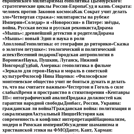
европейского милитаризма
Геополитика Цымбурского:
стратегические циклы Россия-Европа
Суд и казнь Сократа:
человек против Законов космоса
Как Сократ учит делать
зло
«Четвертая стража»: милитаристы на рубеже
Империи
«Соледар» и «Новороссия» в Питере: звёзды,
война, Русская весна и русская реконкиста
Дорама
«Мышь»: древнейший детектив и родители
Дорама
«Мышь»: новый Эдип и наука в роли
Аполлона
Геополитика: от географии до риторики
«Сказка
о золотом петушке»: теологический и политический
аспект
Весенний подарок
Городская антропология в
Воронеже
Наука, Пушкин, Луганск, Нижний
Новгород
Гудбай, Америка: геополитика в фильме
«Зеркало для героя»
Наука и мораль в советской
культуре
Философ Нина Ищенко: «Философское
монтеневское общество учит не бояться думать и делать
то, что вы считаете важным»
Честертон и Гоголь о силе
слабых
Время и пространство в стихотворении «Кентавры
III»: онтографический анализ
Продажа должностей как
гарантия народной свободы
Донбасс, Россия, Украина:
гражданская ли война?
Гражданская война: политизация и
сакрализация
Актуальный Ницше
История как
современность и конфликт интерпретаций
Национализм,
модерн и Римская империя
Обсуждение шаманизма и
христианской этики на ФМО
Данте, Кант, Харман: