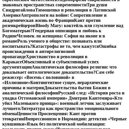
знаковых пространствах современности
Три души
Свидригайлова
Тимошенко и революция в Латинской
Америке
Антропологи на войне: Сопротивление и
академическая жизнь во Франции
Кант против
розенкрейцеров
Bloody Mary: коктейль или глумление над
Богоматерью?
Гендерная оппозиция и любовь к
Родине
Человек ли женщина: София на иконе и в
романе
Роль ученого в обществе: познавать или
воспитывать?
Катастрофы не то, чем кажутся
Ошибка
происхождения в антирелигиозной
пропаганде
Христианство и революция в
Каракасе
Объективный и субъективный успех
аргументации
Аналитическая философия религии: что
доказывает онтологическое доказательство?
Сам себе
режиссер: «Восемь с половиной» в
«Иллюзионе»
Контингентное сущее, иерархические
причины и материя
Доказательства бытия Божия в
аналитической философии
Русский след: «История роста и
упадка Оттоманской империи» Дмитрия Кантемира
«Кто
убил Маленького принца»: военный летчик заслуживает
лучшего
Литература как пространство эмоционального
обмена
Ценности Просвещения: Кант против
теократии
Импрессионизм в Нормандии: детектив «Черные
кувшинки»
Язык без политической мобилизации: