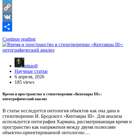
Telegram
Copy
Link
VK
Отправить
Continue reading
ninaoft
Научные статьи
6 апреля, 2026
185 views
Время и пространство в стихотворении «Кентавры III»:
онтографический анализ
В статье исследуется онтология объектов как она дана в
стихотворении И. Бродского «Кентавры III». Для анализа
используется онтография Хармана, рассматривающая время и
пространство как напряжения между двумя полюсами
объектно-ориентированной онтологии:…