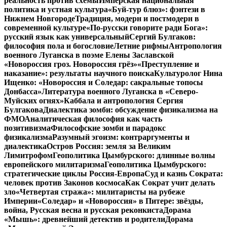
реальность против схемы
Имперская национальная
политика и устная культура
«Буй-тур блюз»: фэнтези в
Нижнем Новгороде
Традиция, модерн и постмодерн в
современной культуре
«По-русски говорите ради Бога»:
русский язык как универсальный
Сергий Булгаков:
философия пола и богословие
Летние рифмы
Антропология
военного Луганска в поэме Елены Заславской
«Новороссия гроз. Новороссия грёз»
«Преступление и
наказание»: результаты научного поиска
Культуролог Нина
Ищенко: «Новороссия и Соледар: сакральные топосы
Донбасса»
Литература военного Луганска в «Северо-
Муйских огнях»
Каббала и антропология Сергия
Булгакова
Диалектика зомби: обсуждение физикализма на
ФМО
Аналитическая философия как часть
позитивизма
Философские зомби и парадокс
физикализма
Разумный эгоизм: контраргументы и
диалектика
Остров Россия: земля за Великим
Лимитрофом
Геополитика Цымбурского: длинные волны
европейского милитаризма
Геополитика Цымбурского:
стратегические циклы Россия-Европа
Суд и казнь Сократа:
человек против Законов космоса
Как Сократ учит делать
зло
«Четвертая стража»: милитаристы на рубеже
Империи
«Соледар» и «Новороссия» в Питере: звёзды,
война, Русская весна и русская реконкиста
Дорама
«Мышь»: древнейший детектив и родители
Дорама