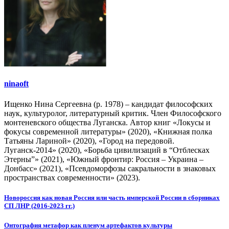
ninaoft
Ищенко Нина Сергеевна (р. 1978) – кандидат философских
наук, культуролог, литературный критик. Член Философского
монтеневского общества Луганска. Автор книг «Локусы и
фокусы современной литературы» (2020), «Книжная полка
Татьяны Лариной» (2020), «Город на передовой.
Луганск-2014» (2020), «Борьба цивилизаций в “Отблесках
Этерны”» (2021), «Южный фронтир: Россия – Украина –
Донбасс» (2021), «Псевдоморфозы сакральности в знаковых
пространствах современности» (2023).
Навигация
Новороссия как новая Россия или часть имперской России в сборниках
СП ЛНР (2016-2023 гг.)
по
записям
Онтография метафор как пленум артефактов культуры