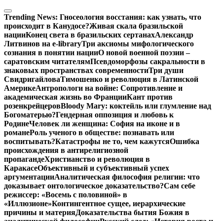
Перейти
к
Trending News:
Гносеология восстания: как узнать, что
содержимому
происходит в Канудосе?
Живая скала бразильской
нации
Конец света в бразильских сертанах
Александр
Литвинов на e-library
Три аксиомы мифологического
сознания в понятии нации
О новой военной поэзии –
саратовским читателям
Псевдоморфозы сакральности в
знаковых пространствах современности
Три души
Свидригайлова
Тимошенко и революция в Латинской
Америке
Антропологи на войне: Сопротивление и
академическая жизнь во Франции
Кант против
розенкрейцеров
Bloody Mary: коктейль или глумление над
Богоматерью?
Гендерная оппозиция и любовь к
Родине
Человек ли женщина: София на иконе и в
романе
Роль ученого в обществе: познавать или
воспитывать?
Катастрофы не то, чем кажутся
Ошибка
происхождения в антирелигиозной
пропаганде
Христианство и революция в
Каракасе
Объективный и субъективный успех
аргументации
Аналитическая философия религии: что
доказывает онтологическое доказательство?
Сам себе
режиссер: «Восемь с половиной» в
«Иллюзионе»
Контингентное сущее, иерархические
причины и материя
Доказательства бытия Божия в