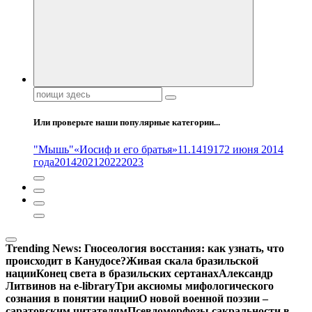
Поиск:
Или проверьте наши популярные категории...
"Мышь"
«Иосиф и его братья»
11.14
1917
2 июня 2014
года
2014
2021
2022
2023
Trending News:
Гносеология восстания: как узнать, что
происходит в Канудосе?
Живая скала бразильской
нации
Конец света в бразильских сертанах
Александр
Литвинов на e-library
Три аксиомы мифологического
сознания в понятии нации
О новой военной поэзии –
саратовским читателям
Псевдоморфозы сакральности в