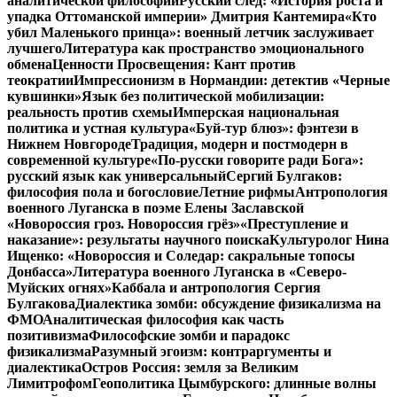
аналитической философии
Русский след: «История роста и
упадка Оттоманской империи» Дмитрия Кантемира
«Кто
убил Маленького принца»: военный летчик заслуживает
лучшего
Литература как пространство эмоционального
обмена
Ценности Просвещения: Кант против
теократии
Импрессионизм в Нормандии: детектив «Черные
кувшинки»
Язык без политической мобилизации:
реальность против схемы
Имперская национальная
политика и устная культура
«Буй-тур блюз»: фэнтези в
Нижнем Новгороде
Традиция, модерн и постмодерн в
современной культуре
«По-русски говорите ради Бога»:
русский язык как универсальный
Сергий Булгаков:
философия пола и богословие
Летние рифмы
Антропология
военного Луганска в поэме Елены Заславской
«Новороссия гроз. Новороссия грёз»
«Преступление и
наказание»: результаты научного поиска
Культуролог Нина
Ищенко: «Новороссия и Соледар: сакральные топосы
Донбасса»
Литература военного Луганска в «Северо-
Муйских огнях»
Каббала и антропология Сергия
Булгакова
Диалектика зомби: обсуждение физикализма на
ФМО
Аналитическая философия как часть
позитивизма
Философские зомби и парадокс
физикализма
Разумный эгоизм: контраргументы и
диалектика
Остров Россия: земля за Великим
Лимитрофом
Геополитика Цымбурского: длинные волны