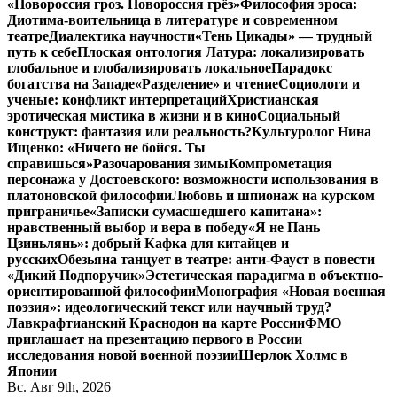
«Новороссия гроз. Новороссия грёз»
Философия эроса:
Диотима-воительница в литературе и современном
театре
Диалектика научности
«Тень Цикады» — трудный
путь к себе
Плоская онтология Латура: локализировать
глобальное и глобализировать локальное
Парадокс
богатства на Западе
«Разделение» и чтение
Социологи и
ученые: конфликт интерпретаций
Христианская
эротическая мистика в жизни и в кино
Социальный
конструкт: фантазия или реальность?
Культуролог Нина
Ищенко: «Ничего не бойся. Ты
справишься»
Разочарования зимы
Компрометация
персонажа у Достоевского: возможности использования в
платоновской философии
Любовь и шпионаж на курском
приграничье
«Записки сумасшедшего капитана»:
нравственный выбор и вера в победу
«Я не Пань
Цзиньлянь»: добрый Кафка для китайцев и
русских
Обезьяна танцует в театре: анти-Фауст в повести
«Дикий Подпоручик»
Эстетическая парадигма в объектно-
ориентированной философии
Монография «Новая военная
поэзия»: идеологический текст или научный труд?
Лавкрафтианский Краснодон на карте России
ФМО
приглашает на презентацию первого в России
исследования новой военной поэзии
Шерлок Холмс в
Японии
Вс. Авг 9th, 2026