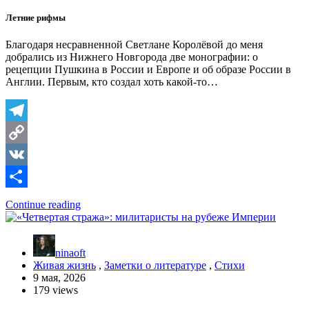
Летние рифмы
Благодаря несравненной Светлане Королёвой до меня
добрались из Нижнего Новгорода две монографии: о
рецепции Пушкина в России и Европе и об образе России в
Англии. Первым, кто создал хоть какой-то…
Telegram
Copy
Link
VK
Отправить
Continue reading
ninaoft
Живая жизнь
,
Заметки о литературе
,
Стихи
9 мая, 2026
179 views