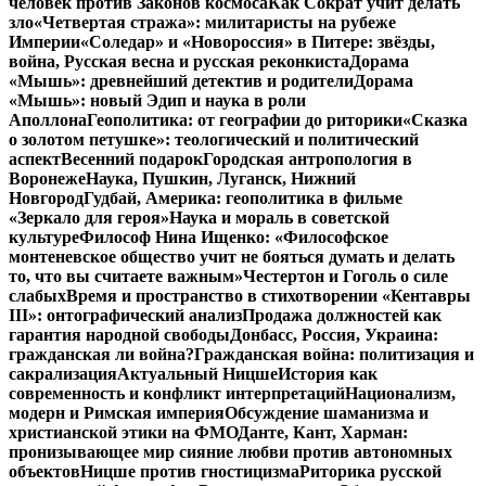
человек против Законов космоса
Как Сократ учит делать
зло
«Четвертая стража»: милитаристы на рубеже
Империи
«Соледар» и «Новороссия» в Питере: звёзды,
война, Русская весна и русская реконкиста
Дорама
«Мышь»: древнейший детектив и родители
Дорама
«Мышь»: новый Эдип и наука в роли
Аполлона
Геополитика: от географии до риторики
«Сказка
о золотом петушке»: теологический и политический
аспект
Весенний подарок
Городская антропология в
Воронеже
Наука, Пушкин, Луганск, Нижний
Новгород
Гудбай, Америка: геополитика в фильме
«Зеркало для героя»
Наука и мораль в советской
культуре
Философ Нина Ищенко: «Философское
монтеневское общество учит не бояться думать и делать
то, что вы считаете важным»
Честертон и Гоголь о силе
слабых
Время и пространство в стихотворении «Кентавры
III»: онтографический анализ
Продажа должностей как
гарантия народной свободы
Донбасс, Россия, Украина:
гражданская ли война?
Гражданская война: политизация и
сакрализация
Актуальный Ницше
История как
современность и конфликт интерпретаций
Национализм,
модерн и Римская империя
Обсуждение шаманизма и
христианской этики на ФМО
Данте, Кант, Харман:
пронизывающее мир сияние любви против автономных
объектов
Ницше против гностицизма
Риторика русской