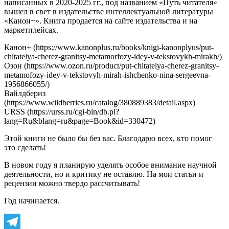
написанных в 2020-2025 гг., под названием «Путь читателя»
вышел в свет в издательстве интеллектуальной литературы
«Канон+». Книга продается на сайте издательства и на
маркетплейсах.
Канон+ (https://www.kanonplus.ru/books/knigi-kanonplyus/put-
chitatelya-cherez-granitsy-metamorfozy-idey-v-tekstovykh-mirakh/)
Озон (https://www.ozon.ru/product/put-chitatelya-cherez-granitsy-
metamofozy-idey-v-tekstovyh-mirah-ishchenko-nina-sergeevna-
1956866055/)
Вайлдбериз
(https://www.wildberries.ru/catalog/380889383/detail.aspx)
URSS (https://urss.ru/cgi-bin/db.pl?
lang=Ru&blang=ru&page=Book&id=330472)
Этой книги не было бы без вас. Благодарю всех, кто помог
это сделать!
В новом году я планирую уделять особое внимание научной
деятельности, но и критику не оставлю. На мои статьи и
рецензии можно твердо рассчитывать!
Год начинается.