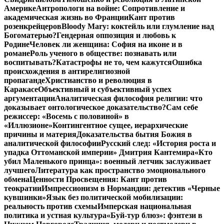
Америке
Антропологи на войне: Сопротивление и
академическая жизнь во Франции
Кант против
розенкрейцеров
Bloody Mary: коктейль или глумление над
Богоматерью?
Гендерная оппозиция и любовь к
Родине
Человек ли женщина: София на иконе и в
романе
Роль ученого в обществе: познавать или
воспитывать?
Катастрофы не то, чем кажутся
Ошибка
происхождения в антирелигиозной
пропаганде
Христианство и революция в
Каракасе
Объективный и субъективный успех
аргументации
Аналитическая философия религии: что
доказывает онтологическое доказательство?
Сам себе
режиссер: «Восемь с половиной» в
«Иллюзионе»
Контингентное сущее, иерархические
причины и материя
Доказательства бытия Божия в
аналитической философии
Русский след: «История роста и
упадка Оттоманской империи» Дмитрия Кантемира
«Кто
убил Маленького принца»: военный летчик заслуживает
лучшего
Литература как пространство эмоционального
обмена
Ценности Просвещения: Кант против
теократии
Импрессионизм в Нормандии: детектив «Черные
кувшинки»
Язык без политической мобилизации:
реальность против схемы
Имперская национальная
политика и устная культура
«Буй-тур блюз»: фэнтези в