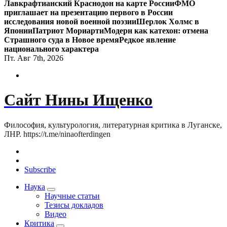
Лавкрафтианский Краснодон на карте России
ФМО
приглашает на презентацию первого в России
исследования новой военной поэзии
Шерлок Холмс в
Японии
Патриот Мориарти
Модерн как катехон: отмена
Страшного суда в Новое время
Редкое явление
национального характера
Пт. Авг 7th, 2026
Сайт Нины Ищенко
Философия, культурология, литературная критика в Луганске,
ЛНР. https://t.me/ninaofterdingen
Subscribe
Наука
Научные статьи
Тезисы докладов
Видео
Критика