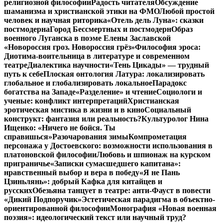
религиозной философии
Радость читателя
Обсуждение
шаманизма и христианской этики на ФМО
Любой простой
человек и научная риторика
«Отель дель Луна»: сказки
постмодерна
Город Бессмертных и постмодерн
Образ
военного Луганска в поэме Елены Заславской
«Новороссия гроз. Новороссия грёз»
Философия эроса:
Диотима-воительница в литературе и современном
театре
Диалектика научности
«Тень Цикады» — трудный
путь к себе
Плоская онтология Латура: локализировать
глобальное и глобализировать локальное
Парадокс
богатства на Западе
«Разделение» и чтение
Социологи и
ученые: конфликт интерпретаций
Христианская
эротическая мистика в жизни и в кино
Социальный
конструкт: фантазия или реальность?
Культуролог Нина
Ищенко: «Ничего не бойся. Ты
справишься»
Разочарования зимы
Компрометация
персонажа у Достоевского: возможности использования в
платоновской философии
Любовь и шпионаж на курском
приграничье
«Записки сумасшедшего капитана»:
нравственный выбор и вера в победу
«Я не Пань
Цзиньлянь»: добрый Кафка для китайцев и
русских
Обезьяна танцует в театре: анти-Фауст в повести
«Дикий Подпоручик»
Эстетическая парадигма в объектно-
ориентированной философии
Монография «Новая военная
поэзия»: идеологический текст или научный труд?