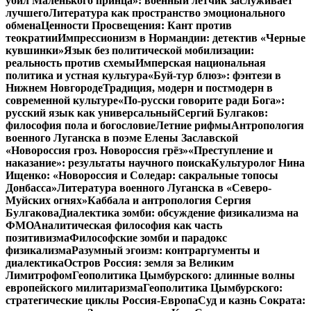
убил Маленького принца»: военный летчик заслуживает
лучшего
Литература как пространство эмоционального
обмена
Ценности Просвещения: Кант против
теократии
Импрессионизм в Нормандии: детектив «Черные
кувшинки»
Язык без политической мобилизации:
реальность против схемы
Имперская национальная
политика и устная культура
«Буй-тур блюз»: фэнтези в
Нижнем Новгороде
Традиция, модерн и постмодерн в
современной культуре
«По-русски говорите ради Бога»:
русский язык как универсальный
Сергий Булгаков:
философия пола и богословие
Летние рифмы
Антропология
военного Луганска в поэме Елены Заславской
«Новороссия гроз. Новороссия грёз»
«Преступление и
наказание»: результаты научного поиска
Культуролог Нина
Ищенко: «Новороссия и Соледар: сакральные топосы
Донбасса»
Литература военного Луганска в «Северо-
Муйских огнях»
Каббала и антропология Сергия
Булгакова
Диалектика зомби: обсуждение физикализма на
ФМО
Аналитическая философия как часть
позитивизма
Философские зомби и парадокс
физикализма
Разумный эгоизм: контраргументы и
диалектика
Остров Россия: земля за Великим
Лимитрофом
Геополитика Цымбурского: длинные волны
европейского милитаризма
Геополитика Цымбурского:
стратегические циклы Россия-Европа
Суд и казнь Сократа: