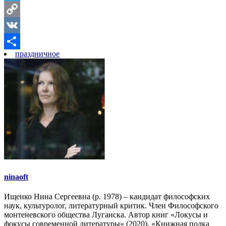
Telegram
Copy
Link
VK
праздничное
Отправить
ninaoft
Ищенко Нина Сергеевна (р. 1978) – кандидат философских
наук, культуролог, литературный критик. Член Философского
монтеневского общества Луганска. Автор книг «Локусы и
фокусы современной литературы» (2020), «Книжная полка