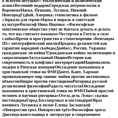
о золотом петушке»: теологический и политический
аспект
Весенний подарок
Городская антропология в
Воронеже
Наука, Пушкин, Луганск, Нижний
Новгород
Гудбай, Америка: геополитика в фильме
«Зеркало для героя»
Наука и мораль в советской
культуре
Философ Нина Ищенко: «Философское
монтеневское общество учит не бояться думать и делать
то, что вы считаете важным»
Честертон и Гоголь о силе
слабых
Время и пространство в стихотворении «Кентавры
III»: онтографический анализ
Продажа должностей как
гарантия народной свободы
Донбасс, Россия, Украина:
гражданская ли война?
Гражданская война: политизация и
сакрализация
Актуальный Ницше
История как
современность и конфликт интерпретаций
Национализм,
модерн и Римская империя
Обсуждение шаманизма и
христианской этики на ФМО
Данте, Кант, Харман:
пронизывающее мир сияние любви против автономных
объектов
Ницше против гностицизма
Риторика русской
религиозной философии
Радость читателя
Обсуждение
шаманизма и христианской этики на ФМО
Любой простой
человек и научная риторика
«Отель дель Луна»: сказки
постмодерна
Город Бессмертных и постмодерн
Образ
военного Луганска в поэме Елены Заславской
«Новороссия гроз. Новороссия грёз»
Философия эроса:
Диотима-воительница в литературе и современном