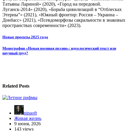
Татьяны Лариной» (2020), «Город на передовой.
Луганск-2014» (2020), «Борьба цивилизаций в “Отблесках
Этерны”» (2021), «Южный фронтир: Россия – Украина –
Донбасс» (2021), «Псевдоморфозы сакральности в знаковых
пространствах современности» (2023).
Навигация
Новые проекты 2025 года
по
Монография «Новая военная поэзия»: идеологический текст или
записям
научный труд?
Related Posts
ninaoft
Живая жизнь
9 июня, 2026
143 views