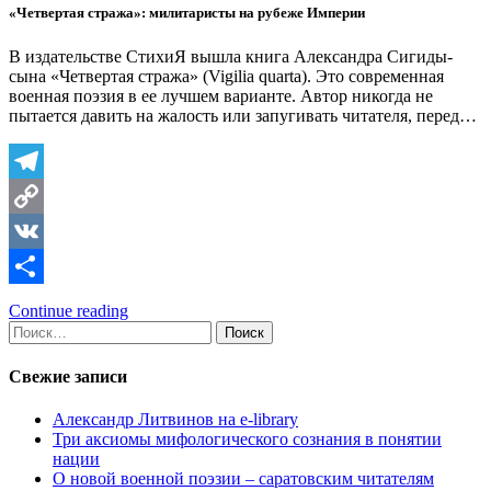
«Четвертая стража»: милитаристы на рубеже Империи
В издательстве СтихиЯ вышла книга Александра Сигиды-
сына «Четвертая стража» (Vigilia quarta). Это современная
военная поэзия в ее лучшем варианте. Автор никогда не
пытается давить на жалость или запугивать читателя, перед…
Telegram
Copy
Link
VK
Отправить
Continue reading
Найти:
Свежие записи
Александр Литвинов на e-library
Три аксиомы мифологического сознания в понятии
нации
О новой военной поэзии – саратовским читателям