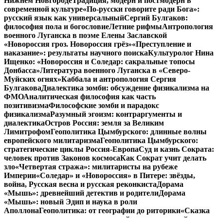
Нижнем Новгороде
Традиция, модерн и постмодерн в
современной культуре
«По-русски говорите ради Бога»:
русский язык как универсальный
Сергий Булгаков:
философия пола и богословие
Летние рифмы
Антропология
военного Луганска в поэме Елены Заславской
«Новороссия гроз. Новороссия грёз»
«Преступление и
наказание»: результаты научного поиска
Культуролог Нина
Ищенко: «Новороссия и Соледар: сакральные топосы
Донбасса»
Литература военного Луганска в «Северо-
Муйских огнях»
Каббала и антропология Сергия
Булгакова
Диалектика зомби: обсуждение физикализма на
ФМО
Аналитическая философия как часть
позитивизма
Философские зомби и парадокс
физикализма
Разумный эгоизм: контраргументы и
диалектика
Остров Россия: земля за Великим
Лимитрофом
Геополитика Цымбурского: длинные волны
европейского милитаризма
Геополитика Цымбурского:
стратегические циклы Россия-Европа
Суд и казнь Сократа:
человек против Законов космоса
Как Сократ учит делать
зло
«Четвертая стража»: милитаристы на рубеже
Империи
«Соледар» и «Новороссия» в Питере: звёзды,
война, Русская весна и русская реконкиста
Дорама
«Мышь»: древнейший детектив и родители
Дорама
«Мышь»: новый Эдип и наука в роли
Аполлона
Геополитика: от географии до риторики
«Сказка