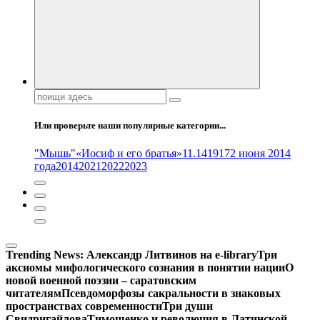
Поиск:
Или проверьте наши популярные категории...
"Мышь"
«Иосиф и его братья»
11.14
1917
2 июня 2014
года
2014
2021
2022
2023
Trending News:
Александр Литвинов на e-library
Три
аксиомы мифологического сознания в понятии нации
О
новой военной поэзии – саратовским
читателям
Псевдоморфозы сакральности в знаковых
пространствах современности
Три души
Свидригайлова
Тимошенко и революция в Латинской