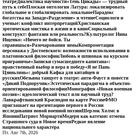
театре
Диалектика научности
«Тень Цикады» — трудный
путь к себе
Плоская онтология Латура: локализировать
глобальное и глобализировать локальное
Парадокс
богатства на Западе
«Разделение» и чтение
Социологи и
ученые: конфликт интерпретаций
Христианская
эротическая мистика в жизни и в кино
Социальный
конструкт: фантазия или реальность?
Культуролог Нина
Ищенко: «Ничего не бойся. Ты
справишься»
Разочарования зимы
Компрометация
персонажа у Достоевского: возможности использования в
платоновской философии
Любовь и шпионаж на курском
приграничье
«Записки сумасшедшего капитана»:
нравственный выбор и вера в победу
«Я не Пань
Цзиньлянь»: добрый Кафка для китайцев и
русских
Обезьяна танцует в театре: анти-Фауст в повести
«Дикий Подпоручик»
Эстетическая парадигма в объектно-
ориентированной философии
Монография «Новая военная
поэзия»: идеологический текст или научный труд?
Лавкрафтианский Краснодон на карте России
ФМО
приглашает на презентацию первого в России
исследования новой военной поэзии
Шерлок Холмс в
Японии
Патриот Мориарти
Модерн как катехон: отмена
Страшного суда в Новое время
Редкое явление
национального характера
Пт. Авг 7th, 2026