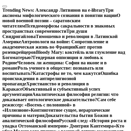
Перейти
к
Trending News:
Александр Литвинов на e-library
Три
содержимому
аксиомы мифологического сознания в понятии нации
О
новой военной поэзии – саратовским
читателям
Псевдоморфозы сакральности в знаковых
пространствах современности
Три души
Свидригайлова
Тимошенко и революция в Латинской
Америке
Антропологи на войне: Сопротивление и
академическая жизнь во Франции
Кант против
розенкрейцеров
Bloody Mary: коктейль или глумление над
Богоматерью?
Гендерная оппозиция и любовь к
Родине
Человек ли женщина: София на иконе и в
романе
Роль ученого в обществе: познавать или
воспитывать?
Катастрофы не то, чем кажутся
Ошибка
происхождения в антирелигиозной
пропаганде
Христианство и революция в
Каракасе
Объективный и субъективный успех
аргументации
Аналитическая философия религии: что
доказывает онтологическое доказательство?
Сам себе
режиссер: «Восемь с половиной» в
«Иллюзионе»
Контингентное сущее, иерархические
причины и материя
Доказательства бытия Божия в
аналитической философии
Русский след: «История роста и
упадка Оттоманской империи» Дмитрия Кантемира
«Кто