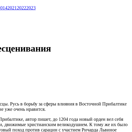
2014
2021
2022
2023
есценивания
сцы. Русь в борьбу за сферы влияния в Восточной Прибалтике
мне уже очень нравится.
рибалтике, автор пишет, до 1204 года новый орден вел себя
сти, движимые христианским великодушием. К тому же их было
стовый поход против сарацин с участием Ричарда Львиное