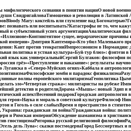
ы мифологического сознания в понятии нации
О новой военно
 души Свидригайлова
Тимошенко и революция в Латинской 
ров
Bloody Mary: коктейль или глумление над Богоматерью?
Г
тве: познавать или воспитывать?
Катастрофы не то, чем кажу
ный и субъективный успех аргументации
Аналитическая фило
в «Иллюзионе»
Контингентное сущее, иерархические причины 
нской империи» Дмитрия Кантемира
«Кто убил Маленького пр
ения: Кант против теократии
Импрессионизм в Нормандии: 
ьная политика и устная культура
«Буй-тур блюз»: фэнтези в
ский язык как универсальный
Сергий Булгаков: философия по
россия грёз»
«Преступление и наказание»: результаты научно
о Луганска в «Северо-Муйских огнях»
Каббала и антрополог
позитивизма
Философские зомби и парадокс физикализма
Разу
длинные волны европейского милитаризма
Геополитика Цымб
делать зло
«Четвертая стража»: милитаристы на рубеже Имп
йший детектив и родители
Дорама «Мышь»: новый Эдип и н
итический аспект
Весенний подарок
Городская антропология 
для героя»
Наука и мораль в советской культуре
Философ Нина
ртон и Гоголь о силе слабых
Время и пространство в стихотво
я, Украина: гражданская ли война?
Гражданская война: полит
дерн и Римская империя
Обсуждение шаманизма и христианс
ив гностицизма
Риторика русской религиозной философии
Ра
Отель дель Луна»: сказки постмодерна
Город Бессмертных и 