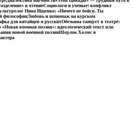
тре
Диалектика научности
«Тень Цикады» — трудный путь к
азделение» и чтение
Социологи и ученые: конфликт
ультуролог Нина Ищенко: «Ничего не бойся. Ты
ой философии
Любовь и шпионаж на курском
фка для китайцев и русских
Обезьяна танцует в театре:
«Новая военная поэзия»: идеологический текст или
ания новой военной поэзии
Шерлок Холмс в
рактера