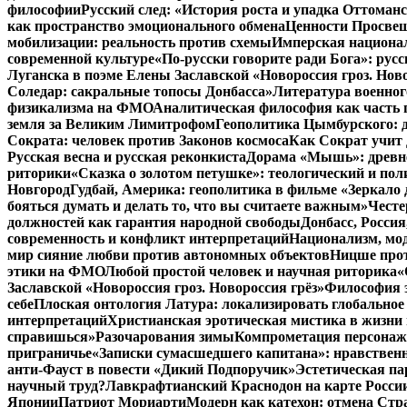
философии
Русский след: «История роста и упадка Оттома
как пространство эмоционального обмена
Ценности Просвещ
мобилизации: реальность против схемы
Имперская национал
современной культуре
«По-русски говорите ради Бога»: рус
Луганска в поэме Елены Заславской «Новороссия гроз. Ново
Соледар: сакральные топосы Донбасса»
Литература военног
физикализма на ФМО
Аналитическая философия как часть 
земля за Великим Лимитрофом
Геополитика Цымбурского: 
Сократа: человек против Законов космоса
Как Сократ учит 
Русская весна и русская реконкиста
Дорама «Мышь»: древне
риторики
«Сказка о золотом петушке»: теологический и пол
Новгород
Гудбай, Америка: геополитика в фильме «Зеркало 
бояться думать и делать то, что вы считаете важным»
Честе
должностей как гарантия народной свободы
Донбасс, Росси
современность и конфликт интерпретаций
Национализм, мо
мир сияние любви против автономных объектов
Ницше прот
этики на ФМО
Любой простой человек и научная риторика
«
Заславской «Новороссия гроз. Новороссия грёз»
Философия э
себе
Плоская онтология Латура: локализировать глобальное
интерпретаций
Христианская эротическая мистика в жизни 
справишься»
Разочарования зимы
Компрометация персонажа
приграничье
«Записки сумасшедшего капитана»: нравственн
анти-Фауст в повести «Дикий Подпоручик»
Эстетическая па
научный труд?
Лавкрафтианский Краснодон на карте Росси
Японии
Патриот Мориарти
Модерн как катехон: отмена Стр