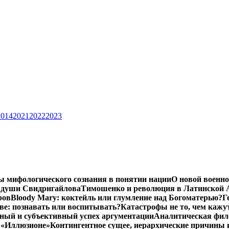
2014
2021
2022
2023
ы мифологического сознания в понятии нации
О новой военно
 души Свидригайлова
Тимошенко и революция в Латинской 
ров
Bloody Mary: коктейль или глумление над Богоматерью?
Г
тве: познавать или воспитывать?
Катастрофы не то, чем кажу
ный и субъективный успех аргументации
Аналитическая фило
в «Иллюзионе»
Контингентное сущее, иерархические причины 