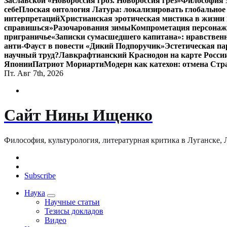
Заславской «Новороссия гроз. Новороссия грёз»
Философия э
себе
Плоская онтология Латура: локализировать глобальное
интерпретаций
Христианская эротическая мистика в жизни 
справишься»
Разочарования зимы
Компрометация персонажа
приграничье
«Записки сумасшедшего капитана»: нравственн
анти-Фауст в повести «Дикий Подпоручик»
Эстетическая па
научный труд?
Лавкрафтианский Краснодон на карте Росси
Японии
Патриот Мориарти
Модерн как катехон: отмена Стр
Пт. Авг 7th, 2026
Сайт Нины Ищенко
Философия, культурология, литературная критика в Луганске, ЛНР
Subscribe
Наука
Научные статьи
Тезисы докладов
Видео