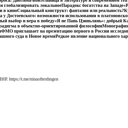
роса: Диотима-воительница в литературе и современном теа
 и глобализировать локальное
Парадокс богатства на Западе
«Р
и в кино
Социальный конструкт: фантазия или реальность?
К
 у Достоевского: возможности использования в платоновск
ый выбор и вера в победу
«Я не Пань Цзиньлянь»: добрый Ка
радигма в объектно-ориентированной философии
Монография 
и
ФМО приглашает на презентацию первого в России исследов
ашного суда в Новое время
Редкое явление национального ха
. https://t.me/ninaofterdingen