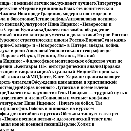
инца»: военный летчик заслуживает лучшего
Литература
детектив «Черные кувшинки»
Язык без политической
 Нижнем Новгороде
Традиция, модерн и постмодерн в
ла и богословие
Летние рифмы
Антропология военного
го поиска
Культуролог Нина Ищенко: «Новороссия и
ия Сергия Булгакова
Диалектика зомби: обсуждение
мный эгоизм: контраргументы и диалектика
Остров Россия:
урского: стратегические циклы Россия-Европа
Суд и казнь
ерии
«Соледар» и «Новороссия» в Питере: звёзды, война,
аука в роли Аполлона
Геополитика: от географии до
в Воронеже
Наука, Пушкин, Луганск, Нижний
 Ищенко: «Философское монтеневское общество учит не
рении «Кентавры III»: онтографический анализ
Продажа
изация и сакрализация
Актуальный Ницше
История как
кой этики на ФМО
Данте, Кант, Харман: пронизывающее
дость читателя
Обсуждение шаманизма и христианской
постмодерн
Образ военного Луганска в поэме Елены
тре
Диалектика научности
«Тень Цикады» — трудный путь к
азделение» и чтение
Социологи и ученые: конфликт
ультуролог Нина Ищенко: «Ничего не бойся. Ты
ой философии
Любовь и шпионаж на курском
фка для китайцев и русских
Обезьяна танцует в театре:
«Новая военная поэзия»: идеологический текст или
ания новой военной поэзии
Шерлок Холмс в
рактера