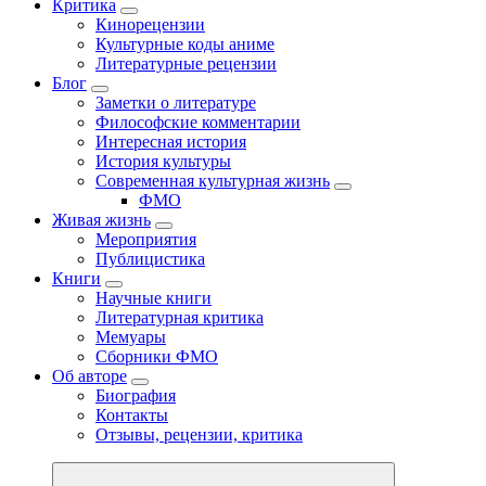
Критика
Кинорецензии
Культурные коды аниме
Литературные рецензии
Блог
Заметки о литературе
Философские комментарии
Интересная история
История культуры
Современная культурная жизнь
ФМО
Живая жизнь
Мероприятия
Публицистика
Книги
Научные книги
Литературная критика
Мемуары
Сборники ФМО
Об авторе
Биография
Контакты
Отзывы, рецензии, критика