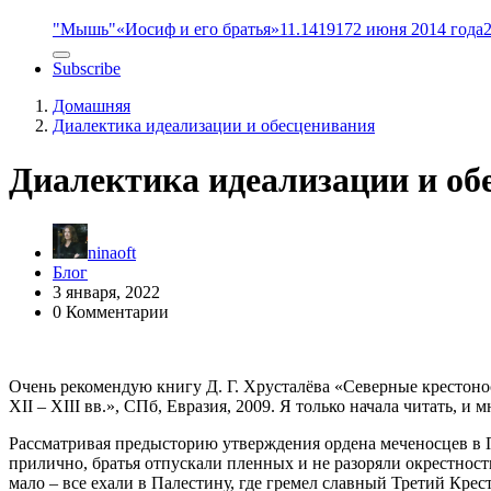
"Мышь"
«Иосиф и его братья»
11.14
1917
2 июня 2014 года
Subscribe
Домашняя
Диалектика идеализации и обесценивания
Диалектика идеализации и об
ninaoft
Блог
3 января, 2022
0 Комментарии
Очень рекомендую книгу Д. Г. Хрусталёва «Северные крестоно
XII – XIII вв.», СПб, Евразия, 2009. Я только начала читать, и 
Рассматривая предысторию утверждения ордена меченосцев в П
прилично, братья отпускали пленных и не разоряли окрестно
мало – все ехали в Палестину, где гремел славный Третий Кре