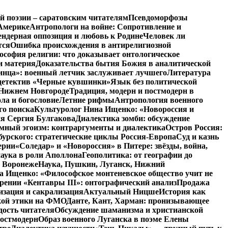
й поэзии – саратовским читателям
Псевдоморфозы
Америке
Антропологи на войне: Сопротивление и
ендерная оппозиция и любовь к Родине
Человек ли
тся
Ошибка происхождения в антирелигиозной
софия религии: что доказывает онтологическое
и материя
Доказательства бытия Божия в аналитической
инца»: военный летчик заслуживает лучшего
Литература
детектив «Черные кувшинки»
Язык без политической
 Нижнем Новгороде
Традиция, модерн и постмодерн в
ла и богословие
Летние рифмы
Антропология военного
го поиска
Культуролог Нина Ищенко: «Новороссия и
ия Сергия Булгакова
Диалектика зомби: обсуждение
мный эгоизм: контраргументы и диалектика
Остров Россия:
урского: стратегические циклы Россия-Европа
Суд и казнь
ерии
«Соледар» и «Новороссия» в Питере: звёзды, война,
аука в роли Аполлона
Геополитика: от географии до
в Воронеже
Наука, Пушкин, Луганск, Нижний
 Ищенко: «Философское монтеневское общество учит не
рении «Кентавры III»: онтографический анализ
Продажа
изация и сакрализация
Актуальный Ницше
История как
кой этики на ФМО
Данте, Кант, Харман: пронизывающее
дость читателя
Обсуждение шаманизма и христианской
постмодерн
Образ военного Луганска в поэме Елены