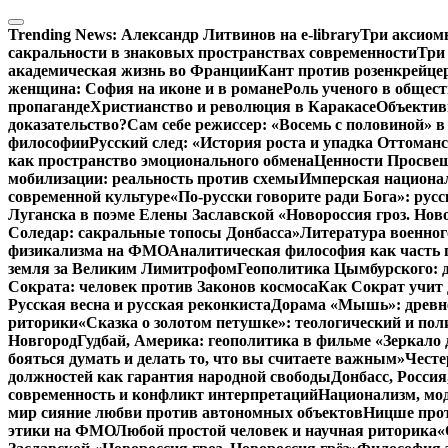
Перейти
к
Trending News:
Александр Литвинов на e-library
Три аксиом
содержимому
сакральности в знаковых пространствах современности
Три
академическая жизнь во Франции
Кант против розенкрейце
женщина: София на иконе и в романе
Роль ученого в общес
пропаганде
Христианство и революция в Каракасе
Объектив
доказательство?
Сам себе режиссер: «Восемь с половиной» 
философии
Русский след: «История роста и упадка Оттома
как пространство эмоционального обмена
Ценности Просвещ
мобилизации: реальность против схемы
Имперская национал
современной культуре
«По-русски говорите ради Бога»: рус
Луганска в поэме Елены Заславской «Новороссия гроз. Ново
Соледар: сакральные топосы Донбасса»
Литература военног
физикализма на ФМО
Аналитическая философия как часть 
земля за Великим Лимитрофом
Геополитика Цымбурского: 
Сократа: человек против Законов космоса
Как Сократ учит 
Русская весна и русская реконкиста
Дорама «Мышь»: древне
риторики
«Сказка о золотом петушке»: теологический и пол
Новгород
Гудбай, Америка: геополитика в фильме «Зеркало 
бояться думать и делать то, что вы считаете важным»
Честе
должностей как гарантия народной свободы
Донбасс, Росси
современность и конфликт интерпретаций
Национализм, мо
мир сияние любви против автономных объектов
Ницше прот
этики на ФМО
Любой простой человек и научная риторика
«