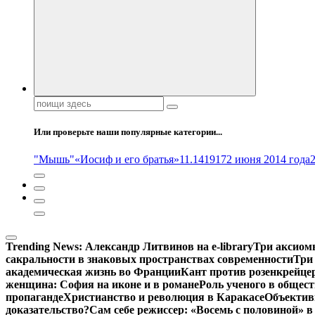
Поиск:
Или проверьте наши популярные категории...
"Мышь"
«Иосиф и его братья»
11.14
1917
2 июня 2014 года
Trending News:
Александр Литвинов на e-library
Три аксиом
сакральности в знаковых пространствах современности
Три
академическая жизнь во Франции
Кант против розенкрейце
женщина: София на иконе и в романе
Роль ученого в общес
пропаганде
Христианство и революция в Каракасе
Объектив
доказательство?
Сам себе режиссер: «Восемь с половиной» 