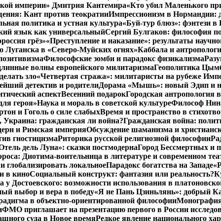
нской империи» Дмитрия Кантемира
«Кто убил Маленького пр
ения: Кант против теократии
Импрессионизм в Нормандии: 
ьная политика и устная культура
«Буй-тур блюз»: фэнтези в
ский язык как универсальный
Сергий Булгаков: философия по
россия грёз»
«Преступление и наказание»: результаты научно
о Луганска в «Северо-Муйских огнях»
Каббала и антрополог
позитивизма
Философские зомби и парадокс физикализма
Разу
длинные волны европейского милитаризма
Геополитика Цымб
делать зло
«Четвертая стража»: милитаристы на рубеже Имп
йший детектив и родители
Дорама «Мышь»: новый Эдип и н
итический аспект
Весенний подарок
Городская антропология 
для героя»
Наука и мораль в советской культуре
Философ Нина
ртон и Гоголь о силе слабых
Время и пространство в стихотво
я, Украина: гражданская ли война?
Гражданская война: полит
дерн и Римская империя
Обсуждение шаманизма и христианс
ив гностицизма
Риторика русской религиозной философии
Ра
Отель дель Луна»: сказки постмодерна
Город Бессмертных и 
роса: Диотима-воительница в литературе и современном теа
 и глобализировать локальное
Парадокс богатства на Западе
«Р
и в кино
Социальный конструкт: фантазия или реальность?
К
 у Достоевского: возможности использования в платоновск
ый выбор и вера в победу
«Я не Пань Цзиньлянь»: добрый Ка
радигма в объектно-ориентированной философии
Монография 
и
ФМО приглашает на презентацию первого в России исследов
ашного суда в Новое время
Редкое явление национального ха