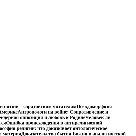
й поэзии – саратовским читателям
Псевдоморфозы
Америке
Антропологи на войне: Сопротивление и
ендерная оппозиция и любовь к Родине
Человек ли
тся
Ошибка происхождения в антирелигиозной
софия религии: что доказывает онтологическое
и материя
Доказательства бытия Божия в аналитической