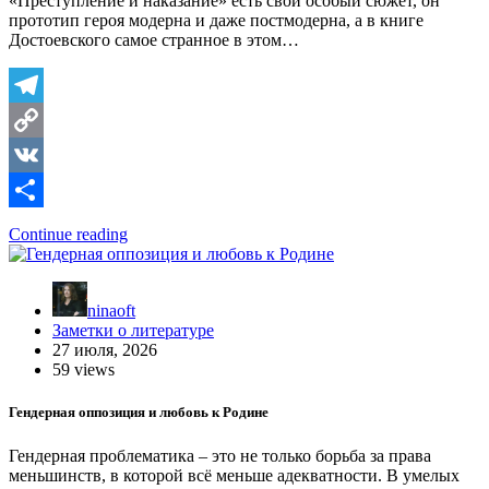
«Преступление и наказание» есть свой особый сюжет, он
прототип героя модерна и даже постмодерна, а в книге
Достоевского самое странное в этом…
Telegram
Copy
Link
VK
Отправить
Continue reading
ninaoft
Заметки о литературе
27 июля, 2026
59 views
Гендерная оппозиция и любовь к Родине
Гендерная проблематика – это не только борьба за права
меньшинств, в которой всё меньше адекватности. В умелых