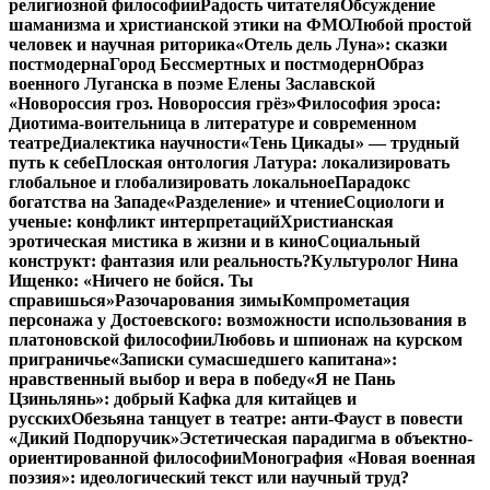
религиозной философии
Радость читателя
Обсуждение
шаманизма и христианской этики на ФМО
Любой простой
человек и научная риторика
«Отель дель Луна»: сказки
постмодерна
Город Бессмертных и постмодерн
Образ
военного Луганска в поэме Елены Заславской
«Новороссия гроз. Новороссия грёз»
Философия эроса:
Диотима-воительница в литературе и современном
театре
Диалектика научности
«Тень Цикады» — трудный
путь к себе
Плоская онтология Латура: локализировать
глобальное и глобализировать локальное
Парадокс
богатства на Западе
«Разделение» и чтение
Социологи и
ученые: конфликт интерпретаций
Христианская
эротическая мистика в жизни и в кино
Социальный
конструкт: фантазия или реальность?
Культуролог Нина
Ищенко: «Ничего не бойся. Ты
справишься»
Разочарования зимы
Компрометация
персонажа у Достоевского: возможности использования в
платоновской философии
Любовь и шпионаж на курском
приграничье
«Записки сумасшедшего капитана»:
нравственный выбор и вера в победу
«Я не Пань
Цзиньлянь»: добрый Кафка для китайцев и
русских
Обезьяна танцует в театре: анти-Фауст в повести
«Дикий Подпоручик»
Эстетическая парадигма в объектно-
ориентированной философии
Монография «Новая военная
поэзия»: идеологический текст или научный труд?