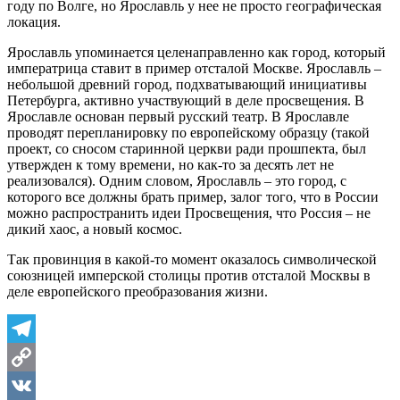
году по Волге, но Ярославль у нее не просто географическая
локация.
Ярославль упоминается целенаправленно как город, который
императрица ставит в пример отсталой Москве. Ярославль –
небольшой древний город, подхватывающий инициативы
Петербурга, активно участвующий в деле просвещения. В
Ярославле основан первый русский театр. В Ярославле
проводят перепланировку по европейскому образцу (такой
проект, со сносом старинной церкви ради прошпекта, был
утвержден к тому времени, но как-то за десять лет не
реализовался). Одним словом, Ярославль – это город, с
которого все должны брать пример, залог того, что в России
можно распространить идеи Просвещения, что Россия – не
дикий хаос, а новый космос.
Так провинция в какой-то момент оказалось символической
союзницей имперской столицы против отсталой Москвы в
деле европейского преобразования жизни.
Telegram
Copy