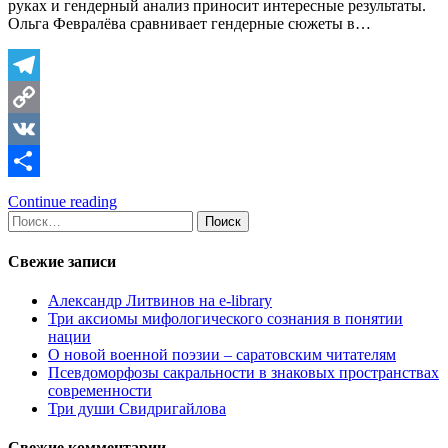
руках и гендерный анализ приносит интересные результаты.
Ольга Февралёва сравнивает гендерные сюжеты в…
Telegram
Copy
Link
VK
Отправить
Continue reading
Найти:
Свежие записи
Александр Литвинов на e-library
Три аксиомы мифологического сознания в понятии
нации
О новой военной поэзии – саратовским читателям
Псевдоморфозы сакральности в знаковых пространствах
современности
Три души Свидригайлова
Свежие комментарии