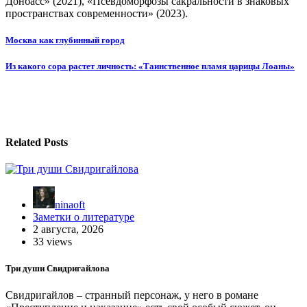
Донбасс» (2021), «Псевдоморфозы сакральности в знаковых
пространствах современности» (2023).
Навигация
Москва как глубинный город
по
Из какого сора растет личность: «Таинственное пламя царицы Лоаны»
записям
Related Posts
ninaoft
Заметки о литературе
2 августа, 2026
33 views
Три души Свидригайлова
Свидригайлов – странный персонаж, у него в романе