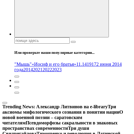
Поиск:
Или проверьте наши популярные категории...
"Мышь"
«Иосиф и его братья»
11.14
1917
2 июня 2014
года
2014
2021
2022
2023
Trending News:
Александр Литвинов на e-library
Три
аксиомы мифологического сознания в понятии нации
О
новой военной поэзии – саратовским
читателям
Псевдоморфозы сакральности в знаковых
пространствах современности
Три души
Свидригайлова
Тимошенко и революция в Латинской