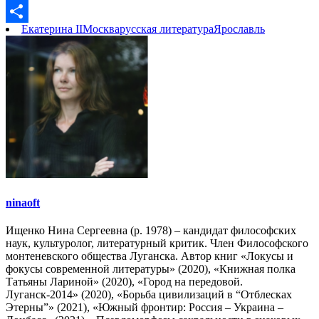
Link
VK
Екатерина II
Москва
русская литература
Ярославль
Отправить
ninaoft
Ищенко Нина Сергеевна (р. 1978) – кандидат философских
наук, культуролог, литературный критик. Член Философского
монтеневского общества Луганска. Автор книг «Локусы и
фокусы современной литературы» (2020), «Книжная полка
Татьяны Лариной» (2020), «Город на передовой.
Луганск-2014» (2020), «Борьба цивилизаций в “Отблесках
Этерны”» (2021), «Южный фронтир: Россия – Украина –