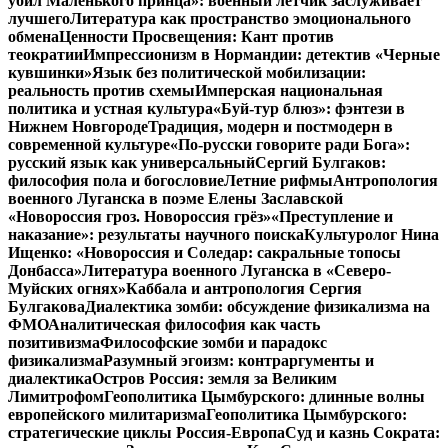
убил Маленького принца»: военный летчик заслуживает
лучшего
Литература как пространство эмоционального
обмена
Ценности Просвещения: Кант против
теократии
Импрессионизм в Нормандии: детектив «Черные
кувшинки»
Язык без политической мобилизации:
реальность против схемы
Имперская национальная
политика и устная культура
«Буй-тур блюз»: фэнтези в
Нижнем Новгороде
Традиция, модерн и постмодерн в
современной культуре
«По-русски говорите ради Бога»:
русский язык как универсальный
Сергий Булгаков:
философия пола и богословие
Летние рифмы
Антропология
военного Луганска в поэме Елены Заславской
«Новороссия гроз. Новороссия грёз»
«Преступление и
наказание»: результаты научного поиска
Культуролог Нина
Ищенко: «Новороссия и Соледар: сакральные топосы
Донбасса»
Литература военного Луганска в «Северо-
Муйских огнях»
Каббала и антропология Сергия
Булгакова
Диалектика зомби: обсуждение физикализма на
ФМО
Аналитическая философия как часть
позитивизма
Философские зомби и парадокс
физикализма
Разумный эгоизм: контраргументы и
диалектика
Остров Россия: земля за Великим
Лимитрофом
Геополитика Цымбурского: длинные волны
европейского милитаризма
Геополитика Цымбурского:
стратегические циклы Россия-Европа
Суд и казнь Сократа: