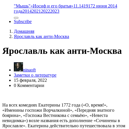
"Мышь"
«Иосиф и его братья»
11.14
1917
2 июня 2014
года
2014
2021
2022
2023
Subscribe
Домашняя
Ярославль как анти-Москва
Ярославль как анти-Москва
ninaoft
Заметки о литературе
15 февраля, 2022
0 Комментарии
На всех комедиях Екатерины 1772 года («О, время!»,
«Именины госпожи Ворчалкиной», «Передняя знатного
боярина», «Госпожа Вестникова с семьёю», «Невеста
невидимка») возле названия есть дополнение «Сочинены в
Ярославле». Екатерина действительно путешествовала в этом