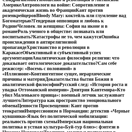
Америке
Антропологи на войне: Сопротивление и
академическая жизнь во Франции
Кант против
розенкрейцеров
Bloody Mary: коктейль или глумление над
Богоматерью?
Гендерная оппозиция и любовь к
Родине
Человек ли женщина: София на иконе и в
романе
Роль ученого в обществе: познавать или
воспитывать?
Катастрофы не то, чем кажутся
Ошибка
происхождения в антирелигиозной
пропаганде
Христианство и революция в
Каракасе
Объективный и субъективный успех
аргументации
Аналитическая философия религии: что
доказывает онтологическое доказательство?
Сам себе
режиссер: «Восемь с половиной» в
«Иллюзионе»
Контингентное сущее, иерархические
причины и материя
Доказательства бытия Божия в
аналитической философии
Русский след: «История роста и
упадка Оттоманской империи» Дмитрия Кантемира
«Кто
убил Маленького принца»: военный летчик заслуживает
лучшего
Литература как пространство эмоционального
обмена
Ценности Просвещения: Кант против
теократии
Импрессионизм в Нормандии: детектив «Черные
кувшинки»
Язык без политической мобилизации:
реальность против схемы
Имперская национальная
политика и устная культура
«Буй-тур блюз»: фэнтези в