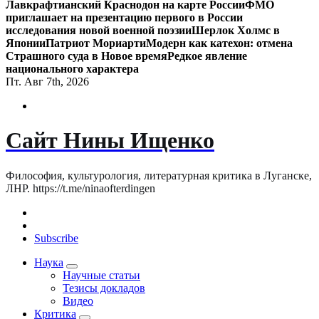
Лавкрафтианский Краснодон на карте России
ФМО
приглашает на презентацию первого в России
исследования новой военной поэзии
Шерлок Холмс в
Японии
Патриот Мориарти
Модерн как катехон: отмена
Страшного суда в Новое время
Редкое явление
национального характера
Пт. Авг 7th, 2026
Сайт Нины Ищенко
Философия, культурология, литературная критика в Луганске,
ЛНР. https://t.me/ninaofterdingen
Subscribe
Наука
Научные статьи
Тезисы докладов
Видео
Критика