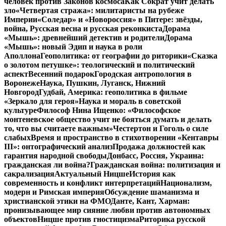
человек против Законов космоса
Как Сократ учит делать
зло
«Четвертая стража»: милитаристы на рубеже
Империи
«Соледар» и «Новороссия» в Питере: звёзды,
война, Русская весна и русская реконкиста
Дорама
«Мышь»: древнейший детектив и родители
Дорама
«Мышь»: новый Эдип и наука в роли
Аполлона
Геополитика: от географии до риторики
«Сказка
о золотом петушке»: теологический и политический
аспект
Весенний подарок
Городская антропология в
Воронеже
Наука, Пушкин, Луганск, Нижний
Новгород
Гудбай, Америка: геополитика в фильме
«Зеркало для героя»
Наука и мораль в советской
культуре
Философ Нина Ищенко: «Философское
монтеневское общество учит не бояться думать и делать
то, что вы считаете важным»
Честертон и Гоголь о силе
слабых
Время и пространство в стихотворении «Кентавры
III»: онтографический анализ
Продажа должностей как
гарантия народной свободы
Донбасс, Россия, Украина:
гражданская ли война?
Гражданская война: политизация и
сакрализация
Актуальный Ницше
История как
современность и конфликт интерпретаций
Национализм,
модерн и Римская империя
Обсуждение шаманизма и
христианской этики на ФМО
Данте, Кант, Харман:
пронизывающее мир сияние любви против автономных
объектов
Ницше против гностицизма
Риторика русской