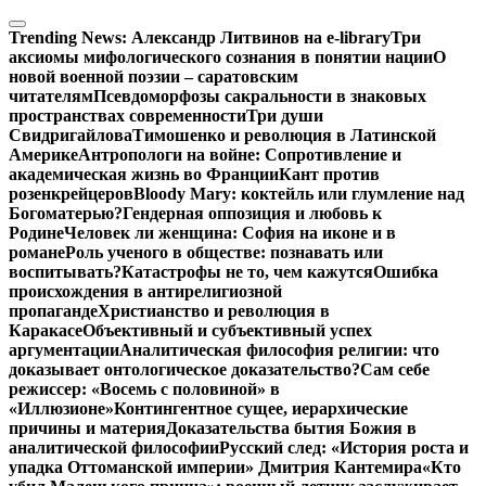
Перейти
к
Trending News:
Александр Литвинов на e-library
Три
содержимому
аксиомы мифологического сознания в понятии нации
О
новой военной поэзии – саратовским
читателям
Псевдоморфозы сакральности в знаковых
пространствах современности
Три души
Свидригайлова
Тимошенко и революция в Латинской
Америке
Антропологи на войне: Сопротивление и
академическая жизнь во Франции
Кант против
розенкрейцеров
Bloody Mary: коктейль или глумление над
Богоматерью?
Гендерная оппозиция и любовь к
Родине
Человек ли женщина: София на иконе и в
романе
Роль ученого в обществе: познавать или
воспитывать?
Катастрофы не то, чем кажутся
Ошибка
происхождения в антирелигиозной
пропаганде
Христианство и революция в
Каракасе
Объективный и субъективный успех
аргументации
Аналитическая философия религии: что
доказывает онтологическое доказательство?
Сам себе
режиссер: «Восемь с половиной» в
«Иллюзионе»
Контингентное сущее, иерархические
причины и материя
Доказательства бытия Божия в
аналитической философии
Русский след: «История роста и
упадка Оттоманской империи» Дмитрия Кантемира
«Кто