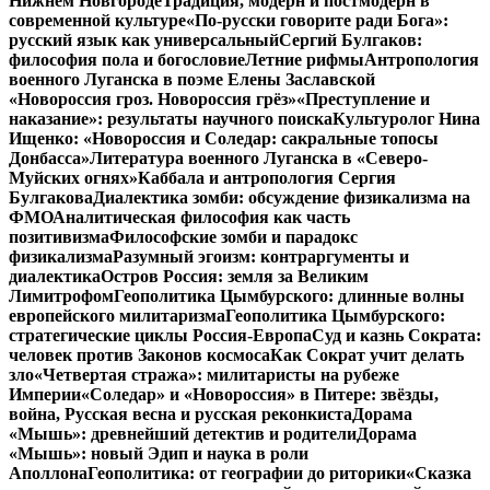
Нижнем Новгороде
Традиция, модерн и постмодерн в
современной культуре
«По-русски говорите ради Бога»:
русский язык как универсальный
Сергий Булгаков:
философия пола и богословие
Летние рифмы
Антропология
военного Луганска в поэме Елены Заславской
«Новороссия гроз. Новороссия грёз»
«Преступление и
наказание»: результаты научного поиска
Культуролог Нина
Ищенко: «Новороссия и Соледар: сакральные топосы
Донбасса»
Литература военного Луганска в «Северо-
Муйских огнях»
Каббала и антропология Сергия
Булгакова
Диалектика зомби: обсуждение физикализма на
ФМО
Аналитическая философия как часть
позитивизма
Философские зомби и парадокс
физикализма
Разумный эгоизм: контраргументы и
диалектика
Остров Россия: земля за Великим
Лимитрофом
Геополитика Цымбурского: длинные волны
европейского милитаризма
Геополитика Цымбурского:
стратегические циклы Россия-Европа
Суд и казнь Сократа:
человек против Законов космоса
Как Сократ учит делать
зло
«Четвертая стража»: милитаристы на рубеже
Империи
«Соледар» и «Новороссия» в Питере: звёзды,
война, Русская весна и русская реконкиста
Дорама
«Мышь»: древнейший детектив и родители
Дорама
«Мышь»: новый Эдип и наука в роли
Аполлона
Геополитика: от географии до риторики
«Сказка