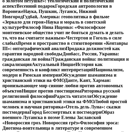
о золотом петушке»: теологический и политический
аспект
Весенний подарок
Городская антропология в
Воронеже
Наука, Пушкин, Луганск, Нижний
Новгород
Гудбай, Америка: геополитика в фильме
«Зеркало для героя»
Наука и мораль в советской
культуре
Философ Нина Ищенко: «Философское
монтеневское общество учит не бояться думать и делать
то, что вы считаете важным»
Честертон и Гоголь о силе
слабых
Время и пространство в стихотворении «Кентавры
III»: онтографический анализ
Продажа должностей как
гарантия народной свободы
Донбасс, Россия, Украина:
гражданская ли война?
Гражданская война: политизация и
сакрализация
Актуальный Ницше
История как
современность и конфликт интерпретаций
Национализм,
модерн и Римская империя
Обсуждение шаманизма и
христианской этики на ФМО
Данте, Кант, Харман:
пронизывающее мир сияние любви против автономных
объектов
Ницше против гностицизма
Риторика русской
религиозной философии
Радость читателя
Обсуждение
шаманизма и христианской этики на ФМО
Любой простой
человек и научная риторика
«Отель дель Луна»: сказки
постмодерна
Город Бессмертных и постмодерн
Образ
военного Луганска в поэме Елены Заславской
«Новороссия гроз. Новороссия грёз»
Философия эроса:
Диотима-воительница в литературе и современном