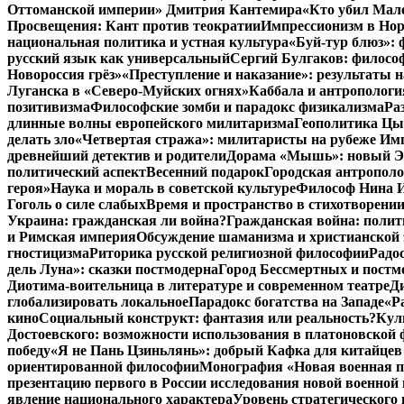
Оттоманской империи» Дмитрия Кантемира
«Кто убил Мал
Просвещения: Кант против теократии
Импрессионизм в Но
национальная политика и устная культура
«Буй-тур блюз»: 
русский язык как универсальный
Сергий Булгаков: философ
Новороссия грёз»
«Преступление и наказание»: результаты н
Луганска в «Северо-Муйских огнях»
Каббала и антропологи
позитивизма
Философские зомби и парадокс физикализма
Ра
длинные волны европейского милитаризма
Геополитика Цы
делать зло
«Четвертая стража»: милитаристы на рубеже Им
древнейший детектив и родители
Дорама «Мышь»: новый Эд
политический аспект
Весенний подарок
Городская антрополо
героя»
Наука и мораль в советской культуре
Философ Нина Ищ
Гоголь о силе слабых
Время и пространство в стихотворении
Украина: гражданская ли война?
Гражданская война: полит
и Римская империя
Обсуждение шаманизма и христианской
гностицизма
Риторика русской религиозной философии
Радо
дель Луна»: сказки постмодерна
Город Бессмертных и постм
Диотима-воительница в литературе и современном театре
Д
глобализировать локальное
Парадокс богатства на Западе
«Р
кино
Социальный конструкт: фантазия или реальность?
Кул
Достоевского: возможности использования в платоновской
победу
«Я не Пань Цзиньлянь»: добрый Кафка для китайцев 
ориентированной философии
Монография «Новая военная по
презентацию первого в России исследования новой военной 
явление национального характера
Уровень стратегического