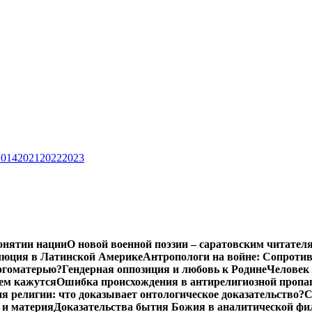
2014
2021
2022
2023
онятии нации
О новой военной поэзии – саратовским читател
люция в Латинской Америке
Антропологи на войне: Сопроти
Богоматерью?
Гендерная оппозиция и любовь к Родине
Человек 
чем кажутся
Ошибка происхождения в антирелигиозной пропа
 религии: что доказывает онтологическое доказательство?
С
 и материя
Доказательства бытия Божия в аналитической ф