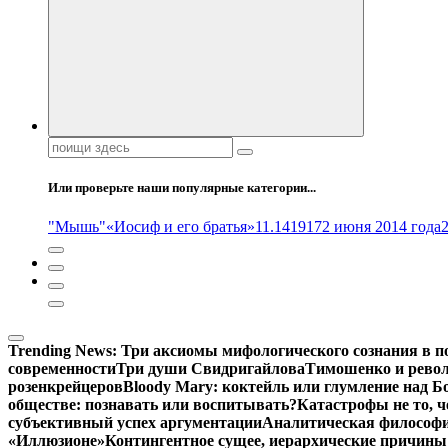
Поиск:
Или проверьте наши популярные категории...
"Мышь"
«Иосиф и его братья»
11.14
1917
2 июня 2014 года
Trending News:
Три аксиомы мифологического сознания в п
современности
Три души Свидригайлова
Тимошенко и рево
розенкрейцеров
Bloody Mary: коктейль или глумление над 
обществе: познавать или воспитывать?
Катастрофы не то, 
субъективный успех аргументации
Аналитическая философия
«Иллюзионе»
Контингентное сущее, иерархические причины