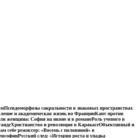
ям
Псевдоморфозы сакральности в знаковых пространствах
вление и академическая жизнь во Франции
Кант против
ли женщина: София на иконе и в романе
Роль ученого в
ганде
Христианство и революция в Каракасе
Объективный и
ам себе режиссер: «Восемь с половиной» в
илософии
Русский след: «История роста и упадка