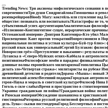
Перейти
к
Trending News:
Три аксиомы мифологического сознания в п
содержимому
современности
Три души Свидригайлова
Тимошенко и рево
розенкрейцеров
Bloody Mary: коктейль или глумление над 
обществе: познавать или воспитывать?
Катастрофы не то, 
субъективный успех аргументации
Аналитическая философия
«Иллюзионе»
Контингентное сущее, иерархические причины
Оттоманской империи» Дмитрия Кантемира
«Кто убил Мал
Просвещения: Кант против теократии
Импрессионизм в Но
национальная политика и устная культура
«Буй-тур блюз»: 
русский язык как универсальный
Сергий Булгаков: философ
Новороссия грёз»
«Преступление и наказание»: результаты н
Луганска в «Северо-Муйских огнях»
Каббала и антропологи
позитивизма
Философские зомби и парадокс физикализма
Ра
длинные волны европейского милитаризма
Геополитика Цы
делать зло
«Четвертая стража»: милитаристы на рубеже Им
древнейший детектив и родители
Дорама «Мышь»: новый Эд
политический аспект
Весенний подарок
Городская антрополо
героя»
Наука и мораль в советской культуре
Философ Нина Ищ
Гоголь о силе слабых
Время и пространство в стихотворении
Украина: гражданская ли война?
Гражданская война: полит
и Римская империя
Обсуждение шаманизма и христианской
гностицизма
Риторика русской религиозной философии
Радо
дель Луна»: сказки постмодерна
Город Бессмертных и постм