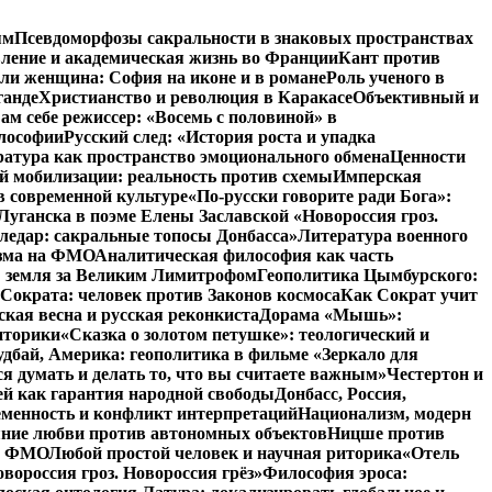
ям
Псевдоморфозы сакральности в знаковых пространствах
вление и академическая жизнь во Франции
Кант против
ли женщина: София на иконе и в романе
Роль ученого в
ганде
Христианство и революция в Каракасе
Объективный и
ам себе режиссер: «Восемь с половиной» в
илософии
Русский след: «История роста и упадка
атура как пространство эмоционального обмена
Ценности
й мобилизации: реальность против схемы
Имперская
в современной культуре
«По-русски говорите ради Бога»:
Луганска в поэме Елены Заславской «Новороссия гроз.
ледар: сакральные топосы Донбасса»
Литература военного
изма на ФМО
Аналитическая философия как часть
: земля за Великим Лимитрофом
Геополитика Цымбурского:
 Сократа: человек против Законов космоса
Как Сократ учит
ская весна и русская реконкиста
Дорама «Мышь»:
иторики
«Сказка о золотом петушке»: теологический и
удбай, Америка: геополитика в фильме «Зеркало для
 думать и делать то, что вы считаете важным»
Честертон и
й как гарантия народной свободы
Донбасс, Россия,
еменность и конфликт интерпретаций
Национализм, модерн
яние любви против автономных объектов
Ницше против
на ФМО
Любой простой человек и научная риторика
«Отель
вороссия гроз. Новороссия грёз»
Философия эроса: