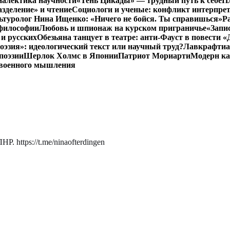
иалектика научности
«Тень Цикады» — трудный путь к себе
Пл
азделение» и чтение
Социологи и ученые: конфликт интерпре
ьтуролог Нина Ищенко: «Ничего не бойся. Ты справишься»
Р
 философии
Любовь и шпионаж на курском приграничье
«Запи
и русских
Обезьяна танцует в театре: анти-Фауст в повести
эзия»: идеологический текст или научный труд?
Лавкрафтиан
поэзии
Шерлок Холмс в Японии
Патриот Мориарти
Модерн ка
 военного мышления
. https://t.me/ninaofterdingen