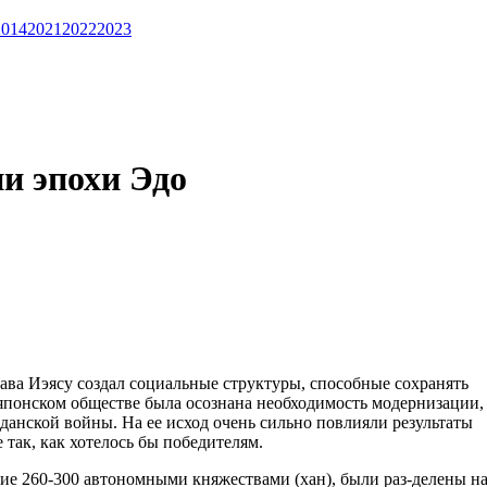
2014
2021
2022
2023
и эпохи Эдо
ава Иэясу создал социальные структуры, способные сохранять
 японском обществе была осознана необходимость модернизации,
ажданской войны. На ее исход очень сильно повлияли результаты
 так, как хотелось бы победителям.
ие 260-300 автономными княжествами (хан), были раз-делены н