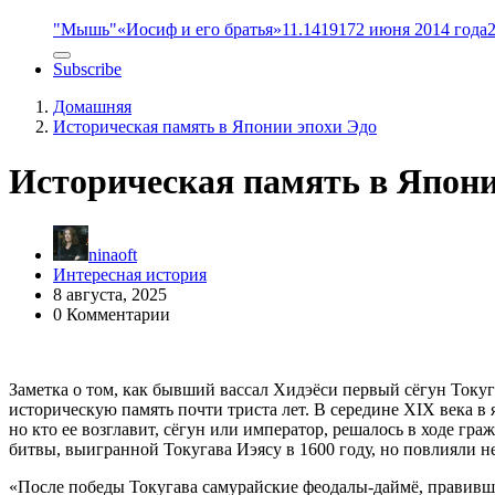
"Мышь"
«Иосиф и его братья»
11.14
1917
2 июня 2014 года
Subscribe
Домашняя
Историческая память в Японии эпохи Эдо
Историческая память в Япони
ninaoft
Интересная история
8 августа, 2025
0 Комментарии
Заметка о том, как бывший вассал Хидэёси первый сёгун Токуг
историческую память почти триста лет. В середине XIX века в
но кто ее возглавит, сёгун или император, решалось в ходе гр
битвы, выигранной Токугава Иэясу в 1600 году, но повлияли не
«После победы Токугава самурайские феодалы-даймё, правивш