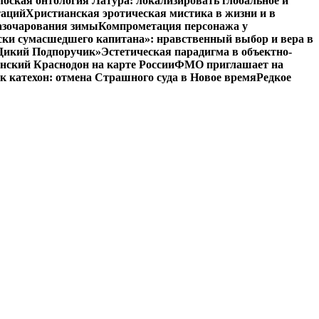
оская онтология Латура: локализировать глобальное и
таций
Христианская эротическая мистика в жизни и в
азочарования зимы
Компрометация персонажа у
ски сумасшедшего капитана»: нравственный выбор и вера в
 «Дикий Подпоручик»
Эстетическая парадигма в объектно-
ский Краснодон на карте России
ФМО приглашает на
к катехон: отмена Страшного суда в Новое время
Редкое