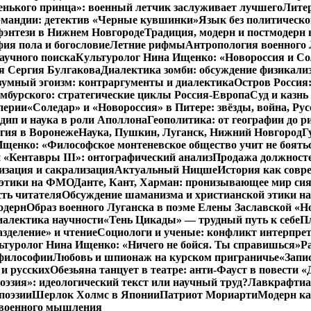
енького принца»: военный летчик заслуживает лучшего
Литер
рмандии: детектив «Черные кувшинки»
Язык без политическо
фэнтези в Нижнем Новгороде
Традиция, модерн и постмодерн 
ия пола и богословие
Летние рифмы
Антропология военного 
аучного поиска
Культуролог Нина Ищенко: «Новороссия и Со
я Сергия Булгакова
Диалектика зомби: обсуждение физикал
зумный эгоизм: контраргументы и диалектика
Остров Россия
мбурского: стратегические циклы Россия-Европа
Суд и казнь
перии
«Соледар» и «Новороссия» в Питере: звёзды, война, Рус
ип и наука в роли Аполлона
Геополитика: от географии до р
гия в Воронеже
Наука, Пушкин, Луганск, Нижний Новгород
Г
енко: «Философское монтеневское общество учит не бояться
 «Кентавры III»: онтографический анализ
Продажа должносте
изация и сакрализация
Актуальный Ницше
История как совр
 этики на ФМО
Данте, Кант, Харман: пронизывающее мир си
сть читателя
Обсуждение шаманизма и христианской этики 
одерн
Образ военного Луганска в поэме Елены Заславской «Но
иалектика научности
«Тень Цикады» — трудный путь к себе
Пл
азделение» и чтение
Социологи и ученые: конфликт интерпре
ьтуролог Нина Ищенко: «Ничего не бойся. Ты справишься»
Р
 философии
Любовь и шпионаж на курском приграничье
«Запи
и русских
Обезьяна танцует в театре: анти-Фауст в повести
эзия»: идеологический текст или научный труд?
Лавкрафтиан
поэзии
Шерлок Холмс в Японии
Патриот Мориарти
Модерн ка
 военного мышления