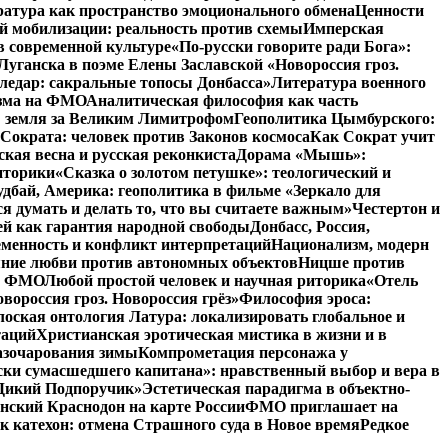
атура как пространство эмоционального обмена
Ценности
й мобилизации: реальность против схемы
Имперская
в современной культуре
«По-русски говорите ради Бога»:
Луганска в поэме Елены Заславской «Новороссия гроз.
ледар: сакральные топосы Донбасса»
Литература военного
изма на ФМО
Аналитическая философия как часть
: земля за Великим Лимитрофом
Геополитика Цымбурского:
 Сократа: человек против Законов космоса
Как Сократ учит
ская весна и русская реконкиста
Дорама «Мышь»:
иторики
«Сказка о золотом петушке»: теологический и
удбай, Америка: геополитика в фильме «Зеркало для
 думать и делать то, что вы считаете важным»
Честертон и
й как гарантия народной свободы
Донбасс, Россия,
еменность и конфликт интерпретаций
Национализм, модерн
яние любви против автономных объектов
Ницше против
на ФМО
Любой простой человек и научная риторика
«Отель
вороссия гроз. Новороссия грёз»
Философия эроса:
оская онтология Латура: локализировать глобальное и
таций
Христианская эротическая мистика в жизни и в
азочарования зимы
Компрометация персонажа у
ски сумасшедшего капитана»: нравственный выбор и вера в
 «Дикий Подпоручик»
Эстетическая парадигма в объектно-
ский Краснодон на карте России
ФМО приглашает на
к катехон: отмена Страшного суда в Новое время
Редкое