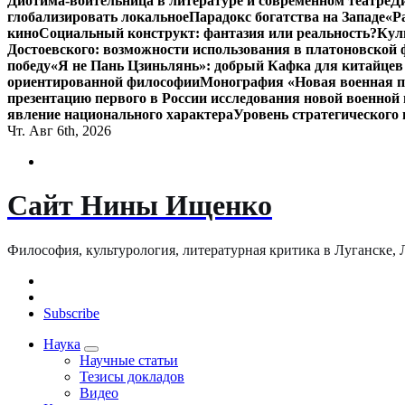
Диотима-воительница в литературе и современном театре
Д
глобализировать локальное
Парадокс богатства на Западе
«Р
кино
Социальный конструкт: фантазия или реальность?
Кул
Достоевского: возможности использования в платоновской
победу
«Я не Пань Цзиньлянь»: добрый Кафка для китайцев 
ориентированной философии
Монография «Новая военная по
презентацию первого в России исследования новой военной 
явление национального характера
Уровень стратегического
Чт. Авг 6th, 2026
Сайт Нины Ищенко
Философия, культурология, литературная критика в Луганске, ЛНР
Subscribe
Наука
Научные статьи
Тезисы докладов
Видео