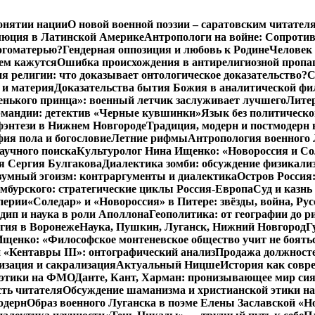
онятии нации
О новой военной поэзии – саратовским читател
люция в Латинской Америке
Антропологи на войне: Сопроти
Богоматерью?
Гендерная оппозиция и любовь к Родине
Человек 
чем кажутся
Ошибка происхождения в антирелигиозной пропа
 религии: что доказывает онтологическое доказательство?
С
 и материя
Доказательства бытия Божия в аналитической ф
енького принца»: военный летчик заслуживает лучшего
Литер
рмандии: детектив «Черные кувшинки»
Язык без политическо
фэнтези в Нижнем Новгороде
Традиция, модерн и постмодерн 
ия пола и богословие
Летние рифмы
Антропология военного 
аучного поиска
Культуролог Нина Ищенко: «Новороссия и Со
я Сергия Булгакова
Диалектика зомби: обсуждение физикал
зумный эгоизм: контраргументы и диалектика
Остров Россия
мбурского: стратегические циклы Россия-Европа
Суд и казнь
перии
«Соледар» и «Новороссия» в Питере: звёзды, война, Рус
ип и наука в роли Аполлона
Геополитика: от географии до р
гия в Воронеже
Наука, Пушкин, Луганск, Нижний Новгород
Г
енко: «Философское монтеневское общество учит не бояться
 «Кентавры III»: онтографический анализ
Продажа должносте
изация и сакрализация
Актуальный Ницше
История как совр
 этики на ФМО
Данте, Кант, Харман: пронизывающее мир си
сть читателя
Обсуждение шаманизма и христианской этики 
одерн
Образ военного Луганска в поэме Елены Заславской «Но