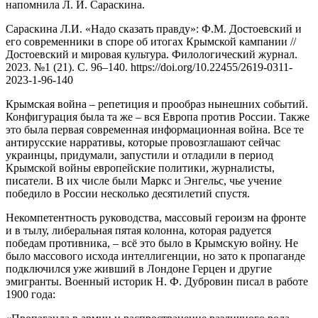
напомнила Л. И. Сараскина.
Сараскина Л.И. «Надо сказать правду»: Ф.М. Достоевский и
его современники в споре об итогах Крымской кампании //
Достоевский и мировая культура. Филологический журнал.
2023. №1 (21). С. 96–140. https://doi.org/10.22455/2619-0311-
2023-1-96-140
Крымская война – репетиция и прообраз нынешних событий.
Конфигурация была та же – вся Европа против России. Также
это была первая современная информационная война. Все те
антирусские нарративы, которые провозглашают сейчас
украинцы, придумали, запустили и отладили в период
Крымской войны европейские политики, журналисты,
писатели. В их числе были Маркс и Энгельс, чье учение
победило в России несколько десятилетий спустя.
Некомпетентность руководства, массовый героизм на фронте
и в тылу, либеральная пятая колонна, которая радуется
победам противника, – всё это было в Крымскую войну. Не
было массового исхода интеллигенции, но зато к пропаганде
подключился уже живший в Лондоне Герцен и другие
эмигранты. Военный историк Н. Ф. Дубровин писал в работе
1900 года: