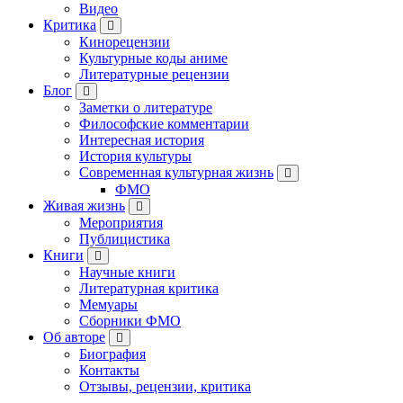
Видео
Критика
Кинорецензии
Культурные коды аниме
Литературные рецензии
Блог
Заметки о литературе
Философские комментарии
Интересная история
История культуры
Современная культурная жизнь
ФМО
Живая жизнь
Мероприятия
Публицистика
Книги
Научные книги
Литературная критика
Мемуары
Сборники ФМО
Об авторе
Биография
Контакты
Отзывы, рецензии, критика