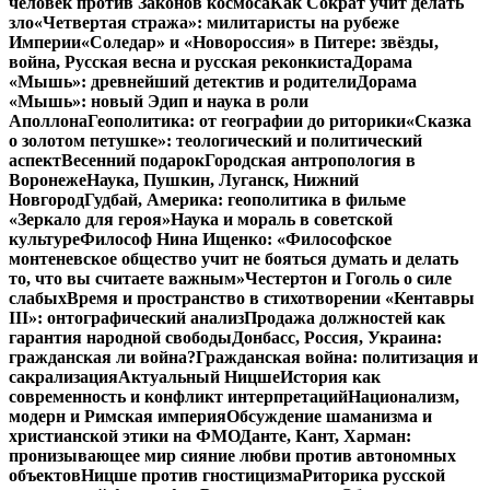
человек против Законов космоса
Как Сократ учит делать
зло
«Четвертая стража»: милитаристы на рубеже
Империи
«Соледар» и «Новороссия» в Питере: звёзды,
война, Русская весна и русская реконкиста
Дорама
«Мышь»: древнейший детектив и родители
Дорама
«Мышь»: новый Эдип и наука в роли
Аполлона
Геополитика: от географии до риторики
«Сказка
о золотом петушке»: теологический и политический
аспект
Весенний подарок
Городская антропология в
Воронеже
Наука, Пушкин, Луганск, Нижний
Новгород
Гудбай, Америка: геополитика в фильме
«Зеркало для героя»
Наука и мораль в советской
культуре
Философ Нина Ищенко: «Философское
монтеневское общество учит не бояться думать и делать
то, что вы считаете важным»
Честертон и Гоголь о силе
слабых
Время и пространство в стихотворении «Кентавры
III»: онтографический анализ
Продажа должностей как
гарантия народной свободы
Донбасс, Россия, Украина:
гражданская ли война?
Гражданская война: политизация и
сакрализация
Актуальный Ницше
История как
современность и конфликт интерпретаций
Национализм,
модерн и Римская империя
Обсуждение шаманизма и
христианской этики на ФМО
Данте, Кант, Харман:
пронизывающее мир сияние любви против автономных
объектов
Ницше против гностицизма
Риторика русской