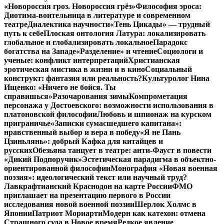
«Новороссия гроз. Новороссия грёз»
Философия эроса:
Диотима-воительница в литературе и современном
театре
Диалектика научности
«Тень Цикады» — трудный
путь к себе
Плоская онтология Латура: локализировать
глобальное и глобализировать локальное
Парадокс
богатства на Западе
«Разделение» и чтение
Социологи и
ученые: конфликт интерпретаций
Христианская
эротическая мистика в жизни и в кино
Социальный
конструкт: фантазия или реальность?
Культуролог Нина
Ищенко: «Ничего не бойся. Ты
справишься»
Разочарования зимы
Компрометация
персонажа у Достоевского: возможности использования в
платоновской философии
Любовь и шпионаж на курском
приграничье
«Записки сумасшедшего капитана»:
нравственный выбор и вера в победу
«Я не Пань
Цзиньлянь»: добрый Кафка для китайцев и
русских
Обезьяна танцует в театре: анти-Фауст в повести
«Дикий Подпоручик»
Эстетическая парадигма в объектно-
ориентированной философии
Монография «Новая военная
поэзия»: идеологический текст или научный труд?
Лавкрафтианский Краснодон на карте России
ФМО
приглашает на презентацию первого в России
исследования новой военной поэзии
Шерлок Холмс в
Японии
Патриот Мориарти
Модерн как катехон: отмена
Страшного суда в Новое время
Редкое явление