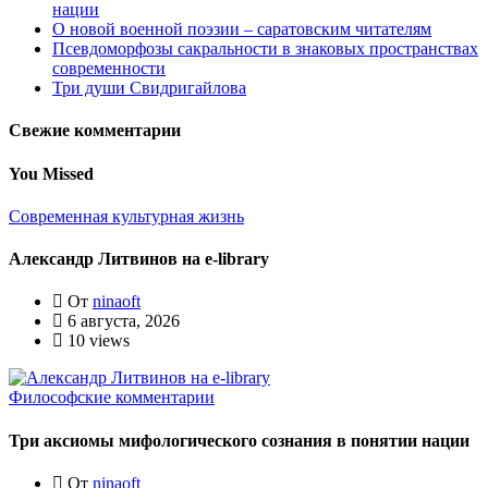
нации
О новой военной поэзии – саратовским читателям
Псевдоморфозы сакральности в знаковых пространствах
современности
Три души Свидригайлова
Свежие комментарии
You Missed
Современная культурная жизнь
Александр Литвинов на e-library
От
ninaoft
6 августа, 2026
10 views
Философские комментарии
Три аксиомы мифологического сознания в понятии нации
От
ninaoft