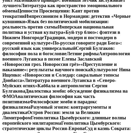
убил Маленького принца»: военный летчик заслуживает
лучшего
Литература как пространство эмоционального
обмена
Ценности Просвещения: Кант против
теократии
Импрессионизм в Нормандии: детектив «Черные
кувшинки»
Язык без политической мобилизации:
реальность против схемы
Имперская национальная
политика и устная культура
«Буй-тур блюз»: фэнтези в
Нижнем Новгороде
Традиция, модерн и постмодерн в
современной культуре
«По-русски говорите ради Бога»:
русский язык как универсальный
Сергий Булгаков:
философия пола и богословие
Летние рифмы
Антропология
военного Луганска в поэме Елены Заславской
«Новороссия гроз. Новороссия грёз»
«Преступление и
наказание»: результаты научного поиска
Культуролог Нина
Ищенко: «Новороссия и Соледар: сакральные топосы
Донбасса»
Литература военного Луганска в «Северо-
Муйских огнях»
Каббала и антропология Сергия
Булгакова
Диалектика зомби: обсуждение физикализма на
ФМО
Аналитическая философия как часть
позитивизма
Философские зомби и парадокс
физикализма
Разумный эгоизм: контраргументы и
диалектика
Остров Россия: земля за Великим
Лимитрофом
Геополитика Цымбурского: длинные волны
европейского милитаризма
Геополитика Цымбурского:
стратегические циклы Россия-Европа
Суд и казнь Сократа: