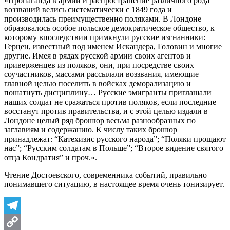
«Пропаганда в армии и распространение различного рода
воззваний велись систематически с 1849 года и
производилась преимущественно поляками. В Лондоне
образовалось особое польское демократическое общество, к
которому впоследствии примкнули русские изгнанники:
Герцен, известный под именем Искандера, Головин и многие
другие. Имея в рядах русской армии своих агентов и
приверженцев из поляков, они, при посредстве своих
соучастников, массами рассылали воззвания, имеющие
главной целью поселить в войсках деморализацию и
пошатнуть дисциплину… Русские эмигранты приглашали
наших солдат не сражаться против поляков, если последние
восстанут против правительства, и с этой целью издали в
Лондоне целый ряд брошюр весьма разнообразных по
заглавиям и содержанию. К числу таких брошюр
принадлежат: “Катехизис русского народа”; “Поляки прощают
нас”; “Русским солдатам в Польше”; “Второе видение святого
отца Кондратия” и проч.».
Чтение Достоевского, современника событий, правильно
понимавшего ситуацию, в настоящее время очень тонизирует.
Telegram