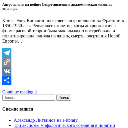
Антропологи на войне: Сопротивление и академическая жизнь во
Франции
Книга Элис Конклин посвящена антропологии во Франции в
1850-1950-е гг. Решающее столетие, когда антропология в
форме расовой теории была максимально востребована и
политизирована, влияла на жизнь, смерть, очертания Новой
Европы…
Telegram
Copy
Link
VK
Отправить
Continue reading
Найти:
Свежие записи
Александр Литвинов на e-library
Три аксиомы мифологического сознания в понятии