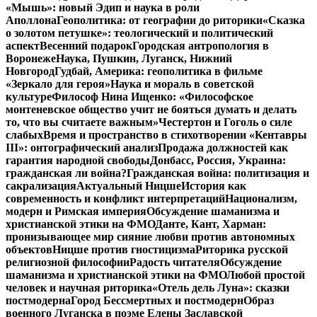
«Мышь»: новый Эдип и наука в роли
Аполлона
Геополитика: от географии до риторики
«Сказка
о золотом петушке»: теологический и политический
аспект
Весенний подарок
Городская антропология в
Воронеже
Наука, Пушкин, Луганск, Нижний
Новгород
Гудбай, Америка: геополитика в фильме
«Зеркало для героя»
Наука и мораль в советской
культуре
Философ Нина Ищенко: «Философское
монтеневское общество учит не бояться думать и делать
то, что вы считаете важным»
Честертон и Гоголь о силе
слабых
Время и пространство в стихотворении «Кентавры
III»: онтографический анализ
Продажа должностей как
гарантия народной свободы
Донбасс, Россия, Украина:
гражданская ли война?
Гражданская война: политизация и
сакрализация
Актуальный Ницше
История как
современность и конфликт интерпретаций
Национализм,
модерн и Римская империя
Обсуждение шаманизма и
христианской этики на ФМО
Данте, Кант, Харман:
пронизывающее мир сияние любви против автономных
объектов
Ницше против гностицизма
Риторика русской
религиозной философии
Радость читателя
Обсуждение
шаманизма и христианской этики на ФМО
Любой простой
человек и научная риторика
«Отель дель Луна»: сказки
постмодерна
Город Бессмертных и постмодерн
Образ
военного Луганска в поэме Елены Заславской