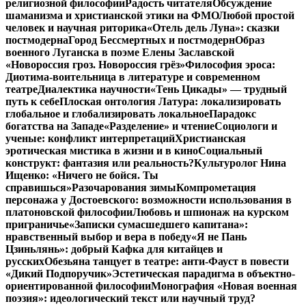
религиозной философии
Радость читателя
Обсуждение
шаманизма и христианской этики на ФМО
Любой простой
человек и научная риторика
«Отель дель Луна»: сказки
постмодерна
Город Бессмертных и постмодерн
Образ
военного Луганска в поэме Елены Заславской
«Новороссия гроз. Новороссия грёз»
Философия эроса:
Диотима-воительница в литературе и современном
театре
Диалектика научности
«Тень Цикады» — трудный
путь к себе
Плоская онтология Латура: локализировать
глобальное и глобализировать локальное
Парадокс
богатства на Западе
«Разделение» и чтение
Социологи и
ученые: конфликт интерпретаций
Христианская
эротическая мистика в жизни и в кино
Социальный
конструкт: фантазия или реальность?
Культуролог Нина
Ищенко: «Ничего не бойся. Ты
справишься»
Разочарования зимы
Компрометация
персонажа у Достоевского: возможности использования в
платоновской философии
Любовь и шпионаж на курском
приграничье
«Записки сумасшедшего капитана»:
нравственный выбор и вера в победу
«Я не Пань
Цзиньлянь»: добрый Кафка для китайцев и
русских
Обезьяна танцует в театре: анти-Фауст в повести
«Дикий Подпоручик»
Эстетическая парадигма в объектно-
ориентированной философии
Монография «Новая военная
поэзия»: идеологический текст или научный труд?