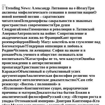
Перейти
к
Trending News:
Александр Литвинов на e-library
Три
содержимому
аксиомы мифологического сознания в понятии нации
О
новой военной поэзии – саратовским
читателям
Псевдоморфозы сакральности в знаковых
пространствах современности
Три души
Свидригайлова
Тимошенко и революция в Латинской
Америке
Антропологи на войне: Сопротивление и
академическая жизнь во Франции
Кант против
розенкрейцеров
Bloody Mary: коктейль или глумление над
Богоматерью?
Гендерная оппозиция и любовь к
Родине
Человек ли женщина: София на иконе и в
романе
Роль ученого в обществе: познавать или
воспитывать?
Катастрофы не то, чем кажутся
Ошибка
происхождения в антирелигиозной
пропаганде
Христианство и революция в
Каракасе
Объективный и субъективный успех
аргументации
Аналитическая философия религии: что
доказывает онтологическое доказательство?
Сам себе
режиссер: «Восемь с половиной» в
«Иллюзионе»
Контингентное сущее, иерархические
причины и материя
Доказательства бытия Божия в
аналитической философии
Русский след: «История роста и
упадка Оттоманской империи» Дмитрия Кантемира
«Кто