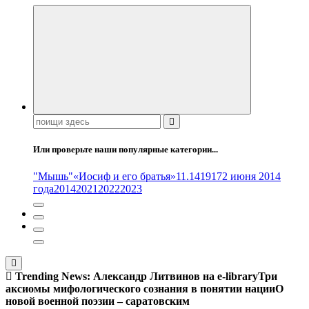
Поиск:
Или проверьте наши популярные категории...
"Мышь"
«Иосиф и его братья»
11.14
1917
2 июня 2014
года
2014
2021
2022
2023
Trending News:
Александр Литвинов на e-library
Три
аксиомы мифологического сознания в понятии нации
О
новой военной поэзии – саратовским