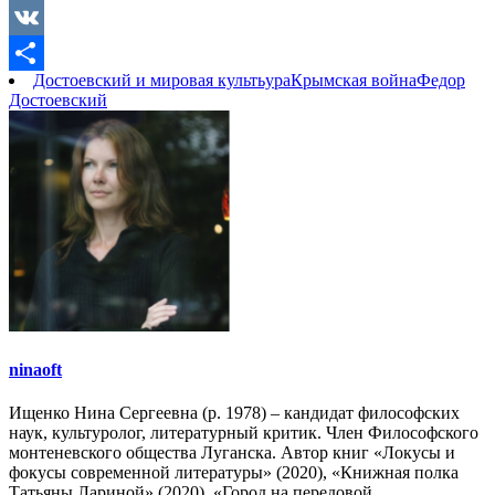
Copy
Link
VK
Достоевский и мировая культьура
Крымская война
Федор
Отправить
Достоевский
ninaoft
Ищенко Нина Сергеевна (р. 1978) – кандидат философских
наук, культуролог, литературный критик. Член Философского
монтеневского общества Луганска. Автор книг «Локусы и
фокусы современной литературы» (2020), «Книжная полка
Татьяны Лариной» (2020), «Город на передовой.