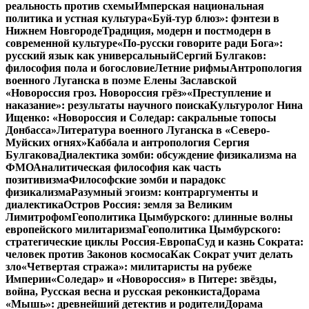
реальность против схемы
Имперская национальная
политика и устная культура
«Буй-тур блюз»: фэнтези в
Нижнем Новгороде
Традиция, модерн и постмодерн в
современной культуре
«По-русски говорите ради Бога»:
русский язык как универсальный
Сергий Булгаков:
философия пола и богословие
Летние рифмы
Антропология
военного Луганска в поэме Елены Заславской
«Новороссия гроз. Новороссия грёз»
«Преступление и
наказание»: результаты научного поиска
Культуролог Нина
Ищенко: «Новороссия и Соледар: сакральные топосы
Донбасса»
Литература военного Луганска в «Северо-
Муйских огнях»
Каббала и антропология Сергия
Булгакова
Диалектика зомби: обсуждение физикализма на
ФМО
Аналитическая философия как часть
позитивизма
Философские зомби и парадокс
физикализма
Разумный эгоизм: контраргументы и
диалектика
Остров Россия: земля за Великим
Лимитрофом
Геополитика Цымбурского: длинные волны
европейского милитаризма
Геополитика Цымбурского:
стратегические циклы Россия-Европа
Суд и казнь Сократа:
человек против Законов космоса
Как Сократ учит делать
зло
«Четвертая стража»: милитаристы на рубеже
Империи
«Соледар» и «Новороссия» в Питере: звёзды,
война, Русская весна и русская реконкиста
Дорама
«Мышь»: древнейший детектив и родители
Дорама