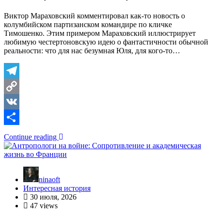
Виктор Мараховский комментировал как-то новость о
колумбийском партизанском командире по кличке
Тимошенко. Этим примером Мараховский иллюстрирует
любимую честертоновскую идею о фантастичности обычной
реальности: что для нас безумная Юля, для кого-то…
Telegram
Copy
Link
VK
Отправить
Continue reading
ninaoft
Интересная история
30 июля, 2026
47 views