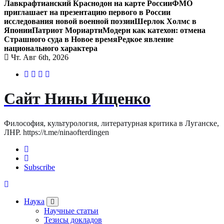
Лавкрафтианский Краснодон на карте России
ФМО
приглашает на презентацию первого в России
исследования новой военной поэзии
Шерлок Холмс в
Японии
Патриот Мориарти
Модерн как катехон: отмена
Страшного суда в Новое время
Редкое явление
национального характера
Чт. Авг 6th, 2026
Сайт Нины Ищенко
Философия, культурология, литературная критика в Луганске,
ЛНР. https://t.me/ninaofterdingen
Subscribe
Наука
Научные статьи
Тезисы докладов