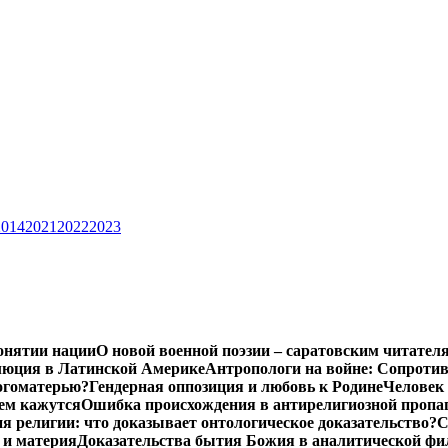
2014
2021
2022
2023
онятии нации
О новой военной поэзии – саратовским читател
люция в Латинской Америке
Антропологи на войне: Сопроти
Богоматерью?
Гендерная оппозиция и любовь к Родине
Человек 
чем кажутся
Ошибка происхождения в антирелигиозной пропа
 религии: что доказывает онтологическое доказательство?
С
 и материя
Доказательства бытия Божия в аналитической ф