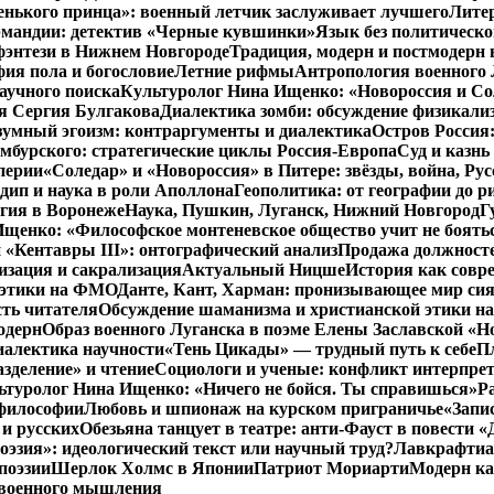
енького принца»: военный летчик заслуживает лучшего
Литер
рмандии: детектив «Черные кувшинки»
Язык без политическо
фэнтези в Нижнем Новгороде
Традиция, модерн и постмодерн 
ия пола и богословие
Летние рифмы
Антропология военного 
аучного поиска
Культуролог Нина Ищенко: «Новороссия и Со
я Сергия Булгакова
Диалектика зомби: обсуждение физикал
зумный эгоизм: контраргументы и диалектика
Остров Россия
мбурского: стратегические циклы Россия-Европа
Суд и казнь
перии
«Соледар» и «Новороссия» в Питере: звёзды, война, Рус
ип и наука в роли Аполлона
Геополитика: от географии до р
гия в Воронеже
Наука, Пушкин, Луганск, Нижний Новгород
Г
енко: «Философское монтеневское общество учит не бояться
 «Кентавры III»: онтографический анализ
Продажа должносте
изация и сакрализация
Актуальный Ницше
История как совр
 этики на ФМО
Данте, Кант, Харман: пронизывающее мир си
сть читателя
Обсуждение шаманизма и христианской этики 
одерн
Образ военного Луганска в поэме Елены Заславской «Но
иалектика научности
«Тень Цикады» — трудный путь к себе
Пл
азделение» и чтение
Социологи и ученые: конфликт интерпре
ьтуролог Нина Ищенко: «Ничего не бойся. Ты справишься»
Р
 философии
Любовь и шпионаж на курском приграничье
«Запи
и русских
Обезьяна танцует в театре: анти-Фауст в повести
эзия»: идеологический текст или научный труд?
Лавкрафтиан
поэзии
Шерлок Холмс в Японии
Патриот Мориарти
Модерн ка
 военного мышления