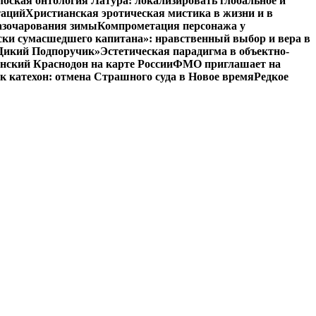
оская онтология Латура: локализировать глобальное и
таций
Христианская эротическая мистика в жизни и в
азочарования зимы
Компрометация персонажа у
ски сумасшедшего капитана»: нравственный выбор и вера в
 «Дикий Подпоручик»
Эстетическая парадигма в объектно-
ский Краснодон на карте России
ФМО приглашает на
к катехон: отмена Страшного суда в Новое время
Редкое