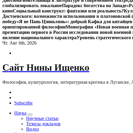
Диотима-воительница в литературе и современном театре
Д
глобализировать локальное
Парадокс богатства на Западе
«Р
кино
Социальный конструкт: фантазия или реальность?
Кул
Достоевского: возможности использования в платоновской
победу
«Я не Пань Цзиньлянь»: добрый Кафка для китайцев 
ориентированной философии
Монография «Новая военная по
презентацию первого в России исследования новой военной 
явление национального характера
Уровень стратегического
Чт. Авг 6th, 2026
Сайт Нины Ищенко
Философия, культурология, литературная критика в Луганске, ЛНР
Subscribe
Наука
Научные статьи
Тезисы докладов
Видео