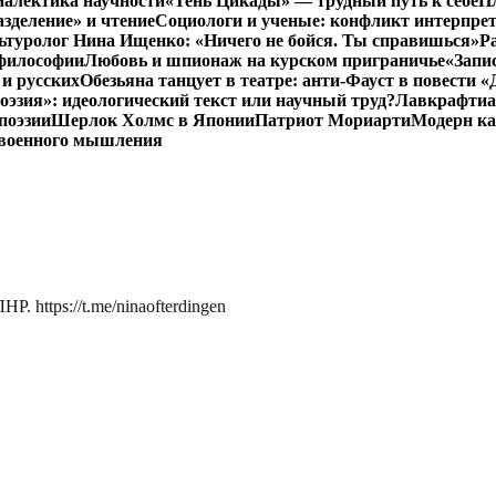
иалектика научности
«Тень Цикады» — трудный путь к себе
Пл
азделение» и чтение
Социологи и ученые: конфликт интерпре
ьтуролог Нина Ищенко: «Ничего не бойся. Ты справишься»
Р
 философии
Любовь и шпионаж на курском приграничье
«Запи
и русских
Обезьяна танцует в театре: анти-Фауст в повести
эзия»: идеологический текст или научный труд?
Лавкрафтиан
поэзии
Шерлок Холмс в Японии
Патриот Мориарти
Модерн ка
 военного мышления
. https://t.me/ninaofterdingen