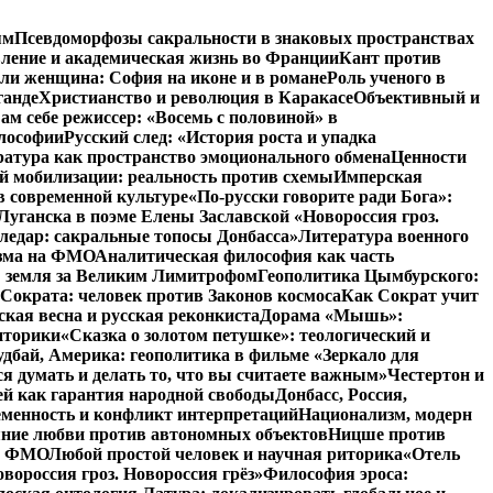
ям
Псевдоморфозы сакральности в знаковых пространствах
вление и академическая жизнь во Франции
Кант против
ли женщина: София на иконе и в романе
Роль ученого в
ганде
Христианство и революция в Каракасе
Объективный и
ам себе режиссер: «Восемь с половиной» в
илософии
Русский след: «История роста и упадка
атура как пространство эмоционального обмена
Ценности
й мобилизации: реальность против схемы
Имперская
в современной культуре
«По-русски говорите ради Бога»:
Луганска в поэме Елены Заславской «Новороссия гроз.
ледар: сакральные топосы Донбасса»
Литература военного
изма на ФМО
Аналитическая философия как часть
: земля за Великим Лимитрофом
Геополитика Цымбурского:
 Сократа: человек против Законов космоса
Как Сократ учит
ская весна и русская реконкиста
Дорама «Мышь»:
иторики
«Сказка о золотом петушке»: теологический и
удбай, Америка: геополитика в фильме «Зеркало для
 думать и делать то, что вы считаете важным»
Честертон и
й как гарантия народной свободы
Донбасс, Россия,
еменность и конфликт интерпретаций
Национализм, модерн
яние любви против автономных объектов
Ницше против
на ФМО
Любой простой человек и научная риторика
«Отель
вороссия гроз. Новороссия грёз»
Философия эроса: