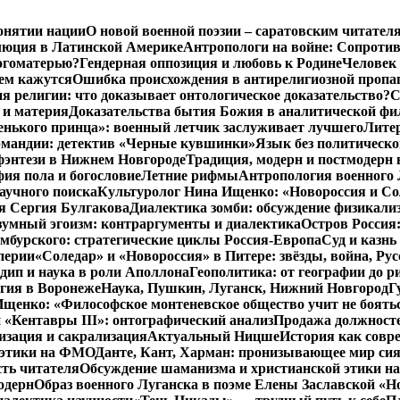
онятии нации
О новой военной поэзии – саратовским читател
люция в Латинской Америке
Антропологи на войне: Сопроти
Богоматерью?
Гендерная оппозиция и любовь к Родине
Человек 
чем кажутся
Ошибка происхождения в антирелигиозной пропа
 религии: что доказывает онтологическое доказательство?
С
 и материя
Доказательства бытия Божия в аналитической ф
енького принца»: военный летчик заслуживает лучшего
Литер
рмандии: детектив «Черные кувшинки»
Язык без политическо
фэнтези в Нижнем Новгороде
Традиция, модерн и постмодерн 
ия пола и богословие
Летние рифмы
Антропология военного 
аучного поиска
Культуролог Нина Ищенко: «Новороссия и Со
я Сергия Булгакова
Диалектика зомби: обсуждение физикал
зумный эгоизм: контраргументы и диалектика
Остров Россия
мбурского: стратегические циклы Россия-Европа
Суд и казнь
перии
«Соледар» и «Новороссия» в Питере: звёзды, война, Рус
ип и наука в роли Аполлона
Геополитика: от географии до р
гия в Воронеже
Наука, Пушкин, Луганск, Нижний Новгород
Г
енко: «Философское монтеневское общество учит не бояться
 «Кентавры III»: онтографический анализ
Продажа должносте
изация и сакрализация
Актуальный Ницше
История как совр
 этики на ФМО
Данте, Кант, Харман: пронизывающее мир си
сть читателя
Обсуждение шаманизма и христианской этики 
одерн
Образ военного Луганска в поэме Елены Заславской «Но