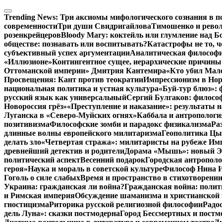
Перейти
к
Trending News:
Три аксиомы мифологического сознания в п
содержимому
современности
Три души Свидригайлова
Тимошенко и рево
розенкрейцеров
Bloody Mary: коктейль или глумление над 
обществе: познавать или воспитывать?
Катастрофы не то, 
субъективный успех аргументации
Аналитическая философия
«Иллюзионе»
Контингентное сущее, иерархические причины
Оттоманской империи» Дмитрия Кантемира
«Кто убил Мал
Просвещения: Кант против теократии
Импрессионизм в Но
национальная политика и устная культура
«Буй-тур блюз»: 
русский язык как универсальный
Сергий Булгаков: философ
Новороссия грёз»
«Преступление и наказание»: результаты н
Луганска в «Северо-Муйских огнях»
Каббала и антропологи
позитивизма
Философские зомби и парадокс физикализма
Ра
длинные волны европейского милитаризма
Геополитика Цы
делать зло
«Четвертая стража»: милитаристы на рубеже Им
древнейший детектив и родители
Дорама «Мышь»: новый Эд
политический аспект
Весенний подарок
Городская антрополо
героя»
Наука и мораль в советской культуре
Философ Нина Ищ
Гоголь о силе слабых
Время и пространство в стихотворении
Украина: гражданская ли война?
Гражданская война: полит
и Римская империя
Обсуждение шаманизма и христианской
гностицизма
Риторика русской религиозной философии
Радо
дель Луна»: сказки постмодерна
Город Бессмертных и постм