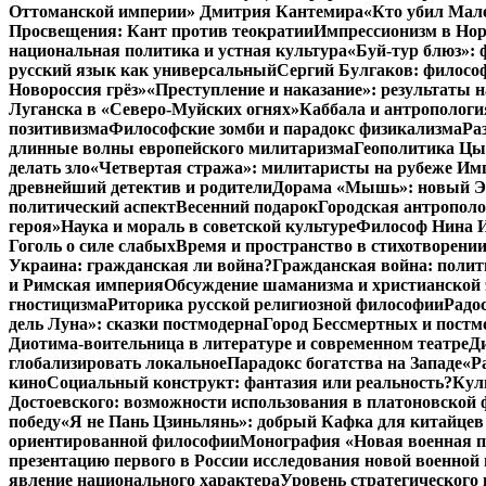
Оттоманской империи» Дмитрия Кантемира
«Кто убил Мал
Просвещения: Кант против теократии
Импрессионизм в Но
национальная политика и устная культура
«Буй-тур блюз»: 
русский язык как универсальный
Сергий Булгаков: философ
Новороссия грёз»
«Преступление и наказание»: результаты н
Луганска в «Северо-Муйских огнях»
Каббала и антропологи
позитивизма
Философские зомби и парадокс физикализма
Ра
длинные волны европейского милитаризма
Геополитика Цы
делать зло
«Четвертая стража»: милитаристы на рубеже Им
древнейший детектив и родители
Дорама «Мышь»: новый Эд
политический аспект
Весенний подарок
Городская антрополо
героя»
Наука и мораль в советской культуре
Философ Нина Ищ
Гоголь о силе слабых
Время и пространство в стихотворении
Украина: гражданская ли война?
Гражданская война: полит
и Римская империя
Обсуждение шаманизма и христианской
гностицизма
Риторика русской религиозной философии
Радо
дель Луна»: сказки постмодерна
Город Бессмертных и постм
Диотима-воительница в литературе и современном театре
Д
глобализировать локальное
Парадокс богатства на Западе
«Р
кино
Социальный конструкт: фантазия или реальность?
Кул
Достоевского: возможности использования в платоновской
победу
«Я не Пань Цзиньлянь»: добрый Кафка для китайцев 
ориентированной философии
Монография «Новая военная по
презентацию первого в России исследования новой военной 
явление национального характера
Уровень стратегического