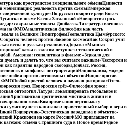
атура как пространство эмоционального обмена
Ценности
й мобилизации: реальность против схемы
Имперская
в современной культуре
«По-русски говорите ради Бога»:
Луганска в поэме Елены Заславской «Новороссия гроз.
ледар: сакральные топосы Донбасса»
Литература военного
изма на ФМО
Аналитическая философия как часть
: земля за Великим Лимитрофом
Геополитика Цымбурского:
 Сократа: человек против Законов космоса
Как Сократ учит
ская весна и русская реконкиста
Дорама «Мышь»:
иторики
«Сказка о золотом петушке»: теологический и
удбай, Америка: геополитика в фильме «Зеркало для
 думать и делать то, что вы считаете важным»
Честертон и
й как гарантия народной свободы
Донбасс, Россия,
еменность и конфликт интерпретаций
Национализм, модерн
яние любви против автономных объектов
Ницше против
на ФМО
Любой простой человек и научная риторика
«Отель
вороссия гроз. Новороссия грёз»
Философия эроса:
оская онтология Латура: локализировать глобальное и
таций
Христианская эротическая мистика в жизни и в
азочарования зимы
Компрометация персонажа у
ски сумасшедшего капитана»: нравственный выбор и вера в
 «Дикий Подпоручик»
Эстетическая парадигма в объектно-
ский Краснодон на карте России
ФМО приглашает на
к катехон: отмена Страшного суда в Новое время
Редкое