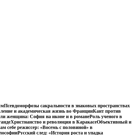
ям
Псевдоморфозы сакральности в знаковых пространствах
вление и академическая жизнь во Франции
Кант против
ли женщина: София на иконе и в романе
Роль ученого в
ганде
Христианство и революция в Каракасе
Объективный и
ам себе режиссер: «Восемь с половиной» в
илософии
Русский след: «История роста и упадка