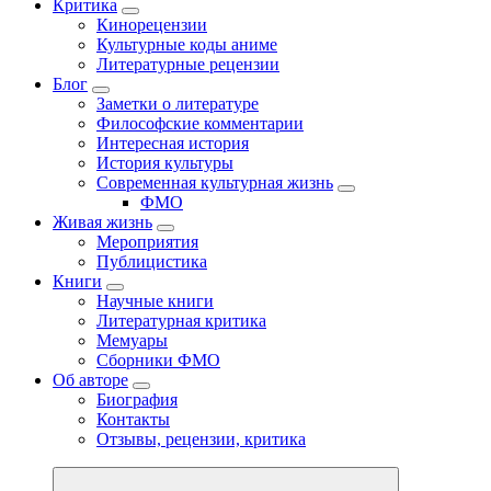
Критика
Кинорецензии
Культурные коды аниме
Литературные рецензии
Блог
Заметки о литературе
Философские комментарии
Интересная история
История культуры
Современная культурная жизнь
ФМО
Живая жизнь
Мероприятия
Публицистика
Книги
Научные книги
Литературная критика
Мемуары
Сборники ФМО
Об авторе
Биография
Контакты
Отзывы, рецензии, критика