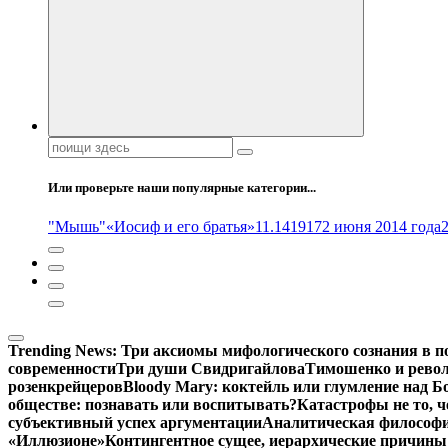
Поиск:
Или проверьте наши популярные категории...
"Мышь"
«Иосиф и его братья»
11.14
1917
2 июня 2014 года
Trending News:
Три аксиомы мифологического сознания в п
современности
Три души Свидригайлова
Тимошенко и рево
розенкрейцеров
Bloody Mary: коктейль или глумление над 
обществе: познавать или воспитывать?
Катастрофы не то, 
субъективный успех аргументации
Аналитическая философия
«Иллюзионе»
Контингентное сущее, иерархические причины