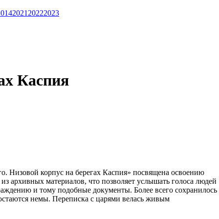
2014
2021
2022
2023
ах Каспия
о. Низовой корпус на берегах Каспия» посвящена освоению
ы из архивных материалов, что позволяет услышать голоса людей
граждению и тому подобные документы. Более всего сохранилось
остаются немы. Переписка с царями велась живым