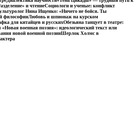
тре
Диалектика научности
«Тень Цикады» — трудный путь к
азделение» и чтение
Социологи и ученые: конфликт
ультуролог Нина Ищенко: «Ничего не бойся. Ты
ой философии
Любовь и шпионаж на курском
фка для китайцев и русских
Обезьяна танцует в театре:
«Новая военная поэзия»: идеологический текст или
ания новой военной поэзии
Шерлок Холмс в
рактера