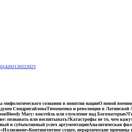
2014
2021
2022
2023
ы мифологического сознания в понятии нации
О новой военно
 души Свидригайлова
Тимошенко и революция в Латинской 
ров
Bloody Mary: коктейль или глумление над Богоматерью?
Г
тве: познавать или воспитывать?
Катастрофы не то, чем кажу
ный и субъективный успех аргументации
Аналитическая фило
в «Иллюзионе»
Контингентное сущее, иерархические причины 