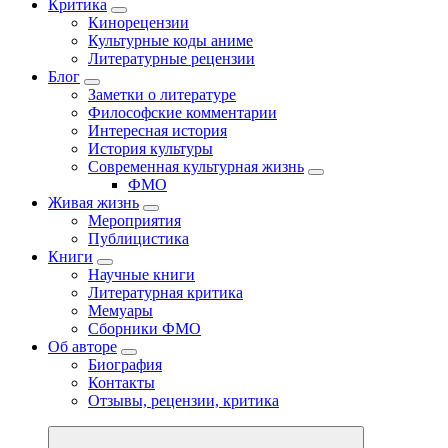
Критика
Кинорецензии
Культурные коды аниме
Литературные рецензии
Блог
Заметки о литературе
Философские комментарии
Интересная история
История культуры
Современная культурная жизнь
ФМО
Живая жизнь
Мероприятия
Публицистика
Книги
Научные книги
Литературная критика
Мемуары
Сборники ФМО
Об авторе
Биография
Контакты
Отзывы, рецензии, критика