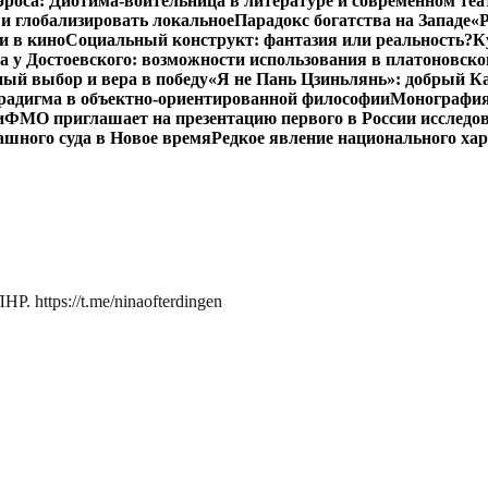
роса: Диотима-воительница в литературе и современном теа
 и глобализировать локальное
Парадокс богатства на Западе
«Р
и в кино
Социальный конструкт: фантазия или реальность?
К
 у Достоевского: возможности использования в платоновск
ый выбор и вера в победу
«Я не Пань Цзиньлянь»: добрый Ка
радигма в объектно-ориентированной философии
Монография 
и
ФМО приглашает на презентацию первого в России исследов
ашного суда в Новое время
Редкое явление национального ха
. https://t.me/ninaofterdingen