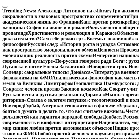
Перейти
к
Trending News:
Александр Литвинов на e-library
Три аксиом
содержимому
сакральности в знаковых пространствах современности
Три
академическая жизнь во Франции
Кант против розенкрейце
женщина: София на иконе и в романе
Роль ученого в общес
пропаганде
Христианство и революция в Каракасе
Объектив
доказательство?
Сам себе режиссер: «Восемь с половиной» 
философии
Русский след: «История роста и упадка Оттома
как пространство эмоционального обмена
Ценности Просвещ
мобилизации: реальность против схемы
Имперская национал
современной культуре
«По-русски говорите ради Бога»: рус
Луганска в поэме Елены Заславской «Новороссия гроз. Ново
Соледар: сакральные топосы Донбасса»
Литература военног
физикализма на ФМО
Аналитическая философия как часть 
земля за Великим Лимитрофом
Геополитика Цымбурского: 
Сократа: человек против Законов космоса
Как Сократ учит 
Русская весна и русская реконкиста
Дорама «Мышь»: древне
риторики
«Сказка о золотом петушке»: теологический и пол
Новгород
Гудбай, Америка: геополитика в фильме «Зеркало 
бояться думать и делать то, что вы считаете важным»
Честе
должностей как гарантия народной свободы
Донбасс, Росси
современность и конфликт интерпретаций
Национализм, мо
мир сияние любви против автономных объектов
Ницше прот
этики на ФМО
Любой простой человек и научная риторика
«