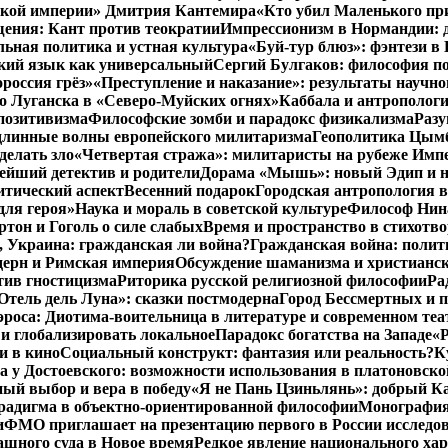
нской империи» Дмитрия Кантемира
«Кто убил Маленького пр
ения: Кант против теократии
Импрессионизм в Нормандии: 
ьная политика и устная культура
«Буй-тур блюз»: фэнтези в
ский язык как универсальный
Сергий Булгаков: философия по
россия грёз»
«Преступление и наказание»: результаты научно
о Луганска в «Северо-Муйских огнях»
Каббала и антрополог
позитивизма
Философские зомби и парадокс физикализма
Разу
длинные волны европейского милитаризма
Геополитика Цымб
делать зло
«Четвертая стража»: милитаристы на рубеже Имп
йший детектив и родители
Дорама «Мышь»: новый Эдип и н
итический аспект
Весенний подарок
Городская антропология 
для героя»
Наука и мораль в советской культуре
Философ Нина
ртон и Гоголь о силе слабых
Время и пространство в стихотво
я, Украина: гражданская ли война?
Гражданская война: полит
дерн и Римская империя
Обсуждение шаманизма и христианс
ив гностицизма
Риторика русской религиозной философии
Ра
Отель дель Луна»: сказки постмодерна
Город Бессмертных и 
роса: Диотима-воительница в литературе и современном теа
 и глобализировать локальное
Парадокс богатства на Западе
«Р
и в кино
Социальный конструкт: фантазия или реальность?
К
 у Достоевского: возможности использования в платоновск
ый выбор и вера в победу
«Я не Пань Цзиньлянь»: добрый Ка
радигма в объектно-ориентированной философии
Монография 
и
ФМО приглашает на презентацию первого в России исследов
ашного суда в Новое время
Редкое явление национального ха