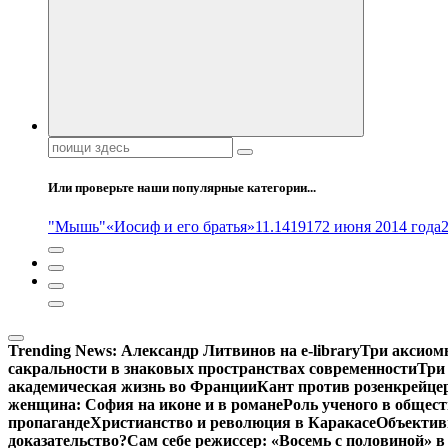
Поиск:
Или проверьте наши популярные категории...
"Мышь"
«Иосиф и его братья»
11.14
1917
2 июня 2014 года
Trending News:
Александр Литвинов на e-library
Три аксиом
сакральности в знаковых пространствах современности
Три
академическая жизнь во Франции
Кант против розенкрейце
женщина: София на иконе и в романе
Роль ученого в общес
пропаганде
Христианство и революция в Каракасе
Объектив
доказательство?
Сам себе режиссер: «Восемь с половиной» 