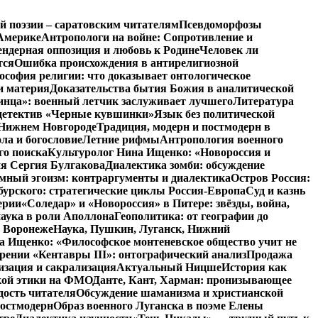
й поэзии – саратовским читателям
Псевдоморфозы
Америке
Антропологи на войне: Сопротивление и
ендерная оппозиция и любовь к Родине
Человек ли
тся
Ошибка происхождения в антирелигиозной
софия религии: что доказывает онтологическое
и материя
Доказательства бытия Божия в аналитической
инца»: военный летчик заслуживает лучшего
Литература
детектив «Черные кувшинки»
Язык без политической
 Нижнем Новгороде
Традиция, модерн и постмодерн в
ла и богословие
Летние рифмы
Антропология военного
го поиска
Культуролог Нина Ищенко: «Новороссия и
ия Сергия Булгакова
Диалектика зомби: обсуждение
мный эгоизм: контраргументы и диалектика
Остров Россия:
урского: стратегические циклы Россия-Европа
Суд и казнь
ерии
«Соледар» и «Новороссия» в Питере: звёзды, война,
аука в роли Аполлона
Геополитика: от географии до
в Воронеже
Наука, Пушкин, Луганск, Нижний
 Ищенко: «Философское монтеневское общество учит не
рении «Кентавры III»: онтографический анализ
Продажа
изация и сакрализация
Актуальный Ницше
История как
кой этики на ФМО
Данте, Кант, Харман: пронизывающее
дость читателя
Обсуждение шаманизма и христианской
постмодерн
Образ военного Луганска в поэме Елены