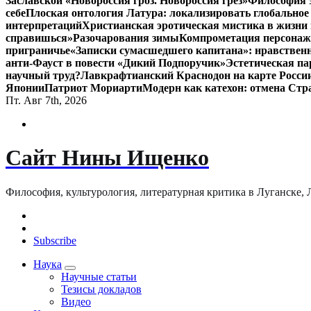
Заславской «Новороссия гроз. Новороссия грёз»
Философия э
себе
Плоская онтология Латура: локализировать глобальное
интерпретаций
Христианская эротическая мистика в жизни 
справишься»
Разочарования зимы
Компрометация персонажа
приграничье
«Записки сумасшедшего капитана»: нравственн
анти-Фауст в повести «Дикий Подпоручик»
Эстетическая па
научный труд?
Лавкрафтианский Краснодон на карте Росси
Японии
Патриот Мориарти
Модерн как катехон: отмена Стр
Пт. Авг 7th, 2026
Сайт Нины Ищенко
Философия, культурология, литературная критика в Луганске, ЛНР
Subscribe
Наука
Научные статьи
Тезисы докладов
Видео