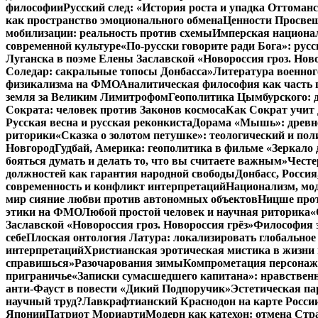
философии
Русский след: «История роста и упадка Оттома
как пространство эмоционального обмена
Ценности Просвещ
мобилизации: реальность против схемы
Имперская национал
современной культуре
«По-русски говорите ради Бога»: рус
Луганска в поэме Елены Заславской «Новороссия гроз. Ново
Соледар: сакральные топосы Донбасса»
Литература военног
физикализма на ФМО
Аналитическая философия как часть 
земля за Великим Лимитрофом
Геополитика Цымбурского: 
Сократа: человек против Законов космоса
Как Сократ учит 
Русская весна и русская реконкиста
Дорама «Мышь»: древне
риторики
«Сказка о золотом петушке»: теологический и пол
Новгород
Гудбай, Америка: геополитика в фильме «Зеркало 
бояться думать и делать то, что вы считаете важным»
Честе
должностей как гарантия народной свободы
Донбасс, Росси
современность и конфликт интерпретаций
Национализм, мо
мир сияние любви против автономных объектов
Ницше прот
этики на ФМО
Любой простой человек и научная риторика
«
Заславской «Новороссия гроз. Новороссия грёз»
Философия э
себе
Плоская онтология Латура: локализировать глобальное
интерпретаций
Христианская эротическая мистика в жизни 
справишься»
Разочарования зимы
Компрометация персонажа
приграничье
«Записки сумасшедшего капитана»: нравственн
анти-Фауст в повести «Дикий Подпоручик»
Эстетическая па
научный труд?
Лавкрафтианский Краснодон на карте Росси
Японии
Патриот Мориарти
Модерн как катехон: отмена Стр