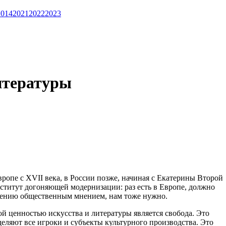
2014
2021
2022
2023
литературы
ропе с XVII века, в России позже, начиная с Екатерины Второй
нститут догоняющей модернизации: раз есть в Европе, должно
авлению общественным мнением, нам тоже нужно.
й ценностью искусства и литературы является свобода. Это
деляют все игроки и субъекты культурного производства. Это