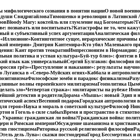
ы мифологического сознания в понятии нации
О новой военно
 души Свидригайлова
Тимошенко и революция в Латинской 
ров
Bloody Mary: коктейль или глумление над Богоматерью?
Г
тве: познавать или воспитывать?
Катастрофы не то, чем кажу
ный и субъективный успех аргументации
Аналитическая фило
в «Иллюзионе»
Контингентное сущее, иерархические причины 
нской империи» Дмитрия Кантемира
«Кто убил Маленького пр
ения: Кант против теократии
Импрессионизм в Нормандии: 
ьная политика и устная культура
«Буй-тур блюз»: фэнтези в
ский язык как универсальный
Сергий Булгаков: философия по
россия грёз»
«Преступление и наказание»: результаты научно
о Луганска в «Северо-Муйских огнях»
Каббала и антрополог
позитивизма
Философские зомби и парадокс физикализма
Разу
длинные волны европейского милитаризма
Геополитика Цымб
делать зло
«Четвертая стража»: милитаристы на рубеже Имп
йший детектив и родители
Дорама «Мышь»: новый Эдип и н
итический аспект
Весенний подарок
Городская антропология 
для героя»
Наука и мораль в советской культуре
Философ Нина
ртон и Гоголь о силе слабых
Время и пространство в стихотво
я, Украина: гражданская ли война?
Гражданская война: полит
дерн и Римская империя
Обсуждение шаманизма и христианс
ив гностицизма
Риторика русской религиозной философии
Ра
Отель дель Луна»: сказки постмодерна
Город Бессмертных и 