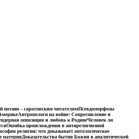
й поэзии – саратовским читателям
Псевдоморфозы
Америке
Антропологи на войне: Сопротивление и
ендерная оппозиция и любовь к Родине
Человек ли
тся
Ошибка происхождения в антирелигиозной
софия религии: что доказывает онтологическое
и материя
Доказательства бытия Божия в аналитической