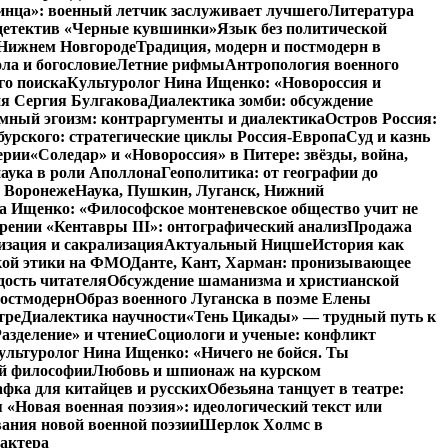
инца»: военный летчик заслуживает лучшего
Литература
детектив «Черные кувшинки»
Язык без политической
 Нижнем Новгороде
Традиция, модерн и постмодерн в
ла и богословие
Летние рифмы
Антропология военного
го поиска
Культуролог Нина Ищенко: «Новороссия и
ия Сергия Булгакова
Диалектика зомби: обсуждение
мный эгоизм: контраргументы и диалектика
Остров Россия:
урского: стратегические циклы Россия-Европа
Суд и казнь
ерии
«Соледар» и «Новороссия» в Питере: звёзды, война,
аука в роли Аполлона
Геополитика: от географии до
в Воронеже
Наука, Пушкин, Луганск, Нижний
 Ищенко: «Философское монтеневское общество учит не
рении «Кентавры III»: онтографический анализ
Продажа
изация и сакрализация
Актуальный Ницше
История как
кой этики на ФМО
Данте, Кант, Харман: пронизывающее
дость читателя
Обсуждение шаманизма и христианской
постмодерн
Образ военного Луганска в поэме Елены
тре
Диалектика научности
«Тень Цикады» — трудный путь к
азделение» и чтение
Социологи и ученые: конфликт
ультуролог Нина Ищенко: «Ничего не бойся. Ты
ой философии
Любовь и шпионаж на курском
фка для китайцев и русских
Обезьяна танцует в театре:
«Новая военная поэзия»: идеологический текст или
ания новой военной поэзии
Шерлок Холмс в
рактера