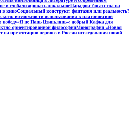
отима-воительница в литературе и современном
ое и глобализировать локальное
Парадокс богатства на
и в кино
Социальный конструкт: фантазия или реальность?
ского: возможности использования в платоновской
в победу
«Я не Пань Цзиньлянь»: добрый Кафка для
ъектно-ориентированной философии
Монография «Новая
на презентацию первого в России исследования новой