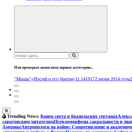
Поиск:
Или проверьте наши популярные категории...
"Мышь"
«Иосиф и его братья»
11.14
1917
2 июня 2014 года
Trending News:
Конец света в бразильских сертанах
Алекса
саратовским читателям
Псевдоморфозы сакральности в зна
Америке
Антропологи на войне: Сопротивление и академич