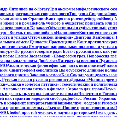
ндр Литвинов на e-library
Три аксиомы мифологического соз
ковых пространствах современности
Три души Свидригайлов
еская жизнь во Франции
Кант против розенкрейцеров
Bloody 
а иконе и в романе
Роль ученого в обществе: познавать или 
 и революция в Каракасе
Объективный и субъективный успе
сер: «Восемь с половиной» в «Иллюзионе»
Контингентное сущ
 роста и упадка Оттоманской империи» Дмитрия Кантемира
«
ального обмена
Ценности Просвещения: Кант против теокра
ь против схемы
Имперская национальная политика и устная 
льтуре
«По-русски говорите ради Бога»: русский язык как у
в поэме Елены Заславской «Новороссия гроз. Новороссия грё
 сакральные топосы Донбасса»
Литература военного Луганска
 ФМО
Аналитическая философия как часть позитивизма
Филосо
ликим Лимитрофом
Геополитика Цымбурского: длинные волны
 человек против Законов космоса
Как Сократ учит делать зло
«
, Русская весна и русская реконкиста
Дорама «Мышь»: древне
ики
«Сказка о золотом петушке»: теологический и политическ
, Америка: геополитика в фильме «Зеркало для героя»
Наука 
ть и делать то, что вы считаете важным»
Честертон и Гоголь 
й как гарантия народной свободы
Донбасс, Россия, Украина
ть и конфликт интерпретаций
Национализм, модерн и Римска
бви против автономных объектов
Ницше против гностицизма
 ФМО
Любой простой человек и научная риторика
«Отель дель 