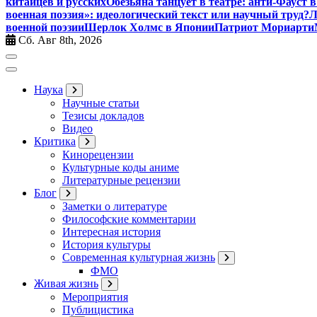
китайцев и русских
Обезьяна танцует в театре: анти-Фауст
военная поэзия»: идеологический текст или научный труд?
Л
военной поэзии
Шерлок Холмс в Японии
Патриот Мориарти
Сб. Авг 8th, 2026
Наука
Научные статьи
Тезисы докладов
Видео
Критика
Кинорецензии
Культурные коды аниме
Литературные рецензии
Блог
Заметки о литературе
Философские комментарии
Интересная история
История культуры
Современная культурная жизнь
ФМО
Живая жизнь
Мероприятия
Публицистика