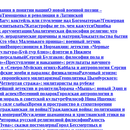
нания в понятии нации
О новой военной поэзии –
а
Тимошенко и революция в Латинской
Mary: коктейль или глумление над Богоматерью?
Гендерная
воспитывать?
Катастрофы не то, чем кажутся
Ошибка
х аргументации
Аналитическая философия религии: что
ее, иерархические причины и материя
Доказательства бытия
Кто убил Маленького принца»: военный летчик
тии
Импрессионизм в Нормандии: детектив «Черные
культура
«Буй-тур блюз»: фэнтези в Нижнем
ниверсальный
Сергий Булгаков: философия пола и
з»
«Преступление и наказание»: результаты научного
 в «Северо-Муйских огнях»
Каббала и антропология Сергия
фские зомби и парадокс физикализма
Разумный эгоизм:
 европейского милитаризма
Геополитика Цымбурского:
Четвертая стража»: милитаристы на рубеже
йший детектив и родители
Дорама «Мышь»: новый Эдип и
ий аспект
Весенний подарок
Городская антропология в
и мораль в советской культуре
Философ Нина Ищенко:
о силе слабых
Время и пространство в стихотворении
: гражданская ли война?
Гражданская война: политизация и
я империя
Обсуждение шаманизма и христианской этики на
Риторика русской религиозной философии
Радость
Луна»: сказки постмодерна
Город Бессмертных и