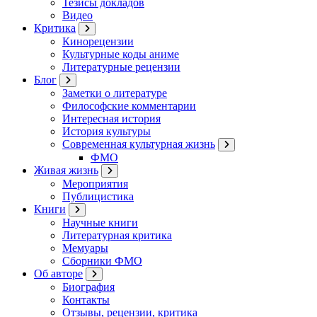
Тезисы докладов
Видео
Критика
Кинорецензии
Культурные коды аниме
Литературные рецензии
Блог
Заметки о литературе
Философские комментарии
Интересная история
История культуры
Современная культурная жизнь
ФМО
Живая жизнь
Мероприятия
Публицистика
Книги
Научные книги
Литературная критика
Мемуары
Сборники ФМО
Об авторе
Биография
Контакты
Отзывы, рецензии, критика