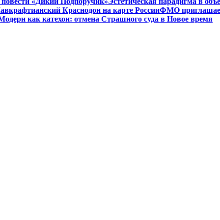
 в повести «Дикий Подпоручик»
Эстетическая парадигма в об
авкрафтианский Краснодон на карте России
ФМО приглашает 
Модерн как катехон: отмена Страшного суда в Новое время