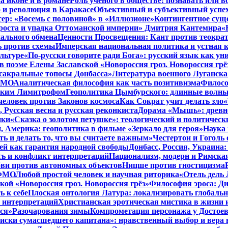
а иконе и в романе
Роль ученого в обществе: познавать или 
 и революция в Каракасе
Объективный и субъективный успе
сер: «Восемь с половиной» в «Иллюзионе»
Контингентное сущ
 роста и упадка Оттоманской империи» Дмитрия Кантемира
«
ального обмена
Ценности Просвещения: Кант против теокра
ь против схемы
Имперская национальная политика и устная 
льтуре
«По-русски говорите ради Бога»: русский язык как у
в поэме Елены Заславской «Новороссия гроз. Новороссия грё
 сакральные топосы Донбасса»
Литература военного Луганска
 ФМО
Аналитическая философия как часть позитивизма
Филосо
ликим Лимитрофом
Геополитика Цымбурского: длинные волны
 человек против Законов космоса
Как Сократ учит делать зло
«
, Русская весна и русская реконкиста
Дорама «Мышь»: древне
ики
«Сказка о золотом петушке»: теологический и политическ
, Америка: геополитика в фильме «Зеркало для героя»
Наука 
ть и делать то, что вы считаете важным»
Честертон и Гоголь 
й как гарантия народной свободы
Донбасс, Россия, Украина
ть и конфликт интерпретаций
Национализм, модерн и Римска
бви против автономных объектов
Ницше против гностицизма
 ФМО
Любой простой человек и научная риторика
«Отель дель 
кой «Новороссия гроз. Новороссия грёз»
Философия эроса: Ди
 к себе
Плоская онтология Латура: локализировать глобальн
 интерпретаций
Христианская эротическая мистика в жизни 
ся»
Разочарования зимы
Компрометация персонажа у Достоев
иски сумасшедшего капитана»: нравственный выбор и вера 