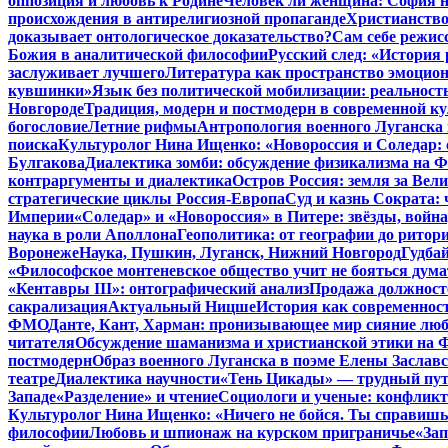
оппозиция и любовь к Родине
Человек ли женщина: София н
происхождения в антирелигиозной пропаганде
Христианство
доказывает онтологическое доказательство?
Сам себе режис
Божия в аналитической философии
Русский след: «История
заслуживает лучшего
Литература как пространство эмоцион
кувшинки»
Язык без политической мобилизации: реальност
Новгороде
Традиция, модерн и постмодерн в современной ку
богословие
Летние рифмы
Антропология военного Луганска 
поиска
Культуролог Нина Ищенко: «Новороссия и Соледар:
Булгакова
Диалектика зомби: обсуждение физикализма на
контраргументы и диалектика
Остров Россия: земля за Ве
стратегические циклы Россия-Европа
Суд и казнь Сократа:
Империи
«Соледар» и «Новороссия» в Питере: звёзды, война
наука в роли Аполлона
Геополитика: от географии до ритор
Воронеже
Наука, Пушкин, Луганск, Нижний Новгород
Гудбай
«Философское монтеневское общество учит не бояться дума
«Кентавры III»: онтографический анализ
Продажа должносте
сакрализация
Актуальный Ницше
История как современнос
ФМО
Данте, Кант, Харман: пронизывающее мир сияние лю
читателя
Обсуждение шаманизма и христианской этики на
постмодерн
Образ военного Луганска в поэме Елены Заславс
театре
Диалектика научности
«Тень Цикады» — трудный путь
Западе
«Разделение» и чтение
Социологи и ученые: конфликт
Культуролог Нина Ищенко: «Ничего не бойся. Ты справишь
философии
Любовь и шпионаж на курском приграничье
«Зап