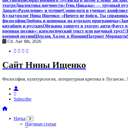
постмодерн
Образ военного Луганска в поэме Елены Заславс
театре
Диалектика научности
«Тень Цикады» — трудный путь
Западе
«Разделение» и чтение
Социологи и ученые: конфликт
Культуролог Нина Ищенко: «Ничего не бойся. Ты справишь
философии
Любовь и шпионаж на курском приграничье
«Зап
китайцев и русских
Обезьяна танцует в театре: анти-Фауст
военная поэзия»: идеологический текст или научный труд?
Л
военной поэзии
Шерлок Холмс в Японии
Патриот Мориарти
Сб. Авг 8th, 2026
Сайт Нины Ищенко
Философия, культурология, литературная критика в Луганске, ЛНР
Subscribe
Наука
Научные статьи