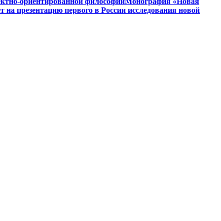
ъектно-ориентированной философии
Монография «Новая
на презентацию первого в России исследования новой