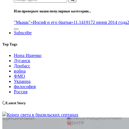
Или проверьте наши популярные категории...
"Мышь"
«Иосиф и его братья»
11.14
1917
2 июня 2014 года
Subscribe
Top Tags
Нина Ищенко
Луганск
Донбасс
война
ФМО
Украина
философия
Россия
Latest Story
Конец света в бразильских сертанах