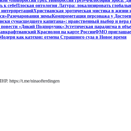
кой «Новороссия гроз. Новороссия грёз»
Философия эроса: Ди
 к себе
Плоская онтология Латура: локализировать глобальн
 интерпретаций
Христианская эротическая мистика в жизни 
ся»
Разочарования зимы
Компрометация персонажа у Достоев
иски сумасшедшего капитана»: нравственный выбор и вера 
 в повести «Дикий Подпоручик»
Эстетическая парадигма в об
авкрафтианский Краснодон на карте России
ФМО приглашает 
Модерн как катехон: отмена Страшного суда в Новое время
. https://t.me/ninaofterdingen