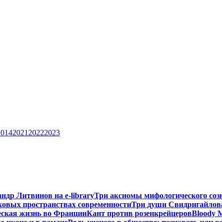
2014
2021
2022
2023
ндр Литвинов на e-library
Три аксиомы мифологического соз
ковых пространствах современности
Три души Свидригайлов
еская жизнь во Франции
Кант против розенкрейцеров
Bloody 