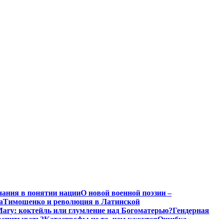
нания в понятии нации
О новой военной поэзии –
а
Тимошенко и революция в Латинской
Mary: коктейль или глумление над Богоматерью?
Гендерная