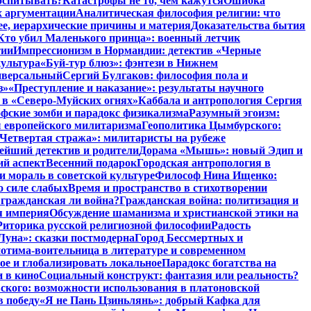
воспитывать?
Катастрофы не то, чем кажутся
Ошибка
х аргументации
Аналитическая философия религии: что
ее, иерархические причины и материя
Доказательства бытия
Кто убил Маленького принца»: военный летчик
тии
Импрессионизм в Нормандии: детектив «Черные
культура
«Буй-тур блюз»: фэнтези в Нижнем
ниверсальный
Сергий Булгаков: философия пола и
з»
«Преступление и наказание»: результаты научного
 в «Северо-Муйских огнях»
Каббала и антропология Сергия
фские зомби и парадокс физикализма
Разумный эгоизм:
 европейского милитаризма
Геополитика Цымбурского:
Четвертая стража»: милитаристы на рубеже
йший детектив и родители
Дорама «Мышь»: новый Эдип и
ий аспект
Весенний подарок
Городская антропология в
и мораль в советской культуре
Философ Нина Ищенко:
о силе слабых
Время и пространство в стихотворении
: гражданская ли война?
Гражданская война: политизация и
я империя
Обсуждение шаманизма и христианской этики на
Риторика русской религиозной философии
Радость
Луна»: сказки постмодерна
Город Бессмертных и
отима-воительница в литературе и современном
ое и глобализировать локальное
Парадокс богатства на
и в кино
Социальный конструкт: фантазия или реальность?
ского: возможности использования в платоновской
в победу
«Я не Пань Цзиньлянь»: добрый Кафка для