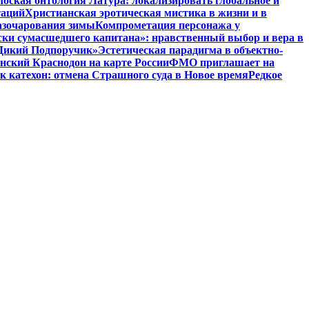
оская онтология Латура: локализировать глобальное и
таций
Христианская эротическая мистика в жизни и в
азочарования зимы
Компрометация персонажа у
ски сумасшедшего капитана»: нравственный выбор и вера в
 «Дикий Подпоручик»
Эстетическая парадигма в объектно-
ский Краснодон на карте России
ФМО приглашает на
к катехон: отмена Страшного суда в Новое время
Редкое