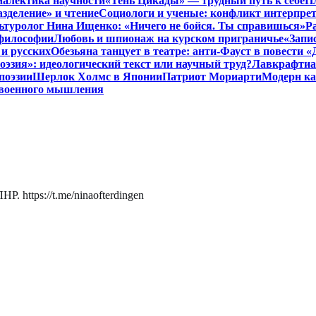
иалектика научности
«Тень Цикады» — трудный путь к себе
Пл
азделение» и чтение
Социологи и ученые: конфликт интерпре
ьтуролог Нина Ищенко: «Ничего не бойся. Ты справишься»
Р
 философии
Любовь и шпионаж на курском приграничье
«Запи
и русских
Обезьяна танцует в театре: анти-Фауст в повести
эзия»: идеологический текст или научный труд?
Лавкрафтиан
поэзии
Шерлок Холмс в Японии
Патриот Мориарти
Модерн ка
 военного мышления
. https://t.me/ninaofterdingen