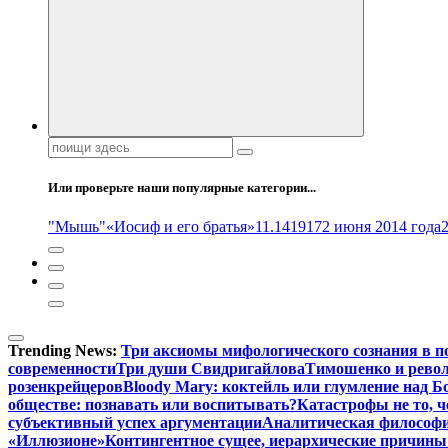
Поиск:
Или проверьте наши популярные категории...
"Мышь"
«Иосиф и его братья»
11.14
1917
2 июня 2014 года
Trending News:
Три аксиомы мифологического сознания в п
современности
Три души Свидригайлова
Тимошенко и рево
розенкрейцеров
Bloody Mary: коктейль или глумление над 
обществе: познавать или воспитывать?
Катастрофы не то, 
субъективный успех аргументации
Аналитическая философия
«Иллюзионе»
Контингентное сущее, иерархические причины