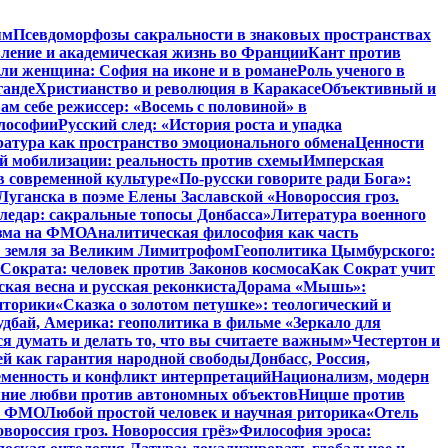
ям
Псевдоморфозы сакральности в знаковых пространствах
вление и академическая жизнь во Франции
Кант против
ли женщина: София на иконе и в романе
Роль ученого в
ганде
Христианство и революция в Каракасе
Объективный и
ам себе режиссер: «Восемь с половиной» в
илософии
Русский след: «История роста и упадка
атура как пространство эмоционального обмена
Ценности
й мобилизации: реальность против схемы
Имперская
в современной культуре
«По-русски говорите ради Бога»:
Луганска в поэме Елены Заславской «Новороссия гроз.
ледар: сакральные топосы Донбасса»
Литература военного
изма на ФМО
Аналитическая философия как часть
: земля за Великим Лимитрофом
Геополитика Цымбурского:
 Сократа: человек против Законов космоса
Как Сократ учит
ская весна и русская реконкиста
Дорама «Мышь»:
иторики
«Сказка о золотом петушке»: теологический и
удбай, Америка: геополитика в фильме «Зеркало для
 думать и делать то, что вы считаете важным»
Честертон и
й как гарантия народной свободы
Донбасс, Россия,
еменность и конфликт интерпретаций
Национализм, модерн
яние любви против автономных объектов
Ницше против
на ФМО
Любой простой человек и научная риторика
«Отель
вороссия гроз. Новороссия грёз»
Философия эроса: