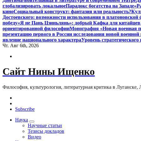
Диотима-воительница в литературе и современном театре
Д
глобализировать локальное
Парадокс богатства на Западе
«Р
кино
Социальный конструкт: фантазия или реальность?
Кул
Достоевского: возможности использования в платоновской
победу
«Я не Пань Цзиньлянь»: добрый Кафка для китайцев 
ориентированной философии
Монография «Новая военная по
презентацию первого в России исследования новой военной 
явление национального характера
Уровень стратегического
Чт. Авг 6th, 2026
Сайт Нины Ищенко
Философия, культурология, литературная критика в Луганске, ЛНР
Subscribe
Наука
Научные статьи
Тезисы докладов
Видео