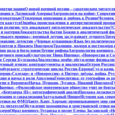
онятии нации
О новой военной поэзии – саратовским читател
люция в Латинской Америке
Антропологи на войне: Сопроти
Богоматерью?
Гендерная оппозиция и любовь к Родине
Человек 
чем кажутся
Ошибка происхождения в антирелигиозной пропа
 религии: что доказывает онтологическое доказательство?
С
 и материя
Доказательства бытия Божия в аналитической ф
енького принца»: военный летчик заслуживает лучшего
Литер
рмандии: детектив «Черные кувшинки»
Язык без политическо
фэнтези в Нижнем Новгороде
Традиция, модерн и постмодерн 
ия пола и богословие
Летние рифмы
Антропология военного 
аучного поиска
Культуролог Нина Ищенко: «Новороссия и Со
я Сергия Булгакова
Диалектика зомби: обсуждение физикал
зумный эгоизм: контраргументы и диалектика
Остров Россия
мбурского: стратегические циклы Россия-Европа
Суд и казнь
перии
«Соледар» и «Новороссия» в Питере: звёзды, война, Рус
ип и наука в роли Аполлона
Геополитика: от географии до р
гия в Воронеже
Наука, Пушкин, Луганск, Нижний Новгород
Г
енко: «Философское монтеневское общество учит не бояться
 «Кентавры III»: онтографический анализ
Продажа должносте
изация и сакрализация
Актуальный Ницше
История как совр
 этики на ФМО
Данте, Кант, Харман: пронизывающее мир си
сть читателя
Обсуждение шаманизма и христианской этики 
одерн
Образ военного Луганска в поэме Елены Заславской «Но