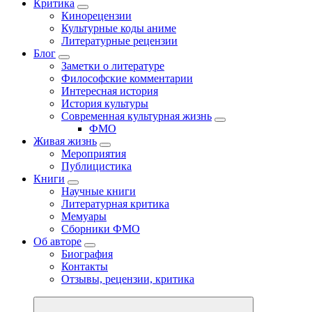
Критика
Кинорецензии
Культурные коды аниме
Литературные рецензии
Блог
Заметки о литературе
Философские комментарии
Интересная история
История культуры
Современная культурная жизнь
ФМО
Живая жизнь
Мероприятия
Публицистика
Книги
Научные книги
Литературная критика
Мемуары
Сборники ФМО
Об авторе
Биография
Контакты
Отзывы, рецензии, критика