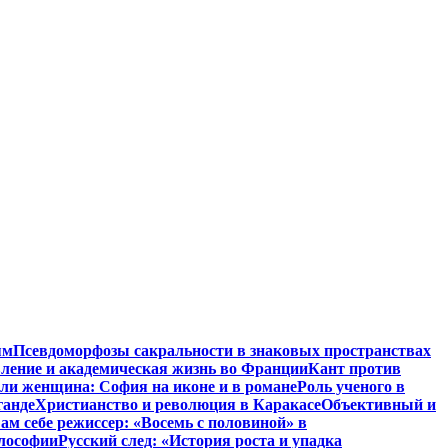
ям
Псевдоморфозы сакральности в знаковых пространствах
вление и академическая жизнь во Франции
Кант против
ли женщина: София на иконе и в романе
Роль ученого в
ганде
Христианство и революция в Каракасе
Объективный и
ам себе режиссер: «Восемь с половиной» в
илософии
Русский след: «История роста и упадка