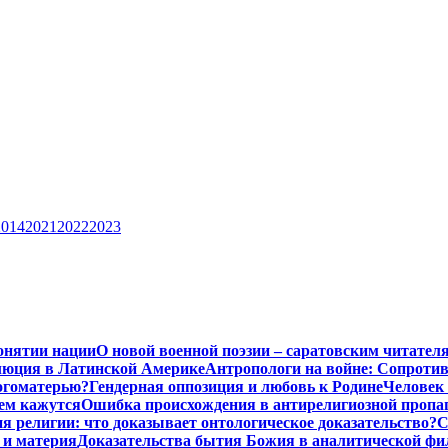
2014
2021
2022
2023
онятии нации
О новой военной поэзии – саратовским читател
люция в Латинской Америке
Антропологи на войне: Сопроти
Богоматерью?
Гендерная оппозиция и любовь к Родине
Человек 
чем кажутся
Ошибка происхождения в антирелигиозной пропа
 религии: что доказывает онтологическое доказательство?
С
 и материя
Доказательства бытия Божия в аналитической ф