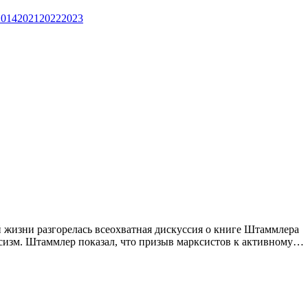
2014
2021
2022
2023
 жизни разгорелась всеохватная дискуссия о книге Штаммлера
рксизм. Штаммлер показал, что призыв марксистов к активному…