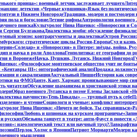
енького принца»: военный летчик заслуживает лучшего
Литер
рмандии: детектив «Черные кувшинки»
Язык без политическо
фэнтези в Нижнем Новгороде
Традиция, модерн и постмодерн 
ия пола и богословие
Летние рифмы
Антропология военного 
аучного поиска
Культуролог Нина Ищенко: «Новороссия и Со
я Сергия Булгакова
Диалектика зомби: обсуждение физикал
зумный эгоизм: контраргументы и диалектика
Остров Россия
мбурского: стратегические циклы Россия-Европа
Суд и казнь
перии
«Соледар» и «Новороссия» в Питере: звёзды, война, Рус
ип и наука в роли Аполлона
Геополитика: от географии до р
гия в Воронеже
Наука, Пушкин, Луганск, Нижний Новгород
Г
енко: «Философское монтеневское общество учит не бояться
 «Кентавры III»: онтографический анализ
Продажа должносте
изация и сакрализация
Актуальный Ницше
История как совр
 этики на ФМО
Данте, Кант, Харман: пронизывающее мир си
сть читателя
Обсуждение шаманизма и христианской этики 
одерн
Образ военного Луганска в поэме Елены Заславской «Но
иалектика научности
«Тень Цикады» — трудный путь к себе
Пл
азделение» и чтение
Социологи и ученые: конфликт интерпре
ьтуролог Нина Ищенко: «Ничего не бойся. Ты справишься»
Р
 философии
Любовь и шпионаж на курском приграничье
«Запи
и русских
Обезьяна танцует в театре: анти-Фауст в повести
эзия»: идеологический текст или научный труд?
Лавкрафтиан
поэзии
Шерлок Холмс в Японии
Патриот Мориарти
Модерн ка
 военного мышления