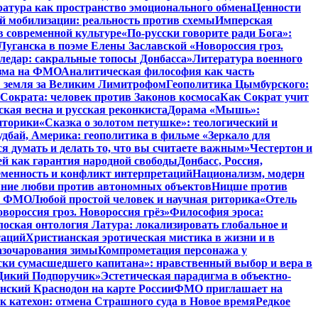
атура как пространство эмоционального обмена
Ценности
й мобилизации: реальность против схемы
Имперская
в современной культуре
«По-русски говорите ради Бога»:
Луганска в поэме Елены Заславской «Новороссия гроз.
ледар: сакральные топосы Донбасса»
Литература военного
изма на ФМО
Аналитическая философия как часть
: земля за Великим Лимитрофом
Геополитика Цымбурского:
 Сократа: человек против Законов космоса
Как Сократ учит
ская весна и русская реконкиста
Дорама «Мышь»:
иторики
«Сказка о золотом петушке»: теологический и
удбай, Америка: геополитика в фильме «Зеркало для
 думать и делать то, что вы считаете важным»
Честертон и
й как гарантия народной свободы
Донбасс, Россия,
еменность и конфликт интерпретаций
Национализм, модерн
яние любви против автономных объектов
Ницше против
на ФМО
Любой простой человек и научная риторика
«Отель
вороссия гроз. Новороссия грёз»
Философия эроса:
оская онтология Латура: локализировать глобальное и
таций
Христианская эротическая мистика в жизни и в
азочарования зимы
Компрометация персонажа у
ски сумасшедшего капитана»: нравственный выбор и вера в
 «Дикий Подпоручик»
Эстетическая парадигма в объектно-
ский Краснодон на карте России
ФМО приглашает на
к катехон: отмена Страшного суда в Новое время
Редкое