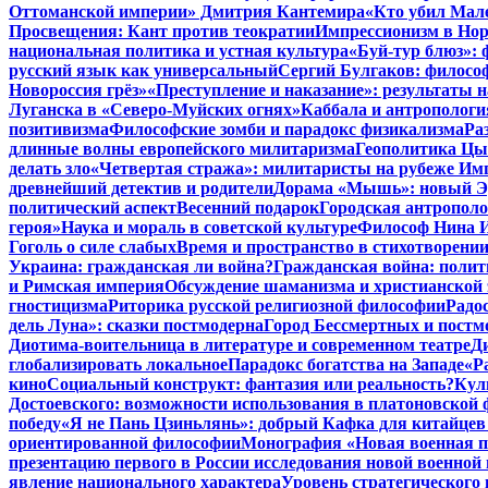
Оттоманской империи» Дмитрия Кантемира
«Кто убил Мал
Просвещения: Кант против теократии
Импрессионизм в Но
национальная политика и устная культура
«Буй-тур блюз»: 
русский язык как универсальный
Сергий Булгаков: философ
Новороссия грёз»
«Преступление и наказание»: результаты н
Луганска в «Северо-Муйских огнях»
Каббала и антропологи
позитивизма
Философские зомби и парадокс физикализма
Ра
длинные волны европейского милитаризма
Геополитика Цы
делать зло
«Четвертая стража»: милитаристы на рубеже Им
древнейший детектив и родители
Дорама «Мышь»: новый Эд
политический аспект
Весенний подарок
Городская антрополо
героя»
Наука и мораль в советской культуре
Философ Нина Ищ
Гоголь о силе слабых
Время и пространство в стихотворении
Украина: гражданская ли война?
Гражданская война: полит
и Римская империя
Обсуждение шаманизма и христианской
гностицизма
Риторика русской религиозной философии
Радо
дель Луна»: сказки постмодерна
Город Бессмертных и постм
Диотима-воительница в литературе и современном театре
Д
глобализировать локальное
Парадокс богатства на Западе
«Р
кино
Социальный конструкт: фантазия или реальность?
Кул
Достоевского: возможности использования в платоновской
победу
«Я не Пань Цзиньлянь»: добрый Кафка для китайцев 
ориентированной философии
Монография «Новая военная по
презентацию первого в России исследования новой военной 
явление национального характера
Уровень стратегического