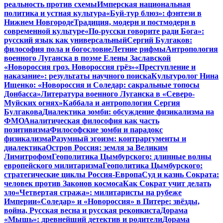
реальность против схемы
Имперская национальная
политика и устная культура
«Буй-тур блюз»: фэнтези в
Нижнем Новгороде
Традиция, модерн и постмодерн в
современной культуре
«По-русски говорите ради Бога»:
русский язык как универсальный
Сергий Булгаков:
философия пола и богословие
Летние рифмы
Антропология
военного Луганска в поэме Елены Заславской
«Новороссия гроз. Новороссия грёз»
«Преступление и
наказание»: результаты научного поиска
Культуролог Нина
Ищенко: «Новороссия и Соледар: сакральные топосы
Донбасса»
Литература военного Луганска в «Северо-
Муйских огнях»
Каббала и антропология Сергия
Булгакова
Диалектика зомби: обсуждение физикализма на
ФМО
Аналитическая философия как часть
позитивизма
Философские зомби и парадокс
физикализма
Разумный эгоизм: контраргументы и
диалектика
Остров Россия: земля за Великим
Лимитрофом
Геополитика Цымбурского: длинные волны
европейского милитаризма
Геополитика Цымбурского:
стратегические циклы Россия-Европа
Суд и казнь Сократа:
человек против Законов космоса
Как Сократ учит делать
зло
«Четвертая стража»: милитаристы на рубеже
Империи
«Соледар» и «Новороссия» в Питере: звёзды,
война, Русская весна и русская реконкиста
Дорама
«Мышь»: древнейший детектив и родители
Дорама