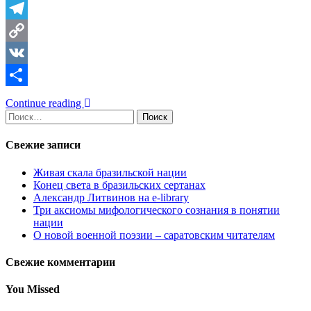
Telegram
Copy
Link
VK
Отправить
Continue reading
Найти:
Свежие записи
Живая скала бразильской нации
Конец света в бразильских сертанах
Александр Литвинов на e-library
Три аксиомы мифологического сознания в понятии
нации
О новой военной поэзии – саратовским читателям
Свежие комментарии
You Missed