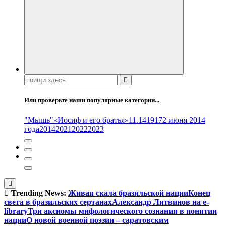
Поиск:
Или проверьте наши популярные категории...
"Мышь"
«Иосиф и его братья»
11.14
1917
2 июня 2014
года
2014
2021
2022
2023
Trending News:
Живая скала бразильской нации
Конец
света в бразильских сертанах
Александр Литвинов на e-
library
Три аксиомы мифологического сознания в понятии
нации
О новой военной поэзии – саратовским