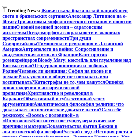
Перейти
к
Trending News:
Живая скала бразильской нации
Конец
содержимому
света в бразильских сертанах
Александр Литвинов на e-
library
Три аксиомы мифологического сознания в понятии
нации
О новой военной поэзии – саратовским
читателям
Псевдоморфозы сакральности в знаковых
пространствах современности
Три души
Свидригайлова
Тимошенко и революция в Латинской
Америке
Антропологи на войне: Сопротивление и
академическая жизнь во Франции
Кант против
розенкрейцеров
Bloody Mary: коктейль или глумление над
Богоматерью?
Гендерная оппозиция и любовь к
Родине
Человек ли женщина: София на иконе и в
романе
Роль ученого в обществе: познавать или
воспитывать?
Катастрофы не то, чем кажутся
Ошибка
происхождения в антирелигиозной
пропаганде
Христианство и революция в
Каракасе
Объективный и субъективный успех
аргументации
Аналитическая философия религии: что
доказывает онтологическое доказательство?
Сам себе
режиссер: «Восемь с половиной» в
«Иллюзионе»
Контингентное сущее, иерархические
причины и материя
Доказательства бытия Божия в
аналитической философии
Русский след: «История роста и