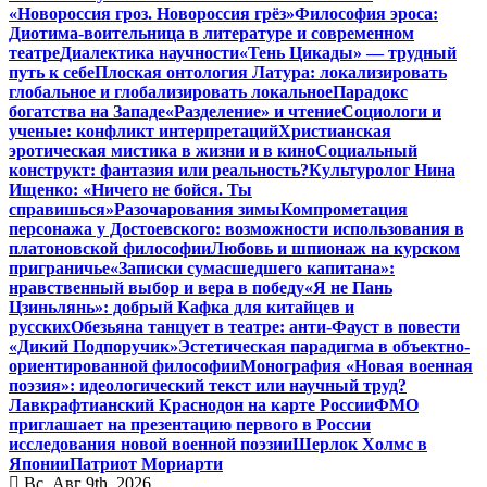
«Новороссия гроз. Новороссия грёз»
Философия эроса:
Диотима-воительница в литературе и современном
театре
Диалектика научности
«Тень Цикады» — трудный
путь к себе
Плоская онтология Латура: локализировать
глобальное и глобализировать локальное
Парадокс
богатства на Западе
«Разделение» и чтение
Социологи и
ученые: конфликт интерпретаций
Христианская
эротическая мистика в жизни и в кино
Социальный
конструкт: фантазия или реальность?
Культуролог Нина
Ищенко: «Ничего не бойся. Ты
справишься»
Разочарования зимы
Компрометация
персонажа у Достоевского: возможности использования в
платоновской философии
Любовь и шпионаж на курском
приграничье
«Записки сумасшедшего капитана»:
нравственный выбор и вера в победу
«Я не Пань
Цзиньлянь»: добрый Кафка для китайцев и
русских
Обезьяна танцует в театре: анти-Фауст в повести
«Дикий Подпоручик»
Эстетическая парадигма в объектно-
ориентированной философии
Монография «Новая военная
поэзия»: идеологический текст или научный труд?
Лавкрафтианский Краснодон на карте России
ФМО
приглашает на презентацию первого в России
исследования новой военной поэзии
Шерлок Холмс в
Японии
Патриот Мориарти
Вс. Авг 9th, 2026