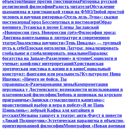
объектов
Ницше против гностицизма
Риторика русской
религиозной философии
Радость читателя
Обсуждение
шаманизма и христианской этики на ФМО
Любой простой
человек и научная риторика
«Отель дель Луна»: сказки
постмодерна
Город Бессмертных и постмодерн
Образ
военного Луганска в поэме Елены Заславской
«Новороссия гроз. Новороссия грёз»
Философия эроса:
Диотима-воительница в литературе и современном
театре
Диалектика научности
«Тень Цикады» — трудный
путь к себе
Плоская онтология Латура: локализировать
глобальное и глобализировать локальное
Парадокс
богатства на Западе
«Разделение» и чтение
Социологи и
ученые: конфликт интерпретаций
Христианская
эротическая мистика в жизни и в кино
Социальный
конструкт: фантазия или реальность?
Культуролог Нина
Ищенко: «Ничего не бойся. Ты
справишься»
Разочарования зимы
Компрометация
персонажа у Достоевского: возможности использования в
платоновской философии
Любовь и шпионаж на курском
приграничье
«Записки сумасшедшего капитана»:
нравственный выбор и вера в победу
«Я не Пань
Цзиньлянь»: добрый Кафка для китайцев и
русских
Обезьяна танцует в театре: анти-Фауст в повести
«Дикий Подпоручик»
Эстетическая парадигма в объектно-
ориентированной философии
Монография «Новая военная