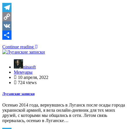
Telegram
Copy
Link
VK
Отправить
Continue reading
ninaoft
Мемуары
10 апреля, 2022
724 views
Луганские записки
Осенью 2014 года, вернувшись в Луганск после осады города
украинской армией, я вела онлайн-дневник для тех моих
друзей, с которыми мы общались в сети. Летом связь
прервалась, осенью в Луганске…