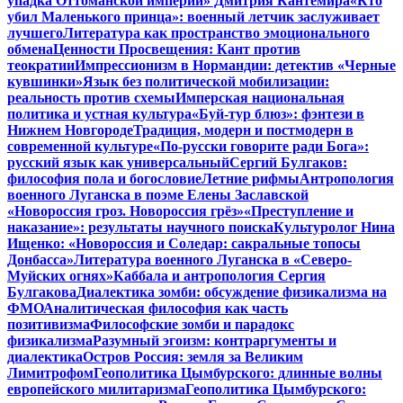
упадка Оттоманской империи» Дмитрия Кантемира
«Кто
убил Маленького принца»: военный летчик заслуживает
лучшего
Литература как пространство эмоционального
обмена
Ценности Просвещения: Кант против
теократии
Импрессионизм в Нормандии: детектив «Черные
кувшинки»
Язык без политической мобилизации:
реальность против схемы
Имперская национальная
политика и устная культура
«Буй-тур блюз»: фэнтези в
Нижнем Новгороде
Традиция, модерн и постмодерн в
современной культуре
«По-русски говорите ради Бога»:
русский язык как универсальный
Сергий Булгаков:
философия пола и богословие
Летние рифмы
Антропология
военного Луганска в поэме Елены Заславской
«Новороссия гроз. Новороссия грёз»
«Преступление и
наказание»: результаты научного поиска
Культуролог Нина
Ищенко: «Новороссия и Соледар: сакральные топосы
Донбасса»
Литература военного Луганска в «Северо-
Муйских огнях»
Каббала и антропология Сергия
Булгакова
Диалектика зомби: обсуждение физикализма на
ФМО
Аналитическая философия как часть
позитивизма
Философские зомби и парадокс
физикализма
Разумный эгоизм: контраргументы и
диалектика
Остров Россия: земля за Великим
Лимитрофом
Геополитика Цымбурского: длинные волны
европейского милитаризма
Геополитика Цымбурского: