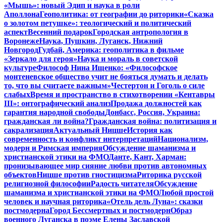
«Мышь»: новый Эдип и наука в роли
Аполлона
Геополитика: от географии до риторики
«Сказка
о золотом петушке»: теологический и политический
аспект
Весенний подарок
Городская антропология в
Воронеже
Наука, Пушкин, Луганск, Нижний
Новгород
Гудбай, Америка: геополитика в фильме
«Зеркало для героя»
Наука и мораль в советской
культуре
Философ Нина Ищенко: «Философское
монтеневское общество учит не бояться думать и делать
то, что вы считаете важным»
Честертон и Гоголь о силе
слабых
Время и пространство в стихотворении «Кентавры
III»: онтографический анализ
Продажа должностей как
гарантия народной свободы
Донбасс, Россия, Украина:
гражданская ли война?
Гражданская война: политизация и
сакрализация
Актуальный Ницше
История как
современность и конфликт интерпретаций
Национализм,
модерн и Римская империя
Обсуждение шаманизма и
христианской этики на ФМО
Данте, Кант, Харман:
пронизывающее мир сияние любви против автономных
объектов
Ницше против гностицизма
Риторика русской
религиозной философии
Радость читателя
Обсуждение
шаманизма и христианской этики на ФМО
Любой простой
человек и научная риторика
«Отель дель Луна»: сказки
постмодерна
Город Бессмертных и постмодерн
Образ
военного Луганска в поэме Елены Заславской