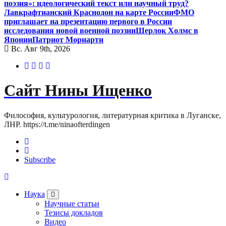
поэзия»: идеологический текст или научный труд?
Лавкрафтианский Краснодон на карте России
ФМО
приглашает на презентацию первого в России
исследования новой военной поэзии
Шерлок Холмс в
Японии
Патриот Мориарти
Вс. Авг 9th, 2026
Сайт Нины Ищенко
Философия, культурология, литературная критика в Луганске,
ЛНР. https://t.me/ninaofterdingen
Subscribe
Наука
Научные статьи
Тезисы докладов
Видео