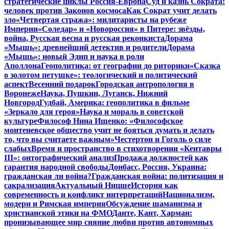
стратегические циклы Россия-Европа
Суд и казнь Сократа:
человек против Законов космоса
Как Сократ учит делать
зло
«Четвертая стража»: милитаристы на рубеже
Империи
«Соледар» и «Новороссия» в Питере: звёзды,
война, Русская весна и русская реконкиста
Дорама
«Мышь»: древнейший детектив и родители
Дорама
«Мышь»: новый Эдип и наука в роли
Аполлона
Геополитика: от географии до риторики
«Сказка
о золотом петушке»: теологический и политический
аспект
Весенний подарок
Городская антропология в
Воронеже
Наука, Пушкин, Луганск, Нижний
Новгород
Гудбай, Америка: геополитика в фильме
«Зеркало для героя»
Наука и мораль в советской
культуре
Философ Нина Ищенко: «Философское
монтеневское общество учит не бояться думать и делать
то, что вы считаете важным»
Честертон и Гоголь о силе
слабых
Время и пространство в стихотворении «Кентавры
III»: онтографический анализ
Продажа должностей как
гарантия народной свободы
Донбасс, Россия, Украина:
гражданская ли война?
Гражданская война: политизация и
сакрализация
Актуальный Ницше
История как
современность и конфликт интерпретаций
Национализм,
модерн и Римская империя
Обсуждение шаманизма и
христианской этики на ФМО
Данте, Кант, Харман:
пронизывающее мир сияние любви против автономных