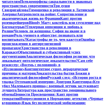
читателям
Псевдоморфозы сакральности в знаковых
пространствах современности
Три души
Свидригайлова
Тимошенко и революция в Латинской
Америке
Антропологи на войне: Сопротивление и
академическая жизнь во Франции
Кант против
розенкрейцеров
Bloody Mary: коктейль или глумление над
Богоматерью?
Гендерная оппозиция и любовь к
Родине
Человек ли женщина: София на иконе и в
романе
Роль ученого в обществе: познавать или
воспитывать?
Катастрофы не то, чем кажутся
Ошибка
происхождения в антирелигиозной
пропаганде
Христианство и революция в
Каракасе
Объективный и субъективный успех
аргументации
Аналитическая философия религии: что
доказывает онтологическое доказательство?
Сам себе
режиссер: «Восемь с половиной» в
«Иллюзионе»
Контингентное сущее, иерархические
причины и материя
Доказательства бытия Божия в
аналитической философии
Русский след: «История роста и
упадка Оттоманской империи» Дмитрия Кантемира
«Кто
убил Маленького принца»: военный летчик заслуживает
лучшего
Литература как пространство эмоционального
обмена
Ценности Просвещения: Кант против
теократии
Импрессионизм в Нормандии: детектив «Черные
кувшинки»
Язык без политической мобилизации: