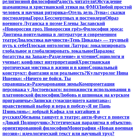
религиозной философии
Радость читателя
Обсуждение
шаманизма и христианской этики на ФМО
Любой простой
человек и научная риторика
«Отель дель Луна»: сказки
постмодерна
Город Бессмертных и постмодерн
Образ
военного Луганска в поэме Елены Заславской
«Новороссия гроз. Новороссия грёз»
Философия эроса:
Диотима-воительница в литературе и современном
театре
Диалектика научности
«Тень Цикады» — трудный
путь к себе
Плоская онтология Латура: локализировать
глобальное и глобализировать локальное
Парадокс
богатства на Западе
«Разделение» и чтение
Социологи и
ученые: конфликт интерпретаций
Христианская
эротическая мистика в жизни и в кино
Социальный
конструкт: фантазия или реальность?
Культуролог Нина
Ищенко: «Ничего не бойся. Ты
справишься»
Разочарования зимы
Компрометация
персонажа у Достоевского: возможности использования в
платоновской философии
Любовь и шпионаж на курском
приграничье
«Записки сумасшедшего капитана»:
нравственный выбор и вера в победу
«Я не Пань
Цзиньлянь»: добрый Кафка для китайцев и
русских
Обезьяна танцует в театре: анти-Фауст в повести
«Дикий Подпоручик»
Эстетическая парадигма в объектно-
ориентированной философии
Монография «Новая военная
поэзия»: идеологический текст или научный труд?