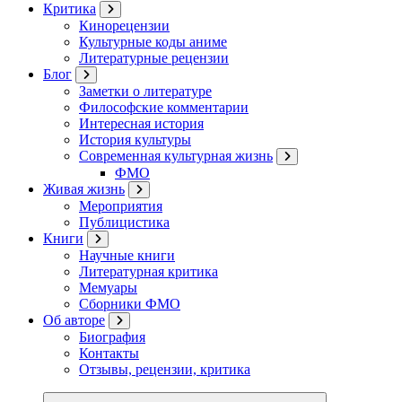
Критика
Кинорецензии
Культурные коды аниме
Литературные рецензии
Блог
Заметки о литературе
Философские комментарии
Интересная история
История культуры
Современная культурная жизнь
ФМО
Живая жизнь
Мероприятия
Публицистика
Книги
Научные книги
Литературная критика
Мемуары
Сборники ФМО
Об авторе
Биография
Контакты
Отзывы, рецензии, критика