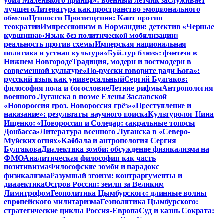
убил Маленького принца»: военный летчик заслуживает
лучшего
Литература как пространство эмоционального
обмена
Ценности Просвещения: Кант против
теократии
Импрессионизм в Нормандии: детектив «Черные
кувшинки»
Язык без политической мобилизации:
реальность против схемы
Имперская национальная
политика и устная культура
«Буй-тур блюз»: фэнтези в
Нижнем Новгороде
Традиция, модерн и постмодерн в
современной культуре
«По-русски говорите ради Бога»:
русский язык как универсальный
Сергий Булгаков:
философия пола и богословие
Летние рифмы
Антропология
военного Луганска в поэме Елены Заславской
«Новороссия гроз. Новороссия грёз»
«Преступление и
наказание»: результаты научного поиска
Культуролог Нина
Ищенко: «Новороссия и Соледар: сакральные топосы
Донбасса»
Литература военного Луганска в «Северо-
Муйских огнях»
Каббала и антропология Сергия
Булгакова
Диалектика зомби: обсуждение физикализма на
ФМО
Аналитическая философия как часть
позитивизма
Философские зомби и парадокс
физикализма
Разумный эгоизм: контраргументы и
диалектика
Остров Россия: земля за Великим
Лимитрофом
Геополитика Цымбурского: длинные волны
европейского милитаризма
Геополитика Цымбурского:
стратегические циклы Россия-Европа
Суд и казнь Сократа: