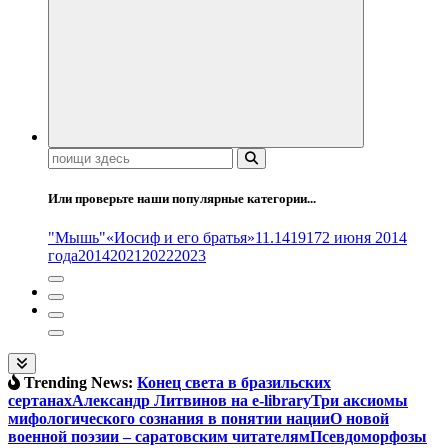
Поиск:
Или проверьте наши популярные категории...
"Мышь"
«Иосиф и его братья»
11.14
1917
2 июня 2014
года
2014
2021
2022
2023
Trending News:
Конец света в бразильских
сертанах
Александр Литвинов на e-library
Три аксиомы
мифологического сознания в понятии нации
О новой
военной поэзии – саратовским читателям
Псевдоморфозы