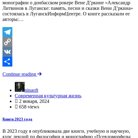
монографии о донбасском рокере Вене Д’ркине «Александр
Литвинов в Луганске: память, песни и сказки Вени Д’ркина»
состоялась в ЛуганскИнформЦентре. О книге рассказали ее
авторы:…
Telegram
Copy
Link
VK
Отправить
Continue reading
ninaoft
Современная культурная жизнь
2 января, 2024
658 views
Книги 2023 года
В 2023 году я опубликовала две книги, учебную и научную,
курс лекций по философии и монографию «Псевдоморфозы