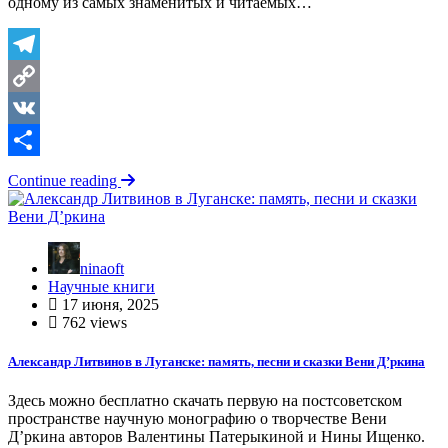
одному из самых знаменитых и читаемых…
Telegram
Copy
Link
VK
Отправить
Continue reading
ninaoft
Научные книги
17 июня, 2025
762 views
Александр Литвинов в Луганске: память, песни и сказки Вени Д’ркина
Здесь можно бесплатно скачать первую на постсоветском
пространстве научную монографию о творчестве Вени
Д’ркина авторов Валентины Патерыкиной и Нины Ищенко.