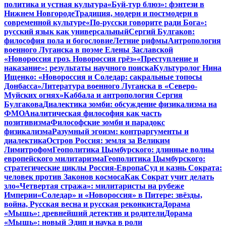
политика и устная культура
«Буй-тур блюз»: фэнтези в
Нижнем Новгороде
Традиция, модерн и постмодерн в
современной культуре
«По-русски говорите ради Бога»:
русский язык как универсальный
Сергий Булгаков:
философия пола и богословие
Летние рифмы
Антропология
военного Луганска в поэме Елены Заславской
«Новороссия гроз. Новороссия грёз»
«Преступление и
наказание»: результаты научного поиска
Культуролог Нина
Ищенко: «Новороссия и Соледар: сакральные топосы
Донбасса»
Литература военного Луганска в «Северо-
Муйских огнях»
Каббала и антропология Сергия
Булгакова
Диалектика зомби: обсуждение физикализма на
ФМО
Аналитическая философия как часть
позитивизма
Философские зомби и парадокс
физикализма
Разумный эгоизм: контраргументы и
диалектика
Остров Россия: земля за Великим
Лимитрофом
Геополитика Цымбурского: длинные волны
европейского милитаризма
Геополитика Цымбурского:
стратегические циклы Россия-Европа
Суд и казнь Сократа:
человек против Законов космоса
Как Сократ учит делать
зло
«Четвертая стража»: милитаристы на рубеже
Империи
«Соледар» и «Новороссия» в Питере: звёзды,
война, Русская весна и русская реконкиста
Дорама
«Мышь»: древнейший детектив и родители
Дорама
«Мышь»: новый Эдип и наука в роли