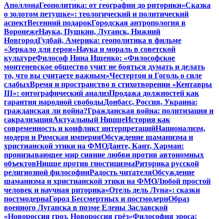
Аполлона
Геополитика: от географии до риторики
«Сказка
о золотом петушке»: теологический и политический
аспект
Весенний подарок
Городская антропология в
Воронеже
Наука, Пушкин, Луганск, Нижний
Новгород
Гудбай, Америка: геополитика в фильме
«Зеркало для героя»
Наука и мораль в советской
культуре
Философ Нина Ищенко: «Философское
монтеневское общество учит не бояться думать и делать
то, что вы считаете важным»
Честертон и Гоголь о силе
слабых
Время и пространство в стихотворении «Кентавры
III»: онтографический анализ
Продажа должностей как
гарантия народной свободы
Донбасс, Россия, Украина:
гражданская ли война?
Гражданская война: политизация и
сакрализация
Актуальный Ницше
История как
современность и конфликт интерпретаций
Национализм,
модерн и Римская империя
Обсуждение шаманизма и
христианской этики на ФМО
Данте, Кант, Харман:
пронизывающее мир сияние любви против автономных
объектов
Ницше против гностицизма
Риторика русской
религиозной философии
Радость читателя
Обсуждение
шаманизма и христианской этики на ФМО
Любой простой
человек и научная риторика
«Отель дель Луна»: сказки
постмодерна
Город Бессмертных и постмодерн
Образ
военного Луганска в поэме Елены Заславской
«Новороссия гроз. Новороссия грёз»
Философия эроса: