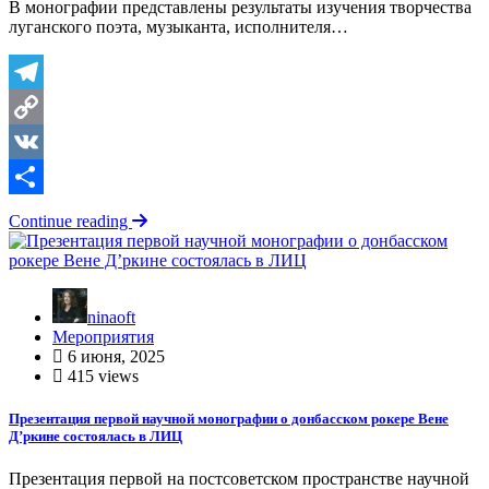
В монографии представлены результаты изучения творчества
луганского поэта, музыканта, исполнителя…
Telegram
Copy
Link
VK
Отправить
Continue reading
ninaoft
Мероприятия
6 июня, 2025
415 views
Презентация первой научной монографии о донбасском рокере Вене
Д’ркине состоялась в ЛИЦ
Презентация первой на постсоветском пространстве научной