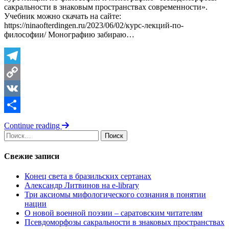
сакральности в знаковым пространствах современности».
Учебник можно скачать на сайте:
https://ninaofterdingen.ru/2023/06/02/курс-лекций-по-
философии/ Монографию забираю…
Telegram
Copy
Link
VK
Отправить
Continue reading
Найти:
Свежие записи
Конец света в бразильских сертанах
Александр Литвинов на e-library
Три аксиомы мифологического сознания в понятии
нации
О новой военной поэзии – саратовским читателям
Псевдоморфозы сакральности в знаковых пространствах