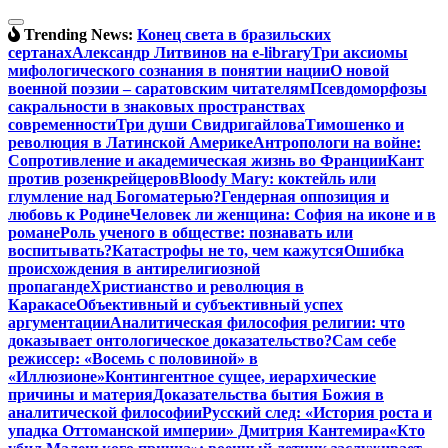
Перейти
к
Trending News:
Конец света в бразильских
содержимому
сертанах
Александр Литвинов на e-library
Три аксиомы
мифологического сознания в понятии нации
О новой
военной поэзии – саратовским читателям
Псевдоморфозы
сакральности в знаковых пространствах
современности
Три души Свидригайлова
Тимошенко и
революция в Латинской Америке
Антропологи на войне:
Сопротивление и академическая жизнь во Франции
Кант
против розенкрейцеров
Bloody Mary: коктейль или
глумление над Богоматерью?
Гендерная оппозиция и
любовь к Родине
Человек ли женщина: София на иконе и в
романе
Роль ученого в обществе: познавать или
воспитывать?
Катастрофы не то, чем кажутся
Ошибка
происхождения в антирелигиозной
пропаганде
Христианство и революция в
Каракасе
Объективный и субъективный успех
аргументации
Аналитическая философия религии: что
доказывает онтологическое доказательство?
Сам себе
режиссер: «Восемь с половиной» в
«Иллюзионе»
Контингентное сущее, иерархические
причины и материя
Доказательства бытия Божия в
аналитической философии
Русский след: «История роста и
упадка Оттоманской империи» Дмитрия Кантемира
«Кто