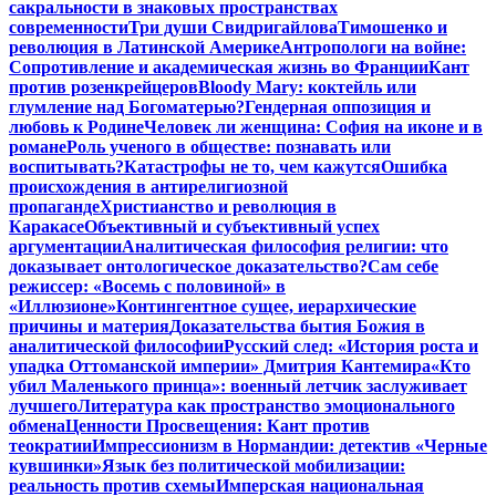
сакральности в знаковых пространствах
современности
Три души Свидригайлова
Тимошенко и
революция в Латинской Америке
Антропологи на войне:
Сопротивление и академическая жизнь во Франции
Кант
против розенкрейцеров
Bloody Mary: коктейль или
глумление над Богоматерью?
Гендерная оппозиция и
любовь к Родине
Человек ли женщина: София на иконе и в
романе
Роль ученого в обществе: познавать или
воспитывать?
Катастрофы не то, чем кажутся
Ошибка
происхождения в антирелигиозной
пропаганде
Христианство и революция в
Каракасе
Объективный и субъективный успех
аргументации
Аналитическая философия религии: что
доказывает онтологическое доказательство?
Сам себе
режиссер: «Восемь с половиной» в
«Иллюзионе»
Контингентное сущее, иерархические
причины и материя
Доказательства бытия Божия в
аналитической философии
Русский след: «История роста и
упадка Оттоманской империи» Дмитрия Кантемира
«Кто
убил Маленького принца»: военный летчик заслуживает
лучшего
Литература как пространство эмоционального
обмена
Ценности Просвещения: Кант против
теократии
Импрессионизм в Нормандии: детектив «Черные
кувшинки»
Язык без политической мобилизации:
реальность против схемы
Имперская национальная