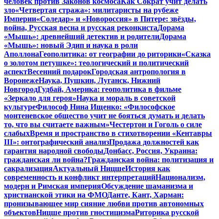
человек против Законов космоса
Как Сократ учит делать
зло
«Четвертая стража»: милитаристы на рубеже
Империи
«Соледар» и «Новороссия» в Питере: звёзды,
война, Русская весна и русская реконкиста
Дорама
«Мышь»: древнейший детектив и родители
Дорама
«Мышь»: новый Эдип и наука в роли
Аполлона
Геополитика: от географии до риторики
«Сказка
о золотом петушке»: теологический и политический
аспект
Весенний подарок
Городская антропология в
Воронеже
Наука, Пушкин, Луганск, Нижний
Новгород
Гудбай, Америка: геополитика в фильме
«Зеркало для героя»
Наука и мораль в советской
культуре
Философ Нина Ищенко: «Философское
монтеневское общество учит не бояться думать и делать
то, что вы считаете важным»
Честертон и Гоголь о силе
слабых
Время и пространство в стихотворении «Кентавры
III»: онтографический анализ
Продажа должностей как
гарантия народной свободы
Донбасс, Россия, Украина:
гражданская ли война?
Гражданская война: политизация и
сакрализация
Актуальный Ницше
История как
современность и конфликт интерпретаций
Национализм,
модерн и Римская империя
Обсуждение шаманизма и
христианской этики на ФМО
Данте, Кант, Харман:
пронизывающее мир сияние любви против автономных
объектов
Ницше против гностицизма
Риторика русской