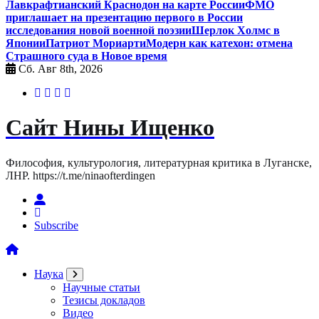
Лавкрафтианский Краснодон на карте России
ФМО
приглашает на презентацию первого в России
исследования новой военной поэзии
Шерлок Холмс в
Японии
Патриот Мориарти
Модерн как катехон: отмена
Страшного суда в Новое время
Сб. Авг 8th, 2026
Сайт Нины Ищенко
Философия, культурология, литературная критика в Луганске,
ЛНР. https://t.me/ninaofterdingen
Subscribe
Наука
Научные статьи
Тезисы докладов
Видео