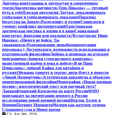
Диотима-воительница в литературе и современном
театре
Диалектика научности
«Тень Цикады» — трудный
путь к себе
Плоская онтология Латура: локализировать
глобальное и глобализировать локальное
Парадокс
богатства на Западе
«Разделение» и чтение
Социологи и
ученые: конфликт интерпретаций
Христианская
эротическая мистика в жизни и в кино
Социальный
конструкт: фантазия или реальность?
Культуролог Нина
Ищенко: «Ничего не бойся. Ты
справишься»
Разочарования зимы
Компрометация
персонажа у Достоевского: возможности использования в
платоновской философии
Любовь и шпионаж на курском
приграничье
«Записки сумасшедшего капитана»:
нравственный выбор и вера в победу
«Я не Пань
Цзиньлянь»: добрый Кафка для китайцев и
русских
Обезьяна танцует в театре: анти-Фауст в повести
«Дикий Подпоручик»
Эстетическая парадигма в объектно-
ориентированной философии
Монография «Новая военная
поэзия»: идеологический текст или научный труд?
Лавкрафтианский Краснодон на карте России
ФМО
приглашает на презентацию первого в России
исследования новой военной поэзии
Шерлок Холмс в
Японии
Патриот Мориарти
Модерн как катехон: отмена
Страшного суда в Новое время
Сб. Авг 8th, 2026