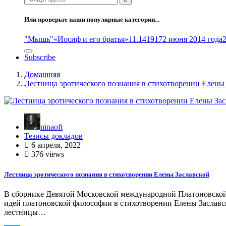
Или проверьте наши популярные категории...
"Мышь"
«Иосиф и его братья»
11.14
1917
2 июня 2014 года
Subscribe
Домашняя
Лестница эротического познания в стихотворении Елены
ninaoft
Тезисы докладов
6 апреля, 2022
376 views
Лестница эротического познания в стихотворении Елены Заславской
В сборнике Девятой Московской международной Платоновской
идей платоновской философии в стихотворении Елены Заславс
лестницы…