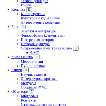
Тезисы докладов
Видео
Критика
Кинорецензии
Культурные коды аниме
Литературные рецензии
Блог
Заметки о литературе
Философские комментарии
Интересная история
История культуры
Современная культурная жизнь
ФМО
Живая жизнь
Мероприятия
Публицистика
Книги
Научные книги
Литературная критика
Мемуары
Сборники ФМО
Об авторе
Биография
Контакты
Отзывы, рецензии, критика