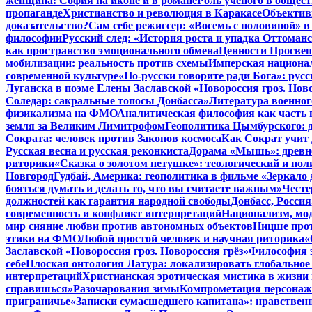
женщина: София на иконе и в романе
Роль ученого в общес
пропаганде
Христианство и революция в Каракасе
Объектив
доказательство?
Сам себе режиссер: «Восемь с половиной» 
философии
Русский след: «История роста и упадка Оттома
как пространство эмоционального обмена
Ценности Просвещ
мобилизации: реальность против схемы
Имперская национал
современной культуре
«По-русски говорите ради Бога»: рус
Луганска в поэме Елены Заславской «Новороссия гроз. Ново
Соледар: сакральные топосы Донбасса»
Литература военног
физикализма на ФМО
Аналитическая философия как часть 
земля за Великим Лимитрофом
Геополитика Цымбурского: 
Сократа: человек против Законов космоса
Как Сократ учит 
Русская весна и русская реконкиста
Дорама «Мышь»: древне
риторики
«Сказка о золотом петушке»: теологический и пол
Новгород
Гудбай, Америка: геополитика в фильме «Зеркало 
бояться думать и делать то, что вы считаете важным»
Честе
должностей как гарантия народной свободы
Донбасс, Росси
современность и конфликт интерпретаций
Национализм, мо
мир сияние любви против автономных объектов
Ницше прот
этики на ФМО
Любой простой человек и научная риторика
«
Заславской «Новороссия гроз. Новороссия грёз»
Философия э
себе
Плоская онтология Латура: локализировать глобальное
интерпретаций
Христианская эротическая мистика в жизни 
справишься»
Разочарования зимы
Компрометация персонажа
приграничье
«Записки сумасшедшего капитана»: нравственн