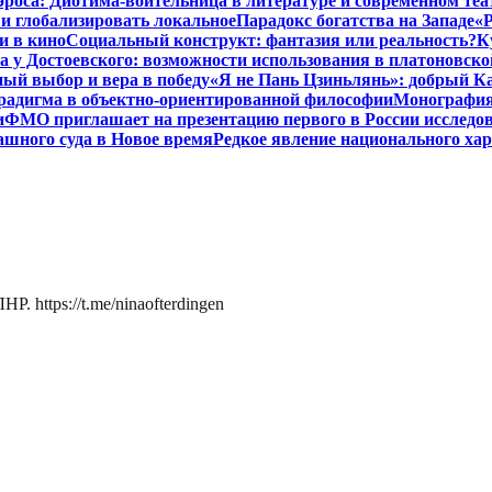
роса: Диотима-воительница в литературе и современном теа
 и глобализировать локальное
Парадокс богатства на Западе
«Р
и в кино
Социальный конструкт: фантазия или реальность?
К
 у Достоевского: возможности использования в платоновск
ый выбор и вера в победу
«Я не Пань Цзиньлянь»: добрый Ка
радигма в объектно-ориентированной философии
Монография 
и
ФМО приглашает на презентацию первого в России исследов
ашного суда в Новое время
Редкое явление национального ха
. https://t.me/ninaofterdingen