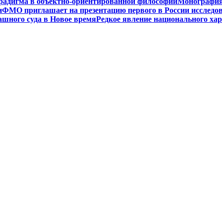
радигма в объектно-ориентированной философии
Монография 
и
ФМО приглашает на презентацию первого в России исследов
ашного суда в Новое время
Редкое явление национального ха