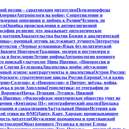
ной поэзии – саратовским читателям
Псевдоморфозы
Америке
Антропологи на войне: Сопротивление и
ендерная оппозиция и любовь к Родине
Человек ли
тся
Ошибка происхождения в антирелигиозной
софия религии: что доказывает онтологическое
и материя
Доказательства бытия Божия в аналитической
инца»: военный летчик заслуживает лучшего
Литература
детектив «Черные кувшинки»
Язык без политической
 Нижнем Новгороде
Традиция, модерн и постмодерн в
ла и богословие
Летние рифмы
Антропология военного
го поиска
Культуролог Нина Ищенко: «Новороссия и
ия Сергия Булгакова
Диалектика зомби: обсуждение
мный эгоизм: контраргументы и диалектика
Остров Россия:
урского: стратегические циклы Россия-Европа
Суд и казнь
ерии
«Соледар» и «Новороссия» в Питере: звёзды, война,
аука в роли Аполлона
Геополитика: от географии до
в Воронеже
Наука, Пушкин, Луганск, Нижний
 Ищенко: «Философское монтеневское общество учит не
рении «Кентавры III»: онтографический анализ
Продажа
изация и сакрализация
Актуальный Ницше
История как
кой этики на ФМО
Данте, Кант, Харман: пронизывающее
дость читателя
Обсуждение шаманизма и христианской
постмодерн
Образ военного Луганска в поэме Елены