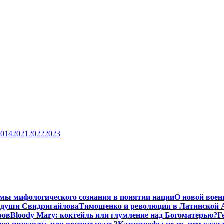
2014
2021
2022
2023
мы мифологического сознания в понятии нации
О новой воен
 души Свидригайлова
Тимошенко и революция в Латинской 
ров
Bloody Mary: коктейль или глумление над Богоматерью?
Г