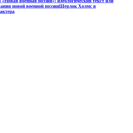
«Новая военная поэзия»: идеологический текст или
ания новой военной поэзии
Шерлок Холмс в
рактера