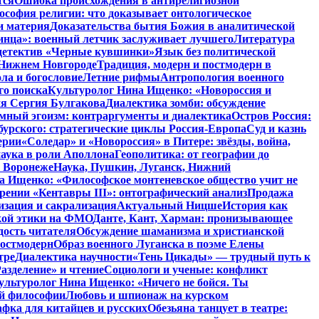
тся
Ошибка происхождения в антирелигиозной
софия религии: что доказывает онтологическое
и материя
Доказательства бытия Божия в аналитической
инца»: военный летчик заслуживает лучшего
Литература
детектив «Черные кувшинки»
Язык без политической
 Нижнем Новгороде
Традиция, модерн и постмодерн в
ла и богословие
Летние рифмы
Антропология военного
го поиска
Культуролог Нина Ищенко: «Новороссия и
ия Сергия Булгакова
Диалектика зомби: обсуждение
мный эгоизм: контраргументы и диалектика
Остров Россия:
урского: стратегические циклы Россия-Европа
Суд и казнь
ерии
«Соледар» и «Новороссия» в Питере: звёзды, война,
аука в роли Аполлона
Геополитика: от географии до
в Воронеже
Наука, Пушкин, Луганск, Нижний
 Ищенко: «Философское монтеневское общество учит не
рении «Кентавры III»: онтографический анализ
Продажа
изация и сакрализация
Актуальный Ницше
История как
кой этики на ФМО
Данте, Кант, Харман: пронизывающее
дость читателя
Обсуждение шаманизма и христианской
постмодерн
Образ военного Луганска в поэме Елены
тре
Диалектика научности
«Тень Цикады» — трудный путь к
азделение» и чтение
Социологи и ученые: конфликт
ультуролог Нина Ищенко: «Ничего не бойся. Ты
ой философии
Любовь и шпионаж на курском
фка для китайцев и русских
Обезьяна танцует в театре: