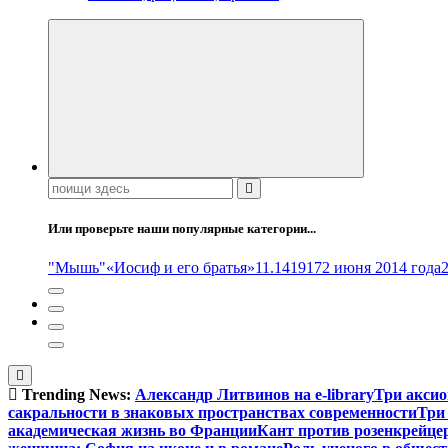
Поиск:
Или проверьте наши популярные категории...
"Мышь"
«Иосиф и его братья»
11.14
1917
2 июня 2014 года
Trending News:
Александр Литвинов на e-library
Три аксио
сакральности в знаковых пространствах современности
Три
академическая жизнь во Франции
Кант против розенкрейце