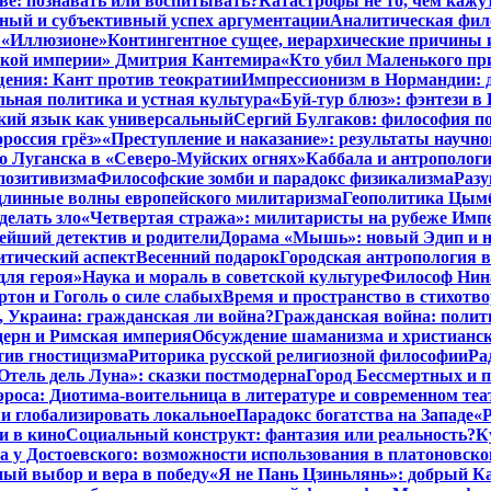
тве: познавать или воспитывать?
Катастрофы не то, чем кажу
ный и субъективный успех аргументации
Аналитическая фило
в «Иллюзионе»
Контингентное сущее, иерархические причины 
нской империи» Дмитрия Кантемира
«Кто убил Маленького пр
ения: Кант против теократии
Импрессионизм в Нормандии: 
ьная политика и устная культура
«Буй-тур блюз»: фэнтези в
ский язык как универсальный
Сергий Булгаков: философия по
россия грёз»
«Преступление и наказание»: результаты научно
о Луганска в «Северо-Муйских огнях»
Каббала и антрополог
позитивизма
Философские зомби и парадокс физикализма
Разу
длинные волны европейского милитаризма
Геополитика Цымб
делать зло
«Четвертая стража»: милитаристы на рубеже Имп
йший детектив и родители
Дорама «Мышь»: новый Эдип и н
итический аспект
Весенний подарок
Городская антропология 
для героя»
Наука и мораль в советской культуре
Философ Нина
ртон и Гоголь о силе слабых
Время и пространство в стихотво
я, Украина: гражданская ли война?
Гражданская война: полит
дерн и Римская империя
Обсуждение шаманизма и христианс
ив гностицизма
Риторика русской религиозной философии
Ра
Отель дель Луна»: сказки постмодерна
Город Бессмертных и 
роса: Диотима-воительница в литературе и современном теа
 и глобализировать локальное
Парадокс богатства на Западе
«Р
и в кино
Социальный конструкт: фантазия или реальность?
К
 у Достоевского: возможности использования в платоновск
ый выбор и вера в победу
«Я не Пань Цзиньлянь»: добрый Ка