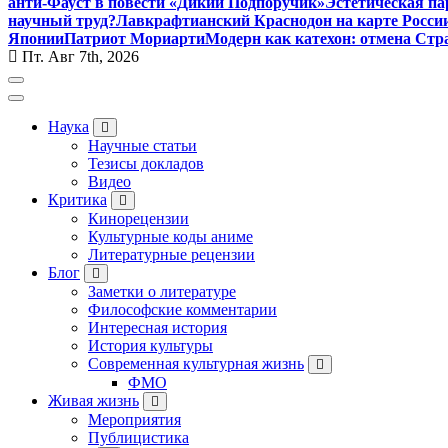
анти-Фауст в повести «Дикий Подпоручик»
Эстетическая па
научный труд?
Лавкрафтианский Краснодон на карте Росси
Японии
Патриот Мориарти
Модерн как катехон: отмена Стр
Пт. Авг 7th, 2026
Наука
Научные статьи
Тезисы докладов
Видео
Критика
Кинорецензии
Культурные коды аниме
Литературные рецензии
Блог
Заметки о литературе
Философские комментарии
Интересная история
История культуры
Современная культурная жизнь
ФМО
Живая жизнь
Мероприятия
Публицистика