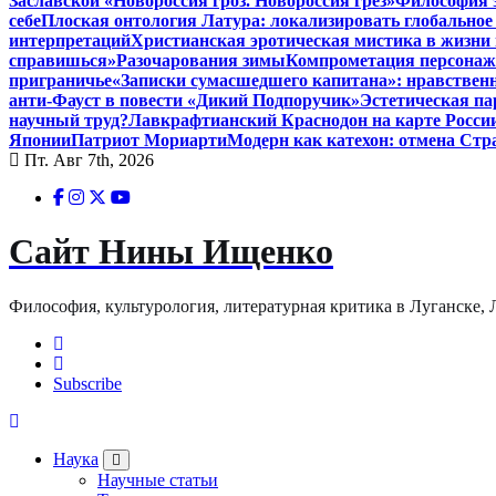
Заславской «Новороссия гроз. Новороссия грёз»
Философия э
себе
Плоская онтология Латура: локализировать глобальное
интерпретаций
Христианская эротическая мистика в жизни 
справишься»
Разочарования зимы
Компрометация персонажа
приграничье
«Записки сумасшедшего капитана»: нравственн
анти-Фауст в повести «Дикий Подпоручик»
Эстетическая па
научный труд?
Лавкрафтианский Краснодон на карте Росси
Японии
Патриот Мориарти
Модерн как катехон: отмена Стр
Пт. Авг 7th, 2026
Сайт Нины Ищенко
Философия, культурология, литературная критика в Луганске, ЛНР
Subscribe
Наука
Научные статьи