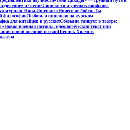
тре
Диалектика научности
«Тень Цикады» — трудный путь к
азделение» и чтение
Социологи и ученые: конфликт
ультуролог Нина Ищенко: «Ничего не бойся. Ты
ой философии
Любовь и шпионаж на курском
фка для китайцев и русских
Обезьяна танцует в театре:
«Новая военная поэзия»: идеологический текст или
ания новой военной поэзии
Шерлок Холмс в
рактера