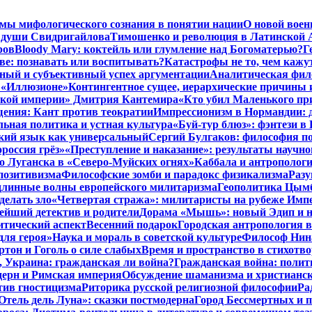
мы мифологического сознания в понятии нации
О новой воен
 души Свидригайлова
Тимошенко и революция в Латинской 
ров
Bloody Mary: коктейль или глумление над Богоматерью?
Г
тве: познавать или воспитывать?
Катастрофы не то, чем кажу
ный и субъективный успех аргументации
Аналитическая фило
в «Иллюзионе»
Контингентное сущее, иерархические причины 
нской империи» Дмитрия Кантемира
«Кто убил Маленького пр
ения: Кант против теократии
Импрессионизм в Нормандии: 
ьная политика и устная культура
«Буй-тур блюз»: фэнтези в
ский язык как универсальный
Сергий Булгаков: философия по
россия грёз»
«Преступление и наказание»: результаты научно
о Луганска в «Северо-Муйских огнях»
Каббала и антрополог
позитивизма
Философские зомби и парадокс физикализма
Разу
длинные волны европейского милитаризма
Геополитика Цымб
делать зло
«Четвертая стража»: милитаристы на рубеже Имп
йший детектив и родители
Дорама «Мышь»: новый Эдип и н
итический аспект
Весенний подарок
Городская антропология 
для героя»
Наука и мораль в советской культуре
Философ Нина
ртон и Гоголь о силе слабых
Время и пространство в стихотво
я, Украина: гражданская ли война?
Гражданская война: полит
дерн и Римская империя
Обсуждение шаманизма и христианс
ив гностицизма
Риторика русской религиозной философии
Ра
Отель дель Луна»: сказки постмодерна
Город Бессмертных и 