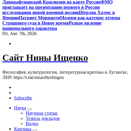
Лавкрафтианский Краснодон на карте России
ФМО
приглашает на презентацию первого в России
исследования новой военной поэзии
Шерлок Холмс в
Японии
Патриот Мориарти
Модерн как катехон: отмена
Страшного суда в Новое время
Редкое явление
национального характера
Пт. Авг 7th, 2026
Сайт Нины Ищенко
Философия, культурология, литературная критика в Луганске,
ЛНР. https://t.me/ninaofterdingen
Subscribe
Наука
Научные статьи
Тезисы докладов
Видео
Критика