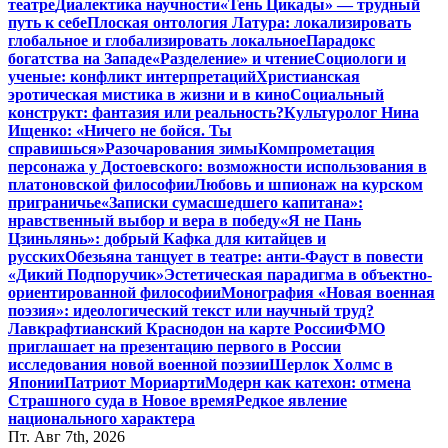
театре
Диалектика научности
«Тень Цикады» — трудный
путь к себе
Плоская онтология Латура: локализировать
глобальное и глобализировать локальное
Парадокс
богатства на Западе
«Разделение» и чтение
Социологи и
ученые: конфликт интерпретаций
Христианская
эротическая мистика в жизни и в кино
Социальный
конструкт: фантазия или реальность?
Культуролог Нина
Ищенко: «Ничего не бойся. Ты
справишься»
Разочарования зимы
Компрометация
персонажа у Достоевского: возможности использования в
платоновской философии
Любовь и шпионаж на курском
приграничье
«Записки сумасшедшего капитана»:
нравственный выбор и вера в победу
«Я не Пань
Цзиньлянь»: добрый Кафка для китайцев и
русских
Обезьяна танцует в театре: анти-Фауст в повести
«Дикий Подпоручик»
Эстетическая парадигма в объектно-
ориентированной философии
Монография «Новая военная
поэзия»: идеологический текст или научный труд?
Лавкрафтианский Краснодон на карте России
ФМО
приглашает на презентацию первого в России
исследования новой военной поэзии
Шерлок Холмс в
Японии
Патриот Мориарти
Модерн как катехон: отмена
Страшного суда в Новое время
Редкое явление
национального характера
Пт. Авг 7th, 2026