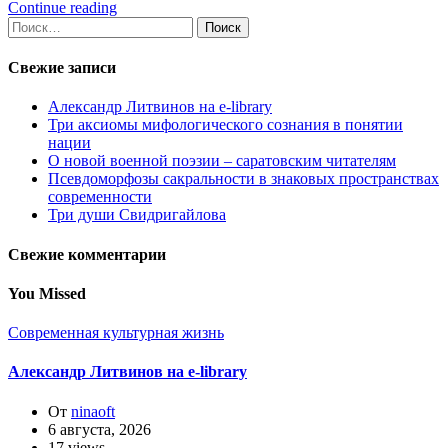
Continue reading
Найти:
Свежие записи
Александр Литвинов на e-library
Три аксиомы мифологического сознания в понятии
нации
О новой военной поэзии – саратовским читателям
Псевдоморфозы сакральности в знаковых пространствах
современности
Три души Свидригайлова
Свежие комментарии
You Missed
Современная культурная жизнь
Александр Литвинов на e-library
От
ninaoft
6 августа, 2026
17 views