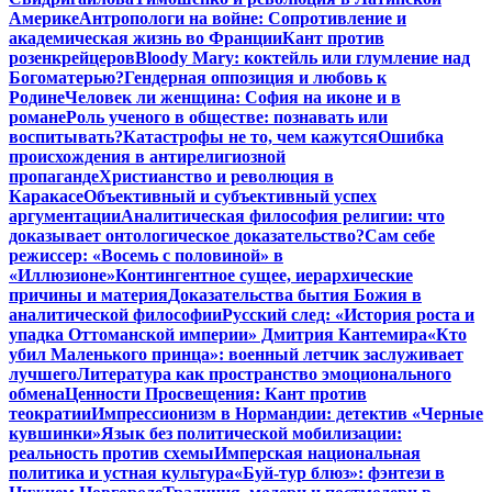
Америке
Антропологи на войне: Сопротивление и
академическая жизнь во Франции
Кант против
розенкрейцеров
Bloody Mary: коктейль или глумление над
Богоматерью?
Гендерная оппозиция и любовь к
Родине
Человек ли женщина: София на иконе и в
романе
Роль ученого в обществе: познавать или
воспитывать?
Катастрофы не то, чем кажутся
Ошибка
происхождения в антирелигиозной
пропаганде
Христианство и революция в
Каракасе
Объективный и субъективный успех
аргументации
Аналитическая философия религии: что
доказывает онтологическое доказательство?
Сам себе
режиссер: «Восемь с половиной» в
«Иллюзионе»
Контингентное сущее, иерархические
причины и материя
Доказательства бытия Божия в
аналитической философии
Русский след: «История роста и
упадка Оттоманской империи» Дмитрия Кантемира
«Кто
убил Маленького принца»: военный летчик заслуживает
лучшего
Литература как пространство эмоционального
обмена
Ценности Просвещения: Кант против
теократии
Импрессионизм в Нормандии: детектив «Черные
кувшинки»
Язык без политической мобилизации:
реальность против схемы
Имперская национальная
политика и устная культура
«Буй-тур блюз»: фэнтези в