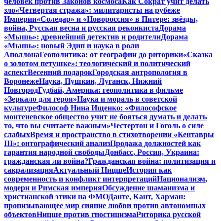
человек против Законов космоса
Как Сократ учит делать
зло
«Четвертая стража»: милитаристы на рубеже
Империи
«Соледар» и «Новороссия» в Питере: звёзды,
война, Русская весна и русская реконкиста
Дорама
«Мышь»: древнейший детектив и родители
Дорама
«Мышь»: новый Эдип и наука в роли
Аполлона
Геополитика: от географии до риторики
«Сказка
о золотом петушке»: теологический и политический
аспект
Весенний подарок
Городская антропология в
Воронеже
Наука, Пушкин, Луганск, Нижний
Новгород
Гудбай, Америка: геополитика в фильме
«Зеркало для героя»
Наука и мораль в советской
культуре
Философ Нина Ищенко: «Философское
монтеневское общество учит не бояться думать и делать
то, что вы считаете важным»
Честертон и Гоголь о силе
слабых
Время и пространство в стихотворении «Кентавры
III»: онтографический анализ
Продажа должностей как
гарантия народной свободы
Донбасс, Россия, Украина:
гражданская ли война?
Гражданская война: политизация и
сакрализация
Актуальный Ницше
История как
современность и конфликт интерпретаций
Национализм,
модерн и Римская империя
Обсуждение шаманизма и
христианской этики на ФМО
Данте, Кант, Харман:
пронизывающее мир сияние любви против автономных
объектов
Ницше против гностицизма
Риторика русской