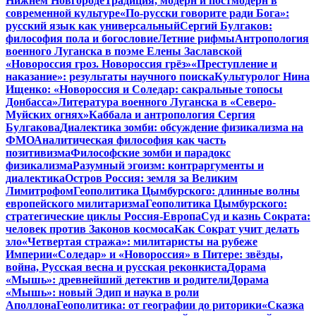
Нижнем Новгороде
Традиция, модерн и постмодерн в
современной культуре
«По-русски говорите ради Бога»:
русский язык как универсальный
Сергий Булгаков:
философия пола и богословие
Летние рифмы
Антропология
военного Луганска в поэме Елены Заславской
«Новороссия гроз. Новороссия грёз»
«Преступление и
наказание»: результаты научного поиска
Культуролог Нина
Ищенко: «Новороссия и Соледар: сакральные топосы
Донбасса»
Литература военного Луганска в «Северо-
Муйских огнях»
Каббала и антропология Сергия
Булгакова
Диалектика зомби: обсуждение физикализма на
ФМО
Аналитическая философия как часть
позитивизма
Философские зомби и парадокс
физикализма
Разумный эгоизм: контраргументы и
диалектика
Остров Россия: земля за Великим
Лимитрофом
Геополитика Цымбурского: длинные волны
европейского милитаризма
Геополитика Цымбурского:
стратегические циклы Россия-Европа
Суд и казнь Сократа:
человек против Законов космоса
Как Сократ учит делать
зло
«Четвертая стража»: милитаристы на рубеже
Империи
«Соледар» и «Новороссия» в Питере: звёзды,
война, Русская весна и русская реконкиста
Дорама
«Мышь»: древнейший детектив и родители
Дорама
«Мышь»: новый Эдип и наука в роли
Аполлона
Геополитика: от географии до риторики
«Сказка