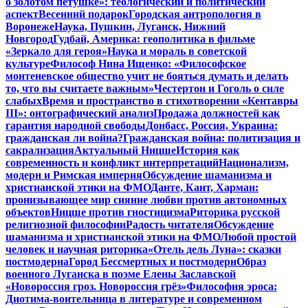
о золотом петушке»: теологический и политический
аспект
Весенний подарок
Городская антропология в
Воронеже
Наука, Пушкин, Луганск, Нижний
Новгород
Гудбай, Америка: геополитика в фильме
«Зеркало для героя»
Наука и мораль в советской
культуре
Философ Нина Ищенко: «Философское
монтеневское общество учит не бояться думать и делать
то, что вы считаете важным»
Честертон и Гоголь о силе
слабых
Время и пространство в стихотворении «Кентавры
III»: онтографический анализ
Продажа должностей как
гарантия народной свободы
Донбасс, Россия, Украина:
гражданская ли война?
Гражданская война: политизация и
сакрализация
Актуальный Ницше
История как
современность и конфликт интерпретаций
Национализм,
модерн и Римская империя
Обсуждение шаманизма и
христианской этики на ФМО
Данте, Кант, Харман:
пронизывающее мир сияние любви против автономных
объектов
Ницше против гностицизма
Риторика русской
религиозной философии
Радость читателя
Обсуждение
шаманизма и христианской этики на ФМО
Любой простой
человек и научная риторика
«Отель дель Луна»: сказки
постмодерна
Город Бессмертных и постмодерн
Образ
военного Луганска в поэме Елены Заславской
«Новороссия гроз. Новороссия грёз»
Философия эроса:
Диотима-воительница в литературе и современном