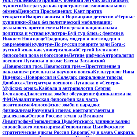
убил Маленького принца»: военный летчик заслуживает
лучшего
Литература как пространство эмоционального
обмена
Ценности Просвещения: Кант против
теократии
Импрессионизм в Нормандии: детектив «Черные
кувшинки»
Язык без политической мобилизации:
реальность против схемы
Имперская национальная
политика и устная культура
«Буй-тур блюз»: фэнтези в
Нижнем Новгороде
Традиция, модерн и постмодерн в
современной культуре
«По-русски говорите ради Бога»:
русский язык как универсальный
Сергий Булгаков:
философия пола и богословие
Летние рифмы
Антропология
военного Луганска в поэме Елены Заславской
«Новороссия гроз. Новороссия грёз»
«Преступление и
наказание»: результаты научного поиска
Культуролог Нина
Ищенко: «Новороссия и Соледар: сакральные топосы
Донбасса»
Литература военного Луганска в «Северо-
Муйских огнях»
Каббала и антропология Сергия
Булгакова
Диалектика зомби: обсуждение физикализма на
ФМО
Аналитическая философия как часть
позитивизма
Философские зомби и парадокс
физикализма
Разумный эгоизм: контраргументы и
диалектика
Остров Россия: земля за Великим
Лимитрофом
Геополитика Цымбурского: длинные волны
европейского милитаризма
Геополитика Цымбурского:
стратегические циклы Россия-Европа
Суд и казнь Сократа: