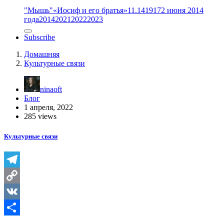
"Мышь"
«Иосиф и его братья»
11.14
1917
2 июня 2014
года
2014
2021
2022
2023
Subscribe
Домашняя
Культурные связи
ninaoft
Блог
1 апреля, 2022
285 views
Культурные связи
Telegram
Copy
Link
VK
Отправить