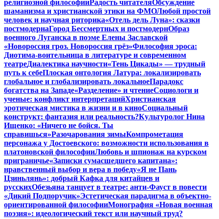
религиозной философии
Радость читателя
Обсуждение
шаманизма и христианской этики на ФМО
Любой простой
человек и научная риторика
«Отель дель Луна»: сказки
постмодерна
Город Бессмертных и постмодерн
Образ
военного Луганска в поэме Елены Заславской
«Новороссия гроз. Новороссия грёз»
Философия эроса:
Диотима-воительница в литературе и современном
театре
Диалектика научности
«Тень Цикады» — трудный
путь к себе
Плоская онтология Латура: локализировать
глобальное и глобализировать локальное
Парадокс
богатства на Западе
«Разделение» и чтение
Социологи и
ученые: конфликт интерпретаций
Христианская
эротическая мистика в жизни и в кино
Социальный
конструкт: фантазия или реальность?
Культуролог Нина
Ищенко: «Ничего не бойся. Ты
справишься»
Разочарования зимы
Компрометация
персонажа у Достоевского: возможности использования в
платоновской философии
Любовь и шпионаж на курском
приграничье
«Записки сумасшедшего капитана»:
нравственный выбор и вера в победу
«Я не Пань
Цзиньлянь»: добрый Кафка для китайцев и
русских
Обезьяна танцует в театре: анти-Фауст в повести
«Дикий Подпоручик»
Эстетическая парадигма в объектно-
ориентированной философии
Монография «Новая военная
поэзия»: идеологический текст или научный труд?