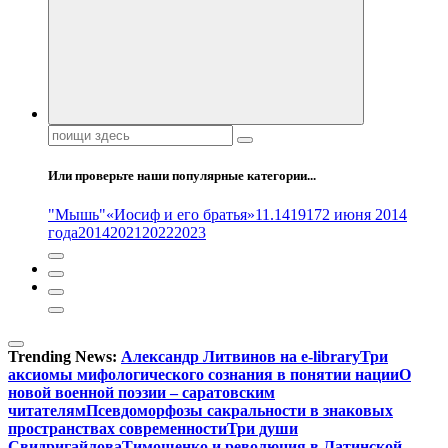
Поиск:
Или проверьте наши популярные категории...
"Мышь"
«Иосиф и его братья»
11.14
1917
2 июня 2014
года
2014
2021
2022
2023
Trending News:
Александр Литвинов на e-library
Три
аксиомы мифологического сознания в понятии нации
О
новой военной поэзии – саратовским
читателям
Псевдоморфозы сакральности в знаковых
пространствах современности
Три души
Свидригайлова
Тимошенко и революция в Латинской