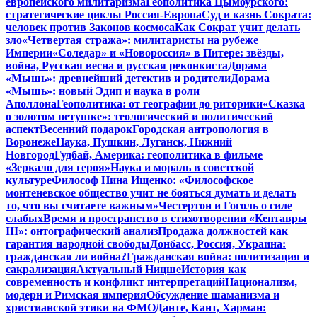
европейского милитаризма
Геополитика Цымбурского:
стратегические циклы Россия-Европа
Суд и казнь Сократа:
человек против Законов космоса
Как Сократ учит делать
зло
«Четвертая стража»: милитаристы на рубеже
Империи
«Соледар» и «Новороссия» в Питере: звёзды,
война, Русская весна и русская реконкиста
Дорама
«Мышь»: древнейший детектив и родители
Дорама
«Мышь»: новый Эдип и наука в роли
Аполлона
Геополитика: от географии до риторики
«Сказка
о золотом петушке»: теологический и политический
аспект
Весенний подарок
Городская антропология в
Воронеже
Наука, Пушкин, Луганск, Нижний
Новгород
Гудбай, Америка: геополитика в фильме
«Зеркало для героя»
Наука и мораль в советской
культуре
Философ Нина Ищенко: «Философское
монтеневское общество учит не бояться думать и делать
то, что вы считаете важным»
Честертон и Гоголь о силе
слабых
Время и пространство в стихотворении «Кентавры
III»: онтографический анализ
Продажа должностей как
гарантия народной свободы
Донбасс, Россия, Украина:
гражданская ли война?
Гражданская война: политизация и
сакрализация
Актуальный Ницше
История как
современность и конфликт интерпретаций
Национализм,
модерн и Римская империя
Обсуждение шаманизма и
христианской этики на ФМО
Данте, Кант, Харман: