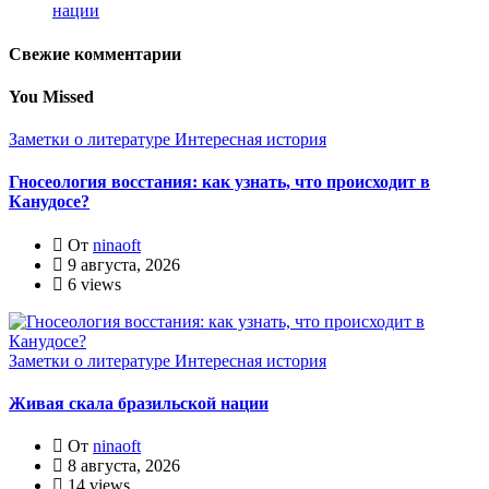
нации
Свежие комментарии
You Missed
Заметки о литературе
Интересная история
Гносеология восстания: как узнать, что происходит в
Канудосе?
От
ninaoft
9 августа, 2026
6 views
Заметки о литературе
Интересная история
Живая скала бразильской нации
От
ninaoft
8 августа, 2026
14 views