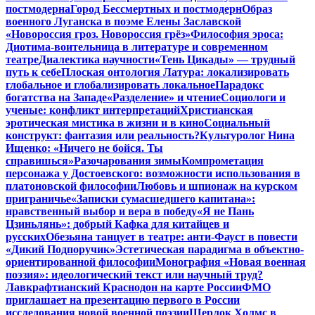
постмодерна
Город Бессмертных и постмодерн
Образ
военного Луганска в поэме Елены Заславской
«Новороссия гроз. Новороссия грёз»
Философия эроса:
Диотима-воительница в литературе и современном
театре
Диалектика научности
«Тень Цикады» — трудный
путь к себе
Плоская онтология Латура: локализировать
глобальное и глобализировать локальное
Парадокс
богатства на Западе
«Разделение» и чтение
Социологи и
ученые: конфликт интерпретаций
Христианская
эротическая мистика в жизни и в кино
Социальный
конструкт: фантазия или реальность?
Культуролог Нина
Ищенко: «Ничего не бойся. Ты
справишься»
Разочарования зимы
Компрометация
персонажа у Достоевского: возможности использования в
платоновской философии
Любовь и шпионаж на курском
приграничье
«Записки сумасшедшего капитана»:
нравственный выбор и вера в победу
«Я не Пань
Цзиньлянь»: добрый Кафка для китайцев и
русских
Обезьяна танцует в театре: анти-Фауст в повести
«Дикий Подпоручик»
Эстетическая парадигма в объектно-
ориентированной философии
Монография «Новая военная
поэзия»: идеологический текст или научный труд?
Лавкрафтианский Краснодон на карте России
ФМО
приглашает на презентацию первого в России
исследования новой военной поэзии
Шерлок Холмс в