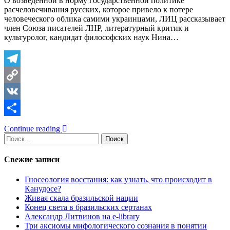
О возведенной в норму государственной политике
расчеловечивания русских, которое привело к потере
человеческого облика самими украинцами, ЛИЦ рассказывает
член Союза писателей ЛНР, литературный критик и
культуролог, кандидат философских наук Нина…
Telegram
Copy
Link
VK
Отправить
Continue reading
Найти:
Свежие записи
Гносеология восстания: как узнать, что происходит в
Канудосе?
Живая скала бразильской нации
Конец света в бразильских сертанах
Александр Литвинов на e-library
Три аксиомы мифологического сознания в понятии