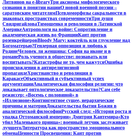
Литвинов на e-library
Три аксиомы мифологического
сознания в понятии нации
О новой военной поэзии –
саратовским читателям
Псевдоморфозы сакральности в
знаковых пространствах современности
Три души
Свидригайлова
Тимошенко и революция в Латинской
Америке
Антропологи на войне: Сопротивление и
академическая жизнь во Франции
Кант против
розенкрейцеров
Bloody Mary: коктейль или глумление над
Богоматерью?
Гендерная оппозиция и любовь к
Родине
Человек ли женщина: София на иконе и в
романе
Роль ученого в обществе: познавать или
воспитывать?
Катастрофы не то, чем кажутся
Ошибка
происхождения в антирелигиозной
пропаганде
Христианство и революция в
Каракасе
Объективный и субъективный успех
аргументации
Аналитическая философия религии: что
доказывает онтологическое доказательство?
Сам себе
режиссер: «Восемь с половиной» в
«Иллюзионе»
Контингентное сущее, иерархические
причины и материя
Доказательства бытия Божия в
аналитической философии
Русский след: «История роста и
упадка Оттоманской империи» Дмитрия Кантемира
«Кто
убил Маленького принца»: военный летчик заслуживает
лучшего
Литература как пространство эмоционального
обмена
Ценности Просвещения: Кант против