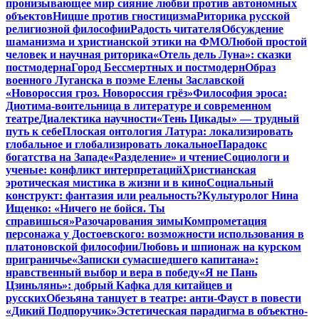
пронизывающее мир сияние любви против автономных
объектов
Ницше против гностицизма
Риторика русской
религиозной философии
Радость читателя
Обсуждение
шаманизма и христианской этики на ФМО
Любой простой
человек и научная риторика
«Отель дель Луна»: сказки
постмодерна
Город Бессмертных и постмодерн
Образ
военного Луганска в поэме Елены Заславской
«Новороссия гроз. Новороссия грёз»
Философия эроса:
Диотима-воительница в литературе и современном
театре
Диалектика научности
«Тень Цикады» — трудный
путь к себе
Плоская онтология Латура: локализировать
глобальное и глобализировать локальное
Парадокс
богатства на Западе
«Разделение» и чтение
Социологи и
ученые: конфликт интерпретаций
Христианская
эротическая мистика в жизни и в кино
Социальный
конструкт: фантазия или реальность?
Культуролог Нина
Ищенко: «Ничего не бойся. Ты
справишься»
Разочарования зимы
Компрометация
персонажа у Достоевского: возможности использования в
платоновской философии
Любовь и шпионаж на курском
приграничье
«Записки сумасшедшего капитана»:
нравственный выбор и вера в победу
«Я не Пань
Цзиньлянь»: добрый Кафка для китайцев и
русских
Обезьяна танцует в театре: анти-Фауст в повести
«Дикий Подпоручик»
Эстетическая парадигма в объектно-