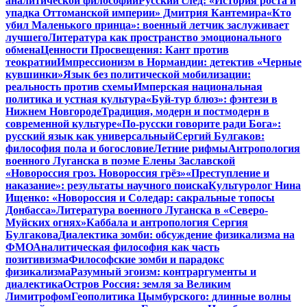
аналитической философии
Русский след: «История роста и
упадка Оттоманской империи» Дмитрия Кантемира
«Кто
убил Маленького принца»: военный летчик заслуживает
лучшего
Литература как пространство эмоционального
обмена
Ценности Просвещения: Кант против
теократии
Импрессионизм в Нормандии: детектив «Черные
кувшинки»
Язык без политической мобилизации:
реальность против схемы
Имперская национальная
политика и устная культура
«Буй-тур блюз»: фэнтези в
Нижнем Новгороде
Традиция, модерн и постмодерн в
современной культуре
«По-русски говорите ради Бога»:
русский язык как универсальный
Сергий Булгаков:
философия пола и богословие
Летние рифмы
Антропология
военного Луганска в поэме Елены Заславской
«Новороссия гроз. Новороссия грёз»
«Преступление и
наказание»: результаты научного поиска
Культуролог Нина
Ищенко: «Новороссия и Соледар: сакральные топосы
Донбасса»
Литература военного Луганска в «Северо-
Муйских огнях»
Каббала и антропология Сергия
Булгакова
Диалектика зомби: обсуждение физикализма на
ФМО
Аналитическая философия как часть
позитивизма
Философские зомби и парадокс
физикализма
Разумный эгоизм: контраргументы и
диалектика
Остров Россия: земля за Великим
Лимитрофом
Геополитика Цымбурского: длинные волны