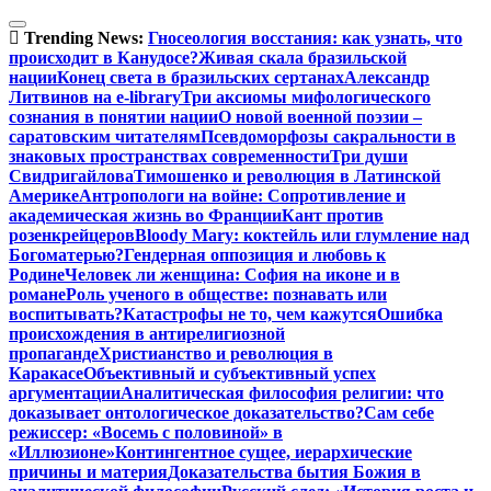
Перейти
к
Trending News:
Гносеология восстания: как узнать, что
содержимому
происходит в Канудосе?
Живая скала бразильской
нации
Конец света в бразильских сертанах
Александр
Литвинов на e-library
Три аксиомы мифологического
сознания в понятии нации
О новой военной поэзии –
саратовским читателям
Псевдоморфозы сакральности в
знаковых пространствах современности
Три души
Свидригайлова
Тимошенко и революция в Латинской
Америке
Антропологи на войне: Сопротивление и
академическая жизнь во Франции
Кант против
розенкрейцеров
Bloody Mary: коктейль или глумление над
Богоматерью?
Гендерная оппозиция и любовь к
Родине
Человек ли женщина: София на иконе и в
романе
Роль ученого в обществе: познавать или
воспитывать?
Катастрофы не то, чем кажутся
Ошибка
происхождения в антирелигиозной
пропаганде
Христианство и революция в
Каракасе
Объективный и субъективный успех
аргументации
Аналитическая философия религии: что
доказывает онтологическое доказательство?
Сам себе
режиссер: «Восемь с половиной» в
«Иллюзионе»
Контингентное сущее, иерархические
причины и материя
Доказательства бытия Божия в