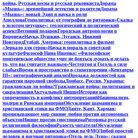
война, Русская весна и русская реконкиста
Дорама
«Мышь»: древнейший детектив и родители
Дорама
«Мышь»: новый Эдип и наука в роли
Аполлона
Геополитика: от географии до риторики
«Сказка
о золотом петушке»: теологический и политический
аспект
Весенний подарок
Городская антропология в
Воронеже
Наука, Пушкин, Луганск, Нижний
Новгород
Гудбай, Америка: геополитика в фильме
«Зеркало для героя»
Наука и мораль в советской
культуре
Философ Нина Ищенко: «Философское
монтеневское общество учит не бояться думать и делать
то, что вы считаете важным»
Честертон и Гоголь о силе
слабых
Время и пространство в стихотворении «Кентавры
III»: онтографический анализ
Продажа должностей как
гарантия народной свободы
Донбасс, Россия, Украина:
гражданская ли война?
Гражданская война: политизация и
сакрализация
Актуальный Ницше
История как
современность и конфликт интерпретаций
Национализм,
модерн и Римская империя
Обсуждение шаманизма и
христианской этики на ФМО
Данте, Кант, Харман:
пронизывающее мир сияние любви против автономных
объектов
Ницше против гностицизма
Риторика русской
религиозной философии
Радость читателя
Обсуждение
шаманизма и христианской этики на ФМО
Любой простой
человек и научная риторика
«Отель дель Луна»: сказки