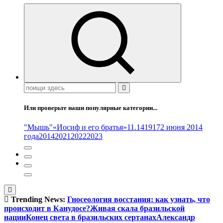
Поиск:
Или проверьте наши популярные категории...
"Мышь"
«Иосиф и его братья»
11.14
1917
2 июня 2014
года
2014
2021
2022
2023
Trending News:
Гносеология восстания: как узнать, что
происходит в Канудосе?
Живая скала бразильской
нации
Конец света в бразильских сертанах
Александр