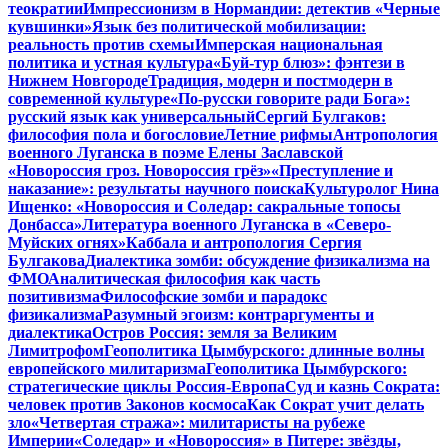
теократии
Импрессионизм в Нормандии: детектив «Черные
кувшинки»
Язык без политической мобилизации:
реальность против схемы
Имперская национальная
политика и устная культура
«Буй-тур блюз»: фэнтези в
Нижнем Новгороде
Традиция, модерн и постмодерн в
современной культуре
«По-русски говорите ради Бога»:
русский язык как универсальный
Сергий Булгаков:
философия пола и богословие
Летние рифмы
Антропология
военного Луганска в поэме Елены Заславской
«Новороссия гроз. Новороссия грёз»
«Преступление и
наказание»: результаты научного поиска
Культуролог Нина
Ищенко: «Новороссия и Соледар: сакральные топосы
Донбасса»
Литература военного Луганска в «Северо-
Муйских огнях»
Каббала и антропология Сергия
Булгакова
Диалектика зомби: обсуждение физикализма на
ФМО
Аналитическая философия как часть
позитивизма
Философские зомби и парадокс
физикализма
Разумный эгоизм: контраргументы и
диалектика
Остров Россия: земля за Великим
Лимитрофом
Геополитика Цымбурского: длинные волны
европейского милитаризма
Геополитика Цымбурского:
стратегические циклы Россия-Европа
Суд и казнь Сократа:
человек против Законов космоса
Как Сократ учит делать
зло
«Четвертая стража»: милитаристы на рубеже
Империи
«Соледар» и «Новороссия» в Питере: звёзды,