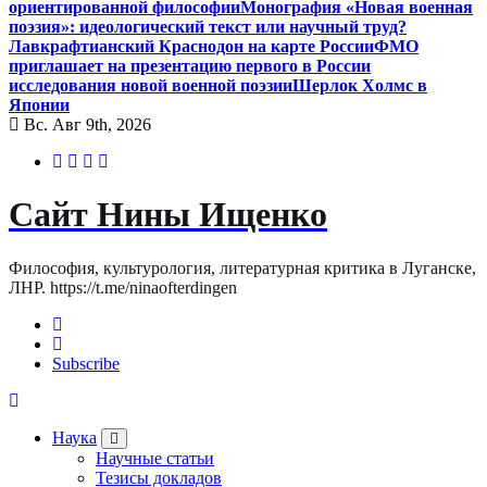
ориентированной философии
Монография «Новая военная
поэзия»: идеологический текст или научный труд?
Лавкрафтианский Краснодон на карте России
ФМО
приглашает на презентацию первого в России
исследования новой военной поэзии
Шерлок Холмс в
Японии
Вс. Авг 9th, 2026
Сайт Нины Ищенко
Философия, культурология, литературная критика в Луганске,
ЛНР. https://t.me/ninaofterdingen
Subscribe
Наука
Научные статьи
Тезисы докладов