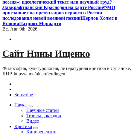
поэзия»: идеологический текст или научный труд?
Лавкрафтианский Краснодон на карте России
ФМО
приглашает на презентацию первого в России
исследования новой военной поэзии
Шерлок Холмс в
Японии
Патриот Мориарти
Вс. Авг 9th, 2026
Сайт Нины Ищенко
Философия, культурология, литературная критика в Луганске,
ЛНР. https://t.me/ninaofterdingen
Subscribe
Наука
Научные статьи
Тезисы докладов
Видео
Критика
Кинорецензии