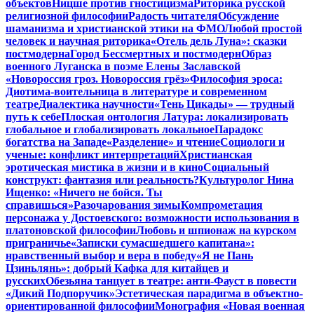
объектов
Ницше против гностицизма
Риторика русской
религиозной философии
Радость читателя
Обсуждение
шаманизма и христианской этики на ФМО
Любой простой
человек и научная риторика
«Отель дель Луна»: сказки
постмодерна
Город Бессмертных и постмодерн
Образ
военного Луганска в поэме Елены Заславской
«Новороссия гроз. Новороссия грёз»
Философия эроса:
Диотима-воительница в литературе и современном
театре
Диалектика научности
«Тень Цикады» — трудный
путь к себе
Плоская онтология Латура: локализировать
глобальное и глобализировать локальное
Парадокс
богатства на Западе
«Разделение» и чтение
Социологи и
ученые: конфликт интерпретаций
Христианская
эротическая мистика в жизни и в кино
Социальный
конструкт: фантазия или реальность?
Культуролог Нина
Ищенко: «Ничего не бойся. Ты
справишься»
Разочарования зимы
Компрометация
персонажа у Достоевского: возможности использования в
платоновской философии
Любовь и шпионаж на курском
приграничье
«Записки сумасшедшего капитана»:
нравственный выбор и вера в победу
«Я не Пань
Цзиньлянь»: добрый Кафка для китайцев и
русских
Обезьяна танцует в театре: анти-Фауст в повести
«Дикий Подпоручик»
Эстетическая парадигма в объектно-
ориентированной философии
Монография «Новая военная