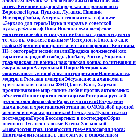
о золотом петушке»: теологический и политический
аспект
Весенний подарок
Городская антропология в
Воронеже
Наука, Пушкин, Луганск, Нижний
Новгород
Гудбай, Америка: геополитика в фильме
«Зеркало для героя»
Наука и мораль в советской
культуре
Философ Нина Ищенко: «Философское
монтеневское общество учит не бояться думать и делать
то, что вы считаете важным»
Честертон и Гоголь о силе
слабых
Время и пространство в стихотворении «Кентавры
III»: онтографический анализ
Продажа должностей как
гарантия народной свободы
Донбасс, Россия, Украина:
гражданская ли война?
Гражданская война: политизация и
сакрализация
Актуальный Ницше
История как
современность и конфликт интерпретаций
Национализм,
модерн и Римская империя
Обсуждение шаманизма и
христианской этики на ФМО
Данте, Кант, Харман:
пронизывающее мир сияние любви против автономных
объектов
Ницше против гностицизма
Риторика русской
религиозной философии
Радость читателя
Обсуждение
шаманизма и христианской этики на ФМО
Любой простой
человек и научная риторика
«Отель дель Луна»: сказки
постмодерна
Город Бессмертных и постмодерн
Образ
военного Луганска в поэме Елены Заславской
«Новороссия гроз. Новороссия грёз»
Философия эроса:
Диотима-воительница в литературе и современном