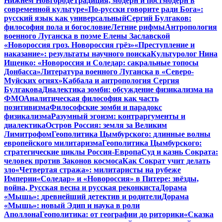
Нижнем Новгороде
Традиция, модерн и постмодерн в
современной культуре
«По-русски говорите ради Бога»:
русский язык как универсальный
Сергий Булгаков:
философия пола и богословие
Летние рифмы
Антропология
военного Луганска в поэме Елены Заславской
«Новороссия гроз. Новороссия грёз»
«Преступление и
наказание»: результаты научного поиска
Культуролог Нина
Ищенко: «Новороссия и Соледар: сакральные топосы
Донбасса»
Литература военного Луганска в «Северо-
Муйских огнях»
Каббала и антропология Сергия
Булгакова
Диалектика зомби: обсуждение физикализма на
ФМО
Аналитическая философия как часть
позитивизма
Философские зомби и парадокс
физикализма
Разумный эгоизм: контраргументы и
диалектика
Остров Россия: земля за Великим
Лимитрофом
Геополитика Цымбурского: длинные волны
европейского милитаризма
Геополитика Цымбурского:
стратегические циклы Россия-Европа
Суд и казнь Сократа:
человек против Законов космоса
Как Сократ учит делать
зло
«Четвертая стража»: милитаристы на рубеже
Империи
«Соледар» и «Новороссия» в Питере: звёзды,
война, Русская весна и русская реконкиста
Дорама
«Мышь»: древнейший детектив и родители
Дорама
«Мышь»: новый Эдип и наука в роли
Аполлона
Геополитика: от географии до риторики
«Сказка