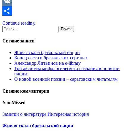
Copy
Link
VK
Отправить
Continue reading
Найти:
Свежие записи
Живая скала бразильской нации
Конец света в бразильских сертанах
Александр Литвинов на e-library
Три аксиомы мифологического сознания в понятии
нации
О новой военной поэзии – саратовским читателям
Свежие комментарии
You Missed
Заметки о литературе
Интересная история
Живая скала бразильской нации