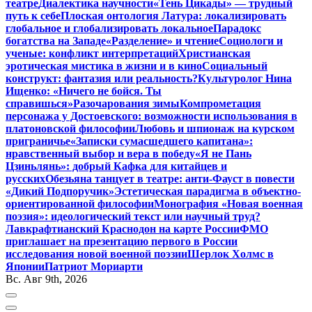
театре
Диалектика научности
«Тень Цикады» — трудный
путь к себе
Плоская онтология Латура: локализировать
глобальное и глобализировать локальное
Парадокс
богатства на Западе
«Разделение» и чтение
Социологи и
ученые: конфликт интерпретаций
Христианская
эротическая мистика в жизни и в кино
Социальный
конструкт: фантазия или реальность?
Культуролог Нина
Ищенко: «Ничего не бойся. Ты
справишься»
Разочарования зимы
Компрометация
персонажа у Достоевского: возможности использования в
платоновской философии
Любовь и шпионаж на курском
приграничье
«Записки сумасшедшего капитана»:
нравственный выбор и вера в победу
«Я не Пань
Цзиньлянь»: добрый Кафка для китайцев и
русских
Обезьяна танцует в театре: анти-Фауст в повести
«Дикий Подпоручик»
Эстетическая парадигма в объектно-
ориентированной философии
Монография «Новая военная
поэзия»: идеологический текст или научный труд?
Лавкрафтианский Краснодон на карте России
ФМО
приглашает на презентацию первого в России
исследования новой военной поэзии
Шерлок Холмс в
Японии
Патриот Мориарти
Вс. Авг 9th, 2026