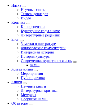
Наука
Научные статьи
Тезисы докладов
Видео
Критика
Кинорецензии
Культурные коды аниме
Литературные рецензии
Блог
Заметки о литературе
Философские комментарии
Интересная история
История культуры
Современная культурная жизнь
ФМО
Живая жизнь
Мероприятия
Публицистика
Книги
Научные книги
Литературная критика
Мемуары
Сборники ФМО
Об авторе