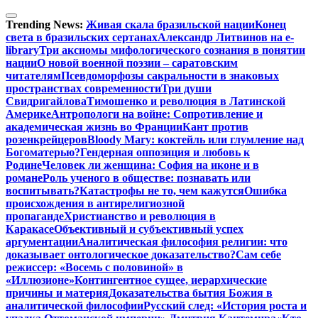
Перейти
к
Trending News:
Живая скала бразильской нации
Конец
содержимому
света в бразильских сертанах
Александр Литвинов на e-
library
Три аксиомы мифологического сознания в понятии
нации
О новой военной поэзии – саратовским
читателям
Псевдоморфозы сакральности в знаковых
пространствах современности
Три души
Свидригайлова
Тимошенко и революция в Латинской
Америке
Антропологи на войне: Сопротивление и
академическая жизнь во Франции
Кант против
розенкрейцеров
Bloody Mary: коктейль или глумление над
Богоматерью?
Гендерная оппозиция и любовь к
Родине
Человек ли женщина: София на иконе и в
романе
Роль ученого в обществе: познавать или
воспитывать?
Катастрофы не то, чем кажутся
Ошибка
происхождения в антирелигиозной
пропаганде
Христианство и революция в
Каракасе
Объективный и субъективный успех
аргументации
Аналитическая философия религии: что
доказывает онтологическое доказательство?
Сам себе
режиссер: «Восемь с половиной» в
«Иллюзионе»
Контингентное сущее, иерархические
причины и материя
Доказательства бытия Божия в
аналитической философии
Русский след: «История роста и