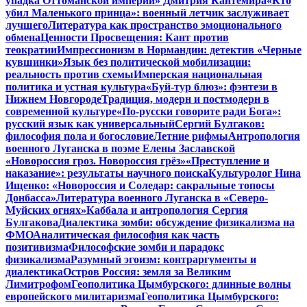
упадка Оттоманской империи» Дмитрия Кантемира
«Кто
убил Маленького принца»: военный летчик заслуживает
лучшего
Литература как пространство эмоционального
обмена
Ценности Просвещения: Кант против
теократии
Импрессионизм в Нормандии: детектив «Черные
кувшинки»
Язык без политической мобилизации:
реальность против схемы
Имперская национальная
политика и устная культура
«Буй-тур блюз»: фэнтези в
Нижнем Новгороде
Традиция, модерн и постмодерн в
современной культуре
«По-русски говорите ради Бога»:
русский язык как универсальный
Сергий Булгаков:
философия пола и богословие
Летние рифмы
Антропология
военного Луганска в поэме Елены Заславской
«Новороссия гроз. Новороссия грёз»
«Преступление и
наказание»: результаты научного поиска
Культуролог Нина
Ищенко: «Новороссия и Соледар: сакральные топосы
Донбасса»
Литература военного Луганска в «Северо-
Муйских огнях»
Каббала и антропология Сергия
Булгакова
Диалектика зомби: обсуждение физикализма на
ФМО
Аналитическая философия как часть
позитивизма
Философские зомби и парадокс
физикализма
Разумный эгоизм: контраргументы и
диалектика
Остров Россия: земля за Великим
Лимитрофом
Геополитика Цымбурского: длинные волны
европейского милитаризма
Геополитика Цымбурского: