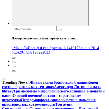
Поиск:
Или проверьте наши популярные категории...
"Мышь"
«Иосиф и его братья»
11.14
1917
2 июня 2014
года
2014
2021
2022
2023
Trending News:
Живая скала бразильской нации
Конец
света в бразильских сертанах
Александр Литвинов на e-
library
Три аксиомы мифологического сознания в понятии
нации
О новой военной поэзии – саратовским
читателям
Псевдоморфозы сакральности в знаковых
пространствах современности
Три души
Свидригайлова
Тимошенко и революция в Латинской