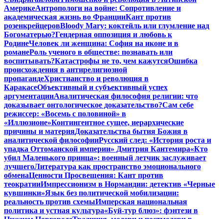
Америке
Антропологи на войне: Сопротивление и
академическая жизнь во Франции
Кант против
розенкрейцеров
Bloody Mary: коктейль или глумление над
Богоматерью?
Гендерная оппозиция и любовь к
Родине
Человек ли женщина: София на иконе и в
романе
Роль ученого в обществе: познавать или
воспитывать?
Катастрофы не то, чем кажутся
Ошибка
происхождения в антирелигиозной
пропаганде
Христианство и революция в
Каракасе
Объективный и субъективный успех
аргументации
Аналитическая философия религии: что
доказывает онтологическое доказательство?
Сам себе
режиссер: «Восемь с половиной» в
«Иллюзионе»
Контингентное сущее, иерархические
причины и материя
Доказательства бытия Божия в
аналитической философии
Русский след: «История роста и
упадка Оттоманской империи» Дмитрия Кантемира
«Кто
убил Маленького принца»: военный летчик заслуживает
лучшего
Литература как пространство эмоционального
обмена
Ценности Просвещения: Кант против
теократии
Импрессионизм в Нормандии: детектив «Черные
кувшинки»
Язык без политической мобилизации:
реальность против схемы
Имперская национальная
политика и устная культура
«Буй-тур блюз»: фэнтези в