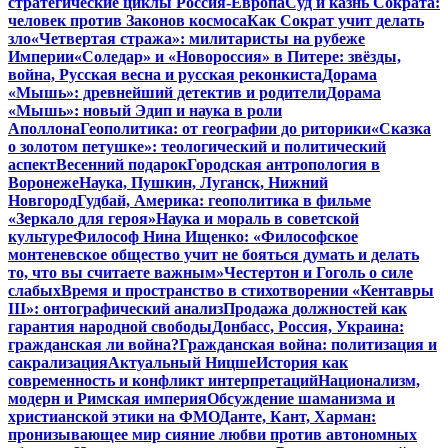
стратегические циклы Россия-Европа
Суд и казнь Сократа:
человек против Законов космоса
Как Сократ учит делать
зло
«Четвертая стража»: милитаристы на рубеже
Империи
«Соледар» и «Новороссия» в Питере: звёзды,
война, Русская весна и русская реконкиста
Дорама
«Мышь»: древнейший детектив и родители
Дорама
«Мышь»: новый Эдип и наука в роли
Аполлона
Геополитика: от географии до риторики
«Сказка
о золотом петушке»: теологический и политический
аспект
Весенний подарок
Городская антропология в
Воронеже
Наука, Пушкин, Луганск, Нижний
Новгород
Гудбай, Америка: геополитика в фильме
«Зеркало для героя»
Наука и мораль в советской
культуре
Философ Нина Ищенко: «Философское
монтеневское общество учит не бояться думать и делать
то, что вы считаете важным»
Честертон и Гоголь о силе
слабых
Время и пространство в стихотворении «Кентавры
III»: онтографический анализ
Продажа должностей как
гарантия народной свободы
Донбасс, Россия, Украина:
гражданская ли война?
Гражданская война: политизация и
сакрализация
Актуальный Ницше
История как
современность и конфликт интерпретаций
Национализм,
модерн и Римская империя
Обсуждение шаманизма и
христианской этики на ФМО
Данте, Кант, Харман:
пронизывающее мир сияние любви против автономных