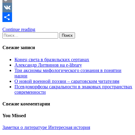
Copy
Link
VK
Отправить
Continue reading
Найти:
Свежие записи
Конец света в бразильских сертанах
Александр Литвинов на e-library
Три аксиомы мифологического сознания в понятии
нации
О новой военной поэзии – саратовским читателям
Псевдоморфозы сакральности в знаковых пространствах
современности
Свежие комментарии
You Missed
Заметки о литературе
Интересная история