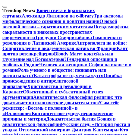
Перейти
к
Trending News:
Конец света в бразильских
содержимому
сертанах
Александр Литвинов на e-library
Три аксиомы
мифологического сознания в понятии нации
О новой
военной поэзии – саратовским читателям
Псевдоморфозы
сакральности в знаковых пространствах
современности
Три души Свидригайлова
Тимошенко и
революция в Латинской Америке
Антропологи на войне:
Сопротивление и академическая жизнь во Франции
Кант
против розенкрейцеров
Bloody Mary: коктейль или
глумление над Богоматерью?
Гендерная оппозиция и
любовь к Родине
Человек ли женщина: София на иконе и в
романе
Роль ученого в обществе: познавать или
воспитывать?
Катастрофы не то, чем кажутся
Ошибка
происхождения в антирелигиозной
пропаганде
Христианство и революция в
Каракасе
Объективный и субъективный успех
аргументации
Аналитическая философия религии: что
доказывает онтологическое доказательство?
Сам себе
режиссер: «Восемь с половиной» в
«Иллюзионе»
Контингентное сущее, иерархические
причины и материя
Доказательства бытия Божия в
аналитической философии
Русский след: «История роста и
упадка Оттоманской империи» Дмитрия Кантемира
«Кто