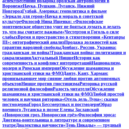
аспект
Весенний подарок
Городская антропология в
Воронеже
Наука, Пушкин, Луганск, Нижний
Новгород
Гудбай, Америка: геополитика в фильме
«Зеркало для героя»
Наука и мораль в советской
культуре
Философ Нина Ищенко: «Философское
монтеневское общество учит не бояться думать и делать
то, что вы считаете важным»
Честертон и Гоголь о силе
слабых
Время и пространство в стихотворении «Кентавры
III»: онтографический анализ
Продажа должностей как
гарантия народной свободы
Донбасс, Россия, Украина:
гражданская ли война?
Гражданская война: политизация и
сакрализация
Актуальный Ницше
История как
современность и конфликт интерпретаций
Национализм,
модерн и Римская империя
Обсуждение шаманизма и
христианской этики на ФМО
Данте, Кант, Харман:
пронизывающее мир сияние любви против автономных
объектов
Ницше против гностицизма
Риторика русской
религиозной философии
Радость читателя
Обсуждение
шаманизма и христианской этики на ФМО
Любой простой
человек и научная риторика
«Отель дель Луна»: сказки
постмодерна
Город Бессмертных и постмодерн
Образ
военного Луганска в поэме Елены Заславской
«Новороссия гроз. Новороссия грёз»
Философия эроса:
Диотима-воительница в литературе и современном
театре
Диалектика научности
«Тень Цикады» — трудный