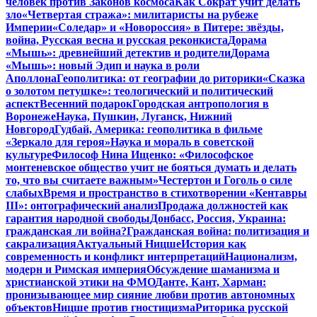
человек против Законов космоса
Как Сократ учит делать
зло
«Четвертая стража»: милитаристы на рубеже
Империи
«Соледар» и «Новороссия» в Питере: звёзды,
война, Русская весна и русская реконкиста
Дорама
«Мышь»: древнейший детектив и родители
Дорама
«Мышь»: новый Эдип и наука в роли
Аполлона
Геополитика: от географии до риторики
«Сказка
о золотом петушке»: теологический и политический
аспект
Весенний подарок
Городская антропология в
Воронеже
Наука, Пушкин, Луганск, Нижний
Новгород
Гудбай, Америка: геополитика в фильме
«Зеркало для героя»
Наука и мораль в советской
культуре
Философ Нина Ищенко: «Философское
монтеневское общество учит не бояться думать и делать
то, что вы считаете важным»
Честертон и Гоголь о силе
слабых
Время и пространство в стихотворении «Кентавры
III»: онтографический анализ
Продажа должностей как
гарантия народной свободы
Донбасс, Россия, Украина:
гражданская ли война?
Гражданская война: политизация и
сакрализация
Актуальный Ницше
История как
современность и конфликт интерпретаций
Национализм,
модерн и Римская империя
Обсуждение шаманизма и
христианской этики на ФМО
Данте, Кант, Харман:
пронизывающее мир сияние любви против автономных
объектов
Ницше против гностицизма
Риторика русской