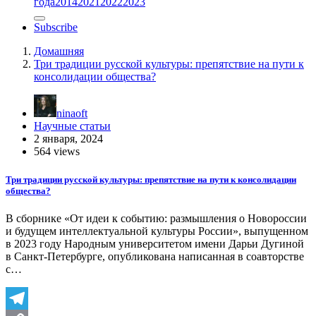
года
2014
2021
2022
2023
Subscribe
Домашняя
Три традиции русской культуры: препятствие на пути к
консолидации общества?
ninaoft
Научные статьи
2 января, 2024
564 views
Три традиции русской культуры: препятствие на пути к консолидации
общества?
В сборнике «От идеи к событию: размышления о Новороссии
и будущем интеллектуальной культуры России», выпущенном
в 2023 году Народным университетом имени Дарьи Дугиной
в Санкт-Петербурге, опубликована написанная в соавторстве
с…