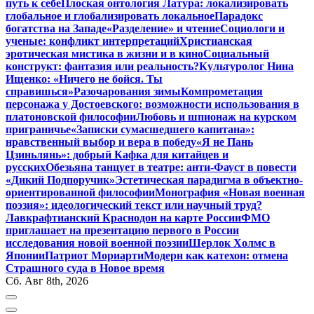
путь к себе
Плоская онтология Латура: локализировать
глобальное и глобализировать локальное
Парадокс
богатства на Западе
«Разделение» и чтение
Социологи и
ученые: конфликт интерпретаций
Христианская
эротическая мистика в жизни и в кино
Социальный
конструкт: фантазия или реальность?
Культуролог Нина
Ищенко: «Ничего не бойся. Ты
справишься»
Разочарования зимы
Компрометация
персонажа у Достоевского: возможности использования в
платоновской философии
Любовь и шпионаж на курском
приграничье
«Записки сумасшедшего капитана»:
нравственный выбор и вера в победу
«Я не Пань
Цзиньлянь»: добрый Кафка для китайцев и
русских
Обезьяна танцует в театре: анти-Фауст в повести
«Дикий Подпоручик»
Эстетическая парадигма в объектно-
ориентированной философии
Монография «Новая военная
поэзия»: идеологический текст или научный труд?
Лавкрафтианский Краснодон на карте России
ФМО
приглашает на презентацию первого в России
исследования новой военной поэзии
Шерлок Холмс в
Японии
Патриот Мориарти
Модерн как катехон: отмена
Страшного суда в Новое время
Сб. Авг 8th, 2026