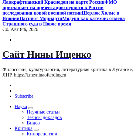
Лавкрафтианский Краснодон на карте России
ФМО
приглашает на презентацию первого в России
исследования новой военной поэзии
Шерлок Холмс в
Японии
Патриот Мориарти
Модерн как катехон: отмена
Страшного суда в Новое время
Сб. Авг 8th, 2026
Сайт Нины Ищенко
Философия, культурология, литературная критика в Луганске,
ЛНР. https://t.me/ninaofterdingen
Subscribe
Наука
Научные статьи
Тезисы докладов
Видео
Критика
Кинорецензии