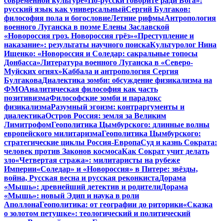
современной культуре
«По-русски говорите ради Бога»:
русский язык как универсальный
Сергий Булгаков:
философия пола и богословие
Летние рифмы
Антропология
военного Луганска в поэме Елены Заславской
«Новороссия гроз. Новороссия грёз»
«Преступление и
наказание»: результаты научного поиска
Культуролог Нина
Ищенко: «Новороссия и Соледар: сакральные топосы
Донбасса»
Литература военного Луганска в «Северо-
Муйских огнях»
Каббала и антропология Сергия
Булгакова
Диалектика зомби: обсуждение физикализма на
ФМО
Аналитическая философия как часть
позитивизма
Философские зомби и парадокс
физикализма
Разумный эгоизм: контраргументы и
диалектика
Остров Россия: земля за Великим
Лимитрофом
Геополитика Цымбурского: длинные волны
европейского милитаризма
Геополитика Цымбурского:
стратегические циклы Россия-Европа
Суд и казнь Сократа:
человек против Законов космоса
Как Сократ учит делать
зло
«Четвертая стража»: милитаристы на рубеже
Империи
«Соледар» и «Новороссия» в Питере: звёзды,
война, Русская весна и русская реконкиста
Дорама
«Мышь»: древнейший детектив и родители
Дорама
«Мышь»: новый Эдип и наука в роли
Аполлона
Геополитика: от географии до риторики
«Сказка
о золотом петушке»: теологический и политический