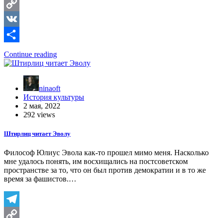
Telegram
Copy
Link
VK
Отправить
Continue reading
ninaoft
История культуры
2 мая, 2022
292 views
Штирлиц читает Эволу
Философ Юлиус Эвола как-то прошел мимо меня. Насколько
мне удалось понять, им восхищались на постсоветском
пространстве за то, что он был против демократии и в то же
время за фашистов.…
Telegram