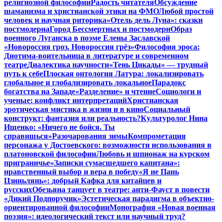
религиозной философии
Радость читателя
Обсуждение
шаманизма и христианской этики на ФМО
Любой простой
человек и научная риторика
«Отель дель Луна»: сказки
постмодерна
Город Бессмертных и постмодерн
Образ
военного Луганска в поэме Елены Заславской
«Новороссия гроз. Новороссия грёз»
Философия эроса:
Диотима-воительница в литературе и современном
театре
Диалектика научности
«Тень Цикады» — трудный
путь к себе
Плоская онтология Латура: локализировать
глобальное и глобализировать локальное
Парадокс
богатства на Западе
«Разделение» и чтение
Социологи и
ученые: конфликт интерпретаций
Христианская
эротическая мистика в жизни и в кино
Социальный
конструкт: фантазия или реальность?
Культуролог Нина
Ищенко: «Ничего не бойся. Ты
справишься»
Разочарования зимы
Компрометация
персонажа у Достоевского: возможности использования в
платоновской философии
Любовь и шпионаж на курском
приграничье
«Записки сумасшедшего капитана»:
нравственный выбор и вера в победу
«Я не Пань
Цзиньлянь»: добрый Кафка для китайцев и
русских
Обезьяна танцует в театре: анти-Фауст в повести
«Дикий Подпоручик»
Эстетическая парадигма в объектно-
ориентированной философии
Монография «Новая военная
поэзия»: идеологический текст или научный труд?