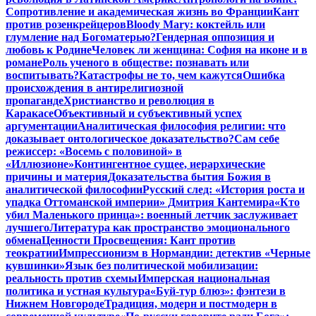
Сопротивление и академическая жизнь во Франции
Кант
против розенкрейцеров
Bloody Mary: коктейль или
глумление над Богоматерью?
Гендерная оппозиция и
любовь к Родине
Человек ли женщина: София на иконе и в
романе
Роль ученого в обществе: познавать или
воспитывать?
Катастрофы не то, чем кажутся
Ошибка
происхождения в антирелигиозной
пропаганде
Христианство и революция в
Каракасе
Объективный и субъективный успех
аргументации
Аналитическая философия религии: что
доказывает онтологическое доказательство?
Сам себе
режиссер: «Восемь с половиной» в
«Иллюзионе»
Контингентное сущее, иерархические
причины и материя
Доказательства бытия Божия в
аналитической философии
Русский след: «История роста и
упадка Оттоманской империи» Дмитрия Кантемира
«Кто
убил Маленького принца»: военный летчик заслуживает
лучшего
Литература как пространство эмоционального
обмена
Ценности Просвещения: Кант против
теократии
Импрессионизм в Нормандии: детектив «Черные
кувшинки»
Язык без политической мобилизации:
реальность против схемы
Имперская национальная
политика и устная культура
«Буй-тур блюз»: фэнтези в
Нижнем Новгороде
Традиция, модерн и постмодерн в