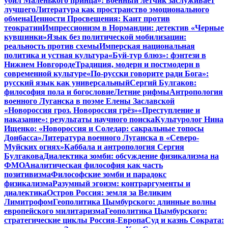
убил Маленького принца»: военный летчик заслуживает
лучшего
Литература как пространство эмоционального
обмена
Ценности Просвещения: Кант против
теократии
Импрессионизм в Нормандии: детектив «Черные
кувшинки»
Язык без политической мобилизации:
реальность против схемы
Имперская национальная
политика и устная культура
«Буй-тур блюз»: фэнтези в
Нижнем Новгороде
Традиция, модерн и постмодерн в
современной культуре
«По-русски говорите ради Бога»:
русский язык как универсальный
Сергий Булгаков:
философия пола и богословие
Летние рифмы
Антропология
военного Луганска в поэме Елены Заславской
«Новороссия гроз. Новороссия грёз»
«Преступление и
наказание»: результаты научного поиска
Культуролог Нина
Ищенко: «Новороссия и Соледар: сакральные топосы
Донбасса»
Литература военного Луганска в «Северо-
Муйских огнях»
Каббала и антропология Сергия
Булгакова
Диалектика зомби: обсуждение физикализма на
ФМО
Аналитическая философия как часть
позитивизма
Философские зомби и парадокс
физикализма
Разумный эгоизм: контраргументы и
диалектика
Остров Россия: земля за Великим
Лимитрофом
Геополитика Цымбурского: длинные волны
европейского милитаризма
Геополитика Цымбурского:
стратегические циклы Россия-Европа
Суд и казнь Сократа: