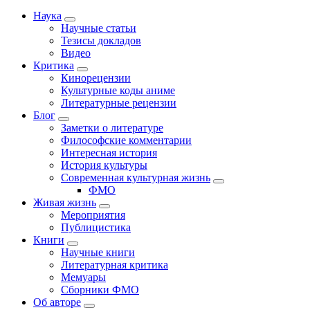
Наука
Научные статьи
Тезисы докладов
Видео
Критика
Кинорецензии
Культурные коды аниме
Литературные рецензии
Блог
Заметки о литературе
Философские комментарии
Интересная история
История культуры
Современная культурная жизнь
ФМО
Живая жизнь
Мероприятия
Публицистика
Книги
Научные книги
Литературная критика
Мемуары
Сборники ФМО
Об авторе