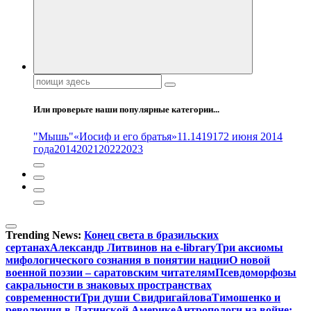
Поиск:
Или проверьте наши популярные категории...
"Мышь"
«Иосиф и его братья»
11.14
1917
2 июня 2014
года
2014
2021
2022
2023
Trending News:
Конец света в бразильских
сертанах
Александр Литвинов на e-library
Три аксиомы
мифологического сознания в понятии нации
О новой
военной поэзии – саратовским читателям
Псевдоморфозы
сакральности в знаковых пространствах
современности
Три души Свидригайлова
Тимошенко и
революция в Латинской Америке
Антропологи на войне: