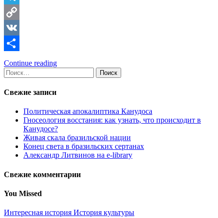
Telegram
Copy
Link
VK
Отправить
Continue reading
Найти:
Свежие записи
Политическая апокалиптика Канудоса
Гносеология восстания: как узнать, что происходит в
Канудосе?
Живая скала бразильской нации
Конец света в бразильских сертанах
Александр Литвинов на e-library
Свежие комментарии
You Missed
Интересная история
История культуры