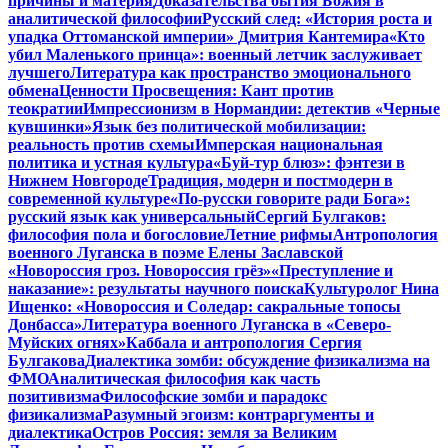
причины и материя
Доказательства бытия Божия в
аналитической философии
Русский след: «История роста и
упадка Оттоманской империи» Дмитрия Кантемира
«Кто
убил Маленького принца»: военный летчик заслуживает
лучшего
Литература как пространство эмоционального
обмена
Ценности Просвещения: Кант против
теократии
Импрессионизм в Нормандии: детектив «Черные
кувшинки»
Язык без политической мобилизации:
реальность против схемы
Имперская национальная
политика и устная культура
«Буй-тур блюз»: фэнтези в
Нижнем Новгороде
Традиция, модерн и постмодерн в
современной культуре
«По-русски говорите ради Бога»:
русский язык как универсальный
Сергий Булгаков:
философия пола и богословие
Летние рифмы
Антропология
военного Луганска в поэме Елены Заславской
«Новороссия гроз. Новороссия грёз»
«Преступление и
наказание»: результаты научного поиска
Культуролог Нина
Ищенко: «Новороссия и Соледар: сакральные топосы
Донбасса»
Литература военного Луганска в «Северо-
Муйских огнях»
Каббала и антропология Сергия
Булгакова
Диалектика зомби: обсуждение физикализма на
ФМО
Аналитическая философия как часть
позитивизма
Философские зомби и парадокс
физикализма
Разумный эгоизм: контраргументы и
диалектика
Остров Россия: земля за Великим