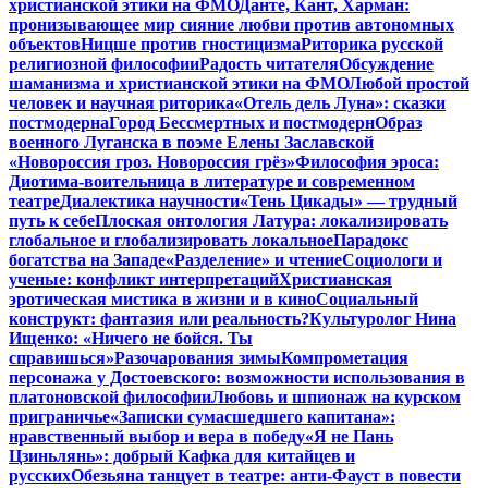
христианской этики на ФМО
Данте, Кант, Харман:
пронизывающее мир сияние любви против автономных
объектов
Ницше против гностицизма
Риторика русской
религиозной философии
Радость читателя
Обсуждение
шаманизма и христианской этики на ФМО
Любой простой
человек и научная риторика
«Отель дель Луна»: сказки
постмодерна
Город Бессмертных и постмодерн
Образ
военного Луганска в поэме Елены Заславской
«Новороссия гроз. Новороссия грёз»
Философия эроса:
Диотима-воительница в литературе и современном
театре
Диалектика научности
«Тень Цикады» — трудный
путь к себе
Плоская онтология Латура: локализировать
глобальное и глобализировать локальное
Парадокс
богатства на Западе
«Разделение» и чтение
Социологи и
ученые: конфликт интерпретаций
Христианская
эротическая мистика в жизни и в кино
Социальный
конструкт: фантазия или реальность?
Культуролог Нина
Ищенко: «Ничего не бойся. Ты
справишься»
Разочарования зимы
Компрометация
персонажа у Достоевского: возможности использования в
платоновской философии
Любовь и шпионаж на курском
приграничье
«Записки сумасшедшего капитана»:
нравственный выбор и вера в победу
«Я не Пань
Цзиньлянь»: добрый Кафка для китайцев и
русских
Обезьяна танцует в театре: анти-Фауст в повести