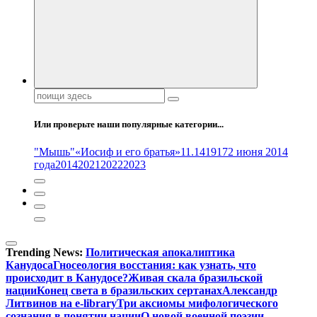
Поиск:
Или проверьте наши популярные категории...
"Мышь"
«Иосиф и его братья»
11.14
1917
2 июня 2014
года
2014
2021
2022
2023
Trending News:
Политическая апокалиптика
Канудоса
Гносеология восстания: как узнать, что
происходит в Канудосе?
Живая скала бразильской
нации
Конец света в бразильских сертанах
Александр
Литвинов на e-library
Три аксиомы мифологического
сознания в понятии нации
О новой военной поэзии –