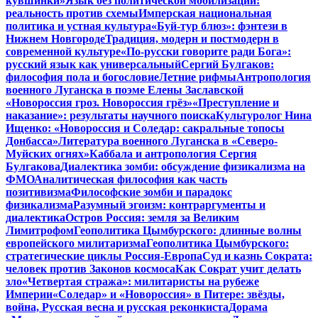
кувшинки»
Язык без политической мобилизации:
реальность против схемы
Имперская национальная
политика и устная культура
«Буй-тур блюз»: фэнтези в
Нижнем Новгороде
Традиция, модерн и постмодерн в
современной культуре
«По-русски говорите ради Бога»:
русский язык как универсальный
Сергий Булгаков:
философия пола и богословие
Летние рифмы
Антропология
военного Луганска в поэме Елены Заславской
«Новороссия гроз. Новороссия грёз»
«Преступление и
наказание»: результаты научного поиска
Культуролог Нина
Ищенко: «Новороссия и Соледар: сакральные топосы
Донбасса»
Литература военного Луганска в «Северо-
Муйских огнях»
Каббала и антропология Сергия
Булгакова
Диалектика зомби: обсуждение физикализма на
ФМО
Аналитическая философия как часть
позитивизма
Философские зомби и парадокс
физикализма
Разумный эгоизм: контраргументы и
диалектика
Остров Россия: земля за Великим
Лимитрофом
Геополитика Цымбурского: длинные волны
европейского милитаризма
Геополитика Цымбурского:
стратегические циклы Россия-Европа
Суд и казнь Сократа:
человек против Законов космоса
Как Сократ учит делать
зло
«Четвертая стража»: милитаристы на рубеже
Империи
«Соледар» и «Новороссия» в Питере: звёзды,
война, Русская весна и русская реконкиста
Дорама