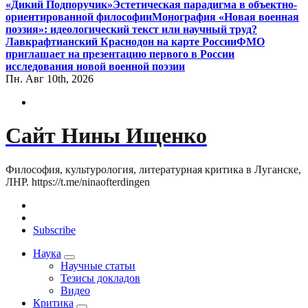
«Дикий Подпоручик»
Эстетическая парадигма в объектно-
ориентированной философии
Монография «Новая военная
поэзия»: идеологический текст или научный труд?
Лавкрафтианский Краснодон на карте России
ФМО
приглашает на презентацию первого в России
исследования новой военной поэзии
Пн. Авг 10th, 2026
Сайт Нины Ищенко
Философия, культурология, литературная критика в Луганске,
ЛНР. https://t.me/ninaofterdingen
Subscribe
Наука
Научные статьи
Тезисы докладов
Видео
Критика