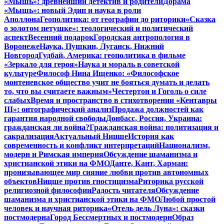
«Мышь»: древнейший детектив и родители
Дорама
«Мышь»: новый Эдип и наука в роли
Аполлона
Геополитика: от географии до риторики
«Сказка
о золотом петушке»: теологический и политический
аспект
Весенний подарок
Городская антропология в
Воронеже
Наука, Пушкин, Луганск, Нижний
Новгород
Гудбай, Америка: геополитика в фильме
«Зеркало для героя»
Наука и мораль в советской
культуре
Философ Нина Ищенко: «Философское
монтеневское общество учит не бояться думать и делать
то, что вы считаете важным»
Честертон и Гоголь о силе
слабых
Время и пространство в стихотворении «Кентавры
III»: онтографический анализ
Продажа должностей как
гарантия народной свободы
Донбасс, Россия, Украина:
гражданская ли война?
Гражданская война: политизация и
сакрализация
Актуальный Ницше
История как
современность и конфликт интерпретаций
Национализм,
модерн и Римская империя
Обсуждение шаманизма и
христианской этики на ФМО
Данте, Кант, Харман:
пронизывающее мир сияние любви против автономных
объектов
Ницше против гностицизма
Риторика русской
религиозной философии
Радость читателя
Обсуждение
шаманизма и христианской этики на ФМО
Любой простой
человек и научная риторика
«Отель дель Луна»: сказки
постмодерна
Город Бессмертных и постмодерн
Образ