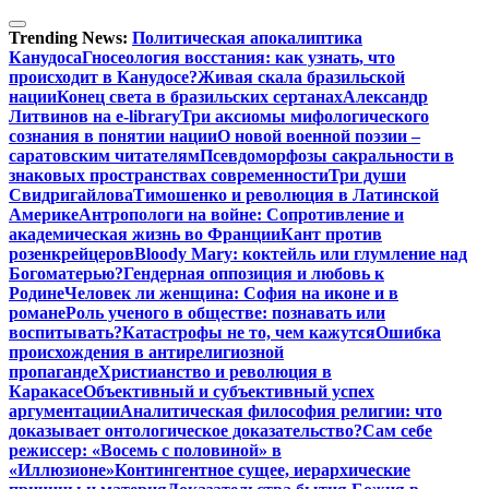
Перейти
к
Trending News:
Политическая апокалиптика
содержимому
Канудоса
Гносеология восстания: как узнать, что
происходит в Канудосе?
Живая скала бразильской
нации
Конец света в бразильских сертанах
Александр
Литвинов на e-library
Три аксиомы мифологического
сознания в понятии нации
О новой военной поэзии –
саратовским читателям
Псевдоморфозы сакральности в
знаковых пространствах современности
Три души
Свидригайлова
Тимошенко и революция в Латинской
Америке
Антропологи на войне: Сопротивление и
академическая жизнь во Франции
Кант против
розенкрейцеров
Bloody Mary: коктейль или глумление над
Богоматерью?
Гендерная оппозиция и любовь к
Родине
Человек ли женщина: София на иконе и в
романе
Роль ученого в обществе: познавать или
воспитывать?
Катастрофы не то, чем кажутся
Ошибка
происхождения в антирелигиозной
пропаганде
Христианство и революция в
Каракасе
Объективный и субъективный успех
аргументации
Аналитическая философия религии: что
доказывает онтологическое доказательство?
Сам себе
режиссер: «Восемь с половиной» в
«Иллюзионе»
Контингентное сущее, иерархические