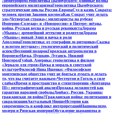
Лимитрофом
Геополитика Цымбурского: длинные волны
европейского милитаризма
Геополитика Цымбурского:
стратегические циклы Россия-Европа
Суд и казнь Сократа:
человек против Законов космоса
Как Сократ учит делать
зло
«Четвертая стража»: милитаристы на рубеже
Империи
«Соледар» и «Новороссия» в Питере: звёзды,
война, Русская весна и русская реконкиста
Дорама
«Мышь»: древнейший детектив и родители
Дорама
«Мышь»: новый Эдип и наука в роли
Аполлона
Геополитика: от географии до риторики
«Сказка
о золотом петушке»: теологический и политический
аспект
Весенний подарок
Городская антропология в
Воронеже
Наука, Пушкин, Луганск, Нижний
Новгород
Гудбай, Америка: геополитика в фильме
«Зеркало для героя»
Наука и мораль в советской
культуре
Философ Нина Ищенко: «Философское
монтеневское общество учит не бояться думать и делать
то, что вы считаете важным»
Честертон и Гоголь о силе
слабых
Время и пространство в стихотворении «Кентавры
III»: онтографический анализ
Продажа должностей как
гарантия народной свободы
Донбасс, Россия, Украина:
гражданская ли война?
Гражданская война: политизация и
сакрализация
Актуальный Ницше
История как
современность и конфликт интерпретаций
Национализм,
модерн и Римская империя
Обсуждение шаманизма и