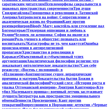
саратовским читателям
Псевдоморфозы сакральности в
знаковых пространствах современности
Три души
Свидригайлова
Тимошенко и революция в Латинской
Америке
Антропологи на войне: Сопротивление и
академическая жизнь во Франции
Кант против
розенкрейцеров
Bloody Mary: коктейль или глумление над
Богоматерью?
Гендерная оппозиция и любовь к
Родине
Человек ли женщина: София на иконе и в
романе
Роль ученого в обществе: познавать или
воспитывать?
Катастрофы не то, чем кажутся
Ошибка
происхождения в антирелигиозной
пропаганде
Христианство и революция в
Каракасе
Объективный и субъективный успех
аргументации
Аналитическая философия религии: что
доказывает онтологическое доказательство?
Сам себе
режиссер: «Восемь с половиной» в
«Иллюзионе»
Контингентное сущее, иерархические
причины и материя
Доказательства бытия Божия в
аналитической философии
Русский след: «История роста и
упадка Оттоманской империи» Дмитрия Кантемира
«Кто
убил Маленького принца»: военный летчик заслуживает
лучшего
Литература как пространство эмоционального
обмена
Ценности Просвещения: Кант против
теократии
Импрессионизм в Нормандии: детектив «Черные