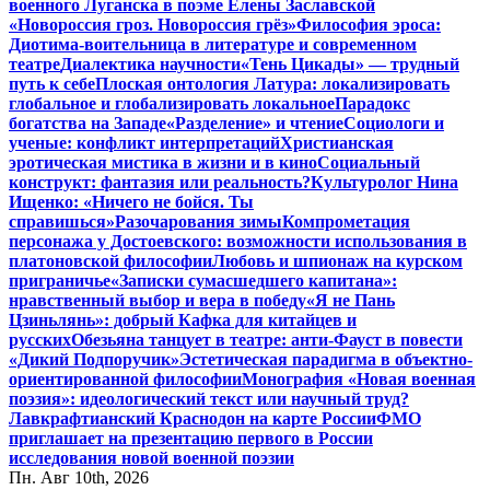
военного Луганска в поэме Елены Заславской
«Новороссия гроз. Новороссия грёз»
Философия эроса:
Диотима-воительница в литературе и современном
театре
Диалектика научности
«Тень Цикады» — трудный
путь к себе
Плоская онтология Латура: локализировать
глобальное и глобализировать локальное
Парадокс
богатства на Западе
«Разделение» и чтение
Социологи и
ученые: конфликт интерпретаций
Христианская
эротическая мистика в жизни и в кино
Социальный
конструкт: фантазия или реальность?
Культуролог Нина
Ищенко: «Ничего не бойся. Ты
справишься»
Разочарования зимы
Компрометация
персонажа у Достоевского: возможности использования в
платоновской философии
Любовь и шпионаж на курском
приграничье
«Записки сумасшедшего капитана»:
нравственный выбор и вера в победу
«Я не Пань
Цзиньлянь»: добрый Кафка для китайцев и
русских
Обезьяна танцует в театре: анти-Фауст в повести
«Дикий Подпоручик»
Эстетическая парадигма в объектно-
ориентированной философии
Монография «Новая военная
поэзия»: идеологический текст или научный труд?
Лавкрафтианский Краснодон на карте России
ФМО
приглашает на презентацию первого в России
исследования новой военной поэзии
Пн. Авг 10th, 2026