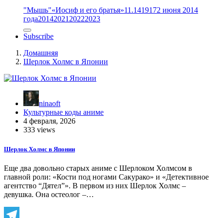
"Мышь"
«Иосиф и его братья»
11.14
1917
2 июня 2014
года
2014
2021
2022
2023
Subscribe
Домашняя
Шерлок Холмс в Японии
ninaoft
Культурные коды аниме
4 февраля, 2026
333 views
Шерлок Холмс в Японии
Еще два довольно старых аниме с Шерлоком Холмсом в
главной роли: «Кости под ногами Сакурако» и «Детективное
агентство “Дятел”». В первом из них Шерлок Холмс –
девушка. Она остеолог –…