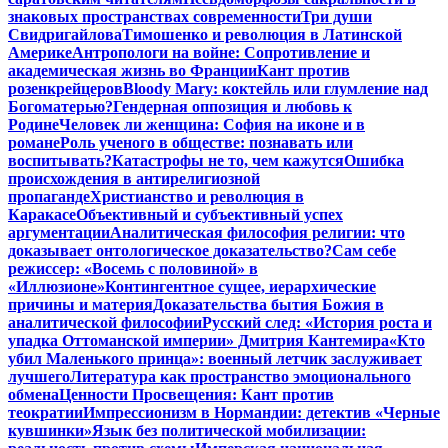
знаковых пространствах современности
Три души
Свидригайлова
Тимошенко и революция в Латинской
Америке
Антропологи на войне: Сопротивление и
академическая жизнь во Франции
Кант против
розенкрейцеров
Bloody Mary: коктейль или глумление над
Богоматерью?
Гендерная оппозиция и любовь к
Родине
Человек ли женщина: София на иконе и в
романе
Роль ученого в обществе: познавать или
воспитывать?
Катастрофы не то, чем кажутся
Ошибка
происхождения в антирелигиозной
пропаганде
Христианство и революция в
Каракасе
Объективный и субъективный успех
аргументации
Аналитическая философия религии: что
доказывает онтологическое доказательство?
Сам себе
режиссер: «Восемь с половиной» в
«Иллюзионе»
Контингентное сущее, иерархические
причины и материя
Доказательства бытия Божия в
аналитической философии
Русский след: «История роста и
упадка Оттоманской империи» Дмитрия Кантемира
«Кто
убил Маленького принца»: военный летчик заслуживает
лучшего
Литература как пространство эмоционального
обмена
Ценности Просвещения: Кант против
теократии
Импрессионизм в Нормандии: детектив «Черные
кувшинки»
Язык без политической мобилизации: