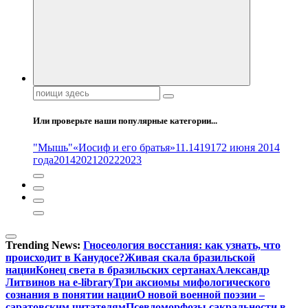
Поиск:
Или проверьте наши популярные категории...
"Мышь"
«Иосиф и его братья»
11.14
1917
2 июня 2014
года
2014
2021
2022
2023
Trending News:
Гносеология восстания: как узнать, что
происходит в Канудосе?
Живая скала бразильской
нации
Конец света в бразильских сертанах
Александр
Литвинов на e-library
Три аксиомы мифологического
сознания в понятии нации
О новой военной поэзии –
саратовским читателям
Псевдоморфозы сакральности в