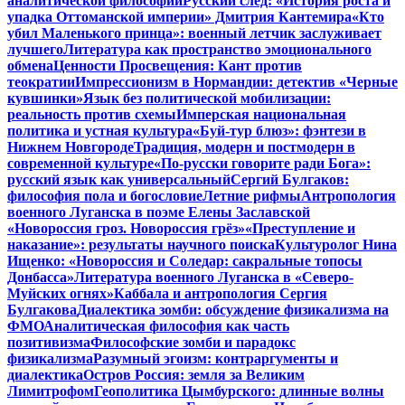
аналитической философии
Русский след: «История роста и
упадка Оттоманской империи» Дмитрия Кантемира
«Кто
убил Маленького принца»: военный летчик заслуживает
лучшего
Литература как пространство эмоционального
обмена
Ценности Просвещения: Кант против
теократии
Импрессионизм в Нормандии: детектив «Черные
кувшинки»
Язык без политической мобилизации:
реальность против схемы
Имперская национальная
политика и устная культура
«Буй-тур блюз»: фэнтези в
Нижнем Новгороде
Традиция, модерн и постмодерн в
современной культуре
«По-русски говорите ради Бога»:
русский язык как универсальный
Сергий Булгаков:
философия пола и богословие
Летние рифмы
Антропология
военного Луганска в поэме Елены Заславской
«Новороссия гроз. Новороссия грёз»
«Преступление и
наказание»: результаты научного поиска
Культуролог Нина
Ищенко: «Новороссия и Соледар: сакральные топосы
Донбасса»
Литература военного Луганска в «Северо-
Муйских огнях»
Каббала и антропология Сергия
Булгакова
Диалектика зомби: обсуждение физикализма на
ФМО
Аналитическая философия как часть
позитивизма
Философские зомби и парадокс
физикализма
Разумный эгоизм: контраргументы и
диалектика
Остров Россия: земля за Великим
Лимитрофом
Геополитика Цымбурского: длинные волны