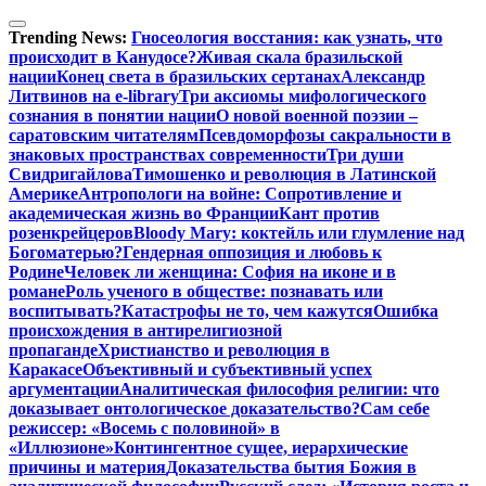
Перейти
к
Trending News:
Гносеология восстания: как узнать, что
содержимому
происходит в Канудосе?
Живая скала бразильской
нации
Конец света в бразильских сертанах
Александр
Литвинов на e-library
Три аксиомы мифологического
сознания в понятии нации
О новой военной поэзии –
саратовским читателям
Псевдоморфозы сакральности в
знаковых пространствах современности
Три души
Свидригайлова
Тимошенко и революция в Латинской
Америке
Антропологи на войне: Сопротивление и
академическая жизнь во Франции
Кант против
розенкрейцеров
Bloody Mary: коктейль или глумление над
Богоматерью?
Гендерная оппозиция и любовь к
Родине
Человек ли женщина: София на иконе и в
романе
Роль ученого в обществе: познавать или
воспитывать?
Катастрофы не то, чем кажутся
Ошибка
происхождения в антирелигиозной
пропаганде
Христианство и революция в
Каракасе
Объективный и субъективный успех
аргументации
Аналитическая философия религии: что
доказывает онтологическое доказательство?
Сам себе
режиссер: «Восемь с половиной» в
«Иллюзионе»
Контингентное сущее, иерархические
причины и материя
Доказательства бытия Божия в