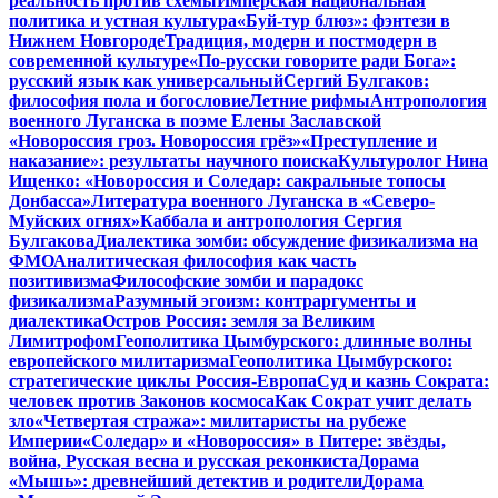
реальность против схемы
Имперская национальная
политика и устная культура
«Буй-тур блюз»: фэнтези в
Нижнем Новгороде
Традиция, модерн и постмодерн в
современной культуре
«По-русски говорите ради Бога»:
русский язык как универсальный
Сергий Булгаков:
философия пола и богословие
Летние рифмы
Антропология
военного Луганска в поэме Елены Заславской
«Новороссия гроз. Новороссия грёз»
«Преступление и
наказание»: результаты научного поиска
Культуролог Нина
Ищенко: «Новороссия и Соледар: сакральные топосы
Донбасса»
Литература военного Луганска в «Северо-
Муйских огнях»
Каббала и антропология Сергия
Булгакова
Диалектика зомби: обсуждение физикализма на
ФМО
Аналитическая философия как часть
позитивизма
Философские зомби и парадокс
физикализма
Разумный эгоизм: контраргументы и
диалектика
Остров Россия: земля за Великим
Лимитрофом
Геополитика Цымбурского: длинные волны
европейского милитаризма
Геополитика Цымбурского:
стратегические циклы Россия-Европа
Суд и казнь Сократа:
человек против Законов космоса
Как Сократ учит делать
зло
«Четвертая стража»: милитаристы на рубеже
Империи
«Соледар» и «Новороссия» в Питере: звёзды,
война, Русская весна и русская реконкиста
Дорама
«Мышь»: древнейший детектив и родители
Дорама