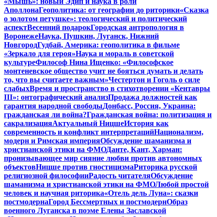
«Мышь»: новый Эдип и наука в роли
Аполлона
Геополитика: от географии до риторики
«Сказка
о золотом петушке»: теологический и политический
аспект
Весенний подарок
Городская антропология в
Воронеже
Наука, Пушкин, Луганск, Нижний
Новгород
Гудбай, Америка: геополитика в фильме
«Зеркало для героя»
Наука и мораль в советской
культуре
Философ Нина Ищенко: «Философское
монтеневское общество учит не бояться думать и делать
то, что вы считаете важным»
Честертон и Гоголь о силе
слабых
Время и пространство в стихотворении «Кентавры
III»: онтографический анализ
Продажа должностей как
гарантия народной свободы
Донбасс, Россия, Украина:
гражданская ли война?
Гражданская война: политизация и
сакрализация
Актуальный Ницше
История как
современность и конфликт интерпретаций
Национализм,
модерн и Римская империя
Обсуждение шаманизма и
христианской этики на ФМО
Данте, Кант, Харман:
пронизывающее мир сияние любви против автономных
объектов
Ницше против гностицизма
Риторика русской
религиозной философии
Радость читателя
Обсуждение
шаманизма и христианской этики на ФМО
Любой простой
человек и научная риторика
«Отель дель Луна»: сказки
постмодерна
Город Бессмертных и постмодерн
Образ
военного Луганска в поэме Елены Заславской