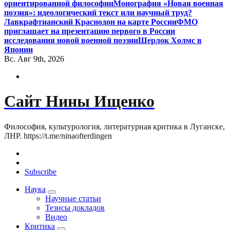
ориентированной философии
Монография «Новая военная
поэзия»: идеологический текст или научный труд?
Лавкрафтианский Краснодон на карте России
ФМО
приглашает на презентацию первого в России
исследования новой военной поэзии
Шерлок Холмс в
Японии
Вс. Авг 9th, 2026
Сайт Нины Ищенко
Философия, культурология, литературная критика в Луганске,
ЛНР. https://t.me/ninaofterdingen
Subscribe
Наука
Научные статьи
Тезисы докладов
Видео
Критика