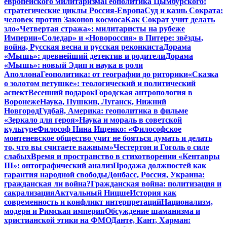
европейского милитаризма
Геополитика Цымбурского:
стратегические циклы Россия-Европа
Суд и казнь Сократа:
человек против Законов космоса
Как Сократ учит делать
зло
«Четвертая стража»: милитаристы на рубеже
Империи
«Соледар» и «Новороссия» в Питере: звёзды,
война, Русская весна и русская реконкиста
Дорама
«Мышь»: древнейший детектив и родители
Дорама
«Мышь»: новый Эдип и наука в роли
Аполлона
Геополитика: от географии до риторики
«Сказка
о золотом петушке»: теологический и политический
аспект
Весенний подарок
Городская антропология в
Воронеже
Наука, Пушкин, Луганск, Нижний
Новгород
Гудбай, Америка: геополитика в фильме
«Зеркало для героя»
Наука и мораль в советской
культуре
Философ Нина Ищенко: «Философское
монтеневское общество учит не бояться думать и делать
то, что вы считаете важным»
Честертон и Гоголь о силе
слабых
Время и пространство в стихотворении «Кентавры
III»: онтографический анализ
Продажа должностей как
гарантия народной свободы
Донбасс, Россия, Украина:
гражданская ли война?
Гражданская война: политизация и
сакрализация
Актуальный Ницше
История как
современность и конфликт интерпретаций
Национализм,
модерн и Римская империя
Обсуждение шаманизма и
христианской этики на ФМО
Данте, Кант, Харман: