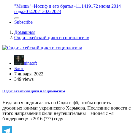
"Мышь"
«Иосиф и его братья»
11.14
1917
2 июня 2014
года
2014
2021
2022
2023
Subscribe
Домашняя
Олди: ахейский цикл и социологизм
ninaoft
Блог
7 января, 2022
349 views
Олди: ахейский цикл и социологизм
Недавно я подписалась на Олди в фб, чтобы оценить
духовных климат украинского Харькова. Последние новости с
этого направления были неутешительны – эпопея с «я –
бандеровец» в 2016 (???) году…