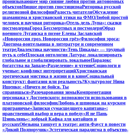
пронизывающее мир сияние любви против автономных
объектов
Ницше против гностицизма
Риторика русской
религиозной философии
Радость читателя
Обсуждение
шаманизма и христианской этики на ФМО
Любой простой
человек и научная риторика
«Отель дель Луна»: сказки
постмодерна
Город Бессмертных и постмодерн
Образ
военного Луганска в поэме Елены Заславской
«Новороссия гроз. Новороссия грёз»
Философия эроса:
Диотима-воительница в литературе и современном
театре
Диалектика научности
«Тень Цикады» — трудный
путь к себе
Плоская онтология Латура: локализировать
глобальное и глобализировать локальное
Парадокс
богатства на Западе
«Разделение» и чтение
Социологи и
ученые: конфликт интерпретаций
Христианская
эротическая мистика в жизни и в кино
Социальный
конструкт: фантазия или реальность?
Культуролог Нина
Ищенко: «Ничего не бойся. Ты
справишься»
Разочарования зимы
Компрометация
персонажа у Достоевского: возможности использования в
платоновской философии
Любовь и шпионаж на курском
приграничье
«Записки сумасшедшего капитана»:
нравственный выбор и вера в победу
«Я не Пань
Цзиньлянь»: добрый Кафка для китайцев и
русских
Обезьяна танцует в театре: анти-Фауст в повести
«Дикий Подпоручик»
Эстетическая парадигма в объектно-