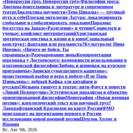
«Новороссия гроз. Новороссия грёз»
Философия эроса:
Диотима-воительница в литературе и современном
театре
Диалектика научности
«Тень Цикады» — трудный
путь к себе
Плоская онтология Латура: локализировать
глобальное и глобализировать локальное
Парадокс
богатства на Западе
«Разделение» и чтение
Социологи и
ученые: конфликт интерпретаций
Христианская
эротическая мистика в жизни и в кино
Социальный
конструкт: фантазия или реальность?
Культуролог Нина
Ищенко: «Ничего не бойся. Ты
справишься»
Разочарования зимы
Компрометация
персонажа у Достоевского: возможности использования в
платоновской философии
Любовь и шпионаж на курском
приграничье
«Записки сумасшедшего капитана»:
нравственный выбор и вера в победу
«Я не Пань
Цзиньлянь»: добрый Кафка для китайцев и
русских
Обезьяна танцует в театре: анти-Фауст в повести
«Дикий Подпоручик»
Эстетическая парадигма в объектно-
ориентированной философии
Монография «Новая военная
поэзия»: идеологический текст или научный труд?
Лавкрафтианский Краснодон на карте России
ФМО
приглашает на презентацию первого в России
исследования новой военной поэзии
Шерлок Холмс в
Японии
Вс. Авг 9th, 2026