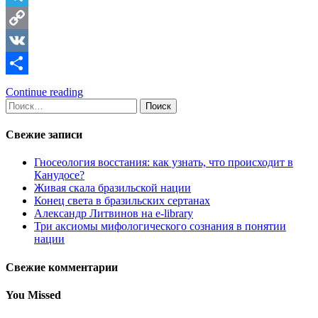
Telegram
Copy
Link
VK
Отправить
Continue reading
Найти:
Свежие записи
Гносеология восстания: как узнать, что происходит в
Канудосе?
Живая скала бразильской нации
Конец света в бразильских сертанах
Александр Литвинов на e-library
Три аксиомы мифологического сознания в понятии
нации
Свежие комментарии
You Missed