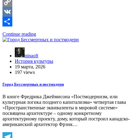
Telegram
Copy
Link
VK
Отправить
Continue reading
ninaoft
История культуры
19 марта, 2026
197 views
Город Бессмертных и постмодерн
В книге Фредрика Джеймисона «Постмодернизм, или
культурная логика позднего капитализма» четвертая глава
«Пространственные эквиваленты в мировой системе»
посвящена архитектуре – одному конкретному
архитектурному проекту, дому, который построил канадско-
американский архитектор Фрэнк…