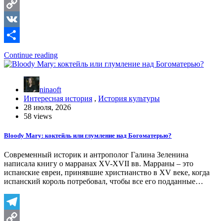
Telegram
Copy
Link
VK
Отправить
Continue reading
ninaoft
Интересная история
,
История культуры
28 июля, 2026
58 views
Bloody Mary: коктейль или глумление над Богоматерью?
Современный историк и антрополог Галина Зеленина
написала книгу о марранах XV-XVII вв. Марраны – это
испанские евреи, принявшие христианство в XV веке, когда
испанский король потребовал, чтобы все его подданные…
Telegram