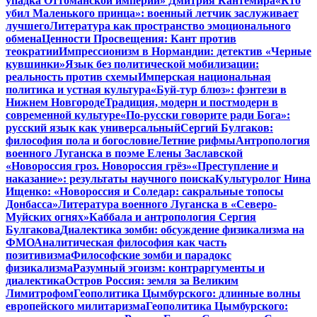
упадка Оттоманской империи» Дмитрия Кантемира
«Кто
убил Маленького принца»: военный летчик заслуживает
лучшего
Литература как пространство эмоционального
обмена
Ценности Просвещения: Кант против
теократии
Импрессионизм в Нормандии: детектив «Черные
кувшинки»
Язык без политической мобилизации:
реальность против схемы
Имперская национальная
политика и устная культура
«Буй-тур блюз»: фэнтези в
Нижнем Новгороде
Традиция, модерн и постмодерн в
современной культуре
«По-русски говорите ради Бога»:
русский язык как универсальный
Сергий Булгаков:
философия пола и богословие
Летние рифмы
Антропология
военного Луганска в поэме Елены Заславской
«Новороссия гроз. Новороссия грёз»
«Преступление и
наказание»: результаты научного поиска
Культуролог Нина
Ищенко: «Новороссия и Соледар: сакральные топосы
Донбасса»
Литература военного Луганска в «Северо-
Муйских огнях»
Каббала и антропология Сергия
Булгакова
Диалектика зомби: обсуждение физикализма на
ФМО
Аналитическая философия как часть
позитивизма
Философские зомби и парадокс
физикализма
Разумный эгоизм: контраргументы и
диалектика
Остров Россия: земля за Великим
Лимитрофом
Геополитика Цымбурского: длинные волны
европейского милитаризма
Геополитика Цымбурского: