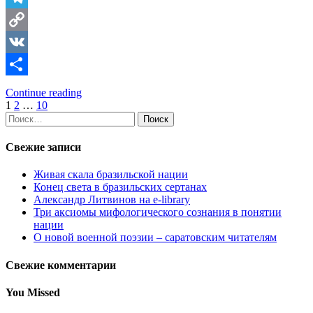
Telegram
Copy
Link
VK
Отправить
Continue reading
Пагинация
1
2
…
10
Найти:
записей
Свежие записи
Живая скала бразильской нации
Конец света в бразильских сертанах
Александр Литвинов на e-library
Три аксиомы мифологического сознания в понятии
нации
О новой военной поэзии – саратовским читателям
Свежие комментарии
You Missed