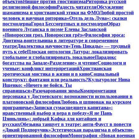
объектов
Ницше против гностицизма
Риторика русской
религиозной философии
Радость читателя
Обсуждение
шаманизма и христианской этики на ФМО
Любой простой
человек и научная риторика
«Отель дель Луна»: сказки
постмодерна
Город Бессмертных и постмодерн
Образ
военного Луганска в поэме Елены Заславской
«Новороссия гроз. Новороссия грёз»
Философия эроса:
Диотима-воительница в литературе и современном
театре
Диалектика научности
«Тень Цикады» — трудный
путь к себе
Плоская онтология Латура: локализировать
глобальное и глобализировать локальное
Парадокс
богатства на Западе
«Разделение» и чтение
Социологи и
ученые: конфликт интерпретаций
Христианская
эротическая мистика в жизни и в кино
Социальный
конструкт: фантазия или реальность?
Культуролог Нина
Ищенко: «Ничего не бойся. Ты
справишься»
Разочарования зимы
Компрометация
персонажа у Достоевского: возможности использования в
платоновской философии
Любовь и шпионаж на курском
приграничье
«Записки сумасшедшего капитана»:
нравственный выбор и вера в победу
«Я не Пань
Цзиньлянь»: добрый Кафка для китайцев и
русских
Обезьяна танцует в театре: анти-Фауст в повести
«Дикий Подпоручик»
Эстетическая парадигма в объектно-
ориентированной философии
Монография «Новая военная