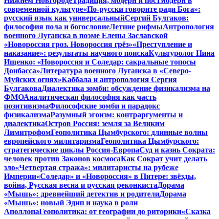
Нижнем Новгороде
Традиция, модерн и постмодерн в
современной культуре
«По-русски говорите ради Бога»:
русский язык как универсальный
Сергий Булгаков:
философия пола и богословие
Летние рифмы
Антропология
военного Луганска в поэме Елены Заславской
«Новороссия гроз. Новороссия грёз»
«Преступление и
наказание»: результаты научного поиска
Культуролог Нина
Ищенко: «Новороссия и Соледар: сакральные топосы
Донбасса»
Литература военного Луганска в «Северо-
Муйских огнях»
Каббала и антропология Сергия
Булгакова
Диалектика зомби: обсуждение физикализма на
ФМО
Аналитическая философия как часть
позитивизма
Философские зомби и парадокс
физикализма
Разумный эгоизм: контраргументы и
диалектика
Остров Россия: земля за Великим
Лимитрофом
Геополитика Цымбурского: длинные волны
европейского милитаризма
Геополитика Цымбурского:
стратегические циклы Россия-Европа
Суд и казнь Сократа:
человек против Законов космоса
Как Сократ учит делать
зло
«Четвертая стража»: милитаристы на рубеже
Империи
«Соледар» и «Новороссия» в Питере: звёзды,
война, Русская весна и русская реконкиста
Дорама
«Мышь»: древнейший детектив и родители
Дорама
«Мышь»: новый Эдип и наука в роли
Аполлона
Геополитика: от географии до риторики
«Сказка