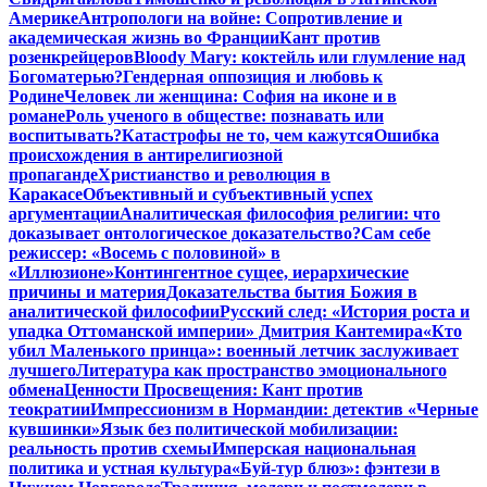
Америке
Антропологи на войне: Сопротивление и
академическая жизнь во Франции
Кант против
розенкрейцеров
Bloody Mary: коктейль или глумление над
Богоматерью?
Гендерная оппозиция и любовь к
Родине
Человек ли женщина: София на иконе и в
романе
Роль ученого в обществе: познавать или
воспитывать?
Катастрофы не то, чем кажутся
Ошибка
происхождения в антирелигиозной
пропаганде
Христианство и революция в
Каракасе
Объективный и субъективный успех
аргументации
Аналитическая философия религии: что
доказывает онтологическое доказательство?
Сам себе
режиссер: «Восемь с половиной» в
«Иллюзионе»
Контингентное сущее, иерархические
причины и материя
Доказательства бытия Божия в
аналитической философии
Русский след: «История роста и
упадка Оттоманской империи» Дмитрия Кантемира
«Кто
убил Маленького принца»: военный летчик заслуживает
лучшего
Литература как пространство эмоционального
обмена
Ценности Просвещения: Кант против
теократии
Импрессионизм в Нормандии: детектив «Черные
кувшинки»
Язык без политической мобилизации:
реальность против схемы
Имперская национальная
политика и устная культура
«Буй-тур блюз»: фэнтези в