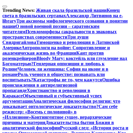
Перейти
к
Trending News:
Живая скала бразильской нации
Конец
содержимому
света в бразильских сертанах
Александр Литвинов на e-
library
Три аксиомы мифологического сознания в понятии
нации
О новой военной поэзии – саратовским
читателям
Псевдоморфозы сакральности в знаковых
пространствах современности
Три души
Свидригайлова
Тимошенко и революция в Латинской
Америке
Антропологи на войне: Сопротивление и
академическая жизнь во Франции
Кант против
розенкрейцеров
Bloody Mary: коктейль или глумление над
Богоматерью?
Гендерная оппозиция и любовь к
Родине
Человек ли женщина: София на иконе и в
романе
Роль ученого в обществе: познавать или
воспитывать?
Катастрофы не то, чем кажутся
Ошибка
происхождения в антирелигиозной
пропаганде
Христианство и революция в
Каракасе
Объективный и субъективный успех
аргументации
Аналитическая философия религии: что
доказывает онтологическое доказательство?
Сам себе
режиссер: «Восемь с половиной» в
«Иллюзионе»
Контингентное сущее, иерархические
причины и материя
Доказательства бытия Божия в
аналитической философии
Русский след: «История роста и