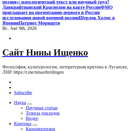
поэзия»: идеологический текст или научный труд?
Лавкрафтианский Краснодон на карте России
ФМО
приглашает на презентацию первого в России
исследования новой военной поэзии
Шерлок Холмс в
Японии
Патриот Мориарти
Вс. Авг 9th, 2026
Сайт Нины Ищенко
Философия, культурология, литературная критика в Луганске,
ЛНР. https://t.me/ninaofterdingen
Subscribe
Наука
Научные статьи
Тезисы докладов
Видео
Критика
Кинорецензии