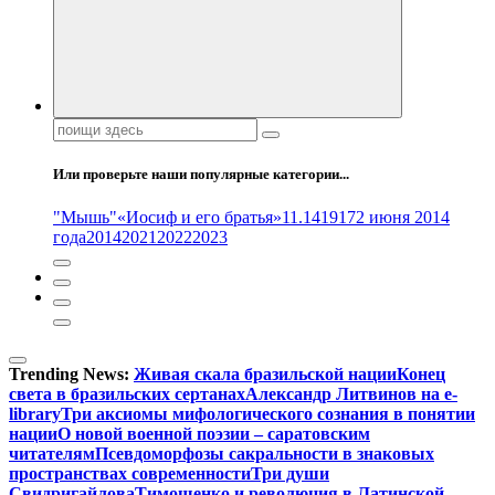
Поиск:
Или проверьте наши популярные категории...
"Мышь"
«Иосиф и его братья»
11.14
1917
2 июня 2014
года
2014
2021
2022
2023
Trending News:
Живая скала бразильской нации
Конец
света в бразильских сертанах
Александр Литвинов на e-
library
Три аксиомы мифологического сознания в понятии
нации
О новой военной поэзии – саратовским
читателям
Псевдоморфозы сакральности в знаковых
пространствах современности
Три души
Свидригайлова
Тимошенко и революция в Латинской