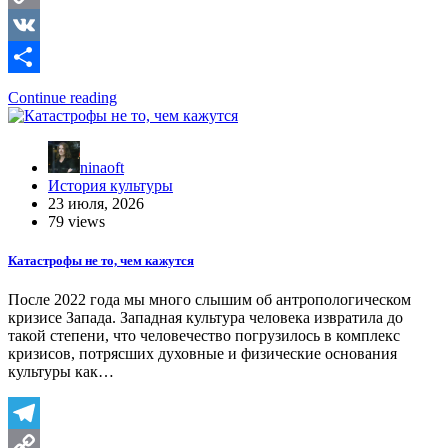
Copy
Link
VK
Отправить
Continue reading
ninaoft
История культуры
23 июля, 2026
79 views
Катастрофы не то, чем кажутся
После 2022 года мы много слышим об антропологическом
кризисе Запада. Западная культура человека извратила до
такой степени, что человечество погрузилось в комплекс
кризисов, потрясших духовные и физические основания
культуры как…
Telegram