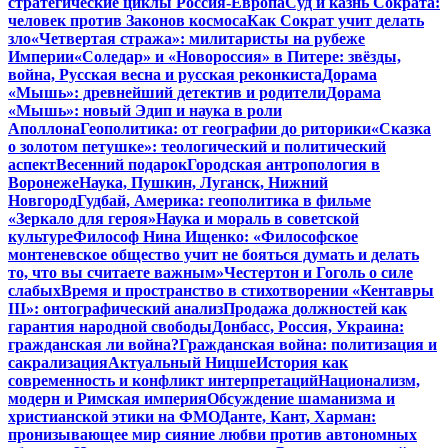
стратегические циклы Россия-Европа
Суд и казнь Сократа:
человек против Законов космоса
Как Сократ учит делать
зло
«Четвертая стража»: милитаристы на рубеже
Империи
«Соледар» и «Новороссия» в Питере: звёзды,
война, Русская весна и русская реконкиста
Дорама
«Мышь»: древнейший детектив и родители
Дорама
«Мышь»: новый Эдип и наука в роли
Аполлона
Геополитика: от географии до риторики
«Сказка
о золотом петушке»: теологический и политический
аспект
Весенний подарок
Городская антропология в
Воронеже
Наука, Пушкин, Луганск, Нижний
Новгород
Гудбай, Америка: геополитика в фильме
«Зеркало для героя»
Наука и мораль в советской
культуре
Философ Нина Ищенко: «Философское
монтеневское общество учит не бояться думать и делать
то, что вы считаете важным»
Честертон и Гоголь о силе
слабых
Время и пространство в стихотворении «Кентавры
III»: онтографический анализ
Продажа должностей как
гарантия народной свободы
Донбасс, Россия, Украина:
гражданская ли война?
Гражданская война: политизация и
сакрализация
Актуальный Ницше
История как
современность и конфликт интерпретаций
Национализм,
модерн и Римская империя
Обсуждение шаманизма и
христианской этики на ФМО
Данте, Кант, Харман:
пронизывающее мир сияние любви против автономных