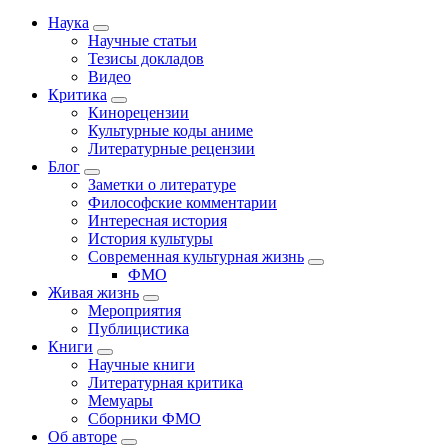
Наука
Научные статьи
Тезисы докладов
Видео
Критика
Кинорецензии
Культурные коды аниме
Литературные рецензии
Блог
Заметки о литературе
Философские комментарии
Интересная история
История культуры
Современная культурная жизнь
ФМО
Живая жизнь
Мероприятия
Публицистика
Книги
Научные книги
Литературная критика
Мемуары
Сборники ФМО
Об авторе