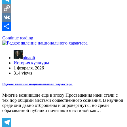
Telegram
Copy
Link
VK
Отправить
Continue reading
ninaoft
История культуры
1 февраля, 2026
314 views
Редкое явление национального характера
Многие возникшие еще в эпоху Просвещения идеи стали с
тех пор общими местами общественного сознания. В научной
среде они давно отброшены и опровергнуты, но среди
образованной публики почитаются истиной как…