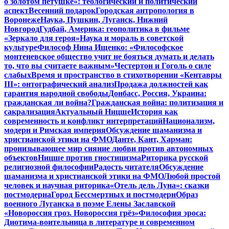
о золотом петушке»: теологический и политический
аспект
Весенний подарок
Городская антропология в
Воронеже
Наука, Пушкин, Луганск, Нижний
Новгород
Гудбай, Америка: геополитика в фильме
«Зеркало для героя»
Наука и мораль в советской
культуре
Философ Нина Ищенко: «Философское
монтеневское общество учит не бояться думать и делать
то, что вы считаете важным»
Честертон и Гоголь о силе
слабых
Время и пространство в стихотворении «Кентавры
III»: онтографический анализ
Продажа должностей как
гарантия народной свободы
Донбасс, Россия, Украина:
гражданская ли война?
Гражданская война: политизация и
сакрализация
Актуальный Ницше
История как
современность и конфликт интерпретаций
Национализм,
модерн и Римская империя
Обсуждение шаманизма и
христианской этики на ФМО
Данте, Кант, Харман:
пронизывающее мир сияние любви против автономных
объектов
Ницше против гностицизма
Риторика русской
религиозной философии
Радость читателя
Обсуждение
шаманизма и христианской этики на ФМО
Любой простой
человек и научная риторика
«Отель дель Луна»: сказки
постмодерна
Город Бессмертных и постмодерн
Образ
военного Луганска в поэме Елены Заславской
«Новороссия гроз. Новороссия грёз»
Философия эроса:
Диотима-воительница в литературе и современном