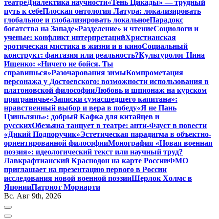
театре
Диалектика научности
«Тень Цикады» — трудный
путь к себе
Плоская онтология Латура: локализировать
глобальное и глобализировать локальное
Парадокс
богатства на Западе
«Разделение» и чтение
Социологи и
ученые: конфликт интерпретаций
Христианская
эротическая мистика в жизни и в кино
Социальный
конструкт: фантазия или реальность?
Культуролог Нина
Ищенко: «Ничего не бойся. Ты
справишься»
Разочарования зимы
Компрометация
персонажа у Достоевского: возможности использования в
платоновской философии
Любовь и шпионаж на курском
приграничье
«Записки сумасшедшего капитана»:
нравственный выбор и вера в победу
«Я не Пань
Цзиньлянь»: добрый Кафка для китайцев и
русских
Обезьяна танцует в театре: анти-Фауст в повести
«Дикий Подпоручик»
Эстетическая парадигма в объектно-
ориентированной философии
Монография «Новая военная
поэзия»: идеологический текст или научный труд?
Лавкрафтианский Краснодон на карте России
ФМО
приглашает на презентацию первого в России
исследования новой военной поэзии
Шерлок Холмс в
Японии
Патриот Мориарти
Вс. Авг 9th, 2026