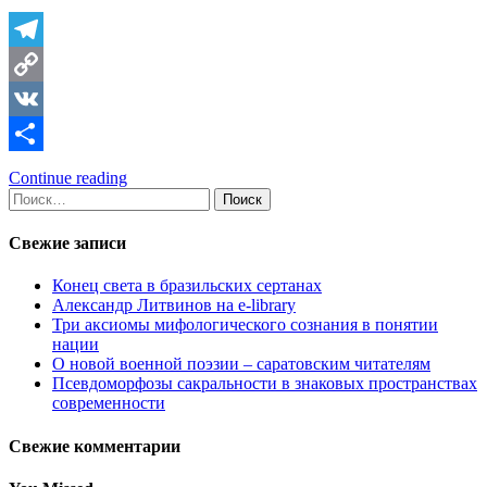
Telegram
Copy
Link
VK
Отправить
Continue reading
Найти:
Свежие записи
Конец света в бразильских сертанах
Александр Литвинов на e-library
Три аксиомы мифологического сознания в понятии
нации
О новой военной поэзии – саратовским читателям
Псевдоморфозы сакральности в знаковых пространствах
современности
Свежие комментарии