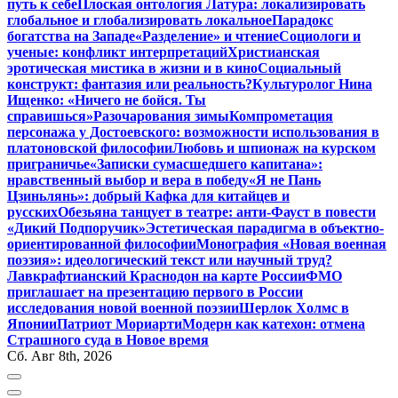
путь к себе
Плоская онтология Латура: локализировать
глобальное и глобализировать локальное
Парадокс
богатства на Западе
«Разделение» и чтение
Социологи и
ученые: конфликт интерпретаций
Христианская
эротическая мистика в жизни и в кино
Социальный
конструкт: фантазия или реальность?
Культуролог Нина
Ищенко: «Ничего не бойся. Ты
справишься»
Разочарования зимы
Компрометация
персонажа у Достоевского: возможности использования в
платоновской философии
Любовь и шпионаж на курском
приграничье
«Записки сумасшедшего капитана»:
нравственный выбор и вера в победу
«Я не Пань
Цзиньлянь»: добрый Кафка для китайцев и
русских
Обезьяна танцует в театре: анти-Фауст в повести
«Дикий Подпоручик»
Эстетическая парадигма в объектно-
ориентированной философии
Монография «Новая военная
поэзия»: идеологический текст или научный труд?
Лавкрафтианский Краснодон на карте России
ФМО
приглашает на презентацию первого в России
исследования новой военной поэзии
Шерлок Холмс в
Японии
Патриот Мориарти
Модерн как катехон: отмена
Страшного суда в Новое время
Сб. Авг 8th, 2026