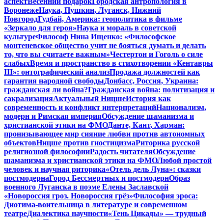
аспект
Весенний подарок
Городская антропология в
Воронеже
Наука, Пушкин, Луганск, Нижний
Новгород
Гудбай, Америка: геополитика в фильме
«Зеркало для героя»
Наука и мораль в советской
культуре
Философ Нина Ищенко: «Философское
монтеневское общество учит не бояться думать и делать
то, что вы считаете важным»
Честертон и Гоголь о силе
слабых
Время и пространство в стихотворении «Кентавры
III»: онтографический анализ
Продажа должностей как
гарантия народной свободы
Донбасс, Россия, Украина:
гражданская ли война?
Гражданская война: политизация и
сакрализация
Актуальный Ницше
История как
современность и конфликт интерпретаций
Национализм,
модерн и Римская империя
Обсуждение шаманизма и
христианской этики на ФМО
Данте, Кант, Харман:
пронизывающее мир сияние любви против автономных
объектов
Ницше против гностицизма
Риторика русской
религиозной философии
Радость читателя
Обсуждение
шаманизма и христианской этики на ФМО
Любой простой
человек и научная риторика
«Отель дель Луна»: сказки
постмодерна
Город Бессмертных и постмодерн
Образ
военного Луганска в поэме Елены Заславской
«Новороссия гроз. Новороссия грёз»
Философия эроса:
Диотима-воительница в литературе и современном
театре
Диалектика научности
«Тень Цикады» — трудный