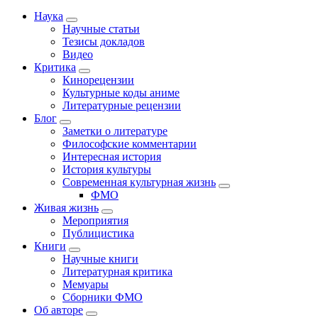
Наука
Научные статьи
Тезисы докладов
Видео
Критика
Кинорецензии
Культурные коды аниме
Литературные рецензии
Блог
Заметки о литературе
Философские комментарии
Интересная история
История культуры
Современная культурная жизнь
ФМО
Живая жизнь
Мероприятия
Публицистика
Книги
Научные книги
Литературная критика
Мемуары
Сборники ФМО
Об авторе