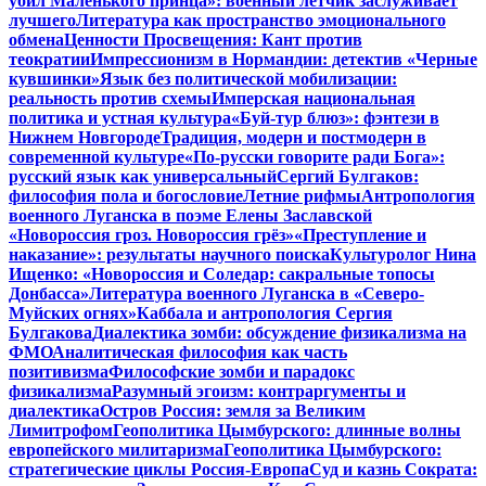
убил Маленького принца»: военный летчик заслуживает
лучшего
Литература как пространство эмоционального
обмена
Ценности Просвещения: Кант против
теократии
Импрессионизм в Нормандии: детектив «Черные
кувшинки»
Язык без политической мобилизации:
реальность против схемы
Имперская национальная
политика и устная культура
«Буй-тур блюз»: фэнтези в
Нижнем Новгороде
Традиция, модерн и постмодерн в
современной культуре
«По-русски говорите ради Бога»:
русский язык как универсальный
Сергий Булгаков:
философия пола и богословие
Летние рифмы
Антропология
военного Луганска в поэме Елены Заславской
«Новороссия гроз. Новороссия грёз»
«Преступление и
наказание»: результаты научного поиска
Культуролог Нина
Ищенко: «Новороссия и Соледар: сакральные топосы
Донбасса»
Литература военного Луганска в «Северо-
Муйских огнях»
Каббала и антропология Сергия
Булгакова
Диалектика зомби: обсуждение физикализма на
ФМО
Аналитическая философия как часть
позитивизма
Философские зомби и парадокс
физикализма
Разумный эгоизм: контраргументы и
диалектика
Остров Россия: земля за Великим
Лимитрофом
Геополитика Цымбурского: длинные волны
европейского милитаризма
Геополитика Цымбурского:
стратегические циклы Россия-Европа
Суд и казнь Сократа: