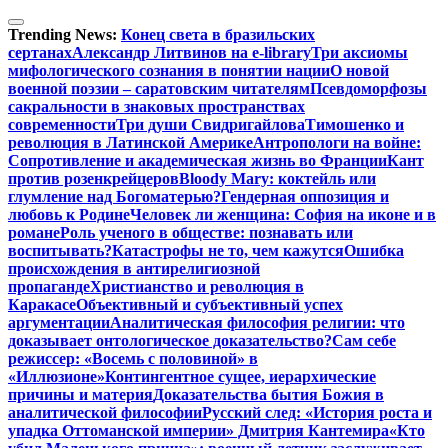
Перейти
к
Trending News:
Конец света в бразильских
содержимому
сертанах
Александр Литвинов на e-library
Три аксиомы
мифологического сознания в понятии нации
О новой
военной поэзии – саратовским читателям
Псевдоморфозы
сакральности в знаковых пространствах
современности
Три души Свидригайлова
Тимошенко и
революция в Латинской Америке
Антропологи на войне:
Сопротивление и академическая жизнь во Франции
Кант
против розенкрейцеров
Bloody Mary: коктейль или
глумление над Богоматерью?
Гендерная оппозиция и
любовь к Родине
Человек ли женщина: София на иконе и в
романе
Роль ученого в обществе: познавать или
воспитывать?
Катастрофы не то, чем кажутся
Ошибка
происхождения в антирелигиозной
пропаганде
Христианство и революция в
Каракасе
Объективный и субъективный успех
аргументации
Аналитическая философия религии: что
доказывает онтологическое доказательство?
Сам себе
режиссер: «Восемь с половиной» в
«Иллюзионе»
Контингентное сущее, иерархические
причины и материя
Доказательства бытия Божия в
аналитической философии
Русский след: «История роста и
упадка Оттоманской империи» Дмитрия Кантемира
«Кто