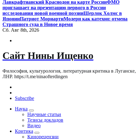
Лавкрафтианский Краснодон на карте России
ФМО
приглашает на презентацию первого в России
исследования новой военной поэзии
Шерлок Холмс в
Японии
Патриот Мориарти
Модерн как катехон: отмена
Страшного суда в Новое время
Сб. Авг 8th, 2026
Сайт Нины Ищенко
Философия, культурология, литературная критика в Луганске,
ЛНР. https://t.me/ninaofterdingen
Subscribe
Наука
Научные статьи
Тезисы докладов
Видео
Критика
Кинорецензии