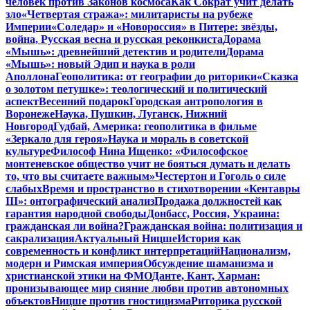
человек против Законов космоса
Как Сократ учит делать
зло
«Четвертая стража»: милитаристы на рубеже
Империи
«Соледар» и «Новороссия» в Питере: звёзды,
война, Русская весна и русская реконкиста
Дорама
«Мышь»: древнейший детектив и родители
Дорама
«Мышь»: новый Эдип и наука в роли
Аполлона
Геополитика: от географии до риторики
«Сказка
о золотом петушке»: теологический и политический
аспект
Весенний подарок
Городская антропология в
Воронеже
Наука, Пушкин, Луганск, Нижний
Новгород
Гудбай, Америка: геополитика в фильме
«Зеркало для героя»
Наука и мораль в советской
культуре
Философ Нина Ищенко: «Философское
монтеневское общество учит не бояться думать и делать
то, что вы считаете важным»
Честертон и Гоголь о силе
слабых
Время и пространство в стихотворении «Кентавры
III»: онтографический анализ
Продажа должностей как
гарантия народной свободы
Донбасс, Россия, Украина:
гражданская ли война?
Гражданская война: политизация и
сакрализация
Актуальный Ницше
История как
современность и конфликт интерпретаций
Национализм,
модерн и Римская империя
Обсуждение шаманизма и
христианской этики на ФМО
Данте, Кант, Харман:
пронизывающее мир сияние любви против автономных
объектов
Ницше против гностицизма
Риторика русской