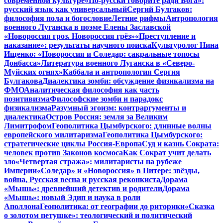
современной культуре
«По-русски говорите ради Бога»:
русский язык как универсальный
Сергий Булгаков:
философия пола и богословие
Летние рифмы
Антропология
военного Луганска в поэме Елены Заславской
«Новороссия гроз. Новороссия грёз»
«Преступление и
наказание»: результаты научного поиска
Культуролог Нина
Ищенко: «Новороссия и Соледар: сакральные топосы
Донбасса»
Литература военного Луганска в «Северо-
Муйских огнях»
Каббала и антропология Сергия
Булгакова
Диалектика зомби: обсуждение физикализма на
ФМО
Аналитическая философия как часть
позитивизма
Философские зомби и парадокс
физикализма
Разумный эгоизм: контраргументы и
диалектика
Остров Россия: земля за Великим
Лимитрофом
Геополитика Цымбурского: длинные волны
европейского милитаризма
Геополитика Цымбурского:
стратегические циклы Россия-Европа
Суд и казнь Сократа:
человек против Законов космоса
Как Сократ учит делать
зло
«Четвертая стража»: милитаристы на рубеже
Империи
«Соледар» и «Новороссия» в Питере: звёзды,
война, Русская весна и русская реконкиста
Дорама
«Мышь»: древнейший детектив и родители
Дорама
«Мышь»: новый Эдип и наука в роли
Аполлона
Геополитика: от географии до риторики
«Сказка
о золотом петушке»: теологический и политический