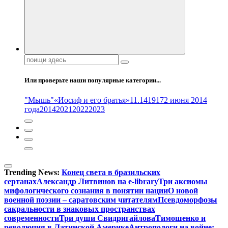
Поиск:
Или проверьте наши популярные категории...
"Мышь"
«Иосиф и его братья»
11.14
1917
2 июня 2014
года
2014
2021
2022
2023
Trending News:
Конец света в бразильских
сертанах
Александр Литвинов на e-library
Три аксиомы
мифологического сознания в понятии нации
О новой
военной поэзии – саратовским читателям
Псевдоморфозы
сакральности в знаковых пространствах
современности
Три души Свидригайлова
Тимошенко и
революция в Латинской Америке
Антропологи на войне: