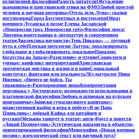
религиозной философии
Радость читателя
Обсуждение
шаманизма и христианской этики на ФМО
Любой простой
человек и научная риторика
«Отель дель Луна»: сказки
постмодерна
Город Бессмертных и постмодерн
Образ
военного Луганска в поэме Елены Заславской
«Новороссия гроз. Новороссия грёз»
Философия эроса:
Диотима-воительница в литературе и современном
театре
Диалектика научности
«Тень Цикады» — трудный
путь к себе
Плоская онтология Латура: локализировать
глобальное и глобализировать локальное
Парадокс
богатства на Западе
«Разделение» и чтение
Социологи и
ученые: конфликт интерпретаций
Христианская
эротическая мистика в жизни и в кино
Социальный
конструкт: фантазия или реальность?
Культуролог Нина
Ищенко: «Ничего не бойся. Ты
справишься»
Разочарования зимы
Компрометация
персонажа у Достоевского: возможности использования в
платоновской философии
Любовь и шпионаж на курском
приграничье
«Записки сумасшедшего капитана»:
нравственный выбор и вера в победу
«Я не Пань
Цзиньлянь»: добрый Кафка для китайцев и
русских
Обезьяна танцует в театре: анти-Фауст в повести
«Дикий Подпоручик»
Эстетическая парадигма в объектно-
ориентированной философии
Монография «Новая военная
поэзия»: идеологический текст или научный труд?