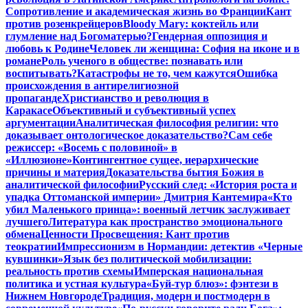
Сопротивление и академическая жизнь во Франции
Кант
против розенкрейцеров
Bloody Mary: коктейль или
глумление над Богоматерью?
Гендерная оппозиция и
любовь к Родине
Человек ли женщина: София на иконе и в
романе
Роль ученого в обществе: познавать или
воспитывать?
Катастрофы не то, чем кажутся
Ошибка
происхождения в антирелигиозной
пропаганде
Христианство и революция в
Каракасе
Объективный и субъективный успех
аргументации
Аналитическая философия религии: что
доказывает онтологическое доказательство?
Сам себе
режиссер: «Восемь с половиной» в
«Иллюзионе»
Контингентное сущее, иерархические
причины и материя
Доказательства бытия Божия в
аналитической философии
Русский след: «История роста и
упадка Оттоманской империи» Дмитрия Кантемира
«Кто
убил Маленького принца»: военный летчик заслуживает
лучшего
Литература как пространство эмоционального
обмена
Ценности Просвещения: Кант против
теократии
Импрессионизм в Нормандии: детектив «Черные
кувшинки»
Язык без политической мобилизации:
реальность против схемы
Имперская национальная
политика и устная культура
«Буй-тур блюз»: фэнтези в
Нижнем Новгороде
Традиция, модерн и постмодерн в