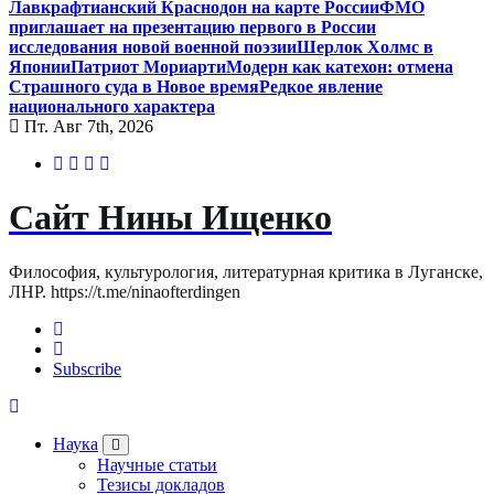
Лавкрафтианский Краснодон на карте России
ФМО
приглашает на презентацию первого в России
исследования новой военной поэзии
Шерлок Холмс в
Японии
Патриот Мориарти
Модерн как катехон: отмена
Страшного суда в Новое время
Редкое явление
национального характера
Пт. Авг 7th, 2026
Сайт Нины Ищенко
Философия, культурология, литературная критика в Луганске,
ЛНР. https://t.me/ninaofterdingen
Subscribe
Наука
Научные статьи
Тезисы докладов