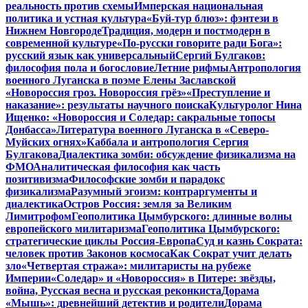
реальность против схемы
Имперская национальная
политика и устная культура
«Буй-тур блюз»: фэнтези в
Нижнем Новгороде
Традиция, модерн и постмодерн в
современной культуре
«По-русски говорите ради Бога»:
русский язык как универсальный
Сергий Булгаков:
философия пола и богословие
Летние рифмы
Антропология
военного Луганска в поэме Елены Заславской
«Новороссия гроз. Новороссия грёз»
«Преступление и
наказание»: результаты научного поиска
Культуролог Нина
Ищенко: «Новороссия и Соледар: сакральные топосы
Донбасса»
Литература военного Луганска в «Северо-
Муйских огнях»
Каббала и антропология Сергия
Булгакова
Диалектика зомби: обсуждение физикализма на
ФМО
Аналитическая философия как часть
позитивизма
Философские зомби и парадокс
физикализма
Разумный эгоизм: контраргументы и
диалектика
Остров Россия: земля за Великим
Лимитрофом
Геополитика Цымбурского: длинные волны
европейского милитаризма
Геополитика Цымбурского:
стратегические циклы Россия-Европа
Суд и казнь Сократа:
человек против Законов космоса
Как Сократ учит делать
зло
«Четвертая стража»: милитаристы на рубеже
Империи
«Соледар» и «Новороссия» в Питере: звёзды,
война, Русская весна и русская реконкиста
Дорама
«Мышь»: древнейший детектив и родители
Дорама