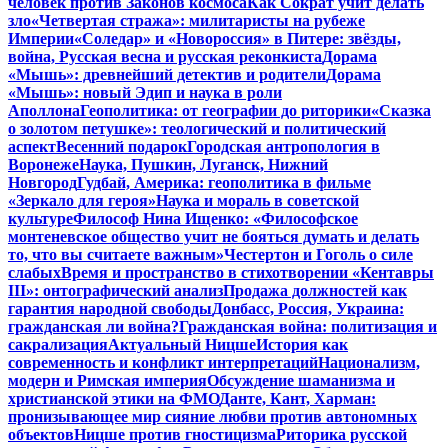
человек против Законов космоса
Как Сократ учит делать
зло
«Четвертая стража»: милитаристы на рубеже
Империи
«Соледар» и «Новороссия» в Питере: звёзды,
война, Русская весна и русская реконкиста
Дорама
«Мышь»: древнейший детектив и родители
Дорама
«Мышь»: новый Эдип и наука в роли
Аполлона
Геополитика: от географии до риторики
«Сказка
о золотом петушке»: теологический и политический
аспект
Весенний подарок
Городская антропология в
Воронеже
Наука, Пушкин, Луганск, Нижний
Новгород
Гудбай, Америка: геополитика в фильме
«Зеркало для героя»
Наука и мораль в советской
культуре
Философ Нина Ищенко: «Философское
монтеневское общество учит не бояться думать и делать
то, что вы считаете важным»
Честертон и Гоголь о силе
слабых
Время и пространство в стихотворении «Кентавры
III»: онтографический анализ
Продажа должностей как
гарантия народной свободы
Донбасс, Россия, Украина:
гражданская ли война?
Гражданская война: политизация и
сакрализация
Актуальный Ницше
История как
современность и конфликт интерпретаций
Национализм,
модерн и Римская империя
Обсуждение шаманизма и
христианской этики на ФМО
Данте, Кант, Харман:
пронизывающее мир сияние любви против автономных
объектов
Ницше против гностицизма
Риторика русской