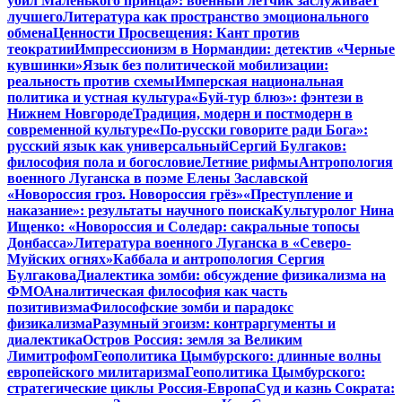
убил Маленького принца»: военный летчик заслуживает
лучшего
Литература как пространство эмоционального
обмена
Ценности Просвещения: Кант против
теократии
Импрессионизм в Нормандии: детектив «Черные
кувшинки»
Язык без политической мобилизации:
реальность против схемы
Имперская национальная
политика и устная культура
«Буй-тур блюз»: фэнтези в
Нижнем Новгороде
Традиция, модерн и постмодерн в
современной культуре
«По-русски говорите ради Бога»:
русский язык как универсальный
Сергий Булгаков:
философия пола и богословие
Летние рифмы
Антропология
военного Луганска в поэме Елены Заславской
«Новороссия гроз. Новороссия грёз»
«Преступление и
наказание»: результаты научного поиска
Культуролог Нина
Ищенко: «Новороссия и Соледар: сакральные топосы
Донбасса»
Литература военного Луганска в «Северо-
Муйских огнях»
Каббала и антропология Сергия
Булгакова
Диалектика зомби: обсуждение физикализма на
ФМО
Аналитическая философия как часть
позитивизма
Философские зомби и парадокс
физикализма
Разумный эгоизм: контраргументы и
диалектика
Остров Россия: земля за Великим
Лимитрофом
Геополитика Цымбурского: длинные волны
европейского милитаризма
Геополитика Цымбурского:
стратегические циклы Россия-Европа
Суд и казнь Сократа: