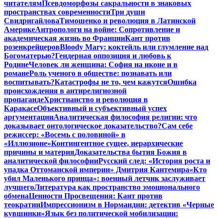
читателям
Псевдоморфозы сакральности в знаковых
пространствах современности
Три души
Свидригайлова
Тимошенко и революция в Латинской
Америке
Антропологи на войне: Сопротивление и
академическая жизнь во Франции
Кант против
розенкрейцеров
Bloody Mary: коктейль или глумление над
Богоматерью?
Гендерная оппозиция и любовь к
Родине
Человек ли женщина: София на иконе и в
романе
Роль ученого в обществе: познавать или
воспитывать?
Катастрофы не то, чем кажутся
Ошибка
происхождения в антирелигиозной
пропаганде
Христианство и революция в
Каракасе
Объективный и субъективный успех
аргументации
Аналитическая философия религии: что
доказывает онтологическое доказательство?
Сам себе
режиссер: «Восемь с половиной» в
«Иллюзионе»
Контингентное сущее, иерархические
причины и материя
Доказательства бытия Божия в
аналитической философии
Русский след: «История роста и
упадка Оттоманской империи» Дмитрия Кантемира
«Кто
убил Маленького принца»: военный летчик заслуживает
лучшего
Литература как пространство эмоционального
обмена
Ценности Просвещения: Кант против
теократии
Импрессионизм в Нормандии: детектив «Черные
кувшинки»
Язык без политической мобилизации: