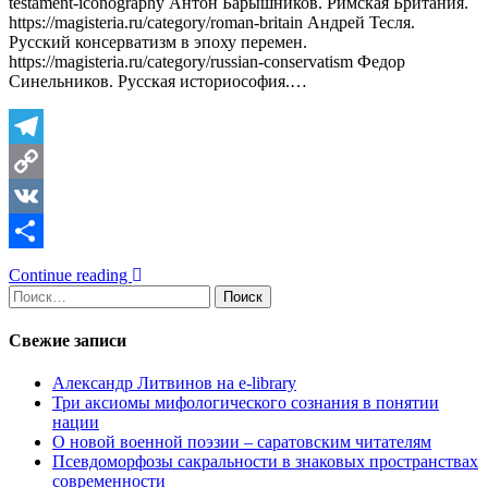
testament-iconography Антон Барышников. Римская Британия.
https://magisteria.ru/category/roman-britain Андрей Тесля.
Русский консерватизм в эпоху перемен.
https://magisteria.ru/category/russian-conservatism Федор
Синельников. Русская историософия.…
Telegram
Copy
Link
VK
Отправить
Continue reading
Найти:
Свежие записи
Александр Литвинов на e-library
Три аксиомы мифологического сознания в понятии
нации
О новой военной поэзии – саратовским читателям
Псевдоморфозы сакральности в знаковых пространствах
современности