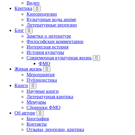
Видео
Критика
Кинорецензии
Культурные коды аниме
Литературные рецензии
Блог
Заметки о литературе
Философские комментарии
Интересная история
История культуры
Современная культурная жизнь
ФМО
Живая жизнь
Мероприятия
Публицистика
Книги
Научные книги
Литературная критика
Мемуары
Сборники ФМО
Об авторе
Биография
Контакты
Отзывы, рецензии, критика