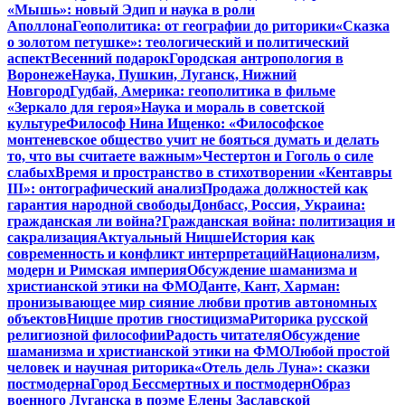
«Мышь»: новый Эдип и наука в роли
Аполлона
Геополитика: от географии до риторики
«Сказка
о золотом петушке»: теологический и политический
аспект
Весенний подарок
Городская антропология в
Воронеже
Наука, Пушкин, Луганск, Нижний
Новгород
Гудбай, Америка: геополитика в фильме
«Зеркало для героя»
Наука и мораль в советской
культуре
Философ Нина Ищенко: «Философское
монтеневское общество учит не бояться думать и делать
то, что вы считаете важным»
Честертон и Гоголь о силе
слабых
Время и пространство в стихотворении «Кентавры
III»: онтографический анализ
Продажа должностей как
гарантия народной свободы
Донбасс, Россия, Украина:
гражданская ли война?
Гражданская война: политизация и
сакрализация
Актуальный Ницше
История как
современность и конфликт интерпретаций
Национализм,
модерн и Римская империя
Обсуждение шаманизма и
христианской этики на ФМО
Данте, Кант, Харман:
пронизывающее мир сияние любви против автономных
объектов
Ницше против гностицизма
Риторика русской
религиозной философии
Радость читателя
Обсуждение
шаманизма и христианской этики на ФМО
Любой простой
человек и научная риторика
«Отель дель Луна»: сказки
постмодерна
Город Бессмертных и постмодерн
Образ
военного Луганска в поэме Елены Заславской