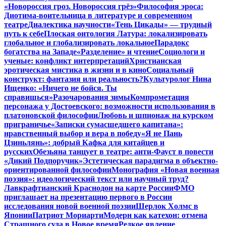
«Новороссия гроз. Новороссия грёз»
Философия эроса:
Диотима-воительница в литературе и современном
театре
Диалектика научности
«Тень Цикады» — трудный
путь к себе
Плоская онтология Латура: локализировать
глобальное и глобализировать локальное
Парадокс
богатства на Западе
«Разделение» и чтение
Социологи и
ученые: конфликт интерпретаций
Христианская
эротическая мистика в жизни и в кино
Социальный
конструкт: фантазия или реальность?
Культуролог Нина
Ищенко: «Ничего не бойся. Ты
справишься»
Разочарования зимы
Компрометация
персонажа у Достоевского: возможности использования в
платоновской философии
Любовь и шпионаж на курском
приграничье
«Записки сумасшедшего капитана»:
нравственный выбор и вера в победу
«Я не Пань
Цзиньлянь»: добрый Кафка для китайцев и
русских
Обезьяна танцует в театре: анти-Фауст в повести
«Дикий Подпоручик»
Эстетическая парадигма в объектно-
ориентированной философии
Монография «Новая военная
поэзия»: идеологический текст или научный труд?
Лавкрафтианский Краснодон на карте России
ФМО
приглашает на презентацию первого в России
исследования новой военной поэзии
Шерлок Холмс в
Японии
Патриот Мориарти
Модерн как катехон: отмена
Страшного суда в Новое время
Редкое явление