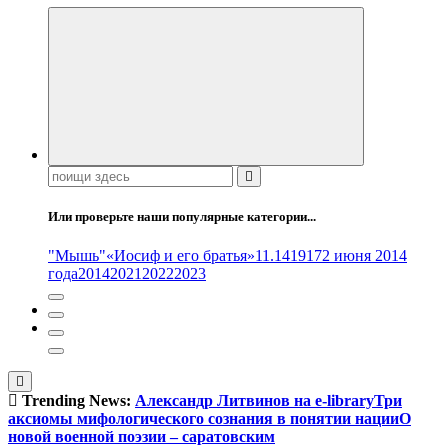
Поиск:
Или проверьте наши популярные категории...
"Мышь"
«Иосиф и его братья»
11.14
1917
2 июня 2014
года
2014
2021
2022
2023
Trending News:
Александр Литвинов на e-library
Три
аксиомы мифологического сознания в понятии нации
О
новой военной поэзии – саратовским