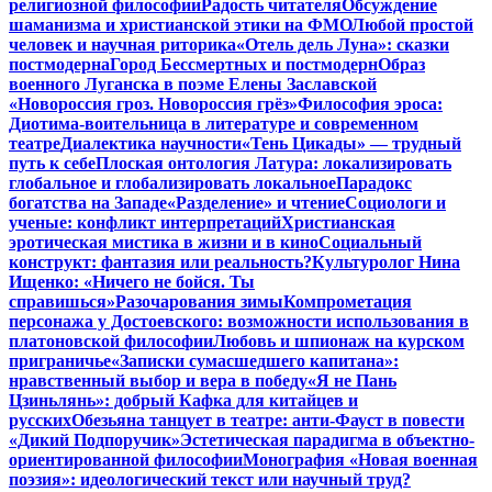
религиозной философии
Радость читателя
Обсуждение
шаманизма и христианской этики на ФМО
Любой простой
человек и научная риторика
«Отель дель Луна»: сказки
постмодерна
Город Бессмертных и постмодерн
Образ
военного Луганска в поэме Елены Заславской
«Новороссия гроз. Новороссия грёз»
Философия эроса:
Диотима-воительница в литературе и современном
театре
Диалектика научности
«Тень Цикады» — трудный
путь к себе
Плоская онтология Латура: локализировать
глобальное и глобализировать локальное
Парадокс
богатства на Западе
«Разделение» и чтение
Социологи и
ученые: конфликт интерпретаций
Христианская
эротическая мистика в жизни и в кино
Социальный
конструкт: фантазия или реальность?
Культуролог Нина
Ищенко: «Ничего не бойся. Ты
справишься»
Разочарования зимы
Компрометация
персонажа у Достоевского: возможности использования в
платоновской философии
Любовь и шпионаж на курском
приграничье
«Записки сумасшедшего капитана»:
нравственный выбор и вера в победу
«Я не Пань
Цзиньлянь»: добрый Кафка для китайцев и
русских
Обезьяна танцует в театре: анти-Фауст в повести
«Дикий Подпоручик»
Эстетическая парадигма в объектно-
ориентированной философии
Монография «Новая военная
поэзия»: идеологический текст или научный труд?