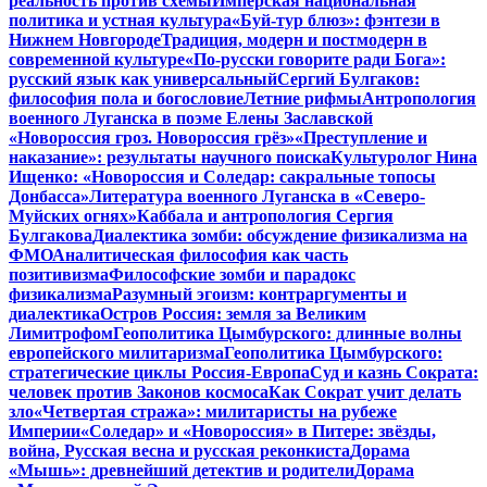
реальность против схемы
Имперская национальная
политика и устная культура
«Буй-тур блюз»: фэнтези в
Нижнем Новгороде
Традиция, модерн и постмодерн в
современной культуре
«По-русски говорите ради Бога»:
русский язык как универсальный
Сергий Булгаков:
философия пола и богословие
Летние рифмы
Антропология
военного Луганска в поэме Елены Заславской
«Новороссия гроз. Новороссия грёз»
«Преступление и
наказание»: результаты научного поиска
Культуролог Нина
Ищенко: «Новороссия и Соледар: сакральные топосы
Донбасса»
Литература военного Луганска в «Северо-
Муйских огнях»
Каббала и антропология Сергия
Булгакова
Диалектика зомби: обсуждение физикализма на
ФМО
Аналитическая философия как часть
позитивизма
Философские зомби и парадокс
физикализма
Разумный эгоизм: контраргументы и
диалектика
Остров Россия: земля за Великим
Лимитрофом
Геополитика Цымбурского: длинные волны
европейского милитаризма
Геополитика Цымбурского:
стратегические циклы Россия-Европа
Суд и казнь Сократа:
человек против Законов космоса
Как Сократ учит делать
зло
«Четвертая стража»: милитаристы на рубеже
Империи
«Соледар» и «Новороссия» в Питере: звёзды,
война, Русская весна и русская реконкиста
Дорама
«Мышь»: древнейший детектив и родители
Дорама