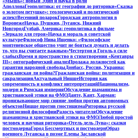
«Мышь»: новый Эдип и наука в роли
Аполлона
Геополитика: от географии до риторики
«Сказка
о золотом петушке»: теологический и политический
аспект
Весенний подарок
Городская антропология в
Воронеже
Наука, Пушкин, Луганск, Нижний
Новгород
Гудбай, Америка: геополитика в фильме
«Зеркало для героя»
Наука и мораль в советской
культуре
Философ Нина Ищенко: «Философское
монтеневское общество учит не бояться думать и делать
то, что вы считаете важным»
Честертон и Гоголь о силе
слабых
Время и пространство в стихотворении «Кентавры
III»: онтографический анализ
Продажа должностей как
гарантия народной свободы
Донбасс, Россия, Украина:
гражданская ли война?
Гражданская война: политизация и
сакрализация
Актуальный Ницше
История как
современность и конфликт интерпретаций
Национализм,
модерн и Римская империя
Обсуждение шаманизма и
христианской этики на ФМО
Данте, Кант, Харман:
пронизывающее мир сияние любви против автономных
объектов
Ницше против гностицизма
Риторика русской
религиозной философии
Радость читателя
Обсуждение
шаманизма и христианской этики на ФМО
Любой простой
человек и научная риторика
«Отель дель Луна»: сказки
постмодерна
Город Бессмертных и постмодерн
Образ
военного Луганска в поэме Елены Заславской