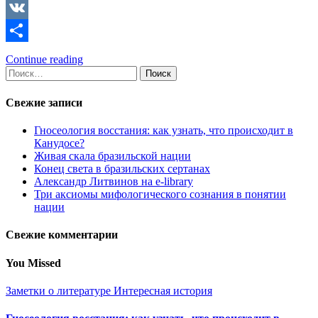
Copy
Link
VK
Отправить
Continue reading
Найти:
Свежие записи
Гносеология восстания: как узнать, что происходит в
Канудосе?
Живая скала бразильской нации
Конец света в бразильских сертанах
Александр Литвинов на e-library
Три аксиомы мифологического сознания в понятии
нации
Свежие комментарии
You Missed
Заметки о литературе
Интересная история