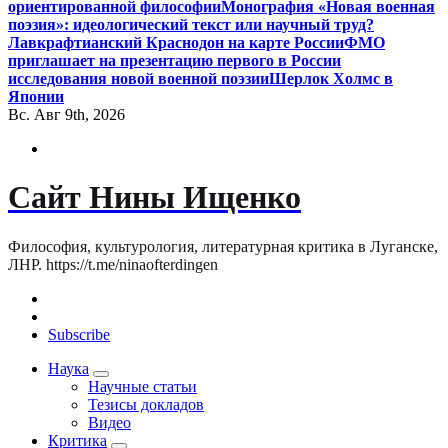
ориентированной философии
Монография «Новая военная
поэзия»: идеологический текст или научный труд?
Лавкрафтианский Краснодон на карте России
ФМО
приглашает на презентацию первого в России
исследования новой военной поэзии
Шерлок Холмс в
Японии
Вс. Авг 9th, 2026
Сайт Нины Ищенко
Философия, культурология, литературная критика в Луганске,
ЛНР. https://t.me/ninaofterdingen
Subscribe
Наука
Научные статьи
Тезисы докладов
Видео
Критика