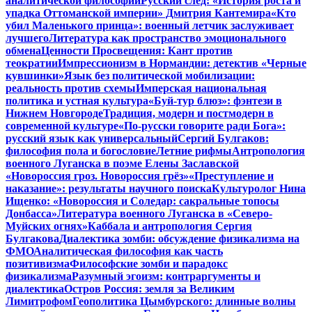
аналитической философии
Русский след: «История роста и
упадка Оттоманской империи» Дмитрия Кантемира
«Кто
убил Маленького принца»: военный летчик заслуживает
лучшего
Литература как пространство эмоционального
обмена
Ценности Просвещения: Кант против
теократии
Импрессионизм в Нормандии: детектив «Черные
кувшинки»
Язык без политической мобилизации:
реальность против схемы
Имперская национальная
политика и устная культура
«Буй-тур блюз»: фэнтези в
Нижнем Новгороде
Традиция, модерн и постмодерн в
современной культуре
«По-русски говорите ради Бога»:
русский язык как универсальный
Сергий Булгаков:
философия пола и богословие
Летние рифмы
Антропология
военного Луганска в поэме Елены Заславской
«Новороссия гроз. Новороссия грёз»
«Преступление и
наказание»: результаты научного поиска
Культуролог Нина
Ищенко: «Новороссия и Соледар: сакральные топосы
Донбасса»
Литература военного Луганска в «Северо-
Муйских огнях»
Каббала и антропология Сергия
Булгакова
Диалектика зомби: обсуждение физикализма на
ФМО
Аналитическая философия как часть
позитивизма
Философские зомби и парадокс
физикализма
Разумный эгоизм: контраргументы и
диалектика
Остров Россия: земля за Великим
Лимитрофом
Геополитика Цымбурского: длинные волны