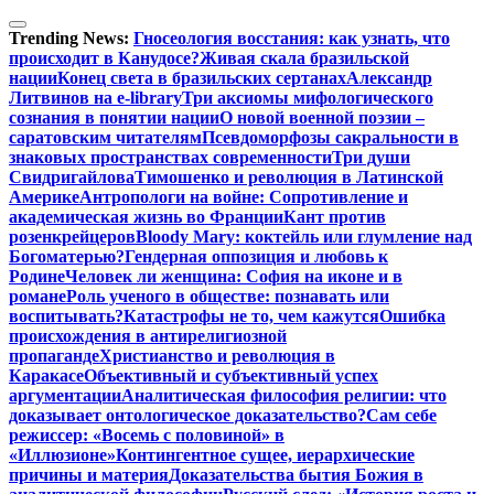
Перейти
к
Trending News:
Гносеология восстания: как узнать, что
содержимому
происходит в Канудосе?
Живая скала бразильской
нации
Конец света в бразильских сертанах
Александр
Литвинов на e-library
Три аксиомы мифологического
сознания в понятии нации
О новой военной поэзии –
саратовским читателям
Псевдоморфозы сакральности в
знаковых пространствах современности
Три души
Свидригайлова
Тимошенко и революция в Латинской
Америке
Антропологи на войне: Сопротивление и
академическая жизнь во Франции
Кант против
розенкрейцеров
Bloody Mary: коктейль или глумление над
Богоматерью?
Гендерная оппозиция и любовь к
Родине
Человек ли женщина: София на иконе и в
романе
Роль ученого в обществе: познавать или
воспитывать?
Катастрофы не то, чем кажутся
Ошибка
происхождения в антирелигиозной
пропаганде
Христианство и революция в
Каракасе
Объективный и субъективный успех
аргументации
Аналитическая философия религии: что
доказывает онтологическое доказательство?
Сам себе
режиссер: «Восемь с половиной» в
«Иллюзионе»
Контингентное сущее, иерархические
причины и материя
Доказательства бытия Божия в