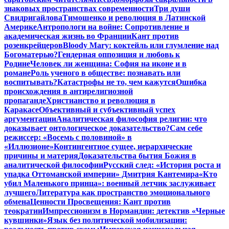
знаковых пространствах современности
Три души
Свидригайлова
Тимошенко и революция в Латинской
Америке
Антропологи на войне: Сопротивление и
академическая жизнь во Франции
Кант против
розенкрейцеров
Bloody Mary: коктейль или глумление над
Богоматерью?
Гендерная оппозиция и любовь к
Родине
Человек ли женщина: София на иконе и в
романе
Роль ученого в обществе: познавать или
воспитывать?
Катастрофы не то, чем кажутся
Ошибка
происхождения в антирелигиозной
пропаганде
Христианство и революция в
Каракасе
Объективный и субъективный успех
аргументации
Аналитическая философия религии: что
доказывает онтологическое доказательство?
Сам себе
режиссер: «Восемь с половиной» в
«Иллюзионе»
Контингентное сущее, иерархические
причины и материя
Доказательства бытия Божия в
аналитической философии
Русский след: «История роста и
упадка Оттоманской империи» Дмитрия Кантемира
«Кто
убил Маленького принца»: военный летчик заслуживает
лучшего
Литература как пространство эмоционального
обмена
Ценности Просвещения: Кант против
теократии
Импрессионизм в Нормандии: детектив «Черные
кувшинки»
Язык без политической мобилизации: