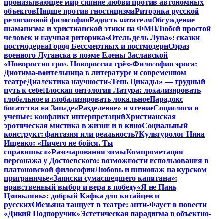
пронизывающее мир сияние любви против автономных
объектов
Ницше против гностицизма
Риторика русской
религиозной философии
Радость читателя
Обсуждение
шаманизма и христианской этики на ФМО
Любой простой
человек и научная риторика
«Отель дель Луна»: сказки
постмодерна
Город Бессмертных и постмодерн
Образ
военного Луганска в поэме Елены Заславской
«Новороссия гроз. Новороссия грёз»
Философия эроса:
Диотима-воительница в литературе и современном
театре
Диалектика научности
«Тень Цикады» — трудный
путь к себе
Плоская онтология Латура: локализировать
глобальное и глобализировать локальное
Парадокс
богатства на Западе
«Разделение» и чтение
Социологи и
ученые: конфликт интерпретаций
Христианская
эротическая мистика в жизни и в кино
Социальный
конструкт: фантазия или реальность?
Культуролог Нина
Ищенко: «Ничего не бойся. Ты
справишься»
Разочарования зимы
Компрометация
персонажа у Достоевского: возможности использования в
платоновской философии
Любовь и шпионаж на курском
приграничье
«Записки сумасшедшего капитана»:
нравственный выбор и вера в победу
«Я не Пань
Цзиньлянь»: добрый Кафка для китайцев и
русских
Обезьяна танцует в театре: анти-Фауст в повести
«Дикий Подпоручик»
Эстетическая парадигма в объектно-