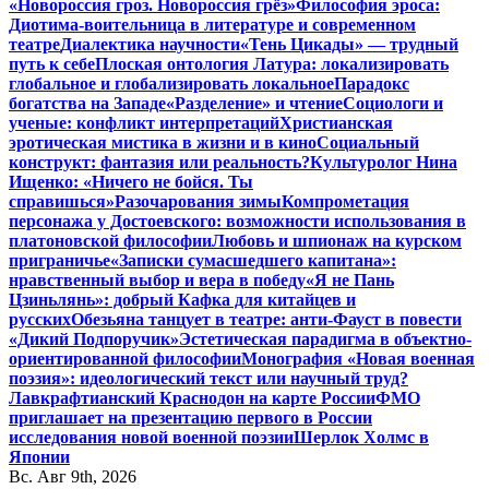
«Новороссия гроз. Новороссия грёз»
Философия эроса:
Диотима-воительница в литературе и современном
театре
Диалектика научности
«Тень Цикады» — трудный
путь к себе
Плоская онтология Латура: локализировать
глобальное и глобализировать локальное
Парадокс
богатства на Западе
«Разделение» и чтение
Социологи и
ученые: конфликт интерпретаций
Христианская
эротическая мистика в жизни и в кино
Социальный
конструкт: фантазия или реальность?
Культуролог Нина
Ищенко: «Ничего не бойся. Ты
справишься»
Разочарования зимы
Компрометация
персонажа у Достоевского: возможности использования в
платоновской философии
Любовь и шпионаж на курском
приграничье
«Записки сумасшедшего капитана»:
нравственный выбор и вера в победу
«Я не Пань
Цзиньлянь»: добрый Кафка для китайцев и
русских
Обезьяна танцует в театре: анти-Фауст в повести
«Дикий Подпоручик»
Эстетическая парадигма в объектно-
ориентированной философии
Монография «Новая военная
поэзия»: идеологический текст или научный труд?
Лавкрафтианский Краснодон на карте России
ФМО
приглашает на презентацию первого в России
исследования новой военной поэзии
Шерлок Холмс в
Японии
Вс. Авг 9th, 2026