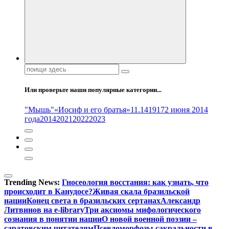
Поиск:
Или проверьте наши популярные категории...
"Мышь"
«Иосиф и его братья»
11.14
1917
2 июня 2014
года
2014
2021
2022
2023
Trending News:
Гносеология восстания: как узнать, что
происходит в Канудосе?
Живая скала бразильской
нации
Конец света в бразильских сертанах
Александр
Литвинов на e-library
Три аксиомы мифологического
сознания в понятии нации
О новой военной поэзии –
саратовским читателям
Псевдоморфозы сакральности в