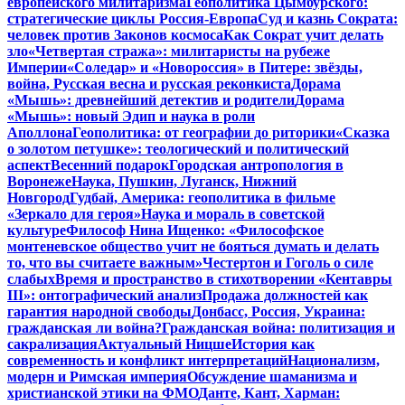
европейского милитаризма
Геополитика Цымбурского:
стратегические циклы Россия-Европа
Суд и казнь Сократа:
человек против Законов космоса
Как Сократ учит делать
зло
«Четвертая стража»: милитаристы на рубеже
Империи
«Соледар» и «Новороссия» в Питере: звёзды,
война, Русская весна и русская реконкиста
Дорама
«Мышь»: древнейший детектив и родители
Дорама
«Мышь»: новый Эдип и наука в роли
Аполлона
Геополитика: от географии до риторики
«Сказка
о золотом петушке»: теологический и политический
аспект
Весенний подарок
Городская антропология в
Воронеже
Наука, Пушкин, Луганск, Нижний
Новгород
Гудбай, Америка: геополитика в фильме
«Зеркало для героя»
Наука и мораль в советской
культуре
Философ Нина Ищенко: «Философское
монтеневское общество учит не бояться думать и делать
то, что вы считаете важным»
Честертон и Гоголь о силе
слабых
Время и пространство в стихотворении «Кентавры
III»: онтографический анализ
Продажа должностей как
гарантия народной свободы
Донбасс, Россия, Украина:
гражданская ли война?
Гражданская война: политизация и
сакрализация
Актуальный Ницше
История как
современность и конфликт интерпретаций
Национализм,
модерн и Римская империя
Обсуждение шаманизма и
христианской этики на ФМО
Данте, Кант, Харман: