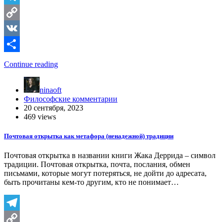
Telegram
Copy
Link
VK
Отправить
Continue reading
ninaoft
Философские комментарии
20 сентября, 2023
469 views
Почтовая открытка как метафора (ненадежной) традиции
Почтовая открытка в названии книги Жака Деррида – символ
традиции. Почтовая открытка, почта, послания, обмен
письмами, которые могут потеряться, не дойти до адресата,
быть прочитаны кем-то другим, кто не понимает…
Telegram