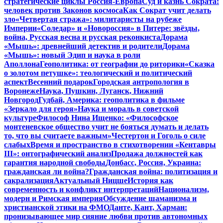
стратегические циклы Россия-Европа
Суд и казнь Сократа:
человек против Законов космоса
Как Сократ учит делать
зло
«Четвертая стража»: милитаристы на рубеже
Империи
«Соледар» и «Новороссия» в Питере: звёзды,
война, Русская весна и русская реконкиста
Дорама
«Мышь»: древнейший детектив и родители
Дорама
«Мышь»: новый Эдип и наука в роли
Аполлона
Геополитика: от географии до риторики
«Сказка
о золотом петушке»: теологический и политический
аспект
Весенний подарок
Городская антропология в
Воронеже
Наука, Пушкин, Луганск, Нижний
Новгород
Гудбай, Америка: геополитика в фильме
«Зеркало для героя»
Наука и мораль в советской
культуре
Философ Нина Ищенко: «Философское
монтеневское общество учит не бояться думать и делать
то, что вы считаете важным»
Честертон и Гоголь о силе
слабых
Время и пространство в стихотворении «Кентавры
III»: онтографический анализ
Продажа должностей как
гарантия народной свободы
Донбасс, Россия, Украина:
гражданская ли война?
Гражданская война: политизация и
сакрализация
Актуальный Ницше
История как
современность и конфликт интерпретаций
Национализм,
модерн и Римская империя
Обсуждение шаманизма и
христианской этики на ФМО
Данте, Кант, Харман:
пронизывающее мир сияние любви против автономных