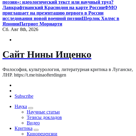
поэзия»: идеологический текст или научный труд?
Лавкрафтианский Краснодон на карте России
ФМО
приглашает на презентацию первого в России
исследования новой военной поэзии
Шерлок Холмс в
Японии
Патриот Мориарти
Сб. Авг 8th, 2026
Сайт Нины Ищенко
Философия, культурология, литературная критика в Луганске,
ЛНР. https://t.me/ninaofterdingen
Subscribe
Наука
Научные статьи
Тезисы докладов
Видео
Критика
Кинорецензии