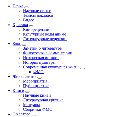
Наука
Научные статьи
Тезисы докладов
Видео
Критика
Кинорецензии
Культурные коды аниме
Литературные рецензии
Блог
Заметки о литературе
Философские комментарии
Интересная история
История культуры
Современная культурная жизнь
ФМО
Живая жизнь
Мероприятия
Публицистика
Книги
Научные книги
Литературная критика
Мемуары
Сборники ФМО
Об авторе