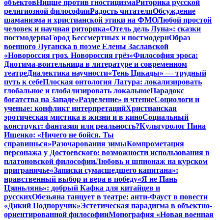
объектов
Ницше против гностицизма
Риторика русской
религиозной философии
Радость читателя
Обсуждение
шаманизма и христианской этики на ФМО
Любой простой
человек и научная риторика
«Отель дель Луна»: сказки
постмодерна
Город Бессмертных и постмодерн
Образ
военного Луганска в поэме Елены Заславской
«Новороссия гроз. Новороссия грёз»
Философия эроса:
Диотима-воительница в литературе и современном
театре
Диалектика научности
«Тень Цикады» — трудный
путь к себе
Плоская онтология Латура: локализировать
глобальное и глобализировать локальное
Парадокс
богатства на Западе
«Разделение» и чтение
Социологи и
ученые: конфликт интерпретаций
Христианская
эротическая мистика в жизни и в кино
Социальный
конструкт: фантазия или реальность?
Культуролог Нина
Ищенко: «Ничего не бойся. Ты
справишься»
Разочарования зимы
Компрометация
персонажа у Достоевского: возможности использования в
платоновской философии
Любовь и шпионаж на курском
приграничье
«Записки сумасшедшего капитана»:
нравственный выбор и вера в победу
«Я не Пань
Цзиньлянь»: добрый Кафка для китайцев и
русских
Обезьяна танцует в театре: анти-Фауст в повести
«Дикий Подпоручик»
Эстетическая парадигма в объектно-
ориентированной философии
Монография «Новая военная