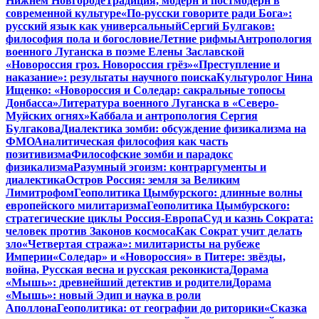
Нижнем Новгороде
Традиция, модерн и постмодерн в
современной культуре
«По-русски говорите ради Бога»:
русский язык как универсальный
Сергий Булгаков:
философия пола и богословие
Летние рифмы
Антропология
военного Луганска в поэме Елены Заславской
«Новороссия гроз. Новороссия грёз»
«Преступление и
наказание»: результаты научного поиска
Культуролог Нина
Ищенко: «Новороссия и Соледар: сакральные топосы
Донбасса»
Литература военного Луганска в «Северо-
Муйских огнях»
Каббала и антропология Сергия
Булгакова
Диалектика зомби: обсуждение физикализма на
ФМО
Аналитическая философия как часть
позитивизма
Философские зомби и парадокс
физикализма
Разумный эгоизм: контраргументы и
диалектика
Остров Россия: земля за Великим
Лимитрофом
Геополитика Цымбурского: длинные волны
европейского милитаризма
Геополитика Цымбурского:
стратегические циклы Россия-Европа
Суд и казнь Сократа:
человек против Законов космоса
Как Сократ учит делать
зло
«Четвертая стража»: милитаристы на рубеже
Империи
«Соледар» и «Новороссия» в Питере: звёзды,
война, Русская весна и русская реконкиста
Дорама
«Мышь»: древнейший детектив и родители
Дорама
«Мышь»: новый Эдип и наука в роли
Аполлона
Геополитика: от географии до риторики
«Сказка