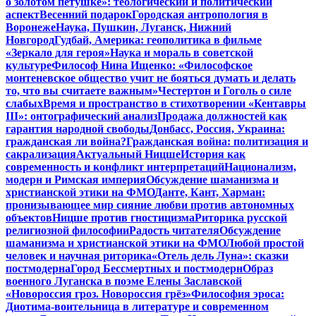
о золотом петушке»: теологический и политический
аспект
Весенний подарок
Городская антропология в
Воронеже
Наука, Пушкин, Луганск, Нижний
Новгород
Гудбай, Америка: геополитика в фильме
«Зеркало для героя»
Наука и мораль в советской
культуре
Философ Нина Ищенко: «Философское
монтеневское общество учит не бояться думать и делать
то, что вы считаете важным»
Честертон и Гоголь о силе
слабых
Время и пространство в стихотворении «Кентавры
III»: онтографический анализ
Продажа должностей как
гарантия народной свободы
Донбасс, Россия, Украина:
гражданская ли война?
Гражданская война: политизация и
сакрализация
Актуальный Ницше
История как
современность и конфликт интерпретаций
Национализм,
модерн и Римская империя
Обсуждение шаманизма и
христианской этики на ФМО
Данте, Кант, Харман:
пронизывающее мир сияние любви против автономных
объектов
Ницше против гностицизма
Риторика русской
религиозной философии
Радость читателя
Обсуждение
шаманизма и христианской этики на ФМО
Любой простой
человек и научная риторика
«Отель дель Луна»: сказки
постмодерна
Город Бессмертных и постмодерн
Образ
военного Луганска в поэме Елены Заславской
«Новороссия гроз. Новороссия грёз»
Философия эроса:
Диотима-воительница в литературе и современном