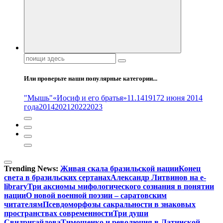
Поиск:
Или проверьте наши популярные категории...
"Мышь"
«Иосиф и его братья»
11.14
1917
2 июня 2014
года
2014
2021
2022
2023
Trending News:
Живая скала бразильской нации
Конец
света в бразильских сертанах
Александр Литвинов на e-
library
Три аксиомы мифологического сознания в понятии
нации
О новой военной поэзии – саратовским
читателям
Псевдоморфозы сакральности в знаковых
пространствах современности
Три души
Свидригайлова
Тимошенко и революция в Латинской