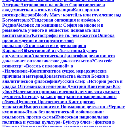
Америке
Антропологи на войне: Сопротивление и
академическая жизнь во Франции
Кант против
розенкрейцеров
Bloody Mary: коктейль или глумление над
Богоматерью?
Гендерная оппозиция и любовь к
Родине
Человек ли женщина: София на иконе и в
романе
Роль ученого в обществе: познавать или
воспитывать?
Катастрофы не то, чем кажутся
Ошибка
происхождения в антирелигиозной
пропаганде
Христианство и революция в
Каракасе
Объективный и субъективный успех
аргументации
Аналитическая философия религии: что
доказывает онтологическое доказательство?
Сам себе
режиссер: «Восемь с половиной» в
«Иллюзионе»
Контингентное сущее, иерархические
причины и материя
Доказательства бытия Божия в
аналитической философии
Русский след: «История роста и
упадка Оттоманской империи» Дмитрия Кантемира
«Кто
убил Маленького принца»: военный летчик заслуживает
лучшего
Литература как пространство эмоционального
обмена
Ценности Просвещения: Кант против
теократии
Импрессионизм в Нормандии: детектив «Черные
кувшинки»
Язык без политической мобилизации:
реальность против схемы
Имперская национальная
политика и устная культура
«Буй-тур блюз»: фэнтези в