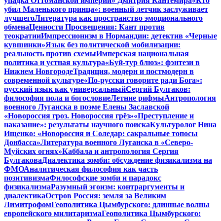
упадка Оттоманской империи» Дмитрия Кантемира
«Кто
убил Маленького принца»: военный летчик заслуживает
лучшего
Литература как пространство эмоционального
обмена
Ценности Просвещения: Кант против
теократии
Импрессионизм в Нормандии: детектив «Черные
кувшинки»
Язык без политической мобилизации:
реальность против схемы
Имперская национальная
политика и устная культура
«Буй-тур блюз»: фэнтези в
Нижнем Новгороде
Традиция, модерн и постмодерн в
современной культуре
«По-русски говорите ради Бога»:
русский язык как универсальный
Сергий Булгаков:
философия пола и богословие
Летние рифмы
Антропология
военного Луганска в поэме Елены Заславской
«Новороссия гроз. Новороссия грёз»
«Преступление и
наказание»: результаты научного поиска
Культуролог Нина
Ищенко: «Новороссия и Соледар: сакральные топосы
Донбасса»
Литература военного Луганска в «Северо-
Муйских огнях»
Каббала и антропология Сергия
Булгакова
Диалектика зомби: обсуждение физикализма на
ФМО
Аналитическая философия как часть
позитивизма
Философские зомби и парадокс
физикализма
Разумный эгоизм: контраргументы и
диалектика
Остров Россия: земля за Великим
Лимитрофом
Геополитика Цымбурского: длинные волны
европейского милитаризма
Геополитика Цымбурского: