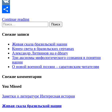
Copy
Link
VK
Отправить
Continue reading
Найти:
Свежие записи
Живая скала бразильской нации
Конец света в бразильских сертанах
Александр Литвинов на e-library
Три аксиомы мифологического сознания в понятии
нации
О новой военной поэзии – саратовским читателям
Свежие комментарии
You Missed
Заметки о литературе
Интересная история
Живая скала бразильской нации