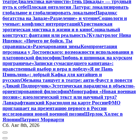
театре
Диалектика научности
«Тень Цикады» — трудный
путь к себе
Плоская онтология Латура: локализировать
глобальное и глобализировать локальное
Парадокс
богатства на Западе
«Разделение» и чтение
Социологи и
ученые: конфликт интерпретаций
Христианская
эротическая мистика в жизни и в кино
Социальный
конструкт: фантазия или реальность?
Культуролог Нина
Ищенко: «Ничего не бойся. Ты
справишься»
Разочарования зимы
Компрометация
персонажа у Достоевского: возможности использования в
платоновской философии
Любовь и шпионаж на курском
приграничье
«Записки сумасшедшего капитана»:
нравственный выбор и вера в победу
«Я не Пань
Цзиньлянь»: добрый Кафка для китайцев и
русских
Обезьяна танцует в театре: анти-Фауст в повести
«Дикий Подпоручик»
Эстетическая парадигма в объектно-
ориентированной философии
Монография «Новая военная
поэзия»: идеологический текст или научный труд?
Лавкрафтианский Краснодон на карте России
ФМО
приглашает на презентацию первого в России
исследования новой военной поэзии
Шерлок Холмс в
Японии
Патриот Мориарти
Сб. Авг 8th, 2026