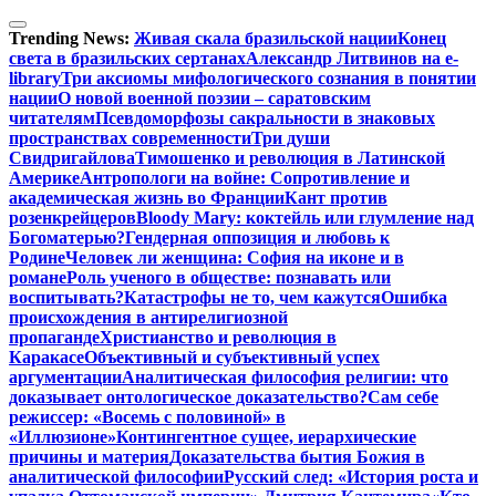
Перейти
к
Trending News:
Живая скала бразильской нации
Конец
содержимому
света в бразильских сертанах
Александр Литвинов на e-
library
Три аксиомы мифологического сознания в понятии
нации
О новой военной поэзии – саратовским
читателям
Псевдоморфозы сакральности в знаковых
пространствах современности
Три души
Свидригайлова
Тимошенко и революция в Латинской
Америке
Антропологи на войне: Сопротивление и
академическая жизнь во Франции
Кант против
розенкрейцеров
Bloody Mary: коктейль или глумление над
Богоматерью?
Гендерная оппозиция и любовь к
Родине
Человек ли женщина: София на иконе и в
романе
Роль ученого в обществе: познавать или
воспитывать?
Катастрофы не то, чем кажутся
Ошибка
происхождения в антирелигиозной
пропаганде
Христианство и революция в
Каракасе
Объективный и субъективный успех
аргументации
Аналитическая философия религии: что
доказывает онтологическое доказательство?
Сам себе
режиссер: «Восемь с половиной» в
«Иллюзионе»
Контингентное сущее, иерархические
причины и материя
Доказательства бытия Божия в
аналитической философии
Русский след: «История роста и