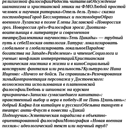
р
е
л
и
г
и
о
з
н
о
й
ф
и
л
о
с
о
ф
и
и
Р
а
д
о
с
т
ь
ч
и
т
а
т
е
л
я
О
б
с
у
ж
д
е
н
и
е
ш
а
м
а
н
и
з
м
а
и
х
р
и
с
т
и
а
н
с
к
о
й
э
т
и
к
и
н
а
Ф
М
О
Л
ю
б
о
й
п
р
о
с
т
о
й
ч
е
л
о
в
е
к
и
н
а
у
ч
н
а
я
р
и
т
о
р
и
к
а
«
О
т
е
л
ь
д
е
л
ь
Л
у
н
а
»
:
с
к
а
з
к
и
п
о
с
т
м
о
д
е
р
н
а
Г
о
р
о
д
Б
е
с
с
м
е
р
т
н
ы
х
и
п
о
с
т
м
о
д
е
р
н
О
б
р
а
з
в
о
е
н
н
о
г
о
Л
у
г
а
н
с
к
а
в
п
о
э
м
е
Е
л
е
н
ы
З
а
с
л
а
в
с
к
о
й
«
Н
о
в
о
р
о
с
с
и
я
г
р
о
з
.
Н
о
в
о
р
о
с
с
и
я
г
р
ё
з
»
Ф
и
л
о
с
о
ф
и
я
э
р
о
с
а
:
Д
и
о
т
и
м
а
-
в
о
и
т
е
л
ь
н
и
ц
а
в
л
и
т
е
р
а
т
у
р
е
и
с
о
в
р
е
м
е
н
н
о
м
т
е
а
т
р
е
Д
и
а
л
е
к
т
и
к
а
н
а
у
ч
н
о
с
т
и
«
Т
е
н
ь
Ц
и
к
а
д
ы
»
—
т
р
у
д
н
ы
й
п
у
т
ь
к
с
е
б
е
П
л
о
с
к
а
я
о
н
т
о
л
о
г
и
я
Л
а
т
у
р
а
:
л
о
к
а
л
и
з
и
р
о
в
а
т
ь
г
л
о
б
а
л
ь
н
о
е
и
г
л
о
б
а
л
и
з
и
р
о
в
а
т
ь
л
о
к
а
л
ь
н
о
е
П
а
р
а
д
о
к
с
б
о
г
а
т
с
т
в
а
н
а
З
а
п
а
д
е
«
Р
а
з
д
е
л
е
н
и
е
»
и
ч
т
е
н
и
е
С
о
ц
и
о
л
о
г
и
и
у
ч
е
н
ы
е
:
к
о
н
ф
л
и
к
т
и
н
т
е
р
п
р
е
т
а
ц
и
й
Х
р
и
с
т
и
а
н
с
к
а
я
э
р
о
т
и
ч
е
с
к
а
я
м
и
с
т
и
к
а
в
ж
и
з
н
и
и
в
к
и
н
о
С
о
ц
и
а
л
ь
н
ы
й
к
о
н
с
т
р
у
к
т
:
ф
а
н
т
а
з
и
я
и
л
и
р
е
а
л
ь
н
о
с
т
ь
?
К
у
л
ь
т
у
р
о
л
о
г
Н
и
н
а
И
щ
е
н
к
о
:
«
Н
и
ч
е
г
о
н
е
б
о
й
с
я
.
Т
ы
с
п
р
а
в
и
ш
ь
с
я
»
Р
а
з
о
ч
а
р
о
в
а
н
и
я
з
и
м
ы
К
о
м
п
р
о
м
е
т
а
ц
и
я
п
е
р
с
о
н
а
ж
а
у
Д
о
с
т
о
е
в
с
к
о
г
о
:
в
о
з
м
о
ж
н
о
с
т
и
и
с
п
о
л
ь
з
о
в
а
н
и
я
в
п
л
а
т
о
н
о
в
с
к
о
й
ф
и
л
о
с
о
ф
и
и
Л
ю
б
о
в
ь
и
ш
п
и
о
н
а
ж
н
а
к
у
р
с
к
о
м
п
р
и
г
р
а
н
и
ч
ь
е
«
З
а
п
и
с
к
и
с
у
м
а
с
ш
е
д
ш
е
г
о
к
а
п
и
т
а
н
а
»
:
н
р
а
в
с
т
в
е
н
н
ы
й
в
ы
б
о
р
и
в
е
р
а
в
п
о
б
е
д
у
«
Я
н
е
П
а
н
ь
Ц
з
и
н
ь
л
я
н
ь
»
:
д
о
б
р
ы
й
К
а
ф
к
а
д
л
я
к
и
т
а
й
ц
е
в
и
р
у
с
с
к
и
х
О
б
е
з
ь
я
н
а
т
а
н
ц
у
е
т
в
т
е
а
т
р
е
:
а
н
т
и
-
Ф
а
у
с
т
в
п
о
в
е
с
т
и
«
Д
и
к
и
й
П
о
д
п
о
р
у
ч
и
к
»
Э
с
т
е
т
и
ч
е
с
к
а
я
п
а
р
а
д
и
г
м
а
в
о
б
ъ
е
к
т
н
о
-
о
р
и
е
н
т
и
р
о
в
а
н
н
о
й
ф
и
л
о
с
о
ф
и
и
М
о
н
о
г
р
а
ф
и
я
«
Н
о
в
а
я
в
о
е
н
н
а
я
п
о
э
з
и
я
»
:
и
д
е
о
л
о
г
и
ч
е
с
к
и
й
т
е
к
с
т
и
л
и
н
а
у
ч
н
ы
й
т
р
у
д
?