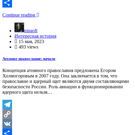
Link
VK
Отправить
Continue reading
ninaoft
Интересная история
15 мая, 2023
493 views
Атомное православие: начало
Концепция атомного православия предложена Егором
Холмогоровым в 2007 году. Она заключается в том, что
православие и ядерный щит являются двумя составляющими
безопасности России. Роль авиации в функционировании
ядерного щита нельзя…
Telegram
Copy
Link
VK