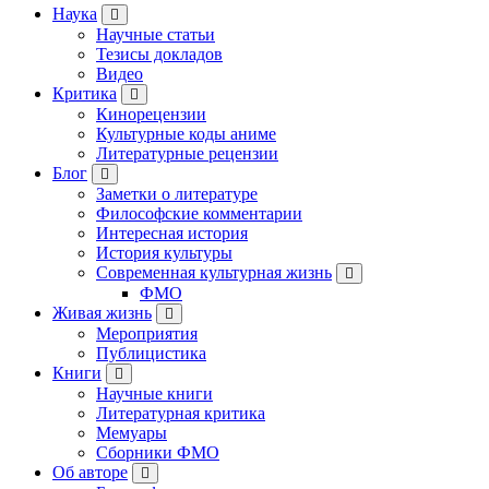
Наука
Научные статьи
Тезисы докладов
Видео
Критика
Кинорецензии
Культурные коды аниме
Литературные рецензии
Блог
Заметки о литературе
Философские комментарии
Интересная история
История культуры
Современная культурная жизнь
ФМО
Живая жизнь
Мероприятия
Публицистика
Книги
Научные книги
Литературная критика
Мемуары
Сборники ФМО
Об авторе