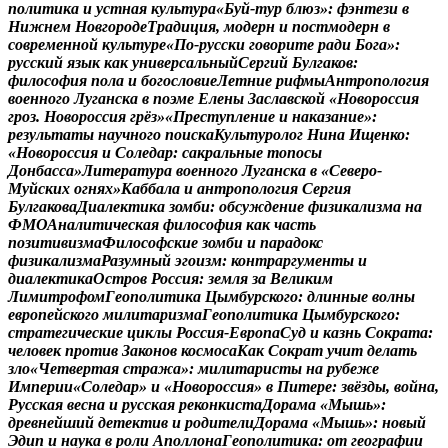
п
о
л
и
т
и
к
а
и
у
с
т
н
а
я
к
у
л
ь
т
у
р
а
«
Б
у
й
-
т
у
р
б
л
ю
з
»
:
ф
э
н
т
е
з
и
в
Н
и
ж
н
е
м
Н
о
в
г
о
р
о
д
е
Т
р
а
д
и
ц
и
я
,
м
о
д
е
р
н
и
п
о
с
т
м
о
д
е
р
н
в
с
о
в
р
е
м
е
н
н
о
й
к
у
л
ь
т
у
р
е
«
П
о
-
р
у
с
с
к
и
г
о
в
о
р
и
т
е
р
а
д
и
Б
о
г
а
»
:
р
у
с
с
к
и
й
я
з
ы
к
к
а
к
у
н
и
в
е
р
с
а
л
ь
н
ы
й
С
е
р
г
и
й
Б
у
л
г
а
к
о
в
:
ф
и
л
о
с
о
ф
и
я
п
о
л
а
и
б
о
г
о
с
л
о
в
и
е
Л
е
т
н
и
е
р
и
ф
м
ы
А
н
т
р
о
п
о
л
о
г
и
я
в
о
е
н
н
о
г
о
Л
у
г
а
н
с
к
а
в
п
о
э
м
е
Е
л
е
н
ы
З
а
с
л
а
в
с
к
о
й
«
Н
о
в
о
р
о
с
с
и
я
г
р
о
з
.
Н
о
в
о
р
о
с
с
и
я
г
р
ё
з
»
«
П
р
е
с
т
у
п
л
е
н
и
е
и
н
а
к
а
з
а
н
и
е
»
:
р
е
з
у
л
ь
т
а
т
ы
н
а
у
ч
н
о
г
о
п
о
и
с
к
а
К
у
л
ь
т
у
р
о
л
о
г
Н
и
н
а
И
щ
е
н
к
о
:
«
Н
о
в
о
р
о
с
с
и
я
и
С
о
л
е
д
а
р
:
с
а
к
р
а
л
ь
н
ы
е
т
о
п
о
с
ы
Д
о
н
б
а
с
с
а
»
Л
и
т
е
р
а
т
у
р
а
в
о
е
н
н
о
г
о
Л
у
г
а
н
с
к
а
в
«
С
е
в
е
р
о
-
М
у
й
с
к
и
х
о
г
н
я
х
»
К
а
б
б
а
л
а
и
а
н
т
р
о
п
о
л
о
г
и
я
С
е
р
г
и
я
Б
у
л
г
а
к
о
в
а
Д
и
а
л
е
к
т
и
к
а
з
о
м
б
и
:
о
б
с
у
ж
д
е
н
и
е
ф
и
з
и
к
а
л
и
з
м
а
н
а
Ф
М
О
А
н
а
л
и
т
и
ч
е
с
к
а
я
ф
и
л
о
с
о
ф
и
я
к
а
к
ч
а
с
т
ь
п
о
з
и
т
и
в
и
з
м
а
Ф
и
л
о
с
о
ф
с
к
и
е
з
о
м
б
и
и
п
а
р
а
д
о
к
с
ф
и
з
и
к
а
л
и
з
м
а
Р
а
з
у
м
н
ы
й
э
г
о
и
з
м
:
к
о
н
т
р
а
р
г
у
м
е
н
т
ы
и
д
и
а
л
е
к
т
и
к
а
О
с
т
р
о
в
Р
о
с
с
и
я
:
з
е
м
л
я
з
а
В
е
л
и
к
и
м
Л
и
м
и
т
р
о
ф
о
м
Г
е
о
п
о
л
и
т
и
к
а
Ц
ы
м
б
у
р
с
к
о
г
о
:
д
л
и
н
н
ы
е
в
о
л
н
ы
е
в
р
о
п
е
й
с
к
о
г
о
м
и
л
и
т
а
р
и
з
м
а
Г
е
о
п
о
л
и
т
и
к
а
Ц
ы
м
б
у
р
с
к
о
г
о
:
с
т
р
а
т
е
г
и
ч
е
с
к
и
е
ц
и
к
л
ы
Р
о
с
с
и
я
-
Е
в
р
о
п
а
С
у
д
и
к
а
з
н
ь
С
о
к
р
а
т
а
:
ч
е
л
о
в
е
к
п
р
о
т
и
в
З
а
к
о
н
о
в
к
о
с
м
о
с
а
К
а
к
С
о
к
р
а
т
у
ч
и
т
д
е
л
а
т
ь
з
л
о
«
Ч
е
т
в
е
р
т
а
я
с
т
р
а
ж
а
»
:
м
и
л
и
т
а
р
и
с
т
ы
н
а
р
у
б
е
ж
е
И
м
п
е
р
и
и
«
С
о
л
е
д
а
р
»
и
«
Н
о
в
о
р
о
с
с
и
я
»
в
П
и
т
е
р
е
:
з
в
ё
з
д
ы
,
в
о
й
н
а
,
Р
у
с
с
к
а
я
в
е
с
н
а
и
р
у
с
с
к
а
я
р
е
к
о
н
к
и
с
т
а
Д
о
р
а
м
а
«
М
ы
ш
ь
»
:
д
р
е
в
н
е
й
ш
и
й
д
е
т
е
к
т
и
в
и
р
о
д
и
т
е
л
и
Д
о
р
а
м
а
«
М
ы
ш
ь
»
:
н
о
в
ы
й
Э
д
и
п
и
н
а
у
к
а
в
р
о
л
и
А
п
о
л
л
о
н
а
Г
е
о
п
о
л
и
т
и
к
а
:
о
т
г
е
о
г
р
а
ф
и
и