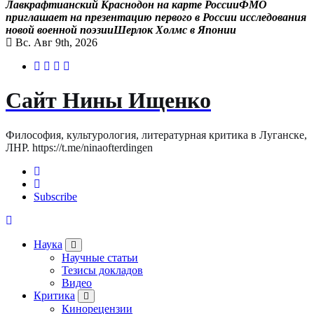
Л
а
в
к
р
а
ф
т
и
а
н
с
к
и
й
К
р
а
с
н
о
д
о
н
н
а
к
а
р
т
е
Р
о
с
с
и
и
Ф
М
О
п
р
и
г
л
а
ш
а
е
т
н
а
п
р
е
з
е
н
т
а
ц
и
ю
п
е
р
в
о
г
о
в
Р
о
с
с
и
и
и
с
с
л
е
д
о
в
а
н
и
я
н
о
в
о
й
в
о
е
н
н
о
й
п
о
э
з
и
и
Ш
е
р
л
о
к
Х
о
л
м
с
в
Я
п
о
н
и
и
Вс. Авг 9th, 2026
Сайт Нины Ищенко
Философия, культурология, литературная критика в Луганске,
ЛНР. https://t.me/ninaofterdingen
Subscribe
Наука
Научные статьи
Тезисы докладов
Видео
Критика
Кинорецензии