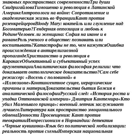
з
н
а
к
о
в
ы
х
п
р
о
с
т
р
а
н
с
т
в
а
х
с
о
в
р
е
м
е
н
н
о
с
т
и
Т
р
и
д
у
ш
и
С
в
и
д
р
и
г
а
й
л
о
в
а
Т
и
м
о
ш
е
н
к
о
и
р
е
в
о
л
ю
ц
и
я
в
Л
а
т
и
н
с
к
о
й
А
м
е
р
и
к
е
А
н
т
р
о
п
о
л
о
г
и
н
а
в
о
й
н
е
:
С
о
п
р
о
т
и
в
л
е
н
и
е
и
а
к
а
д
е
м
и
ч
е
с
к
а
я
ж
и
з
н
ь
в
о
Ф
р
а
н
ц
и
и
К
а
н
т
п
р
о
т
и
в
р
о
з
е
н
к
р
е
й
ц
е
р
о
в
B
l
o
o
d
y
M
a
r
y
:
к
о
к
т
е
й
л
ь
и
л
и
г
л
у
м
л
е
н
и
е
н
а
д
Б
о
г
о
м
а
т
е
р
ь
ю
?
Г
е
н
д
е
р
н
а
я
о
п
п
о
з
и
ц
и
я
и
л
ю
б
о
в
ь
к
Р
о
д
и
н
е
Ч
е
л
о
в
е
к
л
и
ж
е
н
щ
и
н
а
:
С
о
ф
и
я
н
а
и
к
о
н
е
и
в
р
о
м
а
н
е
Р
о
л
ь
у
ч
е
н
о
г
о
в
о
б
щ
е
с
т
в
е
:
п
о
з
н
а
в
а
т
ь
и
л
и
в
о
с
п
и
т
ы
в
а
т
ь
?
К
а
т
а
с
т
р
о
ф
ы
н
е
т
о
,
ч
е
м
к
а
ж
у
т
с
я
О
ш
и
б
к
а
п
р
о
и
с
х
о
ж
д
е
н
и
я
в
а
н
т
и
р
е
л
и
г
и
о
з
н
о
й
п
р
о
п
а
г
а
н
д
е
Х
р
и
с
т
и
а
н
с
т
в
о
и
р
е
в
о
л
ю
ц
и
я
в
К
а
р
а
к
а
с
е
О
б
ъ
е
к
т
и
в
н
ы
й
и
с
у
б
ъ
е
к
т
и
в
н
ы
й
у
с
п
е
х
а
р
г
у
м
е
н
т
а
ц
и
и
А
н
а
л
и
т
и
ч
е
с
к
а
я
ф
и
л
о
с
о
ф
и
я
р
е
л
и
г
и
и
:
ч
т
о
д
о
к
а
з
ы
в
а
е
т
о
н
т
о
л
о
г
и
ч
е
с
к
о
е
д
о
к
а
з
а
т
е
л
ь
с
т
в
о
?
С
а
м
с
е
б
е
р
е
ж
и
с
с
е
р
:
«
В
о
с
е
м
ь
с
п
о
л
о
в
и
н
о
й
»
в
«
И
л
л
ю
з
и
о
н
е
»
К
о
н
т
и
н
г
е
н
т
н
о
е
с
у
щ
е
е
,
и
е
р
а
р
х
и
ч
е
с
к
и
е
п
р
и
ч
и
н
ы
и
м
а
т
е
р
и
я
Д
о
к
а
з
а
т
е
л
ь
с
т
в
а
б
ы
т
и
я
Б
о
ж
и
я
в
а
н
а
л
и
т
и
ч
е
с
к
о
й
ф
и
л
о
с
о
ф
и
и
Р
у
с
с
к
и
й
с
л
е
д
:
«
И
с
т
о
р
и
я
р
о
с
т
а
и
у
п
а
д
к
а
О
т
т
о
м
а
н
с
к
о
й
и
м
п
е
р
и
и
»
Д
м
и
т
р
и
я
К
а
н
т
е
м
и
р
а
«
К
т
о
у
б
и
л
М
а
л
е
н
ь
к
о
г
о
п
р
и
н
ц
а
»
:
в
о
е
н
н
ы
й
л
е
т
ч
и
к
з
а
с
л
у
ж
и
в
а
е
т
л
у
ч
ш
е
г
о
Л
и
т
е
р
а
т
у
р
а
к
а
к
п
р
о
с
т
р
а
н
с
т
в
о
э
м
о
ц
и
о
н
а
л
ь
н
о
г
о
о
б
м
е
н
а
Ц
е
н
н
о
с
т
и
П
р
о
с
в
е
щ
е
н
и
я
:
К
а
н
т
п
р
о
т
и
в
т
е
о
к
р
а
т
и
и
И
м
п
р
е
с
с
и
о
н
и
з
м
в
Н
о
р
м
а
н
д
и
и
:
д
е
т
е
к
т
и
в
«
Ч
е
р
н
ы
е
к
у
в
ш
и
н
к
и
»
Я
з
ы
к
б
е
з
п
о
л
и
т
и
ч
е
с
к
о
й
м
о
б
и
л
и
з
а
ц
и
и
:
р
е
а
л
ь
н
о
с
т
ь
п
р
о
т
и
в
с
х
е
м
ы
И
м
п
е
р
с
к
а
я
н
а
ц
и
о
н
а
л
ь
н
а
я