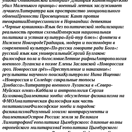
у
п
а
д
к
а
О
т
т
о
м
а
н
с
к
о
й
и
м
п
е
р
и
и
»
Д
м
и
т
р
и
я
К
а
н
т
е
м
и
р
а
«
К
т
о
у
б
и
л
М
а
л
е
н
ь
к
о
г
о
п
р
и
н
ц
а
»
:
в
о
е
н
н
ы
й
л
е
т
ч
и
к
з
а
с
л
у
ж
и
в
а
е
т
л
у
ч
ш
е
г
о
Л
и
т
е
р
а
т
у
р
а
к
а
к
п
р
о
с
т
р
а
н
с
т
в
о
э
м
о
ц
и
о
н
а
л
ь
н
о
г
о
о
б
м
е
н
а
Ц
е
н
н
о
с
т
и
П
р
о
с
в
е
щ
е
н
и
я
:
К
а
н
т
п
р
о
т
и
в
т
е
о
к
р
а
т
и
и
И
м
п
р
е
с
с
и
о
н
и
з
м
в
Н
о
р
м
а
н
д
и
и
:
д
е
т
е
к
т
и
в
«
Ч
е
р
н
ы
е
к
у
в
ш
и
н
к
и
»
Я
з
ы
к
б
е
з
п
о
л
и
т
и
ч
е
с
к
о
й
м
о
б
и
л
и
з
а
ц
и
и
:
р
е
а
л
ь
н
о
с
т
ь
п
р
о
т
и
в
с
х
е
м
ы
И
м
п
е
р
с
к
а
я
н
а
ц
и
о
н
а
л
ь
н
а
я
п
о
л
и
т
и
к
а
и
у
с
т
н
а
я
к
у
л
ь
т
у
р
а
«
Б
у
й
-
т
у
р
б
л
ю
з
»
:
ф
э
н
т
е
з
и
в
Н
и
ж
н
е
м
Н
о
в
г
о
р
о
д
е
Т
р
а
д
и
ц
и
я
,
м
о
д
е
р
н
и
п
о
с
т
м
о
д
е
р
н
в
с
о
в
р
е
м
е
н
н
о
й
к
у
л
ь
т
у
р
е
«
П
о
-
р
у
с
с
к
и
г
о
в
о
р
и
т
е
р
а
д
и
Б
о
г
а
»
:
р
у
с
с
к
и
й
я
з
ы
к
к
а
к
у
н
и
в
е
р
с
а
л
ь
н
ы
й
С
е
р
г
и
й
Б
у
л
г
а
к
о
в
:
ф
и
л
о
с
о
ф
и
я
п
о
л
а
и
б
о
г
о
с
л
о
в
и
е
Л
е
т
н
и
е
р
и
ф
м
ы
А
н
т
р
о
п
о
л
о
г
и
я
в
о
е
н
н
о
г
о
Л
у
г
а
н
с
к
а
в
п
о
э
м
е
Е
л
е
н
ы
З
а
с
л
а
в
с
к
о
й
«
Н
о
в
о
р
о
с
с
и
я
г
р
о
з
.
Н
о
в
о
р
о
с
с
и
я
г
р
ё
з
»
«
П
р
е
с
т
у
п
л
е
н
и
е
и
н
а
к
а
з
а
н
и
е
»
:
р
е
з
у
л
ь
т
а
т
ы
н
а
у
ч
н
о
г
о
п
о
и
с
к
а
К
у
л
ь
т
у
р
о
л
о
г
Н
и
н
а
И
щ
е
н
к
о
:
«
Н
о
в
о
р
о
с
с
и
я
и
С
о
л
е
д
а
р
:
с
а
к
р
а
л
ь
н
ы
е
т
о
п
о
с
ы
Д
о
н
б
а
с
с
а
»
Л
и
т
е
р
а
т
у
р
а
в
о
е
н
н
о
г
о
Л
у
г
а
н
с
к
а
в
«
С
е
в
е
р
о
-
М
у
й
с
к
и
х
о
г
н
я
х
»
К
а
б
б
а
л
а
и
а
н
т
р
о
п
о
л
о
г
и
я
С
е
р
г
и
я
Б
у
л
г
а
к
о
в
а
Д
и
а
л
е
к
т
и
к
а
з
о
м
б
и
:
о
б
с
у
ж
д
е
н
и
е
ф
и
з
и
к
а
л
и
з
м
а
н
а
Ф
М
О
А
н
а
л
и
т
и
ч
е
с
к
а
я
ф
и
л
о
с
о
ф
и
я
к
а
к
ч
а
с
т
ь
п
о
з
и
т
и
в
и
з
м
а
Ф
и
л
о
с
о
ф
с
к
и
е
з
о
м
б
и
и
п
а
р
а
д
о
к
с
ф
и
з
и
к
а
л
и
з
м
а
Р
а
з
у
м
н
ы
й
э
г
о
и
з
м
:
к
о
н
т
р
а
р
г
у
м
е
н
т
ы
и
д
и
а
л
е
к
т
и
к
а
О
с
т
р
о
в
Р
о
с
с
и
я
:
з
е
м
л
я
з
а
В
е
л
и
к
и
м
Л
и
м
и
т
р
о
ф
о
м
Г
е
о
п
о
л
и
т
и
к
а
Ц
ы
м
б
у
р
с
к
о
г
о
:
д
л
и
н
н
ы
е
в
о
л
н
ы
е
в
р
о
п
е
й
с
к
о
г
о
м
и
л
и
т
а
р
и
з
м
а
Г
е
о
п
о
л
и
т
и
к
а
Ц
ы
м
б
у
р
с
к
о
г
о
: