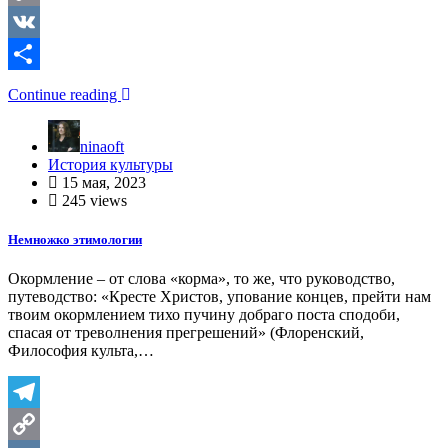
Copy
Link
VK
Отправить
Continue reading
ninaoft
История культуры
15 мая, 2023
245 views
Немножко этимологии
Окормление – от слова «корма», то же, что руководство,
путеводство: «Кресте Христов, упование концев, прейти нам
твоим окормлением тихо пучину добраго поста сподоби,
спасая от треволнения прегрешений» (Флоренский,
Философия культа,…
Telegram