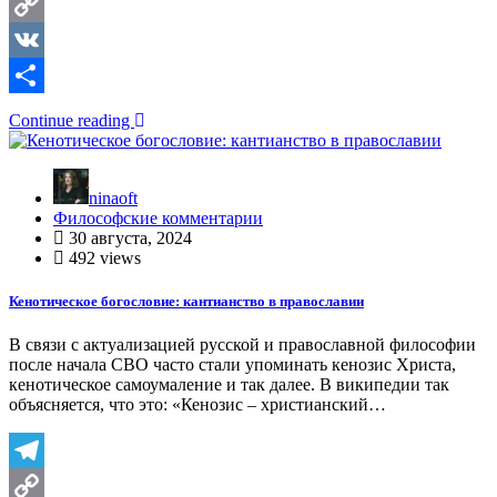
Telegram
Copy
Link
VK
Отправить
Continue reading
ninaoft
Философские комментарии
30 августа, 2024
492 views
Кенотическое богословие: кантианство в православии
В связи с актуализацией русской и православной философии
после начала СВО часто стали упоминать кенозис Христа,
кенотическое самоумаление и так далее. В википедии так
объясняется, что это: «Кенозис – христианский…
Telegram