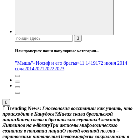
Поиск:
Или проверьте наши популярные категории...
"Мышь"
«Иосиф и его братья»
11.14
1917
2 июня 2014
года
2014
2021
2022
2023
Trending News:
Г
н
о
с
е
о
л
о
г
и
я
в
о
с
с
т
а
н
и
я
:
к
а
к
у
з
н
а
т
ь
,
ч
т
о
п
р
о
и
с
х
о
д
и
т
в
К
а
н
у
д
о
с
е
?
Ж
и
в
а
я
с
к
а
л
а
б
р
а
з
и
л
ь
с
к
о
й
н
а
ц
и
и
К
о
н
е
ц
с
в
е
т
а
в
б
р
а
з
и
л
ь
с
к
и
х
с
е
р
т
а
н
а
х
А
л
е
к
с
а
н
д
р
Л
и
т
в
и
н
о
в
н
а
e
-
l
i
b
r
a
r
y
Т
р
и
а
к
с
и
о
м
ы
м
и
ф
о
л
о
г
и
ч
е
с
к
о
г
о
с
о
з
н
а
н
и
я
в
п
о
н
я
т
и
и
н
а
ц
и
и
О
н
о
в
о
й
в
о
е
н
н
о
й
п
о
э
з
и
и
–
с
а
р
а
т
о
в
с
к
и
м
ч
и
т
а
т
е
л
я
м
П
с
е
в
д
о
м
о
р
ф
о
з
ы
с
а
к
р
а
л
ь
н
о
с
т
и
в