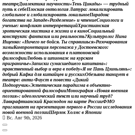
т
е
а
т
р
е
Д
и
а
л
е
к
т
и
к
а
н
а
у
ч
н
о
с
т
и
«
Т
е
н
ь
Ц
и
к
а
д
ы
»
—
т
р
у
д
н
ы
й
п
у
т
ь
к
с
е
б
е
П
л
о
с
к
а
я
о
н
т
о
л
о
г
и
я
Л
а
т
у
р
а
:
л
о
к
а
л
и
з
и
р
о
в
а
т
ь
г
л
о
б
а
л
ь
н
о
е
и
г
л
о
б
а
л
и
з
и
р
о
в
а
т
ь
л
о
к
а
л
ь
н
о
е
П
а
р
а
д
о
к
с
б
о
г
а
т
с
т
в
а
н
а
З
а
п
а
д
е
«
Р
а
з
д
е
л
е
н
и
е
»
и
ч
т
е
н
и
е
С
о
ц
и
о
л
о
г
и
и
у
ч
е
н
ы
е
:
к
о
н
ф
л
и
к
т
и
н
т
е
р
п
р
е
т
а
ц
и
й
Х
р
и
с
т
и
а
н
с
к
а
я
э
р
о
т
и
ч
е
с
к
а
я
м
и
с
т
и
к
а
в
ж
и
з
н
и
и
в
к
и
н
о
С
о
ц
и
а
л
ь
н
ы
й
к
о
н
с
т
р
у
к
т
:
ф
а
н
т
а
з
и
я
и
л
и
р
е
а
л
ь
н
о
с
т
ь
?
К
у
л
ь
т
у
р
о
л
о
г
Н
и
н
а
И
щ
е
н
к
о
:
«
Н
и
ч
е
г
о
н
е
б
о
й
с
я
.
Т
ы
с
п
р
а
в
и
ш
ь
с
я
»
Р
а
з
о
ч
а
р
о
в
а
н
и
я
з
и
м
ы
К
о
м
п
р
о
м
е
т
а
ц
и
я
п
е
р
с
о
н
а
ж
а
у
Д
о
с
т
о
е
в
с
к
о
г
о
:
в
о
з
м
о
ж
н
о
с
т
и
и
с
п
о
л
ь
з
о
в
а
н
и
я
в
п
л
а
т
о
н
о
в
с
к
о
й
ф
и
л
о
с
о
ф
и
и
Л
ю
б
о
в
ь
и
ш
п
и
о
н
а
ж
н
а
к
у
р
с
к
о
м
п
р
и
г
р
а
н
и
ч
ь
е
«
З
а
п
и
с
к
и
с
у
м
а
с
ш
е
д
ш
е
г
о
к
а
п
и
т
а
н
а
»
:
н
р
а
в
с
т
в
е
н
н
ы
й
в
ы
б
о
р
и
в
е
р
а
в
п
о
б
е
д
у
«
Я
н
е
П
а
н
ь
Ц
з
и
н
ь
л
я
н
ь
»
:
д
о
б
р
ы
й
К
а
ф
к
а
д
л
я
к
и
т
а
й
ц
е
в
и
р
у
с
с
к
и
х
О
б
е
з
ь
я
н
а
т
а
н
ц
у
е
т
в
т
е
а
т
р
е
:
а
н
т
и
-
Ф
а
у
с
т
в
п
о
в
е
с
т
и
«
Д
и
к
и
й
П
о
д
п
о
р
у
ч
и
к
»
Э
с
т
е
т
и
ч
е
с
к
а
я
п
а
р
а
д
и
г
м
а
в
о
б
ъ
е
к
т
н
о
-
о
р
и
е
н
т
и
р
о
в
а
н
н
о
й
ф
и
л
о
с
о
ф
и
и
М
о
н
о
г
р
а
ф
и
я
«
Н
о
в
а
я
в
о
е
н
н
а
я
п
о
э
з
и
я
»
:
и
д
е
о
л
о
г
и
ч
е
с
к
и
й
т
е
к
с
т
и
л
и
н
а
у
ч
н
ы
й
т
р
у
д
?
Л
а
в
к
р
а
ф
т
и
а
н
с
к
и
й
К
р
а
с
н
о
д
о
н
н
а
к
а
р
т
е
Р
о
с
с
и
и
Ф
М
О
п
р
и
г
л
а
ш
а
е
т
н
а
п
р
е
з
е
н
т
а
ц
и
ю
п
е
р
в
о
г
о
в
Р
о
с
с
и
и
и
с
с
л
е
д
о
в
а
н
и
я
н
о
в
о
й
в
о
е
н
н
о
й
п
о
э
з
и
и
Ш
е
р
л
о
к
Х
о
л
м
с
в
Я
п
о
н
и
и
Вс. Авг 9th, 2026