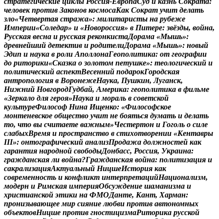
с
т
р
а
т
е
г
и
ч
е
с
к
и
е
ц
и
к
л
ы
Р
о
с
с
и
я
-
Е
в
р
о
п
а
С
у
д
и
к
а
з
н
ь
С
о
к
р
а
т
а
:
ч
е
л
о
в
е
к
п
р
о
т
и
в
З
а
к
о
н
о
в
к
о
с
м
о
с
а
К
а
к
С
о
к
р
а
т
у
ч
и
т
д
е
л
а
т
ь
з
л
о
«
Ч
е
т
в
е
р
т
а
я
с
т
р
а
ж
а
»
:
м
и
л
и
т
а
р
и
с
т
ы
н
а
р
у
б
е
ж
е
И
м
п
е
р
и
и
«
С
о
л
е
д
а
р
»
и
«
Н
о
в
о
р
о
с
с
и
я
»
в
П
и
т
е
р
е
:
з
в
ё
з
д
ы
,
в
о
й
н
а
,
Р
у
с
с
к
а
я
в
е
с
н
а
и
р
у
с
с
к
а
я
р
е
к
о
н
к
и
с
т
а
Д
о
р
а
м
а
«
М
ы
ш
ь
»
:
д
р
е
в
н
е
й
ш
и
й
д
е
т
е
к
т
и
в
и
р
о
д
и
т
е
л
и
Д
о
р
а
м
а
«
М
ы
ш
ь
»
:
н
о
в
ы
й
Э
д
и
п
и
н
а
у
к
а
в
р
о
л
и
А
п
о
л
л
о
н
а
Г
е
о
п
о
л
и
т
и
к
а
:
о
т
г
е
о
г
р
а
ф
и
и
д
о
р
и
т
о
р
и
к
и
«
С
к
а
з
к
а
о
з
о
л
о
т
о
м
п
е
т
у
ш
к
е
»
:
т
е
о
л
о
г
и
ч
е
с
к
и
й
и
п
о
л
и
т
и
ч
е
с
к
и
й
а
с
п
е
к
т
В
е
с
е
н
н
и
й
п
о
д
а
р
о
к
Г
о
р
о
д
с
к
а
я
а
н
т
р
о
п
о
л
о
г
и
я
в
В
о
р
о
н
е
ж
е
Н
а
у
к
а
,
П
у
ш
к
и
н
,
Л
у
г
а
н
с
к
,
Н
и
ж
н
и
й
Н
о
в
г
о
р
о
д
Г
у
д
б
а
й
,
А
м
е
р
и
к
а
:
г
е
о
п
о
л
и
т
и
к
а
в
ф
и
л
ь
м
е
«
З
е
р
к
а
л
о
д
л
я
г
е
р
о
я
»
Н
а
у
к
а
и
м
о
р
а
л
ь
в
с
о
в
е
т
с
к
о
й
к
у
л
ь
т
у
р
е
Ф
и
л
о
с
о
ф
Н
и
н
а
И
щ
е
н
к
о
:
«
Ф
и
л
о
с
о
ф
с
к
о
е
м
о
н
т
е
н
е
в
с
к
о
е
о
б
щ
е
с
т
в
о
у
ч
и
т
н
е
б
о
я
т
ь
с
я
д
у
м
а
т
ь
и
д
е
л
а
т
ь
т
о
,
ч
т
о
в
ы
с
ч
и
т
а
е
т
е
в
а
ж
н
ы
м
»
Ч
е
с
т
е
р
т
о
н
и
Г
о
г
о
л
ь
о
с
и
л
е
с
л
а
б
ы
х
В
р
е
м
я
и
п
р
о
с
т
р
а
н
с
т
в
о
в
с
т
и
х
о
т
в
о
р
е
н
и
и
«
К
е
н
т
а
в
р
ы
I
I
I
»
:
о
н
т
о
г
р
а
ф
и
ч
е
с
к
и
й
а
н
а
л
и
з
П
р
о
д
а
ж
а
д
о
л
ж
н
о
с
т
е
й
к
а
к
г
а
р
а
н
т
и
я
н
а
р
о
д
н
о
й
с
в
о
б
о
д
ы
Д
о
н
б
а
с
с
,
Р
о
с
с
и
я
,
У
к
р
а
и
н
а
:
г
р
а
ж
д
а
н
с
к
а
я
л
и
в
о
й
н
а
?
Г
р
а
ж
д
а
н
с
к
а
я
в
о
й
н
а
:
п
о
л
и
т
и
з
а
ц
и
я
и
с
а
к
р
а
л
и
з
а
ц
и
я
А
к
т
у
а
л
ь
н
ы
й
Н
и
ц
ш
е
И
с
т
о
р
и
я
к
а
к
с
о
в
р
е
м
е
н
н
о
с
т
ь
и
к
о
н
ф
л
и
к
т
и
н
т
е
р
п
р
е
т
а
ц
и
й
Н
а
ц
и
о
н
а
л
и
з
м
,
м
о
д
е
р
н
и
Р
и
м
с
к
а
я
и
м
п
е
р
и
я
О
б
с
у
ж
д
е
н
и
е
ш
а
м
а
н
и
з
м
а
и
х
р
и
с
т
и
а
н
с
к
о
й
э
т
и
к
и
н
а
Ф
М
О
Д
а
н
т
е
,
К
а
н
т
,
Х
а
р
м
а
н
:
п
р
о
н
и
з
ы
в
а
ю
щ
е
е
м
и
р
с
и
я
н
и
е
л
ю
б
в
и
п
р
о
т
и
в
а
в
т
о
н
о
м
н
ы
х
о
б
ъ
е
к
т
о
в
Н
и
ц
ш
е
п
р
о
т
и
в
г
н
о
с
т
и
ц
и
з
м
а
Р
и
т
о
р
и
к
а
р
у
с
с
к
о
й