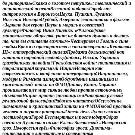
д
о
р
и
т
о
р
и
к
и
«
С
к
а
з
к
а
о
з
о
л
о
т
о
м
п
е
т
у
ш
к
е
»
:
т
е
о
л
о
г
и
ч
е
с
к
и
й
и
п
о
л
и
т
и
ч
е
с
к
и
й
а
с
п
е
к
т
В
е
с
е
н
н
и
й
п
о
д
а
р
о
к
Г
о
р
о
д
с
к
а
я
а
н
т
р
о
п
о
л
о
г
и
я
в
В
о
р
о
н
е
ж
е
Н
а
у
к
а
,
П
у
ш
к
и
н
,
Л
у
г
а
н
с
к
,
Н
и
ж
н
и
й
Н
о
в
г
о
р
о
д
Г
у
д
б
а
й
,
А
м
е
р
и
к
а
:
г
е
о
п
о
л
и
т
и
к
а
в
ф
и
л
ь
м
е
«
З
е
р
к
а
л
о
д
л
я
г
е
р
о
я
»
Н
а
у
к
а
и
м
о
р
а
л
ь
в
с
о
в
е
т
с
к
о
й
к
у
л
ь
т
у
р
е
Ф
и
л
о
с
о
ф
Н
и
н
а
И
щ
е
н
к
о
:
«
Ф
и
л
о
с
о
ф
с
к
о
е
м
о
н
т
е
н
е
в
с
к
о
е
о
б
щ
е
с
т
в
о
у
ч
и
т
н
е
б
о
я
т
ь
с
я
д
у
м
а
т
ь
и
д
е
л
а
т
ь
т
о
,
ч
т
о
в
ы
с
ч
и
т
а
е
т
е
в
а
ж
н
ы
м
»
Ч
е
с
т
е
р
т
о
н
и
Г
о
г
о
л
ь
о
с
и
л
е
с
л
а
б
ы
х
В
р
е
м
я
и
п
р
о
с
т
р
а
н
с
т
в
о
в
с
т
и
х
о
т
в
о
р
е
н
и
и
«
К
е
н
т
а
в
р
ы
I
I
I
»
:
о
н
т
о
г
р
а
ф
и
ч
е
с
к
и
й
а
н
а
л
и
з
П
р
о
д
а
ж
а
д
о
л
ж
н
о
с
т
е
й
к
а
к
г
а
р
а
н
т
и
я
н
а
р
о
д
н
о
й
с
в
о
б
о
д
ы
Д
о
н
б
а
с
с
,
Р
о
с
с
и
я
,
У
к
р
а
и
н
а
:
г
р
а
ж
д
а
н
с
к
а
я
л
и
в
о
й
н
а
?
Г
р
а
ж
д
а
н
с
к
а
я
в
о
й
н
а
:
п
о
л
и
т
и
з
а
ц
и
я
и
с
а
к
р
а
л
и
з
а
ц
и
я
А
к
т
у
а
л
ь
н
ы
й
Н
и
ц
ш
е
И
с
т
о
р
и
я
к
а
к
с
о
в
р
е
м
е
н
н
о
с
т
ь
и
к
о
н
ф
л
и
к
т
и
н
т
е
р
п
р
е
т
а
ц
и
й
Н
а
ц
и
о
н
а
л
и
з
м
,
м
о
д
е
р
н
и
Р
и
м
с
к
а
я
и
м
п
е
р
и
я
О
б
с
у
ж
д
е
н
и
е
ш
а
м
а
н
и
з
м
а
и
х
р
и
с
т
и
а
н
с
к
о
й
э
т
и
к
и
н
а
Ф
М
О
Д
а
н
т
е
,
К
а
н
т
,
Х
а
р
м
а
н
:
п
р
о
н
и
з
ы
в
а
ю
щ
е
е
м
и
р
с
и
я
н
и
е
л
ю
б
в
и
п
р
о
т
и
в
а
в
т
о
н
о
м
н
ы
х
о
б
ъ
е
к
т
о
в
Н
и
ц
ш
е
п
р
о
т
и
в
г
н
о
с
т
и
ц
и
з
м
а
Р
и
т
о
р
и
к
а
р
у
с
с
к
о
й
р
е
л
и
г
и
о
з
н
о
й
ф
и
л
о
с
о
ф
и
и
Р
а
д
о
с
т
ь
ч
и
т
а
т
е
л
я
О
б
с
у
ж
д
е
н
и
е
ш
а
м
а
н
и
з
м
а
и
х
р
и
с
т
и
а
н
с
к
о
й
э
т
и
к
и
н
а
Ф
М
О
Л
ю
б
о
й
п
р
о
с
т
о
й
ч
е
л
о
в
е
к
и
н
а
у
ч
н
а
я
р
и
т
о
р
и
к
а
«
О
т
е
л
ь
д
е
л
ь
Л
у
н
а
»
:
с
к
а
з
к
и
п
о
с
т
м
о
д
е
р
н
а
Г
о
р
о
д
Б
е
с
с
м
е
р
т
н
ы
х
и
п
о
с
т
м
о
д
е
р
н
О
б
р
а
з
в
о
е
н
н
о
г
о
Л
у
г
а
н
с
к
а
в
п
о
э
м
е
Е
л
е
н
ы
З
а
с
л
а
в
с
к
о
й
«
Н
о
в
о
р
о
с
с
и
я
г
р
о
з
.
Н
о
в
о
р
о
с
с
и
я
г
р
ё
з
»
Ф
и
л
о
с
о
ф
и
я
э
р
о
с
а
:
Д
и
о
т
и
м
а
-
в
о
и
т
е
л
ь
н
и
ц
а
в
л
и
т
е
р
а
т
у
р
е
и
с
о
в
р
е
м
е
н
н
о
м