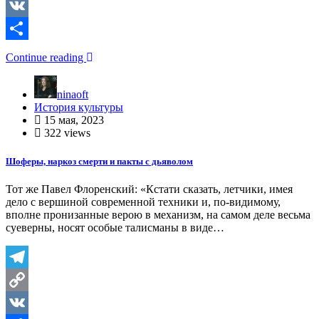
Copy
Link
VK
Отправить
Continue reading
ninaoft
История культуры
15 мая, 2023
322 views
Шоферы, наркоз смерти и пакты с дьяволом
Тот же Павел Флоренский: «Кстати сказать, летчики, имея
дело с вершиной современной техники и, по-видимому,
вполне пронизанные верою в механизм, на самом деле весьма
суеверны, носят особые талисманы в виде…
Telegram
Copy