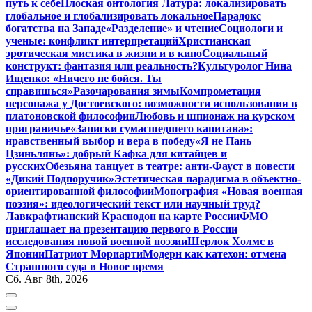
путь к себе
Плоская онтология Латура: локализировать
глобальное и глобализировать локальное
Парадокс
богатства на Западе
«Разделение» и чтение
Социологи и
ученые: конфликт интерпретаций
Христианская
эротическая мистика в жизни и в кино
Социальный
конструкт: фантазия или реальность?
Культуролог Нина
Ищенко: «Ничего не бойся. Ты
справишься»
Разочарования зимы
Компрометация
персонажа у Достоевского: возможности использования в
платоновской философии
Любовь и шпионаж на курском
приграничье
«Записки сумасшедшего капитана»:
нравственный выбор и вера в победу
«Я не Пань
Цзиньлянь»: добрый Кафка для китайцев и
русских
Обезьяна танцует в театре: анти-Фауст в повести
«Дикий Подпоручик»
Эстетическая парадигма в объектно-
ориентированной философии
Монография «Новая военная
поэзия»: идеологический текст или научный труд?
Лавкрафтианский Краснодон на карте России
ФМО
приглашает на презентацию первого в России
исследования новой военной поэзии
Шерлок Холмс в
Японии
Патриот Мориарти
Модерн как катехон: отмена
Страшного суда в Новое время
Сб. Авг 8th, 2026