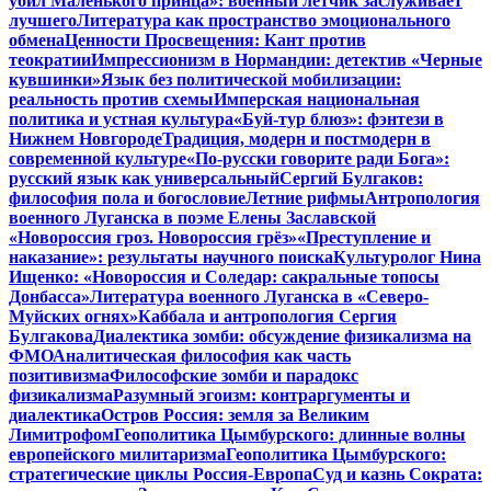
убил Маленького принца»: военный летчик заслуживает
лучшего
Литература как пространство эмоционального
обмена
Ценности Просвещения: Кант против
теократии
Импрессионизм в Нормандии: детектив «Черные
кувшинки»
Язык без политической мобилизации:
реальность против схемы
Имперская национальная
политика и устная культура
«Буй-тур блюз»: фэнтези в
Нижнем Новгороде
Традиция, модерн и постмодерн в
современной культуре
«По-русски говорите ради Бога»:
русский язык как универсальный
Сергий Булгаков:
философия пола и богословие
Летние рифмы
Антропология
военного Луганска в поэме Елены Заславской
«Новороссия гроз. Новороссия грёз»
«Преступление и
наказание»: результаты научного поиска
Культуролог Нина
Ищенко: «Новороссия и Соледар: сакральные топосы
Донбасса»
Литература военного Луганска в «Северо-
Муйских огнях»
Каббала и антропология Сергия
Булгакова
Диалектика зомби: обсуждение физикализма на
ФМО
Аналитическая философия как часть
позитивизма
Философские зомби и парадокс
физикализма
Разумный эгоизм: контраргументы и
диалектика
Остров Россия: земля за Великим
Лимитрофом
Геополитика Цымбурского: длинные волны
европейского милитаризма
Геополитика Цымбурского:
стратегические циклы Россия-Европа
Суд и казнь Сократа: