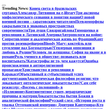
Перейти
к
Trending News:
Конец света в бразильских
содержимому
сертанах
Александр Литвинов на e-library
Три аксиомы
мифологического сознания в понятии нации
О новой
военной поэзии – саратовским читателям
Псевдоморфозы
сакральности в знаковых пространствах
современности
Три души Свидригайлова
Тимошенко и
революция в Латинской Америке
Антропологи на войне:
Сопротивление и академическая жизнь во Франции
Кант
против розенкрейцеров
Bloody Mary: коктейль или
глумление над Богоматерью?
Гендерная оппозиция и
любовь к Родине
Человек ли женщина: София на иконе и в
романе
Роль ученого в обществе: познавать или
воспитывать?
Катастрофы не то, чем кажутся
Ошибка
происхождения в антирелигиозной
пропаганде
Христианство и революция в
Каракасе
Объективный и субъективный успех
аргументации
Аналитическая философия религии: что
доказывает онтологическое доказательство?
Сам себе
режиссер: «Восемь с половиной» в
«Иллюзионе»
Контингентное сущее, иерархические
причины и материя
Доказательства бытия Божия в
аналитической философии
Русский след: «История роста и
упадка Оттоманской империи» Дмитрия Кантемира
«Кто