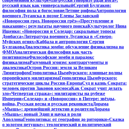
современной культуре
«По-русски говорите ради Бога»:
русский язык как универсальный
Сергий Булгаков:
философия пола и богословие
Летние рифмы
Антропология
военного Луганска в поэме Елены Заславской
«Новороссия гроз. Новороссия грёз»
«Преступление и
наказание»: результаты научного поиска
Культуролог Нина
Ищенко: «Новороссия и Соледар: сакральные топосы
Донбасса»
Литература военного Луганска в «Северо-
Муйских огнях»
Каббала и антропология Сергия
Булгакова
Диалектика зомби: обсуждение физикализма на
ФМО
Аналитическая философия как часть
позитивизма
Философские зомби и парадокс
физикализма
Разумный эгоизм: контраргументы и
диалектика
Остров Россия: земля за Великим
Лимитрофом
Геополитика Цымбурского: длинные волны
европейского милитаризма
Геополитика Цымбурского:
стратегические циклы Россия-Европа
Суд и казнь Сократа:
человек против Законов космоса
Как Сократ учит делать
зло
«Четвертая стража»: милитаристы на рубеже
Империи
«Соледар» и «Новороссия» в Питере: звёзды,
война, Русская весна и русская реконкиста
Дорама
«Мышь»: древнейший детектив и родители
Дорама
«Мышь»: новый Эдип и наука в роли
Аполлона
Геополитика: от географии до риторики
«Сказка
о золотом петушке»: теологический и политический