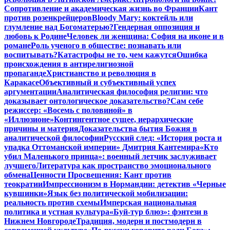
Сопротивление и академическая жизнь во Франции
Кант
против розенкрейцеров
Bloody Mary: коктейль или
глумление над Богоматерью?
Гендерная оппозиция и
любовь к Родине
Человек ли женщина: София на иконе и в
романе
Роль ученого в обществе: познавать или
воспитывать?
Катастрофы не то, чем кажутся
Ошибка
происхождения в антирелигиозной
пропаганде
Христианство и революция в
Каракасе
Объективный и субъективный успех
аргументации
Аналитическая философия религии: что
доказывает онтологическое доказательство?
Сам себе
режиссер: «Восемь с половиной» в
«Иллюзионе»
Контингентное сущее, иерархические
причины и материя
Доказательства бытия Божия в
аналитической философии
Русский след: «История роста и
упадка Оттоманской империи» Дмитрия Кантемира
«Кто
убил Маленького принца»: военный летчик заслуживает
лучшего
Литература как пространство эмоционального
обмена
Ценности Просвещения: Кант против
теократии
Импрессионизм в Нормандии: детектив «Черные
кувшинки»
Язык без политической мобилизации:
реальность против схемы
Имперская национальная
политика и устная культура
«Буй-тур блюз»: фэнтези в
Нижнем Новгороде
Традиция, модерн и постмодерн в