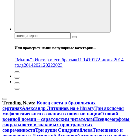
Поиск:
Или проверьте наши популярные категории...
"Мышь"
«Иосиф и его братья»
11.14
1917
2 июня 2014
года
2014
2021
2022
2023
Trending News:
Конец света в бразильских
сертанах
Александр Литвинов на e-library
Три аксиомы
мифологического сознания в понятии нации
О новой
военной поэзии – саратовским читателям
Псевдоморфозы
сакральности в знаковых пространствах
современности
Три души Свидригайлова
Тимошенко и
революция в Латинской Америке
Антропологи на войне: