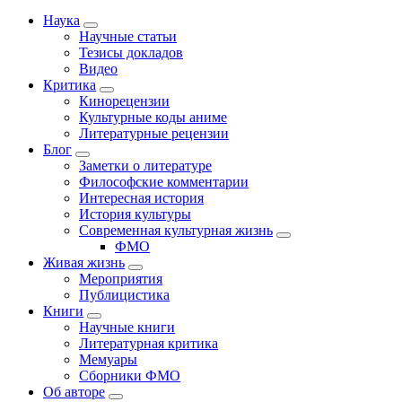
Наука
Научные статьи
Тезисы докладов
Видео
Критика
Кинорецензии
Культурные коды аниме
Литературные рецензии
Блог
Заметки о литературе
Философские комментарии
Интересная история
История культуры
Современная культурная жизнь
ФМО
Живая жизнь
Мероприятия
Публицистика
Книги
Научные книги
Литературная критика
Мемуары
Сборники ФМО
Об авторе