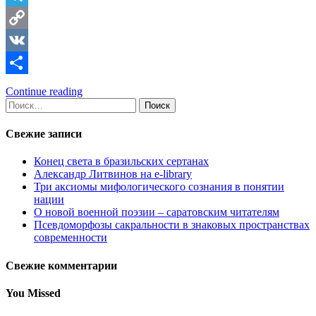
Telegram
Copy
Link
VK
Отправить
Continue reading
Найти:
Свежие записи
Конец света в бразильских сертанах
Александр Литвинов на e-library
Три аксиомы мифологического сознания в понятии
нации
О новой военной поэзии – саратовским читателям
Псевдоморфозы сакральности в знаковых пространствах
современности
Свежие комментарии
You Missed