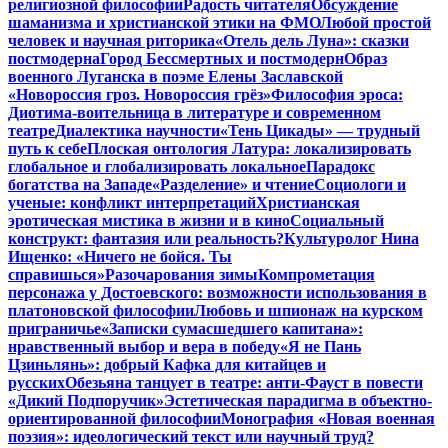
религиозной философии
Радость читателя
Обсуждение
шаманизма и христианской этики на ФМО
Любой простой
человек и научная риторика
«Отель дель Луна»: сказки
постмодерна
Город Бессмертных и постмодерн
Образ
военного Луганска в поэме Елены Заславской
«Новороссия гроз. Новороссия грёз»
Философия эроса:
Диотима-воительница в литературе и современном
театре
Диалектика научности
«Тень Цикады» — трудный
путь к себе
Плоская онтология Латура: локализировать
глобальное и глобализировать локальное
Парадокс
богатства на Западе
«Разделение» и чтение
Социологи и
ученые: конфликт интерпретаций
Христианская
эротическая мистика в жизни и в кино
Социальный
конструкт: фантазия или реальность?
Культуролог Нина
Ищенко: «Ничего не бойся. Ты
справишься»
Разочарования зимы
Компрометация
персонажа у Достоевского: возможности использования в
платоновской философии
Любовь и шпионаж на курском
приграничье
«Записки сумасшедшего капитана»:
нравственный выбор и вера в победу
«Я не Пань
Цзиньлянь»: добрый Кафка для китайцев и
русских
Обезьяна танцует в театре: анти-Фауст в повести
«Дикий Подпоручик»
Эстетическая парадигма в объектно-
ориентированной философии
Монография «Новая военная
поэзия»: идеологический текст или научный труд?