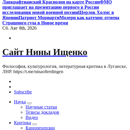
Лавкрафтианский Краснодон на карте России
ФМО
приглашает на презентацию первого в России
исследования новой военной поэзии
Шерлок Холмс в
Японии
Патриот Мориарти
Модерн как катехон: отмена
Страшного суда в Новое время
Сб. Авг 8th, 2026
Сайт Нины Ищенко
Философия, культурология, литературная критика в Луганске,
ЛНР. https://t.me/ninaofterdingen
Subscribe
Наука
Научные статьи
Тезисы докладов
Видео
Критика
Кинорецензии