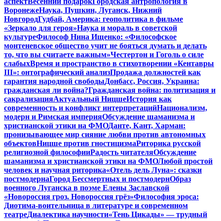
аспект
Весенний подарок
Городская антропология в
Воронеже
Наука, Пушкин, Луганск, Нижний
Новгород
Гудбай, Америка: геополитика в фильме
«Зеркало для героя»
Наука и мораль в советской
культуре
Философ Нина Ищенко: «Философское
монтеневское общество учит не бояться думать и делать
то, что вы считаете важным»
Честертон и Гоголь о силе
слабых
Время и пространство в стихотворении «Кентавры
III»: онтографический анализ
Продажа должностей как
гарантия народной свободы
Донбасс, Россия, Украина:
гражданская ли война?
Гражданская война: политизация и
сакрализация
Актуальный Ницше
История как
современность и конфликт интерпретаций
Национализм,
модерн и Римская империя
Обсуждение шаманизма и
христианской этики на ФМО
Данте, Кант, Харман:
пронизывающее мир сияние любви против автономных
объектов
Ницше против гностицизма
Риторика русской
религиозной философии
Радость читателя
Обсуждение
шаманизма и христианской этики на ФМО
Любой простой
человек и научная риторика
«Отель дель Луна»: сказки
постмодерна
Город Бессмертных и постмодерн
Образ
военного Луганска в поэме Елены Заславской
«Новороссия гроз. Новороссия грёз»
Философия эроса:
Диотима-воительница в литературе и современном
театре
Диалектика научности
«Тень Цикады» — трудный