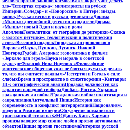
человек против Законов космоса
Как Сократ учит делать
зло
«Четвертая стража»: милитаристы на рубеже
Империи
«Соледар» и «Новороссия» в Питере: звёзды,
война, Русская весна и русская реконкиста
Дорама
«Мышь»: древнейший детектив и родители
Дорама
«Мышь»: новый Эдип и наука в роли
Аполлона
Геополитика: от географии до риторики
«Сказка
о золотом петушке»: теологический и политический
аспект
Весенний подарок
Городская антропология в
Воронеже
Наука, Пушкин, Луганск, Нижний
Новгород
Гудбай, Америка: геополитика в фильме
«Зеркало для героя»
Наука и мораль в советской
культуре
Философ Нина Ищенко: «Философское
монтеневское общество учит не бояться думать и делать
то, что вы считаете важным»
Честертон и Гоголь о силе
слабых
Время и пространство в стихотворении «Кентавры
III»: онтографический анализ
Продажа должностей как
гарантия народной свободы
Донбасс, Россия, Украина:
гражданская ли война?
Гражданская война: политизация и
сакрализация
Актуальный Ницше
История как
современность и конфликт интерпретаций
Национализм,
модерн и Римская империя
Обсуждение шаманизма и
христианской этики на ФМО
Данте, Кант, Харман:
пронизывающее мир сияние любви против автономных
объектов
Ницше против гностицизма
Риторика русской