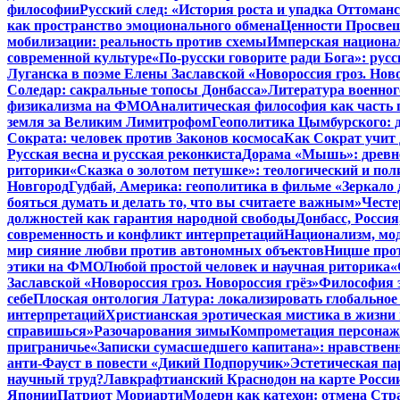
философии
Русский след: «История роста и упадка Оттома
как пространство эмоционального обмена
Ценности Просвещ
мобилизации: реальность против схемы
Имперская национал
современной культуре
«По-русски говорите ради Бога»: рус
Луганска в поэме Елены Заславской «Новороссия гроз. Ново
Соледар: сакральные топосы Донбасса»
Литература военног
физикализма на ФМО
Аналитическая философия как часть 
земля за Великим Лимитрофом
Геополитика Цымбурского: 
Сократа: человек против Законов космоса
Как Сократ учит 
Русская весна и русская реконкиста
Дорама «Мышь»: древне
риторики
«Сказка о золотом петушке»: теологический и пол
Новгород
Гудбай, Америка: геополитика в фильме «Зеркало 
бояться думать и делать то, что вы считаете важным»
Честе
должностей как гарантия народной свободы
Донбасс, Росси
современность и конфликт интерпретаций
Национализм, мо
мир сияние любви против автономных объектов
Ницше прот
этики на ФМО
Любой простой человек и научная риторика
«
Заславской «Новороссия гроз. Новороссия грёз»
Философия э
себе
Плоская онтология Латура: локализировать глобальное
интерпретаций
Христианская эротическая мистика в жизни 
справишься»
Разочарования зимы
Компрометация персонажа
приграничье
«Записки сумасшедшего капитана»: нравственн
анти-Фауст в повести «Дикий Подпоручик»
Эстетическая па
научный труд?
Лавкрафтианский Краснодон на карте Росси
Японии
Патриот Мориарти
Модерн как катехон: отмена Стр