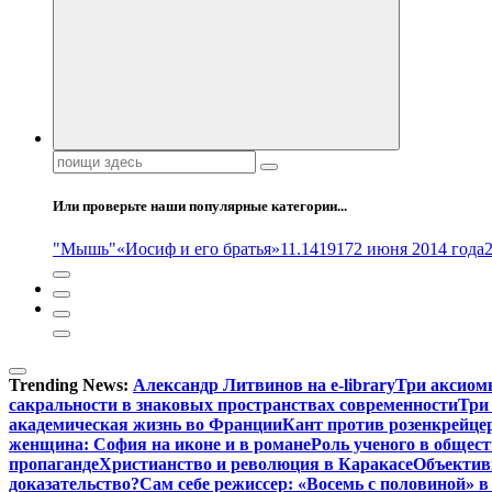
Поиск:
Или проверьте наши популярные категории...
"Мышь"
«Иосиф и его братья»
11.14
1917
2 июня 2014 года
Trending News:
Александр Литвинов на e-library
Три аксиом
сакральности в знаковых пространствах современности
Три
академическая жизнь во Франции
Кант против розенкрейце
женщина: София на иконе и в романе
Роль ученого в общес
пропаганде
Христианство и революция в Каракасе
Объектив
доказательство?
Сам себе режиссер: «Восемь с половиной» 