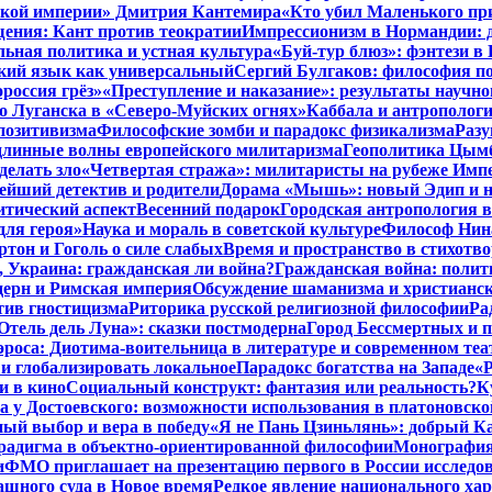
нской империи» Дмитрия Кантемира
«Кто убил Маленького пр
ения: Кант против теократии
Импрессионизм в Нормандии: 
ьная политика и устная культура
«Буй-тур блюз»: фэнтези в
ский язык как универсальный
Сергий Булгаков: философия по
россия грёз»
«Преступление и наказание»: результаты научно
о Луганска в «Северо-Муйских огнях»
Каббала и антрополог
позитивизма
Философские зомби и парадокс физикализма
Разу
длинные волны европейского милитаризма
Геополитика Цымб
делать зло
«Четвертая стража»: милитаристы на рубеже Имп
йший детектив и родители
Дорама «Мышь»: новый Эдип и н
итический аспект
Весенний подарок
Городская антропология 
для героя»
Наука и мораль в советской культуре
Философ Нина
ртон и Гоголь о силе слабых
Время и пространство в стихотво
я, Украина: гражданская ли война?
Гражданская война: полит
дерн и Римская империя
Обсуждение шаманизма и христианс
ив гностицизма
Риторика русской религиозной философии
Ра
Отель дель Луна»: сказки постмодерна
Город Бессмертных и 
роса: Диотима-воительница в литературе и современном теа
 и глобализировать локальное
Парадокс богатства на Западе
«Р
и в кино
Социальный конструкт: фантазия или реальность?
К
 у Достоевского: возможности использования в платоновск
ый выбор и вера в победу
«Я не Пань Цзиньлянь»: добрый Ка
радигма в объектно-ориентированной философии
Монография 
и
ФМО приглашает на презентацию первого в России исследов
ашного суда в Новое время
Редкое явление национального ха