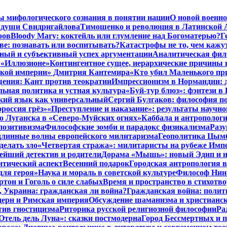
ы мифологического сознания в понятии нации
О новой военно
 души Свидригайлова
Тимошенко и революция в Латинской 
ров
Bloody Mary: коктейль или глумление над Богоматерью?
Г
тве: познавать или воспитывать?
Катастрофы не то, чем кажу
ный и субъективный успех аргументации
Аналитическая фило
в «Иллюзионе»
Контингентное сущее, иерархические причины 
нской империи» Дмитрия Кантемира
«Кто убил Маленького пр
ения: Кант против теократии
Импрессионизм в Нормандии: 
ьная политика и устная культура
«Буй-тур блюз»: фэнтези в
ский язык как универсальный
Сергий Булгаков: философия по
россия грёз»
«Преступление и наказание»: результаты научно
о Луганска в «Северо-Муйских огнях»
Каббала и антрополог
позитивизма
Философские зомби и парадокс физикализма
Разу
длинные волны европейского милитаризма
Геополитика Цымб
делать зло
«Четвертая стража»: милитаристы на рубеже Имп
йший детектив и родители
Дорама «Мышь»: новый Эдип и н
итический аспект
Весенний подарок
Городская антропология 
для героя»
Наука и мораль в советской культуре
Философ Нина
ртон и Гоголь о силе слабых
Время и пространство в стихотво
я, Украина: гражданская ли война?
Гражданская война: полит
дерн и Римская империя
Обсуждение шаманизма и христианс
ив гностицизма
Риторика русской религиозной философии
Ра
Отель дель Луна»: сказки постмодерна
Город Бессмертных и 