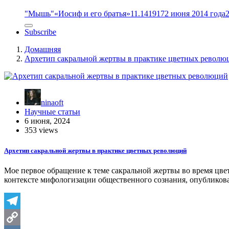
"Мышь"
«Иосиф и его братья»
11.14
1917
2 июня 2014 года
Subscribe
Домашняя
Архетип сакральной жертвы в практике цветных револю
ninaoft
Научные статьи
6 июня, 2024
353 views
Архетип сакральной жертвы в практике цветных революций
Мое первое обращение к теме сакральной жертвы во время цвет
контексте мифологизации общественного сознания, опубликов
Telegram