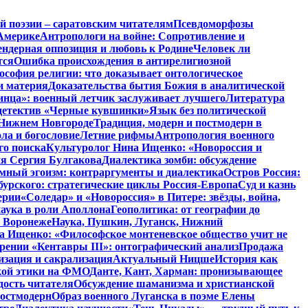
й поэзии – саратовским читателям
Псевдоморфозы
Америке
Антропологи на войне: Сопротивление и
ендерная оппозиция и любовь к Родине
Человек ли
тся
Ошибка происхождения в антирелигиозной
софия религии: что доказывает онтологическое
и материя
Доказательства бытия Божия в аналитической
инца»: военный летчик заслуживает лучшего
Литература
детектив «Черные кувшинки»
Язык без политической
 Нижнем Новгороде
Традиция, модерн и постмодерн в
ла и богословие
Летние рифмы
Антропология военного
го поиска
Культуролог Нина Ищенко: «Новороссия и
ия Сергия Булгакова
Диалектика зомби: обсуждение
мный эгоизм: контраргументы и диалектика
Остров Россия:
урского: стратегические циклы Россия-Европа
Суд и казнь
ерии
«Соледар» и «Новороссия» в Питере: звёзды, война,
аука в роли Аполлона
Геополитика: от географии до
в Воронеже
Наука, Пушкин, Луганск, Нижний
 Ищенко: «Философское монтеневское общество учит не
рении «Кентавры III»: онтографический анализ
Продажа
изация и сакрализация
Актуальный Ницше
История как
кой этики на ФМО
Данте, Кант, Харман: пронизывающее
дость читателя
Обсуждение шаманизма и христианской
постмодерн
Образ военного Луганска в поэме Елены