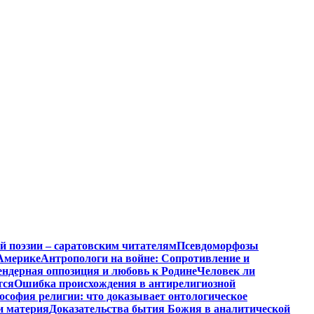
й поэзии – саратовским читателям
Псевдоморфозы
Америке
Антропологи на войне: Сопротивление и
ендерная оппозиция и любовь к Родине
Человек ли
тся
Ошибка происхождения в антирелигиозной
софия религии: что доказывает онтологическое
и материя
Доказательства бытия Божия в аналитической