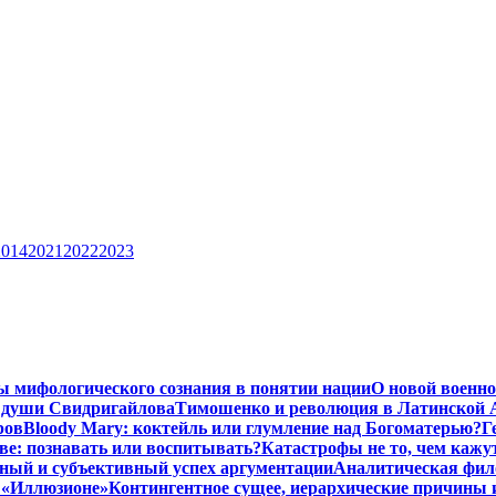
2014
2021
2022
2023
ы мифологического сознания в понятии нации
О новой военно
 души Свидригайлова
Тимошенко и революция в Латинской 
ров
Bloody Mary: коктейль или глумление над Богоматерью?
Г
тве: познавать или воспитывать?
Катастрофы не то, чем кажу
ный и субъективный успех аргументации
Аналитическая фило
в «Иллюзионе»
Контингентное сущее, иерархические причины 