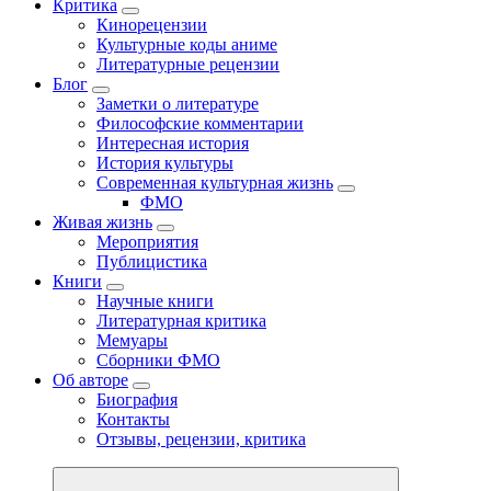
Критика
Кинорецензии
Культурные коды аниме
Литературные рецензии
Блог
Заметки о литературе
Философские комментарии
Интересная история
История культуры
Современная культурная жизнь
ФМО
Живая жизнь
Мероприятия
Публицистика
Книги
Научные книги
Литературная критика
Мемуары
Сборники ФМО
Об авторе
Биография
Контакты
Отзывы, рецензии, критика