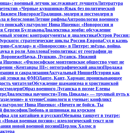
инца»: военный летчик заслуживает лучшего
Литература
детектив «Черные кувшинки»
Язык без политической
 Нижнем Новгороде
Традиция, модерн и постмодерн в
ла и богословие
Летние рифмы
Антропология военного
го поиска
Культуролог Нина Ищенко: «Новороссия и
ия Сергия Булгакова
Диалектика зомби: обсуждение
мный эгоизм: контраргументы и диалектика
Остров Россия:
урского: стратегические циклы Россия-Европа
Суд и казнь
ерии
«Соледар» и «Новороссия» в Питере: звёзды, война,
аука в роли Аполлона
Геополитика: от географии до
в Воронеже
Наука, Пушкин, Луганск, Нижний
 Ищенко: «Философское монтеневское общество учит не
рении «Кентавры III»: онтографический анализ
Продажа
изация и сакрализация
Актуальный Ницше
История как
кой этики на ФМО
Данте, Кант, Харман: пронизывающее
дость читателя
Обсуждение шаманизма и христианской
постмодерн
Образ военного Луганска в поэме Елены
тре
Диалектика научности
«Тень Цикады» — трудный путь к
азделение» и чтение
Социологи и ученые: конфликт
ультуролог Нина Ищенко: «Ничего не бойся. Ты
ой философии
Любовь и шпионаж на курском
фка для китайцев и русских
Обезьяна танцует в театре:
«Новая военная поэзия»: идеологический текст или
ания новой военной поэзии
Шерлок Холмс в
рактера