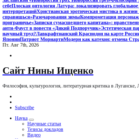
Заславской «Новороссия гроз. Новороссия грёз»
Философия э
себе
Плоская онтология Латура: локализировать глобальное
интерпретаций
Христианская эротическая мистика в жизни 
справишься»
Разочарования зимы
Компрометация персонажа
приграничье
«Записки сумасшедшего капитана»: нравственн
анти-Фауст в повести «Дикий Подпоручик»
Эстетическая па
научный труд?
Лавкрафтианский Краснодон на карте Росси
Японии
Патриот Мориарти
Модерн как катехон: отмена Стр
Пт. Авг 7th, 2026
Сайт Нины Ищенко
Философия, культурология, литературная критика в Луганске, ЛНР
Subscribe
Наука
Научные статьи
Тезисы докладов
Видео