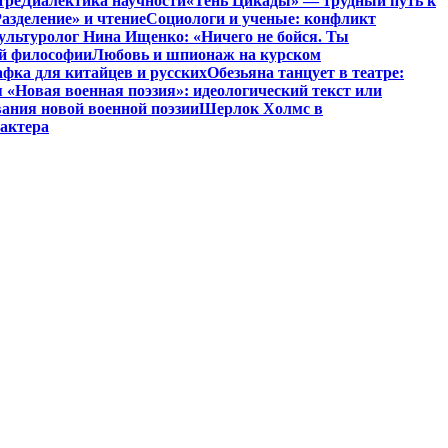
тре
Диалектика научности
«Тень Цикады» — трудный путь к
азделение» и чтение
Социологи и ученые: конфликт
ультуролог Нина Ищенко: «Ничего не бойся. Ты
ой философии
Любовь и шпионаж на курском
фка для китайцев и русских
Обезьяна танцует в театре:
«Новая военная поэзия»: идеологический текст или
ания новой военной поэзии
Шерлок Холмс в
рактера