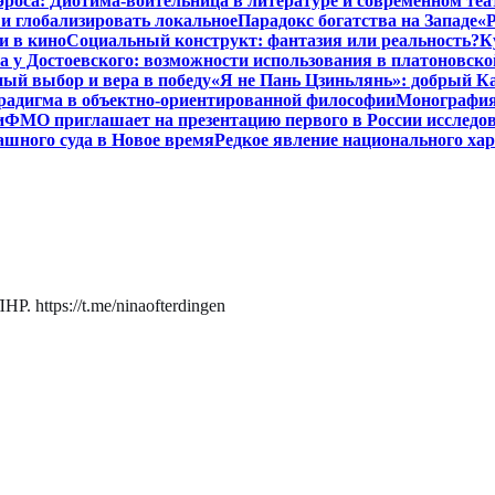
роса: Диотима-воительница в литературе и современном теа
 и глобализировать локальное
Парадокс богатства на Западе
«Р
и в кино
Социальный конструкт: фантазия или реальность?
К
 у Достоевского: возможности использования в платоновск
ый выбор и вера в победу
«Я не Пань Цзиньлянь»: добрый Ка
радигма в объектно-ориентированной философии
Монография 
и
ФМО приглашает на презентацию первого в России исследов
ашного суда в Новое время
Редкое явление национального ха
. https://t.me/ninaofterdingen