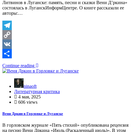
Литвинов в Луганске: память, песни и сказки Вени Д’ркина»
состоялась в ЛуганскИнформЦентре. О книге рассказали ее
авторы:…
Telegram
Copy
Link
VK
Отправить
Continue reading
ninaoft
Литературная критика
4 мая, 2025
606 views
Веня Дркин в Горловке и Луганске
В горловском журнале «Пять стихий» опубликована рецензия
на песню Вени Дркина «Июль (Раскаленный июль)». В этом