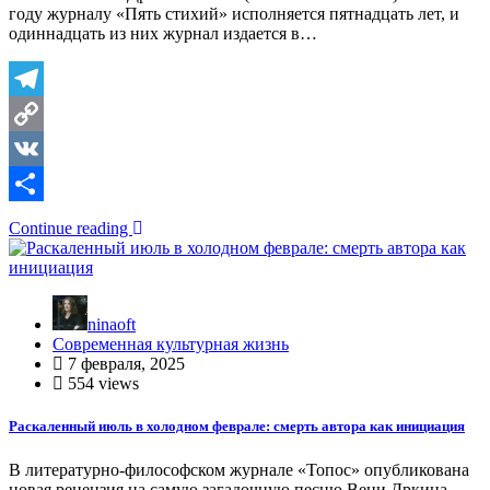
году журналу «Пять стихий» исполняется пятнадцать лет, и
одиннадцать из них журнал издается в…
Telegram
Copy
Link
VK
Отправить
Continue reading
ninaoft
Современная культурная жизнь
7 февраля, 2025
554 views
Раскаленный июль в холодном феврале: смерть автора как инициация
В литературно-философском журнале «Топос» опубликована
новая рецензия на самую загадочную песню Вени Дркина –