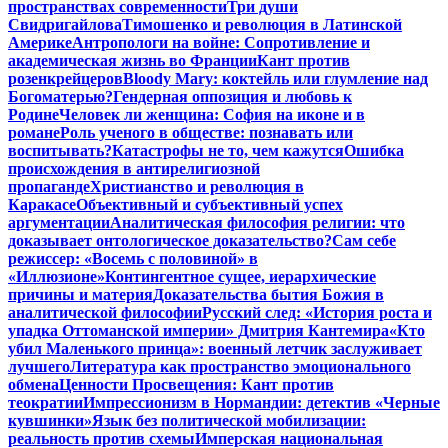
пространствах современности
Три души
Свидригайлова
Тимошенко и революция в Латинской
Америке
Антропологи на войне: Сопротивление и
академическая жизнь во Франции
Кант против
розенкрейцеров
Bloody Mary: коктейль или глумление над
Богоматерью?
Гендерная оппозиция и любовь к
Родине
Человек ли женщина: София на иконе и в
романе
Роль ученого в обществе: познавать или
воспитывать?
Катастрофы не то, чем кажутся
Ошибка
происхождения в антирелигиозной
пропаганде
Христианство и революция в
Каракасе
Объективный и субъективный успех
аргументации
Аналитическая философия религии: что
доказывает онтологическое доказательство?
Сам себе
режиссер: «Восемь с половиной» в
«Иллюзионе»
Контингентное сущее, иерархические
причины и материя
Доказательства бытия Божия в
аналитической философии
Русский след: «История роста и
упадка Оттоманской империи» Дмитрия Кантемира
«Кто
убил Маленького принца»: военный летчик заслуживает
лучшего
Литература как пространство эмоционального
обмена
Ценности Просвещения: Кант против
теократии
Импрессионизм в Нормандии: детектив «Черные
кувшинки»
Язык без политической мобилизации:
реальность против схемы
Имперская национальная