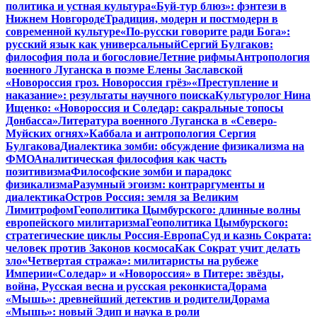
политика и устная культура
«Буй-тур блюз»: фэнтези в
Нижнем Новгороде
Традиция, модерн и постмодерн в
современной культуре
«По-русски говорите ради Бога»:
русский язык как универсальный
Сергий Булгаков:
философия пола и богословие
Летние рифмы
Антропология
военного Луганска в поэме Елены Заславской
«Новороссия гроз. Новороссия грёз»
«Преступление и
наказание»: результаты научного поиска
Культуролог Нина
Ищенко: «Новороссия и Соледар: сакральные топосы
Донбасса»
Литература военного Луганска в «Северо-
Муйских огнях»
Каббала и антропология Сергия
Булгакова
Диалектика зомби: обсуждение физикализма на
ФМО
Аналитическая философия как часть
позитивизма
Философские зомби и парадокс
физикализма
Разумный эгоизм: контраргументы и
диалектика
Остров Россия: земля за Великим
Лимитрофом
Геополитика Цымбурского: длинные волны
европейского милитаризма
Геополитика Цымбурского:
стратегические циклы Россия-Европа
Суд и казнь Сократа:
человек против Законов космоса
Как Сократ учит делать
зло
«Четвертая стража»: милитаристы на рубеже
Империи
«Соледар» и «Новороссия» в Питере: звёзды,
война, Русская весна и русская реконкиста
Дорама
«Мышь»: древнейший детектив и родители
Дорама
«Мышь»: новый Эдип и наука в роли