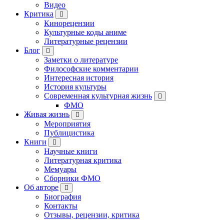
Видео
Критика
Кинорецензии
Культурные коды аниме
Литературные рецензии
Блог
Заметки о литературе
Философские комментарии
Интересная история
История культуры
Современная культурная жизнь
ФМО
Живая жизнь
Мероприятия
Публицистика
Книги
Научные книги
Литературная критика
Мемуары
Сборники ФМО
Об авторе
Биография
Контакты
Отзывы, рецензии, критика