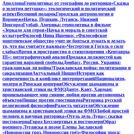
Аполлона
Геополитика: от географии до риторики
«Сказка
о золотом петушке»: теологический и политический
аспект
Весенний подарок
Городская антропология в
Воронеже
Наука, Пушкин, Луганск, Нижний
Новгород
Гудбай, Америка: геополитика в фильме
«Зеркало для героя»
Наука и мораль в советской
культуре
Философ Нина Ищенко: «Философское
монтеневское общество учит не бояться думать и делать
то, что вы считаете важным»
Честертон и Гоголь о силе
слабых
Время и пространство в стихотворении «Кентавры
III»: онтографический анализ
Продажа должностей как
гарантия народной свободы
Донбасс, Россия, Украина:
гражданская ли война?
Гражданская война: политизация и
сакрализация
Актуальный Ницше
История как
современность и конфликт интерпретаций
Национализм,
модерн и Римская империя
Обсуждение шаманизма и
христианской этики на ФМО
Данте, Кант, Харман:
пронизывающее мир сияние любви против автономных
объектов
Ницше против гностицизма
Риторика русской
религиозной философии
Радость читателя
Обсуждение
шаманизма и христианской этики на ФМО
Любой простой
человек и научная риторика
«Отель дель Луна»: сказки
постмодерна
Город Бессмертных и постмодерн
Образ
военного Луганска в поэме Елены Заславской
«Новороссия гроз. Новороссия грёз»
Философия эроса: