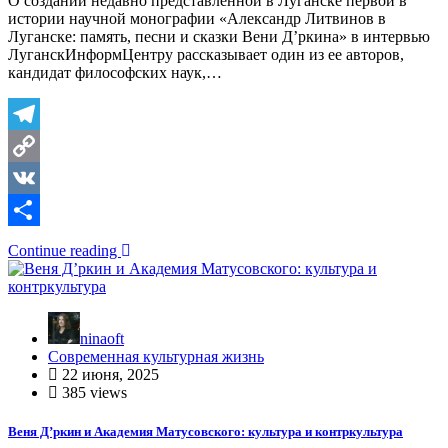
О создании недавно представленной в Луганске первой в
истории научной монографии «Александр Литвинов в
Луганске: память, песни и сказки Вени Д’ркина» в интервью
ЛуганскИнформЦентру рассказывает один из ее авторов,
кандидат философских наук,…
Telegram
Copy
Link
VK
Отправить
Continue reading
ninaoft
Современная культурная жизнь
22 июня, 2025
385 views
Веня Д’ркин и Академия Матусовского: культура и контркультура