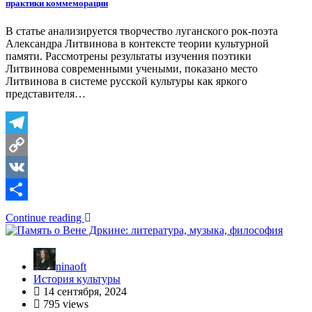
практики коммеморации
В статье анализируется творчество луганского рок-поэта
Александра Литвинова в контексте теории культурной
памяти. Рассмотрены результаты изучения поэтики
Литвинова современными учеными, показано место
Литвинова в системе русской культуры как яркого
представителя…
Telegram
Copy
Link
VK
Отправить
Continue reading
ninaoft
История культуры
14 сентября, 2024
795 views