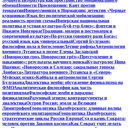
лучшего
Литература как пространство эмоционального
обмена
Ценности Просвещения: Кант против
теократии
Импрессионизм в Нормандии: детектив «Черные
кувшинки»
Язык без политической мобилизации:
реальность против схемы
Имперская национальная
политика и устная культура
«Буй-тур блюз»: фэнтези в
Нижнем Новгороде
Традиция, модерн и постмодерн в
современной культуре
«По-русски говорите ради Бога»:
русский язык как универсальный
Сергий Булгаков:
философия пола и богословие
Летние рифмы
Антропология
военного Луганска в поэме Елены Заславской
«Новороссия гроз. Новороссия грёз»
«Преступление и
наказание»: результаты научного поиска
Культуролог Нина
Ищенко: «Новороссия и Соледар: сакральные топосы
Донбасса»
Литература военного Луганска в «Северо-
Муйских огнях»
Каббала и антропология Сергия
Булгакова
Диалектика зомби: обсуждение физикализма на
ФМО
Аналитическая философия как часть
позитивизма
Философские зомби и парадокс
физикализма
Разумный эгоизм: контраргументы и
диалектика
Остров Россия: земля за Великим
Лимитрофом
Геополитика Цымбурского: длинные волны
европейского милитаризма
Геополитика Цымбурского:
стратегические циклы Россия-Европа
Суд и казнь Сократа:
человек против Законов космоса
Как Сократ учит делать