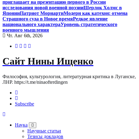
приглашает на презентацию первого в России
исследования новой военной поэзии
Шерлок Холмс в
Японии
Патриот Мориарти
Модерн как катехон: отмена
Страшного суда в Новое время
Редкое явление
национального характера
Уровень стратегического
военного мышления
Чт. Авг 6th, 2026
Сайт Нины Ищенко
Философия, культурология, литературная критика в Луганске,
ЛНР. https://t.me/ninaofterdingen
Subscribe
Наука
Научные статьи
Тезисы докладов