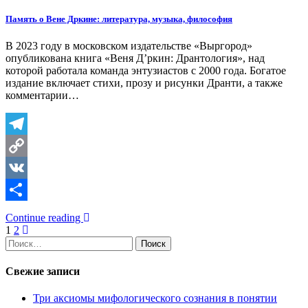
Память о Вене Дркине: литература, музыка, философия
В 2023 году в московском издательстве «Выргород»
опубликована книга «Веня Д’ркин: Дрантология», над
которой работала команда энтузиастов с 2000 года. Богатое
издание включает стихи, прозу и рисунки Дранти, а также
комментарии…
Telegram
Copy
Link
VK
Отправить
Continue reading
Пагинация
1
2
Найти:
записей
Свежие записи
Три аксиомы мифологического сознания в понятии