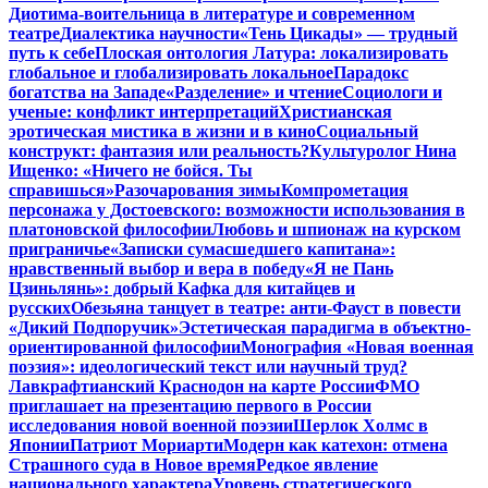
Диотима-воительница в литературе и современном
театре
Диалектика научности
«Тень Цикады» — трудный
путь к себе
Плоская онтология Латура: локализировать
глобальное и глобализировать локальное
Парадокс
богатства на Западе
«Разделение» и чтение
Социологи и
ученые: конфликт интерпретаций
Христианская
эротическая мистика в жизни и в кино
Социальный
конструкт: фантазия или реальность?
Культуролог Нина
Ищенко: «Ничего не бойся. Ты
справишься»
Разочарования зимы
Компрометация
персонажа у Достоевского: возможности использования в
платоновской философии
Любовь и шпионаж на курском
приграничье
«Записки сумасшедшего капитана»:
нравственный выбор и вера в победу
«Я не Пань
Цзиньлянь»: добрый Кафка для китайцев и
русских
Обезьяна танцует в театре: анти-Фауст в повести
«Дикий Подпоручик»
Эстетическая парадигма в объектно-
ориентированной философии
Монография «Новая военная
поэзия»: идеологический текст или научный труд?
Лавкрафтианский Краснодон на карте России
ФМО
приглашает на презентацию первого в России
исследования новой военной поэзии
Шерлок Холмс в
Японии
Патриот Мориарти
Модерн как катехон: отмена
Страшного суда в Новое время
Редкое явление
национального характера
Уровень стратегического