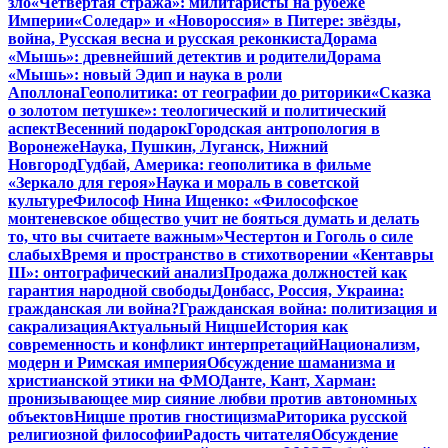
зло
«Четвертая стража»: милитаристы на рубеже
Империи
«Соледар» и «Новороссия» в Питере: звёзды,
война, Русская весна и русская реконкиста
Дорама
«Мышь»: древнейший детектив и родители
Дорама
«Мышь»: новый Эдип и наука в роли
Аполлона
Геополитика: от географии до риторики
«Сказка
о золотом петушке»: теологический и политический
аспект
Весенний подарок
Городская антропология в
Воронеже
Наука, Пушкин, Луганск, Нижний
Новгород
Гудбай, Америка: геополитика в фильме
«Зеркало для героя»
Наука и мораль в советской
культуре
Философ Нина Ищенко: «Философское
монтеневское общество учит не бояться думать и делать
то, что вы считаете важным»
Честертон и Гоголь о силе
слабых
Время и пространство в стихотворении «Кентавры
III»: онтографический анализ
Продажа должностей как
гарантия народной свободы
Донбасс, Россия, Украина:
гражданская ли война?
Гражданская война: политизация и
сакрализация
Актуальный Ницше
История как
современность и конфликт интерпретаций
Национализм,
модерн и Римская империя
Обсуждение шаманизма и
христианской этики на ФМО
Данте, Кант, Харман:
пронизывающее мир сияние любви против автономных
объектов
Ницше против гностицизма
Риторика русской
религиозной философии
Радость читателя
Обсуждение