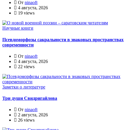
От
ninaoft
4 августа, 2026
19 views
Научные книги
Псевдоморфозы сакральности в знаковых пространствах
современности
От
ninaoft
4 августа, 2026
22 views
Заметки о литературе
Три души Свидригайлова
От
ninaoft
2 августа, 2026
26 views