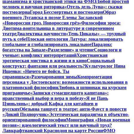
шаманизма и христианской этики на ФМО
Любой простой
человек и научная риторика
«Отель дель Луна»: сказки
постмодерна
Город Бессмертных и постмодерн
Образ
военного Луганска в поэме Елены Заславской
«Новороссия гроз. Новороссия грёз»
Философия эроса:
Диотима-воительница в литературе и современном
театре
Диалектика научности
«Тень Цикады» — трудный
путь к себе
Плоская онтология Латура: локализировать
глобальное и глобализировать локальное
Парадокс
богатства на Западе
«Разделение» и чтение
Социологи и
ученые: конфликт интерпретаций
Христианская
эротическая мистика в жизни и в кино
Социальный
конструкт: фантазия или реальность?
Культуролог Нина
Ищенко: «Ничего не бойся. Ты
справишься»
Разочарования зимы
Компрометация
персонажа у Достоевского: возможности использования в
платоновской философии
Любовь и шпионаж на курском
приграничье
«Записки сумасшедшего капитана»:
нравственный выбор и вера в победу
«Я не Пань
Цзиньлянь»: добрый Кафка для китайцев и
русских
Обезьяна танцует в театре: анти-Фауст в повести
«Дикий Подпоручик»
Эстетическая парадигма в объектно-
ориентированной философии
Монография «Новая военная
поэзия»: идеологический текст или научный труд?
Лавкрафтианский Краснодон на карте России
ФМО