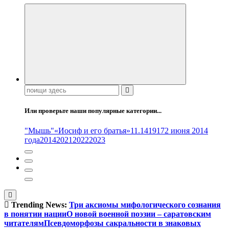
Поиск:
Или проверьте наши популярные категории...
"Мышь"
«Иосиф и его братья»
11.14
1917
2 июня 2014
года
2014
2021
2022
2023
Trending News:
Три аксиомы мифологического сознания
в понятии нации
О новой военной поэзии – саратовским
читателям
Псевдоморфозы сакральности в знаковых