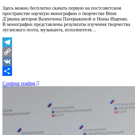
Здесь можно бесплатно скачать первую на постсоветском
пространстве научную монографию о творчестве Вени
Д’ркина авторов Валентины Патерыкиной и Нины Ищенко.
В монографии представлены результаты изучения творчества
луганского поэта, музыканта, исполнителя…
Telegram
Copy
Link
VK
Отправить
Continue reading