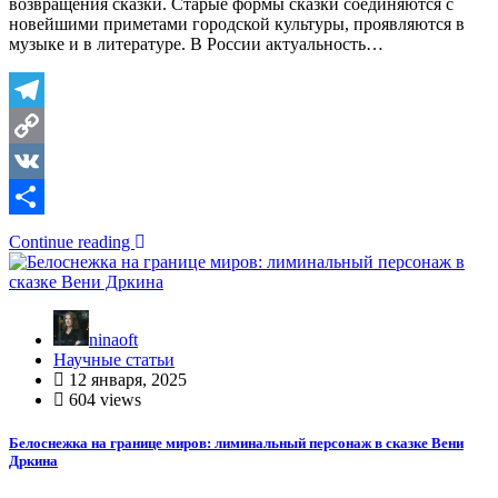
возвращения сказки. Старые формы сказки соединяются с
новейшими приметами городской культуры, проявляются в
музыке и в литературе. В России актуальность…
Telegram
Copy
Link
VK
Отправить
Continue reading
ninaoft
Научные статьи
12 января, 2025
604 views
Белоснежка на границе миров: лиминальный персонаж в сказке Вени
Дркина