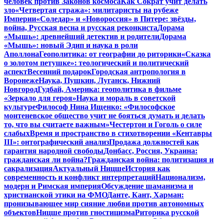
человек против Законов космоса
Как Сократ учит делать
зло
«Четвертая стража»: милитаристы на рубеже
Империи
«Соледар» и «Новороссия» в Питере: звёзды,
война, Русская весна и русская реконкиста
Дорама
«Мышь»: древнейший детектив и родители
Дорама
«Мышь»: новый Эдип и наука в роли
Аполлона
Геополитика: от географии до риторики
«Сказка
о золотом петушке»: теологический и политический
аспект
Весенний подарок
Городская антропология в
Воронеже
Наука, Пушкин, Луганск, Нижний
Новгород
Гудбай, Америка: геополитика в фильме
«Зеркало для героя»
Наука и мораль в советской
культуре
Философ Нина Ищенко: «Философское
монтеневское общество учит не бояться думать и делать
то, что вы считаете важным»
Честертон и Гоголь о силе
слабых
Время и пространство в стихотворении «Кентавры
III»: онтографический анализ
Продажа должностей как
гарантия народной свободы
Донбасс, Россия, Украина:
гражданская ли война?
Гражданская война: политизация и
сакрализация
Актуальный Ницше
История как
современность и конфликт интерпретаций
Национализм,
модерн и Римская империя
Обсуждение шаманизма и
христианской этики на ФМО
Данте, Кант, Харман:
пронизывающее мир сияние любви против автономных
объектов
Ницше против гностицизма
Риторика русской