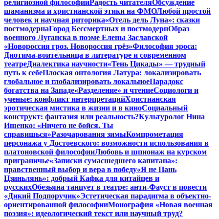
религиозной философии
Радость читателя
Обсуждение
шаманизма и христианской этики на ФМО
Любой простой
человек и научная риторика
«Отель дель Луна»: сказки
постмодерна
Город Бессмертных и постмодерн
Образ
военного Луганска в поэме Елены Заславской
«Новороссия гроз. Новороссия грёз»
Философия эроса:
Диотима-воительница в литературе и современном
театре
Диалектика научности
«Тень Цикады» — трудный
путь к себе
Плоская онтология Латура: локализировать
глобальное и глобализировать локальное
Парадокс
богатства на Западе
«Разделение» и чтение
Социологи и
ученые: конфликт интерпретаций
Христианская
эротическая мистика в жизни и в кино
Социальный
конструкт: фантазия или реальность?
Культуролог Нина
Ищенко: «Ничего не бойся. Ты
справишься»
Разочарования зимы
Компрометация
персонажа у Достоевского: возможности использования в
платоновской философии
Любовь и шпионаж на курском
приграничье
«Записки сумасшедшего капитана»:
нравственный выбор и вера в победу
«Я не Пань
Цзиньлянь»: добрый Кафка для китайцев и
русских
Обезьяна танцует в театре: анти-Фауст в повести
«Дикий Подпоручик»
Эстетическая парадигма в объектно-
ориентированной философии
Монография «Новая военная
поэзия»: идеологический текст или научный труд?