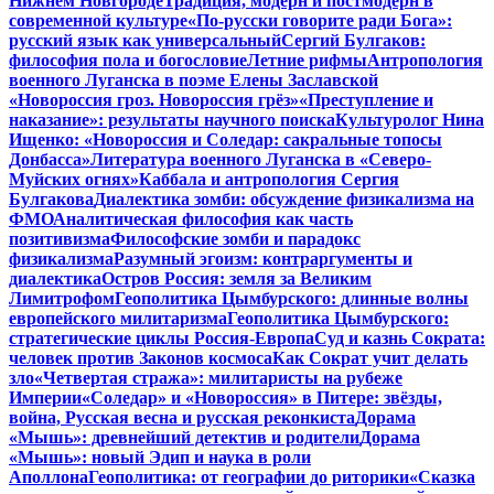
Нижнем Новгороде
Традиция, модерн и постмодерн в
современной культуре
«По-русски говорите ради Бога»:
русский язык как универсальный
Сергий Булгаков:
философия пола и богословие
Летние рифмы
Антропология
военного Луганска в поэме Елены Заславской
«Новороссия гроз. Новороссия грёз»
«Преступление и
наказание»: результаты научного поиска
Культуролог Нина
Ищенко: «Новороссия и Соледар: сакральные топосы
Донбасса»
Литература военного Луганска в «Северо-
Муйских огнях»
Каббала и антропология Сергия
Булгакова
Диалектика зомби: обсуждение физикализма на
ФМО
Аналитическая философия как часть
позитивизма
Философские зомби и парадокс
физикализма
Разумный эгоизм: контраргументы и
диалектика
Остров Россия: земля за Великим
Лимитрофом
Геополитика Цымбурского: длинные волны
европейского милитаризма
Геополитика Цымбурского:
стратегические циклы Россия-Европа
Суд и казнь Сократа:
человек против Законов космоса
Как Сократ учит делать
зло
«Четвертая стража»: милитаристы на рубеже
Империи
«Соледар» и «Новороссия» в Питере: звёзды,
война, Русская весна и русская реконкиста
Дорама
«Мышь»: древнейший детектив и родители
Дорама
«Мышь»: новый Эдип и наука в роли
Аполлона
Геополитика: от географии до риторики
«Сказка