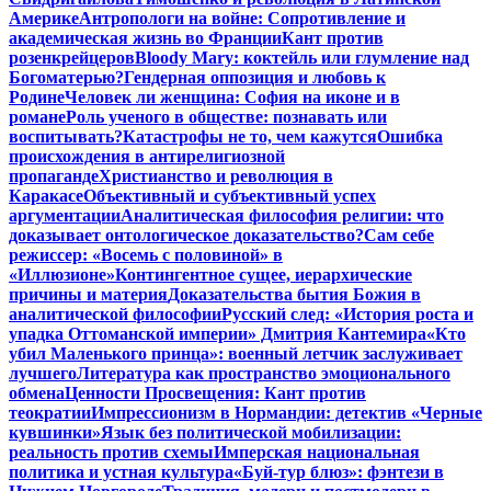
Америке
Антропологи на войне: Сопротивление и
академическая жизнь во Франции
Кант против
розенкрейцеров
Bloody Mary: коктейль или глумление над
Богоматерью?
Гендерная оппозиция и любовь к
Родине
Человек ли женщина: София на иконе и в
романе
Роль ученого в обществе: познавать или
воспитывать?
Катастрофы не то, чем кажутся
Ошибка
происхождения в антирелигиозной
пропаганде
Христианство и революция в
Каракасе
Объективный и субъективный успех
аргументации
Аналитическая философия религии: что
доказывает онтологическое доказательство?
Сам себе
режиссер: «Восемь с половиной» в
«Иллюзионе»
Контингентное сущее, иерархические
причины и материя
Доказательства бытия Божия в
аналитической философии
Русский след: «История роста и
упадка Оттоманской империи» Дмитрия Кантемира
«Кто
убил Маленького принца»: военный летчик заслуживает
лучшего
Литература как пространство эмоционального
обмена
Ценности Просвещения: Кант против
теократии
Импрессионизм в Нормандии: детектив «Черные
кувшинки»
Язык без политической мобилизации:
реальность против схемы
Имперская национальная
политика и устная культура
«Буй-тур блюз»: фэнтези в