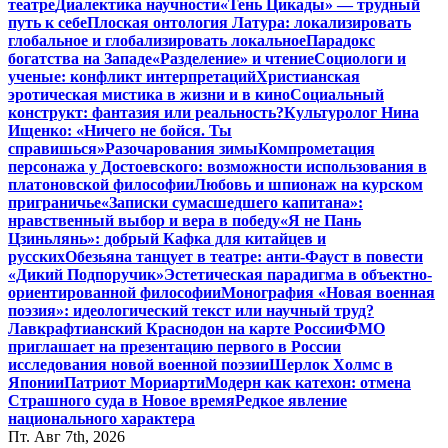
театре
Диалектика научности
«Тень Цикады» — трудный
путь к себе
Плоская онтология Латура: локализировать
глобальное и глобализировать локальное
Парадокс
богатства на Западе
«Разделение» и чтение
Социологи и
ученые: конфликт интерпретаций
Христианская
эротическая мистика в жизни и в кино
Социальный
конструкт: фантазия или реальность?
Культуролог Нина
Ищенко: «Ничего не бойся. Ты
справишься»
Разочарования зимы
Компрометация
персонажа у Достоевского: возможности использования в
платоновской философии
Любовь и шпионаж на курском
приграничье
«Записки сумасшедшего капитана»:
нравственный выбор и вера в победу
«Я не Пань
Цзиньлянь»: добрый Кафка для китайцев и
русских
Обезьяна танцует в театре: анти-Фауст в повести
«Дикий Подпоручик»
Эстетическая парадигма в объектно-
ориентированной философии
Монография «Новая военная
поэзия»: идеологический текст или научный труд?
Лавкрафтианский Краснодон на карте России
ФМО
приглашает на презентацию первого в России
исследования новой военной поэзии
Шерлок Холмс в
Японии
Патриот Мориарти
Модерн как катехон: отмена
Страшного суда в Новое время
Редкое явление
национального характера
Пт. Авг 7th, 2026