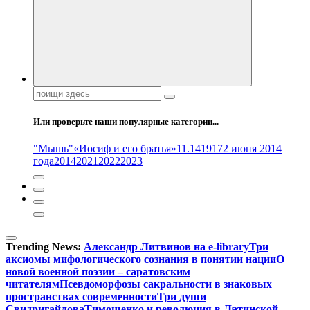
Поиск:
Или проверьте наши популярные категории...
"Мышь"
«Иосиф и его братья»
11.14
1917
2 июня 2014
года
2014
2021
2022
2023
Trending News:
Александр Литвинов на e-library
Три
аксиомы мифологического сознания в понятии нации
О
новой военной поэзии – саратовским
читателям
Псевдоморфозы сакральности в знаковых
пространствах современности
Три души
Свидригайлова
Тимошенко и революция в Латинской