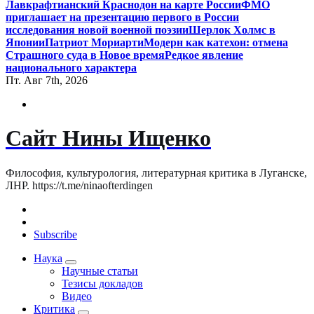
Лавкрафтианский Краснодон на карте России
ФМО
приглашает на презентацию первого в России
исследования новой военной поэзии
Шерлок Холмс в
Японии
Патриот Мориарти
Модерн как катехон: отмена
Страшного суда в Новое время
Редкое явление
национального характера
Пт. Авг 7th, 2026
Сайт Нины Ищенко
Философия, культурология, литературная критика в Луганске,
ЛНР. https://t.me/ninaofterdingen
Subscribe
Наука
Научные статьи
Тезисы докладов
Видео
Критика