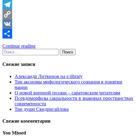
Telegram
Copy
Link
VK
Отправить
Continue reading
Найти:
Свежие записи
Александр Литвинов на e-library
Три аксиомы мифологического сознания в понятии
нации
О новой военной поэзии – саратовским читателям
Псевдоморфозы сакральности в знаковых пространствах
современности
Три души Свидригайлова
Свежие комментарии
You Missed