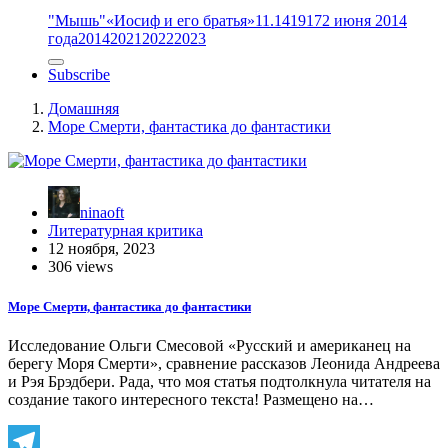
"Мышь"
«Иосиф и его братья»
11.14
1917
2 июня 2014
года
2014
2021
2022
2023
Subscribe
Домашняя
Море Смерти, фантастика до фантастики
ninaoft
Литературная критика
12 ноября, 2023
306 views
Море Смерти, фантастика до фантастики
Исследование Ольги Смесовой «Русский и американец на
берегу Моря Смерти», сравнение рассказов Леонида Андреева
и Рэя Брэдбери. Рада, что моя статья подтолкнула читателя на
создание такого интересного текста! Размещено на…