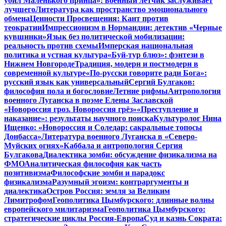
убил Маленького принца»: военный летчик заслуживает
лучшего
Литература как пространство эмоционального
обмена
Ценности Просвещения: Кант против
теократии
Импрессионизм в Нормандии: детектив «Черные
кувшинки»
Язык без политической мобилизации:
реальность против схемы
Имперская национальная
политика и устная культура
«Буй-тур блюз»: фэнтези в
Нижнем Новгороде
Традиция, модерн и постмодерн в
современной культуре
«По-русски говорите ради Бога»:
русский язык как универсальный
Сергий Булгаков:
философия пола и богословие
Летние рифмы
Антропология
военного Луганска в поэме Елены Заславской
«Новороссия гроз. Новороссия грёз»
«Преступление и
наказание»: результаты научного поиска
Культуролог Нина
Ищенко: «Новороссия и Соледар: сакральные топосы
Донбасса»
Литература военного Луганска в «Северо-
Муйских огнях»
Каббала и антропология Сергия
Булгакова
Диалектика зомби: обсуждение физикализма на
ФМО
Аналитическая философия как часть
позитивизма
Философские зомби и парадокс
физикализма
Разумный эгоизм: контраргументы и
диалектика
Остров Россия: земля за Великим
Лимитрофом
Геополитика Цымбурского: длинные волны
европейского милитаризма
Геополитика Цымбурского:
стратегические циклы Россия-Европа
Суд и казнь Сократа: