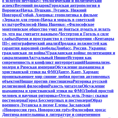
о золотом петушке»: теологический и политический
аспект
Весенний подарок
Городская антропология в
Воронеже
Наука, Пушкин, Луганск, Нижний
Новгород
Гудбай, Америка: геополитика в фильме
«Зеркало для героя»
Наука и мораль в советской
культуре
Философ Нина Ищенко: «Философское
монтеневское общество учит не бояться думать и делать
то, что вы считаете важным»
Честертон и Гоголь о силе
слабых
Время и пространство в стихотворении «Кентавры
III»: онтографический анализ
Продажа должностей как
гарантия народной свободы
Донбасс, Россия, Украина:
гражданская ли война?
Гражданская война: политизация и
сакрализация
Актуальный Ницше
История как
современность и конфликт интерпретаций
Национализм,
модерн и Римская империя
Обсуждение шаманизма и
христианской этики на ФМО
Данте, Кант, Харман:
пронизывающее мир сияние любви против автономных
объектов
Ницше против гностицизма
Риторика русской
религиозной философии
Радость читателя
Обсуждение
шаманизма и христианской этики на ФМО
Любой простой
человек и научная риторика
«Отель дель Луна»: сказки
постмодерна
Город Бессмертных и постмодерн
Образ
военного Луганска в поэме Елены Заславской
«Новороссия гроз. Новороссия грёз»
Философия эроса:
Диотима-воительница в литературе и современном