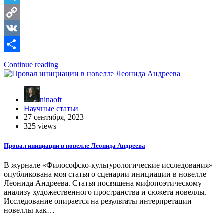
Telegram
Copy
Link
VK
Отправить
Continue reading
ninaoft
Научные статьи
27 сентября, 2023
325 views
Провал инициации в новелле Леонида Андреева
В журнале «Философско-культурологические исследования»
опубликована моя статья о сценарии инициации в новелле
Леонида Андреева. Статья посвящена мифопоэтическому
анализу художественного пространства и сюжета новеллы.
Исследование опирается на результаты интерпретации
новеллы как…