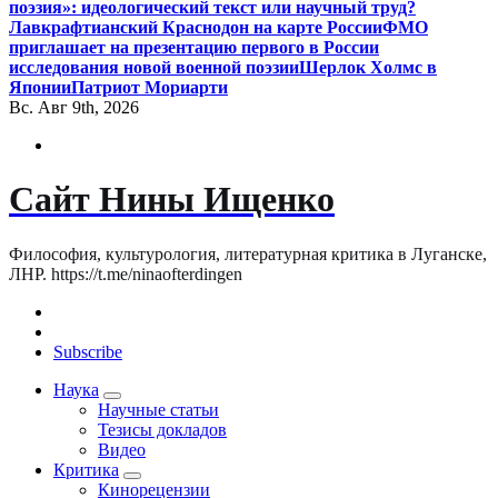
поэзия»: идеологический текст или научный труд?
Лавкрафтианский Краснодон на карте России
ФМО
приглашает на презентацию первого в России
исследования новой военной поэзии
Шерлок Холмс в
Японии
Патриот Мориарти
Вс. Авг 9th, 2026
Сайт Нины Ищенко
Философия, культурология, литературная критика в Луганске,
ЛНР. https://t.me/ninaofterdingen
Subscribe
Наука
Научные статьи
Тезисы докладов
Видео
Критика
Кинорецензии