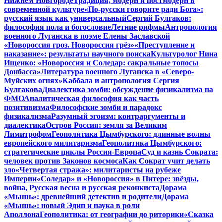
Нижнем Новгороде
Традиция, модерн и постмодерн в
современной культуре
«По-русски говорите ради Бога»:
русский язык как универсальный
Сергий Булгаков:
философия пола и богословие
Летние рифмы
Антропология
военного Луганска в поэме Елены Заславской
«Новороссия гроз. Новороссия грёз»
«Преступление и
наказание»: результаты научного поиска
Культуролог Нина
Ищенко: «Новороссия и Соледар: сакральные топосы
Донбасса»
Литература военного Луганска в «Северо-
Муйских огнях»
Каббала и антропология Сергия
Булгакова
Диалектика зомби: обсуждение физикализма на
ФМО
Аналитическая философия как часть
позитивизма
Философские зомби и парадокс
физикализма
Разумный эгоизм: контраргументы и
диалектика
Остров Россия: земля за Великим
Лимитрофом
Геополитика Цымбурского: длинные волны
европейского милитаризма
Геополитика Цымбурского:
стратегические циклы Россия-Европа
Суд и казнь Сократа:
человек против Законов космоса
Как Сократ учит делать
зло
«Четвертая стража»: милитаристы на рубеже
Империи
«Соледар» и «Новороссия» в Питере: звёзды,
война, Русская весна и русская реконкиста
Дорама
«Мышь»: древнейший детектив и родители
Дорама
«Мышь»: новый Эдип и наука в роли
Аполлона
Геополитика: от географии до риторики
«Сказка