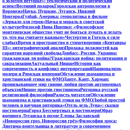
о золотом петушке»: теологический и политический
аспект
Весенний подарок
Городская антропология в
Воронеже
Наука, Пушкин, Луганск, Нижний
Новгород
Гудбай, Америка: геополитика в фильме
«Зеркало для героя»
Наука и мораль в советской
культуре
Философ Нина Ищенко: «Философское
монтеневское общество учит не бояться думать и делать
то, что вы считаете важным»
Честертон и Гоголь о силе
слабых
Время и пространство в стихотворении «Кентавры
III»: онтографический анализ
Продажа должностей как
гарантия народной свободы
Донбасс, Россия, Украина:
гражданская ли война?
Гражданская война: политизация и
сакрализация
Актуальный Ницше
История как
современность и конфликт интерпретаций
Национализм,
модерн и Римская империя
Обсуждение шаманизма и
христианской этики на ФМО
Данте, Кант, Харман:
пронизывающее мир сияние любви против автономных
объектов
Ницше против гностицизма
Риторика русской
религиозной философии
Радость читателя
Обсуждение
шаманизма и христианской этики на ФМО
Любой простой
человек и научная риторика
«Отель дель Луна»: сказки
постмодерна
Город Бессмертных и постмодерн
Образ
военного Луганска в поэме Елены Заславской
«Новороссия гроз. Новороссия грёз»
Философия эроса:
Диотима-воительница в литературе и современном