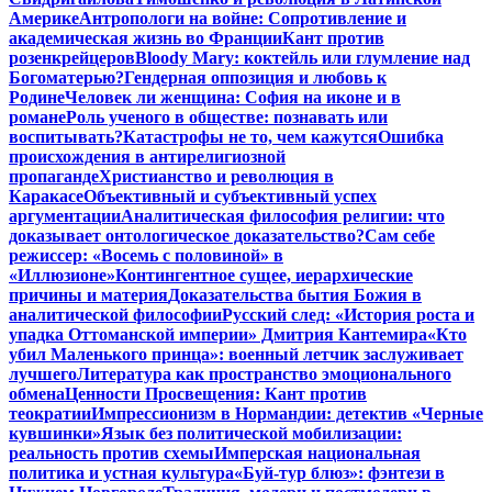
Америке
Антропологи на войне: Сопротивление и
академическая жизнь во Франции
Кант против
розенкрейцеров
Bloody Mary: коктейль или глумление над
Богоматерью?
Гендерная оппозиция и любовь к
Родине
Человек ли женщина: София на иконе и в
романе
Роль ученого в обществе: познавать или
воспитывать?
Катастрофы не то, чем кажутся
Ошибка
происхождения в антирелигиозной
пропаганде
Христианство и революция в
Каракасе
Объективный и субъективный успех
аргументации
Аналитическая философия религии: что
доказывает онтологическое доказательство?
Сам себе
режиссер: «Восемь с половиной» в
«Иллюзионе»
Контингентное сущее, иерархические
причины и материя
Доказательства бытия Божия в
аналитической философии
Русский след: «История роста и
упадка Оттоманской империи» Дмитрия Кантемира
«Кто
убил Маленького принца»: военный летчик заслуживает
лучшего
Литература как пространство эмоционального
обмена
Ценности Просвещения: Кант против
теократии
Импрессионизм в Нормандии: детектив «Черные
кувшинки»
Язык без политической мобилизации:
реальность против схемы
Имперская национальная
политика и устная культура
«Буй-тур блюз»: фэнтези в