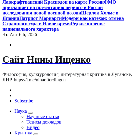
Лавкрафтианский Краснодон на карте России
ФМО
приглашает на презентацию первого в России
исследования новой военной поэзии
Шерлок Холмс в
Японии
Патриот Мориарти
Модерн как катехон: отмена
Страшного суда в Новое время
Редкое явление
национального характера
Чт. Авг 6th, 2026
Сайт Нины Ищенко
Философия, культурология, литературная критика в Луганске,
ЛНР. https://t.me/ninaofterdingen
Subscribe
Наука
Научные статьи
Тезисы докладов
Видео
Критика