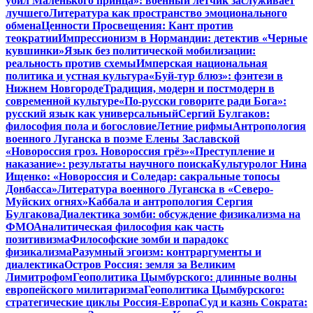
убил Маленького принца»: военный летчик заслуживает
лучшего
Литература как пространство эмоционального
обмена
Ценности Просвещения: Кант против
теократии
Импрессионизм в Нормандии: детектив «Черные
кувшинки»
Язык без политической мобилизации:
реальность против схемы
Имперская национальная
политика и устная культура
«Буй-тур блюз»: фэнтези в
Нижнем Новгороде
Традиция, модерн и постмодерн в
современной культуре
«По-русски говорите ради Бога»:
русский язык как универсальный
Сергий Булгаков:
философия пола и богословие
Летние рифмы
Антропология
военного Луганска в поэме Елены Заславской
«Новороссия гроз. Новороссия грёз»
«Преступление и
наказание»: результаты научного поиска
Культуролог Нина
Ищенко: «Новороссия и Соледар: сакральные топосы
Донбасса»
Литература военного Луганска в «Северо-
Муйских огнях»
Каббала и антропология Сергия
Булгакова
Диалектика зомби: обсуждение физикализма на
ФМО
Аналитическая философия как часть
позитивизма
Философские зомби и парадокс
физикализма
Разумный эгоизм: контраргументы и
диалектика
Остров Россия: земля за Великим
Лимитрофом
Геополитика Цымбурского: длинные волны
европейского милитаризма
Геополитика Цымбурского:
стратегические циклы Россия-Европа
Суд и казнь Сократа: