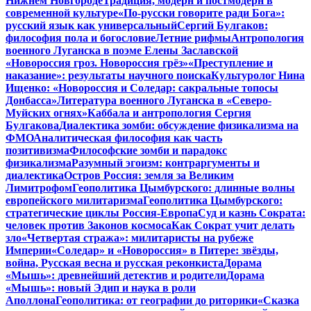
Нижнем Новгороде
Традиция, модерн и постмодерн в
современной культуре
«По-русски говорите ради Бога»:
русский язык как универсальный
Сергий Булгаков:
философия пола и богословие
Летние рифмы
Антропология
военного Луганска в поэме Елены Заславской
«Новороссия гроз. Новороссия грёз»
«Преступление и
наказание»: результаты научного поиска
Культуролог Нина
Ищенко: «Новороссия и Соледар: сакральные топосы
Донбасса»
Литература военного Луганска в «Северо-
Муйских огнях»
Каббала и антропология Сергия
Булгакова
Диалектика зомби: обсуждение физикализма на
ФМО
Аналитическая философия как часть
позитивизма
Философские зомби и парадокс
физикализма
Разумный эгоизм: контраргументы и
диалектика
Остров Россия: земля за Великим
Лимитрофом
Геополитика Цымбурского: длинные волны
европейского милитаризма
Геополитика Цымбурского:
стратегические циклы Россия-Европа
Суд и казнь Сократа:
человек против Законов космоса
Как Сократ учит делать
зло
«Четвертая стража»: милитаристы на рубеже
Империи
«Соледар» и «Новороссия» в Питере: звёзды,
война, Русская весна и русская реконкиста
Дорама
«Мышь»: древнейший детектив и родители
Дорама
«Мышь»: новый Эдип и наука в роли
Аполлона
Геополитика: от географии до риторики
«Сказка