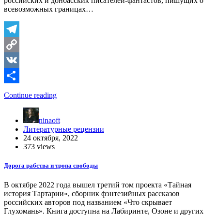
российских и донбасских писателей-фантастов, пишущих о
всевозможных границах…
Telegram
Copy
Link
VK
Отправить
Continue reading
ninaoft
Литературные рецензии
24 октября, 2022
373 views
Дорога рабства и тропа свободы
В октябре 2022 года вышел третий том проекта «Тайная
история Тартарии», сборник фэнтезийных рассказов
российских авторов под названием «Что скрывает
Глухомань». Книга доступна на Лабиринте, Озоне и других