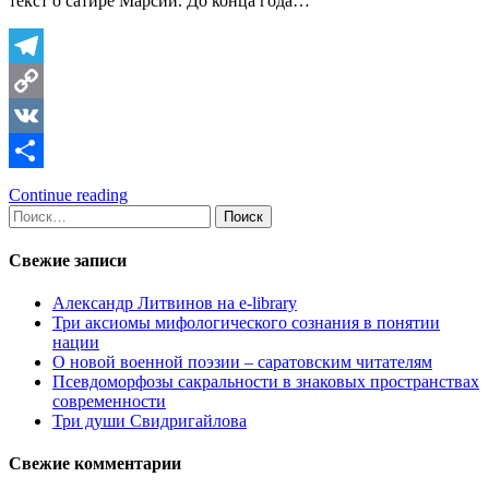
текст о сатире Марсии. До конца года…
Telegram
Copy
Link
VK
Отправить
Continue reading
Найти:
Свежие записи
Александр Литвинов на e-library
Три аксиомы мифологического сознания в понятии
нации
О новой военной поэзии – саратовским читателям
Псевдоморфозы сакральности в знаковых пространствах
современности
Три души Свидригайлова
Свежие комментарии