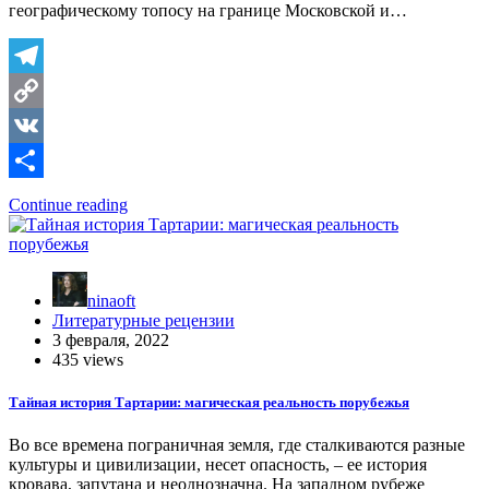
географическому топосу на границе Московской и…
Telegram
Copy
Link
VK
Отправить
Continue reading
ninaoft
Литературные рецензии
3 февраля, 2022
435 views
Тайная история Тартарии: магическая реальность порубежья
Во все времена пограничная земля, где сталкиваются разные
культуры и цивилизации, несет опасность, – ее история
кровава, запутана и неоднозначна. На западном рубеже