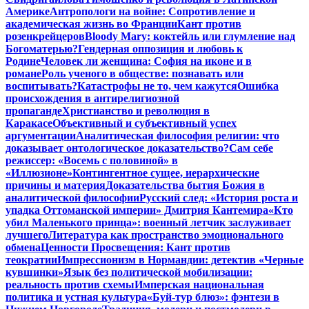
Америке
Антропологи на войне: Сопротивление и
академическая жизнь во Франции
Кант против
розенкрейцеров
Bloody Mary: коктейль или глумление над
Богоматерью?
Гендерная оппозиция и любовь к
Родине
Человек ли женщина: София на иконе и в
романе
Роль ученого в обществе: познавать или
воспитывать?
Катастрофы не то, чем кажутся
Ошибка
происхождения в антирелигиозной
пропаганде
Христианство и революция в
Каракасе
Объективный и субъективный успех
аргументации
Аналитическая философия религии: что
доказывает онтологическое доказательство?
Сам себе
режиссер: «Восемь с половиной» в
«Иллюзионе»
Контингентное сущее, иерархические
причины и материя
Доказательства бытия Божия в
аналитической философии
Русский след: «История роста и
упадка Оттоманской империи» Дмитрия Кантемира
«Кто
убил Маленького принца»: военный летчик заслуживает
лучшего
Литература как пространство эмоционального
обмена
Ценности Просвещения: Кант против
теократии
Импрессионизм в Нормандии: детектив «Черные
кувшинки»
Язык без политической мобилизации:
реальность против схемы
Имперская национальная
политика и устная культура
«Буй-тур блюз»: фэнтези в