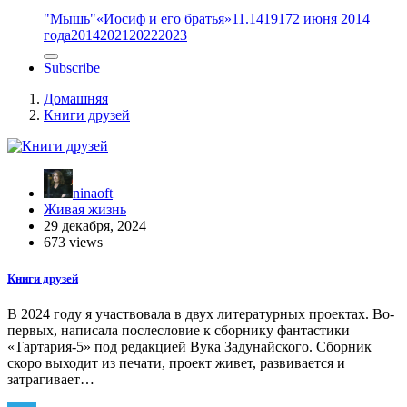
"Мышь"
«Иосиф и его братья»
11.14
1917
2 июня 2014
года
2014
2021
2022
2023
Subscribe
Домашняя
Книги друзей
ninaoft
Живая жизнь
29 декабря, 2024
673 views
Книги друзей
В 2024 году я участвовала в двух литературных проектах. Во-
первых, написала послесловие к сборнику фантастики
«Тартария-5» под редакцией Вука Задунайского. Сборник
скоро выходит из печати, проект живет, развивается и
затрагивает…