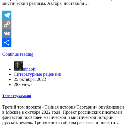
мистический реализм. Авторы поставили…
Telegram
Copy
Link
VK
Отправить
Continue reading
ninaoft
Литературные рецензии
25 октября, 2022
283 views
Топос глухомани
Третий том проекта «Тайная история Тартарии» опубликован
в Москве в октябре 2022 года. Проект российских писателей
фантастов посвящен магической и мистической истории
русских земель. Третья книга собрала рассказы и повести…