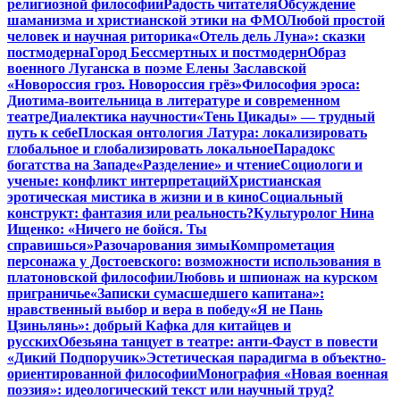
религиозной философии
Радость читателя
Обсуждение
шаманизма и христианской этики на ФМО
Любой простой
человек и научная риторика
«Отель дель Луна»: сказки
постмодерна
Город Бессмертных и постмодерн
Образ
военного Луганска в поэме Елены Заславской
«Новороссия гроз. Новороссия грёз»
Философия эроса:
Диотима-воительница в литературе и современном
театре
Диалектика научности
«Тень Цикады» — трудный
путь к себе
Плоская онтология Латура: локализировать
глобальное и глобализировать локальное
Парадокс
богатства на Западе
«Разделение» и чтение
Социологи и
ученые: конфликт интерпретаций
Христианская
эротическая мистика в жизни и в кино
Социальный
конструкт: фантазия или реальность?
Культуролог Нина
Ищенко: «Ничего не бойся. Ты
справишься»
Разочарования зимы
Компрометация
персонажа у Достоевского: возможности использования в
платоновской философии
Любовь и шпионаж на курском
приграничье
«Записки сумасшедшего капитана»:
нравственный выбор и вера в победу
«Я не Пань
Цзиньлянь»: добрый Кафка для китайцев и
русских
Обезьяна танцует в театре: анти-Фауст в повести
«Дикий Подпоручик»
Эстетическая парадигма в объектно-
ориентированной философии
Монография «Новая военная
поэзия»: идеологический текст или научный труд?