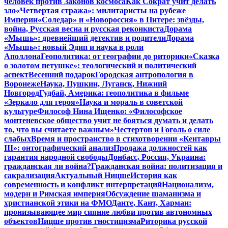
человек против Законов космоса
Как Сократ учит делать
зло
«Четвертая стража»: милитаристы на рубеже
Империи
«Соледар» и «Новороссия» в Питере: звёзды,
война, Русская весна и русская реконкиста
Дорама
«Мышь»: древнейший детектив и родители
Дорама
«Мышь»: новый Эдип и наука в роли
Аполлона
Геополитика: от географии до риторики
«Сказка
о золотом петушке»: теологический и политический
аспект
Весенний подарок
Городская антропология в
Воронеже
Наука, Пушкин, Луганск, Нижний
Новгород
Гудбай, Америка: геополитика в фильме
«Зеркало для героя»
Наука и мораль в советской
культуре
Философ Нина Ищенко: «Философское
монтеневское общество учит не бояться думать и делать
то, что вы считаете важным»
Честертон и Гоголь о силе
слабых
Время и пространство в стихотворении «Кентавры
III»: онтографический анализ
Продажа должностей как
гарантия народной свободы
Донбасс, Россия, Украина:
гражданская ли война?
Гражданская война: политизация и
сакрализация
Актуальный Ницше
История как
современность и конфликт интерпретаций
Национализм,
модерн и Римская империя
Обсуждение шаманизма и
христианской этики на ФМО
Данте, Кант, Харман:
пронизывающее мир сияние любви против автономных
объектов
Ницше против гностицизма
Риторика русской