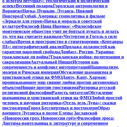
о золотом петушке»: теологический и политический
аспект
Весенний подарок
Городская антропология в
Воронеже
Наука, Пушкин, Луганск, Нижний
Новгород
Гудбай, Америка: геополитика в фильме
«Зеркало для героя»
Наука и мораль в советской
культуре
Философ Нина Ищенко: «Философское
монтеневское общество учит не бояться думать и делать
то, что вы считаете важным»
Честертон и Гоголь о силе
слабых
Время и пространство в стихотворении «Кентавры
III»: онтографический анализ
Продажа должностей как
гарантия народной свободы
Донбасс, Россия, Украина:
гражданская ли война?
Гражданская война: политизация и
сакрализация
Актуальный Ницше
История как
современность и конфликт интерпретаций
Национализм,
модерн и Римская империя
Обсуждение шаманизма и
христианской этики на ФМО
Данте, Кант, Харман:
пронизывающее мир сияние любви против автономных
объектов
Ницше против гностицизма
Риторика русской
религиозной философии
Радость читателя
Обсуждение
шаманизма и христианской этики на ФМО
Любой простой
человек и научная риторика
«Отель дель Луна»: сказки
постмодерна
Город Бессмертных и постмодерн
Образ
военного Луганска в поэме Елены Заславской
«Новороссия гроз. Новороссия грёз»
Философия эроса:
Диотима-воительница в литературе и современном