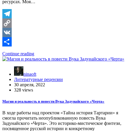
ресурсах. Моя…
Telegram
Copy
Link
VK
Отправить
Continue reading
ninaoft
Литературные рецензии
30 апреля, 2022
328 views
Магия и реальность в повести Вука Задунайского «Черта»
В ходе работы над проектом «Тайна история Тартарии» я
смогла прочитать неопубликованную повесть Вука
Задунайского «Черта». Это историко-мистическое фэнтези,
посвященное русской истории и конкретному