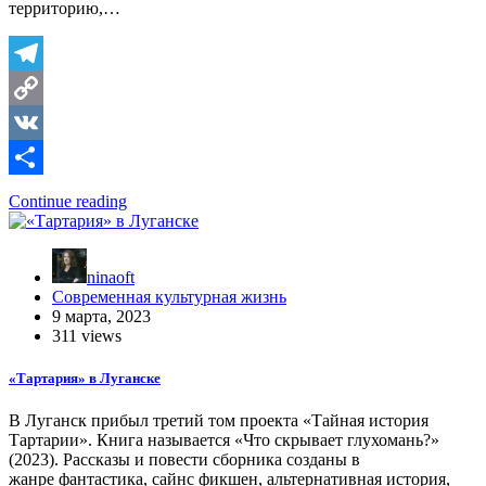
территорию,…
Telegram
Copy
Link
VK
Отправить
Continue reading
ninaoft
Современная культурная жизнь
9 марта, 2023
311 views
«Тартария» в Луганске
В Луганск прибыл третий том проекта «Тайная история
Тартарии». Книга называется «Что скрывает глухомань?»
(2023). Рассказы и повести сборника созданы в
жанре фантастика, сайнс фикшен, альтернативная история,