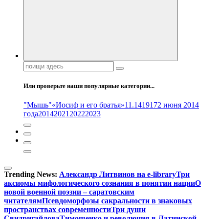
Поиск:
Или проверьте наши популярные категории...
"Мышь"
«Иосиф и его братья»
11.14
1917
2 июня 2014
года
2014
2021
2022
2023
Trending News:
Александр Литвинов на e-library
Три
аксиомы мифологического сознания в понятии нации
О
новой военной поэзии – саратовским
читателям
Псевдоморфозы сакральности в знаковых
пространствах современности
Три души
Свидригайлова
Тимошенко и революция в Латинской