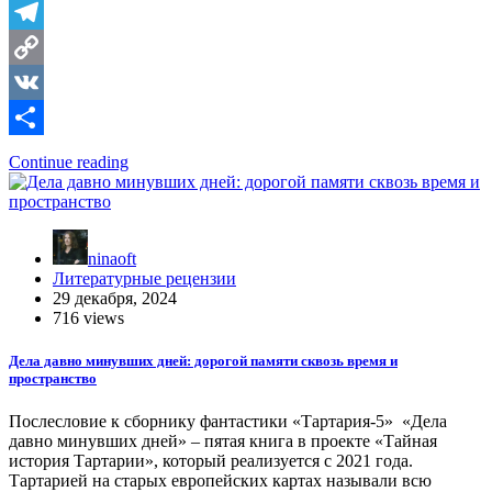
Telegram
Copy
Link
VK
Отправить
Continue reading
ninaoft
Литературные рецензии
29 декабря, 2024
716 views
Дела давно минувших дней: дорогой памяти сквозь время и
пространство
Послесловие к сборнику фантастики «Тартария-5» «Дела
давно минувших дней» – пятая книга в проекте «Тайная
история Тартарии», который реализуется с 2021 года.
Тартарией на старых европейских картах называли всю