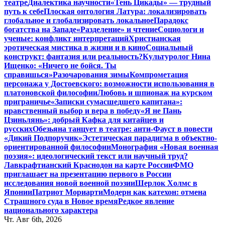
театре
Диалектика научности
«Тень Цикады» — трудный
путь к себе
Плоская онтология Латура: локализировать
глобальное и глобализировать локальное
Парадокс
богатства на Западе
«Разделение» и чтение
Социологи и
ученые: конфликт интерпретаций
Христианская
эротическая мистика в жизни и в кино
Социальный
конструкт: фантазия или реальность?
Культуролог Нина
Ищенко: «Ничего не бойся. Ты
справишься»
Разочарования зимы
Компрометация
персонажа у Достоевского: возможности использования в
платоновской философии
Любовь и шпионаж на курском
приграничье
«Записки сумасшедшего капитана»:
нравственный выбор и вера в победу
«Я не Пань
Цзиньлянь»: добрый Кафка для китайцев и
русских
Обезьяна танцует в театре: анти-Фауст в повести
«Дикий Подпоручик»
Эстетическая парадигма в объектно-
ориентированной философии
Монография «Новая военная
поэзия»: идеологический текст или научный труд?
Лавкрафтианский Краснодон на карте России
ФМО
приглашает на презентацию первого в России
исследования новой военной поэзии
Шерлок Холмс в
Японии
Патриот Мориарти
Модерн как катехон: отмена
Страшного суда в Новое время
Редкое явление
национального характера
Чт. Авг 6th, 2026