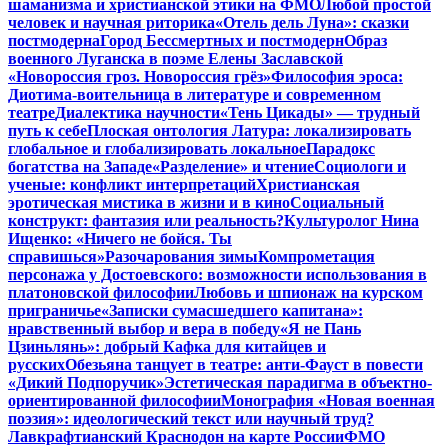
шаманизма и христианской этики на ФМО
Любой простой
человек и научная риторика
«Отель дель Луна»: сказки
постмодерна
Город Бессмертных и постмодерн
Образ
военного Луганска в поэме Елены Заславской
«Новороссия гроз. Новороссия грёз»
Философия эроса:
Диотима-воительница в литературе и современном
театре
Диалектика научности
«Тень Цикады» — трудный
путь к себе
Плоская онтология Латура: локализировать
глобальное и глобализировать локальное
Парадокс
богатства на Западе
«Разделение» и чтение
Социологи и
ученые: конфликт интерпретаций
Христианская
эротическая мистика в жизни и в кино
Социальный
конструкт: фантазия или реальность?
Культуролог Нина
Ищенко: «Ничего не бойся. Ты
справишься»
Разочарования зимы
Компрометация
персонажа у Достоевского: возможности использования в
платоновской философии
Любовь и шпионаж на курском
приграничье
«Записки сумасшедшего капитана»:
нравственный выбор и вера в победу
«Я не Пань
Цзиньлянь»: добрый Кафка для китайцев и
русских
Обезьяна танцует в театре: анти-Фауст в повести
«Дикий Подпоручик»
Эстетическая парадигма в объектно-
ориентированной философии
Монография «Новая военная
поэзия»: идеологический текст или научный труд?
Лавкрафтианский Краснодон на карте России
ФМО