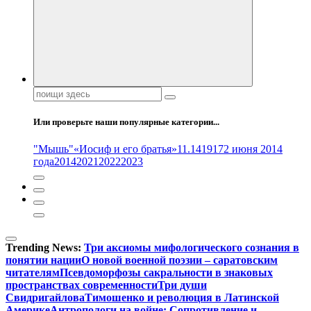
Поиск:
Или проверьте наши популярные категории...
"Мышь"
«Иосиф и его братья»
11.14
1917
2 июня 2014
года
2014
2021
2022
2023
Trending News:
Три аксиомы мифологического сознания в
понятии нации
О новой военной поэзии – саратовским
читателям
Псевдоморфозы сакральности в знаковых
пространствах современности
Три души
Свидригайлова
Тимошенко и революция в Латинской
Америке
Антропологи на войне: Сопротивление и