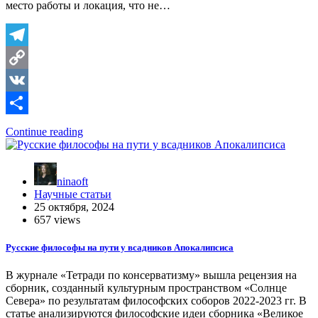
место работы и локация, что не…
Telegram
Copy
Link
VK
Отправить
Continue reading
ninaoft
Научные статьи
25 октября, 2024
657 views
Русские философы на пути у всадников Апокалипсиса
В журнале «Тетради по консерватизму» вышла рецензия на
сборник, созданный культурным пространством «Солнце
Севера» по результатам философских соборов 2022-2023 гг. В
статье анализируются философские идеи сборника «Великое