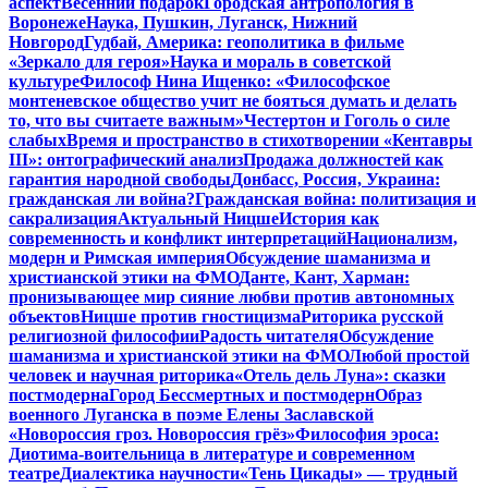
аспект
Весенний подарок
Городская антропология в
Воронеже
Наука, Пушкин, Луганск, Нижний
Новгород
Гудбай, Америка: геополитика в фильме
«Зеркало для героя»
Наука и мораль в советской
культуре
Философ Нина Ищенко: «Философское
монтеневское общество учит не бояться думать и делать
то, что вы считаете важным»
Честертон и Гоголь о силе
слабых
Время и пространство в стихотворении «Кентавры
III»: онтографический анализ
Продажа должностей как
гарантия народной свободы
Донбасс, Россия, Украина:
гражданская ли война?
Гражданская война: политизация и
сакрализация
Актуальный Ницше
История как
современность и конфликт интерпретаций
Национализм,
модерн и Римская империя
Обсуждение шаманизма и
христианской этики на ФМО
Данте, Кант, Харман:
пронизывающее мир сияние любви против автономных
объектов
Ницше против гностицизма
Риторика русской
религиозной философии
Радость читателя
Обсуждение
шаманизма и христианской этики на ФМО
Любой простой
человек и научная риторика
«Отель дель Луна»: сказки
постмодерна
Город Бессмертных и постмодерн
Образ
военного Луганска в поэме Елены Заславской
«Новороссия гроз. Новороссия грёз»
Философия эроса:
Диотима-воительница в литературе и современном
театре
Диалектика научности
«Тень Цикады» — трудный