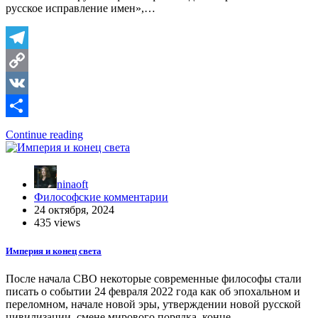
русское исправление имен»,…
Telegram
Copy
Link
VK
Отправить
Continue reading
ninaoft
Философские комментарии
24 октября, 2024
435 views
Империя и конец света
После начала СВО некоторые современные философы стали
писать о событии 24 февраля 2022 года как об эпохальном и
переломном, начале новой эры, утверждении новой русской
цивилизации, смене мирового порядка, конце…