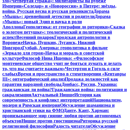
зло
«Четвертая стража»: милитаристы на рубеже
Империи
«Соледар» и «Новороссия» в Питере: звёзды,
война, Русская весна и русская реконкиста
Дорама
«Мышь»: древнейший детектив и родители
Дорама
«Мышь»: новый Эдип и наука в роли
Аполлона
Геополитика: от географии до риторики
«Сказка
о золотом петушке»: теологический и политический
аспект
Весенний подарок
Городская антропология в
Воронеже
Наука, Пушкин, Луганск, Нижний
Новгород
Гудбай, Америка: геополитика в фильме
«Зеркало для героя»
Наука и мораль в советской
культуре
Философ Нина Ищенко: «Философское
монтеневское общество учит не бояться думать и делать
то, что вы считаете важным»
Честертон и Гоголь о силе
слабых
Время и пространство в стихотворении «Кентавры
III»: онтографический анализ
Продажа должностей как
гарантия народной свободы
Донбасс, Россия, Украина:
гражданская ли война?
Гражданская война: политизация и
сакрализация
Актуальный Ницше
История как
современность и конфликт интерпретаций
Национализм,
модерн и Римская империя
Обсуждение шаманизма и
христианской этики на ФМО
Данте, Кант, Харман:
пронизывающее мир сияние любви против автономных
объектов
Ницше против гностицизма
Риторика русской
религиозной философии
Радость читателя
Обсуждение