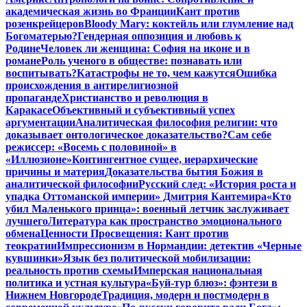
академическая жизнь во Франции
Кант против
розенкрейцеров
Bloody Mary: коктейль или глумление над
Богоматерью?
Гендерная оппозиция и любовь к
Родине
Человек ли женщина: София на иконе и в
романе
Роль ученого в обществе: познавать или
воспитывать?
Катастрофы не то, чем кажутся
Ошибка
происхождения в антирелигиозной
пропаганде
Христианство и революция в
Каракасе
Объективный и субъективный успех
аргументации
Аналитическая философия религии: что
доказывает онтологическое доказательство?
Сам себе
режиссер: «Восемь с половиной» в
«Иллюзионе»
Контингентное сущее, иерархические
причины и материя
Доказательства бытия Божия в
аналитической философии
Русский след: «История роста и
упадка Оттоманской империи» Дмитрия Кантемира
«Кто
убил Маленького принца»: военный летчик заслуживает
лучшего
Литература как пространство эмоционального
обмена
Ценности Просвещения: Кант против
теократии
Импрессионизм в Нормандии: детектив «Черные
кувшинки»
Язык без политической мобилизации:
реальность против схемы
Имперская национальная
политика и устная культура
«Буй-тур блюз»: фэнтези в
Нижнем Новгороде
Традиция, модерн и постмодерн в