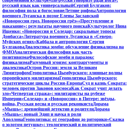
современной культуре
«По-русски говорите ради Бога»:
русский язык как универсальный
Сергий Булгаков:
философия пола и богословие
Летние рифмы
Антропология
военного Луганска в поэме Елены Заславской
«Новороссия гроз. Новороссия грёз»
«Преступление и
наказание»: результаты научного поиска
Культуролог Нина
Ищенко: «Новороссия и Соледар: сакральные топосы
Донбасса»
Литература военного Луганска в «Северо-
Муйских огнях»
Каббала и антропология Сергия
Булгакова
Диалектика зомби: обсуждение физикализма на
ФМО
Аналитическая философия как часть
позитивизма
Философские зомби и парадокс
физикализма
Разумный эгоизм: контраргументы и
диалектика
Остров Россия: земля за Великим
Лимитрофом
Геополитика Цымбурского: длинные волны
европейского милитаризма
Геополитика Цымбурского:
стратегические циклы Россия-Европа
Суд и казнь Сократа:
человек против Законов космоса
Как Сократ учит делать
зло
«Четвертая стража»: милитаристы на рубеже
Империи
«Соледар» и «Новороссия» в Питере: звёзды,
война, Русская весна и русская реконкиста
Дорама
«Мышь»: древнейший детектив и родители
Дорама
«Мышь»: новый Эдип и наука в роли
Аполлона
Геополитика: от географии до риторики
«Сказка
о золотом петушке»: теологический и политический