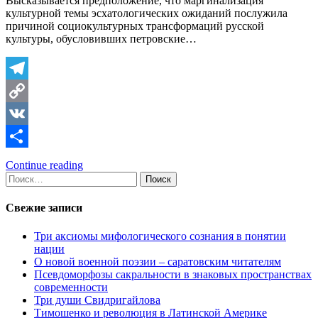
Высказывается предположение, что маргинализация
культурной темы эсхатологических ожиданий послужила
причиной социокультурных трансформаций русской
культуры, обусловивших петровские…
Telegram
Copy
Link
VK
Отправить
Continue reading
Найти:
Свежие записи
Три аксиомы мифологического сознания в понятии
нации
О новой военной поэзии – саратовским читателям
Псевдоморфозы сакральности в знаковых пространствах
современности
Три души Свидригайлова
Тимошенко и революция в Латинской Америке