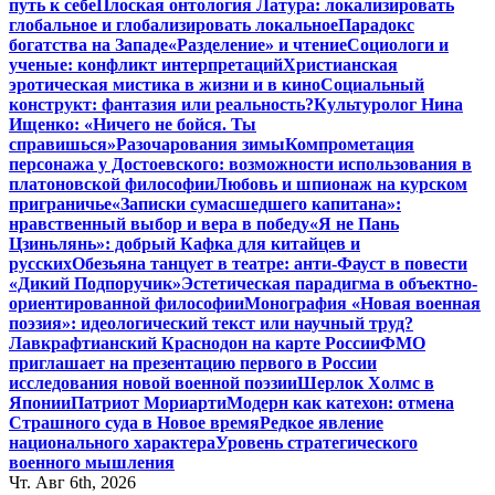
путь к себе
Плоская онтология Латура: локализировать
глобальное и глобализировать локальное
Парадокс
богатства на Западе
«Разделение» и чтение
Социологи и
ученые: конфликт интерпретаций
Христианская
эротическая мистика в жизни и в кино
Социальный
конструкт: фантазия или реальность?
Культуролог Нина
Ищенко: «Ничего не бойся. Ты
справишься»
Разочарования зимы
Компрометация
персонажа у Достоевского: возможности использования в
платоновской философии
Любовь и шпионаж на курском
приграничье
«Записки сумасшедшего капитана»:
нравственный выбор и вера в победу
«Я не Пань
Цзиньлянь»: добрый Кафка для китайцев и
русских
Обезьяна танцует в театре: анти-Фауст в повести
«Дикий Подпоручик»
Эстетическая парадигма в объектно-
ориентированной философии
Монография «Новая военная
поэзия»: идеологический текст или научный труд?
Лавкрафтианский Краснодон на карте России
ФМО
приглашает на презентацию первого в России
исследования новой военной поэзии
Шерлок Холмс в
Японии
Патриот Мориарти
Модерн как катехон: отмена
Страшного суда в Новое время
Редкое явление
национального характера
Уровень стратегического
военного мышления
Чт. Авг 6th, 2026