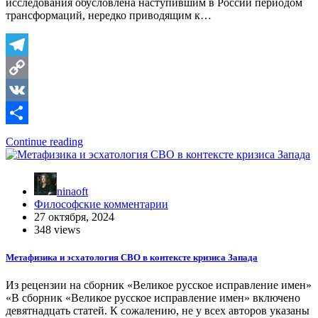
исследования обусловлена наступившим в России периодом
трансформаций, нередко приводящим к…
Telegram
Copy
Link
VK
Отправить
Continue reading
ninaoft
Философские комментарии
27 октября, 2024
348 views
Метафизика и эсхатология СВО в контексте кризиса Запада
Из рецензии на сборник «Великое русское исправление имен»
«В сборник «Великое русское исправление имен» включено
девятнадцать статей. К сожалению, не у всех авторов указаны