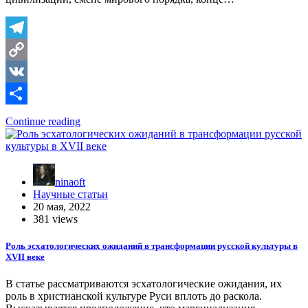
Telegram
Copy
Link
VK
Отправить
Continue reading
ninaoft
Научные статьи
20 мая, 2022
381 views
Роль эсхатологических ожиданий в трансформации русской культуры в
XVII веке
В статье рассматриваются эсхатологические ожидания, их
роль в христианской культуре Руси вплоть до раскола.