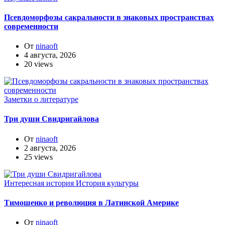
Псевдоморфозы сакральности в знаковых пространствах
современности
От
ninaoft
4 августа, 2026
20 views
Заметки о литературе
Три души Свидригайлова
От
ninaoft
2 августа, 2026
25 views
Интересная история
История культуры
Тимошенко и революция в Латинской Америке
От
ninaoft