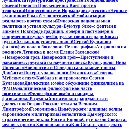
лучшего
Литература как пространство эмоционального
обмена
Ценности Просвещения: Кант против
теократии
Импрессионизм в Нормандии: детектив «Черные
кувшинки»
Язык без политической мобилизации:
реальность против схемы
Имперская национальная
политика и устная культура
«Буй-тур блюз»: фэнтези в
Нижнем Новгороде
Традиция, модерн и постмодерн в
современной культуре
«По-русски говорите ради Бога»:
русский язык как универсальный
Сергий Булгаков:
философия пола и богословие
Летние рифмы
Антропология
военного Луганска в поэме Елены Заславской
«Новороссия гроз. Новороссия грёз»
«Преступление и
наказание»: результаты научного поиска
Культуролог Нина
Ищенко: «Новороссия и Соледар: сакральные топосы
Донбасса»
Литература военного Луганска в «Северо-
Муйских огнях»
Каббала и антропология Сергия
Булгакова
Диалектика зомби: обсуждение физикализма на
ФМО
Аналитическая философия как часть
позитивизма
Философские зомби и парадокс
физикализма
Разумный эгоизм: контраргументы и
диалектика
Остров Россия: земля за Великим
Лимитрофом
Геополитика Цымбурского: длинные волны
европейского милитаризма
Геополитика Цымбурского:
стратегические циклы Россия-Европа
Суд и казнь Сократа:
человек против Законов космоса
Как Сократ учит делать