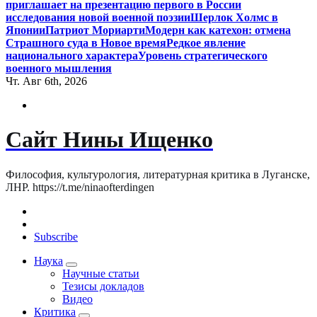
приглашает на презентацию первого в России
исследования новой военной поэзии
Шерлок Холмс в
Японии
Патриот Мориарти
Модерн как катехон: отмена
Страшного суда в Новое время
Редкое явление
национального характера
Уровень стратегического
военного мышления
Чт. Авг 6th, 2026
Сайт Нины Ищенко
Философия, культурология, литературная критика в Луганске,
ЛНР. https://t.me/ninaofterdingen
Subscribe
Наука
Научные статьи
Тезисы докладов
Видео
Критика