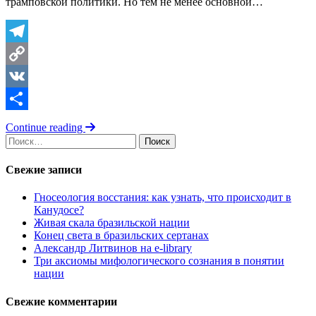
трамповской политики. Но тем не менее основной…
Telegram
Copy
Link
VK
Отправить
Continue reading
Найти:
Свежие записи
Гносеология восстания: как узнать, что происходит в
Канудосе?
Живая скала бразильской нации
Конец света в бразильских сертанах
Александр Литвинов на e-library
Три аксиомы мифологического сознания в понятии
нации
Свежие комментарии