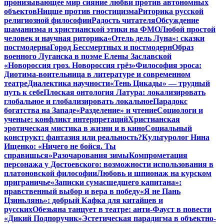
пронизывающее мир сияние любви против автономных
объектов
Ницше против гностицизма
Риторика русской
религиозной философии
Радость читателя
Обсуждение
шаманизма и христианской этики на ФМО
Любой простой
человек и научная риторика
«Отель дель Луна»: сказки
постмодерна
Город Бессмертных и постмодерн
Образ
военного Луганска в поэме Елены Заславской
«Новороссия гроз. Новороссия грёз»
Философия эроса:
Диотима-воительница в литературе и современном
театре
Диалектика научности
«Тень Цикады» — трудный
путь к себе
Плоская онтология Латура: локализировать
глобальное и глобализировать локальное
Парадокс
богатства на Западе
«Разделение» и чтение
Социологи и
ученые: конфликт интерпретаций
Христианская
эротическая мистика в жизни и в кино
Социальный
конструкт: фантазия или реальность?
Культуролог Нина
Ищенко: «Ничего не бойся. Ты
справишься»
Разочарования зимы
Компрометация
персонажа у Достоевского: возможности использования в
платоновской философии
Любовь и шпионаж на курском
приграничье
«Записки сумасшедшего капитана»:
нравственный выбор и вера в победу
«Я не Пань
Цзиньлянь»: добрый Кафка для китайцев и
русских
Обезьяна танцует в театре: анти-Фауст в повести
«Дикий Подпоручик»
Эстетическая парадигма в объектно-