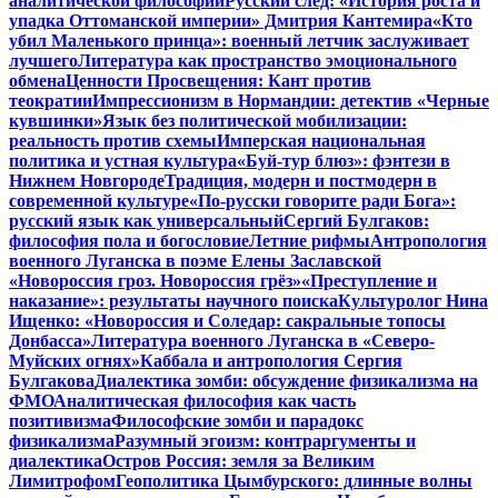
аналитической философии
Русский след: «История роста и
упадка Оттоманской империи» Дмитрия Кантемира
«Кто
убил Маленького принца»: военный летчик заслуживает
лучшего
Литература как пространство эмоционального
обмена
Ценности Просвещения: Кант против
теократии
Импрессионизм в Нормандии: детектив «Черные
кувшинки»
Язык без политической мобилизации:
реальность против схемы
Имперская национальная
политика и устная культура
«Буй-тур блюз»: фэнтези в
Нижнем Новгороде
Традиция, модерн и постмодерн в
современной культуре
«По-русски говорите ради Бога»:
русский язык как универсальный
Сергий Булгаков:
философия пола и богословие
Летние рифмы
Антропология
военного Луганска в поэме Елены Заславской
«Новороссия гроз. Новороссия грёз»
«Преступление и
наказание»: результаты научного поиска
Культуролог Нина
Ищенко: «Новороссия и Соледар: сакральные топосы
Донбасса»
Литература военного Луганска в «Северо-
Муйских огнях»
Каббала и антропология Сергия
Булгакова
Диалектика зомби: обсуждение физикализма на
ФМО
Аналитическая философия как часть
позитивизма
Философские зомби и парадокс
физикализма
Разумный эгоизм: контраргументы и
диалектика
Остров Россия: земля за Великим
Лимитрофом
Геополитика Цымбурского: длинные волны