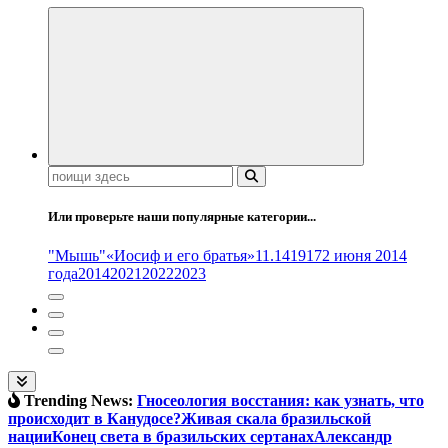
Поиск:
Или проверьте наши популярные категории...
"Мышь"
«Иосиф и его братья»
11.14
1917
2 июня 2014
года
2014
2021
2022
2023
Trending News:
Гносеология восстания: как узнать, что
происходит в Канудосе?
Живая скала бразильской
нации
Конец света в бразильских сертанах
Александр