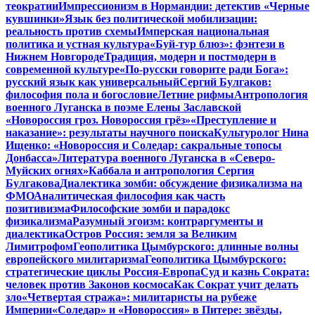
теократии
Импрессионизм в Нормандии: детектив «Черные
кувшинки»
Язык без политической мобилизации:
реальность против схемы
Имперская национальная
политика и устная культура
«Буй-тур блюз»: фэнтези в
Нижнем Новгороде
Традиция, модерн и постмодерн в
современной культуре
«По-русски говорите ради Бога»:
русский язык как универсальный
Сергий Булгаков:
философия пола и богословие
Летние рифмы
Антропология
военного Луганска в поэме Елены Заславской
«Новороссия гроз. Новороссия грёз»
«Преступление и
наказание»: результаты научного поиска
Культуролог Нина
Ищенко: «Новороссия и Соледар: сакральные топосы
Донбасса»
Литература военного Луганска в «Северо-
Муйских огнях»
Каббала и антропология Сергия
Булгакова
Диалектика зомби: обсуждение физикализма на
ФМО
Аналитическая философия как часть
позитивизма
Философские зомби и парадокс
физикализма
Разумный эгоизм: контраргументы и
диалектика
Остров Россия: земля за Великим
Лимитрофом
Геополитика Цымбурского: длинные волны
европейского милитаризма
Геополитика Цымбурского:
стратегические циклы Россия-Европа
Суд и казнь Сократа:
человек против Законов космоса
Как Сократ учит делать
зло
«Четвертая стража»: милитаристы на рубеже
Империи
«Соледар» и «Новороссия» в Питере: звёзды,