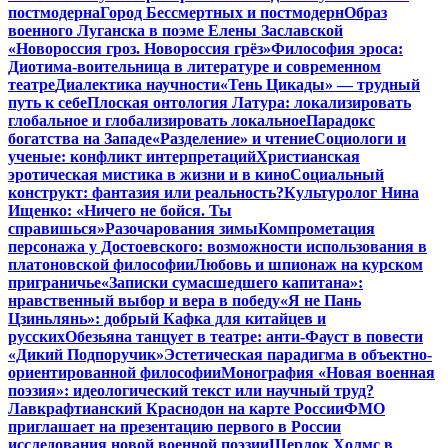
постмодерна
Город Бессмертных и постмодерн
Образ
военного Луганска в поэме Елены Заславской
«Новороссия гроз. Новороссия грёз»
Философия эроса:
Диотима-воительница в литературе и современном
театре
Диалектика научности
«Тень Цикады» — трудный
путь к себе
Плоская онтология Латура: локализировать
глобальное и глобализировать локальное
Парадокс
богатства на Западе
«Разделение» и чтение
Социологи и
ученые: конфликт интерпретаций
Христианская
эротическая мистика в жизни и в кино
Социальный
конструкт: фантазия или реальность?
Культуролог Нина
Ищенко: «Ничего не бойся. Ты
справишься»
Разочарования зимы
Компрометация
персонажа у Достоевского: возможности использования в
платоновской философии
Любовь и шпионаж на курском
приграничье
«Записки сумасшедшего капитана»:
нравственный выбор и вера в победу
«Я не Пань
Цзиньлянь»: добрый Кафка для китайцев и
русских
Обезьяна танцует в театре: анти-Фауст в повести
«Дикий Подпоручик»
Эстетическая парадигма в объектно-
ориентированной философии
Монография «Новая военная
поэзия»: идеологический текст или научный труд?
Лавкрафтианский Краснодон на карте России
ФМО
приглашает на презентацию первого в России
исследования новой военной поэзии
Шерлок Холмс в