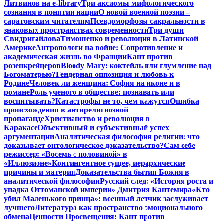
Литвинов на e-library
Три аксиомы мифологического
сознания в понятии нации
О новой военной поэзии –
саратовским читателям
Псевдоморфозы сакральности в
знаковых пространствах современности
Три души
Свидригайлова
Тимошенко и революция в Латинской
Америке
Антропологи на войне: Сопротивление и
академическая жизнь во Франции
Кант против
розенкрейцеров
Bloody Mary: коктейль или глумление над
Богоматерью?
Гендерная оппозиция и любовь к
Родине
Человек ли женщина: София на иконе и в
романе
Роль ученого в обществе: познавать или
воспитывать?
Катастрофы не то, чем кажутся
Ошибка
происхождения в антирелигиозной
пропаганде
Христианство и революция в
Каракасе
Объективный и субъективный успех
аргументации
Аналитическая философия религии: что
доказывает онтологическое доказательство?
Сам себе
режиссер: «Восемь с половиной» в
«Иллюзионе»
Контингентное сущее, иерархические
причины и материя
Доказательства бытия Божия в
аналитической философии
Русский след: «История роста и
упадка Оттоманской империи» Дмитрия Кантемира
«Кто
убил Маленького принца»: военный летчик заслуживает
лучшего
Литература как пространство эмоционального
обмена
Ценности Просвещения: Кант против