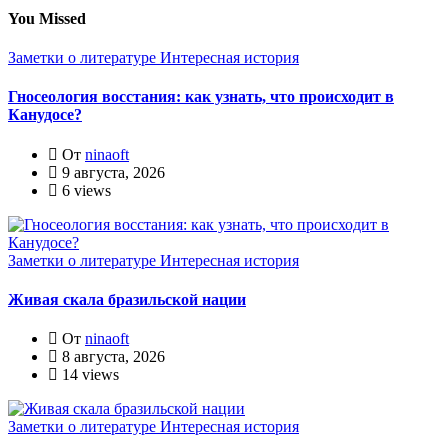
You Missed
Заметки о литературе
Интересная история
Гносеология восстания: как узнать, что происходит в
Канудосе?
От
ninaoft
9 августа, 2026
6 views
Заметки о литературе
Интересная история
Живая скала бразильской нации
От
ninaoft
8 августа, 2026
14 views
Заметки о литературе
Интересная история