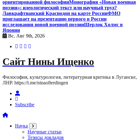
ориентированной философии
Монография «Новая военная
поэзия»: идеологический текст или научный труд?
Лавкрафтианский Краснодон на карте России
ФМО
приглашает на презентацию первого в России
исследования новой военной поэзии
Шерлок Холмс в
Японии
Вс. Авг 9th, 2026
Сайт Нины Ищенко
Философия, культурология, литературная критика в Луганске,
ЛНР. https://t.me/ninaofterdingen
Subscribe
Наука
Научные статьи
Тезисы докладов