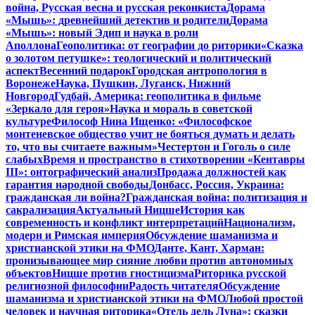
война, Русская весна и русская реконкиста
Дорама
«Мышь»: древнейший детектив и родители
Дорама
«Мышь»: новый Эдип и наука в роли
Аполлона
Геополитика: от географии до риторики
«Сказка
о золотом петушке»: теологический и политический
аспект
Весенний подарок
Городская антропология в
Воронеже
Наука, Пушкин, Луганск, Нижний
Новгород
Гудбай, Америка: геополитика в фильме
«Зеркало для героя»
Наука и мораль в советской
культуре
Философ Нина Ищенко: «Философское
монтеневское общество учит не бояться думать и делать
то, что вы считаете важным»
Честертон и Гоголь о силе
слабых
Время и пространство в стихотворении «Кентавры
III»: онтографический анализ
Продажа должностей как
гарантия народной свободы
Донбасс, Россия, Украина:
гражданская ли война?
Гражданская война: политизация и
сакрализация
Актуальный Ницше
История как
современность и конфликт интерпретаций
Национализм,
модерн и Римская империя
Обсуждение шаманизма и
христианской этики на ФМО
Данте, Кант, Харман:
пронизывающее мир сияние любви против автономных
объектов
Ницше против гностицизма
Риторика русской
религиозной философии
Радость читателя
Обсуждение
шаманизма и христианской этики на ФМО
Любой простой
человек и научная риторика
«Отель дель Луна»: сказки