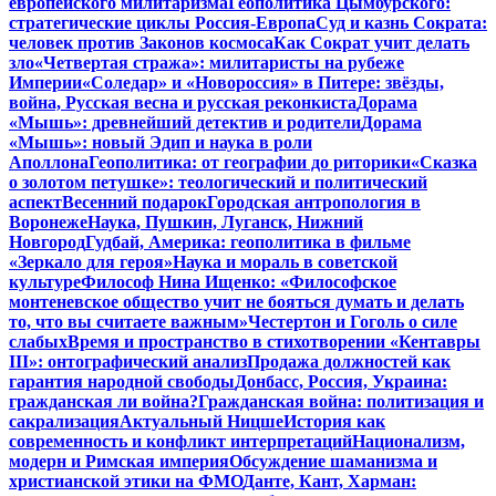
европейского милитаризма
Геополитика Цымбурского:
стратегические циклы Россия-Европа
Суд и казнь Сократа:
человек против Законов космоса
Как Сократ учит делать
зло
«Четвертая стража»: милитаристы на рубеже
Империи
«Соледар» и «Новороссия» в Питере: звёзды,
война, Русская весна и русская реконкиста
Дорама
«Мышь»: древнейший детектив и родители
Дорама
«Мышь»: новый Эдип и наука в роли
Аполлона
Геополитика: от географии до риторики
«Сказка
о золотом петушке»: теологический и политический
аспект
Весенний подарок
Городская антропология в
Воронеже
Наука, Пушкин, Луганск, Нижний
Новгород
Гудбай, Америка: геополитика в фильме
«Зеркало для героя»
Наука и мораль в советской
культуре
Философ Нина Ищенко: «Философское
монтеневское общество учит не бояться думать и делать
то, что вы считаете важным»
Честертон и Гоголь о силе
слабых
Время и пространство в стихотворении «Кентавры
III»: онтографический анализ
Продажа должностей как
гарантия народной свободы
Донбасс, Россия, Украина:
гражданская ли война?
Гражданская война: политизация и
сакрализация
Актуальный Ницше
История как
современность и конфликт интерпретаций
Национализм,
модерн и Римская империя
Обсуждение шаманизма и
христианской этики на ФМО
Данте, Кант, Харман: