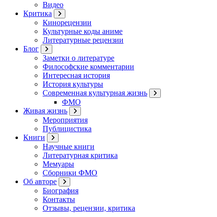
Видео
Критика
Кинорецензии
Культурные коды аниме
Литературные рецензии
Блог
Заметки о литературе
Философские комментарии
Интересная история
История культуры
Современная культурная жизнь
ФМО
Живая жизнь
Мероприятия
Публицистика
Книги
Научные книги
Литературная критика
Мемуары
Сборники ФМО
Об авторе
Биография
Контакты
Отзывы, рецензии, критика