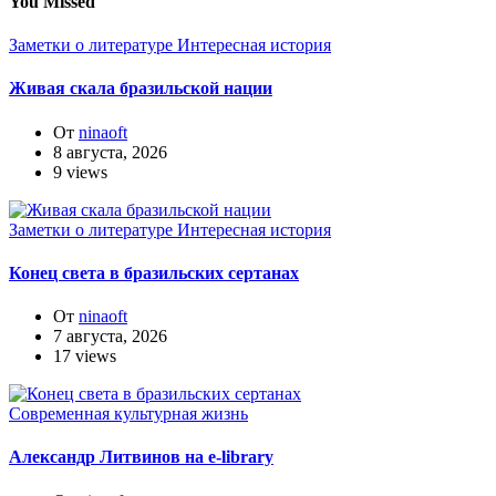
You Missed
Заметки о литературе
Интересная история
Живая скала бразильской нации
От
ninaoft
8 августа, 2026
9 views
Заметки о литературе
Интересная история
Конец света в бразильских сертанах
От
ninaoft
7 августа, 2026
17 views
Современная культурная жизнь
Александр Литвинов на e-library