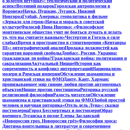
о золотом петушке»: теологический и политический
аспект
Весенний подарок
Городская антропология в
Воронеже
Наука, Пушкин, Луганск, Нижний
Новгород
Гудбай, Америка: геополитика в фильме
«Зеркало для героя»
Наука и мораль в советской
культуре
Философ Нина Ищенко: «Философское
монтеневское общество учит не бояться думать и делать
то, что вы считаете важным»
Честертон и Гоголь о силе
слабых
Время и пространство в стихотворении «Кентавры
III»: онтографический анализ
Продажа должностей как
гарантия народной свободы
Донбасс, Россия, Украина:
гражданская ли война?
Гражданская война: политизация и
сакрализация
Актуальный Ницше
История как
современность и конфликт интерпретаций
Национализм,
модерн и Римская империя
Обсуждение шаманизма и
христианской этики на ФМО
Данте, Кант, Харман:
пронизывающее мир сияние любви против автономных
объектов
Ницше против гностицизма
Риторика русской
религиозной философии
Радость читателя
Обсуждение
шаманизма и христианской этики на ФМО
Любой простой
человек и научная риторика
«Отель дель Луна»: сказки
постмодерна
Город Бессмертных и постмодерн
Образ
военного Луганска в поэме Елены Заславской
«Новороссия гроз. Новороссия грёз»
Философия эроса:
Диотима-воительница в литературе и современном