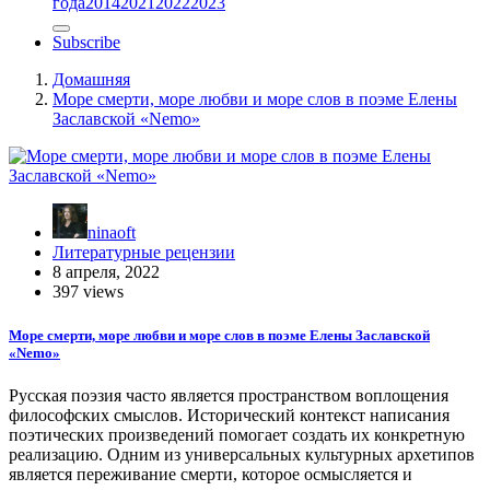
года
2014
2021
2022
2023
Subscribe
Домашняя
Море смерти, море любви и море слов в поэме Елены
Заславской «Nemo»
ninaoft
Литературные рецензии
8 апреля, 2022
397 views
Море смерти, море любви и море слов в поэме Елены Заславской
«Nemo»
Русская поэзия часто является пространством воплощения
философских смыслов. Исторический контекст написания
поэтических произведений помогает создать их конкретную
реализацию. Одним из универсальных культурных архетипов
является переживание смерти, которое осмысляется и