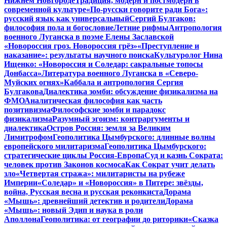
Нижнем Новгороде
Традиция, модерн и постмодерн в
современной культуре
«По-русски говорите ради Бога»:
русский язык как универсальный
Сергий Булгаков:
философия пола и богословие
Летние рифмы
Антропология
военного Луганска в поэме Елены Заславской
«Новороссия гроз. Новороссия грёз»
«Преступление и
наказание»: результаты научного поиска
Культуролог Нина
Ищенко: «Новороссия и Соледар: сакральные топосы
Донбасса»
Литература военного Луганска в «Северо-
Муйских огнях»
Каббала и антропология Сергия
Булгакова
Диалектика зомби: обсуждение физикализма на
ФМО
Аналитическая философия как часть
позитивизма
Философские зомби и парадокс
физикализма
Разумный эгоизм: контраргументы и
диалектика
Остров Россия: земля за Великим
Лимитрофом
Геополитика Цымбурского: длинные волны
европейского милитаризма
Геополитика Цымбурского:
стратегические циклы Россия-Европа
Суд и казнь Сократа:
человек против Законов космоса
Как Сократ учит делать
зло
«Четвертая стража»: милитаристы на рубеже
Империи
«Соледар» и «Новороссия» в Питере: звёзды,
война, Русская весна и русская реконкиста
Дорама
«Мышь»: древнейший детектив и родители
Дорама
«Мышь»: новый Эдип и наука в роли
Аполлона
Геополитика: от географии до риторики
«Сказка