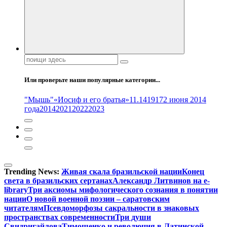
Поиск:
Или проверьте наши популярные категории...
"Мышь"
«Иосиф и его братья»
11.14
1917
2 июня 2014
года
2014
2021
2022
2023
Trending News:
Живая скала бразильской нации
Конец
света в бразильских сертанах
Александр Литвинов на e-
library
Три аксиомы мифологического сознания в понятии
нации
О новой военной поэзии – саратовским
читателям
Псевдоморфозы сакральности в знаковых
пространствах современности
Три души
Свидригайлова
Тимошенко и революция в Латинской