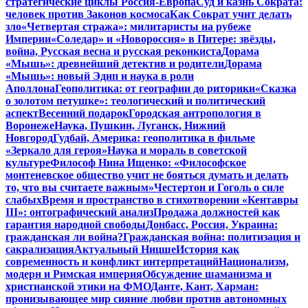
стратегические циклы Россия-Европа
Суд и казнь Сократа:
человек против Законов космоса
Как Сократ учит делать
зло
«Четвертая стража»: милитаристы на рубеже
Империи
«Соледар» и «Новороссия» в Питере: звёзды,
война, Русская весна и русская реконкиста
Дорама
«Мышь»: древнейший детектив и родители
Дорама
«Мышь»: новый Эдип и наука в роли
Аполлона
Геополитика: от географии до риторики
«Сказка
о золотом петушке»: теологический и политический
аспект
Весенний подарок
Городская антропология в
Воронеже
Наука, Пушкин, Луганск, Нижний
Новгород
Гудбай, Америка: геополитика в фильме
«Зеркало для героя»
Наука и мораль в советской
культуре
Философ Нина Ищенко: «Философское
монтеневское общество учит не бояться думать и делать
то, что вы считаете важным»
Честертон и Гоголь о силе
слабых
Время и пространство в стихотворении «Кентавры
III»: онтографический анализ
Продажа должностей как
гарантия народной свободы
Донбасс, Россия, Украина:
гражданская ли война?
Гражданская война: политизация и
сакрализация
Актуальный Ницше
История как
современность и конфликт интерпретаций
Национализм,
модерн и Римская империя
Обсуждение шаманизма и
христианской этики на ФМО
Данте, Кант, Харман:
пронизывающее мир сияние любви против автономных