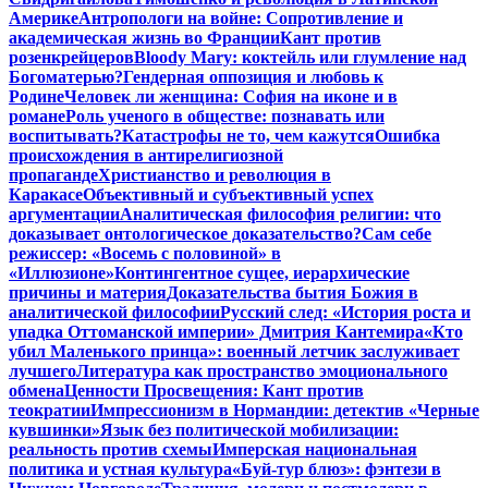
Америке
Антропологи на войне: Сопротивление и
академическая жизнь во Франции
Кант против
розенкрейцеров
Bloody Mary: коктейль или глумление над
Богоматерью?
Гендерная оппозиция и любовь к
Родине
Человек ли женщина: София на иконе и в
романе
Роль ученого в обществе: познавать или
воспитывать?
Катастрофы не то, чем кажутся
Ошибка
происхождения в антирелигиозной
пропаганде
Христианство и революция в
Каракасе
Объективный и субъективный успех
аргументации
Аналитическая философия религии: что
доказывает онтологическое доказательство?
Сам себе
режиссер: «Восемь с половиной» в
«Иллюзионе»
Контингентное сущее, иерархические
причины и материя
Доказательства бытия Божия в
аналитической философии
Русский след: «История роста и
упадка Оттоманской империи» Дмитрия Кантемира
«Кто
убил Маленького принца»: военный летчик заслуживает
лучшего
Литература как пространство эмоционального
обмена
Ценности Просвещения: Кант против
теократии
Импрессионизм в Нормандии: детектив «Черные
кувшинки»
Язык без политической мобилизации:
реальность против схемы
Имперская национальная
политика и устная культура
«Буй-тур блюз»: фэнтези в