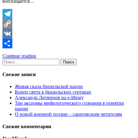
воплощается…
Telegram
Copy
Link
VK
Отправить
Continue reading
Найти:
Свежие записи
Живая скала бразильской нации
Конец света в бразильских сертанах
Александр Литвинов на e-library
Три аксиомы мифологического сознания в понятии
нации
О новой военной поэзии – саратовским читателям
Свежие комментарии