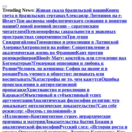
Перейти
к
Trending News:
Живая скала бразильской нации
Конец
содержимому
света в бразильских сертанах
Александр Литвинов на e-
library
Три аксиомы мифологического сознания в понятии
нации
О новой военной поэзии – саратовским
читателям
Псевдоморфозы сакральности в знаковых
пространствах современности
Три души
Свидригайлова
Тимошенко и революция в Латинской
Америке
Антропологи на войне: Сопротивление и
академическая жизнь во Франции
Кант против
розенкрейцеров
Bloody Mary: коктейль или глумление над
Богоматерью?
Гендерная оппозиция и любовь к
Родине
Человек ли женщина: София на иконе и в
романе
Роль ученого в обществе: познавать или
воспитывать?
Катастрофы не то, чем кажутся
Ошибка
происхождения в антирелигиозной
пропаганде
Христианство и революция в
Каракасе
Объективный и субъективный успех
аргументации
Аналитическая философия религии: что
доказывает онтологическое доказательство?
Сам себе
режиссер: «Восемь с половиной» в
«Иллюзионе»
Контингентное сущее, иерархические
причины и материя
Доказательства бытия Божия в
аналитической философии
Русский след: «История роста и