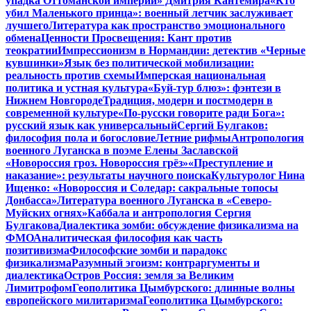
упадка Оттоманской империи» Дмитрия Кантемира
«Кто
убил Маленького принца»: военный летчик заслуживает
лучшего
Литература как пространство эмоционального
обмена
Ценности Просвещения: Кант против
теократии
Импрессионизм в Нормандии: детектив «Черные
кувшинки»
Язык без политической мобилизации:
реальность против схемы
Имперская национальная
политика и устная культура
«Буй-тур блюз»: фэнтези в
Нижнем Новгороде
Традиция, модерн и постмодерн в
современной культуре
«По-русски говорите ради Бога»:
русский язык как универсальный
Сергий Булгаков:
философия пола и богословие
Летние рифмы
Антропология
военного Луганска в поэме Елены Заславской
«Новороссия гроз. Новороссия грёз»
«Преступление и
наказание»: результаты научного поиска
Культуролог Нина
Ищенко: «Новороссия и Соледар: сакральные топосы
Донбасса»
Литература военного Луганска в «Северо-
Муйских огнях»
Каббала и антропология Сергия
Булгакова
Диалектика зомби: обсуждение физикализма на
ФМО
Аналитическая философия как часть
позитивизма
Философские зомби и парадокс
физикализма
Разумный эгоизм: контраргументы и
диалектика
Остров Россия: земля за Великим
Лимитрофом
Геополитика Цымбурского: длинные волны
европейского милитаризма
Геополитика Цымбурского: