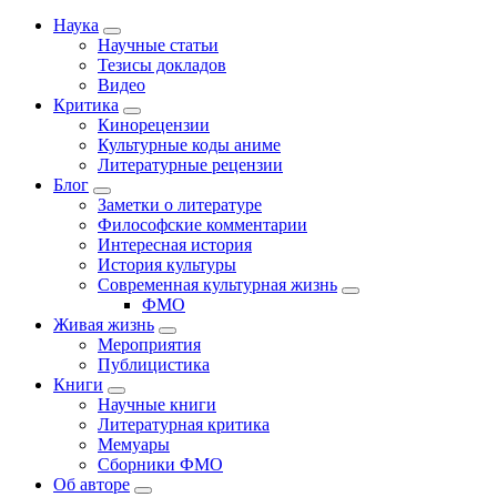
Наука
Научные статьи
Тезисы докладов
Видео
Критика
Кинорецензии
Культурные коды аниме
Литературные рецензии
Блог
Заметки о литературе
Философские комментарии
Интересная история
История культуры
Современная культурная жизнь
ФМО
Живая жизнь
Мероприятия
Публицистика
Книги
Научные книги
Литературная критика
Мемуары
Сборники ФМО
Об авторе