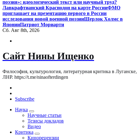
поэзия»: идеологический текст или научный труд?
Лавкрафтианский Краснодон на карте России
ФМО
приглашает на презентацию первого в России
исследования новой военной поэзии
Шерлок Холмс в
Японии
Патриот Мориарти
Сб. Авг 8th, 2026
Сайт Нины Ищенко
Философия, культурология, литературная критика в Луганске,
ЛНР. https://t.me/ninaofterdingen
Subscribe
Наука
Научные статьи
Тезисы докладов
Видео
Критика
Кинорецензии