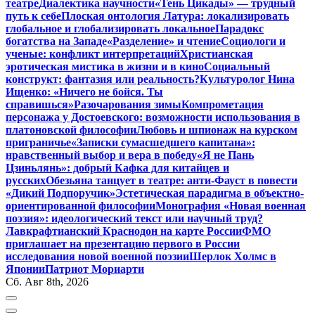
театре
Диалектика научности
«Тень Цикады» — трудный
путь к себе
Плоская онтология Латура: локализировать
глобальное и глобализировать локальное
Парадокс
богатства на Западе
«Разделение» и чтение
Социологи и
ученые: конфликт интерпретаций
Христианская
эротическая мистика в жизни и в кино
Социальный
конструкт: фантазия или реальность?
Культуролог Нина
Ищенко: «Ничего не бойся. Ты
справишься»
Разочарования зимы
Компрометация
персонажа у Достоевского: возможности использования в
платоновской философии
Любовь и шпионаж на курском
приграничье
«Записки сумасшедшего капитана»:
нравственный выбор и вера в победу
«Я не Пань
Цзиньлянь»: добрый Кафка для китайцев и
русских
Обезьяна танцует в театре: анти-Фауст в повести
«Дикий Подпоручик»
Эстетическая парадигма в объектно-
ориентированной философии
Монография «Новая военная
поэзия»: идеологический текст или научный труд?
Лавкрафтианский Краснодон на карте России
ФМО
приглашает на презентацию первого в России
исследования новой военной поэзии
Шерлок Холмс в
Японии
Патриот Мориарти
Сб. Авг 8th, 2026