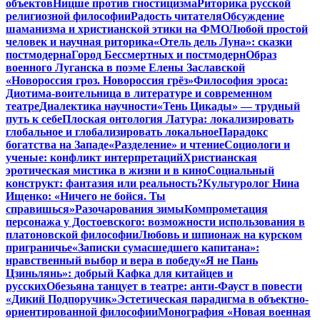
объектов
Ницше против гностицизма
Риторика русской
религиозной философии
Радость читателя
Обсуждение
шаманизма и христианской этики на ФМО
Любой простой
человек и научная риторика
«Отель дель Луна»: сказки
постмодерна
Город Бессмертных и постмодерн
Образ
военного Луганска в поэме Елены Заславской
«Новороссия гроз. Новороссия грёз»
Философия эроса:
Диотима-воительница в литературе и современном
театре
Диалектика научности
«Тень Цикады» — трудный
путь к себе
Плоская онтология Латура: локализировать
глобальное и глобализировать локальное
Парадокс
богатства на Западе
«Разделение» и чтение
Социологи и
ученые: конфликт интерпретаций
Христианская
эротическая мистика в жизни и в кино
Социальный
конструкт: фантазия или реальность?
Культуролог Нина
Ищенко: «Ничего не бойся. Ты
справишься»
Разочарования зимы
Компрометация
персонажа у Достоевского: возможности использования в
платоновской философии
Любовь и шпионаж на курском
приграничье
«Записки сумасшедшего капитана»:
нравственный выбор и вера в победу
«Я не Пань
Цзиньлянь»: добрый Кафка для китайцев и
русских
Обезьяна танцует в театре: анти-Фауст в повести
«Дикий Подпоручик»
Эстетическая парадигма в объектно-
ориентированной философии
Монография «Новая военная