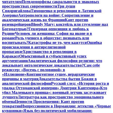
читателям
Псевдоморфозы сакральности в знаковых
пространствах современности
Три души
Свидригайлова
Тимошенко и революция в Латинской
Америке
Антропологи на войне: Сопротивление и
академическая жизнь во Франции
Кант против
розенкрейцеров
Bloody Mary: коктейль или глумление над
Богоматерью?
Гендерная оппозиция и любовь к
Родине
Человек ли женщина: София на иконе и в
романе
Роль ученого в обществе: познавать или
воспитывать?
Катастрофы не то, чем кажутся
Ошибка
происхождения в антирелигиозной
пропаганде
Христианство и революция в
Каракасе
Объективный и субъективный успех
аргументации
Аналитическая философия религии: что
доказывает онтологическое доказательство?
Сам себе
режиссер: «Восемь с половиной» в
«Иллюзионе»
Контингентное сущее, иерархические
причины и материя
Доказательства бытия Божия в
аналитической философии
Русский след: «История роста и
упадка Оттоманской империи» Дмитрия Кантемира
«Кто
убил Маленького принца»: военный летчик заслуживает
лучшего
Литература как пространство эмоционального
обмена
Ценности Просвещения: Кант против
теократии
Импрессионизм в Нормандии: детектив «Черные
кувшинки»
Язык без политической мобилизации: