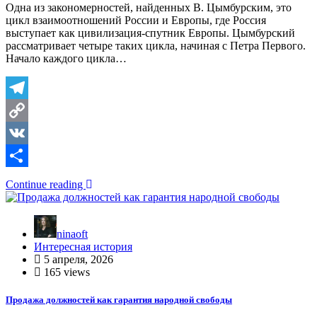
Одна из закономерностей, найденных В. Цымбурским, это
цикл взаимоотношений России и Европы, где Россия
выступает как цивилизация-спутник Европы. Цымбурский
рассматривает четыре таких цикла, начиная с Петра Первого.
Начало каждого цикла…
Telegram
Copy
Link
VK
Отправить
Continue reading
ninaoft
Интересная история
5 апреля, 2026
165 views
Продажа должностей как гарантия народной свободы