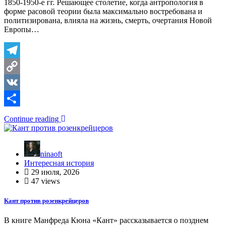
1850-1950-е гг. Решающее столетие, когда антропология в
форме расовой теории была максимально востребована и
политизирована, влияла на жизнь, смерть, очертания Новой
Европы…
Telegram
Copy
Link
VK
Отправить
Continue reading
ninaoft
Интересная история
29 июля, 2026
47 views
Кант против розенкрейцеров
В книге Манфреда Кюна «Кант» рассказывается о позднем