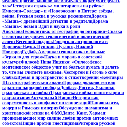
человек против Законов космоса
Как Сократ учит делать
зло
«Четвертая стража»: милитаристы на рубеже
Империи
«Соледар» и «Новороссия» в Питере: звёзды,
война, Русская весна и русская реконкиста
Дорама
«Мышь»: древнейший детектив и родители
Дорама
«Мышь»: новый Эдип и наука в роли
Аполлона
Геополитика: от географии до риторики
«Сказка
о золотом петушке»: теологический и политический
аспект
Весенний подарок
Городская антропология в
Воронеже
Наука, Пушкин, Луганск, Нижний
Новгород
Гудбай, Америка: геополитика в фильме
«Зеркало для героя»
Наука и мораль в советской
культуре
Философ Нина Ищенко: «Философское
монтеневское общество учит не бояться думать и делать
то, что вы считаете важным»
Честертон и Гоголь о силе
слабых
Время и пространство в стихотворении «Кентавры
III»: онтографический анализ
Продажа должностей как
гарантия народной свободы
Донбасс, Россия, Украина:
гражданская ли война?
Гражданская война: политизация и
сакрализация
Актуальный Ницше
История как
современность и конфликт интерпретаций
Национализм,
модерн и Римская империя
Обсуждение шаманизма и
христианской этики на ФМО
Данте, Кант, Харман:
пронизывающее мир сияние любви против автономных
объектов
Ницше против гностицизма
Риторика русской