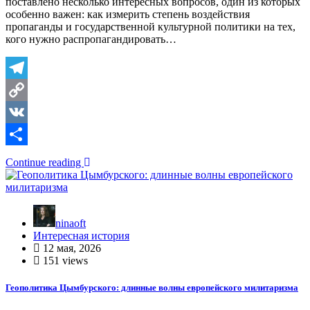
поставлено несколько интересных вопросов, один из которых
особенно важен: как измерить степень воздействия
пропаганды и государственной культурной политики на тех,
кого нужно распропагандировать…
Telegram
Copy
Link
VK
Отправить
Continue reading
ninaoft
Интересная история
12 мая, 2026
151 views
Геополитика Цымбурского: длинные волны европейского милитаризма