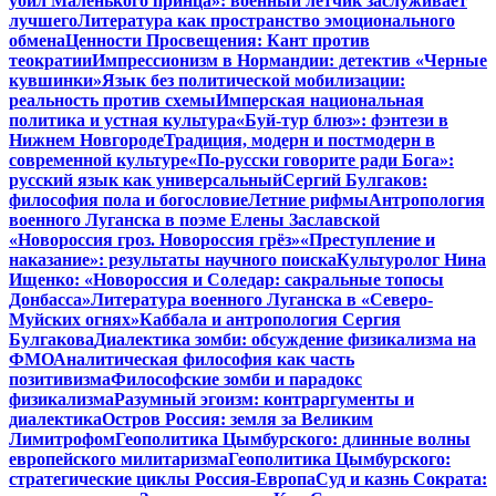
убил Маленького принца»: военный летчик заслуживает
лучшего
Литература как пространство эмоционального
обмена
Ценности Просвещения: Кант против
теократии
Импрессионизм в Нормандии: детектив «Черные
кувшинки»
Язык без политической мобилизации:
реальность против схемы
Имперская национальная
политика и устная культура
«Буй-тур блюз»: фэнтези в
Нижнем Новгороде
Традиция, модерн и постмодерн в
современной культуре
«По-русски говорите ради Бога»:
русский язык как универсальный
Сергий Булгаков:
философия пола и богословие
Летние рифмы
Антропология
военного Луганска в поэме Елены Заславской
«Новороссия гроз. Новороссия грёз»
«Преступление и
наказание»: результаты научного поиска
Культуролог Нина
Ищенко: «Новороссия и Соледар: сакральные топосы
Донбасса»
Литература военного Луганска в «Северо-
Муйских огнях»
Каббала и антропология Сергия
Булгакова
Диалектика зомби: обсуждение физикализма на
ФМО
Аналитическая философия как часть
позитивизма
Философские зомби и парадокс
физикализма
Разумный эгоизм: контраргументы и
диалектика
Остров Россия: земля за Великим
Лимитрофом
Геополитика Цымбурского: длинные волны
европейского милитаризма
Геополитика Цымбурского:
стратегические циклы Россия-Европа
Суд и казнь Сократа: