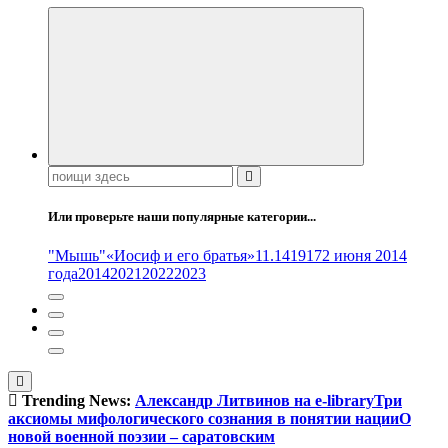
Поиск:
Или проверьте наши популярные категории...
"Мышь"
«Иосиф и его братья»
11.14
1917
2 июня 2014
года
2014
2021
2022
2023
Trending News:
Александр Литвинов на e-library
Три
аксиомы мифологического сознания в понятии нации
О
новой военной поэзии – саратовским