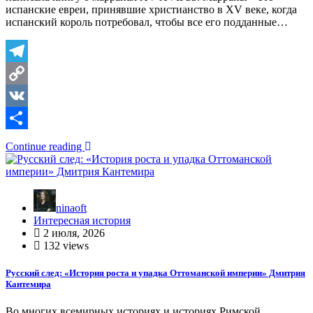
испанские евреи, принявшие христианство в XV веке, когда
испанский король потребовал, чтобы все его подданные…
Telegram
Copy
Link
VK
Отправить
Continue reading
ninaoft
Интересная история
2 июля, 2026
132 views
Русский след: «История роста и упадка Оттоманской империи» Дмитрия
Кантемира
Во многих всемирных историях и историях Римской