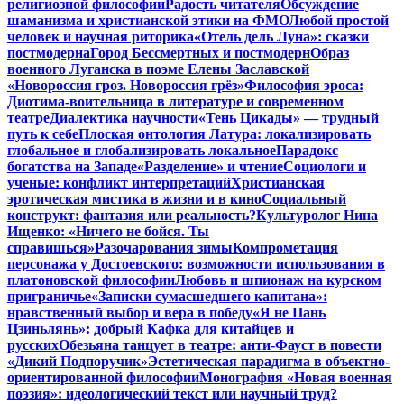
религиозной философии
Радость читателя
Обсуждение
шаманизма и христианской этики на ФМО
Любой простой
человек и научная риторика
«Отель дель Луна»: сказки
постмодерна
Город Бессмертных и постмодерн
Образ
военного Луганска в поэме Елены Заславской
«Новороссия гроз. Новороссия грёз»
Философия эроса:
Диотима-воительница в литературе и современном
театре
Диалектика научности
«Тень Цикады» — трудный
путь к себе
Плоская онтология Латура: локализировать
глобальное и глобализировать локальное
Парадокс
богатства на Западе
«Разделение» и чтение
Социологи и
ученые: конфликт интерпретаций
Христианская
эротическая мистика в жизни и в кино
Социальный
конструкт: фантазия или реальность?
Культуролог Нина
Ищенко: «Ничего не бойся. Ты
справишься»
Разочарования зимы
Компрометация
персонажа у Достоевского: возможности использования в
платоновской философии
Любовь и шпионаж на курском
приграничье
«Записки сумасшедшего капитана»:
нравственный выбор и вера в победу
«Я не Пань
Цзиньлянь»: добрый Кафка для китайцев и
русских
Обезьяна танцует в театре: анти-Фауст в повести
«Дикий Подпоручик»
Эстетическая парадигма в объектно-
ориентированной философии
Монография «Новая военная
поэзия»: идеологический текст или научный труд?