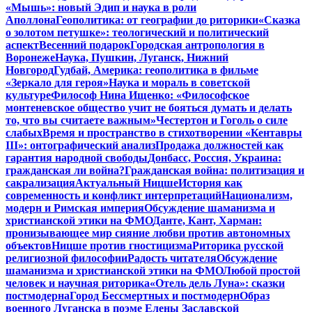
«Мышь»: новый Эдип и наука в роли
Аполлона
Геополитика: от географии до риторики
«Сказка
о золотом петушке»: теологический и политический
аспект
Весенний подарок
Городская антропология в
Воронеже
Наука, Пушкин, Луганск, Нижний
Новгород
Гудбай, Америка: геополитика в фильме
«Зеркало для героя»
Наука и мораль в советской
культуре
Философ Нина Ищенко: «Философское
монтеневское общество учит не бояться думать и делать
то, что вы считаете важным»
Честертон и Гоголь о силе
слабых
Время и пространство в стихотворении «Кентавры
III»: онтографический анализ
Продажа должностей как
гарантия народной свободы
Донбасс, Россия, Украина:
гражданская ли война?
Гражданская война: политизация и
сакрализация
Актуальный Ницше
История как
современность и конфликт интерпретаций
Национализм,
модерн и Римская империя
Обсуждение шаманизма и
христианской этики на ФМО
Данте, Кант, Харман:
пронизывающее мир сияние любви против автономных
объектов
Ницше против гностицизма
Риторика русской
религиозной философии
Радость читателя
Обсуждение
шаманизма и христианской этики на ФМО
Любой простой
человек и научная риторика
«Отель дель Луна»: сказки
постмодерна
Город Бессмертных и постмодерн
Образ
военного Луганска в поэме Елены Заславской