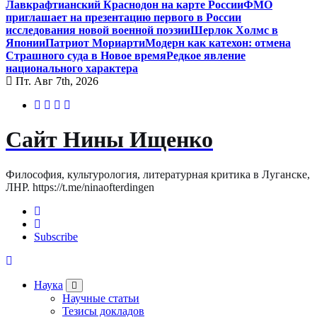
Лавкрафтианский Краснодон на карте России
ФМО
приглашает на презентацию первого в России
исследования новой военной поэзии
Шерлок Холмс в
Японии
Патриот Мориарти
Модерн как катехон: отмена
Страшного суда в Новое время
Редкое явление
национального характера
Пт. Авг 7th, 2026
Сайт Нины Ищенко
Философия, культурология, литературная критика в Луганске,
ЛНР. https://t.me/ninaofterdingen
Subscribe
Наука
Научные статьи
Тезисы докладов