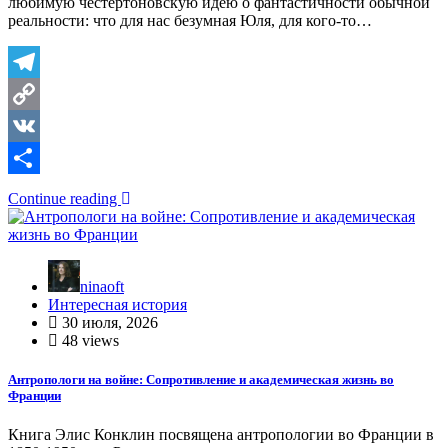
любимую честертоновскую идею о фантастичности обычной
реальности: что для нас безумная Юля, для кого-то…
Telegram
Copy
Link
VK
Отправить
Continue reading
ninaoft
Интересная история
30 июля, 2026
48 views
Антропологи на войне: Сопротивление и академическая жизнь во
Франции
Книга Элис Конклин посвящена антропологии во Франции в