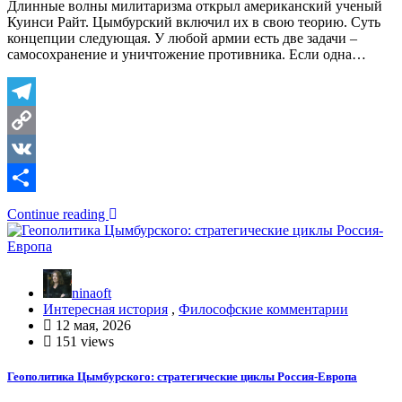
Длинные волны милитаризма открыл американский ученый
Куинси Райт. Цымбурский включил их в свою теорию. Суть
концепции следующая. У любой армии есть две задачи –
самосохранение и уничтожение противника. Если одна…
Telegram
Copy
Link
VK
Отправить
Continue reading
ninaoft
Интересная история
,
Философские комментарии
12 мая, 2026
151 views
Геополитика Цымбурского: стратегические циклы Россия-Европа