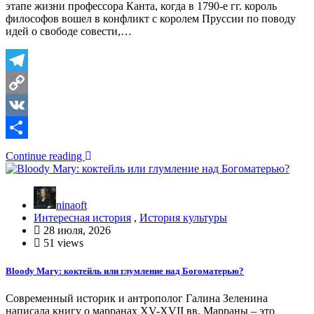
этапе жизни профессора Канта, когда в 1790-е гг. король
философов вошел в конфликт с королем Пруссии по поводу
идей о свободе совести,…
Telegram
Copy
Link
VK
Отправить
Continue reading
ninaoft
Интересная история
,
История культуры
28 июля, 2026
51 views
Bloody Mary: коктейль или глумление над Богоматерью?
Современный историк и антрополог Галина Зеленина
написала книгу о марранах XV-XVII вв. Марраны – это