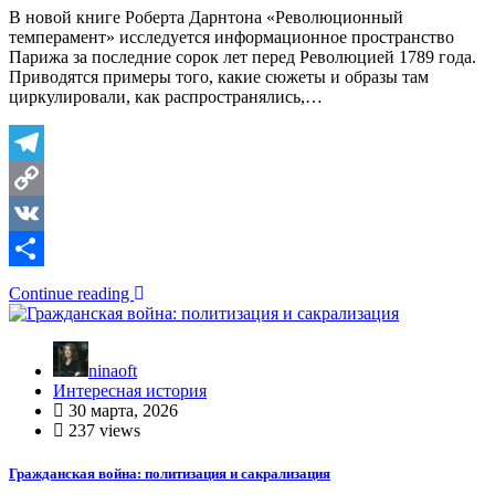
В новой книге Роберта Дарнтона «Революционный
темперамент» исследуется информационное пространство
Парижа за последние сорок лет перед Революцией 1789 года.
Приводятся примеры того, какие сюжеты и образы там
циркулировали, как распространялись,…
Telegram
Copy
Link
VK
Отправить
Continue reading
ninaoft
Интересная история
30 марта, 2026
237 views
Гражданская война: политизация и сакрализация