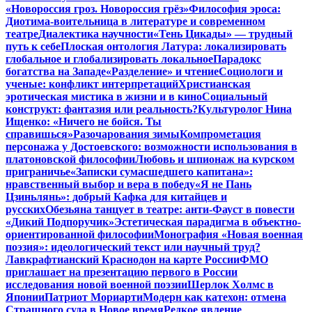
«Новороссия гроз. Новороссия грёз»
Философия эроса:
Диотима-воительница в литературе и современном
театре
Диалектика научности
«Тень Цикады» — трудный
путь к себе
Плоская онтология Латура: локализировать
глобальное и глобализировать локальное
Парадокс
богатства на Западе
«Разделение» и чтение
Социологи и
ученые: конфликт интерпретаций
Христианская
эротическая мистика в жизни и в кино
Социальный
конструкт: фантазия или реальность?
Культуролог Нина
Ищенко: «Ничего не бойся. Ты
справишься»
Разочарования зимы
Компрометация
персонажа у Достоевского: возможности использования в
платоновской философии
Любовь и шпионаж на курском
приграничье
«Записки сумасшедшего капитана»:
нравственный выбор и вера в победу
«Я не Пань
Цзиньлянь»: добрый Кафка для китайцев и
русских
Обезьяна танцует в театре: анти-Фауст в повести
«Дикий Подпоручик»
Эстетическая парадигма в объектно-
ориентированной философии
Монография «Новая военная
поэзия»: идеологический текст или научный труд?
Лавкрафтианский Краснодон на карте России
ФМО
приглашает на презентацию первого в России
исследования новой военной поэзии
Шерлок Холмс в
Японии
Патриот Мориарти
Модерн как катехон: отмена
Страшного суда в Новое время
Редкое явление