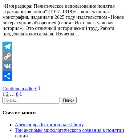
«Имя раздора: Политическое использование понятия
„гражданская война“ (1917–1918)» – коллективная
монография, изданная в 2025 году издательством «Новое
литературное обозрение» (серия «Интеллектуальная
история»). Это отличный исторический труд. Работа
проделала колоссальная. Изучены…
Telegram
Copy
Link
VK
Отправить
Continue reading
Пагинация
1
2
…
8
Найти:
записей
Свежие записи
Александр Литвинов на e-library
Три аксиомы мифологического сознания в понятии
нации