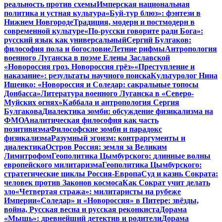
реальность против схемы
Имперская национальная
политика и устная культура
«Буй-тур блюз»: фэнтези в
Нижнем Новгороде
Традиция, модерн и постмодерн в
современной культуре
«По-русски говорите ради Бога»:
русский язык как универсальный
Сергий Булгаков:
философия пола и богословие
Летние рифмы
Антропология
военного Луганска в поэме Елены Заславской
«Новороссия гроз. Новороссия грёз»
«Преступление и
наказание»: результаты научного поиска
Культуролог Нина
Ищенко: «Новороссия и Соледар: сакральные топосы
Донбасса»
Литература военного Луганска в «Северо-
Муйских огнях»
Каббала и антропология Сергия
Булгакова
Диалектика зомби: обсуждение физикализма на
ФМО
Аналитическая философия как часть
позитивизма
Философские зомби и парадокс
физикализма
Разумный эгоизм: контраргументы и
диалектика
Остров Россия: земля за Великим
Лимитрофом
Геополитика Цымбурского: длинные волны
европейского милитаризма
Геополитика Цымбурского:
стратегические циклы Россия-Европа
Суд и казнь Сократа:
человек против Законов космоса
Как Сократ учит делать
зло
«Четвертая стража»: милитаристы на рубеже
Империи
«Соледар» и «Новороссия» в Питере: звёзды,
война, Русская весна и русская реконкиста
Дорама
«Мышь»: древнейший детектив и родители
Дорама