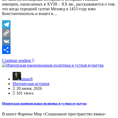
империи, написанных в XVIII – XX вв., рассказывается о том,
что когда турецкий султан Мехмед в 1453 году взял
Константинополь и вошел в…
Telegram
Copy
Link
VK
Отправить
Continue reading
ninaoft
Интересная история
20 июня, 2026
101 views
Имперская национальная политика и устная культура
В книге Фарины Мир «Социальное пространство языка»