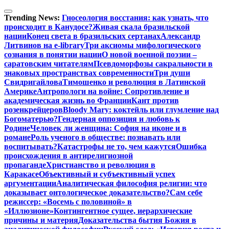
Перейти
к
Trending News:
Гносеология восстания: как узнать, что
содержимому
происходит в Канудосе?
Живая скала бразильской
нации
Конец света в бразильских сертанах
Александр
Литвинов на e-library
Три аксиомы мифологического
сознания в понятии нации
О новой военной поэзии –
саратовским читателям
Псевдоморфозы сакральности в
знаковых пространствах современности
Три души
Свидригайлова
Тимошенко и революция в Латинской
Америке
Антропологи на войне: Сопротивление и
академическая жизнь во Франции
Кант против
розенкрейцеров
Bloody Mary: коктейль или глумление над
Богоматерью?
Гендерная оппозиция и любовь к
Родине
Человек ли женщина: София на иконе и в
романе
Роль ученого в обществе: познавать или
воспитывать?
Катастрофы не то, чем кажутся
Ошибка
происхождения в антирелигиозной
пропаганде
Христианство и революция в
Каракасе
Объективный и субъективный успех
аргументации
Аналитическая философия религии: что
доказывает онтологическое доказательство?
Сам себе
режиссер: «Восемь с половиной» в
«Иллюзионе»
Контингентное сущее, иерархические
причины и материя
Доказательства бытия Божия в