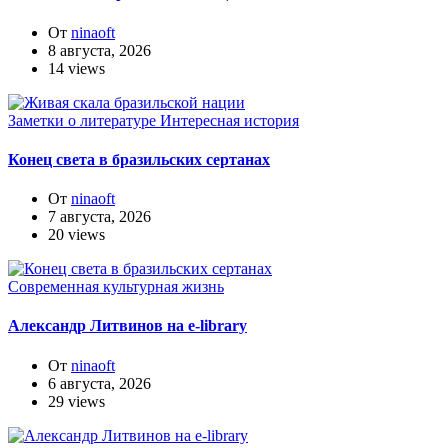
От
ninaoft
8 августа, 2026
14 views
Заметки о литературе
Интересная история
Конец света в бразильских сертанах
От
ninaoft
7 августа, 2026
20 views
Современная культурная жизнь
Александр Литвинов на e-library
От
ninaoft
6 августа, 2026
29 views