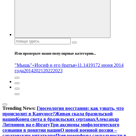
Поиск:
Или проверьте наши популярные категории...
"Мышь"
«Иосиф и его братья»
11.14
1917
2 июня 2014
года
2014
2021
2022
2023
Trending News:
Гносеология восстания: как узнать, что
происходит в Канудосе?
Живая скала бразильской
нации
Конец света в бразильских сертанах
Александр
Литвинов на e-library
Три аксиомы мифологического
сознания в понятии нации
О новой военной поэзии –
саратовским читателям
Псевдоморфозы сакральности в