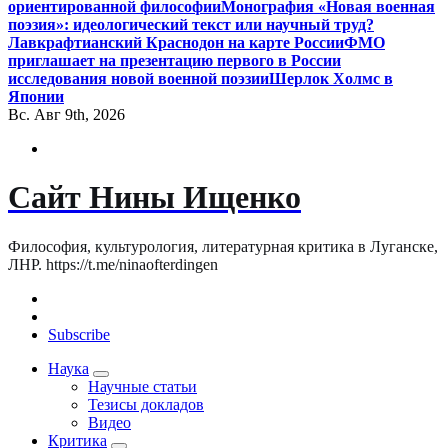
ориентированной философии
Монография «Новая военная
поэзия»: идеологический текст или научный труд?
Лавкрафтианский Краснодон на карте России
ФМО
приглашает на презентацию первого в России
исследования новой военной поэзии
Шерлок Холмс в
Японии
Вс. Авг 9th, 2026
Сайт Нины Ищенко
Философия, культурология, литературная критика в Луганске,
ЛНР. https://t.me/ninaofterdingen
Subscribe
Наука
Научные статьи
Тезисы докладов
Видео
Критика