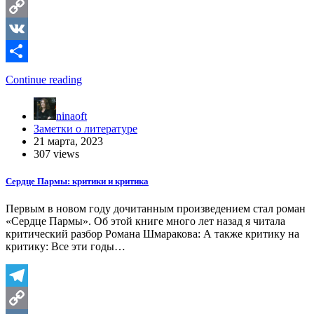
Telegram
Copy
Link
VK
Отправить
Continue reading
ninaoft
Заметки о литературе
21 марта, 2023
307 views
Сердце Пармы: критики и критика
Первым в новом году дочитанным произведением стал роман
«Сердце Пармы». Об этой книге много лет назад я читала
критический разбор Романа Шмаракова: А также критику на
критику: Все эти годы…
Telegram