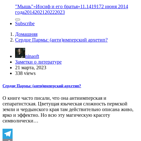
"Мышь"
«Иосиф и его братья»
11.14
1917
2 июня 2014
года
2014
2021
2022
2023
Subscribe
Домашняя
Сердце Пармы: (анти)имперский архетип?
ninaoft
Заметки о литературе
21 марта, 2023
338 views
Сердце Пармы: (анти)имперский архетип?
О книге часто писали, что она антиимперская и
сепаратистская. Цветущая языческая сложность пермской
земли и чердынского края там действительно описана живо,
ярко и эффектно. Но всю эту магическую красоту
символически…