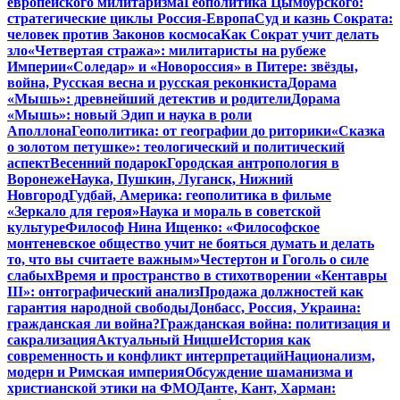
европейского милитаризма
Геополитика Цымбурского:
стратегические циклы Россия-Европа
Суд и казнь Сократа:
человек против Законов космоса
Как Сократ учит делать
зло
«Четвертая стража»: милитаристы на рубеже
Империи
«Соледар» и «Новороссия» в Питере: звёзды,
война, Русская весна и русская реконкиста
Дорама
«Мышь»: древнейший детектив и родители
Дорама
«Мышь»: новый Эдип и наука в роли
Аполлона
Геополитика: от географии до риторики
«Сказка
о золотом петушке»: теологический и политический
аспект
Весенний подарок
Городская антропология в
Воронеже
Наука, Пушкин, Луганск, Нижний
Новгород
Гудбай, Америка: геополитика в фильме
«Зеркало для героя»
Наука и мораль в советской
культуре
Философ Нина Ищенко: «Философское
монтеневское общество учит не бояться думать и делать
то, что вы считаете важным»
Честертон и Гоголь о силе
слабых
Время и пространство в стихотворении «Кентавры
III»: онтографический анализ
Продажа должностей как
гарантия народной свободы
Донбасс, Россия, Украина:
гражданская ли война?
Гражданская война: политизация и
сакрализация
Актуальный Ницше
История как
современность и конфликт интерпретаций
Национализм,
модерн и Римская империя
Обсуждение шаманизма и
христианской этики на ФМО
Данте, Кант, Харман: