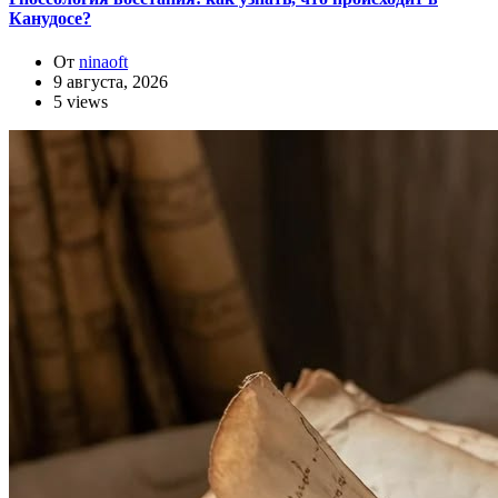
Канудосе?
От
ninaoft
9 августа, 2026
5 views