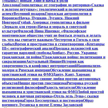
«Мышь»: новый Эдип и наука в роли
Аполлона
Геополитика: от географии до риторики
«Сказка
о золотом петушке»: теологический и политический
аспект
Весенний подарок
Городская антропология в
Воронеже
Наука, Пушкин, Луганск, Нижний
Новгород
Гудбай, Америка: геополитика в фильме
«Зеркало для героя»
Наука и мораль в советской
культуре
Философ Нина Ищенко: «Философское
монтеневское общество учит не бояться думать и делать
то, что вы считаете важным»
Честертон и Гоголь о силе
слабых
Время и пространство в стихотворении «Кентавры
III»: онтографический анализ
Продажа должностей как
гарантия народной свободы
Донбасс, Россия, Украина:
гражданская ли война?
Гражданская война: политизация и
сакрализация
Актуальный Ницше
История как
современность и конфликт интерпретаций
Национализм,
модерн и Римская империя
Обсуждение шаманизма и
христианской этики на ФМО
Данте, Кант, Харман:
пронизывающее мир сияние любви против автономных
объектов
Ницше против гностицизма
Риторика русской
религиозной философии
Радость читателя
Обсуждение
шаманизма и христианской этики на ФМО
Любой простой
человек и научная риторика
«Отель дель Луна»: сказки
постмодерна
Город Бессмертных и постмодерн
Образ
военного Луганска в поэме Елены Заславской