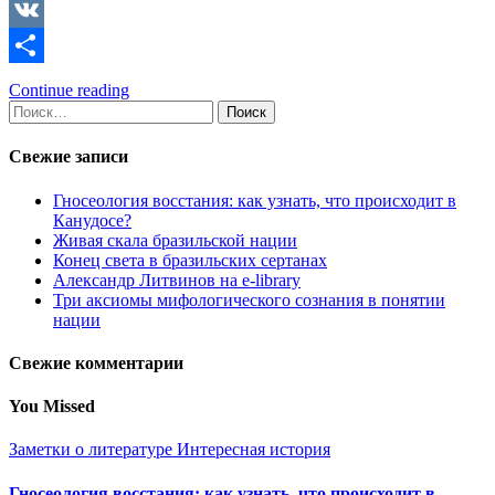
Copy
Link
VK
Отправить
Continue reading
Найти:
Свежие записи
Гносеология восстания: как узнать, что происходит в
Канудосе?
Живая скала бразильской нации
Конец света в бразильских сертанах
Александр Литвинов на e-library
Три аксиомы мифологического сознания в понятии
нации
Свежие комментарии
You Missed
Заметки о литературе
Интересная история
Гносеология восстания: как узнать, что происходит в