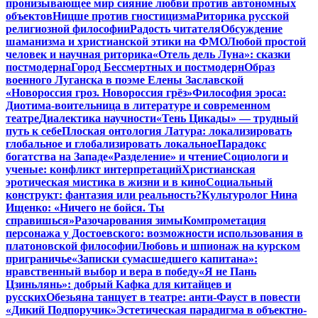
пронизывающее мир сияние любви против автономных
объектов
Ницше против гностицизма
Риторика русской
религиозной философии
Радость читателя
Обсуждение
шаманизма и христианской этики на ФМО
Любой простой
человек и научная риторика
«Отель дель Луна»: сказки
постмодерна
Город Бессмертных и постмодерн
Образ
военного Луганска в поэме Елены Заславской
«Новороссия гроз. Новороссия грёз»
Философия эроса:
Диотима-воительница в литературе и современном
театре
Диалектика научности
«Тень Цикады» — трудный
путь к себе
Плоская онтология Латура: локализировать
глобальное и глобализировать локальное
Парадокс
богатства на Западе
«Разделение» и чтение
Социологи и
ученые: конфликт интерпретаций
Христианская
эротическая мистика в жизни и в кино
Социальный
конструкт: фантазия или реальность?
Культуролог Нина
Ищенко: «Ничего не бойся. Ты
справишься»
Разочарования зимы
Компрометация
персонажа у Достоевского: возможности использования в
платоновской философии
Любовь и шпионаж на курском
приграничье
«Записки сумасшедшего капитана»:
нравственный выбор и вера в победу
«Я не Пань
Цзиньлянь»: добрый Кафка для китайцев и
русских
Обезьяна танцует в театре: анти-Фауст в повести
«Дикий Подпоручик»
Эстетическая парадигма в объектно-