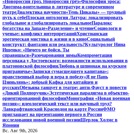
«Новороссия гроз. Новороссия грёз»
Философия эроса:
Диотима-воительница в литературе и современном
театре
Диалектика научности
«Тень Цикады» — трудный
путь к себе
Плоская онтология Латура: локализировать
глобальное и глобализировать локальное
Парадокс
богатства на Западе
«Разделение» и чтение
Социологи и
ученые: конфликт интерпретаций
Христианская
эротическая мистика в жизни и в кино
Социальный
конструкт: фантазия или реальность?
Культуролог Нина
Ищенко: «Ничего не бойся. Ты
справишься»
Разочарования зимы
Компрометация
персонажа у Достоевского: возможности использования в
платоновской философии
Любовь и шпионаж на курском
приграничье
«Записки сумасшедшего капитана»:
нравственный выбор и вера в победу
«Я не Пань
Цзиньлянь»: добрый Кафка для китайцев и
русских
Обезьяна танцует в театре: анти-Фауст в повести
«Дикий Подпоручик»
Эстетическая парадигма в объектно-
ориентированной философии
Монография «Новая военная
поэзия»: идеологический текст или научный труд?
Лавкрафтианский Краснодон на карте России
ФМО
приглашает на презентацию первого в России
исследования новой военной поэзии
Шерлок Холмс в
Японии
Вс. Авг 9th, 2026