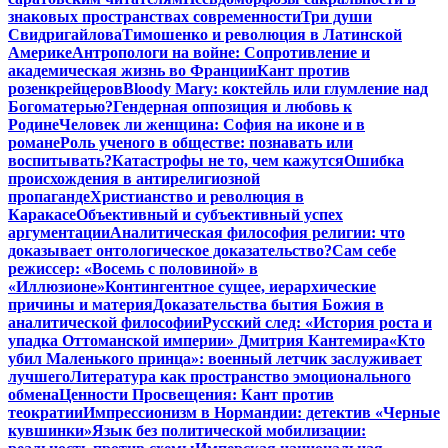
знаковых пространствах современности
Три души
Свидригайлова
Тимошенко и революция в Латинской
Америке
Антропологи на войне: Сопротивление и
академическая жизнь во Франции
Кант против
розенкрейцеров
Bloody Mary: коктейль или глумление над
Богоматерью?
Гендерная оппозиция и любовь к
Родине
Человек ли женщина: София на иконе и в
романе
Роль ученого в обществе: познавать или
воспитывать?
Катастрофы не то, чем кажутся
Ошибка
происхождения в антирелигиозной
пропаганде
Христианство и революция в
Каракасе
Объективный и субъективный успех
аргументации
Аналитическая философия религии: что
доказывает онтологическое доказательство?
Сам себе
режиссер: «Восемь с половиной» в
«Иллюзионе»
Контингентное сущее, иерархические
причины и материя
Доказательства бытия Божия в
аналитической философии
Русский след: «История роста и
упадка Оттоманской империи» Дмитрия Кантемира
«Кто
убил Маленького принца»: военный летчик заслуживает
лучшего
Литература как пространство эмоционального
обмена
Ценности Просвещения: Кант против
теократии
Импрессионизм в Нормандии: детектив «Черные
кувшинки»
Язык без политической мобилизации: