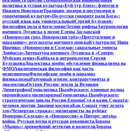
реальность против схемы
Имперская национальная
политика и устная культура
«Буй-тур блюз»: фэнтези в
Нижнем Новгороде
Традиция, модерн и постмодерн в
современной культуре
«По-русски говорите ради Бога»:
русский язык как универсальный
Сергий Булгаков:
философия пола и богословие
Летние рифмы
Антропология
военного Луганска в поэме Елены Заславской
«Новороссия гроз. Новороссия грёз»
«Преступление и
наказание»: результаты научного поиска
Культуролог Нина
Ищенко: «Новороссия и Соледар: сакральные топосы
Донбасса»
Литература военного Луганска в «Северо-
Муйских огнях»
Каббала и антропология Сергия
Булгакова
Диалектика зомби: обсуждение физикализма на
ФМО
Аналитическая философия как часть
позитивизма
Философские зомби и парадокс
физикализма
Разумный эгоизм: контраргументы и
диалектика
Остров Россия: земля за Великим
Лимитрофом
Геополитика Цымбурского: длинные волны
европейского милитаризма
Геополитика Цымбурского:
стратегические циклы Россия-Европа
Суд и казнь Сократа:
человек против Законов космоса
Как Сократ учит делать
зло
«Четвертая стража»: милитаристы на рубеже
Империи
«Соледар» и «Новороссия» в Питере: звёзды,
война, Русская весна и русская реконкиста
Дорама
«Мышь»: древнейший детектив и родители
Дорама