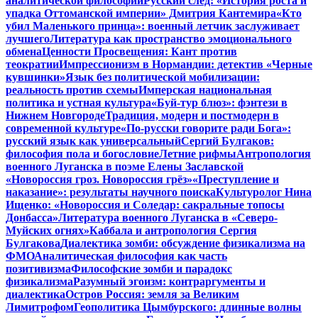
аналитической философии
Русский след: «История роста и
упадка Оттоманской империи» Дмитрия Кантемира
«Кто
убил Маленького принца»: военный летчик заслуживает
лучшего
Литература как пространство эмоционального
обмена
Ценности Просвещения: Кант против
теократии
Импрессионизм в Нормандии: детектив «Черные
кувшинки»
Язык без политической мобилизации:
реальность против схемы
Имперская национальная
политика и устная культура
«Буй-тур блюз»: фэнтези в
Нижнем Новгороде
Традиция, модерн и постмодерн в
современной культуре
«По-русски говорите ради Бога»:
русский язык как универсальный
Сергий Булгаков:
философия пола и богословие
Летние рифмы
Антропология
военного Луганска в поэме Елены Заславской
«Новороссия гроз. Новороссия грёз»
«Преступление и
наказание»: результаты научного поиска
Культуролог Нина
Ищенко: «Новороссия и Соледар: сакральные топосы
Донбасса»
Литература военного Луганска в «Северо-
Муйских огнях»
Каббала и антропология Сергия
Булгакова
Диалектика зомби: обсуждение физикализма на
ФМО
Аналитическая философия как часть
позитивизма
Философские зомби и парадокс
физикализма
Разумный эгоизм: контраргументы и
диалектика
Остров Россия: земля за Великим
Лимитрофом
Геополитика Цымбурского: длинные волны