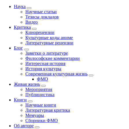
Наука
Научные статьи
Тезисы докладов
Видео
Критика
Кинорецензии
Культурные коды аниме
Литературные рецензии
Блог
Заметки о литературе
Философские комментарии
Интересная история
История культуры
Современная культурная жизнь
ФМО
Живая жизнь
Мероприятия
Публицистика
Книги
Научные книги
Литературная критика
Мемуары
Сборники ФМО
Об авторе