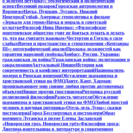
о золотом петушке»: теологический и политический
аспект
Весенний подарок
Городская антропология в
Воронеже
Наука, Пушкин, Луганск, Нижний
Новгород
Гудбай, Америка: геополитика в фильме
«Зеркало для героя»
Наука и мораль в советской
культуре
Философ Нина Ищенко: «Философское
монтеневское общество учит не бояться думать и делать
то, что вы считаете важным»
Честертон и Гоголь о силе
слабых
Время и пространство в стихотворении «Кентавры
III»: онтографический анализ
Продажа должностей как
гарантия народной свободы
Донбасс, Россия, Украина:
гражданская ли война?
Гражданская война: политизация и
сакрализация
Актуальный Ницше
История как
современность и конфликт интерпретаций
Национализм,
модерн и Римская империя
Обсуждение шаманизма и
христианской этики на ФМО
Данте, Кант, Харман:
пронизывающее мир сияние любви против автономных
объектов
Ницше против гностицизма
Риторика русской
религиозной философии
Радость читателя
Обсуждение
шаманизма и христианской этики на ФМО
Любой простой
человек и научная риторика
«Отель дель Луна»: сказки
постмодерна
Город Бессмертных и постмодерн
Образ
военного Луганска в поэме Елены Заславской
«Новороссия гроз. Новороссия грёз»
Философия эроса:
Диотима-воительница в литературе и современном