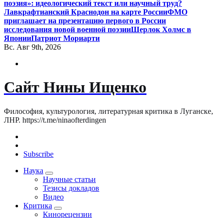
поэзия»: идеологический текст или научный труд?
Лавкрафтианский Краснодон на карте России
ФМО
приглашает на презентацию первого в России
исследования новой военной поэзии
Шерлок Холмс в
Японии
Патриот Мориарти
Вс. Авг 9th, 2026
Сайт Нины Ищенко
Философия, культурология, литературная критика в Луганске,
ЛНР. https://t.me/ninaofterdingen
Subscribe
Наука
Научные статьи
Тезисы докладов
Видео
Критика
Кинорецензии