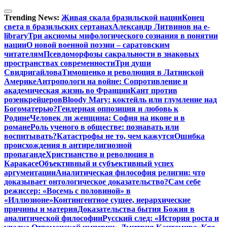
Перейти
к
Trending News:
Живая скала бразильской нации
Конец
содержимому
света в бразильских сертанах
Александр Литвинов на e-
library
Три аксиомы мифологического сознания в понятии
нации
О новой военной поэзии – саратовским
читателям
Псевдоморфозы сакральности в знаковых
пространствах современности
Три души
Свидригайлова
Тимошенко и революция в Латинской
Америке
Антропологи на войне: Сопротивление и
академическая жизнь во Франции
Кант против
розенкрейцеров
Bloody Mary: коктейль или глумление над
Богоматерью?
Гендерная оппозиция и любовь к
Родине
Человек ли женщина: София на иконе и в
романе
Роль ученого в обществе: познавать или
воспитывать?
Катастрофы не то, чем кажутся
Ошибка
происхождения в антирелигиозной
пропаганде
Христианство и революция в
Каракасе
Объективный и субъективный успех
аргументации
Аналитическая философия религии: что
доказывает онтологическое доказательство?
Сам себе
режиссер: «Восемь с половиной» в
«Иллюзионе»
Контингентное сущее, иерархические
причины и материя
Доказательства бытия Божия в
аналитической философии
Русский след: «История роста и