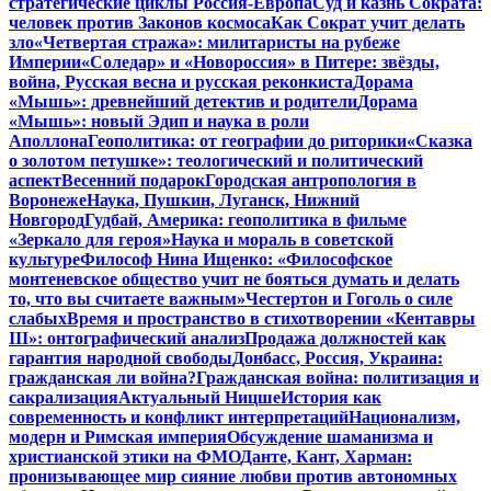
стратегические циклы Россия-Европа
Суд и казнь Сократа:
человек против Законов космоса
Как Сократ учит делать
зло
«Четвертая стража»: милитаристы на рубеже
Империи
«Соледар» и «Новороссия» в Питере: звёзды,
война, Русская весна и русская реконкиста
Дорама
«Мышь»: древнейший детектив и родители
Дорама
«Мышь»: новый Эдип и наука в роли
Аполлона
Геополитика: от географии до риторики
«Сказка
о золотом петушке»: теологический и политический
аспект
Весенний подарок
Городская антропология в
Воронеже
Наука, Пушкин, Луганск, Нижний
Новгород
Гудбай, Америка: геополитика в фильме
«Зеркало для героя»
Наука и мораль в советской
культуре
Философ Нина Ищенко: «Философское
монтеневское общество учит не бояться думать и делать
то, что вы считаете важным»
Честертон и Гоголь о силе
слабых
Время и пространство в стихотворении «Кентавры
III»: онтографический анализ
Продажа должностей как
гарантия народной свободы
Донбасс, Россия, Украина:
гражданская ли война?
Гражданская война: политизация и
сакрализация
Актуальный Ницше
История как
современность и конфликт интерпретаций
Национализм,
модерн и Римская империя
Обсуждение шаманизма и
христианской этики на ФМО
Данте, Кант, Харман:
пронизывающее мир сияние любви против автономных