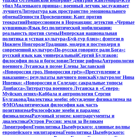
упадка Оттоманской империи» Дмитрия Кантемира
«Кто
убил Маленького принца»: военный летчик заслуживает
лучшего
Литература как пространство эмоционального
обмена
Ценности Просвещения: Кант против
теократии
Импрессионизм в Нормандии: детектив «Черные
кувшинки»
Язык без политической мобилизации:
реальность против схемы
Имперская национальная
политика и устная культура
«Буй-тур блюз»: фэнтези в
Нижнем Новгороде
Традиция, модерн и постмодерн в
современной культуре
«По-русски говорите ради Бога»:
русский язык как универсальный
Сергий Булгаков:
философия пола и богословие
Летние рифмы
Антропология
военного Луганска в поэме Елены Заславской
«Новороссия гроз. Новороссия грёз»
«Преступление и
наказание»: результаты научного поиска
Культуролог Нина
Ищенко: «Новороссия и Соледар: сакральные топосы
Донбасса»
Литература военного Луганска в «Северо-
Муйских огнях»
Каббала и антропология Сергия
Булгакова
Диалектика зомби: обсуждение физикализма на
ФМО
Аналитическая философия как часть
позитивизма
Философские зомби и парадокс
физикализма
Разумный эгоизм: контраргументы и
диалектика
Остров Россия: земля за Великим
Лимитрофом
Геополитика Цымбурского: длинные волны
европейского милитаризма
Геополитика Цымбурского: