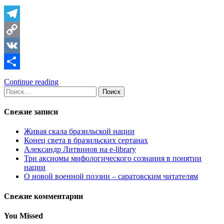
Telegram
Copy
Link
VK
Отправить
Continue reading
Найти:
Свежие записи
Живая скала бразильской нации
Конец света в бразильских сертанах
Александр Литвинов на e-library
Три аксиомы мифологического сознания в понятии
нации
О новой военной поэзии – саратовским читателям
Свежие комментарии
You Missed