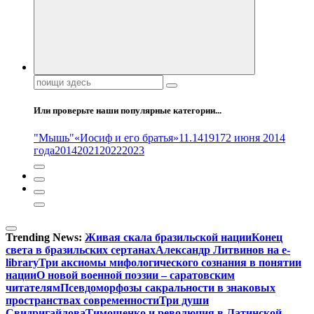
Поиск:
Или проверьте наши популярные категории...
"Мышь"
«Иосиф и его братья»
11.14
1917
2 июня 2014
года
2014
2021
2022
2023
Trending News:
Живая скала бразильской нации
Конец
света в бразильских сертанах
Александр Литвинов на e-
library
Три аксиомы мифологического сознания в понятии
нации
О новой военной поэзии – саратовским
читателям
Псевдоморфозы сакральности в знаковых
пространствах современности
Три души
Свидригайлова
Тимошенко и революция в Латинской