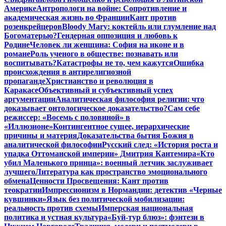
Америке
Антропологи на войне: Сопротивление и
академическая жизнь во Франции
Кант против
розенкрейцеров
Bloody Mary: коктейль или глумление над
Богоматерью?
Гендерная оппозиция и любовь к
Родине
Человек ли женщина: София на иконе и в
романе
Роль ученого в обществе: познавать или
воспитывать?
Катастрофы не то, чем кажутся
Ошибка
происхождения в антирелигиозной
пропаганде
Христианство и революция в
Каракасе
Объективный и субъективный успех
аргументации
Аналитическая философия религии: что
доказывает онтологическое доказательство?
Сам себе
режиссер: «Восемь с половиной» в
«Иллюзионе»
Контингентное сущее, иерархические
причины и материя
Доказательства бытия Божия в
аналитической философии
Русский след: «История роста и
упадка Оттоманской империи» Дмитрия Кантемира
«Кто
убил Маленького принца»: военный летчик заслуживает
лучшего
Литература как пространство эмоционального
обмена
Ценности Просвещения: Кант против
теократии
Импрессионизм в Нормандии: детектив «Черные
кувшинки»
Язык без политической мобилизации:
реальность против схемы
Имперская национальная
политика и устная культура
«Буй-тур блюз»: фэнтези в