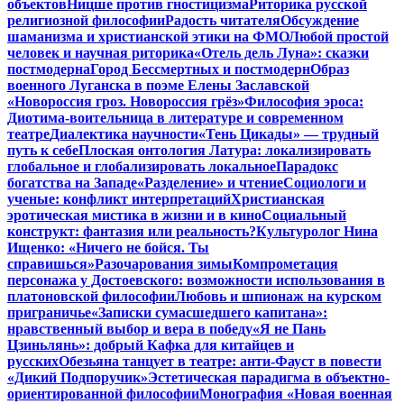
объектов
Ницше против гностицизма
Риторика русской
религиозной философии
Радость читателя
Обсуждение
шаманизма и христианской этики на ФМО
Любой простой
человек и научная риторика
«Отель дель Луна»: сказки
постмодерна
Город Бессмертных и постмодерн
Образ
военного Луганска в поэме Елены Заславской
«Новороссия гроз. Новороссия грёз»
Философия эроса:
Диотима-воительница в литературе и современном
театре
Диалектика научности
«Тень Цикады» — трудный
путь к себе
Плоская онтология Латура: локализировать
глобальное и глобализировать локальное
Парадокс
богатства на Западе
«Разделение» и чтение
Социологи и
ученые: конфликт интерпретаций
Христианская
эротическая мистика в жизни и в кино
Социальный
конструкт: фантазия или реальность?
Культуролог Нина
Ищенко: «Ничего не бойся. Ты
справишься»
Разочарования зимы
Компрометация
персонажа у Достоевского: возможности использования в
платоновской философии
Любовь и шпионаж на курском
приграничье
«Записки сумасшедшего капитана»:
нравственный выбор и вера в победу
«Я не Пань
Цзиньлянь»: добрый Кафка для китайцев и
русских
Обезьяна танцует в театре: анти-Фауст в повести
«Дикий Подпоручик»
Эстетическая парадигма в объектно-
ориентированной философии
Монография «Новая военная