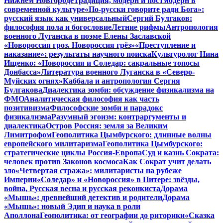
Нижнем Новгороде
Традиция, модерн и постмодерн в
современной культуре
«По-русски говорите ради Бога»:
русский язык как универсальный
Сергий Булгаков:
философия пола и богословие
Летние рифмы
Антропология
военного Луганска в поэме Елены Заславской
«Новороссия гроз. Новороссия грёз»
«Преступление и
наказание»: результаты научного поиска
Культуролог Нина
Ищенко: «Новороссия и Соледар: сакральные топосы
Донбасса»
Литература военного Луганска в «Северо-
Муйских огнях»
Каббала и антропология Сергия
Булгакова
Диалектика зомби: обсуждение физикализма на
ФМО
Аналитическая философия как часть
позитивизма
Философские зомби и парадокс
физикализма
Разумный эгоизм: контраргументы и
диалектика
Остров Россия: земля за Великим
Лимитрофом
Геополитика Цымбурского: длинные волны
европейского милитаризма
Геополитика Цымбурского:
стратегические циклы Россия-Европа
Суд и казнь Сократа:
человек против Законов космоса
Как Сократ учит делать
зло
«Четвертая стража»: милитаристы на рубеже
Империи
«Соледар» и «Новороссия» в Питере: звёзды,
война, Русская весна и русская реконкиста
Дорама
«Мышь»: древнейший детектив и родители
Дорама
«Мышь»: новый Эдип и наука в роли
Аполлона
Геополитика: от географии до риторики
«Сказка