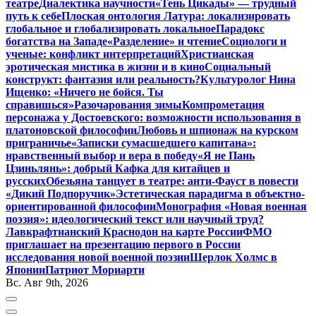
театре
Диалектика научности
«Тень Цикады» — трудный
путь к себе
Плоская онтология Латура: локализировать
глобальное и глобализировать локальное
Парадокс
богатства на Западе
«Разделение» и чтение
Социологи и
ученые: конфликт интерпретаций
Христианская
эротическая мистика в жизни и в кино
Социальный
конструкт: фантазия или реальность?
Культуролог Нина
Ищенко: «Ничего не бойся. Ты
справишься»
Разочарования зимы
Компрометация
персонажа у Достоевского: возможности использования в
платоновской философии
Любовь и шпионаж на курском
приграничье
«Записки сумасшедшего капитана»:
нравственный выбор и вера в победу
«Я не Пань
Цзиньлянь»: добрый Кафка для китайцев и
русских
Обезьяна танцует в театре: анти-Фауст в повести
«Дикий Подпоручик»
Эстетическая парадигма в объектно-
ориентированной философии
Монография «Новая военная
поэзия»: идеологический текст или научный труд?
Лавкрафтианский Краснодон на карте России
ФМО
приглашает на презентацию первого в России
исследования новой военной поэзии
Шерлок Холмс в
Японии
Патриот Мориарти
Вс. Авг 9th, 2026