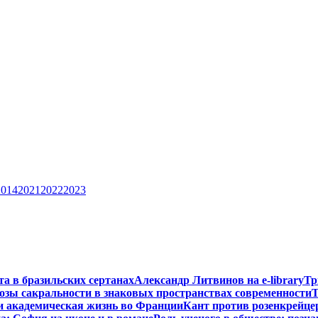
2014
2021
2022
2023
та в бразильских сертанах
Александр Литвинов на e-library
Тр
зы сакральности в знаковых пространствах современности
Т
и академическая жизнь во Франции
Кант против розенкрейце