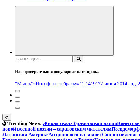
Поиск:
Или проверьте наши популярные категории...
"Мышь"
«Иосиф и его братья»
11.14
1917
2 июня 2014 года
Trending News:
Живая скала бразильской нации
Конец све
новой военной поэзии – саратовским читателям
Псевдоморфо
Латинской Америке
Антропологи на войне: Сопротивление 