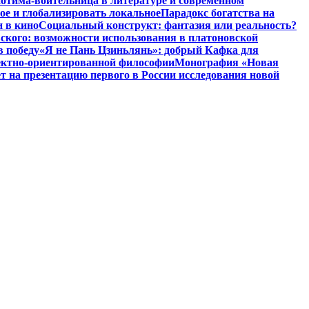
отима-воительница в литературе и современном
ое и глобализировать локальное
Парадокс богатства на
и в кино
Социальный конструкт: фантазия или реальность?
ского: возможности использования в платоновской
в победу
«Я не Пань Цзиньлянь»: добрый Кафка для
ъектно-ориентированной философии
Монография «Новая
на презентацию первого в России исследования новой