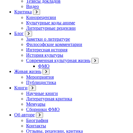
Тезисы докладов
Видео
Критика
Кинорецензии
Культурные коды аниме
Литературные рецензии
Блог
Заметки о литературе
Философские комментарии
Интересная история
История культуры
Современная культурная жизнь
ФМО
Живая жизнь
Мероприятия
Публицистика
Книги
Научные книги
Литературная критика
Мемуары
Сборники ФМО
Об авторе
Биография
Контакты
Отзывы, рецензии, критика