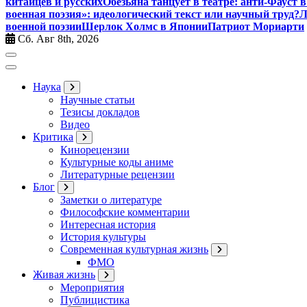
китайцев и русских
Обезьяна танцует в театре: анти-Фауст
военная поэзия»: идеологический текст или научный труд?
Л
военной поэзии
Шерлок Холмс в Японии
Патриот Мориарти
Сб. Авг 8th, 2026
Наука
Научные статьи
Тезисы докладов
Видео
Критика
Кинорецензии
Культурные коды аниме
Литературные рецензии
Блог
Заметки о литературе
Философские комментарии
Интересная история
История культуры
Современная культурная жизнь
ФМО
Живая жизнь
Мероприятия
Публицистика