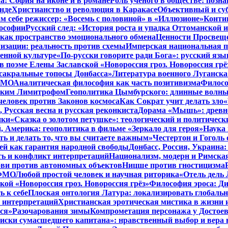
: София на иконе и в романе
Роль ученого в обществе: позн
нде
Христианство и революция в Каракасе
Объективный и су
м себе режиссер: «Восемь с половиной» в «Иллюзионе»
Конти
лософии
Русский след: «История роста и упадка Оттоманской
как пространство эмоционального обмена
Ценности Просвеще
изации: реальность против схемы
Имперская национальная п
менной культуре
«По-русски говорите ради Бога»: русский яз
в поэме Елены Заславской «Новороссия гроз. Новороссия грё
 сакральные топосы Донбасса»
Литература военного Луганска
 ФМО
Аналитическая философия как часть позитивизма
Филосо
ликим Лимитрофом
Геополитика Цымбурского: длинные волны
 человек против Законов космоса
Как Сократ учит делать зло
«
, Русская весна и русская реконкиста
Дорама «Мышь»: древне
ики
«Сказка о золотом петушке»: теологический и политическ
, Америка: геополитика в фильме «Зеркало для героя»
Наука 
ть и делать то, что вы считаете важным»
Честертон и Гоголь 
й как гарантия народной свободы
Донбасс, Россия, Украина
ть и конфликт интерпретаций
Национализм, модерн и Римска
бви против автономных объектов
Ницше против гностицизма
 ФМО
Любой простой человек и научная риторика
«Отель дель 
кой «Новороссия гроз. Новороссия грёз»
Философия эроса: Ди
 к себе
Плоская онтология Латура: локализировать глобальн
 интерпретаций
Христианская эротическая мистика в жизни 
ся»
Разочарования зимы
Компрометация персонажа у Достоев
иски сумасшедшего капитана»: нравственный выбор и вера 