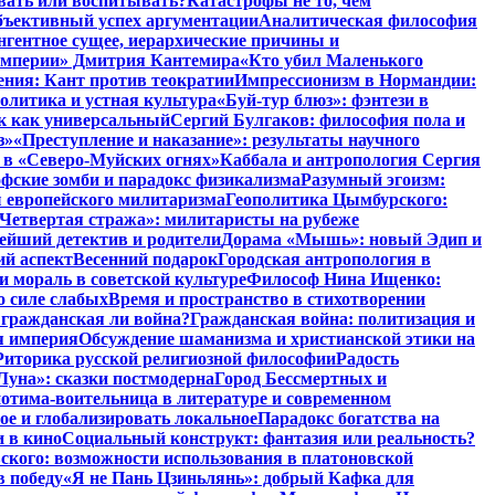
авать или воспитывать?
Катастрофы не то, чем
бъективный успех аргументации
Аналитическая философия
нгентное сущее, иерархические причины и
 империи» Дмитрия Кантемира
«Кто убил Маленького
ния: Кант против теократии
Импрессионизм в Нормандии:
олитика и устная культура
«Буй-тур блюз»: фэнтези в
ык как универсальный
Сергий Булгаков: философия пола и
з»
«Преступление и наказание»: результаты научного
 в «Северо-Муйских огнях»
Каббала и антропология Сергия
фские зомби и парадокс физикализма
Разумный эгоизм:
 европейского милитаризма
Геополитика Цымбурского:
Четвертая стража»: милитаристы на рубеже
йший детектив и родители
Дорама «Мышь»: новый Эдип и
ий аспект
Весенний подарок
Городская антропология в
и мораль в советской культуре
Философ Нина Ищенко:
о силе слабых
Время и пространство в стихотворении
: гражданская ли война?
Гражданская война: политизация и
я империя
Обсуждение шаманизма и христианской этики на
Риторика русской религиозной философии
Радость
Луна»: сказки постмодерна
Город Бессмертных и
отима-воительница в литературе и современном
ое и глобализировать локальное
Парадокс богатства на
и в кино
Социальный конструкт: фантазия или реальность?
ского: возможности использования в платоновской
в победу
«Я не Пань Цзиньлянь»: добрый Кафка для