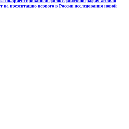
ъектно-ориентированной философии
Монография «Новая
на презентацию первого в России исследования новой