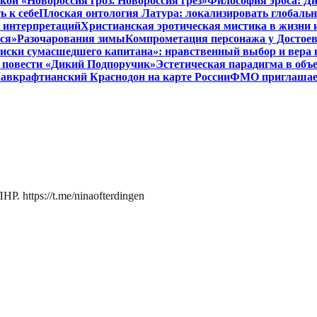
кой «Новороссия гроз. Новороссия грёз»
Философия эроса: Ди
 к себе
Плоская онтология Латура: локализировать глобальн
 интерпретаций
Христианская эротическая мистика в жизни 
ся»
Разочарования зимы
Компрометация персонажа у Достоев
иски сумасшедшего капитана»: нравственный выбор и вера 
 в повести «Дикий Подпоручик»
Эстетическая парадигма в об
авкрафтианский Краснодон на карте России
ФМО приглашает 
. https://t.me/ninaofterdingen