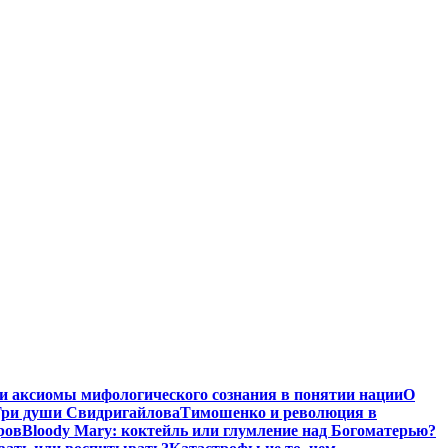
и аксиомы мифологического сознания в понятии нации
О
ри души Свидригайлова
Тимошенко и революция в
ров
Bloody Mary: коктейль или глумление над Богоматерью?