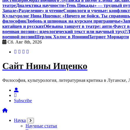
постмодерн
Образ военного Луганска в поэме Елены Заславс
театре
Диалектика научности
«Тень Цикады» — трудный путь
Западе
«Разделение» и чтение
Социологи и ученые: конфликт
Культуролог Нина Ищенко: «Ничего не бойся. Ты справишь
философии
Любовь и шпионаж на курском приграничье
«Зап
китайцев и русских
Обезьяна танцует в театре: анти-Фауст
военная поэзия»: идеологический текст или научный труд?
Л
военной поэзии
Шерлок Холмс в Японии
Патриот Мориарти
Сб. Авг 8th, 2026
Сайт Нины Ищенко
Философия, культурология, литературная критика в Луганске, ЛНР
Subscribe
Наука
Научные статьи