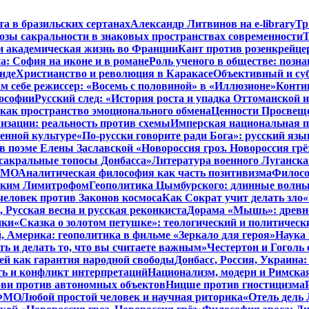
та в бразильских сертанах
Александр Литвинов на e-library
Тр
зы сакральности в знаковых пространствах современности
Т
и академическая жизнь во Франции
Кант против розенкрейце
: София на иконе и в романе
Роль ученого в обществе: позн
нде
Христианство и революция в Каракасе
Объективный и су
м себе режиссер: «Восемь с половиной» в «Иллюзионе»
Конти
лософии
Русский след: «История роста и упадка Оттоманской
как пространство эмоционального обмена
Ценности Просвеще
изации: реальность против схемы
Имперская национальная п
менной культуре
«По-русски говорите ради Бога»: русский яз
в поэме Елены Заславской «Новороссия гроз. Новороссия грё
 сакральные топосы Донбасса»
Литература военного Луганска
 ФМО
Аналитическая философия как часть позитивизма
Филосо
ликим Лимитрофом
Геополитика Цымбурского: длинные волны
 человек против Законов космоса
Как Сократ учит делать зло
«
, Русская весна и русская реконкиста
Дорама «Мышь»: древне
ики
«Сказка о золотом петушке»: теологический и политическ
, Америка: геополитика в фильме «Зеркало для героя»
Наука 
ть и делать то, что вы считаете важным»
Честертон и Гоголь 
й как гарантия народной свободы
Донбасс, Россия, Украина
ть и конфликт интерпретаций
Национализм, модерн и Римска
бви против автономных объектов
Ницше против гностицизма
 ФМО
Любой простой человек и научная риторика
«Отель дель 