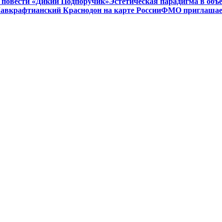
 в повести «Дикий Подпоручик»
Эстетическая парадигма в об
авкрафтианский Краснодон на карте России
ФМО приглашает 