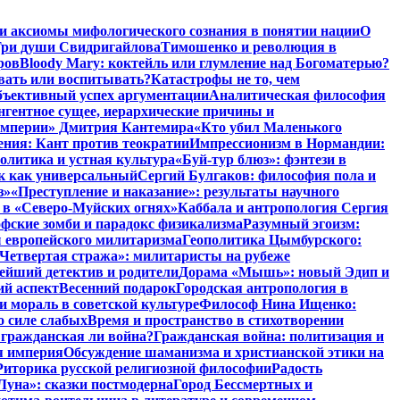
и аксиомы мифологического сознания в понятии нации
О
ри души Свидригайлова
Тимошенко и революция в
ров
Bloody Mary: коктейль или глумление над Богоматерью?
авать или воспитывать?
Катастрофы не то, чем
бъективный успех аргументации
Аналитическая философия
нгентное сущее, иерархические причины и
 империи» Дмитрия Кантемира
«Кто убил Маленького
ния: Кант против теократии
Импрессионизм в Нормандии:
олитика и устная культура
«Буй-тур блюз»: фэнтези в
ык как универсальный
Сергий Булгаков: философия пола и
з»
«Преступление и наказание»: результаты научного
 в «Северо-Муйских огнях»
Каббала и антропология Сергия
фские зомби и парадокс физикализма
Разумный эгоизм:
 европейского милитаризма
Геополитика Цымбурского:
Четвертая стража»: милитаристы на рубеже
йший детектив и родители
Дорама «Мышь»: новый Эдип и
ий аспект
Весенний подарок
Городская антропология в
и мораль в советской культуре
Философ Нина Ищенко:
о силе слабых
Время и пространство в стихотворении
: гражданская ли война?
Гражданская война: политизация и
я империя
Обсуждение шаманизма и христианской этики на
Риторика русской религиозной философии
Радость
Луна»: сказки постмодерна
Город Бессмертных и