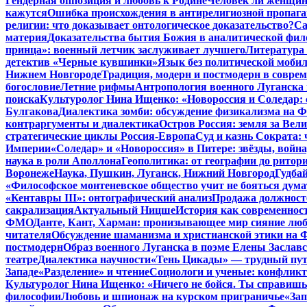
Гендерная оппозиция и любовь к Родине
Человек ли женщина
кажутся
Ошибка происхождения в антирелигиозной пропага
религии: что доказывает онтологическое доказательство?
Са
материя
Доказательства бытия Божия в аналитической фи
принца»: военный летчик заслуживает лучшего
Литература 
детектив «Черные кувшинки»
Язык без политической мобил
Нижнем Новгороде
Традиция, модерн и постмодерн в совре
богословие
Летние рифмы
Антропология военного Луганска 
поиска
Культуролог Нина Ищенко: «Новороссия и Соледар:
Булгакова
Диалектика зомби: обсуждение физикализма на
контраргументы и диалектика
Остров Россия: земля за Ве
стратегические циклы Россия-Европа
Суд и казнь Сократа:
Империи
«Соледар» и «Новороссия» в Питере: звёзды, война
наука в роли Аполлона
Геополитика: от географии до ритор
Воронеже
Наука, Пушкин, Луганск, Нижний Новгород
Гудбай
«Философское монтеневское общество учит не бояться дума
«Кентавры III»: онтографический анализ
Продажа должносте
сакрализация
Актуальный Ницше
История как современнос
ФМО
Данте, Кант, Харман: пронизывающее мир сияние лю
читателя
Обсуждение шаманизма и христианской этики на
постмодерн
Образ военного Луганска в поэме Елены Заславс
театре
Диалектика научности
«Тень Цикады» — трудный путь
Западе
«Разделение» и чтение
Социологи и ученые: конфликт
Культуролог Нина Ищенко: «Ничего не бойся. Ты справишь
философии
Любовь и шпионаж на курском приграничье
«Зап