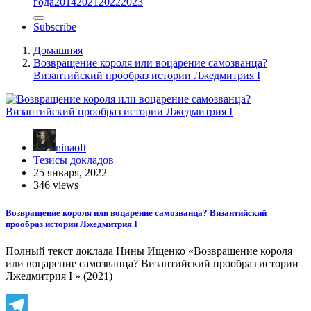
года
2014
2021
2022
2023
Subscribe
Домашняя
Возвращение короля или воцарение самозванца?
Византийский прообраз истории Лжедмитрия I
ninaoft
Тезисы докладов
25 января, 2022
346 views
Возвращение короля или воцарение самозванца? Византийский
прообраз истории Лжедмитрия I
Полный текст доклада Нины Ищенко «Возвращение короля
или воцарение самозванца? Византийский прообраз истории
Лжедмитрия I » (2021)