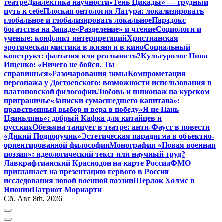
театре
Диалектика научности
«Тень Цикады» — трудный
путь к себе
Плоская онтология Латура: локализировать
глобальное и глобализировать локальное
Парадокс
богатства на Западе
«Разделение» и чтение
Социологи и
ученые: конфликт интерпретаций
Христианская
эротическая мистика в жизни и в кино
Социальный
конструкт: фантазия или реальность?
Культуролог Нина
Ищенко: «Ничего не бойся. Ты
справишься»
Разочарования зимы
Компрометация
персонажа у Достоевского: возможности использования в
платоновской философии
Любовь и шпионаж на курском
приграничье
«Записки сумасшедшего капитана»:
нравственный выбор и вера в победу
«Я не Пань
Цзиньлянь»: добрый Кафка для китайцев и
русских
Обезьяна танцует в театре: анти-Фауст в повести
«Дикий Подпоручик»
Эстетическая парадигма в объектно-
ориентированной философии
Монография «Новая военная
поэзия»: идеологический текст или научный труд?
Лавкрафтианский Краснодон на карте России
ФМО
приглашает на презентацию первого в России
исследования новой военной поэзии
Шерлок Холмс в
Японии
Патриот Мориарти
Сб. Авг 8th, 2026