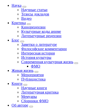
Наука
Научные статьи
Тезисы докладов
Видео
Критика
Кинорецензии
Культурные коды аниме
Литературные рецензии
Блог
Заметки о литературе
Философские комментарии
Интересная история
История культуры
Современная культурная жизнь
ФМО
Живая жизнь
Мероприятия
Публицистика
Книги
Научные книги
Литературная критика
Мемуары
Сборники ФМО
Об авторе