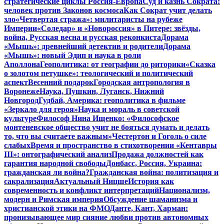
стратегические циклы Россия-Европа
Суд и казнь Сократа:
человек против Законов космоса
Как Сократ учит делать
зло
«Четвертая стража»: милитаристы на рубеже
Империи
«Соледар» и «Новороссия» в Питере: звёзды,
война, Русская весна и русская реконкиста
Дорама
«Мышь»: древнейший детектив и родители
Дорама
«Мышь»: новый Эдип и наука в роли
Аполлона
Геополитика: от географии до риторики
«Сказка
о золотом петушке»: теологический и политический
аспект
Весенний подарок
Городская антропология в
Воронеже
Наука, Пушкин, Луганск, Нижний
Новгород
Гудбай, Америка: геополитика в фильме
«Зеркало для героя»
Наука и мораль в советской
культуре
Философ Нина Ищенко: «Философское
монтеневское общество учит не бояться думать и делать
то, что вы считаете важным»
Честертон и Гоголь о силе
слабых
Время и пространство в стихотворении «Кентавры
III»: онтографический анализ
Продажа должностей как
гарантия народной свободы
Донбасс, Россия, Украина:
гражданская ли война?
Гражданская война: политизация и
сакрализация
Актуальный Ницше
История как
современность и конфликт интерпретаций
Национализм,
модерн и Римская империя
Обсуждение шаманизма и
христианской этики на ФМО
Данте, Кант, Харман:
пронизывающее мир сияние любви против автономных