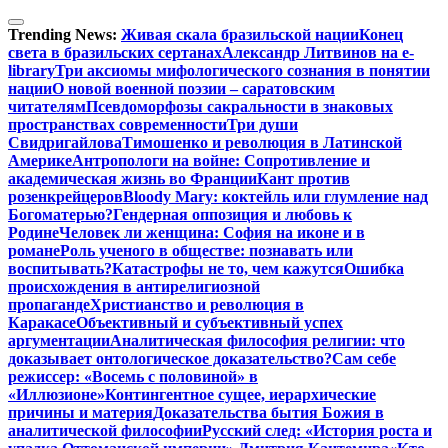
Перейти
к
Trending News:
Живая скала бразильской нации
Конец
содержимому
света в бразильских сертанах
Александр Литвинов на e-
library
Три аксиомы мифологического сознания в понятии
нации
О новой военной поэзии – саратовским
читателям
Псевдоморфозы сакральности в знаковых
пространствах современности
Три души
Свидригайлова
Тимошенко и революция в Латинской
Америке
Антропологи на войне: Сопротивление и
академическая жизнь во Франции
Кант против
розенкрейцеров
Bloody Mary: коктейль или глумление над
Богоматерью?
Гендерная оппозиция и любовь к
Родине
Человек ли женщина: София на иконе и в
романе
Роль ученого в обществе: познавать или
воспитывать?
Катастрофы не то, чем кажутся
Ошибка
происхождения в антирелигиозной
пропаганде
Христианство и революция в
Каракасе
Объективный и субъективный успех
аргументации
Аналитическая философия религии: что
доказывает онтологическое доказательство?
Сам себе
режиссер: «Восемь с половиной» в
«Иллюзионе»
Контингентное сущее, иерархические
причины и материя
Доказательства бытия Божия в
аналитической философии
Русский след: «История роста и