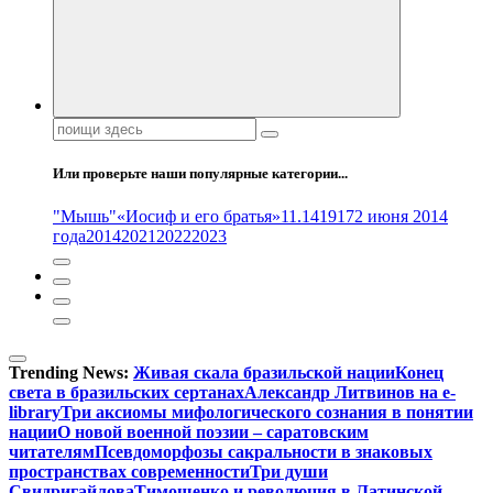
Поиск:
Или проверьте наши популярные категории...
"Мышь"
«Иосиф и его братья»
11.14
1917
2 июня 2014
года
2014
2021
2022
2023
Trending News:
Живая скала бразильской нации
Конец
света в бразильских сертанах
Александр Литвинов на e-
library
Три аксиомы мифологического сознания в понятии
нации
О новой военной поэзии – саратовским
читателям
Псевдоморфозы сакральности в знаковых
пространствах современности
Три души
Свидригайлова
Тимошенко и революция в Латинской