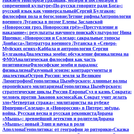
Нижнем Новгороде
Традиция, модерн и постмодерн в
современной культуре
«По-русски говорите ради Бога»:
русский язык как универсальный
Сергий Булгаков:
философия пола и богословие
Летние рифмы
Антропология
военного Луганска в поэме Елены Заславской
«Новороссия гроз. Новороссия грёз»
«Преступление и
наказание»: результаты научного поиска
Культуролог Нина
Ищенко: «Новороссия и Соледар: сакральные топосы
Донбасса»
Литература военного Луганска в «Северо-
Муйских огнях»
Каббала и антропология Сергия
Булгакова
Диалектика зомби: обсуждение физикализма на
ФМО
Аналитическая философия как часть
позитивизма
Философские зомби и парадокс
физикализма
Разумный эгоизм: контраргументы и
диалектика
Остров Россия: земля за Великим
Лимитрофом
Геополитика Цымбурского: длинные волны
европейского милитаризма
Геополитика Цымбурского:
стратегические циклы Россия-Европа
Суд и казнь Сократа:
человек против Законов космоса
Как Сократ учит делать
зло
«Четвертая стража»: милитаристы на рубеже
Империи
«Соледар» и «Новороссия» в Питере: звёзды,
война, Русская весна и русская реконкиста
Дорама
«Мышь»: древнейший детектив и родители
Дорама
«Мышь»: новый Эдип и наука в роли
Аполлона
Геополитика: от географии до риторики
«Сказка