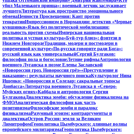
упадка Оттоманской империи» Дмитрия Кантемира
«Кто
убил Маленького принца»: военный летчик заслуживает
лучшего
Литература как пространство эмоционального
обмена
Ценности Просвещения: Кант против
теократии
Импрессионизм в Нормандии: детектив «Черные
кувшинки»
Язык без политической мобилизации:
реальность против схемы
Имперская национальная
политика и устная культура
«Буй-тур блюз»: фэнтези в
Нижнем Новгороде
Традиция, модерн и постмодерн в
современной культуре
«По-русски говорите ради Бога»:
русский язык как универсальный
Сергий Булгаков:
философия пола и богословие
Летние рифмы
Антропология
военного Луганска в поэме Елены Заславской
«Новороссия гроз. Новороссия грёз»
«Преступление и
наказание»: результаты научного поиска
Культуролог Нина
Ищенко: «Новороссия и Соледар: сакральные топосы
Донбасса»
Литература военного Луганска в «Северо-
Муйских огнях»
Каббала и антропология Сергия
Булгакова
Диалектика зомби: обсуждение физикализма на
ФМО
Аналитическая философия как часть
позитивизма
Философские зомби и парадокс
физикализма
Разумный эгоизм: контраргументы и
диалектика
Остров Россия: земля за Великим
Лимитрофом
Геополитика Цымбурского: длинные волны
европейского милитаризма
Геополитика Цымбурского: