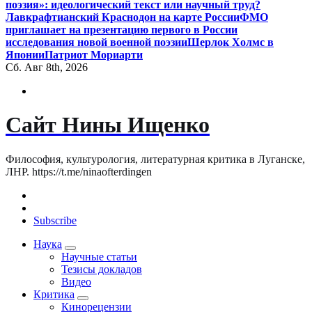
поэзия»: идеологический текст или научный труд?
Лавкрафтианский Краснодон на карте России
ФМО
приглашает на презентацию первого в России
исследования новой военной поэзии
Шерлок Холмс в
Японии
Патриот Мориарти
Сб. Авг 8th, 2026
Сайт Нины Ищенко
Философия, культурология, литературная критика в Луганске,
ЛНР. https://t.me/ninaofterdingen
Subscribe
Наука
Научные статьи
Тезисы докладов
Видео
Критика
Кинорецензии