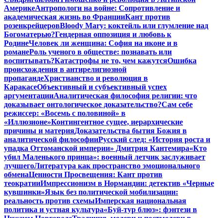
Америке
Антропологи на войне: Сопротивление и
академическая жизнь во Франции
Кант против
розенкрейцеров
Bloody Mary: коктейль или глумление над
Богоматерью?
Гендерная оппозиция и любовь к
Родине
Человек ли женщина: София на иконе и в
романе
Роль ученого в обществе: познавать или
воспитывать?
Катастрофы не то, чем кажутся
Ошибка
происхождения в антирелигиозной
пропаганде
Христианство и революция в
Каракасе
Объективный и субъективный успех
аргументации
Аналитическая философия религии: что
доказывает онтологическое доказательство?
Сам себе
режиссер: «Восемь с половиной» в
«Иллюзионе»
Контингентное сущее, иерархические
причины и материя
Доказательства бытия Божия в
аналитической философии
Русский след: «История роста и
упадка Оттоманской империи» Дмитрия Кантемира
«Кто
убил Маленького принца»: военный летчик заслуживает
лучшего
Литература как пространство эмоционального
обмена
Ценности Просвещения: Кант против
теократии
Импрессионизм в Нормандии: детектив «Черные
кувшинки»
Язык без политической мобилизации:
реальность против схемы
Имперская национальная
политика и устная культура
«Буй-тур блюз»: фэнтези в