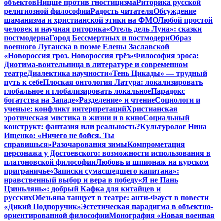
объектов
Ницше против гностицизма
Риторика русской
религиозной философии
Радость читателя
Обсуждение
шаманизма и христианской этики на ФМО
Любой простой
человек и научная риторика
«Отель дель Луна»: сказки
постмодерна
Город Бессмертных и постмодерн
Образ
военного Луганска в поэме Елены Заславской
«Новороссия гроз. Новороссия грёз»
Философия эроса:
Диотима-воительница в литературе и современном
театре
Диалектика научности
«Тень Цикады» — трудный
путь к себе
Плоская онтология Латура: локализировать
глобальное и глобализировать локальное
Парадокс
богатства на Западе
«Разделение» и чтение
Социологи и
ученые: конфликт интерпретаций
Христианская
эротическая мистика в жизни и в кино
Социальный
конструкт: фантазия или реальность?
Культуролог Нина
Ищенко: «Ничего не бойся. Ты
справишься»
Разочарования зимы
Компрометация
персонажа у Достоевского: возможности использования в
платоновской философии
Любовь и шпионаж на курском
приграничье
«Записки сумасшедшего капитана»:
нравственный выбор и вера в победу
«Я не Пань
Цзиньлянь»: добрый Кафка для китайцев и
русских
Обезьяна танцует в театре: анти-Фауст в повести
«Дикий Подпоручик»
Эстетическая парадигма в объектно-
ориентированной философии
Монография «Новая военная