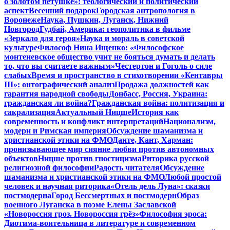
о золотом петушке»: теологический и политический
аспект
Весенний подарок
Городская антропология в
Воронеже
Наука, Пушкин, Луганск, Нижний
Новгород
Гудбай, Америка: геополитика в фильме
«Зеркало для героя»
Наука и мораль в советской
культуре
Философ Нина Ищенко: «Философское
монтеневское общество учит не бояться думать и делать
то, что вы считаете важным»
Честертон и Гоголь о силе
слабых
Время и пространство в стихотворении «Кентавры
III»: онтографический анализ
Продажа должностей как
гарантия народной свободы
Донбасс, Россия, Украина:
гражданская ли война?
Гражданская война: политизация и
сакрализация
Актуальный Ницше
История как
современность и конфликт интерпретаций
Национализм,
модерн и Римская империя
Обсуждение шаманизма и
христианской этики на ФМО
Данте, Кант, Харман:
пронизывающее мир сияние любви против автономных
объектов
Ницше против гностицизма
Риторика русской
религиозной философии
Радость читателя
Обсуждение
шаманизма и христианской этики на ФМО
Любой простой
человек и научная риторика
«Отель дель Луна»: сказки
постмодерна
Город Бессмертных и постмодерн
Образ
военного Луганска в поэме Елены Заславской
«Новороссия гроз. Новороссия грёз»
Философия эроса:
Диотима-воительница в литературе и современном