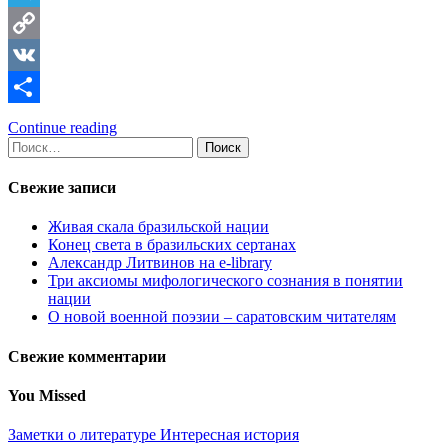
Telegram
Copy
Link
VK
Отправить
Continue reading
Найти:
Свежие записи
Живая скала бразильской нации
Конец света в бразильских сертанах
Александр Литвинов на e-library
Три аксиомы мифологического сознания в понятии
нации
О новой военной поэзии – саратовским читателям
Свежие комментарии
You Missed
Заметки о литературе
Интересная история