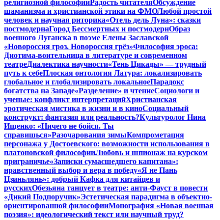
религиозной философии
Радость читателя
Обсуждение
шаманизма и христианской этики на ФМО
Любой простой
человек и научная риторика
«Отель дель Луна»: сказки
постмодерна
Город Бессмертных и постмодерн
Образ
военного Луганска в поэме Елены Заславской
«Новороссия гроз. Новороссия грёз»
Философия эроса:
Диотима-воительница в литературе и современном
театре
Диалектика научности
«Тень Цикады» — трудный
путь к себе
Плоская онтология Латура: локализировать
глобальное и глобализировать локальное
Парадокс
богатства на Западе
«Разделение» и чтение
Социологи и
ученые: конфликт интерпретаций
Христианская
эротическая мистика в жизни и в кино
Социальный
конструкт: фантазия или реальность?
Культуролог Нина
Ищенко: «Ничего не бойся. Ты
справишься»
Разочарования зимы
Компрометация
персонажа у Достоевского: возможности использования в
платоновской философии
Любовь и шпионаж на курском
приграничье
«Записки сумасшедшего капитана»:
нравственный выбор и вера в победу
«Я не Пань
Цзиньлянь»: добрый Кафка для китайцев и
русских
Обезьяна танцует в театре: анти-Фауст в повести
«Дикий Подпоручик»
Эстетическая парадигма в объектно-
ориентированной философии
Монография «Новая военная
поэзия»: идеологический текст или научный труд?