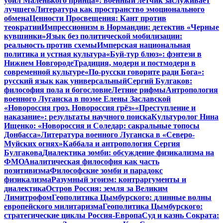
убил Маленького принца»: военный летчик заслуживает
лучшего
Литература как пространство эмоционального
обмена
Ценности Просвещения: Кант против
теократии
Импрессионизм в Нормандии: детектив «Черные
кувшинки»
Язык без политической мобилизации:
реальность против схемы
Имперская национальная
политика и устная культура
«Буй-тур блюз»: фэнтези в
Нижнем Новгороде
Традиция, модерн и постмодерн в
современной культуре
«По-русски говорите ради Бога»:
русский язык как универсальный
Сергий Булгаков:
философия пола и богословие
Летние рифмы
Антропология
военного Луганска в поэме Елены Заславской
«Новороссия гроз. Новороссия грёз»
«Преступление и
наказание»: результаты научного поиска
Культуролог Нина
Ищенко: «Новороссия и Соледар: сакральные топосы
Донбасса»
Литература военного Луганска в «Северо-
Муйских огнях»
Каббала и антропология Сергия
Булгакова
Диалектика зомби: обсуждение физикализма на
ФМО
Аналитическая философия как часть
позитивизма
Философские зомби и парадокс
физикализма
Разумный эгоизм: контраргументы и
диалектика
Остров Россия: земля за Великим
Лимитрофом
Геополитика Цымбурского: длинные волны
европейского милитаризма
Геополитика Цымбурского:
стратегические циклы Россия-Европа
Суд и казнь Сократа: