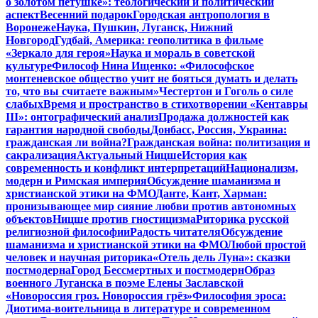
о золотом петушке»: теологический и политический
аспект
Весенний подарок
Городская антропология в
Воронеже
Наука, Пушкин, Луганск, Нижний
Новгород
Гудбай, Америка: геополитика в фильме
«Зеркало для героя»
Наука и мораль в советской
культуре
Философ Нина Ищенко: «Философское
монтеневское общество учит не бояться думать и делать
то, что вы считаете важным»
Честертон и Гоголь о силе
слабых
Время и пространство в стихотворении «Кентавры
III»: онтографический анализ
Продажа должностей как
гарантия народной свободы
Донбасс, Россия, Украина:
гражданская ли война?
Гражданская война: политизация и
сакрализация
Актуальный Ницше
История как
современность и конфликт интерпретаций
Национализм,
модерн и Римская империя
Обсуждение шаманизма и
христианской этики на ФМО
Данте, Кант, Харман:
пронизывающее мир сияние любви против автономных
объектов
Ницше против гностицизма
Риторика русской
религиозной философии
Радость читателя
Обсуждение
шаманизма и христианской этики на ФМО
Любой простой
человек и научная риторика
«Отель дель Луна»: сказки
постмодерна
Город Бессмертных и постмодерн
Образ
военного Луганска в поэме Елены Заславской
«Новороссия гроз. Новороссия грёз»
Философия эроса:
Диотима-воительница в литературе и современном