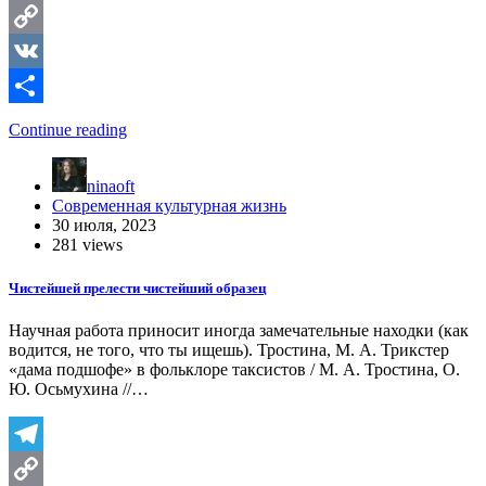
Telegram
Copy
Link
VK
Отправить
Continue reading
ninaoft
Современная культурная жизнь
30 июля, 2023
281 views
Чистейшей прелести чистейший образец
Научная работа приносит иногда замечательные находки (как
водится, не того, что ты ищешь). Тростина, М. А. Трикстер
«дама подшофе» в фольклоре таксистов / М. А. Тростина, О.
Ю. Осьмухина //…
Telegram