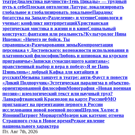
театре
Диалектика научности
«Тень Цикады» — трудный
путь к себе
Плоская онтология Латура: локализировать
глобальное и глобализировать локальное
Парадокс
богатства на Западе
«Разделение» и чтение
Социологи и
ученые: конфликт интерпретаций
Христианская
эротическая мистика в жизни и в кино
Социальный
конструкт: фантазия или реальность?
Культуролог Нина
Ищенко: «Ничего не бойся. Ты
справишься»
Разочарования зимы
Компрометация
персонажа у Достоевского: возможности использования в
платоновской философии
Любовь и шпионаж на курском
приграничье
«Записки сумасшедшего капитана»:
нравственный выбор и вера в победу
«Я не Пань
Цзиньлянь»: добрый Кафка для китайцев и
русских
Обезьяна танцует в театре: анти-Фауст в повести
«Дикий Подпоручик»
Эстетическая парадигма в объектно-
ориентированной философии
Монография «Новая военная
поэзия»: идеологический текст или научный труд?
Лавкрафтианский Краснодон на карте России
ФМО
приглашает на презентацию первого в России
исследования новой военной поэзии
Шерлок Холмс в
Японии
Патриот Мориарти
Модерн как катехон: отмена
Страшного суда в Новое время
Редкое явление
национального характера
Пт. Авг 7th, 2026