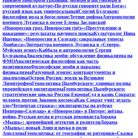
Нижнем Новгороде
Традиция, модерн и постмодерн в
современной культуре
«По-русски говорите ради Бога»:
русский язык как универсальный
Сергий Булгаков:
философия пола и богословие
Летние рифмы
Антропология
военного Луганска в поэме Елены Заславской
«Новороссия гроз. Новороссия грёз»
«Преступление и
наказание»: результаты научного поиска
Культуролог Нина
Ищенко: «Новороссия и Соледар: сакральные топосы
Донбасса»
Литература военного Луганска в «Северо-
Муйских огнях»
Каббала и антропология Сергия
Булгакова
Диалектика зомби: обсуждение физикализма на
ФМО
Аналитическая философия как часть
позитивизма
Философские зомби и парадокс
физикализма
Разумный эгоизм: контраргументы и
диалектика
Остров Россия: земля за Великим
Лимитрофом
Геополитика Цымбурского: длинные волны
европейского милитаризма
Геополитика Цымбурского:
стратегические циклы Россия-Европа
Суд и казнь Сократа:
человек против Законов космоса
Как Сократ учит делать
зло
«Четвертая стража»: милитаристы на рубеже
Империи
«Соледар» и «Новороссия» в Питере: звёзды,
война, Русская весна и русская реконкиста
Дорама
«Мышь»: древнейший детектив и родители
Дорама
«Мышь»: новый Эдип и наука в роли
Аполлона
Геополитика: от географии до риторики
«Сказка