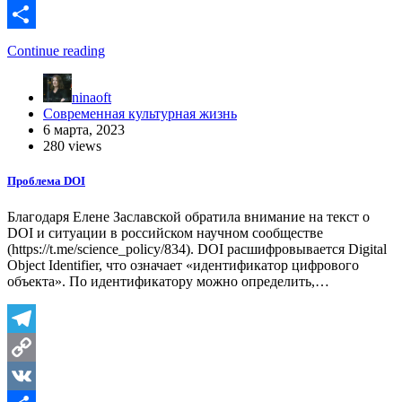
Link
VK
Отправить
Continue reading
ninaoft
Современная культурная жизнь
6 марта, 2023
280 views
Проблема DOI
Благодаря Елене Заславской обратила внимание на текст о
DOI и ситуации в российском научном сообществе
(https://t.me/science_policy/834). DOI расшифровывается Digital
Object Identifier, что означает «идентификатор цифрового
объекта». По идентификатору можно определить,…
Telegram
Copy