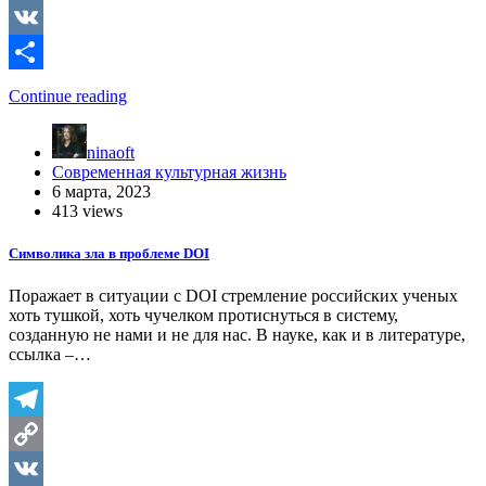
Copy
Link
VK
Отправить
Continue reading
ninaoft
Современная культурная жизнь
6 марта, 2023
413 views
Символика зла в проблеме DOI
Поражает в ситуации c DOI стремление российских ученых
хоть тушкой, хоть чучелком протиснуться в систему,
созданную не нами и не для нас. В науке, как и в литературе,
ссылка –…
Telegram
Copy