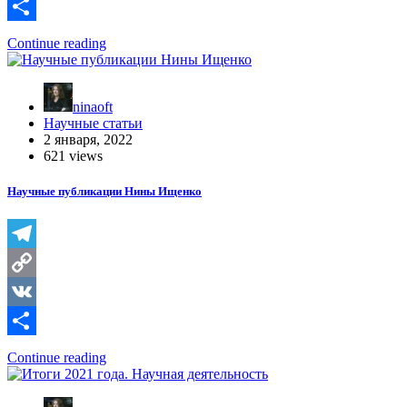
Link
VK
Отправить
Continue reading
ninaoft
Научные статьи
2 января, 2022
621 views
Научные публикации Нины Ищенко
Telegram
Copy
Link
VK
Отправить
Continue reading