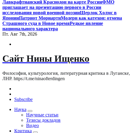
Лавкрафтианский Краснодон на карте России
ФМО
приглашает на презентацию первого в России
исследования новой военной поэзии
Шерлок Холмс в
Японии
Патриот Мориарти
Модерн как катехон: отмена
Страшного суда в Новое время
Редкое явление
национального характера
Пт. Авг 7th, 2026
Сайт Нины Ищенко
Философия, культурология, литературная критика в Луганске,
ЛНР. https://t.me/ninaofterdingen
Subscribe
Наука
Научные статьи
Тезисы докладов
Видео
Критика