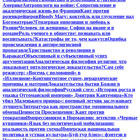
Америке
Антропологи на войне: Сопротивление и
академическая жизнь во Франции
Кант против
розенкрейцеров
Bloody Mary: коктейль или глумление над
Богоматерью?
Гендерная оппозиция и любовь к
Родине
Человек ли женщина: София на иконе и в
романе
Роль ученого в обществе: познавать или
воспитывать?
Катастрофы не то, чем кажутся
Ошибка
происхождения в антирелигиозной
пропаганде
Христианство и революция в
Каракасе
Объективный и субъективный успех
аргументации
Аналитическая философия религии: что
доказывает онтологическое доказательство?
Сам себе
режиссер: «Восемь с половиной» в
«Иллюзионе»
Контингентное сущее, иерархические
причины и материя
Доказательства бытия Божия в
аналитической философии
Русский след: «История роста и
упадка Оттоманской империи» Дмитрия Кантемира
«Кто
убил Маленького принца»: военный летчик заслуживает
лучшего
Литература как пространство эмоционального
обмена
Ценности Просвещения: Кант против
теократии
Импрессионизм в Нормандии: детектив «Черные
кувшинки»
Язык без политической мобилизации:
реальность против схемы
Имперская национальная
политика и устная культура
«Буй-тур блюз»: фэнтези в