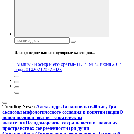
Поиск:
Или проверьте наши популярные категории...
"Мышь"
«Иосиф и его братья»
11.14
1917
2 июня 2014
года
2014
2021
2022
2023
Trending News:
Александр Литвинов на e-library
Три
аксиомы мифологического сознания в понятии нации
О
новой военной поэзии – саратовским
читателям
Псевдоморфозы сакральности в знаковых
пространствах современности
Три души
Свидригайлова
Тимошенко и революция в Латинской