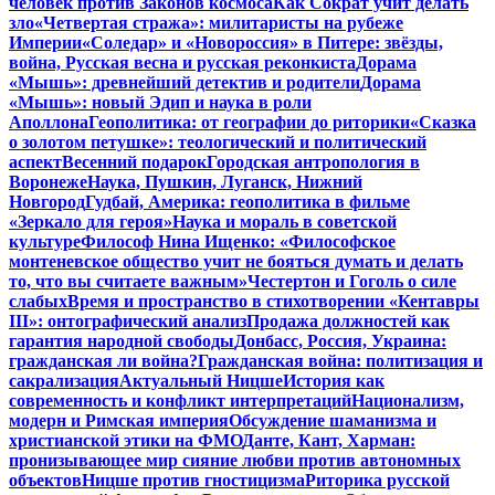
человек против Законов космоса
Как Сократ учит делать
зло
«Четвертая стража»: милитаристы на рубеже
Империи
«Соледар» и «Новороссия» в Питере: звёзды,
война, Русская весна и русская реконкиста
Дорама
«Мышь»: древнейший детектив и родители
Дорама
«Мышь»: новый Эдип и наука в роли
Аполлона
Геополитика: от географии до риторики
«Сказка
о золотом петушке»: теологический и политический
аспект
Весенний подарок
Городская антропология в
Воронеже
Наука, Пушкин, Луганск, Нижний
Новгород
Гудбай, Америка: геополитика в фильме
«Зеркало для героя»
Наука и мораль в советской
культуре
Философ Нина Ищенко: «Философское
монтеневское общество учит не бояться думать и делать
то, что вы считаете важным»
Честертон и Гоголь о силе
слабых
Время и пространство в стихотворении «Кентавры
III»: онтографический анализ
Продажа должностей как
гарантия народной свободы
Донбасс, Россия, Украина:
гражданская ли война?
Гражданская война: политизация и
сакрализация
Актуальный Ницше
История как
современность и конфликт интерпретаций
Национализм,
модерн и Римская империя
Обсуждение шаманизма и
христианской этики на ФМО
Данте, Кант, Харман:
пронизывающее мир сияние любви против автономных
объектов
Ницше против гностицизма
Риторика русской