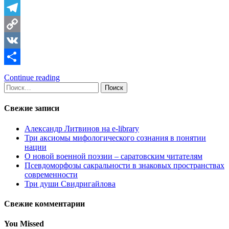
Telegram
Copy
Link
VK
Отправить
Continue reading
Найти:
Свежие записи
Александр Литвинов на e-library
Три аксиомы мифологического сознания в понятии
нации
О новой военной поэзии – саратовским читателям
Псевдоморфозы сакральности в знаковых пространствах
современности
Три души Свидригайлова
Свежие комментарии
You Missed