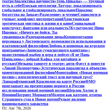
театре
Диалектика научности
«Тень Цикады» — трудный
путь к себе
Плоская онтология Латура: локализировать
глобальное и глобализировать локальное
Парадокс
богатства на Западе
«Разделение» и чтение
Социологи и
ученые: конфликт интерпретаций
Христианская
эротическая мистика в жизни и в кино
Социальный
конструкт: фантазия или реальность?
Культуролог Нина
Ищенко: «Ничего не бойся. Ты
справишься»
Разочарования зимы
Компрометация
персонажа у Достоевского: возможности использования в
платоновской философии
Любовь и шпионаж на курском
приграничье
«Записки сумасшедшего капитана»:
нравственный выбор и вера в победу
«Я не Пань
Цзиньлянь»: добрый Кафка для китайцев и
русских
Обезьяна танцует в театре: анти-Фауст в повести
«Дикий Подпоручик»
Эстетическая парадигма в объектно-
ориентированной философии
Монография «Новая военная
поэзия»: идеологический текст или научный труд?
Лавкрафтианский Краснодон на карте России
ФМО
приглашает на презентацию первого в России
исследования новой военной поэзии
Шерлок Холмс в
Японии
Патриот Мориарти
Модерн как катехон: отмена
Страшного суда в Новое время
Редкое явление
национального характера
Пт. Авг 7th, 2026