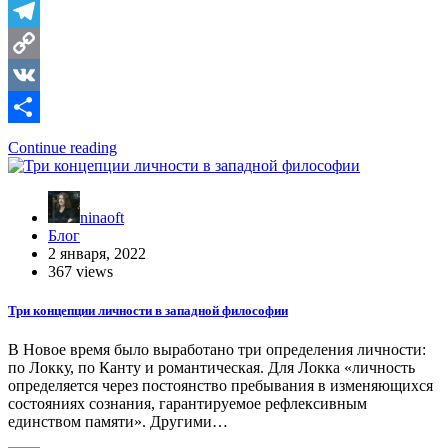
Telegram
Copy
Link
VK
Отправить
Continue reading
ninaoft
Блог
2 января, 2022
367 views
Три концепции личности в западной философии
В Новое время было выработано три определения личности:
по Локку, по Канту и романтическая. Для Локка «личность
определяется через постоянство пребывания в изменяющихся
состояниях сознания, гарантируемое рефлексивным
единством памяти». Другими…