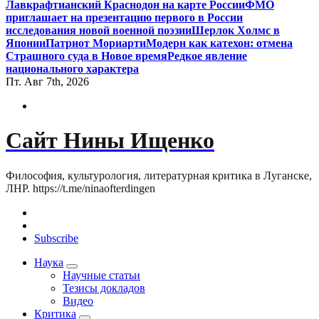
Лавкрафтианский Краснодон на карте России
ФМО
приглашает на презентацию первого в России
исследования новой военной поэзии
Шерлок Холмс в
Японии
Патриот Мориарти
Модерн как катехон: отмена
Страшного суда в Новое время
Редкое явление
национального характера
Пт. Авг 7th, 2026
Сайт Нины Ищенко
Философия, культурология, литературная критика в Луганске,
ЛНР. https://t.me/ninaofterdingen
Subscribe
Наука
Научные статьи
Тезисы докладов
Видео
Критика