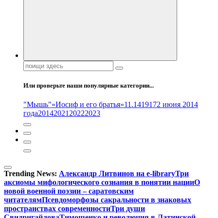
Поиск:
Или проверьте наши популярные категории...
"Мышь"
«Иосиф и его братья»
11.14
1917
2 июня 2014
года
2014
2021
2022
2023
Trending News:
Александр Литвинов на e-library
Три
аксиомы мифологического сознания в понятии нации
О
новой военной поэзии – саратовским
читателям
Псевдоморфозы сакральности в знаковых
пространствах современности
Три души
Свидригайлова
Тимошенко и революция в Латинской