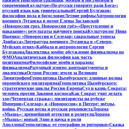
Нижнем Новгороде
Традиция, модерн и постмодерн в
современной культуре
«По-русски говорите ради Бога»:
русский язык как универсальный
Сергий Булгаков:
философия пола и богословие
Летние рифмы
Антропология
военного Луганска в поэме Елены Заславской
«Новороссия гроз. Новороссия грёз»
«Преступление и
наказание»: результаты научного поиска
Культуролог Нина
Ищенко: «Новороссия и Соледар: сакральные топосы
Донбасса»
Литература военного Луганска в «Северо-
Муйских огнях»
Каббала и антропология Сергия
Булгакова
Диалектика зомби: обсуждение физикализма на
ФМО
Аналитическая философия как часть
позитивизма
Философские зомби и парадокс
физикализма
Разумный эгоизм: контраргументы и
диалектика
Остров Россия: земля за Великим
Лимитрофом
Геополитика Цымбурского: длинные волны
европейского милитаризма
Геополитика Цымбурского:
стратегические циклы Россия-Европа
Суд и казнь Сократа:
человек против Законов космоса
Как Сократ учит делать
зло
«Четвертая стража»: милитаристы на рубеже
Империи
«Соледар» и «Новороссия» в Питере: звёзды,
война, Русская весна и русская реконкиста
Дорама
«Мышь»: древнейший детектив и родители
Дорама
«Мышь»: новый Эдип и наука в роли
Аполлона
Геополитика: от географии до риторики
«Сказка