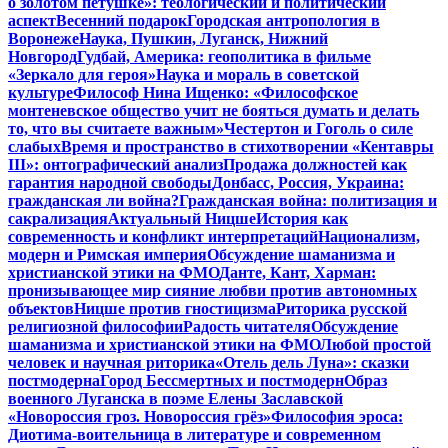
о золотом петушке»: теологический и политический
аспект
Весенний подарок
Городская антропология в
Воронеже
Наука, Пушкин, Луганск, Нижний
Новгород
Гудбай, Америка: геополитика в фильме
«Зеркало для героя»
Наука и мораль в советской
культуре
Философ Нина Ищенко: «Философское
монтеневское общество учит не бояться думать и делать
то, что вы считаете важным»
Честертон и Гоголь о силе
слабых
Время и пространство в стихотворении «Кентавры
III»: онтографический анализ
Продажа должностей как
гарантия народной свободы
Донбасс, Россия, Украина:
гражданская ли война?
Гражданская война: политизация и
сакрализация
Актуальный Ницше
История как
современность и конфликт интерпретаций
Национализм,
модерн и Римская империя
Обсуждение шаманизма и
христианской этики на ФМО
Данте, Кант, Харман:
пронизывающее мир сияние любви против автономных
объектов
Ницше против гностицизма
Риторика русской
религиозной философии
Радость читателя
Обсуждение
шаманизма и христианской этики на ФМО
Любой простой
человек и научная риторика
«Отель дель Луна»: сказки
постмодерна
Город Бессмертных и постмодерн
Образ
военного Луганска в поэме Елены Заславской
«Новороссия гроз. Новороссия грёз»
Философия эроса:
Диотима-воительница в литературе и современном