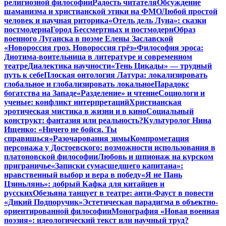
религиозной философии
Радость читателя
Обсуждение
шаманизма и христианской этики на ФМО
Любой простой
человек и научная риторика
«Отель дель Луна»: сказки
постмодерна
Город Бессмертных и постмодерн
Образ
военного Луганска в поэме Елены Заславской
«Новороссия гроз. Новороссия грёз»
Философия эроса:
Диотима-воительница в литературе и современном
театре
Диалектика научности
«Тень Цикады» — трудный
путь к себе
Плоская онтология Латура: локализировать
глобальное и глобализировать локальное
Парадокс
богатства на Западе
«Разделение» и чтение
Социологи и
ученые: конфликт интерпретаций
Христианская
эротическая мистика в жизни и в кино
Социальный
конструкт: фантазия или реальность?
Культуролог Нина
Ищенко: «Ничего не бойся. Ты
справишься»
Разочарования зимы
Компрометация
персонажа у Достоевского: возможности использования в
платоновской философии
Любовь и шпионаж на курском
приграничье
«Записки сумасшедшего капитана»:
нравственный выбор и вера в победу
«Я не Пань
Цзиньлянь»: добрый Кафка для китайцев и
русских
Обезьяна танцует в театре: анти-Фауст в повести
«Дикий Подпоручик»
Эстетическая парадигма в объектно-
ориентированной философии
Монография «Новая военная
поэзия»: идеологический текст или научный труд?