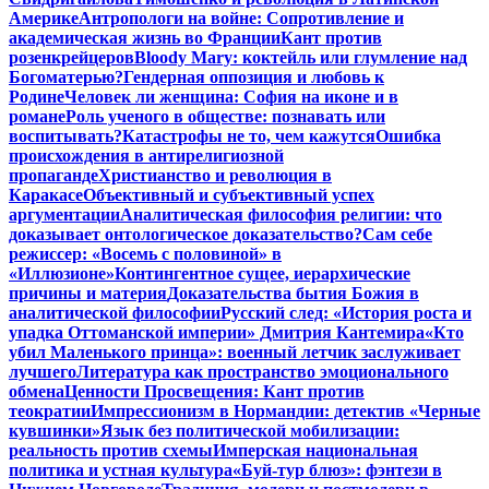
Америке
Антропологи на войне: Сопротивление и
академическая жизнь во Франции
Кант против
розенкрейцеров
Bloody Mary: коктейль или глумление над
Богоматерью?
Гендерная оппозиция и любовь к
Родине
Человек ли женщина: София на иконе и в
романе
Роль ученого в обществе: познавать или
воспитывать?
Катастрофы не то, чем кажутся
Ошибка
происхождения в антирелигиозной
пропаганде
Христианство и революция в
Каракасе
Объективный и субъективный успех
аргументации
Аналитическая философия религии: что
доказывает онтологическое доказательство?
Сам себе
режиссер: «Восемь с половиной» в
«Иллюзионе»
Контингентное сущее, иерархические
причины и материя
Доказательства бытия Божия в
аналитической философии
Русский след: «История роста и
упадка Оттоманской империи» Дмитрия Кантемира
«Кто
убил Маленького принца»: военный летчик заслуживает
лучшего
Литература как пространство эмоционального
обмена
Ценности Просвещения: Кант против
теократии
Импрессионизм в Нормандии: детектив «Черные
кувшинки»
Язык без политической мобилизации:
реальность против схемы
Имперская национальная
политика и устная культура
«Буй-тур блюз»: фэнтези в