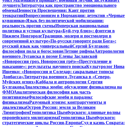
убил Маленького принца»: военный летчик заслуживает
лучшего
Литература как пространство эмоционального
обмена
Ценности Просвещения: Кант против
теократии
Импрессионизм в Нормандии: детектив «Черные
кувшинки»
Язык без политической мобилизации:
реальность против схемы
Имперская национальная
политика и устная культура
«Буй-тур блюз»: фэнтези в
Нижнем Новгороде
Традиция, модерн и постмодерн в
современной культуре
«По-русски говорите ради Бога»:
русский язык как универсальный
Сергий Булгаков:
философия пола и богословие
Летние рифмы
Антропология
военного Луганска в поэме Елены Заславской
«Новороссия гроз. Новороссия грёз»
«Преступление и
наказание»: результаты научного поиска
Культуролог Нина
Ищенко: «Новороссия и Соледар: сакральные топосы
Донбасса»
Литература военного Луганска в «Северо-
Муйских огнях»
Каббала и антропология Сергия
Булгакова
Диалектика зомби: обсуждение физикализма на
ФМО
Аналитическая философия как часть
позитивизма
Философские зомби и парадокс
физикализма
Разумный эгоизм: контраргументы и
диалектика
Остров Россия: земля за Великим
Лимитрофом
Геополитика Цымбурского: длинные волны
европейского милитаризма
Геополитика Цымбурского:
стратегические циклы Россия-Европа
Суд и казнь Сократа: