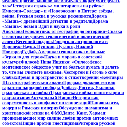
человек против Законов космоса
Как Сократ учит делать
зло
«Четвертая стража»: милитаристы на рубеже
Империи
«Соледар» и «Новороссия» в Питере: звёзды,
война, Русская весна и русская реконкиста
Дорама
«Мышь»: древнейший детектив и родители
Дорама
«Мышь»: новый Эдип и наука в роли
Аполлона
Геополитика: от географии до риторики
«Сказка
о золотом петушке»: теологический и политический
аспект
Весенний подарок
Городская антропология в
Воронеже
Наука, Пушкин, Луганск, Нижний
Новгород
Гудбай, Америка: геополитика в фильме
«Зеркало для героя»
Наука и мораль в советской
культуре
Философ Нина Ищенко: «Философское
монтеневское общество учит не бояться думать и делать
то, что вы считаете важным»
Честертон и Гоголь о силе
слабых
Время и пространство в стихотворении «Кентавры
III»: онтографический анализ
Продажа должностей как
гарантия народной свободы
Донбасс, Россия, Украина:
гражданская ли война?
Гражданская война: политизация и
сакрализация
Актуальный Ницше
История как
современность и конфликт интерпретаций
Национализм,
модерн и Римская империя
Обсуждение шаманизма и
христианской этики на ФМО
Данте, Кант, Харман:
пронизывающее мир сияние любви против автономных
объектов
Ницше против гностицизма
Риторика русской