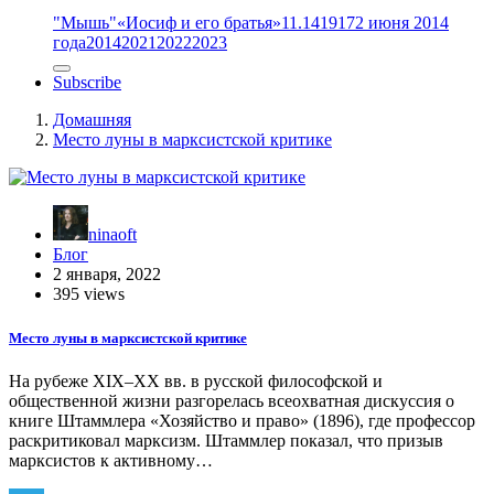
"Мышь"
«Иосиф и его братья»
11.14
1917
2 июня 2014
года
2014
2021
2022
2023
Subscribe
Домашняя
Место луны в марксистской критике
ninaoft
Блог
2 января, 2022
395 views
Место луны в марксистской критике
На рубеже XIX–XX вв. в русской философской и
общественной жизни разгорелась всеохватная дискуссия о
книге Штаммлера «Хозяйство и право» (1896), где профессор
раскритиковал марксизм. Штаммлер показал, что призыв
марксистов к активному…