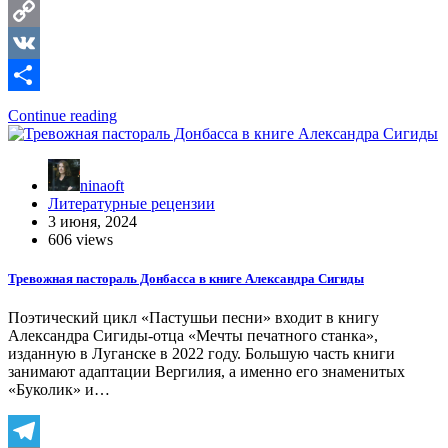
Telegram
Copy
Link
VK
Отправить
Continue reading
ninaoft
Литературные рецензии
3 июня, 2024
606 views
Тревожная пастораль Донбасса в книге Александра Сигиды
Поэтический цикл «Пастушьи песни» входит в книгу
Александра Сигиды-отца «Мечты печатного станка»,
изданную в Луганске в 2022 году. Большую часть книги
занимают адаптации Вергилия, а именно его знаменитых
«Буколик» и…