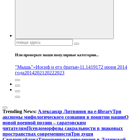
Поиск:
Или проверьте наши популярные категории...
"Мышь"
«Иосиф и его братья»
11.14
1917
2 июня 2014
года
2014
2021
2022
2023
Trending News:
Александр Литвинов на e-library
Три
аксиомы мифологического сознания в понятии нации
О
новой военной поэзии – саратовским
читателям
Псевдоморфозы сакральности в знаковых
пространствах современности
Три души
Свидригайлова
Тимошенко и революция в Латинской