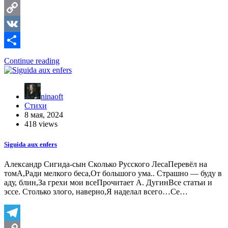
Telegram
Copy
Link
VK
Отправить
Continue reading
ninaoft
Стихи
8 мая, 2024
418 views
Siguida aux enfers
Александр Сигида-сын Сколько Русского ЛесаПеревёл на
томА,Ради мелкого беса,От большого ума.. Страшно — буду в
аду, блин,За грехи мои всеПрочитает А. ДугинВсе статьи и
эссе. Столько злого, наверно,Я наделал всего…Се…