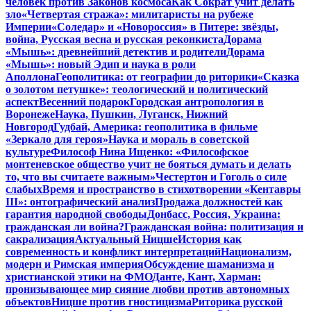
человек против Законов космоса
Как Сократ учит делать
зло
«Четвертая стража»: милитаристы на рубеже
Империи
«Соледар» и «Новороссия» в Питере: звёзды,
война, Русская весна и русская реконкиста
Дорама
«Мышь»: древнейший детектив и родители
Дорама
«Мышь»: новый Эдип и наука в роли
Аполлона
Геополитика: от географии до риторики
«Сказка
о золотом петушке»: теологический и политический
аспект
Весенний подарок
Городская антропология в
Воронеже
Наука, Пушкин, Луганск, Нижний
Новгород
Гудбай, Америка: геополитика в фильме
«Зеркало для героя»
Наука и мораль в советской
культуре
Философ Нина Ищенко: «Философское
монтеневское общество учит не бояться думать и делать
то, что вы считаете важным»
Честертон и Гоголь о силе
слабых
Время и пространство в стихотворении «Кентавры
III»: онтографический анализ
Продажа должностей как
гарантия народной свободы
Донбасс, Россия, Украина:
гражданская ли война?
Гражданская война: политизация и
сакрализация
Актуальный Ницше
История как
современность и конфликт интерпретаций
Национализм,
модерн и Римская империя
Обсуждение шаманизма и
христианской этики на ФМО
Данте, Кант, Харман:
пронизывающее мир сияние любви против автономных
объектов
Ницше против гностицизма
Риторика русской