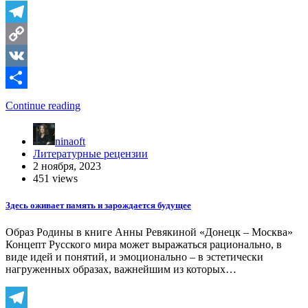
Telegram
Copy
Link
VK
Отправить
Continue reading
ninaoft
Литературные рецензии
2 ноября, 2023
451 views
Здесь оживает память и зарождается будущее
Образ Родины в книге Анны Ревякиной «Донецк – Москва»
Концепт Русского мира может выражаться рационально, в
виде идей и понятий, и эмоционально – в эстетически
нагруженных образах, важнейшим из которых…