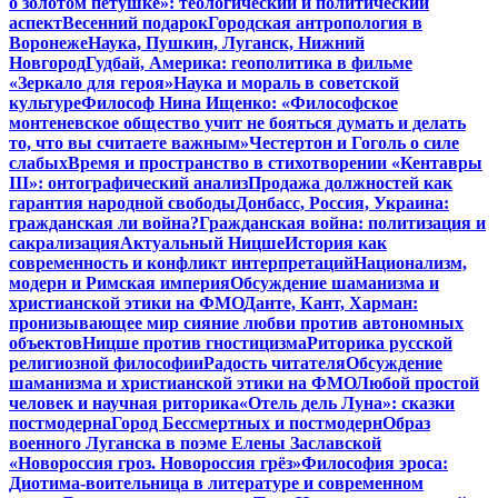
о золотом петушке»: теологический и политический
аспект
Весенний подарок
Городская антропология в
Воронеже
Наука, Пушкин, Луганск, Нижний
Новгород
Гудбай, Америка: геополитика в фильме
«Зеркало для героя»
Наука и мораль в советской
культуре
Философ Нина Ищенко: «Философское
монтеневское общество учит не бояться думать и делать
то, что вы считаете важным»
Честертон и Гоголь о силе
слабых
Время и пространство в стихотворении «Кентавры
III»: онтографический анализ
Продажа должностей как
гарантия народной свободы
Донбасс, Россия, Украина:
гражданская ли война?
Гражданская война: политизация и
сакрализация
Актуальный Ницше
История как
современность и конфликт интерпретаций
Национализм,
модерн и Римская империя
Обсуждение шаманизма и
христианской этики на ФМО
Данте, Кант, Харман:
пронизывающее мир сияние любви против автономных
объектов
Ницше против гностицизма
Риторика русской
религиозной философии
Радость читателя
Обсуждение
шаманизма и христианской этики на ФМО
Любой простой
человек и научная риторика
«Отель дель Луна»: сказки
постмодерна
Город Бессмертных и постмодерн
Образ
военного Луганска в поэме Елены Заславской
«Новороссия гроз. Новороссия грёз»
Философия эроса:
Диотима-воительница в литературе и современном