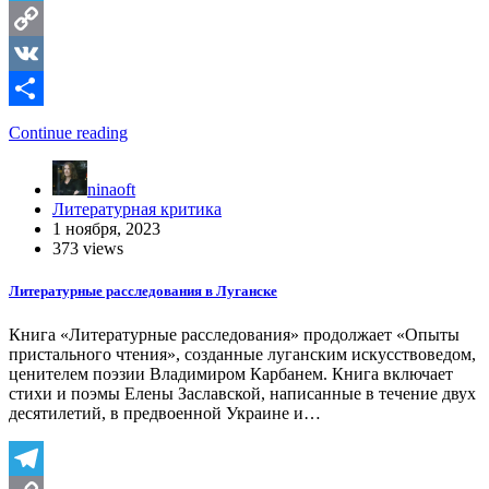
Telegram
Copy
Link
VK
Отправить
Continue reading
ninaoft
Литературная критика
1 ноября, 2023
373 views
Литературные расследования в Луганске
Книга «Литературные расследования» продолжает «Опыты
пристального чтения», созданные луганским искусствоведом,
ценителем поэзии Владимиром Карбанем. Книга включает
стихи и поэмы Елены Заславской, написанные в течение двух
десятилетий, в предвоенной Украине и…