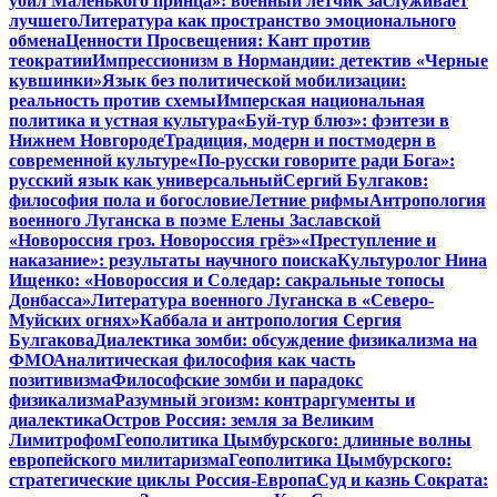
убил Маленького принца»: военный летчик заслуживает
лучшего
Литература как пространство эмоционального
обмена
Ценности Просвещения: Кант против
теократии
Импрессионизм в Нормандии: детектив «Черные
кувшинки»
Язык без политической мобилизации:
реальность против схемы
Имперская национальная
политика и устная культура
«Буй-тур блюз»: фэнтези в
Нижнем Новгороде
Традиция, модерн и постмодерн в
современной культуре
«По-русски говорите ради Бога»:
русский язык как универсальный
Сергий Булгаков:
философия пола и богословие
Летние рифмы
Антропология
военного Луганска в поэме Елены Заславской
«Новороссия гроз. Новороссия грёз»
«Преступление и
наказание»: результаты научного поиска
Культуролог Нина
Ищенко: «Новороссия и Соледар: сакральные топосы
Донбасса»
Литература военного Луганска в «Северо-
Муйских огнях»
Каббала и антропология Сергия
Булгакова
Диалектика зомби: обсуждение физикализма на
ФМО
Аналитическая философия как часть
позитивизма
Философские зомби и парадокс
физикализма
Разумный эгоизм: контраргументы и
диалектика
Остров Россия: земля за Великим
Лимитрофом
Геополитика Цымбурского: длинные волны
европейского милитаризма
Геополитика Цымбурского:
стратегические циклы Россия-Европа
Суд и казнь Сократа: