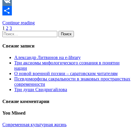
Copy
Link
VK
Отправить
Continue reading
Пагинация
1
2
3
Найти:
записей
Свежие записи
Александр Литвинов на e-library
Три аксиомы мифологического сознания в понятии
нации
О новой военной поэзии – саратовским читателям
Псевдоморфозы сакральности в знаковых пространствах
современности
Три души Свидригайлова
Свежие комментарии
You Missed
Современная культурная жизнь