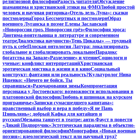
религиозной философии
Радость читателя
Обсуждение
шаманизма и христианской этики на ФМО
Любой простой
человек и научная риторика
«Отель дель Луна»: сказки
постмодерна
Город Бессмертных и постмодерн
Образ
военного Луганска в поэме Елены Заславской
«Новороссия гроз. Новороссия грёз»
Философия эроса:
Диотима-воительница в литературе и современном
театре
Диалектика научности
«Тень Цикады» — трудный
путь к себе
Плоская онтология Латура: локализировать
глобальное и глобализировать локальное
Парадокс
богатства на Западе
«Разделение» и чтение
Социологи и
ученые: конфликт интерпретаций
Христианская
эротическая мистика в жизни и в кино
Социальный
конструкт: фантазия или реальность?
Культуролог Нина
Ищенко: «Ничего не бойся. Ты
справишься»
Разочарования зимы
Компрометация
персонажа у Достоевского: возможности использования в
платоновской философии
Любовь и шпионаж на курском
приграничье
«Записки сумасшедшего капитана»:
нравственный выбор и вера в победу
«Я не Пань
Цзиньлянь»: добрый Кафка для китайцев и
русских
Обезьяна танцует в театре: анти-Фауст в повести
«Дикий Подпоручик»
Эстетическая парадигма в объектно-
ориентированной философии
Монография «Новая военная
поэзия»: идеологический текст или научный труд?