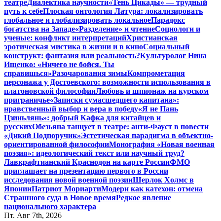
театре
Диалектика научности
«Тень Цикады» — трудный
путь к себе
Плоская онтология Латура: локализировать
глобальное и глобализировать локальное
Парадокс
богатства на Западе
«Разделение» и чтение
Социологи и
ученые: конфликт интерпретаций
Христианская
эротическая мистика в жизни и в кино
Социальный
конструкт: фантазия или реальность?
Культуролог Нина
Ищенко: «Ничего не бойся. Ты
справишься»
Разочарования зимы
Компрометация
персонажа у Достоевского: возможности использования в
платоновской философии
Любовь и шпионаж на курском
приграничье
«Записки сумасшедшего капитана»:
нравственный выбор и вера в победу
«Я не Пань
Цзиньлянь»: добрый Кафка для китайцев и
русских
Обезьяна танцует в театре: анти-Фауст в повести
«Дикий Подпоручик»
Эстетическая парадигма в объектно-
ориентированной философии
Монография «Новая военная
поэзия»: идеологический текст или научный труд?
Лавкрафтианский Краснодон на карте России
ФМО
приглашает на презентацию первого в России
исследования новой военной поэзии
Шерлок Холмс в
Японии
Патриот Мориарти
Модерн как катехон: отмена
Страшного суда в Новое время
Редкое явление
национального характера
Пт. Авг 7th, 2026