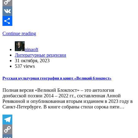
Telegram
Copy
Link
VK
Отправить
Continue reading
ninaoft
Литературные рецензии
31 октября, 2023
537 views
Русская культурная география в книге «Великий блокпост»
Полная версия «Великий Блокпост» – это антология
донбасской поэзии 2014 – 2022 гг., составленная Анной
Ревякиной и опубликованная вторым изданием в 2023 году в
Санкт-Петербурге. В книге собраны стихи сорока пяти…
Telegram