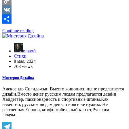
Telegram
Copy
Link
VK
Отправить
Continue reading
ninaoft
Стихи
8 мая, 2024
768 views
Мистерия Дазайна
Александр Сигида-сын Вместо живописи ныне предлагается
дизайн.Вместо денег русским людям предлагается дазайн,
Хайдеггер, пассионарность и спортивные штаны.Как
известно, русским людям деньги вовсе не нужны. Не
растленная Европа, комфортабельный клозет,Русским
людям…