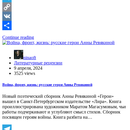
Telegram
Copy
Link
VK
Отправить
Continue reading
ninaoft
Литературные рецензии
9 апреля, 2024
3525 views
Война, фронт, жизнь: русские герои Анны Ревякиной
Новый поэтический сборник Анны Ревякиной «Герои»
вышел в Санкт-Петербургском издательстве «Лира». Книга
проиллюстрирована художником Маратом Магасумовым, чьи
работы подчеркивают и углубляют смысл стихов. Сборник
посвящен героям войны. Книга разбита на…