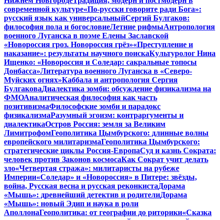
Нижнем Новгороде
Традиция, модерн и постмодерн в
современной культуре
«По-русски говорите ради Бога»:
русский язык как универсальный
Сергий Булгаков:
философия пола и богословие
Летние рифмы
Антропология
военного Луганска в поэме Елены Заславской
«Новороссия гроз. Новороссия грёз»
«Преступление и
наказание»: результаты научного поиска
Культуролог Нина
Ищенко: «Новороссия и Соледар: сакральные топосы
Донбасса»
Литература военного Луганска в «Северо-
Муйских огнях»
Каббала и антропология Сергия
Булгакова
Диалектика зомби: обсуждение физикализма на
ФМО
Аналитическая философия как часть
позитивизма
Философские зомби и парадокс
физикализма
Разумный эгоизм: контраргументы и
диалектика
Остров Россия: земля за Великим
Лимитрофом
Геополитика Цымбурского: длинные волны
европейского милитаризма
Геополитика Цымбурского:
стратегические циклы Россия-Европа
Суд и казнь Сократа:
человек против Законов космоса
Как Сократ учит делать
зло
«Четвертая стража»: милитаристы на рубеже
Империи
«Соледар» и «Новороссия» в Питере: звёзды,
война, Русская весна и русская реконкиста
Дорама
«Мышь»: древнейший детектив и родители
Дорама
«Мышь»: новый Эдип и наука в роли
Аполлона
Геополитика: от географии до риторики
«Сказка