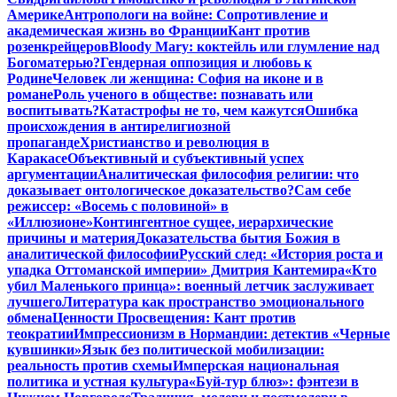
Америке
Антропологи на войне: Сопротивление и
академическая жизнь во Франции
Кант против
розенкрейцеров
Bloody Mary: коктейль или глумление над
Богоматерью?
Гендерная оппозиция и любовь к
Родине
Человек ли женщина: София на иконе и в
романе
Роль ученого в обществе: познавать или
воспитывать?
Катастрофы не то, чем кажутся
Ошибка
происхождения в антирелигиозной
пропаганде
Христианство и революция в
Каракасе
Объективный и субъективный успех
аргументации
Аналитическая философия религии: что
доказывает онтологическое доказательство?
Сам себе
режиссер: «Восемь с половиной» в
«Иллюзионе»
Контингентное сущее, иерархические
причины и материя
Доказательства бытия Божия в
аналитической философии
Русский след: «История роста и
упадка Оттоманской империи» Дмитрия Кантемира
«Кто
убил Маленького принца»: военный летчик заслуживает
лучшего
Литература как пространство эмоционального
обмена
Ценности Просвещения: Кант против
теократии
Импрессионизм в Нормандии: детектив «Черные
кувшинки»
Язык без политической мобилизации:
реальность против схемы
Имперская национальная
политика и устная культура
«Буй-тур блюз»: фэнтези в