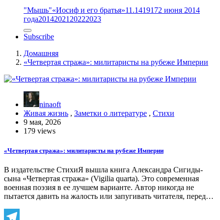
"Мышь"
«Иосиф и его братья»
11.14
1917
2 июня 2014
года
2014
2021
2022
2023
Subscribe
Домашняя
«Четвертая стража»: милитаристы на рубеже Империи
ninaoft
Живая жизнь
,
Заметки о литературе
,
Стихи
9 мая, 2026
179 views
«Четвертая стража»: милитаристы на рубеже Империи
В издательстве СтихиЯ вышла книга Александра Сигиды-
сына «Четвертая стража» (Vigilia quarta). Это современная
военная поэзия в ее лучшем варианте. Автор никогда не
пытается давить на жалость или запугивать читателя, перед…