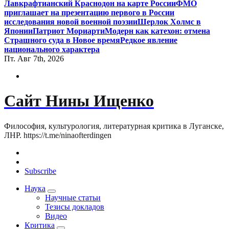
Лавкрафтианский Краснодон на карте России
ФМО
приглашает на презентацию первого в России
исследования новой военной поэзии
Шерлок Холмс в
Японии
Патриот Мориарти
Модерн как катехон: отмена
Страшного суда в Новое время
Редкое явление
национального характера
Пт. Авг 7th, 2026
Сайт Нины Ищенко
Философия, культурология, литературная критика в Луганске,
ЛНР. https://t.me/ninaofterdingen
Subscribe
Наука
Научные статьи
Тезисы докладов
Видео
Критика