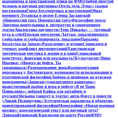
шаманизма и христианской этики на ФМО
Любой простой
человек и научная риторика
«Отель дель Луна»: сказки
постмодерна
Город Бессмертных и постмодерн
Образ
военного Луганска в поэме Елены Заславской
«Новороссия гроз. Новороссия грёз»
Философия эроса:
Диотима-воительница в литературе и современном
театре
Диалектика научности
«Тень Цикады» — трудный
путь к себе
Плоская онтология Латура: локализировать
глобальное и глобализировать локальное
Парадокс
богатства на Западе
«Разделение» и чтение
Социологи и
ученые: конфликт интерпретаций
Христианская
эротическая мистика в жизни и в кино
Социальный
конструкт: фантазия или реальность?
Культуролог Нина
Ищенко: «Ничего не бойся. Ты
справишься»
Разочарования зимы
Компрометация
персонажа у Достоевского: возможности использования в
платоновской философии
Любовь и шпионаж на курском
приграничье
«Записки сумасшедшего капитана»:
нравственный выбор и вера в победу
«Я не Пань
Цзиньлянь»: добрый Кафка для китайцев и
русских
Обезьяна танцует в театре: анти-Фауст в повести
«Дикий Подпоручик»
Эстетическая парадигма в объектно-
ориентированной философии
Монография «Новая военная
поэзия»: идеологический текст или научный труд?
Лавкрафтианский Краснодон на карте России
ФМО