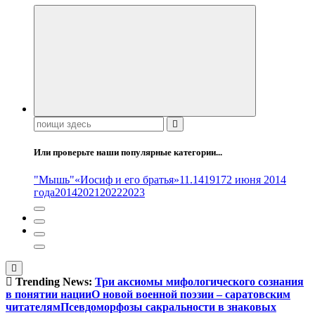
Поиск:
Или проверьте наши популярные категории...
"Мышь"
«Иосиф и его братья»
11.14
1917
2 июня 2014
года
2014
2021
2022
2023
Trending News:
Три аксиомы мифологического сознания
в понятии нации
О новой военной поэзии – саратовским
читателям
Псевдоморфозы сакральности в знаковых