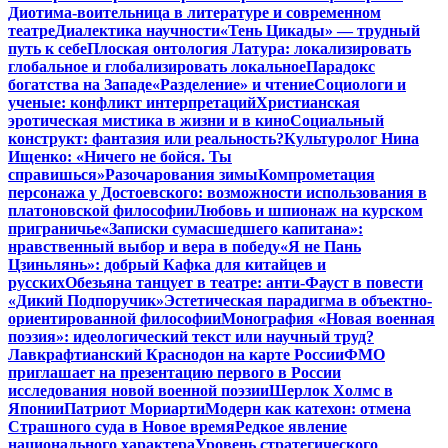
Диотима-воительница в литературе и современном
театре
Диалектика научности
«Тень Цикады» — трудный
путь к себе
Плоская онтология Латура: локализировать
глобальное и глобализировать локальное
Парадокс
богатства на Западе
«Разделение» и чтение
Социологи и
ученые: конфликт интерпретаций
Христианская
эротическая мистика в жизни и в кино
Социальный
конструкт: фантазия или реальность?
Культуролог Нина
Ищенко: «Ничего не бойся. Ты
справишься»
Разочарования зимы
Компрометация
персонажа у Достоевского: возможности использования в
платоновской философии
Любовь и шпионаж на курском
приграничье
«Записки сумасшедшего капитана»:
нравственный выбор и вера в победу
«Я не Пань
Цзиньлянь»: добрый Кафка для китайцев и
русских
Обезьяна танцует в театре: анти-Фауст в повести
«Дикий Подпоручик»
Эстетическая парадигма в объектно-
ориентированной философии
Монография «Новая военная
поэзия»: идеологический текст или научный труд?
Лавкрафтианский Краснодон на карте России
ФМО
приглашает на презентацию первого в России
исследования новой военной поэзии
Шерлок Холмс в
Японии
Патриот Мориарти
Модерн как катехон: отмена
Страшного суда в Новое время
Редкое явление
национального характера
Уровень стратегического