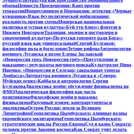
лучшего
Литература как пространство эмоционального
обмена
Ценности Просвещения: Кант против
теократии
Импрессионизм в Нормандии: детектив «Черные
кувшинки»
Язык без политической мобилизации:
реальность против схемы
Имперская национальная
политика и устная культура
«Буй-тур блюз»: фэнтези в
Нижнем Новгороде
Традиция, модерн и постмодерн в
современной культуре
«По-русски говорите ради Бога»:
русский язык как универсальный
Сергий Булгаков:
философия пола и богословие
Летние рифмы
Антропология
военного Луганска в поэме Елены Заславской
«Новороссия гроз. Новороссия грёз»
«Преступление и
наказание»: результаты научного поиска
Культуролог Нина
Ищенко: «Новороссия и Соледар: сакральные топосы
Донбасса»
Литература военного Луганска в «Северо-
Муйских огнях»
Каббала и антропология Сергия
Булгакова
Диалектика зомби: обсуждение физикализма на
ФМО
Аналитическая философия как часть
позитивизма
Философские зомби и парадокс
физикализма
Разумный эгоизм: контраргументы и
диалектика
Остров Россия: земля за Великим
Лимитрофом
Геополитика Цымбурского: длинные волны
европейского милитаризма
Геополитика Цымбурского:
стратегические циклы Россия-Европа
Суд и казнь Сократа:
человек против Законов космоса
Как Сократ учит делать