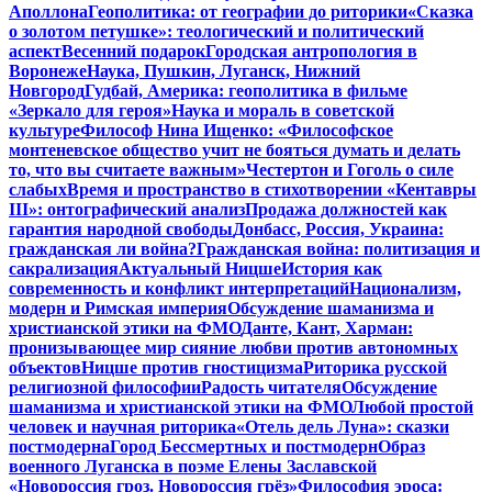
Аполлона
Геополитика: от географии до риторики
«Сказка
о золотом петушке»: теологический и политический
аспект
Весенний подарок
Городская антропология в
Воронеже
Наука, Пушкин, Луганск, Нижний
Новгород
Гудбай, Америка: геополитика в фильме
«Зеркало для героя»
Наука и мораль в советской
культуре
Философ Нина Ищенко: «Философское
монтеневское общество учит не бояться думать и делать
то, что вы считаете важным»
Честертон и Гоголь о силе
слабых
Время и пространство в стихотворении «Кентавры
III»: онтографический анализ
Продажа должностей как
гарантия народной свободы
Донбасс, Россия, Украина:
гражданская ли война?
Гражданская война: политизация и
сакрализация
Актуальный Ницше
История как
современность и конфликт интерпретаций
Национализм,
модерн и Римская империя
Обсуждение шаманизма и
христианской этики на ФМО
Данте, Кант, Харман:
пронизывающее мир сияние любви против автономных
объектов
Ницше против гностицизма
Риторика русской
религиозной философии
Радость читателя
Обсуждение
шаманизма и христианской этики на ФМО
Любой простой
человек и научная риторика
«Отель дель Луна»: сказки
постмодерна
Город Бессмертных и постмодерн
Образ
военного Луганска в поэме Елены Заславской
«Новороссия гроз. Новороссия грёз»
Философия эроса: