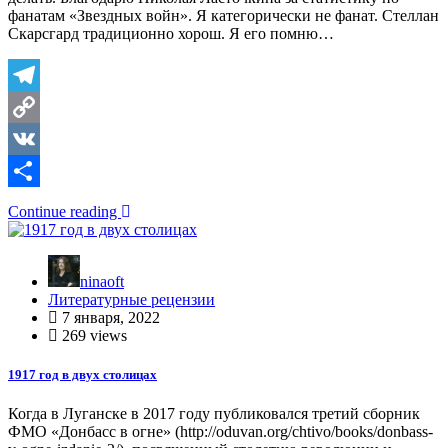
фанатам «Звездных войн». Я категорически не фанат. Стеллан
Скарсгард традиционно хорош. Я его помню…
Telegram
Copy
Link
VK
Отправить
Continue reading
ninaoft
Литературные рецензии
7 января, 2022
269 views
1917 год в двух столицах
Когда в Луганске в 2017 году публиковался третий сборник
ФМО «Донбасс в огне» (http://oduvan.org/chtivo/books/donbass-