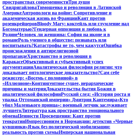
пространствах современности
Три души
Свидригайлова
Тимошенко и революция в Латинской
Америке
Антропологи на войне: Сопротивление и
академическая жизнь во Франции
Кант против
розенкрейцеров
Bloody Mary: коктейль или глумление над
Богоматерью?
Гендерная оппозиция и любовь к
Родине
Человек ли женщина: София на иконе и в
романе
Роль ученого в обществе: познавать или
воспитывать?
Катастрофы не то, чем кажутся
Ошибка
происхождения в антирелигиозной
пропаганде
Христианство и революция в
Каракасе
Объективный и субъективный успех
аргументации
Аналитическая философия религии: что
доказывает онтологическое доказательство?
Сам себе
режиссер: «Восемь с половиной» в
«Иллюзионе»
Контингентное сущее, иерархические
причины и материя
Доказательства бытия Божия в
аналитической философии
Русский след: «История роста и
упадка Оттоманской империи» Дмитрия Кантемира
«Кто
убил Маленького принца»: военный летчик заслуживает
лучшего
Литература как пространство эмоционального
обмена
Ценности Просвещения: Кант против
теократии
Импрессионизм в Нормандии: детектив «Черные
кувшинки»
Язык без политической мобилизации:
реальность против схемы
Имперская национальная