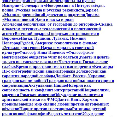
зло
«Четвертая стража»: милитаристы на рубеже
Империи
«Соледар» и «Новороссия» в Питере: звёзды,
война, Русская весна и русская реконкиста
Дорама
«Мышь»: древнейший детектив и родители
Дорама
«Мышь»: новый Эдип и наука в роли
Аполлона
Геополитика: от географии до риторики
«Сказка
о золотом петушке»: теологический и политический
аспект
Весенний подарок
Городская антропология в
Воронеже
Наука, Пушкин, Луганск, Нижний
Новгород
Гудбай, Америка: геополитика в фильме
«Зеркало для героя»
Наука и мораль в советской
культуре
Философ Нина Ищенко: «Философское
монтеневское общество учит не бояться думать и делать
то, что вы считаете важным»
Честертон и Гоголь о силе
слабых
Время и пространство в стихотворении «Кентавры
III»: онтографический анализ
Продажа должностей как
гарантия народной свободы
Донбасс, Россия, Украина:
гражданская ли война?
Гражданская война: политизация и
сакрализация
Актуальный Ницше
История как
современность и конфликт интерпретаций
Национализм,
модерн и Римская империя
Обсуждение шаманизма и
христианской этики на ФМО
Данте, Кант, Харман:
пронизывающее мир сияние любви против автономных
объектов
Ницше против гностицизма
Риторика русской
религиозной философии
Радость читателя
Обсуждение