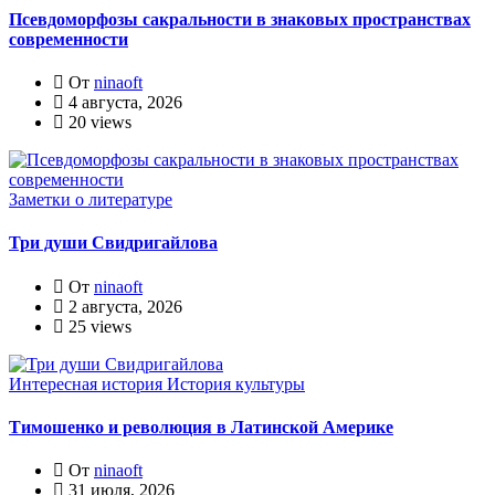
Псевдоморфозы сакральности в знаковых пространствах
современности
От
ninaoft
4 августа, 2026
20 views
Заметки о литературе
Три души Свидригайлова
От
ninaoft
2 августа, 2026
25 views
Интересная история
История культуры
Тимошенко и революция в Латинской Америке
От
ninaoft
31 июля, 2026