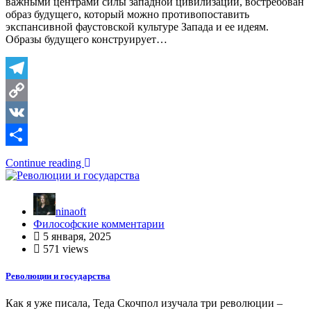
важными центрами силы западной цивилизации, востребован
образ будущего, который можно противопоставить
экспансивной фаустовской культуре Запада и ее идеям.
Образы будущего конструирует…
Telegram
Copy
Link
VK
Отправить
Continue reading
ninaoft
Философские комментарии
5 января, 2025
571 views
Революции и государства
Как я уже писала, Теда Скочпол изучала три революции –