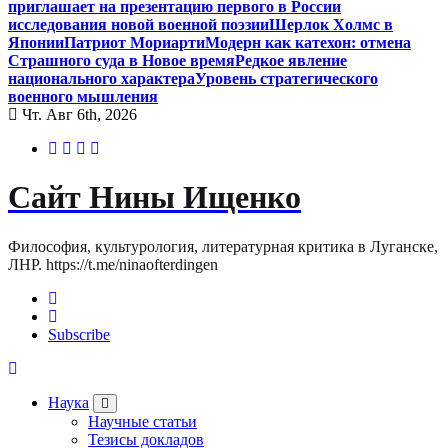
приглашает на презентацию первого в России
исследования новой военной поэзии
Шерлок Холмс в
Японии
Патриот Мориарти
Модерн как катехон: отмена
Страшного суда в Новое время
Редкое явление
национального характера
Уровень стратегического
военного мышления
Чт. Авг 6th, 2026
Сайт Нины Ищенко
Философия, культурология, литературная критика в Луганске,
ЛНР. https://t.me/ninaofterdingen
Subscribe
Наука
Научные статьи
Тезисы докладов