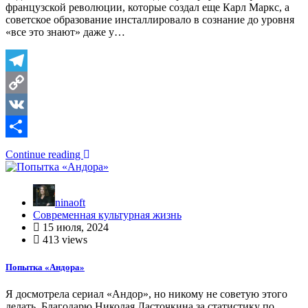
французской революции, которые создал еще Карл Маркс, а
советское образование инсталлировало в сознание до уровня
«все это знают» даже у…
Telegram
Copy
Link
VK
Отправить
Continue reading
ninaoft
Современная культурная жизнь
15 июля, 2024
413 views
Попытка «Андора»
Я досмотрела сериал «Андор», но никому не советую этого
делать. Благодарю Николая Ласточкина за статистику по