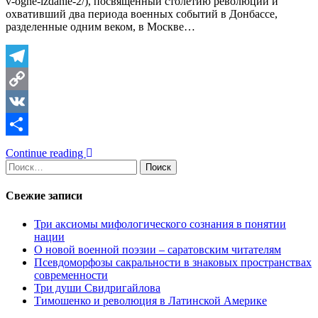
v-ogne-izdanie-2/), посвященный столетию революции и
охвативший два периода военных событий в Донбассе,
разделенные одним веком, в Москве…
Telegram
Copy
Link
VK
Отправить
Continue reading
Найти:
Свежие записи
Три аксиомы мифологического сознания в понятии
нации
О новой военной поэзии – саратовским читателям
Псевдоморфозы сакральности в знаковых пространствах
современности
Три души Свидригайлова
Тимошенко и революция в Латинской Америке