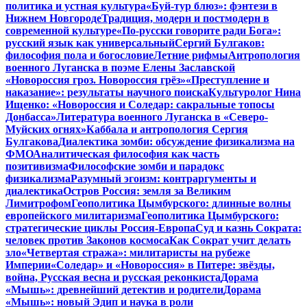
политика и устная культура
«Буй-тур блюз»: фэнтези в
Нижнем Новгороде
Традиция, модерн и постмодерн в
современной культуре
«По-русски говорите ради Бога»:
русский язык как универсальный
Сергий Булгаков:
философия пола и богословие
Летние рифмы
Антропология
военного Луганска в поэме Елены Заславской
«Новороссия гроз. Новороссия грёз»
«Преступление и
наказание»: результаты научного поиска
Культуролог Нина
Ищенко: «Новороссия и Соледар: сакральные топосы
Донбасса»
Литература военного Луганска в «Северо-
Муйских огнях»
Каббала и антропология Сергия
Булгакова
Диалектика зомби: обсуждение физикализма на
ФМО
Аналитическая философия как часть
позитивизма
Философские зомби и парадокс
физикализма
Разумный эгоизм: контраргументы и
диалектика
Остров Россия: земля за Великим
Лимитрофом
Геополитика Цымбурского: длинные волны
европейского милитаризма
Геополитика Цымбурского:
стратегические циклы Россия-Европа
Суд и казнь Сократа:
человек против Законов космоса
Как Сократ учит делать
зло
«Четвертая стража»: милитаристы на рубеже
Империи
«Соледар» и «Новороссия» в Питере: звёзды,
война, Русская весна и русская реконкиста
Дорама
«Мышь»: древнейший детектив и родители
Дорама
«Мышь»: новый Эдип и наука в роли