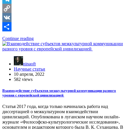
Telegram
Copy
Link
VK
Отправить
Continue reading
ninaoft
Научные статьи
10 апреля, 2022
582 views
Взаимодействие субъектов межкультурной коммуникации разного
уровня с европейской цивилизацией
Статья 2017 года, когда только начиналась работа над
диссертацией о межкультурном взаимодействии
цивилизаций. Опубликована в луганском научном онлайн-
журнале «Философско-культурологические исследования»,
основателем и редактором которого была В. К. Суханцева. В