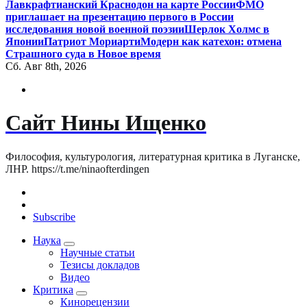
Лавкрафтианский Краснодон на карте России
ФМО
приглашает на презентацию первого в России
исследования новой военной поэзии
Шерлок Холмс в
Японии
Патриот Мориарти
Модерн как катехон: отмена
Страшного суда в Новое время
Сб. Авг 8th, 2026
Сайт Нины Ищенко
Философия, культурология, литературная критика в Луганске,
ЛНР. https://t.me/ninaofterdingen
Subscribe
Наука
Научные статьи
Тезисы докладов
Видео
Критика
Кинорецензии