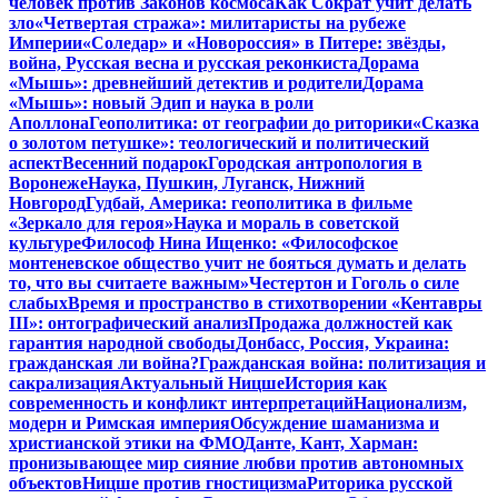
человек против Законов космоса
Как Сократ учит делать
зло
«Четвертая стража»: милитаристы на рубеже
Империи
«Соледар» и «Новороссия» в Питере: звёзды,
война, Русская весна и русская реконкиста
Дорама
«Мышь»: древнейший детектив и родители
Дорама
«Мышь»: новый Эдип и наука в роли
Аполлона
Геополитика: от географии до риторики
«Сказка
о золотом петушке»: теологический и политический
аспект
Весенний подарок
Городская антропология в
Воронеже
Наука, Пушкин, Луганск, Нижний
Новгород
Гудбай, Америка: геополитика в фильме
«Зеркало для героя»
Наука и мораль в советской
культуре
Философ Нина Ищенко: «Философское
монтеневское общество учит не бояться думать и делать
то, что вы считаете важным»
Честертон и Гоголь о силе
слабых
Время и пространство в стихотворении «Кентавры
III»: онтографический анализ
Продажа должностей как
гарантия народной свободы
Донбасс, Россия, Украина:
гражданская ли война?
Гражданская война: политизация и
сакрализация
Актуальный Ницше
История как
современность и конфликт интерпретаций
Национализм,
модерн и Римская империя
Обсуждение шаманизма и
христианской этики на ФМО
Данте, Кант, Харман:
пронизывающее мир сияние любви против автономных
объектов
Ницше против гностицизма
Риторика русской