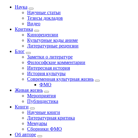
Наука
Научные статьи
Тезисы докладов
Видео
Критика
Кинорецензии
Культурные коды аниме
Литературные рецензии
Блог
Заметки о литературе
Философские комментарии
Интересная история
История культуры
Современная культурная жизнь
ФМО
Живая жизнь
Мероприятия
Публицистика
Книги
Научные книги
Литературная критика
Мемуары
Сборники ФМО
Об авторе