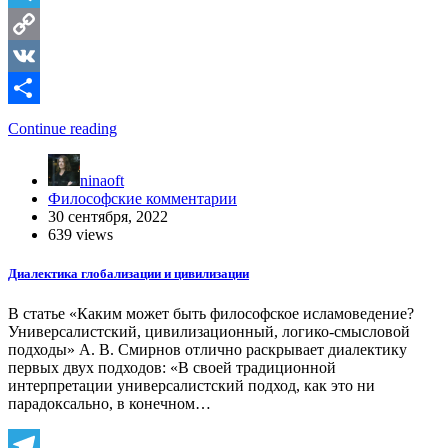
Telegram
Copy
Link
VK
Отправить
Continue reading
ninaoft
Философские комментарии
30 сентября, 2022
639 views
Диалектика глобализации и цивилизации
В статье «Каким может быть философское исламоведение?
Универсалистский, цивилизационный, логико‑смысловой
подходы» А. В. Смирнов отлично раскрывает диалектику
первых двух подходов: «В своей традиционной
интерпретации универсалистский подход, как это ни
парадоксально, в конечном…