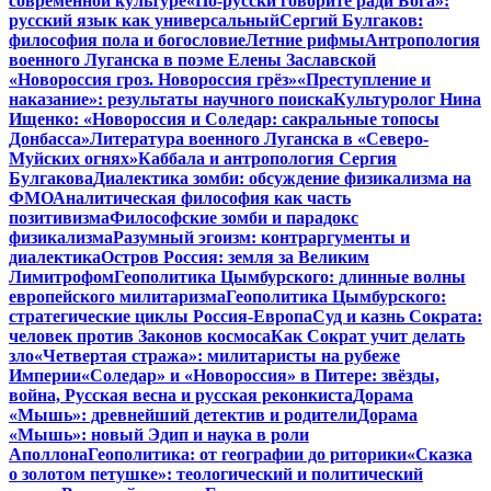
современной культуре
«По-русски говорите ради Бога»:
русский язык как универсальный
Сергий Булгаков:
философия пола и богословие
Летние рифмы
Антропология
военного Луганска в поэме Елены Заславской
«Новороссия гроз. Новороссия грёз»
«Преступление и
наказание»: результаты научного поиска
Культуролог Нина
Ищенко: «Новороссия и Соледар: сакральные топосы
Донбасса»
Литература военного Луганска в «Северо-
Муйских огнях»
Каббала и антропология Сергия
Булгакова
Диалектика зомби: обсуждение физикализма на
ФМО
Аналитическая философия как часть
позитивизма
Философские зомби и парадокс
физикализма
Разумный эгоизм: контраргументы и
диалектика
Остров Россия: земля за Великим
Лимитрофом
Геополитика Цымбурского: длинные волны
европейского милитаризма
Геополитика Цымбурского:
стратегические циклы Россия-Европа
Суд и казнь Сократа:
человек против Законов космоса
Как Сократ учит делать
зло
«Четвертая стража»: милитаристы на рубеже
Империи
«Соледар» и «Новороссия» в Питере: звёзды,
война, Русская весна и русская реконкиста
Дорама
«Мышь»: древнейший детектив и родители
Дорама
«Мышь»: новый Эдип и наука в роли
Аполлона
Геополитика: от географии до риторики
«Сказка
о золотом петушке»: теологический и политический