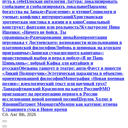
путь к себе
Плоская онтология Латура: локализировать
глобальное и глобализировать локальное
Парадокс
богатства на Западе
«Разделение» и чтение
Социологи и
ученые: конфликт интерпретаций
Христианская
эротическая мистика в жизни и в кино
Социальный
конструкт: фантазия или реальность?
Культуролог Нина
Ищенко: «Ничего не бойся. Ты
справишься»
Разочарования зимы
Компрометация
персонажа у Достоевского: возможности использования в
платоновской философии
Любовь и шпионаж на курском
приграничье
«Записки сумасшедшего капитана»:
нравственный выбор и вера в победу
«Я не Пань
Цзиньлянь»: добрый Кафка для китайцев и
русских
Обезьяна танцует в театре: анти-Фауст в повести
«Дикий Подпоручик»
Эстетическая парадигма в объектно-
ориентированной философии
Монография «Новая военная
поэзия»: идеологический текст или научный труд?
Лавкрафтианский Краснодон на карте России
ФМО
приглашает на презентацию первого в России
исследования новой военной поэзии
Шерлок Холмс в
Японии
Патриот Мориарти
Модерн как катехон: отмена
Страшного суда в Новое время
Сб. Авг 8th, 2026