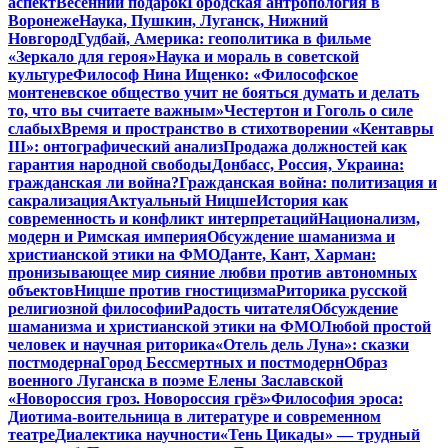
аспект
Весенний подарок
Городская антропология в
Воронеже
Наука, Пушкин, Луганск, Нижний
Новгород
Гудбай, Америка: геополитика в фильме
«Зеркало для героя»
Наука и мораль в советской
культуре
Философ Нина Ищенко: «Философское
монтеневское общество учит не бояться думать и делать
то, что вы считаете важным»
Честертон и Гоголь о силе
слабых
Время и пространство в стихотворении «Кентавры
III»: онтографический анализ
Продажа должностей как
гарантия народной свободы
Донбасс, Россия, Украина:
гражданская ли война?
Гражданская война: политизация и
сакрализация
Актуальный Ницше
История как
современность и конфликт интерпретаций
Национализм,
модерн и Римская империя
Обсуждение шаманизма и
христианской этики на ФМО
Данте, Кант, Харман:
пронизывающее мир сияние любви против автономных
объектов
Ницше против гностицизма
Риторика русской
религиозной философии
Радость читателя
Обсуждение
шаманизма и христианской этики на ФМО
Любой простой
человек и научная риторика
«Отель дель Луна»: сказки
постмодерна
Город Бессмертных и постмодерн
Образ
военного Луганска в поэме Елены Заславской
«Новороссия гроз. Новороссия грёз»
Философия эроса:
Диотима-воительница в литературе и современном
театре
Диалектика научности
«Тень Цикады» — трудный