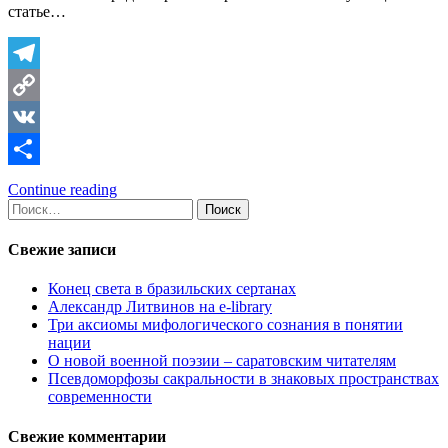
статье…
Telegram
Copy
Link
VK
Отправить
Continue reading
Найти:
Свежие записи
Конец света в бразильских сертанах
Александр Литвинов на e-library
Три аксиомы мифологического сознания в понятии
нации
О новой военной поэзии – саратовским читателям
Псевдоморфозы сакральности в знаковых пространствах
современности
Свежие комментарии