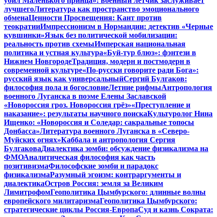
убил Маленького принца»: военный летчик заслуживает
лучшего
Литература как пространство эмоционального
обмена
Ценности Просвещения: Кант против
теократии
Импрессионизм в Нормандии: детектив «Черные
кувшинки»
Язык без политической мобилизации:
реальность против схемы
Имперская национальная
политика и устная культура
«Буй-тур блюз»: фэнтези в
Нижнем Новгороде
Традиция, модерн и постмодерн в
современной культуре
«По-русски говорите ради Бога»:
русский язык как универсальный
Сергий Булгаков:
философия пола и богословие
Летние рифмы
Антропология
военного Луганска в поэме Елены Заславской
«Новороссия гроз. Новороссия грёз»
«Преступление и
наказание»: результаты научного поиска
Культуролог Нина
Ищенко: «Новороссия и Соледар: сакральные топосы
Донбасса»
Литература военного Луганска в «Северо-
Муйских огнях»
Каббала и антропология Сергия
Булгакова
Диалектика зомби: обсуждение физикализма на
ФМО
Аналитическая философия как часть
позитивизма
Философские зомби и парадокс
физикализма
Разумный эгоизм: контраргументы и
диалектика
Остров Россия: земля за Великим
Лимитрофом
Геополитика Цымбурского: длинные волны
европейского милитаризма
Геополитика Цымбурского:
стратегические циклы Россия-Европа
Суд и казнь Сократа: