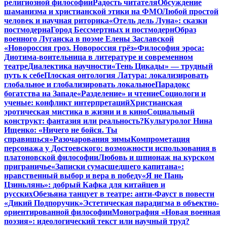
религиозной философии
Радость читателя
Обсуждение
шаманизма и христианской этики на ФМО
Любой простой
человек и научная риторика
«Отель дель Луна»: сказки
постмодерна
Город Бессмертных и постмодерн
Образ
военного Луганска в поэме Елены Заславской
«Новороссия гроз. Новороссия грёз»
Философия эроса:
Диотима-воительница в литературе и современном
театре
Диалектика научности
«Тень Цикады» — трудный
путь к себе
Плоская онтология Латура: локализировать
глобальное и глобализировать локальное
Парадокс
богатства на Западе
«Разделение» и чтение
Социологи и
ученые: конфликт интерпретаций
Христианская
эротическая мистика в жизни и в кино
Социальный
конструкт: фантазия или реальность?
Культуролог Нина
Ищенко: «Ничего не бойся. Ты
справишься»
Разочарования зимы
Компрометация
персонажа у Достоевского: возможности использования в
платоновской философии
Любовь и шпионаж на курском
приграничье
«Записки сумасшедшего капитана»:
нравственный выбор и вера в победу
«Я не Пань
Цзиньлянь»: добрый Кафка для китайцев и
русских
Обезьяна танцует в театре: анти-Фауст в повести
«Дикий Подпоручик»
Эстетическая парадигма в объектно-
ориентированной философии
Монография «Новая военная
поэзия»: идеологический текст или научный труд?