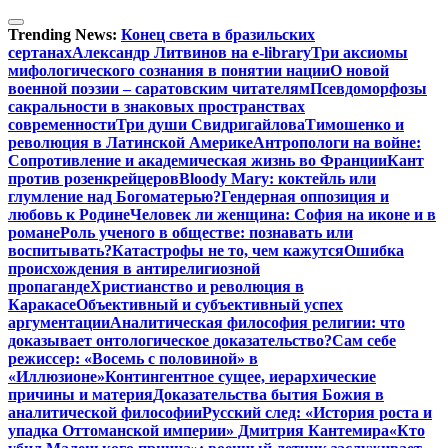
Перейти
к
Trending News:
Конец света в бразильских
содержимому
сертанах
Александр Литвинов на e-library
Три аксиомы
мифологического сознания в понятии нации
О новой
военной поэзии – саратовским читателям
Псевдоморфозы
сакральности в знаковых пространствах
современности
Три души Свидригайлова
Тимошенко и
революция в Латинской Америке
Антропологи на войне:
Сопротивление и академическая жизнь во Франции
Кант
против розенкрейцеров
Bloody Mary: коктейль или
глумление над Богоматерью?
Гендерная оппозиция и
любовь к Родине
Человек ли женщина: София на иконе и в
романе
Роль ученого в обществе: познавать или
воспитывать?
Катастрофы не то, чем кажутся
Ошибка
происхождения в антирелигиозной
пропаганде
Христианство и революция в
Каракасе
Объективный и субъективный успех
аргументации
Аналитическая философия религии: что
доказывает онтологическое доказательство?
Сам себе
режиссер: «Восемь с половиной» в
«Иллюзионе»
Контингентное сущее, иерархические
причины и материя
Доказательства бытия Божия в
аналитической философии
Русский след: «История роста и
упадка Оттоманской империи» Дмитрия Кантемира
«Кто