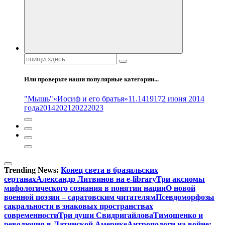
Поиск:
Или проверьте наши популярные категории...
"Мышь"
«Иосиф и его братья»
11.14
1917
2 июня 2014
года
2014
2021
2022
2023
Trending News:
Конец света в бразильских
сертанах
Александр Литвинов на e-library
Три аксиомы
мифологического сознания в понятии нации
О новой
военной поэзии – саратовским читателям
Псевдоморфозы
сакральности в знаковых пространствах
современности
Три души Свидригайлова
Тимошенко и
революция в Латинской Америке
Антропологи на войне: