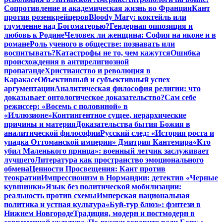
Сопротивление и академическая жизнь во Франции
Кант
против розенкрейцеров
Bloody Mary: коктейль или
глумление над Богоматерью?
Гендерная оппозиция и
любовь к Родине
Человек ли женщина: София на иконе и в
романе
Роль ученого в обществе: познавать или
воспитывать?
Катастрофы не то, чем кажутся
Ошибка
происхождения в антирелигиозной
пропаганде
Христианство и революция в
Каракасе
Объективный и субъективный успех
аргументации
Аналитическая философия религии: что
доказывает онтологическое доказательство?
Сам себе
режиссер: «Восемь с половиной» в
«Иллюзионе»
Контингентное сущее, иерархические
причины и материя
Доказательства бытия Божия в
аналитической философии
Русский след: «История роста и
упадка Оттоманской империи» Дмитрия Кантемира
«Кто
убил Маленького принца»: военный летчик заслуживает
лучшего
Литература как пространство эмоционального
обмена
Ценности Просвещения: Кант против
теократии
Импрессионизм в Нормандии: детектив «Черные
кувшинки»
Язык без политической мобилизации:
реальность против схемы
Имперская национальная
политика и устная культура
«Буй-тур блюз»: фэнтези в
Нижнем Новгороде
Традиция, модерн и постмодерн в