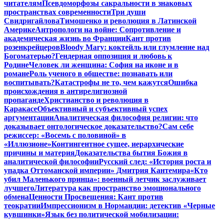
читателям
Псевдоморфозы сакральности в знаковых
пространствах современности
Три души
Свидригайлова
Тимошенко и революция в Латинской
Америке
Антропологи на войне: Сопротивление и
академическая жизнь во Франции
Кант против
розенкрейцеров
Bloody Mary: коктейль или глумление над
Богоматерью?
Гендерная оппозиция и любовь к
Родине
Человек ли женщина: София на иконе и в
романе
Роль ученого в обществе: познавать или
воспитывать?
Катастрофы не то, чем кажутся
Ошибка
происхождения в антирелигиозной
пропаганде
Христианство и революция в
Каракасе
Объективный и субъективный успех
аргументации
Аналитическая философия религии: что
доказывает онтологическое доказательство?
Сам себе
режиссер: «Восемь с половиной» в
«Иллюзионе»
Контингентное сущее, иерархические
причины и материя
Доказательства бытия Божия в
аналитической философии
Русский след: «История роста и
упадка Оттоманской империи» Дмитрия Кантемира
«Кто
убил Маленького принца»: военный летчик заслуживает
лучшего
Литература как пространство эмоционального
обмена
Ценности Просвещения: Кант против
теократии
Импрессионизм в Нормандии: детектив «Черные
кувшинки»
Язык без политической мобилизации: