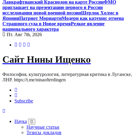
Лавкрафтианский Краснодон на карте России
ФМО
приглашает на презентацию первого в России
исследования новой военной поэзии
Шерлок Холмс в
Японии
Патриот Мориарти
Модерн как катехон: отмена
Страшного суда в Новое время
Редкое явление
национального характера
Пт. Авг 7th, 2026
Сайт Нины Ищенко
Философия, культурология, литературная критика в Луганске,
ЛНР. https://t.me/ninaofterdingen
Subscribe
Наука
Научные статьи
Тезисы докладов