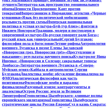
убил Маленького принца»: военный летчик заслуживает
лучшего
Литература как пространство эмоционального
обмена
Ценности Просвещения: Кант против
теократии
Импрессионизм в Нормандии: детектив «Черные
кувшинки»
Язык без политической мобилизации:
реальность против схемы
Имперская национальная
политика и устная культура
«Буй-тур блюз»: фэнтези в
Нижнем Новгороде
Традиция, модерн и постмодерн в
современной культуре
«По-русски говорите ради Бога»:
русский язык как универсальный
Сергий Булгаков:
философия пола и богословие
Летние рифмы
Антропология
военного Луганска в поэме Елены Заславской
«Новороссия гроз. Новороссия грёз»
«Преступление и
наказание»: результаты научного поиска
Культуролог Нина
Ищенко: «Новороссия и Соледар: сакральные топосы
Донбасса»
Литература военного Луганска в «Северо-
Муйских огнях»
Каббала и антропология Сергия
Булгакова
Диалектика зомби: обсуждение физикализма на
ФМО
Аналитическая философия как часть
позитивизма
Философские зомби и парадокс
физикализма
Разумный эгоизм: контраргументы и
диалектика
Остров Россия: земля за Великим
Лимитрофом
Геополитика Цымбурского: длинные волны
европейского милитаризма
Геополитика Цымбурского:
стратегические циклы Россия-Европа
Суд и казнь Сократа: