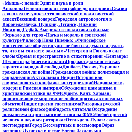
«Мышь»: новый Эдип и наука в роли
Аполлона
Геополитика: от географии до риторики
«Сказка
о золотом петушке»: теологический и политический
аспект
Весенний подарок
Городская антропология в
Воронеже
Наука, Пушкин, Луганск, Нижний
Новгород
Гудбай, Америка: геополитика в фильме
«Зеркало для героя»
Наука и мораль в советской
культуре
Философ Нина Ищенко: «Философское
монтеневское общество учит не бояться думать и делать
то, что вы считаете важным»
Честертон и Гоголь о силе
слабых
Время и пространство в стихотворении «Кентавры
III»: онтографический анализ
Продажа должностей как
гарантия народной свободы
Донбасс, Россия, Украина:
гражданская ли война?
Гражданская война: политизация и
сакрализация
Актуальный Ницше
История как
современность и конфликт интерпретаций
Национализм,
модерн и Римская империя
Обсуждение шаманизма и
христианской этики на ФМО
Данте, Кант, Харман:
пронизывающее мир сияние любви против автономных
объектов
Ницше против гностицизма
Риторика русской
религиозной философии
Радость читателя
Обсуждение
шаманизма и христианской этики на ФМО
Любой простой
человек и научная риторика
«Отель дель Луна»: сказки
постмодерна
Город Бессмертных и постмодерн
Образ
военного Луганска в поэме Елены Заславской