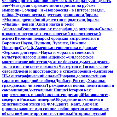
человек против Законов космоса
Как Сократ учит делать
зло
«Четвертая стража»: милитаристы на рубеже
Империи
«Соледар» и «Новороссия» в Питере: звёзды,
война, Русская весна и русская реконкиста
Дорама
«Мышь»: древнейший детектив и родители
Дорама
«Мышь»: новый Эдип и наука в роли
Аполлона
Геополитика: от географии до риторики
«Сказка
о золотом петушке»: теологический и политический
аспект
Весенний подарок
Городская антропология в
Воронеже
Наука, Пушкин, Луганск, Нижний
Новгород
Гудбай, Америка: геополитика в фильме
«Зеркало для героя»
Наука и мораль в советской
культуре
Философ Нина Ищенко: «Философское
монтеневское общество учит не бояться думать и делать
то, что вы считаете важным»
Честертон и Гоголь о силе
слабых
Время и пространство в стихотворении «Кентавры
III»: онтографический анализ
Продажа должностей как
гарантия народной свободы
Донбасс, Россия, Украина:
гражданская ли война?
Гражданская война: политизация и
сакрализация
Актуальный Ницше
История как
современность и конфликт интерпретаций
Национализм,
модерн и Римская империя
Обсуждение шаманизма и
христианской этики на ФМО
Данте, Кант, Харман:
пронизывающее мир сияние любви против автономных
объектов
Ницше против гностицизма
Риторика русской