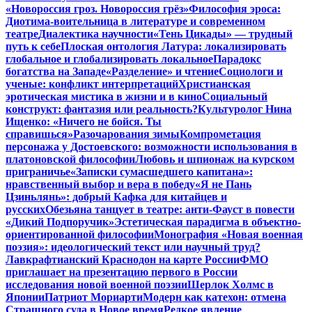
«Новороссия гроз. Новороссия грёз»
Философия эроса:
Диотима-воительница в литературе и современном
театре
Диалектика научности
«Тень Цикады» — трудный
путь к себе
Плоская онтология Латура: локализировать
глобальное и глобализировать локальное
Парадокс
богатства на Западе
«Разделение» и чтение
Социологи и
ученые: конфликт интерпретаций
Христианская
эротическая мистика в жизни и в кино
Социальный
конструкт: фантазия или реальность?
Культуролог Нина
Ищенко: «Ничего не бойся. Ты
справишься»
Разочарования зимы
Компрометация
персонажа у Достоевского: возможности использования в
платоновской философии
Любовь и шпионаж на курском
приграничье
«Записки сумасшедшего капитана»:
нравственный выбор и вера в победу
«Я не Пань
Цзиньлянь»: добрый Кафка для китайцев и
русских
Обезьяна танцует в театре: анти-Фауст в повести
«Дикий Подпоручик»
Эстетическая парадигма в объектно-
ориентированной философии
Монография «Новая военная
поэзия»: идеологический текст или научный труд?
Лавкрафтианский Краснодон на карте России
ФМО
приглашает на презентацию первого в России
исследования новой военной поэзии
Шерлок Холмс в
Японии
Патриот Мориарти
Модерн как катехон: отмена
Страшного суда в Новое время
Редкое явление