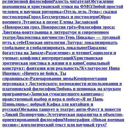
религиозной философии
Радость читателя
Обсуждение
шаманизма и христианской этики на ФМО
Любой простой
человек и научная риторика
«Отель дель Луна»: сказки
постмодерна
Город Бессмертных и постмодерн
Образ
военного Луганска в поэме Елены Заславской
«Новороссия гроз. Новороссия грёз»
Философия эроса:
Диотима-воительница в литературе и современном
театре
Диалектика научности
«Тень Цикады» — трудный
путь к себе
Плоская онтология Латура: локализировать
глобальное и глобализировать локальное
Парадокс
богатства на Западе
«Разделение» и чтение
Социологи и
ученые: конфликт интерпретаций
Христианская
эротическая мистика в жизни и в кино
Социальный
конструкт: фантазия или реальность?
Культуролог Нина
Ищенко: «Ничего не бойся. Ты
справишься»
Разочарования зимы
Компрометация
персонажа у Достоевского: возможности использования в
платоновской философии
Любовь и шпионаж на курском
приграничье
«Записки сумасшедшего капитана»:
нравственный выбор и вера в победу
«Я не Пань
Цзиньлянь»: добрый Кафка для китайцев и
русских
Обезьяна танцует в театре: анти-Фауст в повести
«Дикий Подпоручик»
Эстетическая парадигма в объектно-
ориентированной философии
Монография «Новая военная
поэзия»: идеологический текст или научный труд?