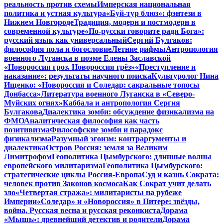
реальность против схемы
Имперская национальная
политика и устная культура
«Буй-тур блюз»: фэнтези в
Нижнем Новгороде
Традиция, модерн и постмодерн в
современной культуре
«По-русски говорите ради Бога»:
русский язык как универсальный
Сергий Булгаков:
философия пола и богословие
Летние рифмы
Антропология
военного Луганска в поэме Елены Заславской
«Новороссия гроз. Новороссия грёз»
«Преступление и
наказание»: результаты научного поиска
Культуролог Нина
Ищенко: «Новороссия и Соледар: сакральные топосы
Донбасса»
Литература военного Луганска в «Северо-
Муйских огнях»
Каббала и антропология Сергия
Булгакова
Диалектика зомби: обсуждение физикализма на
ФМО
Аналитическая философия как часть
позитивизма
Философские зомби и парадокс
физикализма
Разумный эгоизм: контраргументы и
диалектика
Остров Россия: земля за Великим
Лимитрофом
Геополитика Цымбурского: длинные волны
европейского милитаризма
Геополитика Цымбурского:
стратегические циклы Россия-Европа
Суд и казнь Сократа:
человек против Законов космоса
Как Сократ учит делать
зло
«Четвертая стража»: милитаристы на рубеже
Империи
«Соледар» и «Новороссия» в Питере: звёзды,
война, Русская весна и русская реконкиста
Дорама
«Мышь»: древнейший детектив и родители
Дорама