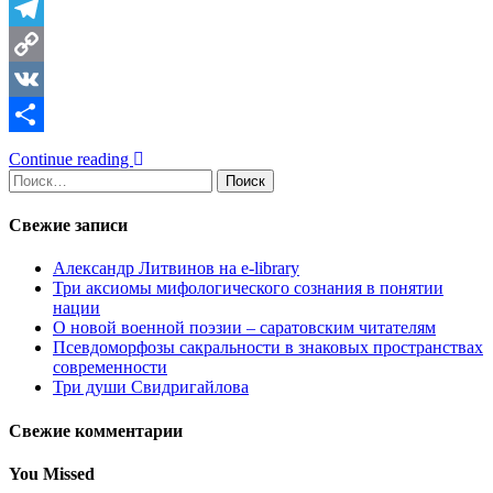
Telegram
Copy
Link
VK
Отправить
Continue reading
Найти:
Свежие записи
Александр Литвинов на e-library
Три аксиомы мифологического сознания в понятии
нации
О новой военной поэзии – саратовским читателям
Псевдоморфозы сакральности в знаковых пространствах
современности
Три души Свидригайлова
Свежие комментарии
You Missed