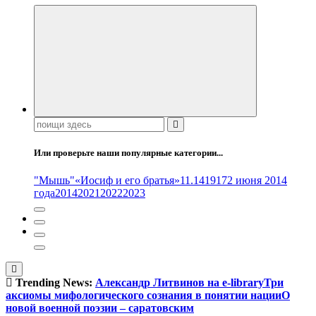
Поиск:
Или проверьте наши популярные категории...
"Мышь"
«Иосиф и его братья»
11.14
1917
2 июня 2014
года
2014
2021
2022
2023
Trending News:
Александр Литвинов на e-library
Три
аксиомы мифологического сознания в понятии нации
О
новой военной поэзии – саратовским